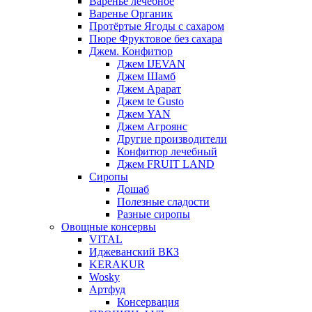
Варенье лечебное
Варенье Органик
Протёртые Ягоды с сахаром
Пюре Фруктовое без сахара
Джем. Конфитюр
Джем IJEVAN
Джем Шамб
Джем Арарат
Джем te Gusto
Джем YAN
Джем Агроянс
Другие производители
Конфитюр лечебный
Джем FRUIT LAND
Сиропы
Дошаб
Полезные сладости
Разные сиропы
Овощные консервы
VITAL
Иджеванский ВКЗ
KERAKUR
Wosky
Артфуд
Консервация