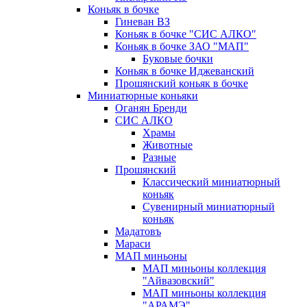
Коньяк в бочке
Гиневан ВЗ
Коньяк в бочке "СИС АЛКО"
Коньяк в бочке ЗАО "МАП"
Буковые бочки
Коньяк в бочке Иджеванский
Прошянский коньяк в бочке
Миниатюрные коньяки
Оганян Бренди
СИС АЛКО
Храмы
Животные
Разные
Прошянский
Классический миниатюрный
коньяк
Сувенирный миниатюрный
коньяк
Мадатовъ
Мараси
МАП миньоны
МАП миньоны коллекция
"Айвазовский"
МАП миньоны коллекция
"АРАМЭ"