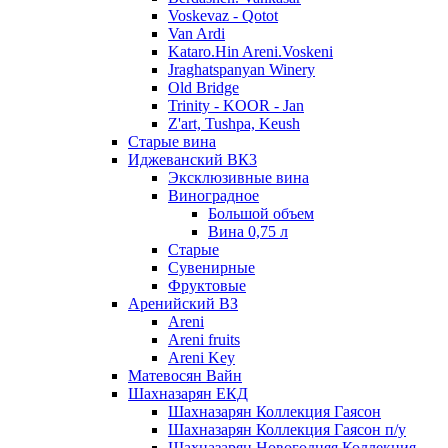
Voskevaz - Qotot
Van Ardi
Kataro.Hin Areni.Voskeni
Jraghatspanyan Winery
Old Bridge
Trinity - KOOR - Jan
Z'art, Tushpa, Keush
Старые вина
Иджеванский ВК3
Эксклюзивные вина
Виноградное
Большой объем
Вина 0,75 л
Старые
Сувенирные
Фруктовые
Аренийский ВЗ
Areni
Areni fruits
Areni Key
Матевосян Вайн
Шахназарян ЕКД
Шахназарян Коллекция Гаясон
Шахназарян Коллекция Гаясон п/у
Шахназарян Новогодняя Коллекция