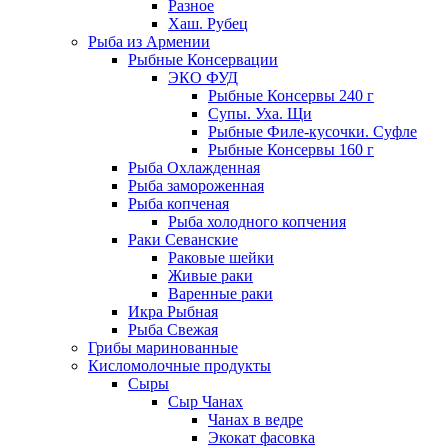
Разное
Хаш. Рубец
Рыба из Армении
Рыбные Консервации
ЭКО ФУД
Рыбные Консервы 240 г
Супы. Уха. Щи
Рыбные Филе-кусочки. Суфле
Рыбные Консервы 160 г
Рыба Охлажденная
Рыба замороженная
Рыба копченая
Рыба холодного копчения
Раки Севанские
Раковые шейки
Живые раки
Варенные раки
Икра Рыбная
Рыба Свежая
Грибы маринованные
Кисломолочные продукты
Сыры
Сыр Чанах
Чанах в ведре
Экокат фасовка