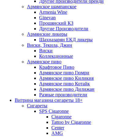
Другие производители бренди
Армянское шампанское
Armenia Wine
Ginevan
Прошянский КЗ
Другие Производители
Армянские ликеры
Шахназарян ЕКД ликеры
Виски, Текила, Джин
Виски
Коллекционные
Армянское пиво
Крафтовое Пиво
Армянское пиво Гюмри
Армянское пиво Киликия
Армянское пиво Котайк
Армянское пиво Дилижан
Разные производители
Витрина магазина сигареты 18+
Cигареты
SPS Cigaronne
Сigaronne
Tattoo by Cigaronne
Center
AMG