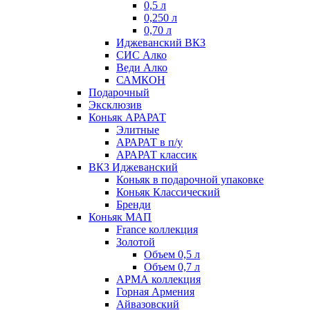
0,5 л
0,250 л
0,70 л
Иджеванский ВКЗ
СИС Алко
Веди Алко
САМКОН
Подарочный
Эксклюзив
Коньяк АРАРАТ
Элитные
АРАРАТ в п/у
АРАРАТ классик
ВКЗ Иджеванский
Коньяк в подарочной упаковке
Коньяк Классический
Бренди
Коньяк МАП
France коллекция
Золотой
Объем 0,5 л
Объем 0,7 л
АРМА коллекция
Горная Армения
Айвазовский