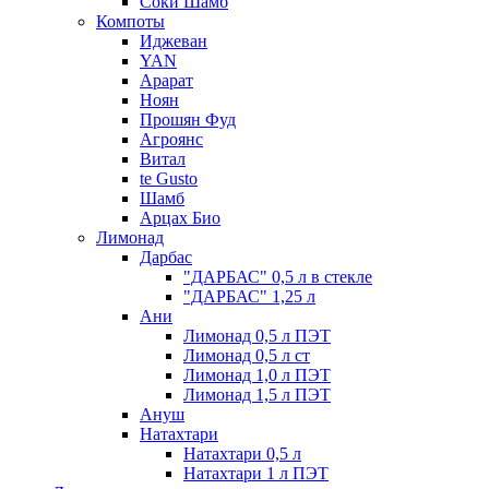
Соки Шамб
Компоты
Иджеван
YAN
Арарат
Ноян
Прошян Фуд
Агроянс
Витал
te Gusto
Шамб
Арцах Био
Лимонад
Дарбас
"ДАРБАС" 0,5 л в стекле
"ДАРБАС" 1,25 л
Ани
Лимонад 0,5 л ПЭТ
Лимонад 0,5 л ст
Лимонад 1,0 л ПЭТ
Лимонад 1,5 л ПЭТ
Ануш
Натахтари
Натахтари 0,5 л
Натахтари 1 л ПЭТ