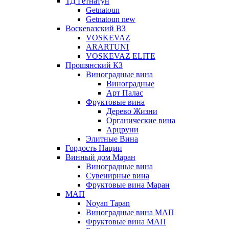
ТД Гетнатун
Getnatoun
Getnatoun new
Воскевазский ВЗ
VOSKEVAZ
ARARTUNI
VOSKEVAZ ELITE
Прошянский КЗ
Виноградные вина
Виноградные
Арт Палас
Фруктовые вина
Дерево Жизни
Органические вина
Арцруни
Элитные Вина
Гордость Нации
Винный дом Маран
Виноградные вина
Сувенирные вина
Фруктовые вина Маран
МАП
Noyan Tapan
Виноградные вина МАП
Фруктовые вина МАП