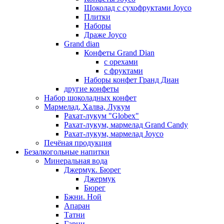
Шоколад с сухофруктами Joyco
Плитки
Наборы
Драже Joyco
Grand dian
Конфеты Grand Dian
с орехами
с фруктами
Наборы конфет Гранд Диан
другие конфеты
Набор шоколадных конфет
Мармелад, Халва, Лукум
Рахат-лукум "Globex"
Рахат-лукум, мармелад Grand Candy
Рахат-лукум, мармелад Joyco
Печёная продукция
Безалкогольные напитки
Минеральная вода
Джермук. Бюрег
Джермук
Бюрег
Бжни. Ной
Апаран
Татни
Гарни