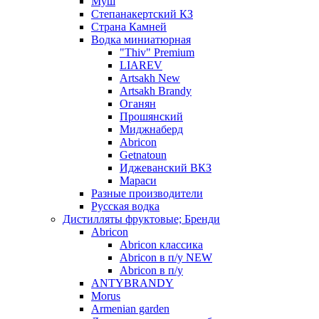
Муш
Степанакертский КЗ
Страна Камней
Водка миниатюрная
"Thiv" Premium
LIAREV
Artsakh New
Artsakh Brandy
Оганян
Прошянский
Миджнаберд
Abricon
Getnatoun
Иджеванский ВКЗ
Мараси
Разные производители
Русская водка
Дистилляты фруктовые; Бренди
Abricon
Abricon классика
Abricon в п/у NEW
Abricon в п/у
ANTYBRANDY
Morus
Armenian garden