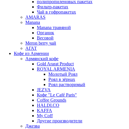
полипропиленовых пакетах
Фильтр-пакетах
Чай в гофропакетах
AMARAS
Manana
Manana травяной
Органик
Весовой
Meron berry чай
АГАТ
Кофе из Армении
Армянский кофе
Gold Ararat Product
ROYAL ARMENIA
Молотый Роял
Роял в зёрнах
Роял растворимый
JEZVA
Кофе "Le Café Paris"
Coffee Grounds
HALDI.CO
KAFFA
My Coff
Другие производители
Джезва