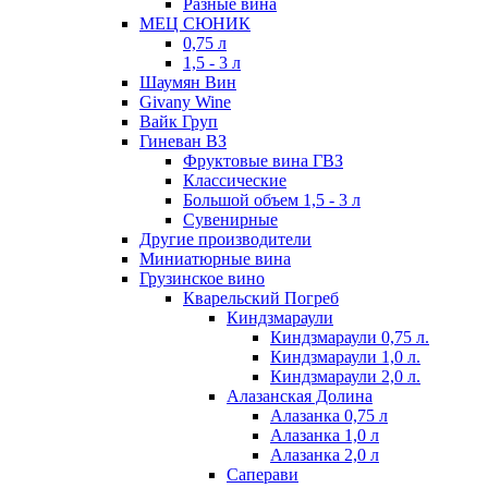
Разные вина
МЕЦ СЮНИК
0,75 л
1,5 - 3 л
Шаумян Вин
Givany Wine
Вайк Груп
Гиневан ВЗ
Фруктовые вина ГВЗ
Классические
Большой объем 1,5 - 3 л
Сувенирные
Другие производители
Миниатюрные вина
Грузинское вино
Кварельский Погреб
Киндзмараули
Киндзмараули 0,75 л.
Киндзмараули 1,0 л.
Киндзмараули 2,0 л.
Алазанская Долина
Алазанка 0,75 л
Алазанка 1,0 л
Алазанка 2,0 л
Саперави