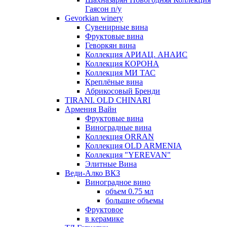
Гаясон п/у
Gevorkian winery
Сувенирные вина
Фруктовые вина
Геворкян вина
Коллекция АРИАЦ. АНАИС
Коллекция КОРОНА
Коллекция МИ ТАС
Креплёные вина
Абрикосовый Бренди
TIRANI. OLD CHINARI
Армения Вайн
Фруктовые вина
Виноградные вина
Коллекция ORRAN
Коллекция OLD ARMENIA
Коллекция "YEREVAN"
Элитные Вина
Веди-Алко ВКЗ
Виноградное вино
объем 0.75 мл
большие объемы
Фруктовое
в керамике