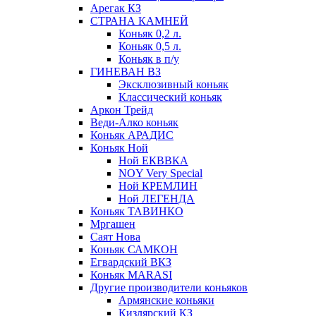
Арегак КЗ
СТРАНА КАМНЕЙ
Коньяк 0,2 л.
Коньяк 0,5 л.
Коньяк в п/у
ГИНЕВАН ВЗ
Эксклюзивный коньяк
Классический коньяк
Аркон Трейд
Веди-Алко коньяк
Коньяк АРАДИС
Коньяк Ной
Ной ЕКВВКА
NOY Very Special
Ной КРЕМЛИН
Ной ЛЕГЕНДА
Коньяк ТАВИНКО
Мргашен
Саят Нова
Коньяк САМКОН
Егвардский ВКЗ
Коньяк MARASI
Другие производители коньяков
Армянские коньяки
Кизлярский КЗ