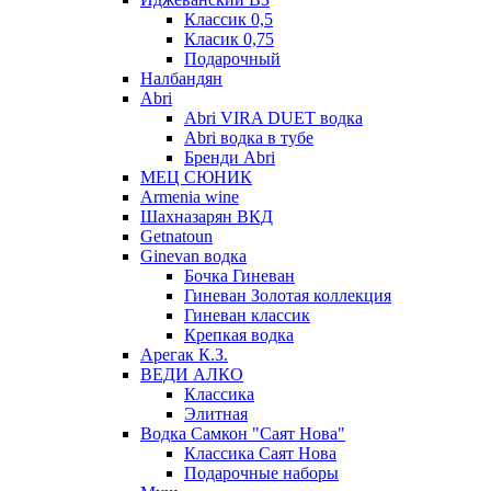
Классик 0,5
Класик 0,75
Подарочный
Налбандян
Abri
Abri VIRA DUET водка
Abri водка в тубе
Бренди Abri
МЕЦ СЮНИК
Armenia wine
Шахназарян ВКД
Getnatoun
Ginevan водка
Бочка Гиневан
Гиневан Золотая коллекция
Гиневан классик
Крепкая водка
Арегак К.З.
ВЕДИ АЛКО
Классика
Элитная
Водка Самкон "Саят Нова"
Классика Саят Нова
Подарочные наборы