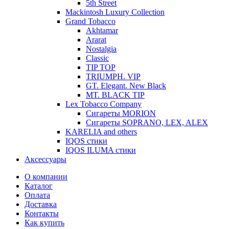
5th Street
Mackintosh Luxury Collection
Grand Tobacco
Akhtamar
Ararat
Nostalgia
Classic
TIP TOP
TRIUMPH. VIP
GT. Elegant. New Black
MT. BLACK TIP
Lex Tobacco Company
Сигареты MORION
Сигареты SOPRANO, LEX, ALEX
KARELIA and others
IQOS стики
IQOS ILUMA стики
Аксессуары
О компании
Каталог
Оплата
Доставка
Контакты
Как купить