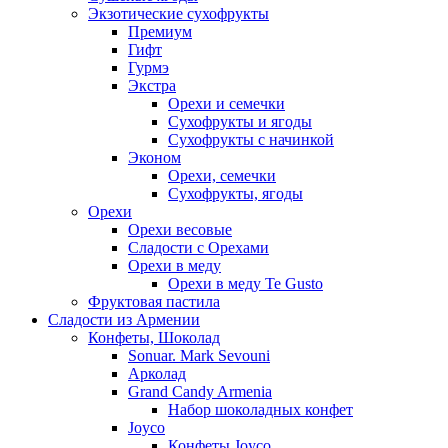
Экзотические сухофрукты
Премиум
Гифт
Гурмэ
Экстра
Орехи и семечки
Сухофрукты и ягоды
Сухофрукты с начинкой
Эконом
Орехи, семечки
Сухофрукты, ягоды
Орехи
Орехи весовые
Сладости с Орехами
Орехи в меду
Орехи в меду Te Gusto
Фруктовая пастила
Сладости из Армении
Конфеты, Шоколад
Sonuar. Mark Sevouni
Арколад
Grand Candy Armenia
Набор шоколадных конфет
Joyco
Конфеты Joyco