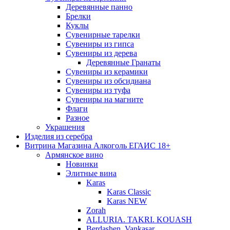
Деревянные панно
Брелки
Куклы
Сувенирные тарелки
Сувениры из гипса
Сувениры из дерева
Деревянные Гранаты
Сувениры из керамики
Сувениры из обсидиана
Сувениры из туфа
Сувениры на магните
Флаги
Разное
Украшения
Изделия из серебра
Витрина Магазина Алкоголь ЕГАИС 18+
Армянское вино
Новинки
Элитные вина
Karas
Karas Classic
Karas NEW
Zorah
ALLURIA. TAKRI. KOUASH
Berdashen. Vankasar