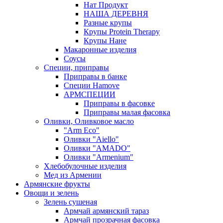
Нат Продукт
НАША ДЕРЕВНЯ
Разные крупы
Крупы Protein Therapy
Крупы Нане
Макаронные изделия
Соусы
Специи, приправы
Приправы в банке
Специи Hamove
АРМСПЕЦИИ
Приправы в фасовке
Приправы малая фасовка
Оливки, Оливковое масло
"Arm Eco"
Оливки "Aiello"
Оливки "AMADO"
Оливки "Armenium"
Хлебобулочные изделия
Мед из Армении
Армянские фрукты
Овощи и зелень
Зелень сушеная
Армчай армянский тараз
Армчай прозрачная фасовка