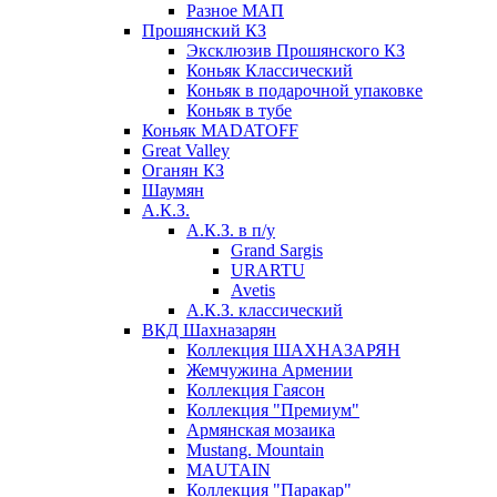
Разное МАП
Прошянский КЗ
Эксклюзив Прошянского КЗ
Коньяк Классический
Коньяк в подарочной упаковке
Коньяк в тубе
Коньяк MADATOFF
Great Valley
Оганян КЗ
Шаумян
А.К.З.
А.К.З. в п/у
Grand Sargis
URARTU
Avetis
А.К.З. классический
ВКД Шахназарян
Коллекция ШАХНАЗАРЯН
Жемчужина Армении
Коллекция Гаясон
Коллекция "Премиум"
Армянская мозаика
Mustang. Mountain
MAUTAIN
Коллекция "Паракар"