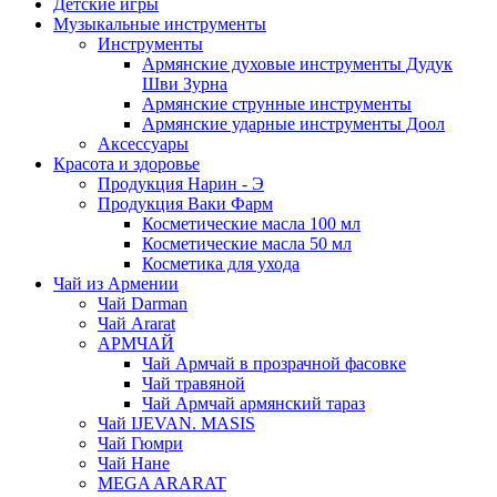
Детские игры
Музыкальные инструменты
Инструменты
Армянские духовые инструменты Дудук
Шви Зурна
Армянские струнные инструменты
Армянские ударные инструменты Доол
Аксессуары
Красота и здоровье
Продукция Нарин - Э
Продукция Ваки Фарм
Косметические масла 100 мл
Косметические масла 50 мл
Косметика для ухода
Чай из Армении
Чай Darman
Чай Ararat
АРМЧАЙ
Чай Армчай в прозрачной фасовке
Чай травяной
Чай Армчай армянский тараз
Чай IJEVAN. MASIS
Чай Гюмри
Чай Нане
MEGA ARARAT