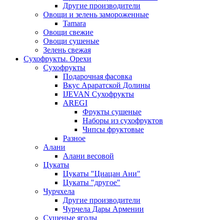
Другие производители
Овощи и зелень замороженные
Tamara
Овощи свежие
Овощи сушеные
Зелень свежая
Сухофрукты. Орехи
Сухофрукты
Подарочная фасовка
Вкус Араратской Долины
IJEVAN Сухофрукты
AREGI
Фрукты сушеные
Наборы из сухофруктов
Чипсы фруктовые
Разное
Алани
Алани весовой
Цукаты
Цукаты "Циацан Ани"
Цукаты "другое"
Чурчхела
Другие производители
Чурчела Дары Армении
Сушеные ягоды