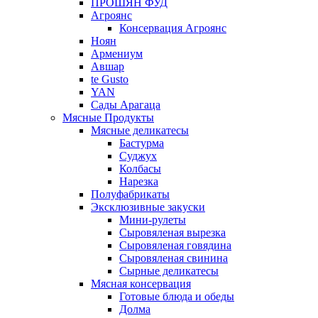
ПРОШЯН ФУД
Агроянс
Консервация Агроянс
Ноян
Армениум
Авшар
te Gusto
YAN
Сады Арагаца
Мясные Продукты
Мясные деликатесы
Бастурма
Суджух
Колбасы
Нарезка
Полуфабрикаты
Эксклюзивные закуски
Мини-рулеты
Сыровяленая вырезка
Сыровяленая говядина
Сыровяленая свинина
Сырные деликатесы
Мясная консервация
Готовые блюда и обеды
Долма