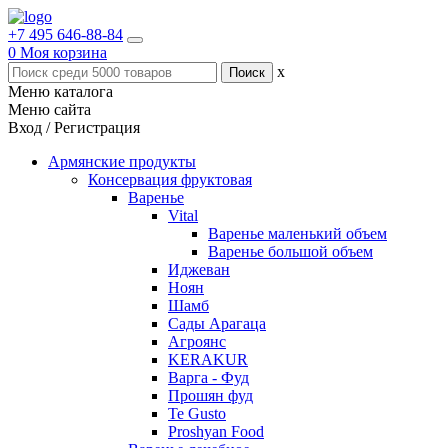
+7 495 646-88-84
0
Моя корзина
x
Меню каталога
Меню сайта
Вход / Регистрация
Армянские продукты
Консервация фруктовая
Варенье
Vital
Варенье маленький объем
Варенье большой объем
Иджеван
Ноян
Шамб
Сады Арагаца
Агроянс
KERAKUR
Варга - Фуд
Прошян фуд
Te Gusto
Proshyan Food