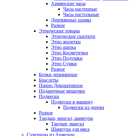
Армянские часы
Часы настенные
Часы настольные
Деревянные храмы
Разное
Этнические товары
Этнические скатерти
Этно жилетки
Этно шапка
Этно Косметички
Этно Подушки
Этно Сумки
Разное
Бочки деревянные
Браслеты
Панно Декоративное
Подарочные мешочки
Подвески
Подвески в машину
Подвески из дерева
Разное
Тандыр, мангал, шампура
Тандыр, мангал
Шампура для мяса
Сувениры из Армении