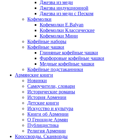
Джезва из меди
Джезва индукционной
Джезва из меди с Песком
Кофемолки
Кофемолки E.Balyan
Кофемолки Классические
Кофемолки Мини
Кофейные наборы
Кофейные чашки
Глиняные кофейные чашки
Фарфоровые кофейные чашки
Медные кофейные чашки
Кофейные подстаканники
Армянские книги
Новинки
Самоучители, словари
Исторические романы
История Армении
Детские книги
Иcкусство и культура
Книги об Армении
О Геноциде Армян
Публицистика
Религия Армении
Кроссворды. Сканворды