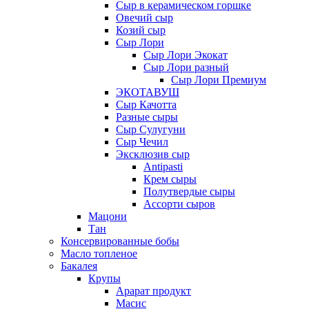
Сыр в керамическом горшке
Овечий сыр
Козий сыр
Сыр Лори
Сыр Лори Экокат
Сыр Лори разный
Сыр Лори Премиум
ЭКОТАВУШ
Сыр Качотта
Разные сыры
Сыр Сулугуни
Сыр Чечил
Эксклюзив сыр
Antipasti
Крем сыры
Полутвердые сыры
Ассорти сыров
Мацони
Тан
Консервированные бобы
Масло топленое
Бакалея
Крупы
Арарат продукт
Масис