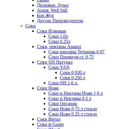
Дилижан. Зулал
Ararat. Well Still
Бон Жур
Другие Производители
Соки
Соки Иджеван
Соки 1.0л
Соки 0.25л
Соки, нектары Арарат
Соки нектары Тетрапак 0,97
Соки Премиум ст. 0,75
Соки SIS Натурал
Соки YAN
Соки 0,930 л
Соки 0,250 л
Соки SIS 1,6 л.
Соки Ноян
Соки и Нектары Ноян 1,0 л
Соки и Нектары 0,2 л
Соки Органик
Соки Ноян 0,75 л стекло
Соки Ноян 0,25 л стекло
Соки Витал
Соки te Gusto