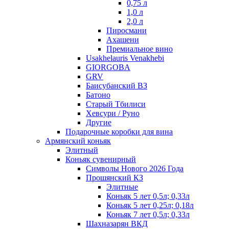
0,75 л
1,0 л
2,0 л
Пиросмани
Ахашени
Премиальное вино
Usakhelauris Venakhebi
GIORGOBA
GRV
Баисубанский ВЗ
Батоно
Старый Тбилиси
Хевсури / Руно
Другие
Подарочные коробки для вина
Армянский коньяк
Элитный
Коньяк сувенирный
Символы Нового 2026 Года
Прошянский КЗ
Элитные
Коньяк 5 лет 0,5л; 0,33л
Коньяк 5 лет 0,25л; 0,18л
Коньяк 7 лет 0,5л; 0,33л
Шахназарян ВКД