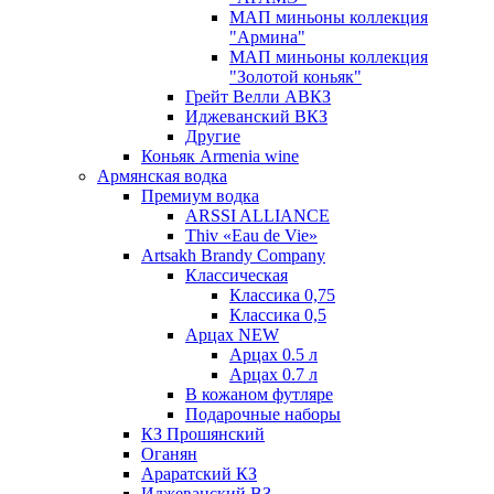
МАП миньоны коллекция
"Армина"
МАП миньоны коллекция
"Золотой коньяк"
Грейт Велли АВКЗ
Иджеванский ВКЗ
Другие
Коньяк Armenia wine
Армянская водка
Премиум водка
ARSSI ALLIANCE
Thiv «Eau de Vie»
Artsakh Brandy Company
Классическая
Классика 0,75
Классика 0,5
Арцах NEW
Арцах 0.5 л
Арцах 0.7 л
В кожаном футляре
Подарочные наборы
КЗ Прошянский
Оганян
Араратский КЗ
Иджеванский ВЗ