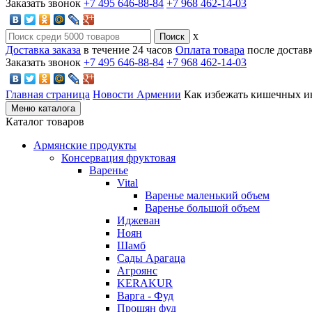
Заказать звонок
+7 495 646-88-84
+7 968 462-14-03
x
Доставка заказа
в течение 24 часов
Оплата товара
после достав
Заказать звонок
+7 495 646-88-84
+7 968 462-14-03
Главная страница
Новости Армении
Как избежать кишечных и
Меню каталога
Каталог товаров
Армянские продукты
Консервация фруктовая
Варенье
Vital
Варенье маленький объем
Варенье большой объем
Иджеван
Ноян
Шамб
Сады Арагаца
Агроянс
KERAKUR
Варга - Фуд
Прошян фуд