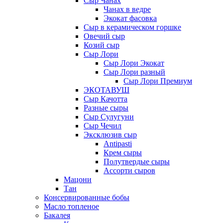
Сыр Чанах
Чанах в ведре
Экокат фасовка
Сыр в керамическом горшке
Овечий сыр
Козий сыр
Сыр Лори
Сыр Лори Экокат
Сыр Лори разный
Сыр Лори Премиум
ЭКОТАВУШ
Сыр Качотта
Разные сыры
Сыр Сулугуни
Сыр Чечил
Эксклюзив сыр
Antipasti
Крем сыры
Полутвердые сыры
Ассорти сыров
Мацони
Тан
Консервированные бобы
Масло топленое
Бакалея