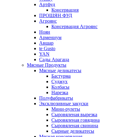
Артфуд
Консервация
ПРОШЯН ФУД
Агроянс
Консервация Агроянс
Ноян
Армениум
Авшар
te Gusto
YAN
Сады Арагаца
Мясные Продукты
Мясные деликатесы
Бастурма
Суджух
Колбасы
Нарезка
Полуфабрикаты
Эксклюзивные закуски
Мини-рулеты
Сыровяленая вырезка
Сыровяленая говядина
Сыровяленая свинина
Сырные деликатесы
Мясная консервация