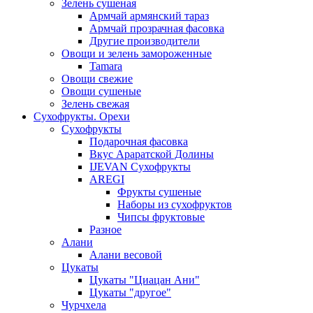
Зелень сушеная
Армчай армянский тараз
Армчай прозрачная фасовка
Другие производители
Овощи и зелень замороженные
Tamara
Овощи свежие
Овощи сушеные
Зелень свежая
Сухофрукты. Орехи
Сухофрукты
Подарочная фасовка
Вкус Араратской Долины
IJEVAN Сухофрукты
AREGI
Фрукты сушеные
Наборы из сухофруктов
Чипсы фруктовые
Разное
Алани
Алани весовой
Цукаты
Цукаты "Циацан Ани"
Цукаты "другое"
Чурчхела