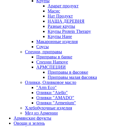
Крупы
Арарат продукт
Масис
Нат Продукт
НАША ДЕРЕВНЯ
Разные крупы
Крупы Protein Therapy
Крупы Нане
Макаронные изделия
Соусы
Специи, приправы
Приправы в банке
Специи Hamove
АРМСПЕЦИИ
Приправы в фасовке
Приправы малая фасовка
Оливки, Оливковое масло
"Arm Eco"
Оливки "Aiello"
Оливки "AMADO"
Оливки "Armenium"
Хлебобулочные изделия
Мед из Армении
Армянские фрукты
Овощи и зелень