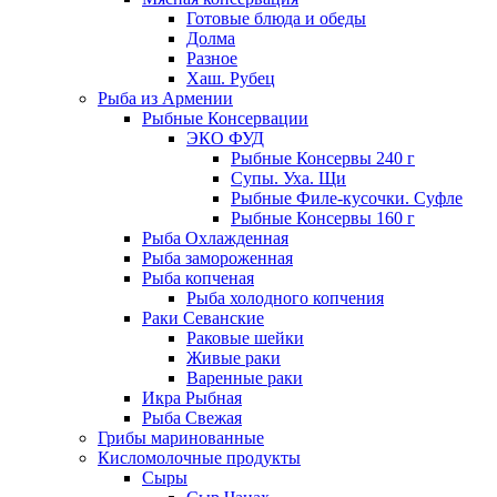
Готовые блюда и обеды
Долма
Разное
Хаш. Рубец
Рыба из Армении
Рыбные Консервации
ЭКО ФУД
Рыбные Консервы 240 г
Супы. Уха. Щи
Рыбные Филе-кусочки. Суфле
Рыбные Консервы 160 г
Рыба Охлажденная
Рыба замороженная
Рыба копченая
Рыба холодного копчения
Раки Севанские
Раковые шейки
Живые раки
Варенные раки
Икра Рыбная
Рыба Свежая
Грибы маринованные
Кисломолочные продукты
Сыры