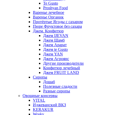
Te Gusto
Proshyan Food
Варенье лечебное
Варенье Органик
Протёртые Ягоды с сахаром
Пюре Фруктовое без сахара
Джем. Конфитюр
Джем IJEVAN
Джем Шамб
Джем Арарат
Джем te Gusto
Джем YAN
Джем Агроянс
Другие производители
Конфитюр лечебный
Джем FRUIT LAND
Сиропы
Дошаб
Полезные сладости
Разные сиропы
Овощные консервы
VITAL
Иджеванский ВКЗ
KERAKUR
Wosky