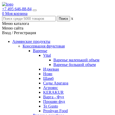
+7 495 646-88-84
0
Моя корзина
x
Меню каталога
Меню сайта
Вход / Регистрация
Армянские продукты
Консервация фруктовая
Варенье
Vital
Варенье маленький объем
Варенье большой объем
Иджеван
Ноян
Шамб
Сады Арагаца
Агроянс
KERAKUR
Варга - Фуд
Прошян фуд
Te Gusto
Proshyan Food