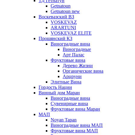
ТД Гетнатун
Getnatoun
Getnatoun new
Воскевазский ВЗ
VOSKEVAZ
ARARTUNI
VOSKEVAZ ELITE
Прошянский КЗ
Виноградные вина
Виноградные
Арт Палас
Фруктовые вина
Дерево Жизни
Органические вина
Арцруни
Элитные Вина
Гордость Нации
Винный дом Маран
Виноградные вина
Сувенирные вина
Фруктовые вина Маран
МАП
Noyan Tapan
Виноградные вина МАП
Фруктовые вина МАП