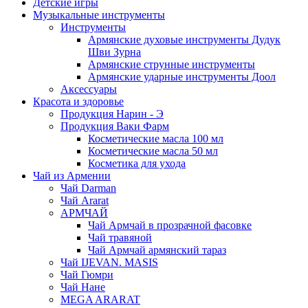
Детские игры
Музыкальные инструменты
Инструменты
Армянские духовые инструменты Дудук
Шви Зурна
Армянские струнные инструменты
Армянские ударные инструменты Доол
Аксессуары
Красота и здоровье
Продукция Нарин - Э
Продукция Ваки Фарм
Косметические масла 100 мл
Косметические масла 50 мл
Косметика для ухода
Чай из Армении
Чай Darman
Чай Ararat
АРМЧАЙ
Чай Армчай в прозрачной фасовке
Чай травяной
Чай Армчай армянский тараз
Чай IJEVAN. MASIS
Чай Гюмри
Чай Нане
MEGA ARARAT