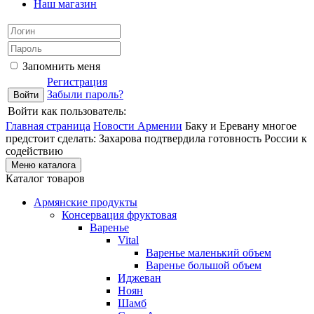
Наш магазин
Запомнить меня
Регистрация
Забыли пароль?
Войти как пользователь:
Главная страница
Новости Армении
Баку и Еревану многое
предстоит сделать: Захарова подтвердила готовность России к
содействию
Меню каталога
Каталог товаров
Армянские продукты
Консервация фруктовая
Варенье
Vital
Варенье маленький объем
Варенье большой объем
Иджеван
Ноян
Шамб