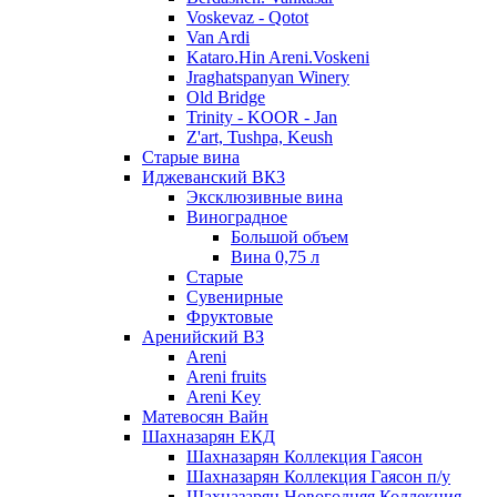
Voskevaz - Qotot
Van Ardi
Kataro.Hin Areni.Voskeni
Jraghatspanyan Winery
Old Bridge
Trinity - KOOR - Jan
Z'art, Tushpa, Keush
Старые вина
Иджеванский ВК3
Эксклюзивные вина
Виноградное
Большой объем
Вина 0,75 л
Старые
Сувенирные
Фруктовые
Аренийский ВЗ
Areni
Areni fruits
Areni Key
Матевосян Вайн
Шахназарян ЕКД
Шахназарян Коллекция Гаясон
Шахназарян Коллекция Гаясон п/у
Шахназарян Новогодняя Коллекция