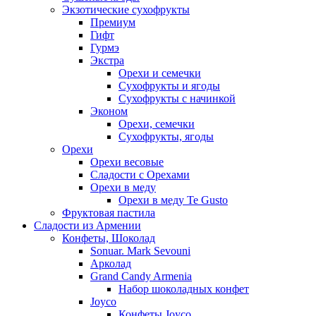
Экзотические сухофрукты
Премиум
Гифт
Гурмэ
Экстра
Орехи и семечки
Сухофрукты и ягоды
Сухофрукты с начинкой
Эконом
Орехи, семечки
Сухофрукты, ягоды
Орехи
Орехи весовые
Сладости с Орехами
Орехи в меду
Орехи в меду Te Gusto
Фруктовая пастила
Сладости из Армении
Конфеты, Шоколад
Sonuar. Mark Sevouni
Арколад
Grand Candy Armenia
Набор шоколадных конфет
Joyco
Конфеты Joyco