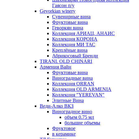
Гаясон п/у
Gevorkian winery
Сувенирные вина
Фруктовые вина
Геворкян вина
Коллекция АРИАЦ. АНАИС
Коллекция КОРОНА
Коллекция МИ ТАС
Креплёные вина
Абрикосовый Бренди
TIRANI. OLD CHINARI
Армения Вайн
Фруктовые вина
Виноградные вина
Коллекция ORRAN
Коллекция OLD ARMENIA
Коллекция "YEREVAN"
Элитные Вина
Веди-Алко ВКЗ
Виноградное вино
объем 0.75 мл
большие объемы
Фруктовое
в керамике