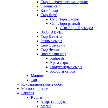
Сыр в керамическом горшке
Овечий сыр
Козий сыр
Сыр Лори
Сыр Лори Экокат
Сыр Лори разный
Сыр Лори Премиум
ЭКОТАВУШ
Сыр Качотта
Разные сыры
Сыр Сулугуни
Сыр Чечил
Эксклюзив сыр
Antipasti
Крем сыры
Полутвердые сыры
Ассорти сыров
Мацони
Тан
Консервированные бобы
Масло топленое
Бакалея
Крупы
Арарат продукт
Масис