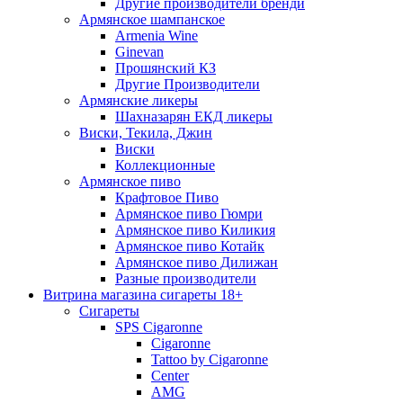
Другие производители бренди
Армянское шампанское
Armenia Wine
Ginevan
Прошянский КЗ
Другие Производители
Армянские ликеры
Шахназарян ЕКД ликеры
Виски, Текила, Джин
Виски
Коллекционные
Армянское пиво
Крафтовое Пиво
Армянское пиво Гюмри
Армянское пиво Киликия
Армянское пиво Котайк
Армянское пиво Дилижан
Разные производители
Витрина магазина сигареты 18+
Cигареты
SPS Cigaronne
Сigaronne
Tattoo by Cigaronne
Center
AMG