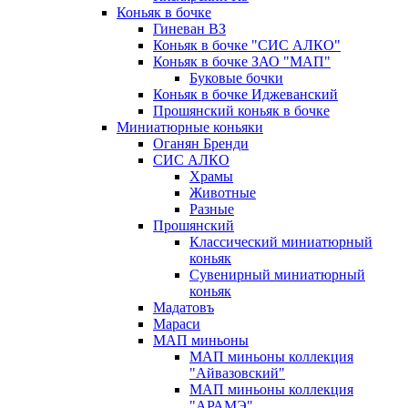
Коньяк в бочке
Гиневан ВЗ
Коньяк в бочке "СИС АЛКО"
Коньяк в бочке ЗАО "МАП"
Буковые бочки
Коньяк в бочке Иджеванский
Прошянский коньяк в бочке
Миниатюрные коньяки
Оганян Бренди
СИС АЛКО
Храмы
Животные
Разные
Прошянский
Классический миниатюрный
коньяк
Сувенирный миниатюрный
коньяк
Мадатовъ
Мараси
МАП миньоны
МАП миньоны коллекция
"Айвазовский"
МАП миньоны коллекция
"АРАМЭ"