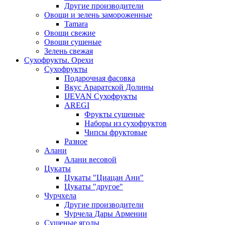
Другие производители
Овощи и зелень замороженные
Tamara
Овощи свежие
Овощи сушеные
Зелень свежая
Сухофрукты. Орехи
Сухофрукты
Подарочная фасовка
Вкус Араратской Долины
IJEVAN Сухофрукты
AREGI
Фрукты сушеные
Наборы из сухофруктов
Чипсы фруктовые
Разное
Алани
Алани весовой
Цукаты
Цукаты "Циацан Ани"
Цукаты "другое"
Чурчхела
Другие производители
Чурчела Дары Армении
Сушеные ягоды