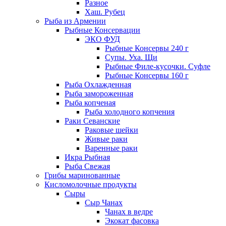
Разное
Хаш. Рубец
Рыба из Армении
Рыбные Консервации
ЭКО ФУД
Рыбные Консервы 240 г
Супы. Уха. Щи
Рыбные Филе-кусочки. Суфле
Рыбные Консервы 160 г
Рыба Охлажденная
Рыба замороженная
Рыба копченая
Рыба холодного копчения
Раки Севанские
Раковые шейки
Живые раки
Варенные раки
Икра Рыбная
Рыба Свежая
Грибы маринованные
Кисломолочные продукты
Сыры
Сыр Чанах
Чанах в ведре
Экокат фасовка