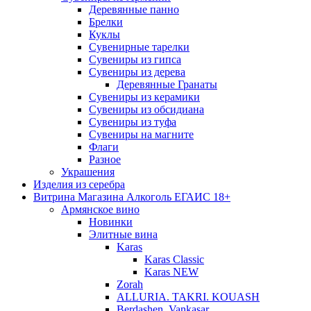
Деревянные панно
Брелки
Куклы
Сувенирные тарелки
Сувениры из гипса
Сувениры из дерева
Деревянные Гранаты
Сувениры из керамики
Сувениры из обсидиана
Сувениры из туфа
Сувениры на магните
Флаги
Разное
Украшения
Изделия из серебра
Витрина Магазина Алкоголь ЕГАИС 18+
Армянское вино
Новинки
Элитные вина
Karas
Karas Classic
Karas NEW
Zorah
ALLURIA. TAKRI. KOUASH
Berdashen. Vankasar