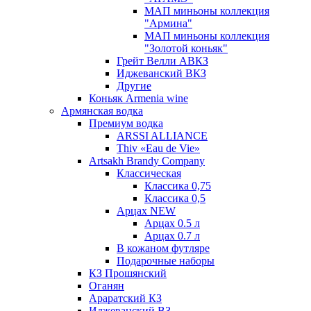
МАП миньоны коллекция
"Армина"
МАП миньоны коллекция
"Золотой коньяк"
Грейт Велли АВКЗ
Иджеванский ВКЗ
Другие
Коньяк Armenia wine
Армянская водка
Премиум водка
ARSSI ALLIANCE
Thiv «Eau de Vie»
Artsakh Brandy Company
Классическая
Классика 0,75
Классика 0,5
Арцах NEW
Арцах 0.5 л
Арцах 0.7 л
В кожаном футляре
Подарочные наборы
КЗ Прошянский
Оганян
Араратский КЗ
Иджеванский ВЗ