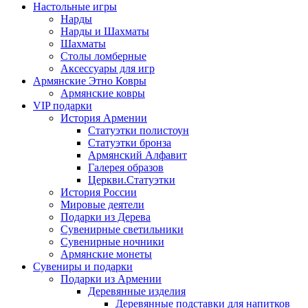
Настольные игры
Нарды
Нарды и Шахматы
Шахматы
Столы ломберные
Аксессуары для игр
Армянские Этно Ковры
Армянские ковры
VIP подарки
История Армении
Статуэтки полистоун
Статуэтки бронза
Армянский Алфавит
Галерея образов
Церкви.Статуэтки
История России
Мировые деятели
Подарки из Дерева
Сувенирные светильники
Сувенирные ночники
Армянские монеты
Сувениры и подарки
Подарки из Армении
Деревянные изделия
Деревянные подставки для напитков