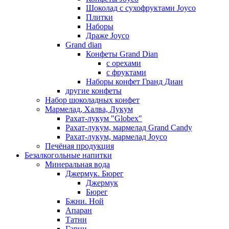
Шоколад с сухофруктами Joyco
Плитки
Наборы
Драже Joyco
Grand dian
Конфеты Grand Dian
с орехами
с фруктами
Наборы конфет Гранд Диан
другие конфеты
Набор шоколадных конфет
Мармелад, Халва, Лукум
Рахат-лукум "Globex"
Рахат-лукум, мармелад Grand Candy
Рахат-лукум, мармелад Joyco
Печёная продукция
Безалкогольные напитки
Минеральная вода
Джермук. Бюрег
Джермук
Бюрег
Бжни. Ной
Апаран
Татни
Гарни