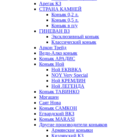
Арегак КЗ
СТРАНА КАМНЕЙ
Коньяк 0,2 л.
Коньяк 0,5 л.
Коньяк в п/у
ГИНЕВАН ВЗ
Эксклюзивный коньяк
Классический коньяк
Аркон Трейд
Веди-Алко коньяк
Коньяк АРАДИС
Коньяк Ной
Ной ЕКВВКА
NOY Very Special
Ной КРЕМЛИН
Ной ЛЕГЕНДА
Коньяк ТАВИНКО
Мргашен
Саят Нова
Коньяк САМКОН
Егвардский ВКЗ
Коньяк MARASI
Другие производители коньяков
Армянские коньяки
Кизлярский КЗ