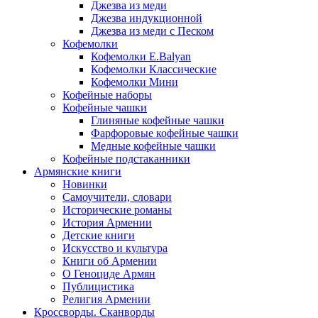
Джезва из меди
Джезва индукционной
Джезва из меди с Песком
Кофемолки
Кофемолки E.Balyan
Кофемолки Классические
Кофемолки Мини
Кофейные наборы
Кофейные чашки
Глиняные кофейные чашки
Фарфоровые кофейные чашки
Медные кофейные чашки
Кофейные подстаканники
Армянские книги
Новинки
Самоучители, словари
Исторические романы
История Армении
Детские книги
Иcкусство и культура
Книги об Армении
О Геноциде Армян
Публицистика
Религия Армении
Кроссворды. Сканворды