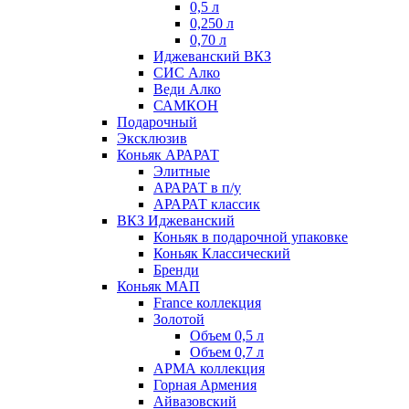
0,5 л
0,250 л
0,70 л
Иджеванский ВКЗ
СИС Алко
Веди Алко
САМКОН
Подарочный
Эксклюзив
Коньяк АРАРАТ
Элитные
АРАРАТ в п/у
АРАРАТ классик
ВКЗ Иджеванский
Коньяк в подарочной упаковке
Коньяк Классический
Бренди
Коньяк МАП
France коллекция
Золотой
Объем 0,5 л
Объем 0,7 л
АРМА коллекция
Горная Армения
Айвазовский