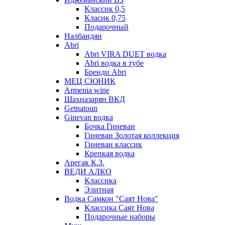
Классик 0,5
Класик 0,75
Подарочный
Налбандян
Abri
Abri VIRA DUET водка
Abri водка в тубе
Бренди Abri
МЕЦ СЮНИК
Armenia wine
Шахназарян ВКД
Getnatoun
Ginevan водка
Бочка Гиневан
Гиневан Золотая коллекция
Гиневан классик
Крепкая водка
Арегак К.З.
ВЕДИ АЛКО
Классика
Элитная
Водка Самкон "Саят Нова"
Классика Саят Нова
Подарочные наборы