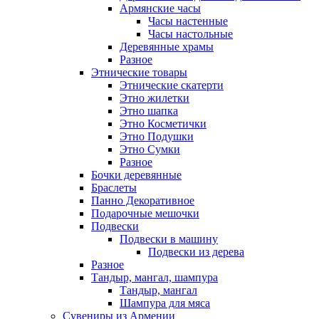
Армянские часы
Часы настенные
Часы настольные
Деревянные храмы
Разное
Этнические товары
Этнические скатерти
Этно жилетки
Этно шапка
Этно Косметички
Этно Подушки
Этно Сумки
Разное
Бочки деревянные
Браслеты
Панно Декоративное
Подарочные мешочки
Подвески
Подвески в машину
Подвески из дерева
Разное
Тандыр, мангал, шампура
Тандыр, мангал
Шампура для мяса
Сувениры из Армении