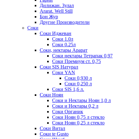
Дилижан. Зулал
Ararat. Well Still
Бон Жур
Другие Производители
Соки
Соки Иджеван
Соки 1.0л
Соки 0.25л
Соки, нектары Арарат
Соки нектары Тетрапак 0,97
Соки Премиум ст. 0,75
Соки SIS Натурал
Соки YAN
Соки 0,930 л
Соки 0,250 л
Соки SIS 1,6 л.
Соки Ноян
Соки и Нектары Ноян 1,0 л
Соки и Нектары 0,2 л
Соки Органик
Соки Ноян 0,75 л стекло
Соки Ноян 0,25 л стекло
Соки Витал
Соки te Gusto