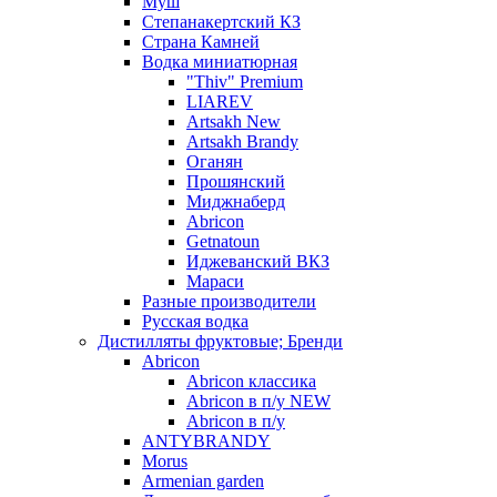
Муш
Степанакертский КЗ
Страна Камней
Водка миниатюрная
"Thiv" Premium
LIAREV
Artsakh New
Artsakh Brandy
Оганян
Прошянский
Миджнаберд
Abricon
Getnatoun
Иджеванский ВКЗ
Мараси
Разные производители
Русская водка
Дистилляты фруктовые; Бренди
Abricon
Abricon классика
Abricon в п/у NEW
Abricon в п/у
ANTYBRANDY
Morus
Armenian garden