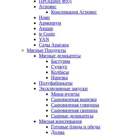
ПРОШЯН ФУД
Агроянс
Консервация Агроянс
Ноян
Армениум
Авшар
te Gusto
YAN
Сады Арагаца
Мясные Продукты
Мясные деликатесы
Бастурма
Суджух
Колбасы
Нарезка
Полуфабрикаты
Эксклюзивные закуски
Мини-рулеты
Сыровяленая вырезка
Сыровяленая говядина
Сыровяленая свинина
Сырные деликатесы
Мясная консервация
Готовые блюда и обеды
Долма