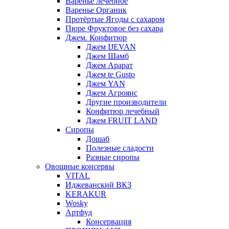
Варенье лечебное
Варенье Органик
Протёртые Ягоды с сахаром
Пюре Фруктовое без сахара
Джем. Конфитюр
Джем IJEVAN
Джем Шамб
Джем Арарат
Джем te Gusto
Джем YAN
Джем Агроянс
Другие производители
Конфитюр лечебный
Джем FRUIT LAND
Сиропы
Дошаб
Полезные сладости
Разные сиропы
Овощные консервы
VITAL
Иджеванский ВКЗ
KERAKUR
Wosky
Артфуд
Консервация