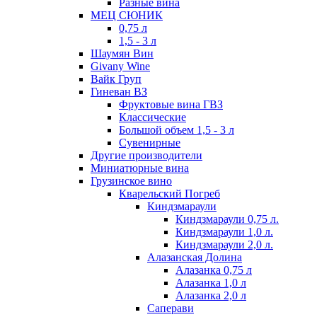
Разные вина
МЕЦ СЮНИК
0,75 л
1,5 - 3 л
Шаумян Вин
Givany Wine
Вайк Груп
Гиневан ВЗ
Фруктовые вина ГВЗ
Классические
Большой объем 1,5 - 3 л
Сувенирные
Другие производители
Миниатюрные вина
Грузинское вино
Кварельский Погреб
Киндзмараули
Киндзмараули 0,75 л.
Киндзмараули 1,0 л.
Киндзмараули 2,0 л.
Алазанская Долина
Алазанка 0,75 л
Алазанка 1,0 л
Алазанка 2,0 л
Саперави