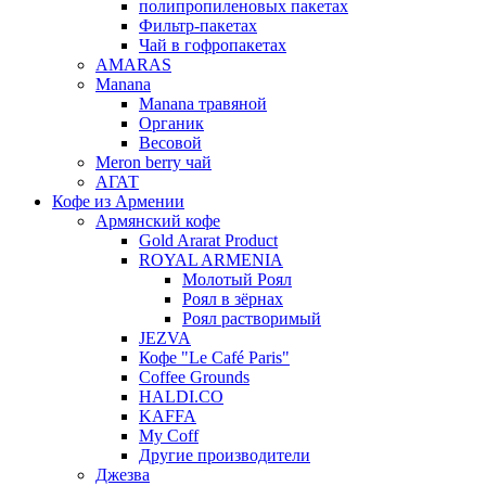
полипропиленовых пакетах
Фильтр-пакетах
Чай в гофропакетах
AMARAS
Manana
Manana травяной
Органик
Весовой
Meron berry чай
АГАТ
Кофе из Армении
Армянский кофе
Gold Ararat Product
ROYAL ARMENIA
Молотый Роял
Роял в зёрнах
Роял растворимый
JEZVA
Кофе "Le Café Paris"
Coffee Grounds
HALDI.CO
KAFFA
My Coff
Другие производители
Джезва