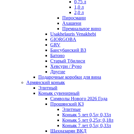
0,75 л
1,0 л
2,0 л
Пиросмани
Ахашени
Премиальное вино
Usakhelauris Venakhebi
GIORGOBA
GRV
Баисубанский ВЗ
Батоно
Старый Тбилиси
Хевсури / Руно
Другие
Подарочные коробки для вина
Армянский коньяк
Элитный
Коньяк сувенирный
Символы Нового 2026 Года
Прошянский КЗ
Элитные
Коньяк 5 лет 0,5л; 0,33л
Коньяк 5 лет 0,25л; 0,18л
Коньяк 7 лет 0,5л; 0,33л
Шахназарян ВКД