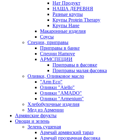
Нат Продукт
НАША ДЕРЕВНЯ
Разные крупы
Крупы Protein Therapy
Крупы Нане
Макаронные изделия
Соусы
Специи, приправы
Приправы в банке
Специи Hamove
АРМСПЕЦИИ
Приправы в фасовке
Приправы малая фасовка
Оливки, Оливковое масло
"Arm Eco"
Оливки "Aiello"
Оливки "AMADO"
Оливки "Armenium"
Хлебобулочные изделия
Мед из Армении
Армянские фрукты
Овощи и зелень
Зелень сушеная
Армчай армянский тараз
Армчай прозрачная фасовка