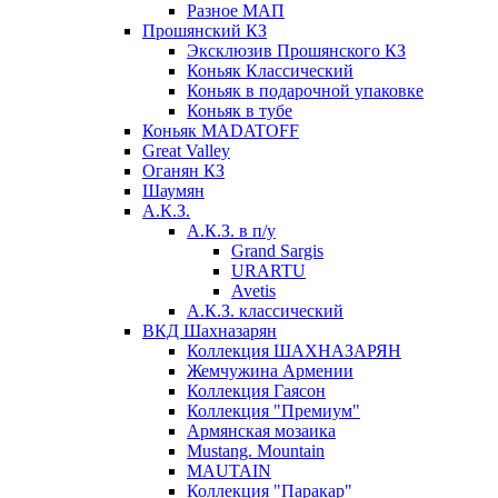
Разное МАП
Прошянский КЗ
Эксклюзив Прошянского КЗ
Коньяк Классический
Коньяк в подарочной упаковке
Коньяк в тубе
Коньяк MADATOFF
Great Valley
Оганян КЗ
Шаумян
А.К.З.
А.К.З. в п/у
Grand Sargis
URARTU
Avetis
А.К.З. классический
ВКД Шахназарян
Коллекция ШАХНАЗАРЯН
Жемчужина Армении
Коллекция Гаясон
Коллекция "Премиум"
Армянская мозаика
Mustang. Mountain
MAUTAIN
Коллекция "Паракар"