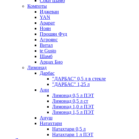
Соки Шамб
Компоты
Иджеван
YAN
Арарат
Ноян
Прошян Фуд
Агроянс
Витал
te Gusto
Шамб
Арцах Био
Лимонад
Дарбас
"ДАРБАС" 0,5 л в стекле
"ДАРБАС" 1,25 л
Ани
Лимонад 0,5 л ПЭТ
Лимонад 0,5 л ст
Лимонад 1,0 л ПЭТ
Лимонад 1,5 л ПЭТ
Ануш
Натахтари
Натахтари 0,5 л
Натахтари 1 л ПЭТ