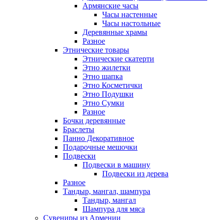
Армянские часы
Часы настенные
Часы настольные
Деревянные храмы
Разное
Этнические товары
Этнические скатерти
Этно жилетки
Этно шапка
Этно Косметички
Этно Подушки
Этно Сумки
Разное
Бочки деревянные
Браслеты
Панно Декоративное
Подарочные мешочки
Подвески
Подвески в машину
Подвески из дерева
Разное
Тандыр, мангал, шампура
Тандыр, мангал
Шампура для мяса
Сувениры из Армении