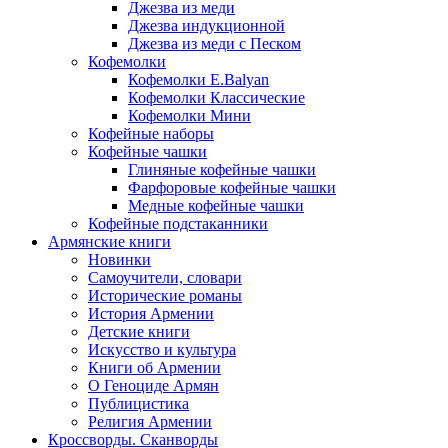
Джезва из меди
Джезва индукционной
Джезва из меди с Песком
Кофемолки
Кофемолки E.Balyan
Кофемолки Классические
Кофемолки Мини
Кофейные наборы
Кофейные чашки
Глиняные кофейные чашки
Фарфоровые кофейные чашки
Медные кофейные чашки
Кофейные подстаканники
Армянские книги
Новинки
Самоучители, словари
Исторические романы
История Армении
Детские книги
Иcкусство и культура
Книги об Армении
О Геноциде Армян
Публицистика
Религия Армении
Кроссворды. Сканворды