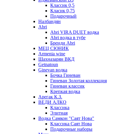
Классик 0,5
Класик 0,75
Подарочный
Налбандян
Abri
Abri VIRA DUET водка
Abri водка в тубе
Бренди Abri
МЕЦ СЮНИК
Armenia wine
Шахназарян ВКД
Getnatoun
Ginevan водка
Бочка Гиневан
Гиневан Золотая коллекция
Гиневан классик
Крепкая водка
Арегак К.З.
ВЕДИ АЛКО
Классика
Элитная
Водка Самкон "Саят Нова"
Классика Саят Нова
Подарочные наборы