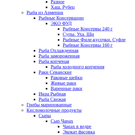
Разное
Хаш. Рубец
Рыба из Армении
Рыбные Консервации
ЭКО ФУД
Рыбные Консервы 240 г
Супы. Уха. Щи
Рыбные Филе-кусочки. Суфле
Рыбные Консервы 160 г
Рыба Охлажденная
Рыба замороженная
Рыба копченая
Рыба холодного копчения
Раки Севанские
Раковые шейки
Живые раки
Варенные раки
Икра Рыбная
Рыба Свежая
Грибы маринованные
Кисломолочные продукты
Сыры
Сыр Чанах
Чанах в ведре
Экокат фасовка