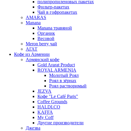
полипропиленовых пакетах
Фильтр-пакетах
Чай в гофропакетах
AMARAS
Manana
Manana травяной
Органик
Весовой
Meron berry чай
АГАТ
Кофе из Армении
Армянский кофе
Gold Ararat Product
ROYAL ARMENIA
Молотый Роял
Роял в зёрнах
Роял растворимый
JEZVA
Кофе "Le Café Paris"
Coffee Grounds
HALDI.CO
KAFFA
My Coff
Другие производители
Джезва