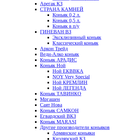
Арегак КЗ
СТРАНА КАМНЕЙ
Коньяк 0,2 л.
Коньяк 0,5 л.
Коньяк в п/у
ГИНЕВАН ВЗ
Эксклюзивный коньяк
Классический коньяк
Аркон Трейд
Веди-Алко коньяк
Коньяк АРАДИС
Коньяк Ной
Ной ЕКВВКА
NOY Very Special
Ной КРЕМЛИН
Ной ЛЕГЕНДА
Коньяк ТАВИНКО
Мргашен
Саят Нова
Коньяк САМКОН
Егвардский ВКЗ
Коньяк MARASI
Другие производители коньяков
Армянские коньяки
Кизлярский КЗ