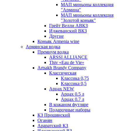
МАП миньоны коллекция
"Армина"
МАП миньоны коллекция
"Золотой коньяк"
Грейт Велли АВКЗ
Иджеванский ВКЗ
Другие
Коньяк Armenia wine
Армянская водка
Премиум водка
ARSSI ALLIANCE
Thiv «Eau de Vie»
Artsakh Brandy Company
Классическая
Классика 0,75
Классика 0,5
Арцах NEW
Арцах 0.5 л
Арцах 0.7 л
В кожаном футляре
Подарочные наборы
КЗ Прошянский
Оганян
Араратский КЗ
Иджеванский ВЗ