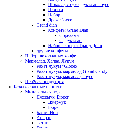
Шоколад с сухофруктами Joyco
Плитки
Наборы
Драже Joyco
Grand dian
Конфеты Grand Dian
с орехами
с фруктами
Наборы конфет Гранд Диан
другие конфеты
Набор шоколадных конфет
Мармелад, Халва, Лукум
Рахат-лукум "Globex"
Рахат-лукум, мармелад Grand Candy
Рахат-лукум, мармелад Joyco
Печёная продукция
Безалкогольные напитки
Минеральная вода
Джермук. Бюрег
Джермук
Бюрег
Бжни. Ной
Апаран
Татни
Гарни