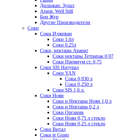
Дилижан. Зулал
Ararat. Well Still
Бон Жур
Другие Производители
Соки
Соки Иджеван
Соки 1.0л
Соки 0.25л
Соки, нектары Арарат
Соки нектары Тетрапак 0,97
Соки Премиум ст. 0,75
Соки SIS Натурал
Соки YAN
Соки 0,930 л
Соки 0,250 л
Соки SIS 1,6 л.
Соки Ноян
Соки и Нектары Ноян 1,0 л
Соки и Нектары 0,2 л
Соки Органик
Соки Ноян 0,75 л стекло
Соки Ноян 0,25 л стекло
Соки Витал
Соки te Gusto