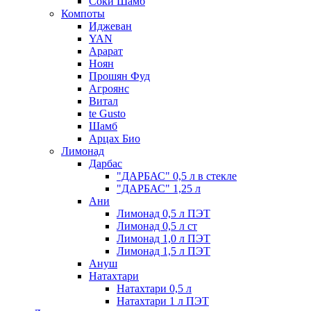
Соки Шамб
Компоты
Иджеван
YAN
Арарат
Ноян
Прошян Фуд
Агроянс
Витал
te Gusto
Шамб
Арцах Био
Лимонад
Дарбас
"ДАРБАС" 0,5 л в стекле
"ДАРБАС" 1,25 л
Ани
Лимонад 0,5 л ПЭТ
Лимонад 0,5 л ст
Лимонад 1,0 л ПЭТ
Лимонад 1,5 л ПЭТ
Ануш
Натахтари
Натахтари 0,5 л
Натахтари 1 л ПЭТ