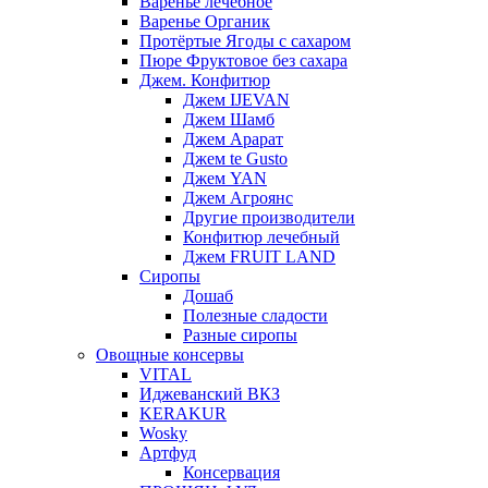
Варенье лечебное
Варенье Органик
Протёртые Ягоды с сахаром
Пюре Фруктовое без сахара
Джем. Конфитюр
Джем IJEVAN
Джем Шамб
Джем Арарат
Джем te Gusto
Джем YAN
Джем Агроянс
Другие производители
Конфитюр лечебный
Джем FRUIT LAND
Сиропы
Дошаб
Полезные сладости
Разные сиропы
Овощные консервы
VITAL
Иджеванский ВКЗ
KERAKUR
Wosky
Артфуд
Консервация