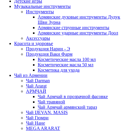
Детские игры
Музыкальные инструменты
Инструменты
Армянские духовые инструменты Дудук
Шви Зурна
Армянские струнные инструменты
Армянские ударные инструменты Доол
Аксессуары
Красота и здоровье
Продукция Нарин - Э
Продукция Ваки Фарм
Косметические масла 100 мл
Косметические масла 50 мл
Косметика для ухода
Чай из Армении
Чай Darman
Чай Ararat
АРМЧАЙ
Чай Армчай в прозрачной фасовке
Чай травяной
Чай Армчай армянский тараз
Чай IJEVAN. MASIS
Чай Гюмри
Чай Нане
MEGA ARARAT