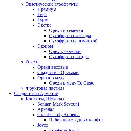
Экзотические сухофрукты
Премиум
Гифт
Гурмэ
Экстра
Орехи и семечки
Сухофрукты и ягоды
Сухофрукты с начинкой
Эконом
Орехи, семечки
Сухофрукты, ягоды
Орехи
Орехи весовые
Сладости с Орехами
Орехи в меду
Орехи в меду Te Gusto
Фруктовая пастила
Сладости из Армении
Конфеты, Шоколад
Sonuar. Mark Sevouni
Арколад
Grand Candy Armenia
Набор шоколадных конфет
Joyco
Конфеты Joyco