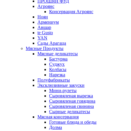
ПРОШЯН ФУД
Агроянс
Консервация Агроянс
Ноян
Армениум
Авшар
te Gusto
YAN
Сады Арагаца
Мясные Продукты
Мясные деликатесы
Бастурма
Суджух
Колбасы
Нарезка
Полуфабрикаты
Эксклюзивные закуски
Мини-рулеты
Сыровяленая вырезка
Сыровяленая говядина
Сыровяленая свинина
Сырные деликатесы
Мясная консервация
Готовые блюда и обеды
Долма