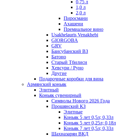
0,75 л
1,0 л
2,0 л
Пиросмани
Ахашени
Премиальное вино
Usakhelauris Venakhebi
GIORGOBA
GRV
Баисубанский ВЗ
Батоно
Старый Тбилиси
Хевсури / Руно
Другие
Подарочные коробки для вина
Армянский коньяк
Элитный
Коньяк сувенирный
Символы Нового 2026 Года
Прошянский КЗ
Элитные
Коньяк 5 лет 0,5л; 0,33л
Коньяк 5 лет 0,25л; 0,18л
Коньяк 7 лет 0,5л; 0,33л
Шахназарян ВКД