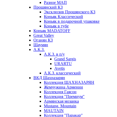
Разное МАП
Прошянский КЗ
Эксклюзив Прошянского КЗ
Коньяк Классический
Коньяк в подарочной упаковке
Коньяк в тубе
Коньяк MADATOFF
Great Valley
Оганян КЗ
Шаумян
А.К.З.
А.К.З. в п/у
Grand Sargis
URARTU
Avetis
А.К.З. классический
ВКД Шахназарян
Коллекция ШАХНАЗАРЯН
Жемчужина Армении
Коллекция Гаясон
Коллекция "Премиум"
Армянская мозаика
Mustang. Mountain
MAUTAIN
Коллекция "Паракар"