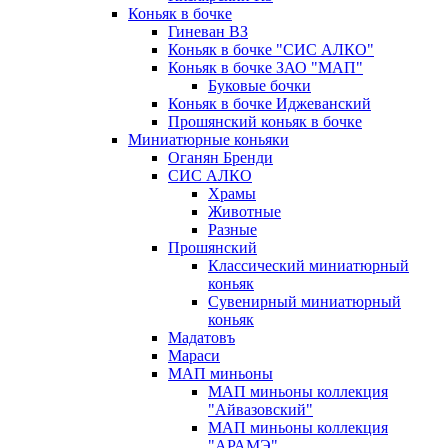
Коньяк в бочке
Гиневан ВЗ
Коньяк в бочке "СИС АЛКО"
Коньяк в бочке ЗАО "МАП"
Буковые бочки
Коньяк в бочке Иджеванский
Прошянский коньяк в бочке
Миниатюрные коньяки
Оганян Бренди
СИС АЛКО
Храмы
Животные
Разные
Прошянский
Классический миниатюрный
коньяк
Сувенирный миниатюрный
коньяк
Мадатовъ
Мараси
МАП миньоны
МАП миньоны коллекция
"Айвазовский"
МАП миньоны коллекция
"АРАМЭ"