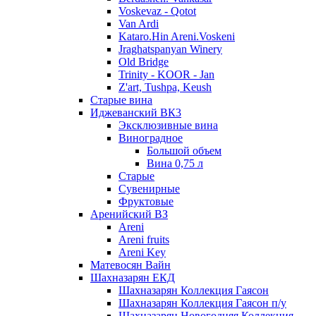
Voskevaz - Qotot
Van Ardi
Kataro.Hin Areni.Voskeni
Jraghatspanyan Winery
Old Bridge
Trinity - KOOR - Jan
Z'art, Tushpa, Keush
Старые вина
Иджеванский ВК3
Эксклюзивные вина
Виноградное
Большой объем
Вина 0,75 л
Старые
Сувенирные
Фруктовые
Аренийский ВЗ
Areni
Areni fruits
Areni Key
Матевосян Вайн
Шахназарян ЕКД
Шахназарян Коллекция Гаясон
Шахназарян Коллекция Гаясон п/у
Шахназарян Новогодняя Коллекция