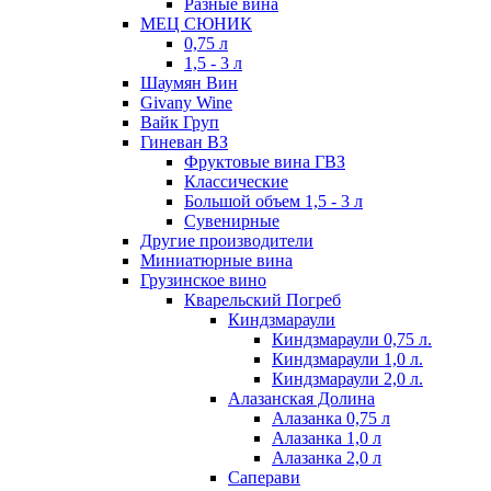
Разные вина
МЕЦ СЮНИК
0,75 л
1,5 - 3 л
Шаумян Вин
Givany Wine
Вайк Груп
Гиневан ВЗ
Фруктовые вина ГВЗ
Классические
Большой объем 1,5 - 3 л
Сувенирные
Другие производители
Миниатюрные вина
Грузинское вино
Кварельский Погреб
Киндзмараули
Киндзмараули 0,75 л.
Киндзмараули 1,0 л.
Киндзмараули 2,0 л.
Алазанская Долина
Алазанка 0,75 л
Алазанка 1,0 л
Алазанка 2,0 л
Саперави