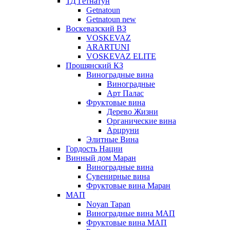
ТД Гетнатун
Getnatoun
Getnatoun new
Воскевазский ВЗ
VOSKEVAZ
ARARTUNI
VOSKEVAZ ELITE
Прошянский КЗ
Виноградные вина
Виноградные
Арт Палас
Фруктовые вина
Дерево Жизни
Органические вина
Арцруни
Элитные Вина
Гордость Нации
Винный дом Маран
Виноградные вина
Сувенирные вина
Фруктовые вина Маран
МАП
Noyan Tapan
Виноградные вина МАП
Фруктовые вина МАП