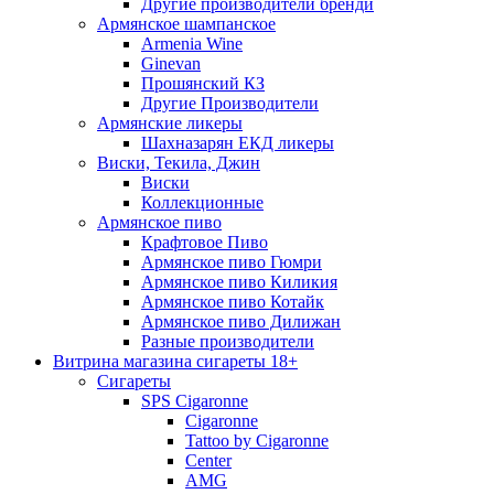
Другие производители бренди
Армянское шампанское
Armenia Wine
Ginevan
Прошянский КЗ
Другие Производители
Армянские ликеры
Шахназарян ЕКД ликеры
Виски, Текила, Джин
Виски
Коллекционные
Армянское пиво
Крафтовое Пиво
Армянское пиво Гюмри
Армянское пиво Киликия
Армянское пиво Котайк
Армянское пиво Дилижан
Разные производители
Витрина магазина сигареты 18+
Cигареты
SPS Cigaronne
Сigaronne
Tattoo by Cigaronne
Center
AMG