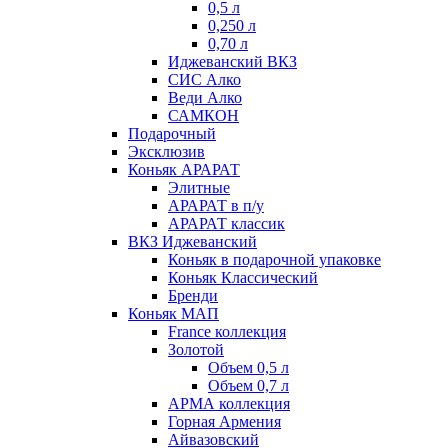
0,5 л
0,250 л
0,70 л
Иджеванский ВКЗ
СИС Алко
Веди Алко
САМКОН
Подарочный
Эксклюзив
Коньяк АРАРАТ
Элитные
АРАРАТ в п/у
АРАРАТ классик
ВКЗ Иджеванский
Коньяк в подарочной упаковке
Коньяк Классический
Бренди
Коньяк МАП
France коллекция
Золотой
Объем 0,5 л
Объем 0,7 л
АРМА коллекция
Горная Армения
Айвазовский