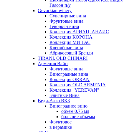
Гаясон п/у
Gevorkian winery
Сувенирные вина
Фруктовые вина
Геворкян вина
Коллекция АРИАЦ. АНАИС
Коллекция КОРОНА
Коллекция МИ ТАС
Креплёные вина
Абрикосовый Бренди
TIRANI. OLD CHINARI
Армения Вайн
Фруктовые вина
Виноградные вина
Коллекция ORRAN
Коллекция OLD ARMENIA
Коллекция "YEREVAN"
Элитные Вина
Веди-Алко ВКЗ
Виноградное вино
объем 0.75 мл
большие объемы
Фруктовое
в керамике