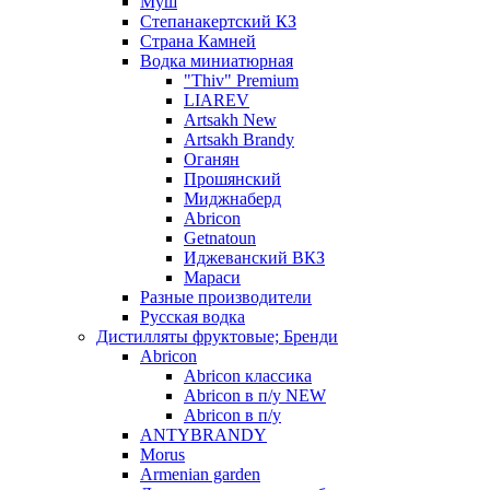
Муш
Степанакертский КЗ
Страна Камней
Водка миниатюрная
"Thiv" Premium
LIAREV
Artsakh New
Artsakh Brandy
Оганян
Прошянский
Миджнаберд
Abricon
Getnatoun
Иджеванский ВКЗ
Мараси
Разные производители
Русская водка
Дистилляты фруктовые; Бренди
Abricon
Abricon классика
Abricon в п/у NEW
Abricon в п/у
ANTYBRANDY
Morus
Armenian garden