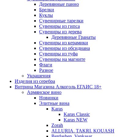
Деревянные панно
Брелки
Куклы
Сувенирные тарелки
Сувениры из гипса
Сувениры из дерева
Деревянные Гранаты
Сувениры из керамики
Сувениры из обсидиана
Сувениры из туфа
Сувениры на магните
Флаги
Разное
Украшения
Изделия из серебра
Витрина Магазина Алкоголь ЕГАИС 18+
Армянское вино
Новинки
Элитные вина
Karas
Karas Classic
Karas NEW
Zorah
ALLURIA. TAKRI. KOUASH
Berdashen. Vankasar