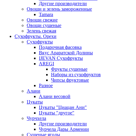
Другие производители
Овощи и зелень замороженные
Tamara
Овощи свежие
Овощи сушеные
Зелень свежая
Сухофрукты. Орехи
Сухофрукты
Подарочная фасовка
Вкус Араратской Долины
IJEVAN Сухофрукты
AREGI
Фрукты сушеные
Наборы из сухофруктов
Чипсы фруктовые
Разное
Алани
Алани весовой
Цукаты
Цукаты "Циацан Ани"
Цукаты "другое"
Чурчхела
Другие производители
Чурчела Дары Армении
Сушеные ягоды