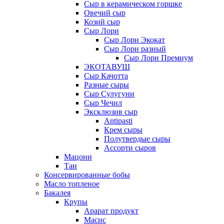
Сыр в керамическом горшке
Овечий сыр
Козий сыр
Сыр Лори
Сыр Лори Экокат
Сыр Лори разный
Сыр Лори Премиум
ЭКОТАВУШ
Сыр Качотта
Разные сыры
Сыр Сулугуни
Сыр Чечил
Эксклюзив сыр
Antipasti
Крем сыры
Полутвердые сыры
Ассорти сыров
Мацони
Тан
Консервированные бобы
Масло топленое
Бакалея
Крупы
Арарат продукт
Масис