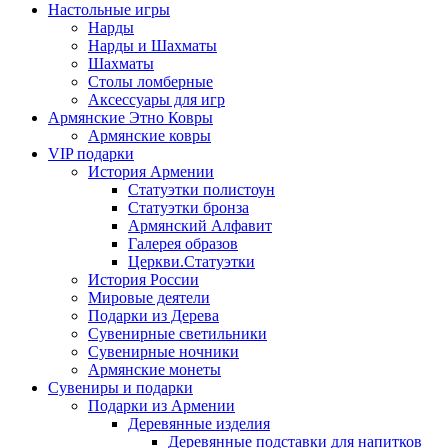
Настольные игры
Нарды
Нарды и Шахматы
Шахматы
Столы ломберные
Аксессуары для игр
Армянские Этно Ковры
Армянские ковры
VIP подарки
История Армении
Статуэтки полистоун
Статуэтки бронза
Армянский Алфавит
Галерея образов
Церкви.Статуэтки
История России
Мировые деятели
Подарки из Дерева
Сувенирные светильники
Сувенирные ночники
Армянские монеты
Сувениры и подарки
Подарки из Армении
Деревянные изделия
Деревянные подставки для напитков