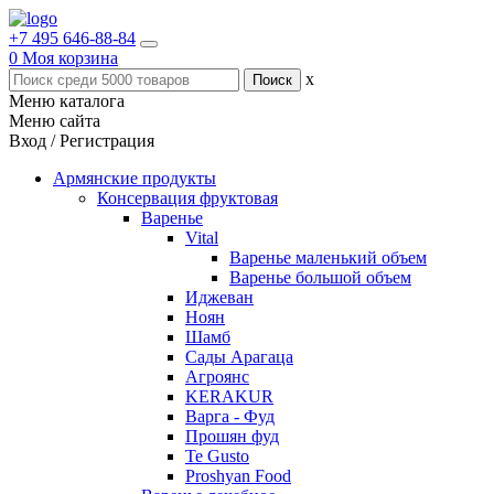
+7 495 646-88-84
0
Моя корзина
x
Меню каталога
Меню сайта
Вход / Регистрация
Армянские продукты
Консервация фруктовая
Варенье
Vital
Варенье маленький объем
Варенье большой объем
Иджеван
Ноян
Шамб
Сады Арагаца
Агроянс
KERAKUR
Варга - Фуд
Прошян фуд
Te Gusto
Proshyan Food