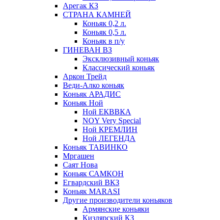
Арегак КЗ
СТРАНА КАМНЕЙ
Коньяк 0,2 л.
Коньяк 0,5 л.
Коньяк в п/у
ГИНЕВАН ВЗ
Эксклюзивный коньяк
Классический коньяк
Аркон Трейд
Веди-Алко коньяк
Коньяк АРАДИС
Коньяк Ной
Ной ЕКВВКА
NOY Very Special
Ной КРЕМЛИН
Ной ЛЕГЕНДА
Коньяк ТАВИНКО
Мргашен
Саят Нова
Коньяк САМКОН
Егвардский ВКЗ
Коньяк MARASI
Другие производители коньяков
Армянские коньяки
Кизлярский КЗ