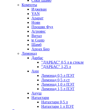
Соки Шамб
Компоты
Иджеван
YAN
Арарат
Ноян
Прошян Фуд
Агроянс
Витал
te Gusto
Шамб
Арцах Био
Лимонад
Дарбас
"ДАРБАС" 0,5 л в стекле
"ДАРБАС" 1,25 л
Ани
Лимонад 0,5 л ПЭТ
Лимонад 0,5 л ст
Лимонад 1,0 л ПЭТ
Лимонад 1,5 л ПЭТ
Ануш
Натахтари
Натахтари 0,5 л
Натахтари 1 л ПЭТ