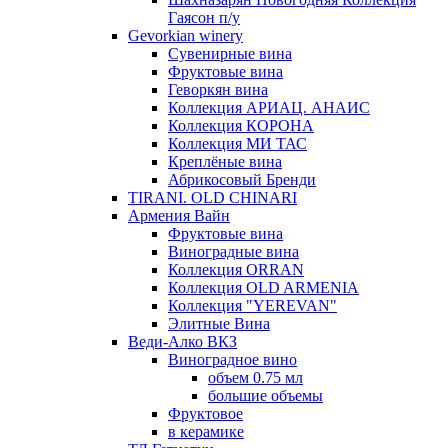
Гаясон п/у
Gevorkian winery
Сувенирные вина
Фруктовые вина
Геворкян вина
Коллекция АРИАЦ. АНАИС
Коллекция КОРОНА
Коллекция МИ ТАС
Креплёные вина
Абрикосовый Бренди
TIRANI. OLD CHINARI
Армения Вайн
Фруктовые вина
Виноградные вина
Коллекция ORRAN
Коллекция OLD ARMENIA
Коллекция "YEREVAN"
Элитные Вина
Веди-Алко ВКЗ
Виноградное вино
объем 0.75 мл
большие объемы
Фруктовое
в керамике