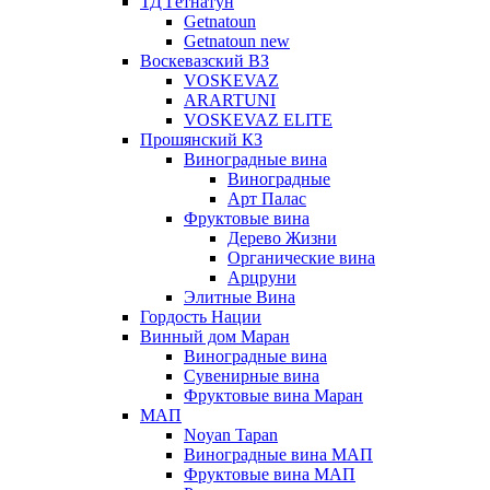
ТД Гетнатун
Getnatoun
Getnatoun new
Воскевазский ВЗ
VOSKEVAZ
ARARTUNI
VOSKEVAZ ELITE
Прошянский КЗ
Виноградные вина
Виноградные
Арт Палас
Фруктовые вина
Дерево Жизни
Органические вина
Арцруни
Элитные Вина
Гордость Нации
Винный дом Маран
Виноградные вина
Сувенирные вина
Фруктовые вина Маран
МАП
Noyan Tapan
Виноградные вина МАП
Фруктовые вина МАП