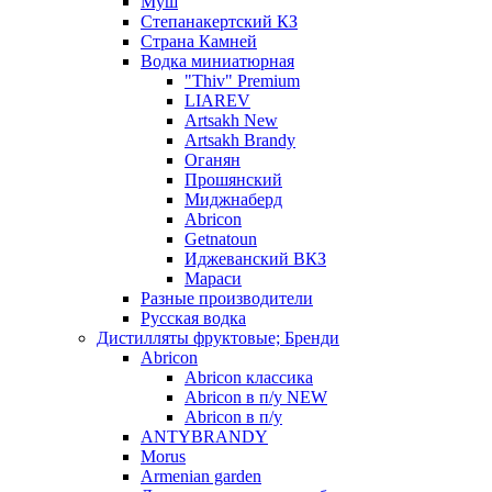
Муш
Степанакертский КЗ
Страна Камней
Водка миниатюрная
"Thiv" Premium
LIAREV
Artsakh New
Artsakh Brandy
Оганян
Прошянский
Миджнаберд
Abricon
Getnatoun
Иджеванский ВКЗ
Мараси
Разные производители
Русская водка
Дистилляты фруктовые; Бренди
Abricon
Abricon классика
Abricon в п/у NEW
Abricon в п/у
ANTYBRANDY
Morus
Armenian garden