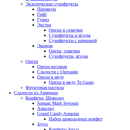
Экзотические сухофрукты
Премиум
Гифт
Гурмэ
Экстра
Орехи и семечки
Сухофрукты и ягоды
Сухофрукты с начинкой
Эконом
Орехи, семечки
Сухофрукты, ягоды
Орехи
Орехи весовые
Сладости с Орехами
Орехи в меду
Орехи в меду Te Gusto
Фруктовая пастила
Сладости из Армении
Конфеты, Шоколад
Sonuar. Mark Sevouni
Арколад
Grand Candy Armenia
Набор шоколадных конфет
Joyco
Конфеты Joyco