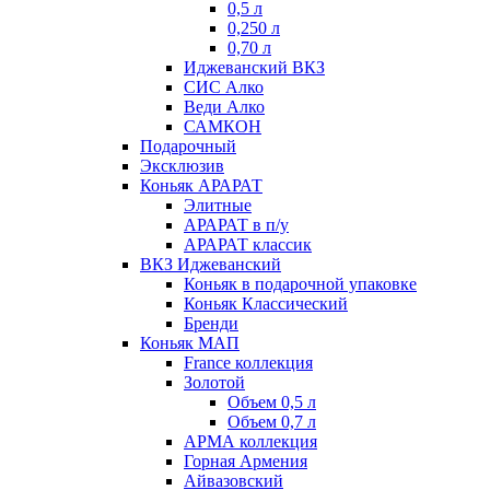
0,5 л
0,250 л
0,70 л
Иджеванский ВКЗ
СИС Алко
Веди Алко
САМКОН
Подарочный
Эксклюзив
Коньяк АРАРАТ
Элитные
АРАРАТ в п/у
АРАРАТ классик
ВКЗ Иджеванский
Коньяк в подарочной упаковке
Коньяк Классический
Бренди
Коньяк МАП
France коллекция
Золотой
Объем 0,5 л
Объем 0,7 л
АРМА коллекция
Горная Армения
Айвазовский