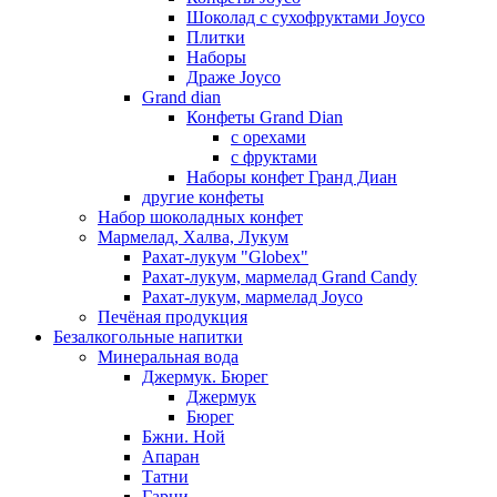
Шоколад с сухофруктами Joyco
Плитки
Наборы
Драже Joyco
Grand dian
Конфеты Grand Dian
с орехами
с фруктами
Наборы конфет Гранд Диан
другие конфеты
Набор шоколадных конфет
Мармелад, Халва, Лукум
Рахат-лукум "Globex"
Рахат-лукум, мармелад Grand Candy
Рахат-лукум, мармелад Joyco
Печёная продукция
Безалкогольные напитки
Минеральная вода
Джермук. Бюрег
Джермук
Бюрег
Бжни. Ной
Апаран
Татни
Гарни