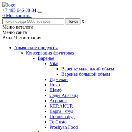
+7 495 646-88-84
0
Моя корзина
x
Меню каталога
Меню сайта
Вход / Регистрация
Армянские продукты
Консервация фруктовая
Варенье
Vital
Варенье маленький объем
Варенье большой объем
Иджеван
Ноян
Шамб
Сады Арагаца
Агроянс
KERAKUR
Варга - Фуд
Прошян фуд
Te Gusto
Proshyan Food