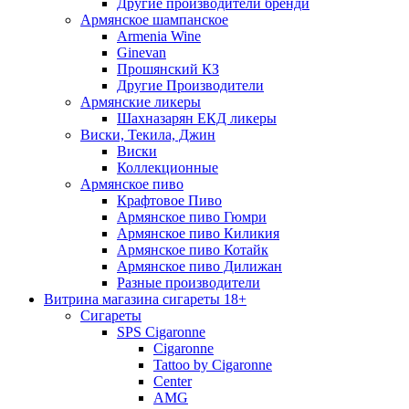
Другие производители бренди
Армянское шампанское
Armenia Wine
Ginevan
Прошянский КЗ
Другие Производители
Армянские ликеры
Шахназарян ЕКД ликеры
Виски, Текила, Джин
Виски
Коллекционные
Армянское пиво
Крафтовое Пиво
Армянское пиво Гюмри
Армянское пиво Киликия
Армянское пиво Котайк
Армянское пиво Дилижан
Разные производители
Витрина магазина сигареты 18+
Cигареты
SPS Cigaronne
Сigaronne
Tattoo by Cigaronne
Center
AMG