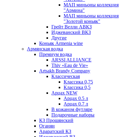
МАП миньоны коллекция
"Армина"
МАП миньоны коллекция
"Золотой коньяк"
Грейт Велли АВКЗ
Иджеванский ВКЗ
Другие
Коньяк Armenia wine
Армянская водка
Премиум водка
ARSSI ALLIANCE
Thiv «Eau de Vie»
Artsakh Brandy Company
Классическая
Классика 0,75
Классика 0,5
Арцах NEW
Арцах 0.5 л
Арцах 0.7 л
В кожаном футляре
Подарочные наборы
КЗ Прошянский
Оганян
Араратский КЗ
Иджеванский ВЗ