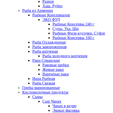
Разное
Хаш. Рубец
Рыба из Армении
Рыбные Консервации
ЭКО ФУД
Рыбные Консервы 240 г
Супы. Уха. Щи
Рыбные Филе-кусочки. Суфле
Рыбные Консервы 160 г
Рыба Охлажденная
Рыба замороженная
Рыба копченая
Рыба холодного копчения
Раки Севанские
Раковые шейки
Живые раки
Варенные раки
Икра Рыбная
Рыба Свежая
Грибы маринованные
Кисломолочные продукты
Сыры
Сыр Чанах
Чанах в ведре
Экокат фасовка