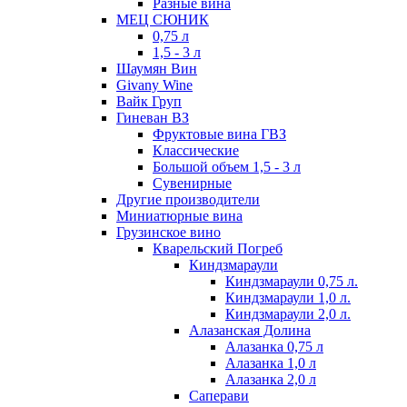
Разные вина
МЕЦ СЮНИК
0,75 л
1,5 - 3 л
Шаумян Вин
Givany Wine
Вайк Груп
Гиневан ВЗ
Фруктовые вина ГВЗ
Классические
Большой объем 1,5 - 3 л
Сувенирные
Другие производители
Миниатюрные вина
Грузинское вино
Кварельский Погреб
Киндзмараули
Киндзмараули 0,75 л.
Киндзмараули 1,0 л.
Киндзмараули 2,0 л.
Алазанская Долина
Алазанка 0,75 л
Алазанка 1,0 л
Алазанка 2,0 л
Саперави