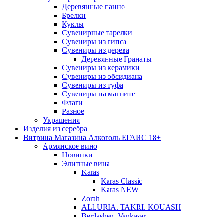
Деревянные панно
Брелки
Куклы
Сувенирные тарелки
Сувениры из гипса
Сувениры из дерева
Деревянные Гранаты
Сувениры из керамики
Сувениры из обсидиана
Сувениры из туфа
Сувениры на магните
Флаги
Разное
Украшения
Изделия из серебра
Витрина Магазина Алкоголь ЕГАИС 18+
Армянское вино
Новинки
Элитные вина
Karas
Karas Classic
Karas NEW
Zorah
ALLURIA. TAKRI. KOUASH
Berdashen. Vankasar