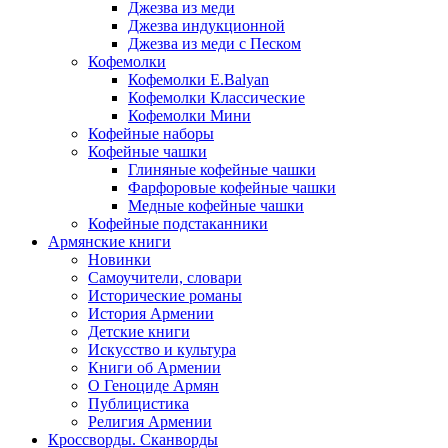
Джезва из меди
Джезва индукционной
Джезва из меди с Песком
Кофемолки
Кофемолки E.Balyan
Кофемолки Классические
Кофемолки Мини
Кофейные наборы
Кофейные чашки
Глиняные кофейные чашки
Фарфоровые кофейные чашки
Медные кофейные чашки
Кофейные подстаканники
Армянские книги
Новинки
Самоучители, словари
Исторические романы
История Армении
Детские книги
Иcкусство и культура
Книги об Армении
О Геноциде Армян
Публицистика
Религия Армении
Кроссворды. Сканворды