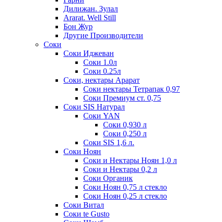
Дилижан. Зулал
Ararat. Well Still
Бон Жур
Другие Производители
Соки
Соки Иджеван
Соки 1.0л
Соки 0.25л
Соки, нектары Арарат
Соки нектары Тетрапак 0,97
Соки Премиум ст. 0,75
Соки SIS Натурал
Соки YAN
Соки 0,930 л
Соки 0,250 л
Соки SIS 1,6 л.
Соки Ноян
Соки и Нектары Ноян 1,0 л
Соки и Нектары 0,2 л
Соки Органик
Соки Ноян 0,75 л стекло
Соки Ноян 0,25 л стекло
Соки Витал
Соки te Gusto