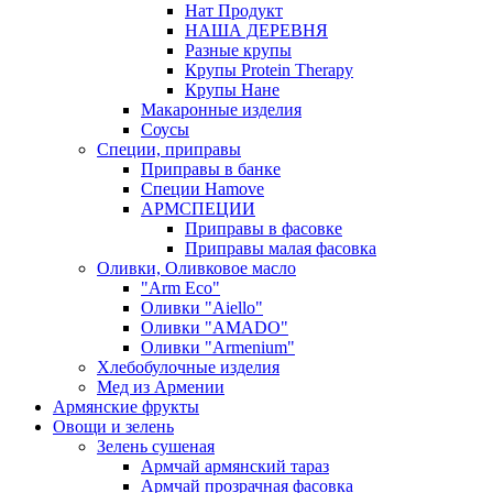
Нат Продукт
НАША ДЕРЕВНЯ
Разные крупы
Крупы Protein Therapy
Крупы Нане
Макаронные изделия
Соусы
Специи, приправы
Приправы в банке
Специи Hamove
АРМСПЕЦИИ
Приправы в фасовке
Приправы малая фасовка
Оливки, Оливковое масло
"Arm Eco"
Оливки "Aiello"
Оливки "AMADO"
Оливки "Armenium"
Хлебобулочные изделия
Мед из Армении
Армянские фрукты
Овощи и зелень
Зелень сушеная
Армчай армянский тараз
Армчай прозрачная фасовка