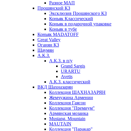
Разное МАП
Прошянский КЗ
Эксклюзив Прошянского КЗ
Коньяк Классический
Коньяк в подарочной упаковке
Коньяк в тубе
Коньяк MADATOFF
Great Valley
Оганян КЗ
Шаумян
А.К.З.
А.К.З. в п/у
Grand Sargis
URARTU
Avetis
А.К.З. классический
ВКД Шахназарян
Коллекция ШАХНАЗАРЯН
Жемчужина Армении
Коллекция Гаясон
Коллекция "Премиум"
Армянская мозаика
Mustang. Mountain
MAUTAIN
Коллекция "Паракар"