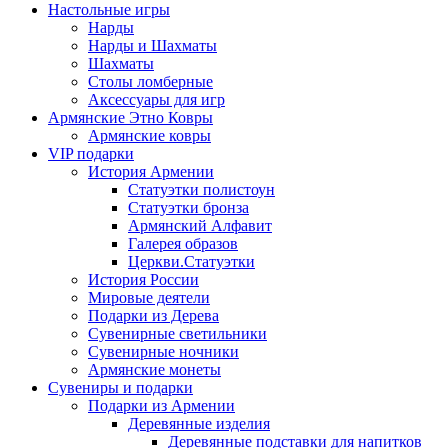
Настольные игры
Нарды
Нарды и Шахматы
Шахматы
Столы ломберные
Аксессуары для игр
Армянские Этно Ковры
Армянские ковры
VIP подарки
История Армении
Статуэтки полистоун
Статуэтки бронза
Армянский Алфавит
Галерея образов
Церкви.Статуэтки
История России
Мировые деятели
Подарки из Дерева
Сувенирные светильники
Сувенирные ночники
Армянские монеты
Сувениры и подарки
Подарки из Армении
Деревянные изделия
Деревянные подставки для напитков