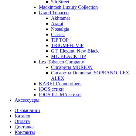
5th Street
Mackintosh Luxury Collection
Grand Tobacco
Akhtamar
Ararat
Nostalgia
Classic
TIP TOP
TRIUMPH. VIP
GT. Elegant. New Black
MT. BLACK TIP
Lex Tobacco Company
Сигареты MORION
Сигареты Democrat, SOPRANO, LEX,
ALEX
KARELIA and others
IQOS стики
IQOS ILUMA стики
Аксессуары
О компании
Каталог
Оплата
Доставка
Контакты