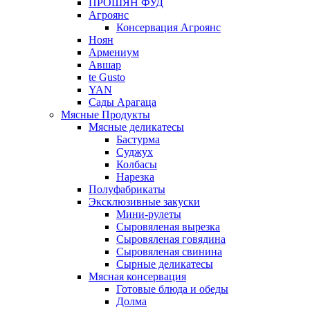
ПРОШЯН ФУД
Агроянс
Консервация Агроянс
Ноян
Армениум
Авшар
te Gusto
YAN
Сады Арагаца
Мясные Продукты
Мясные деликатесы
Бастурма
Суджух
Колбасы
Нарезка
Полуфабрикаты
Эксклюзивные закуски
Мини-рулеты
Сыровяленая вырезка
Сыровяленая говядина
Сыровяленая свинина
Сырные деликатесы
Мясная консервация
Готовые блюда и обеды
Долма