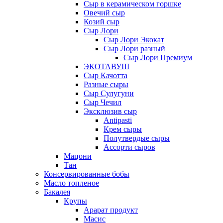
Сыр в керамическом горшке
Овечий сыр
Козий сыр
Сыр Лори
Сыр Лори Экокат
Сыр Лори разный
Сыр Лори Премиум
ЭКОТАВУШ
Сыр Качотта
Разные сыры
Сыр Сулугуни
Сыр Чечил
Эксклюзив сыр
Antipasti
Крем сыры
Полутвердые сыры
Ассорти сыров
Мацони
Тан
Консервированные бобы
Масло топленое
Бакалея
Крупы
Арарат продукт
Масис