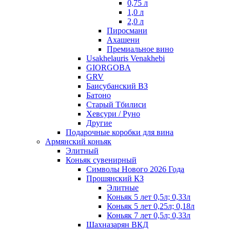
0,75 л
1,0 л
2,0 л
Пиросмани
Ахашени
Премиальное вино
Usakhelauris Venakhebi
GIORGOBA
GRV
Баисубанский ВЗ
Батоно
Старый Тбилиси
Хевсури / Руно
Другие
Подарочные коробки для вина
Армянский коньяк
Элитный
Коньяк сувенирный
Символы Нового 2026 Года
Прошянский КЗ
Элитные
Коньяк 5 лет 0,5л; 0,33л
Коньяк 5 лет 0,25л; 0,18л
Коньяк 7 лет 0,5л; 0,33л
Шахназарян ВКД