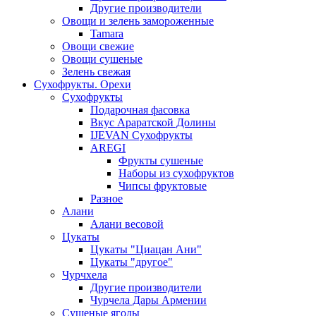
Другие производители
Овощи и зелень замороженные
Tamara
Овощи свежие
Овощи сушеные
Зелень свежая
Сухофрукты. Орехи
Сухофрукты
Подарочная фасовка
Вкус Араратской Долины
IJEVAN Сухофрукты
AREGI
Фрукты сушеные
Наборы из сухофруктов
Чипсы фруктовые
Разное
Алани
Алани весовой
Цукаты
Цукаты "Циацан Ани"
Цукаты "другое"
Чурчхела
Другие производители
Чурчела Дары Армении
Сушеные ягоды