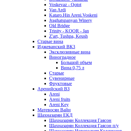
Voskevaz - Qotot
Van Ardi
Kataro.Hin Areni.Voskeni
Jraghatspanyan Winery
Old Bridge
Trinity - KOOR - Jan
Z'art, Tushpa, Keush
Старые вина
Иджеванский ВК3
Эксклюзивные вина
Виноградное
Большой объем
Вина 0,75 л
Старые
Сувенирные
Фруктовые
Аренийский ВЗ
Areni
Areni fruits
Areni Key
Матевосян Вайн
Шахназарян ЕКД
Шахназарян Коллекция Гаясон
Шахназарян Коллекция Гаясон п/у
Шахназарян Новогодняя Коллекция