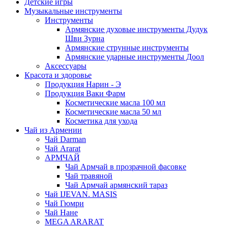
Детские игры
Музыкальные инструменты
Инструменты
Армянские духовые инструменты Дудук
Шви Зурна
Армянские струнные инструменты
Армянские ударные инструменты Доол
Аксессуары
Красота и здоровье
Продукция Нарин - Э
Продукция Ваки Фарм
Косметические масла 100 мл
Косметические масла 50 мл
Косметика для ухода
Чай из Армении
Чай Darman
Чай Ararat
АРМЧАЙ
Чай Армчай в прозрачной фасовке
Чай травяной
Чай Армчай армянский тараз
Чай IJEVAN. MASIS
Чай Гюмри
Чай Нане
MEGA ARARAT