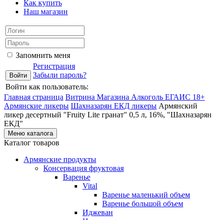
Как купить
Наш магазин
Запомнить меня
Регистрация
Забыли пароль?
Войти как пользователь:
Главная страница
Витрина Магазина Алкоголь ЕГАИС 18+
Армянские ликеры
Шахназарян ЕКД ликеры
Армянский
ликер десертный "Fruity Lite гранат" 0,5 л, 16%, "Шахназарян
ЕКД"
Меню каталога
Каталог товаров
Армянские продукты
Консервация фруктовая
Варенье
Vital
Варенье маленький объем
Варенье большой объем
Иджеван