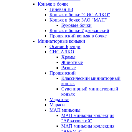
Коньяк в бочке
Гиневан ВЗ
Коньяк в бочке "СИС АЛКО"
Коньяк в бочке ЗАО "МАП"
Буковые бочки
Коньяк в бочке Иджеванский
Прошянский коньяк в бочке
Миниатюрные коньяки
Оганян Бренди
СИС АЛКО
Храмы
Животные
Разные
Прошянский
Классический миниатюрный
коньяк
Сувенирный миниатюрный
коньяк
Мадатовъ
Мараси
МАП миньоны
МАП миньоны коллекция
"Айвазовский"
МАП миньоны коллекция
"АРАМЭ"