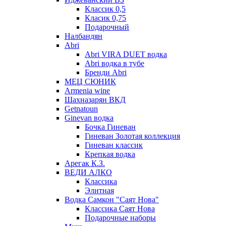
Классик 0,5
Класик 0,75
Подарочный
Налбандян
Abri
Abri VIRA DUET водка
Abri водка в тубе
Бренди Abri
МЕЦ СЮНИК
Armenia wine
Шахназарян ВКД
Getnatoun
Ginevan водка
Бочка Гиневан
Гиневан Золотая коллекция
Гиневан классик
Крепкая водка
Арегак К.З.
ВЕДИ АЛКО
Классика
Элитная
Водка Самкон "Саят Нова"
Классика Саят Нова
Подарочные наборы