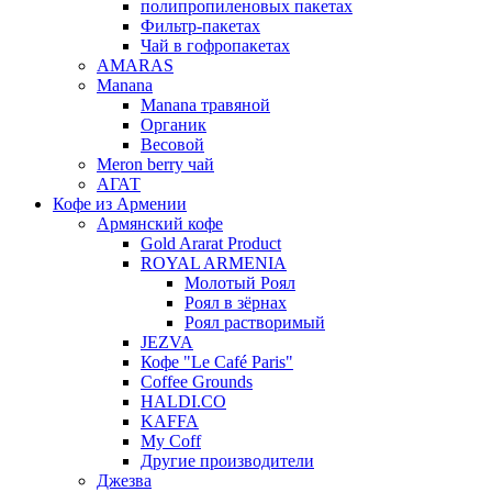
полипропиленовых пакетах
Фильтр-пакетах
Чай в гофропакетах
AMARAS
Manana
Manana травяной
Органик
Весовой
Meron berry чай
АГАТ
Кофе из Армении
Армянский кофе
Gold Ararat Product
ROYAL ARMENIA
Молотый Роял
Роял в зёрнах
Роял растворимый
JEZVA
Кофе "Le Café Paris"
Coffee Grounds
HALDI.CO
KAFFA
My Coff
Другие производители
Джезва