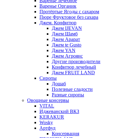
Варенье лечебное
Варенье Органик
Протёртые Ягоды с сахаром
Пюре Фруктовое без сахара
Джем. Конфитюр
Джем IJEVAN
Джем Шамб
Джем Арарат
Джем te Gusto
Джем YAN
Джем Агроянс
Другие производители
Конфитюр лечебный
Джем FRUIT LAND
Сиропы
Дошаб
Полезные сладости
Разные сиропы
Овощные консервы
VITAL
Иджеванский ВКЗ
KERAKUR
Wosky
Артфуд
Консервация