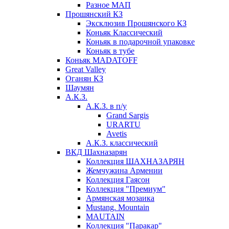
Разное МАП
Прошянский КЗ
Эксклюзив Прошянского КЗ
Коньяк Классический
Коньяк в подарочной упаковке
Коньяк в тубе
Коньяк MADATOFF
Great Valley
Оганян КЗ
Шаумян
А.К.З.
А.К.З. в п/у
Grand Sargis
URARTU
Avetis
А.К.З. классический
ВКД Шахназарян
Коллекция ШАХНАЗАРЯН
Жемчужина Армении
Коллекция Гаясон
Коллекция "Премиум"
Армянская мозаика
Mustang. Mountain
MAUTAIN
Коллекция "Паракар"