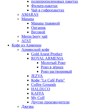
полипропиленовых пакетах
Фильтр-пакетах
Чай в гофропакетах
AMARAS
Manana
Manana травяной
Органик
Весовой
Meron berry чай
АГАТ
Кофе из Армении
Армянский кофе
Gold Ararat Product
ROYAL ARMENIA
Молотый Роял
Роял в зёрнах
Роял растворимый
JEZVA
Кофе "Le Café Paris"
Coffee Grounds
HALDI.CO
KAFFA
My Coff
Другие производители
Джезва