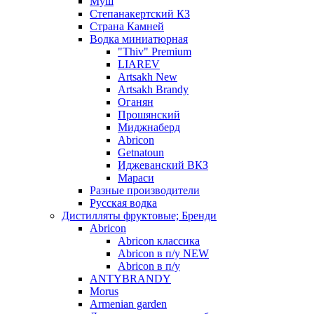
Муш
Степанакертский КЗ
Страна Камней
Водка миниатюрная
"Thiv" Premium
LIAREV
Artsakh New
Artsakh Brandy
Оганян
Прошянский
Миджнаберд
Abricon
Getnatoun
Иджеванский ВКЗ
Мараси
Разные производители
Русская водка
Дистилляты фруктовые; Бренди
Abricon
Abricon классика
Abricon в п/у NEW
Abricon в п/у
ANTYBRANDY
Morus
Armenian garden