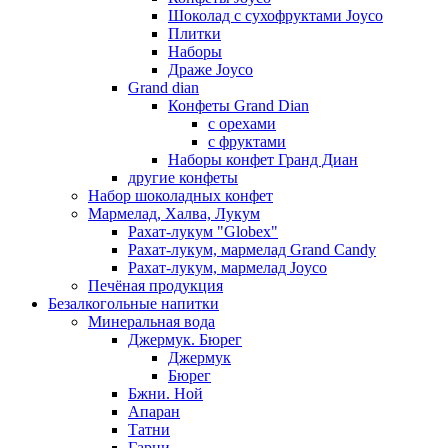
Шоколад с сухофруктами Joyco
Плитки
Наборы
Драже Joyco
Grand dian
Конфеты Grand Dian
с орехами
с фруктами
Наборы конфет Гранд Диан
другие конфеты
Набор шоколадных конфет
Мармелад, Халва, Лукум
Рахат-лукум "Globex"
Рахат-лукум, мармелад Grand Candy
Рахат-лукум, мармелад Joyco
Печёная продукция
Безалкогольные напитки
Минеральная вода
Джермук. Бюрег
Джермук
Бюрег
Бжни. Ной
Апаран
Татни
Гарни