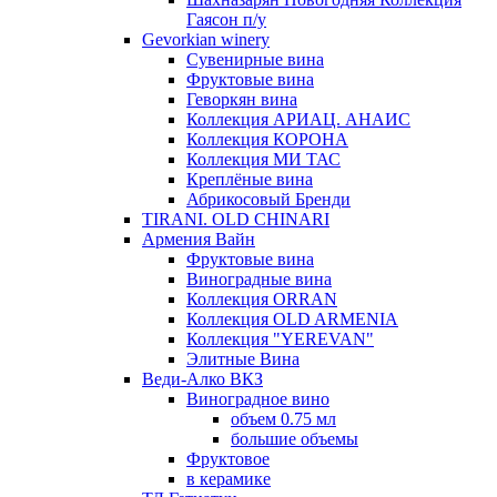
Гаясон п/у
Gevorkian winery
Сувенирные вина
Фруктовые вина
Геворкян вина
Коллекция АРИАЦ. АНАИС
Коллекция КОРОНА
Коллекция МИ ТАС
Креплёные вина
Абрикосовый Бренди
TIRANI. OLD CHINARI
Армения Вайн
Фруктовые вина
Виноградные вина
Коллекция ORRAN
Коллекция OLD ARMENIA
Коллекция "YEREVAN"
Элитные Вина
Веди-Алко ВКЗ
Виноградное вино
объем 0.75 мл
большие объемы
Фруктовое
в керамике