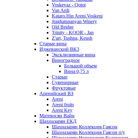
Voskevaz - Qotot
Van Ardi
Kataro.Hin Areni.Voskeni
Jraghatspanyan Winery
Old Bridge
Trinity - KOOR - Jan
Z'art, Tushpa, Keush
Старые вина
Иджеванский ВК3
Эксклюзивные вина
Виноградное
Большой объем
Вина 0,75 л
Старые
Сувенирные
Фруктовые
Аренийский ВЗ
Areni
Areni fruits
Areni Key
Матевосян Вайн
Шахназарян ЕКД
Шахназарян Коллекция Гаясон
Шахназарян Коллекция Гаясон п/у
Шахназарян Новогодняя Коллекция