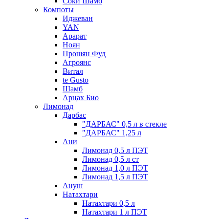
Соки Шамб
Компоты
Иджеван
YAN
Арарат
Ноян
Прошян Фуд
Агроянс
Витал
te Gusto
Шамб
Арцах Био
Лимонад
Дарбас
"ДАРБАС" 0,5 л в стекле
"ДАРБАС" 1,25 л
Ани
Лимонад 0,5 л ПЭТ
Лимонад 0,5 л ст
Лимонад 1,0 л ПЭТ
Лимонад 1,5 л ПЭТ
Ануш
Натахтари
Натахтари 0,5 л
Натахтари 1 л ПЭТ