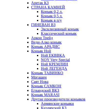
Арегак КЗ
СТРАНА КАМНЕЙ
Коньяк 0,2 л.
Коньяк 0,5 л.
Коньяк в п/у
ГИНЕВАН ВЗ
Эксклюзивный коньяк
Классический коньяк
Аркон Трейд
Веди-Алко коньяк
Коньяк АРАДИС
Коньяк Ной
Ной ЕКВВКА
NOY Very Special
Ной КРЕМЛИН
Ной ЛЕГЕНДА
Коньяк ТАВИНКО
Мргашен
Саят Нова
Коньяк САМКОН
Егвардский ВКЗ
Коньяк MARASI
Другие производители коньяков
Армянские коньяки
Кизлярский КЗ