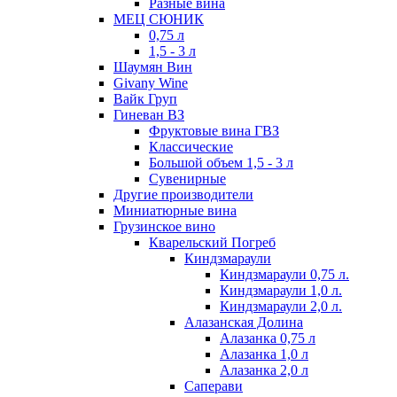
Разные вина
МЕЦ СЮНИК
0,75 л
1,5 - 3 л
Шаумян Вин
Givany Wine
Вайк Груп
Гиневан ВЗ
Фруктовые вина ГВЗ
Классические
Большой объем 1,5 - 3 л
Сувенирные
Другие производители
Миниатюрные вина
Грузинское вино
Кварельский Погреб
Киндзмараули
Киндзмараули 0,75 л.
Киндзмараули 1,0 л.
Киндзмараули 2,0 л.
Алазанская Долина
Алазанка 0,75 л
Алазанка 1,0 л
Алазанка 2,0 л
Саперави