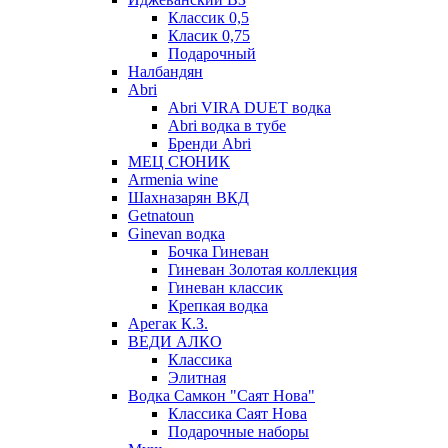
Классик 0,5
Класик 0,75
Подарочный
Налбандян
Abri
Abri VIRA DUET водка
Abri водка в тубе
Бренди Abri
МЕЦ СЮНИК
Armenia wine
Шахназарян ВКД
Getnatoun
Ginevan водка
Бочка Гиневан
Гиневан Золотая коллекция
Гиневан классик
Крепкая водка
Арегак К.З.
ВЕДИ АЛКО
Классика
Элитная
Водка Самкон "Саят Нова"
Классика Саят Нова
Подарочные наборы