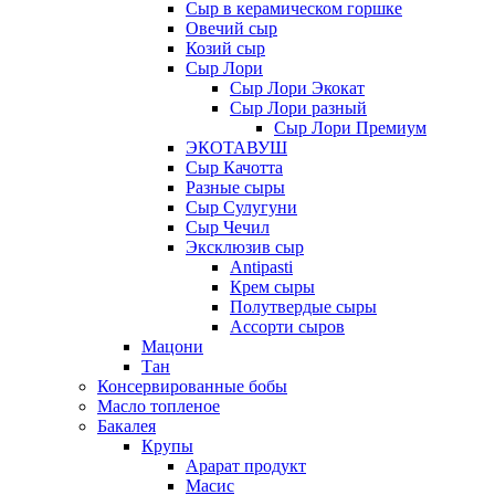
Сыр в керамическом горшке
Овечий сыр
Козий сыр
Сыр Лори
Сыр Лори Экокат
Сыр Лори разный
Сыр Лори Премиум
ЭКОТАВУШ
Сыр Качотта
Разные сыры
Сыр Сулугуни
Сыр Чечил
Эксклюзив сыр
Antipasti
Крем сыры
Полутвердые сыры
Ассорти сыров
Мацони
Тан
Консервированные бобы
Масло топленое
Бакалея
Крупы
Арарат продукт
Масис