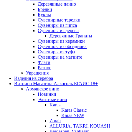
Деревянные панно
Брелки
Куклы
Сувенирные тарелки
Сувениры из гипса
Сувениры из дерева
Деревянные Гранаты
Сувениры из керамики
Сувениры из обсидиана
Сувениры из туфа
Сувениры на магните
Флаги
Разное
Украшения
Изделия из серебра
Витрина Магазина Алкоголь ЕГАИС 18+
Армянское вино
Новинки
Элитные вина
Karas
Karas Classic
Karas NEW
Zorah
ALLURIA. TAKRI. KOUASH
Berdashen. Vankasar