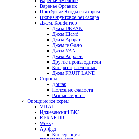
Варенье лечебное
Варенье Органик
Протёртые Ягоды с сахаром
Пюре Фруктовое без сахара
Джем. Конфитюр
Джем IJEVAN
Джем Шамб
Джем Арарат
Джем te Gusto
Джем YAN
Джем Агроянс
Другие производители
Конфитюр лечебный
Джем FRUIT LAND
Сиропы
Дошаб
Полезные сладости
Разные сиропы
Овощные консервы
VITAL
Иджеванский ВКЗ
KERAKUR
Wosky
Артфуд
Консервация