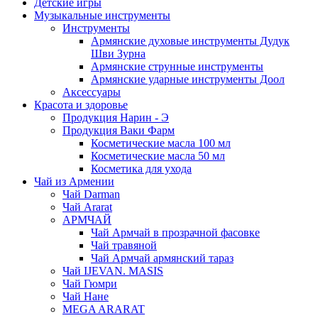
Детские игры
Музыкальные инструменты
Инструменты
Армянские духовые инструменты Дудук
Шви Зурна
Армянские струнные инструменты
Армянские ударные инструменты Доол
Аксессуары
Красота и здоровье
Продукция Нарин - Э
Продукция Ваки Фарм
Косметические масла 100 мл
Косметические масла 50 мл
Косметика для ухода
Чай из Армении
Чай Darman
Чай Ararat
АРМЧАЙ
Чай Армчай в прозрачной фасовке
Чай травяной
Чай Армчай армянский тараз
Чай IJEVAN. MASIS
Чай Гюмри
Чай Нане
MEGA ARARAT