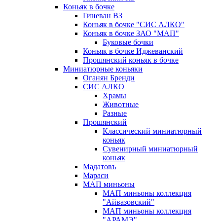
Коньяк в бочке
Гиневан ВЗ
Коньяк в бочке "СИС АЛКО"
Коньяк в бочке ЗАО "МАП"
Буковые бочки
Коньяк в бочке Иджеванский
Прошянский коньяк в бочке
Миниатюрные коньяки
Оганян Бренди
СИС АЛКО
Храмы
Животные
Разные
Прошянский
Классический миниатюрный
коньяк
Сувенирный миниатюрный
коньяк
Мадатовъ
Мараси
МАП миньоны
МАП миньоны коллекция
"Айвазовский"
МАП миньоны коллекция
"АРАМЭ"