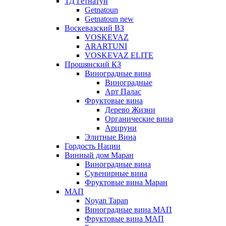
ТД Гетнатун
Getnatoun
Getnatoun new
Воскевазский ВЗ
VOSKEVAZ
ARARTUNI
VOSKEVAZ ELITE
Прошянский КЗ
Виноградные вина
Виноградные
Арт Палас
Фруктовые вина
Дерево Жизни
Органические вина
Арцруни
Элитные Вина
Гордость Нации
Винный дом Маран
Виноградные вина
Сувенирные вина
Фруктовые вина Маран
МАП
Noyan Tapan
Виноградные вина МАП
Фруктовые вина МАП