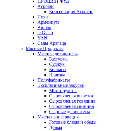
ПРОШЯН ФУД
Агроянс
Консервация Агроянс
Ноян
Армениум
Авшар
te Gusto
YAN
Сады Арагаца
Мясные Продукты
Мясные деликатесы
Бастурма
Суджух
Колбасы
Нарезка
Полуфабрикаты
Эксклюзивные закуски
Мини-рулеты
Сыровяленая вырезка
Сыровяленая говядина
Сыровяленая свинина
Сырные деликатесы
Мясная консервация
Готовые блюда и обеды
Долма