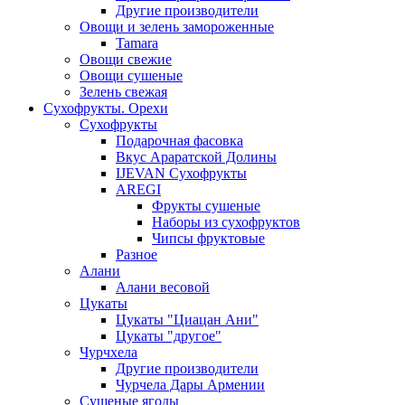
Другие производители
Овощи и зелень замороженные
Tamara
Овощи свежие
Овощи сушеные
Зелень свежая
Сухофрукты. Орехи
Сухофрукты
Подарочная фасовка
Вкус Араратской Долины
IJEVAN Сухофрукты
AREGI
Фрукты сушеные
Наборы из сухофруктов
Чипсы фруктовые
Разное
Алани
Алани весовой
Цукаты
Цукаты "Циацан Ани"
Цукаты "другое"
Чурчхела
Другие производители
Чурчела Дары Армении
Сушеные ягоды