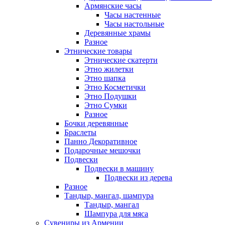
Армянские часы
Часы настенные
Часы настольные
Деревянные храмы
Разное
Этнические товары
Этнические скатерти
Этно жилетки
Этно шапка
Этно Косметички
Этно Подушки
Этно Сумки
Разное
Бочки деревянные
Браслеты
Панно Декоративное
Подарочные мешочки
Подвески
Подвески в машину
Подвески из дерева
Разное
Тандыр, мангал, шампура
Тандыр, мангал
Шампура для мяса
Сувениры из Армении