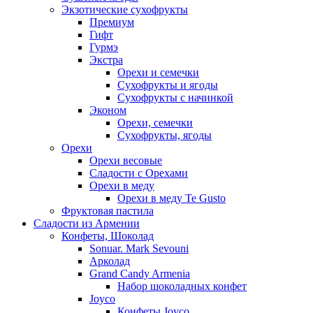
Экзотические сухофрукты
Премиум
Гифт
Гурмэ
Экстра
Орехи и семечки
Сухофрукты и ягоды
Сухофрукты с начинкой
Эконом
Орехи, семечки
Сухофрукты, ягоды
Орехи
Орехи весовые
Сладости с Орехами
Орехи в меду
Орехи в меду Te Gusto
Фруктовая пастила
Сладости из Армении
Конфеты, Шоколад
Sonuar. Mark Sevouni
Арколад
Grand Candy Armenia
Набор шоколадных конфет
Joyco
Конфеты Joyco