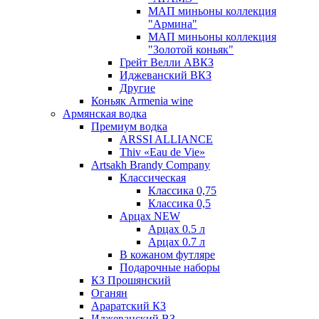
МАП миньоны коллекция
"Армина"
МАП миньоны коллекция
"Золотой коньяк"
Грейт Велли АВКЗ
Иджеванский ВКЗ
Другие
Коньяк Armenia wine
Армянская водка
Премиум водка
ARSSI ALLIANCE
Thiv «Eau de Vie»
Artsakh Brandy Company
Классическая
Классика 0,75
Классика 0,5
Арцах NEW
Арцах 0.5 л
Арцах 0.7 л
В кожаном футляре
Подарочные наборы
КЗ Прошянский
Оганян
Араратский КЗ
Иджеванский ВЗ