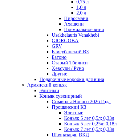
0,75 л
1,0 л
2,0 л
Пиросмани
Ахашени
Премиальное вино
Usakhelauris Venakhebi
GIORGOBA
GRV
Баисубанский ВЗ
Батоно
Старый Тбилиси
Хевсури / Руно
Другие
Подарочные коробки для вина
Армянский коньяк
Элитный
Коньяк сувенирный
Символы Нового 2026 Года
Прошянский КЗ
Элитные
Коньяк 5 лет 0,5л; 0,33л
Коньяк 5 лет 0,25л; 0,18л
Коньяк 7 лет 0,5л; 0,33л
Шахназарян ВКД