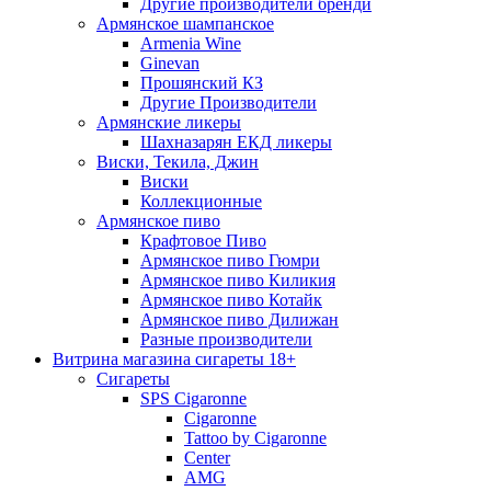
Другие производители бренди
Армянское шампанское
Armenia Wine
Ginevan
Прошянский КЗ
Другие Производители
Армянские ликеры
Шахназарян ЕКД ликеры
Виски, Текила, Джин
Виски
Коллекционные
Армянское пиво
Крафтовое Пиво
Армянское пиво Гюмри
Армянское пиво Киликия
Армянское пиво Котайк
Армянское пиво Дилижан
Разные производители
Витрина магазина сигареты 18+
Cигареты
SPS Cigaronne
Сigaronne
Tattoo by Cigaronne
Center
AMG