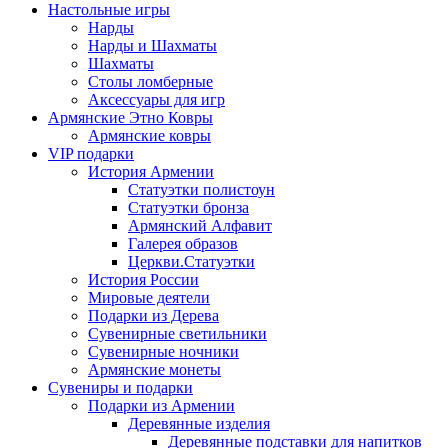
Настольные игры
Нарды
Нарды и Шахматы
Шахматы
Столы ломберные
Аксессуары для игр
Армянские Этно Ковры
Армянские ковры
VIP подарки
История Армении
Статуэтки полистоун
Статуэтки бронза
Армянский Алфавит
Галерея образов
Церкви.Статуэтки
История России
Мировые деятели
Подарки из Дерева
Сувенирные светильники
Сувенирные ночники
Армянские монеты
Сувениры и подарки
Подарки из Армении
Деревянные изделия
Деревянные подставки для напитков