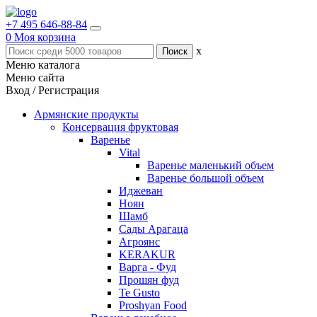
+7 495 646-88-84
0
Моя корзина
x
Меню каталога
Меню сайта
Вход / Регистрация
Армянские продукты
Консервация фруктовая
Варенье
Vital
Варенье маленький объем
Варенье большой объем
Иджеван
Ноян
Шамб
Сады Арагаца
Агроянс
KERAKUR
Варга - Фуд
Прошян фуд
Te Gusto
Proshyan Food