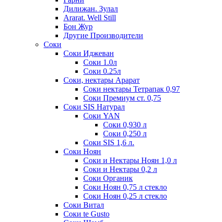
Дилижан. Зулал
Ararat. Well Still
Бон Жур
Другие Производители
Соки
Соки Иджеван
Соки 1.0л
Соки 0.25л
Соки, нектары Арарат
Соки нектары Тетрапак 0,97
Соки Премиум ст. 0,75
Соки SIS Натурал
Соки YAN
Соки 0,930 л
Соки 0,250 л
Соки SIS 1,6 л.
Соки Ноян
Соки и Нектары Ноян 1,0 л
Соки и Нектары 0,2 л
Соки Органик
Соки Ноян 0,75 л стекло
Соки Ноян 0,25 л стекло
Соки Витал
Соки te Gusto