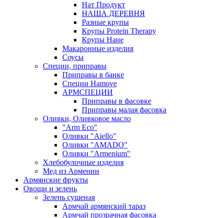
Нат Продукт
НАША ДЕРЕВНЯ
Разные крупы
Крупы Protein Therapy
Крупы Нане
Макаронные изделия
Соусы
Специи, приправы
Приправы в банке
Специи Hamove
АРМСПЕЦИИ
Приправы в фасовке
Приправы малая фасовка
Оливки, Оливковое масло
"Arm Eco"
Оливки "Aiello"
Оливки "AMADO"
Оливки "Armenium"
Хлебобулочные изделия
Мед из Армении
Армянские фрукты
Овощи и зелень
Зелень сушеная
Армчай армянский тараз
Армчай прозрачная фасовка