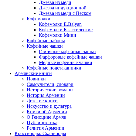
Джезва из меди
Джезва индукционной
Джезва из меди с Песком
Кофемолки
Кофемолки E.Balyan
Кофемолки Классические
Кофемолки Мини
Кофейные наборы
Кофейные чашки
Глиняные кофейные чашки
Фарфоровые кофейные чашки
Медные кофейные чашки
Кофейные подстаканники
Армянские книги
Новинки
Самоучители, словари
Исторические романы
История Армении
Детские книги
Иcкусство и культура
Книги об Армении
О Геноциде Армян
Публицистика
Религия Армении
Кроссворды. Сканворды