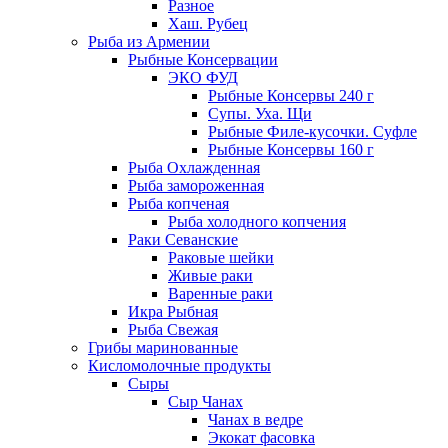
Разное
Хаш. Рубец
Рыба из Армении
Рыбные Консервации
ЭКО ФУД
Рыбные Консервы 240 г
Супы. Уха. Щи
Рыбные Филе-кусочки. Суфле
Рыбные Консервы 160 г
Рыба Охлажденная
Рыба замороженная
Рыба копченая
Рыба холодного копчения
Раки Севанские
Раковые шейки
Живые раки
Варенные раки
Икра Рыбная
Рыба Свежая
Грибы маринованные
Кисломолочные продукты
Сыры
Сыр Чанах
Чанах в ведре
Экокат фасовка