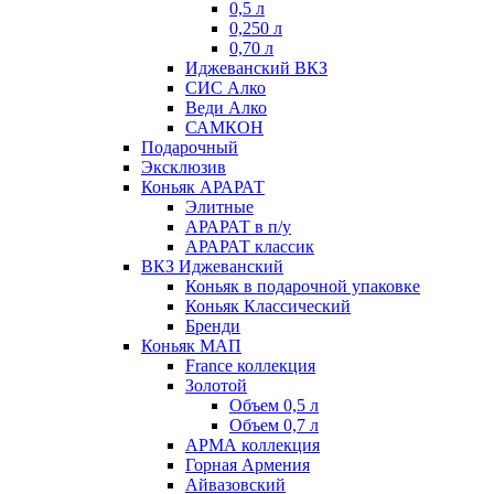
0,5 л
0,250 л
0,70 л
Иджеванский ВКЗ
СИС Алко
Веди Алко
САМКОН
Подарочный
Эксклюзив
Коньяк АРАРАТ
Элитные
АРАРАТ в п/у
АРАРАТ классик
ВКЗ Иджеванский
Коньяк в подарочной упаковке
Коньяк Классический
Бренди
Коньяк МАП
France коллекция
Золотой
Объем 0,5 л
Объем 0,7 л
АРМА коллекция
Горная Армения
Айвазовский