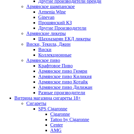
Другие производители бренди
Армянское шампанское
Armenia Wine
Ginevan
Прошянский КЗ
Другие Производители
Армянские ликеры
Шахназарян ЕКД ликеры
Виски, Текила, Джин
Виски
Коллекционные
Армянское пиво
Крафтовое Пиво
Армянское пиво Гюмри
Армянское пиво Киликия
Армянское пиво Котайк
Армянское пиво Дилижан
Разные производители
Витрина магазина сигареты 18+
Cигареты
SPS Cigaronne
Сigaronne
Tattoo by Cigaronne
Center
AMG