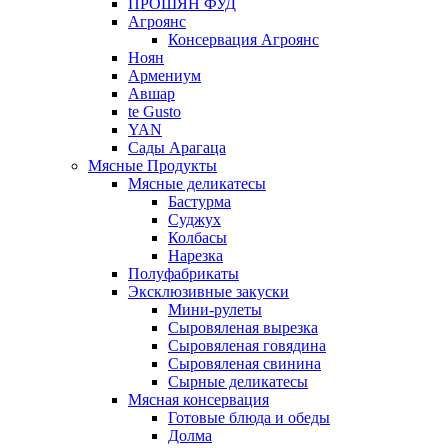
ПРОШЯН ФУД
Агроянс
Консервация Агроянс
Ноян
Армениум
Авшар
te Gusto
YAN
Сады Арагаца
Мясные Продукты
Мясные деликатесы
Бастурма
Суджух
Колбасы
Нарезка
Полуфабрикаты
Эксклюзивные закуски
Мини-рулеты
Сыровяленая вырезка
Сыровяленая говядина
Сыровяленая свинина
Сырные деликатесы
Мясная консервация
Готовые блюда и обеды
Долма