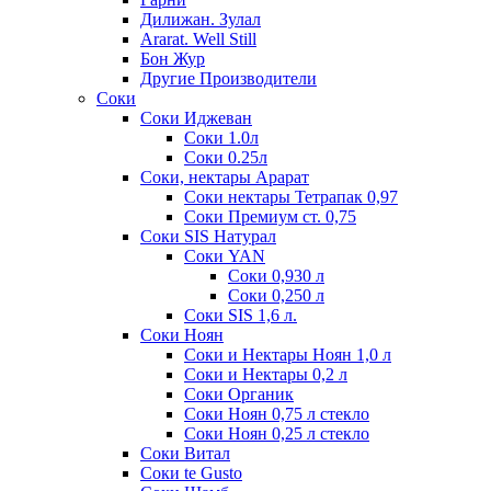
Дилижан. Зулал
Ararat. Well Still
Бон Жур
Другие Производители
Соки
Соки Иджеван
Соки 1.0л
Соки 0.25л
Соки, нектары Арарат
Соки нектары Тетрапак 0,97
Соки Премиум ст. 0,75
Соки SIS Натурал
Соки YAN
Соки 0,930 л
Соки 0,250 л
Соки SIS 1,6 л.
Соки Ноян
Соки и Нектары Ноян 1,0 л
Соки и Нектары 0,2 л
Соки Органик
Соки Ноян 0,75 л стекло
Соки Ноян 0,25 л стекло
Соки Витал
Соки te Gusto