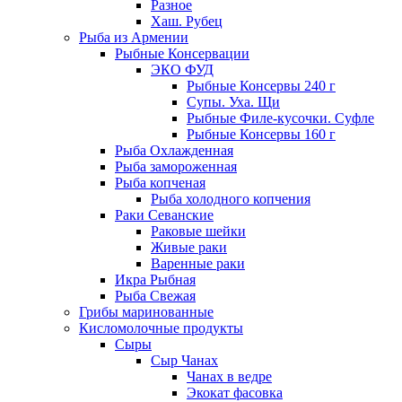
Разное
Хаш. Рубец
Рыба из Армении
Рыбные Консервации
ЭКО ФУД
Рыбные Консервы 240 г
Супы. Уха. Щи
Рыбные Филе-кусочки. Суфле
Рыбные Консервы 160 г
Рыба Охлажденная
Рыба замороженная
Рыба копченая
Рыба холодного копчения
Раки Севанские
Раковые шейки
Живые раки
Варенные раки
Икра Рыбная
Рыба Свежая
Грибы маринованные
Кисломолочные продукты
Сыры
Сыр Чанах
Чанах в ведре
Экокат фасовка