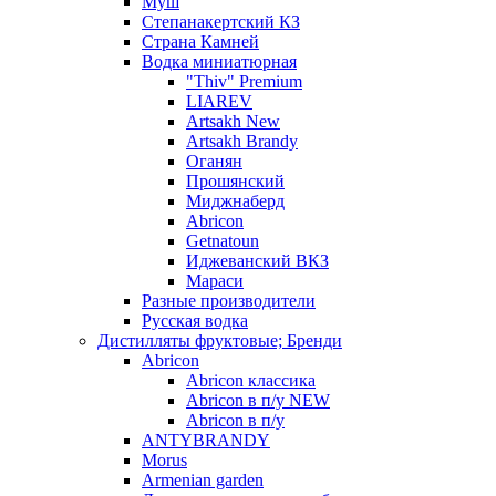
Муш
Степанакертский КЗ
Страна Камней
Водка миниатюрная
"Thiv" Premium
LIAREV
Artsakh New
Artsakh Brandy
Оганян
Прошянский
Миджнаберд
Abricon
Getnatoun
Иджеванский ВКЗ
Мараси
Разные производители
Русская водка
Дистилляты фруктовые; Бренди
Abricon
Abricon классика
Abricon в п/у NEW
Abricon в п/у
ANTYBRANDY
Morus
Armenian garden