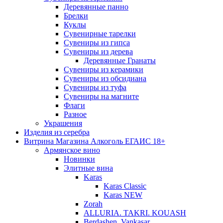
Деревянные панно
Брелки
Куклы
Сувенирные тарелки
Сувениры из гипса
Сувениры из дерева
Деревянные Гранаты
Сувениры из керамики
Сувениры из обсидиана
Сувениры из туфа
Сувениры на магните
Флаги
Разное
Украшения
Изделия из серебра
Витрина Магазина Алкоголь ЕГАИС 18+
Армянское вино
Новинки
Элитные вина
Karas
Karas Classic
Karas NEW
Zorah
ALLURIA. TAKRI. KOUASH
Berdashen. Vankasar