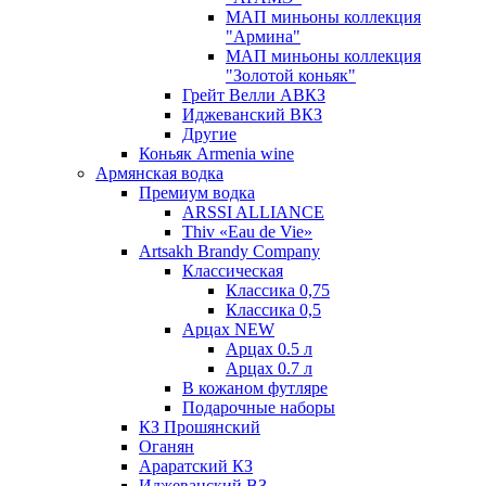
МАП миньоны коллекция
"Армина"
МАП миньоны коллекция
"Золотой коньяк"
Грейт Велли АВКЗ
Иджеванский ВКЗ
Другие
Коньяк Armenia wine
Армянская водка
Премиум водка
ARSSI ALLIANCE
Thiv «Eau de Vie»
Artsakh Brandy Company
Классическая
Классика 0,75
Классика 0,5
Арцах NEW
Арцах 0.5 л
Арцах 0.7 л
В кожаном футляре
Подарочные наборы
КЗ Прошянский
Оганян
Араратский КЗ
Иджеванский ВЗ