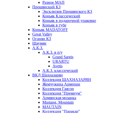
Разное МАП
Прошянский КЗ
Эксклюзив Прошянского КЗ
Коньяк Классический
Коньяк в подарочной упаковке
Коньяк в тубе
Коньяк MADATOFF
Great Valley
Оганян КЗ
Шаумян
А.К.З.
А.К.З. в п/у
Grand Sargis
URARTU
Avetis
А.К.З. классический
ВКД Шахназарян
Коллекция ШАХНАЗАРЯН
Жемчужина Армении
Коллекция Гаясон
Коллекция "Премиум"
Армянская мозаика
Mustang. Mountain
MAUTAIN
Коллекция "Паракар"