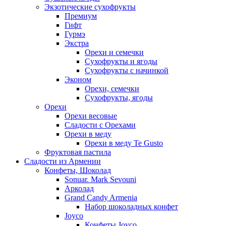
Экзотические сухофрукты
Премиум
Гифт
Гурмэ
Экстра
Орехи и семечки
Сухофрукты и ягоды
Сухофрукты с начинкой
Эконом
Орехи, семечки
Сухофрукты, ягоды
Орехи
Орехи весовые
Сладости с Орехами
Орехи в меду
Орехи в меду Te Gusto
Фруктовая пастила
Сладости из Армении
Конфеты, Шоколад
Sonuar. Mark Sevouni
Арколад
Grand Candy Armenia
Набор шоколадных конфет
Joyco
Конфеты Joyco