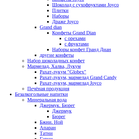
Шоколад с сухофруктами Joyco
Плитки
Наборы
Драже Joyco
Grand dian
Конфеты Grand Dian
с орехами
с фруктами
Наборы конфет Гранд Диан
другие конфеты
Набор шоколадных конфет
Мармелад, Халва, Лукум
Рахат-лукум "Globex"
Рахат-лукум, мармелад Grand Candy
Рахат-лукум, мармелад Joyco
Печёная продукция
Безалкогольные напитки
Минеральная вода
Джермук. Бюрег
Джермук
Бюрег
Бжни. Ной
Апаран
Татни
Гарни