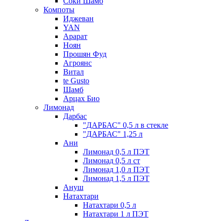
Соки Шамб
Компоты
Иджеван
YAN
Арарат
Ноян
Прошян Фуд
Агроянс
Витал
te Gusto
Шамб
Арцах Био
Лимонад
Дарбас
"ДАРБАС" 0,5 л в стекле
"ДАРБАС" 1,25 л
Ани
Лимонад 0,5 л ПЭТ
Лимонад 0,5 л ст
Лимонад 1,0 л ПЭТ
Лимонад 1,5 л ПЭТ
Ануш
Натахтари
Натахтари 0,5 л
Натахтари 1 л ПЭТ