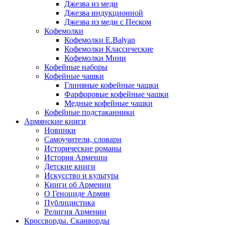
Джезва из меди
Джезва индукционной
Джезва из меди с Песком
Кофемолки
Кофемолки E.Balyan
Кофемолки Классические
Кофемолки Мини
Кофейные наборы
Кофейные чашки
Глиняные кофейные чашки
Фарфоровые кофейные чашки
Медные кофейные чашки
Кофейные подстаканники
Армянские книги
Новинки
Самоучители, словари
Исторические романы
История Армении
Детские книги
Иcкусство и культура
Книги об Армении
О Геноциде Армян
Публицистика
Религия Армении
Кроссворды. Сканворды