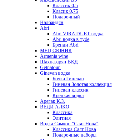
Классик 0,5
Класик 0,75
Подарочный
Налбандян
Abri
Abri VIRA DUET водка
Abri водка в тубе
Бренди Abri
МЕЦ СЮНИК
Armenia wine
Шахназарян ВКД
Getnatoun
Ginevan водка
Бочка Гиневан
Гиневан Золотая коллекция
Гиневан классик
Крепкая водка
Арегак К.З.
ВЕДИ АЛКО
Классика
Элитная
Водка Самкон "Саят Нова"
Классика Саят Нова
Подарочные наборы