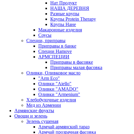
Нат Продукт
НАША ДЕРЕВНЯ
Разные крупы
Крупы Protein Therapy
Крупы Нане
Макаронные изделия
Соусы
Специи, приправы
Приправы в банке
Специи Hamove
АРМСПЕЦИИ
Приправы в фасовке
Приправы малая фасовка
Оливки, Оливковое масло
"Arm Eco"
Оливки "Aiello"
Оливки "AMADO"
Оливки "Armenium"
Хлебобулочные изделия
Мед из Армении
Армянские фрукты
Овощи и зелень
Зелень сушеная
Армчай армянский тараз
Армчай прозрачная фасовка