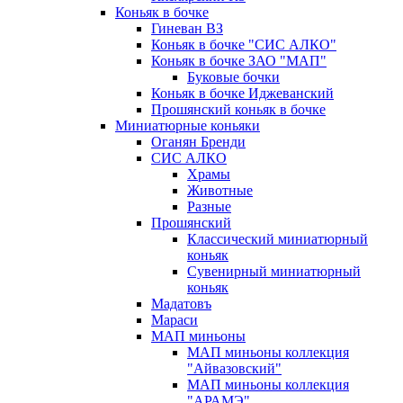
Коньяк в бочке
Гиневан ВЗ
Коньяк в бочке "СИС АЛКО"
Коньяк в бочке ЗАО "МАП"
Буковые бочки
Коньяк в бочке Иджеванский
Прошянский коньяк в бочке
Миниатюрные коньяки
Оганян Бренди
СИС АЛКО
Храмы
Животные
Разные
Прошянский
Классический миниатюрный
коньяк
Сувенирный миниатюрный
коньяк
Мадатовъ
Мараси
МАП миньоны
МАП миньоны коллекция
"Айвазовский"
МАП миньоны коллекция
"АРАМЭ"