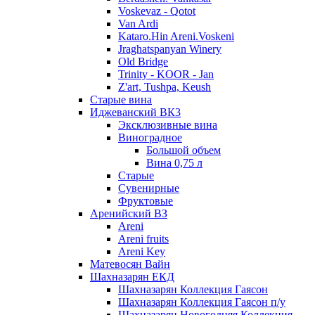
Voskevaz - Qotot
Van Ardi
Kataro.Hin Areni.Voskeni
Jraghatspanyan Winery
Old Bridge
Trinity - KOOR - Jan
Z'art, Tushpa, Keush
Старые вина
Иджеванский ВК3
Эксклюзивные вина
Виноградное
Большой объем
Вина 0,75 л
Старые
Сувенирные
Фруктовые
Аренийский ВЗ
Areni
Areni fruits
Areni Key
Матевосян Вайн
Шахназарян ЕКД
Шахназарян Коллекция Гаясон
Шахназарян Коллекция Гаясон п/у
Шахназарян Новогодняя Коллекция