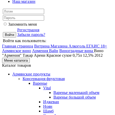
Наш магазин
Запомнить меня
Регистрация
Забыли пароль?
Войти как пользователь:
Главная страница
Витрина Магазина Алкоголь ЕГАИС 18+
Армянское вино
Армения Вайн
Виноградные вина
Вино
"Армения" Такар Арени Красное сухое 0,75л 12,5% 2012
Меню каталога
Каталог товаров
Армянские продукты
Консервация фруктовая
Варенье
Vital
Варенье маленький объем
Варенье большой объем
Иджеван
Ноян
Шамб