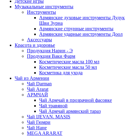
Детские игры
Музыкальные инструменты
Инструменты
Армянские духовые инструменты Дудук
Шви Зурна
Армянские струнные инструменты
Армянские ударные инструменты Доол
Аксессуары
Красота и здоровье
Продукция Нарин - Э
Продукция Ваки Фарм
Косметические масла 100 мл
Косметические масла 50 мл
Косметика для ухода
Чай из Армении
Чай Darman
Чай Ararat
АРМЧАЙ
Чай Армчай в прозрачной фасовке
Чай травяной
Чай Армчай армянский тараз
Чай IJEVAN. MASIS
Чай Гюмри
Чай Нане
MEGA ARARAT