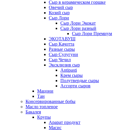
Сыр в керамическом горшке
Овечий сыр
Козий сыр
Сыр Лори
Сыр Лори Экокат
Сыр Лори разный
Сыр Лори Премиум
ЭКОТАВУШ
Сыр Качотта
Разные сыры
Сыр Сулугуни
Сыр Чечил
Эксклюзив сыр
Antipasti
Крем сыры
Полутвердые сыры
Ассорти сыров
Мацони
Тан
Консервированные бобы
Масло топленое
Бакалея
Крупы
Арарат продукт
Масис