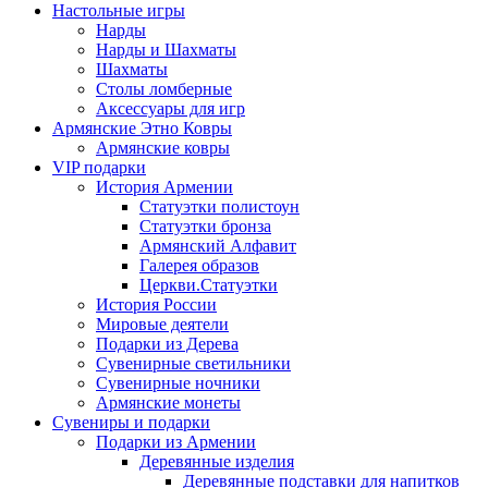
Настольные игры
Нарды
Нарды и Шахматы
Шахматы
Столы ломберные
Аксессуары для игр
Армянские Этно Ковры
Армянские ковры
VIP подарки
История Армении
Статуэтки полистоун
Статуэтки бронза
Армянский Алфавит
Галерея образов
Церкви.Статуэтки
История России
Мировые деятели
Подарки из Дерева
Сувенирные светильники
Сувенирные ночники
Армянские монеты
Сувениры и подарки
Подарки из Армении
Деревянные изделия
Деревянные подставки для напитков