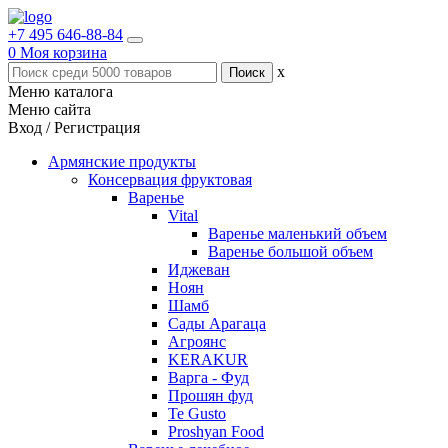
+7 495 646-88-84
0
Моя корзина
x
Меню каталога
Меню сайта
Вход / Регистрация
Армянские продукты
Консервация фруктовая
Варенье
Vital
Варенье маленький объем
Варенье большой объем
Иджеван
Ноян
Шамб
Сады Арагаца
Агроянс
KERAKUR
Варга - Фуд
Прошян фуд
Te Gusto
Proshyan Food