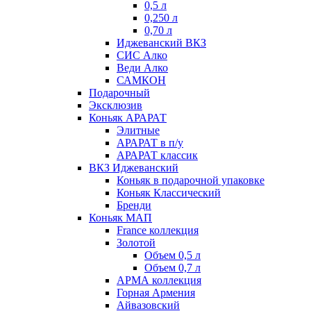
0,5 л
0,250 л
0,70 л
Иджеванский ВКЗ
СИС Алко
Веди Алко
САМКОН
Подарочный
Эксклюзив
Коньяк АРАРАТ
Элитные
АРАРАТ в п/у
АРАРАТ классик
ВКЗ Иджеванский
Коньяк в подарочной упаковке
Коньяк Классический
Бренди
Коньяк МАП
France коллекция
Золотой
Объем 0,5 л
Объем 0,7 л
АРМА коллекция
Горная Армения
Айвазовский