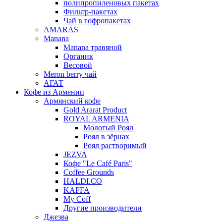
полипропиленовых пакетах
Фильтр-пакетах
Чай в гофропакетах
AMARAS
Manana
Manana травяной
Органик
Весовой
Meron berry чай
АГАТ
Кофе из Армении
Армянский кофе
Gold Ararat Product
ROYAL ARMENIA
Молотый Роял
Роял в зёрнах
Роял растворимый
JEZVA
Кофе "Le Café Paris"
Coffee Grounds
HALDI.CO
KAFFA
My Coff
Другие производители
Джезва