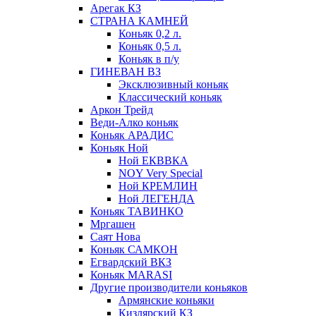
Арегак КЗ
СТРАНА КАМНЕЙ
Коньяк 0,2 л.
Коньяк 0,5 л.
Коньяк в п/у
ГИНЕВАН ВЗ
Эксклюзивный коньяк
Классический коньяк
Аркон Трейд
Веди-Алко коньяк
Коньяк АРАДИС
Коньяк Ной
Ной ЕКВВКА
NOY Very Special
Ной КРЕМЛИН
Ной ЛЕГЕНДА
Коньяк ТАВИНКО
Мргашен
Саят Нова
Коньяк САМКОН
Егвардский ВКЗ
Коньяк MARASI
Другие производители коньяков
Армянские коньяки
Кизлярский КЗ