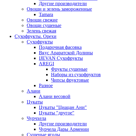
Другие производители
Овощи и зелень замороженные
Tamara
Овощи свежие
Овощи сушеные
Зелень свежая
Сухофрукты. Орехи
Сухофрукты
Подарочная фасовка
Вкус Араратской Долины
IJEVAN Сухофрукты
AREGI
Фрукты сушеные
Наборы из сухофруктов
Чипсы фруктовые
Разное
Алани
Алани весовой
Цукаты
Цукаты "Циацан Ани"
Цукаты "другое"
Чурчхела
Другие производители
Чурчела Дары Армении
Сушеные ягоды