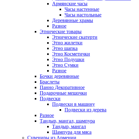
Армянские часы
Часы настенные
Часы настольные
Деревянные храмы
Разное
Этнические товары
Этнические скатерти
Этно жилетки
Этно шапка
Этно Косметички
Этно Подушки
Этно Сумки
Разное
Бочки деревянные
Браслеты
Панно Декоративное
Подарочные мешочки
Подвески
Подвески в машину
Подвески из дерева
Разное
Тандыр, мангал, шампура
Тандыр, мангал
Шампура для мяса
Сувениры из Армении