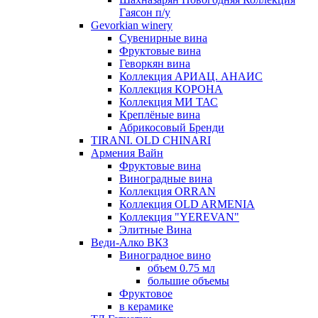
Гаясон п/у
Gevorkian winery
Сувенирные вина
Фруктовые вина
Геворкян вина
Коллекция АРИАЦ. АНАИС
Коллекция КОРОНА
Коллекция МИ ТАС
Креплёные вина
Абрикосовый Бренди
TIRANI. OLD CHINARI
Армения Вайн
Фруктовые вина
Виноградные вина
Коллекция ORRAN
Коллекция OLD ARMENIA
Коллекция "YEREVAN"
Элитные Вина
Веди-Алко ВКЗ
Виноградное вино
объем 0.75 мл
большие объемы
Фруктовое
в керамике