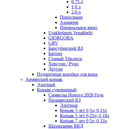
0,75 л
1,0 л
2,0 л
Пиросмани
Ахашени
Премиальное вино
Usakhelauris Venakhebi
GIORGOBA
GRV
Баисубанский ВЗ
Батоно
Старый Тбилиси
Хевсури / Руно
Другие
Подарочные коробки для вина
Армянский коньяк
Элитный
Коньяк сувенирный
Символы Нового 2026 Года
Прошянский КЗ
Элитные
Коньяк 5 лет 0,5л; 0,33л
Коньяк 5 лет 0,25л; 0,18л
Коньяк 7 лет 0,5л; 0,33л
Шахназарян ВКД