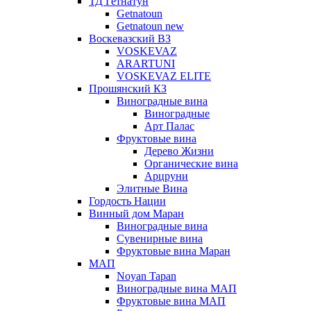
ТД Гетнатун
Getnatoun
Getnatoun new
Воскевазский ВЗ
VOSKEVAZ
ARARTUNI
VOSKEVAZ ELITE
Прошянский КЗ
Виноградные вина
Виноградные
Арт Палас
Фруктовые вина
Дерево Жизни
Органические вина
Арцруни
Элитные Вина
Гордость Нации
Винный дом Маран
Виноградные вина
Сувенирные вина
Фруктовые вина Маран
МАП
Noyan Tapan
Виноградные вина МАП
Фруктовые вина МАП