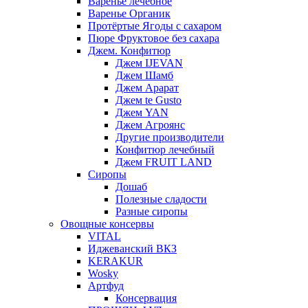
Варенье лечебное
Варенье Органик
Протёртые Ягоды с сахаром
Пюре Фруктовое без сахара
Джем. Конфитюр
Джем IJEVAN
Джем Шамб
Джем Арарат
Джем te Gusto
Джем YAN
Джем Агроянс
Другие производители
Конфитюр лечебный
Джем FRUIT LAND
Сиропы
Дошаб
Полезные сладости
Разные сиропы
Овощные консервы
VITAL
Иджеванский ВКЗ
KERAKUR
Wosky
Артфуд
Консервация