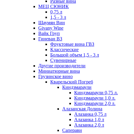
Разные вина
МЕЦ СЮНИК
0,75 л
1,5 - 3 л
Шаумян Вин
Givany Wine
Вайк Груп
Гиневан ВЗ
Фруктовые вина ГВЗ
Классические
Большой объем 1,5 - 3 л
Сувенирные
Другие производители
Миниатюрные вина
Грузинское вино
Кварельский Погреб
Киндзмараули
Киндзмараули 0,75 л.
Киндзмараули 1,0 л.
Киндзмараули 2,0 л.
Алазанская Долина
Алазанка 0,75 л
Алазанка 1,0 л
Алазанка 2,0 л
Саперави