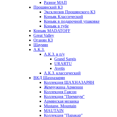
Разное МАП
Прошянский КЗ
Эксклюзив Прошянского КЗ
Коньяк Классический
Коньяк в подарочной упаковке
Коньяк в тубе
Коньяк MADATOFF
Great Valley
Оганян КЗ
Шаумян
А.К.З.
А.К.З. в п/у
Grand Sargis
URARTU
Avetis
А.К.З. классический
ВКД Шахназарян
Коллекция ШАХНАЗАРЯН
Жемчужина Армении
Коллекция Гаясон
Коллекция "Премиум"
Армянская мозаика
Mustang. Mountain
MAUTAIN
Коллекция "Паракар"