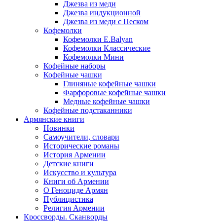
Джезва из меди
Джезва индукционной
Джезва из меди с Песком
Кофемолки
Кофемолки E.Balyan
Кофемолки Классические
Кофемолки Мини
Кофейные наборы
Кофейные чашки
Глиняные кофейные чашки
Фарфоровые кофейные чашки
Медные кофейные чашки
Кофейные подстаканники
Армянские книги
Новинки
Самоучители, словари
Исторические романы
История Армении
Детские книги
Иcкусство и культура
Книги об Армении
О Геноциде Армян
Публицистика
Религия Армении
Кроссворды. Сканворды