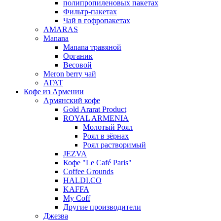
полипропиленовых пакетах
Фильтр-пакетах
Чай в гофропакетах
AMARAS
Manana
Manana травяной
Органик
Весовой
Meron berry чай
АГАТ
Кофе из Армении
Армянский кофе
Gold Ararat Product
ROYAL ARMENIA
Молотый Роял
Роял в зёрнах
Роял растворимый
JEZVA
Кофе "Le Café Paris"
Coffee Grounds
HALDI.CO
KAFFA
My Coff
Другие производители
Джезва