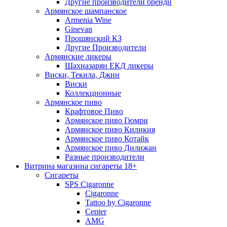
Другие производители бренди
Армянское шампанское
Armenia Wine
Ginevan
Прошянский КЗ
Другие Производители
Армянские ликеры
Шахназарян ЕКД ликеры
Виски, Текила, Джин
Виски
Коллекционные
Армянское пиво
Крафтовое Пиво
Армянское пиво Гюмри
Армянское пиво Киликия
Армянское пиво Котайк
Армянское пиво Дилижан
Разные производители
Витрина магазина сигареты 18+
Cигареты
SPS Cigaronne
Сigaronne
Tattoo by Cigaronne
Center
AMG