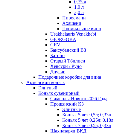
0,75 л
1,0 л
2,0 л
Пиросмани
Ахашени
Премиальное вино
Usakhelauris Venakhebi
GIORGOBA
GRV
Баисубанский ВЗ
Батоно
Старый Тбилиси
Хевсури / Руно
Другие
Подарочные коробки для вина
Армянский коньяк
Элитный
Коньяк сувенирный
Символы Нового 2026 Года
Прошянский КЗ
Элитные
Коньяк 5 лет 0,5л; 0,33л
Коньяк 5 лет 0,25л; 0,18л
Коньяк 7 лет 0,5л; 0,33л
Шахназарян ВКД