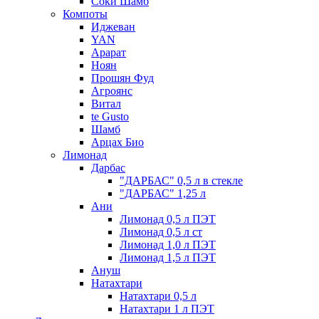
Соки Шамб
Компоты
Иджеван
YAN
Арарат
Ноян
Прошян Фуд
Агроянс
Витал
te Gusto
Шамб
Арцах Био
Лимонад
Дарбас
"ДАРБАС" 0,5 л в стекле
"ДАРБАС" 1,25 л
Ани
Лимонад 0,5 л ПЭТ
Лимонад 0,5 л ст
Лимонад 1,0 л ПЭТ
Лимонад 1,5 л ПЭТ
Ануш
Натахтари
Натахтари 0,5 л
Натахтари 1 л ПЭТ