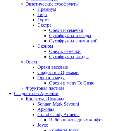
Экзотические сухофрукты
Премиум
Гифт
Гурмэ
Экстра
Орехи и семечки
Сухофрукты и ягоды
Сухофрукты с начинкой
Эконом
Орехи, семечки
Сухофрукты, ягоды
Орехи
Орехи весовые
Сладости с Орехами
Орехи в меду
Орехи в меду Te Gusto
Фруктовая пастила
Сладости из Армении
Конфеты, Шоколад
Sonuar. Mark Sevouni
Арколад
Grand Candy Armenia
Набор шоколадных конфет
Joyco
Конфеты Joyco