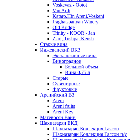
Voskevaz - Qotot
Van Ardi
Kataro.Hin Areni.Voskeni
Jraghatspanyan Winery
Old Bridge
Trinity - KOOR - Jan
Z'art, Tushpa, Keush
Старые вина
Иджеванский ВК3
Эксклюзивные вина
Виноградное
Большой объем
Вина 0,75 л
Старые
Сувенирные
Фруктовые
Аренийский ВЗ
Areni
Areni fruits
Areni Key
Матевосян Вайн
Шахназарян ЕКД
Шахназарян Коллекция Гаясон
Шахназарян Коллекция Гаясон п/у
Шахназарян Новогодняя Коллекция