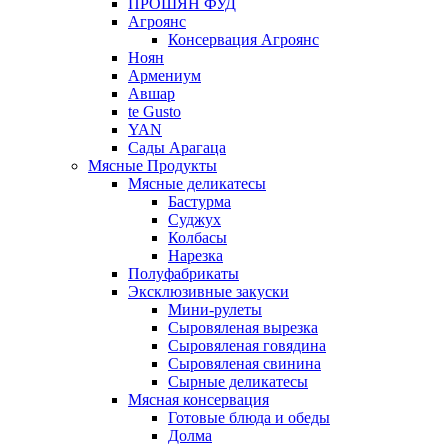
ПРОШЯН ФУД
Агроянс
Консервация Агроянс
Ноян
Армениум
Авшар
te Gusto
YAN
Сады Арагаца
Мясные Продукты
Мясные деликатесы
Бастурма
Суджух
Колбасы
Нарезка
Полуфабрикаты
Эксклюзивные закуски
Мини-рулеты
Сыровяленая вырезка
Сыровяленая говядина
Сыровяленая свинина
Сырные деликатесы
Мясная консервация
Готовые блюда и обеды
Долма