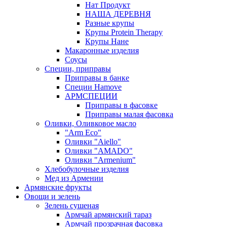
Нат Продукт
НАША ДЕРЕВНЯ
Разные крупы
Крупы Protein Therapy
Крупы Нане
Макаронные изделия
Соусы
Специи, приправы
Приправы в банке
Специи Hamove
АРМСПЕЦИИ
Приправы в фасовке
Приправы малая фасовка
Оливки, Оливковое масло
"Arm Eco"
Оливки "Aiello"
Оливки "AMADO"
Оливки "Armenium"
Хлебобулочные изделия
Мед из Армении
Армянские фрукты
Овощи и зелень
Зелень сушеная
Армчай армянский тараз
Армчай прозрачная фасовка