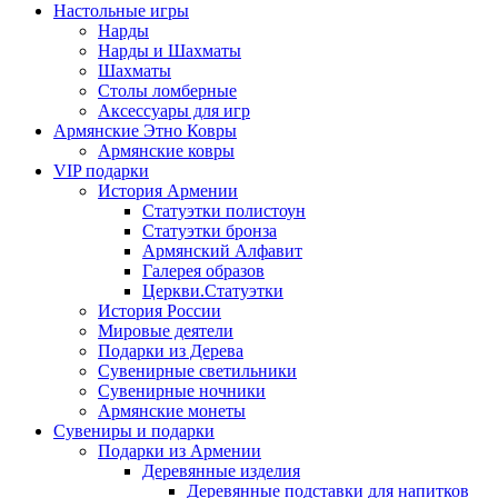
Настольные игры
Нарды
Нарды и Шахматы
Шахматы
Столы ломберные
Аксессуары для игр
Армянские Этно Ковры
Армянские ковры
VIP подарки
История Армении
Статуэтки полистоун
Статуэтки бронза
Армянский Алфавит
Галерея образов
Церкви.Статуэтки
История России
Мировые деятели
Подарки из Дерева
Сувенирные светильники
Сувенирные ночники
Армянские монеты
Сувениры и подарки
Подарки из Армении
Деревянные изделия
Деревянные подставки для напитков