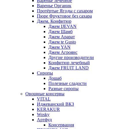
Варенье лечебное
Варенье Органик
Протёртые Ягоды с сахаром
Пюре Фруктовое без сахара
Джем. Конфитюр
Джем IJEVAN
Джем Шамб
Джем Арарат
Джем te Gusto
Джем YAN
Джем Агроянс
Другие производители
Конфитюр лечебный
Джем FRUIT LAND
Сиропы
Дошаб
Полезные сладости
Разные сиропы
Овощные консервы
VITAL
Иджеванский ВКЗ
KERAKUR
Wosky
Артфуд
Консервация