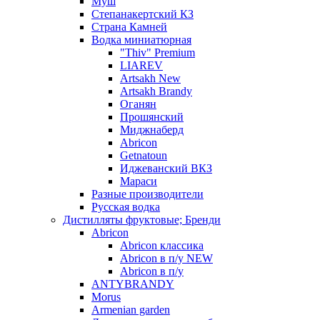
Муш
Степанакертский КЗ
Страна Камней
Водка миниатюрная
"Thiv" Premium
LIAREV
Artsakh New
Artsakh Brandy
Оганян
Прошянский
Миджнаберд
Abricon
Getnatoun
Иджеванский ВКЗ
Мараси
Разные производители
Русская водка
Дистилляты фруктовые; Бренди
Abricon
Abricon классика
Abricon в п/у NEW
Abricon в п/у
ANTYBRANDY
Morus
Armenian garden