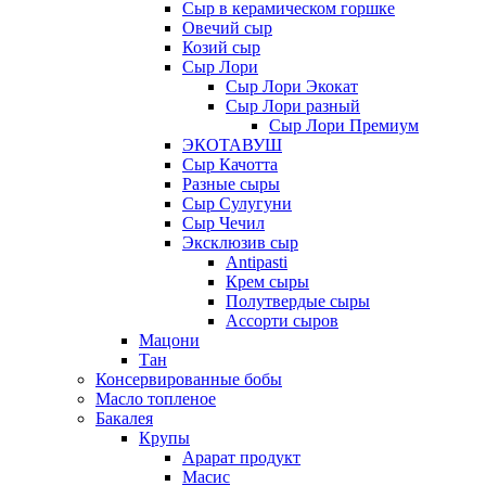
Сыр в керамическом горшке
Овечий сыр
Козий сыр
Сыр Лори
Сыр Лори Экокат
Сыр Лори разный
Сыр Лори Премиум
ЭКОТАВУШ
Сыр Качотта
Разные сыры
Сыр Сулугуни
Сыр Чечил
Эксклюзив сыр
Antipasti
Крем сыры
Полутвердые сыры
Ассорти сыров
Мацони
Тан
Консервированные бобы
Масло топленое
Бакалея
Крупы
Арарат продукт
Масис