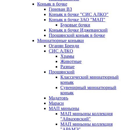
Коньяк в бочке
Гиневан ВЗ
Коньяк в бочке "СИС АЛКО"
Коньяк в бочке ЗАО "МАП"
Буковые бочки
Коньяк в бочке Иджеванский
Прошянский коньяк в бочке
Миниатюрные коньяки
Оганян Бренди
СИС АЛКО
Храмы
Животные
Разные
Прошянский
Классический миниатюрный
коньяк
Сувенирный миниатюрный
коньяк
Мадатовъ
Мараси
МАП миньоны
МАП миньоны коллекция
"Айвазовский"
МАП миньоны коллекция
"АРАМЭ"