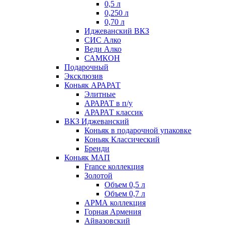
0,5 л
0,250 л
0,70 л
Иджеванский ВКЗ
СИС Алко
Веди Алко
САМКОН
Подарочный
Эксклюзив
Коньяк АРАРАТ
Элитные
АРАРАТ в п/у
АРАРАТ классик
ВКЗ Иджеванский
Коньяк в подарочной упаковке
Коньяк Классический
Бренди
Коньяк МАП
France коллекция
Золотой
Объем 0,5 л
Объем 0,7 л
АРМА коллекция
Горная Армения
Айвазовский