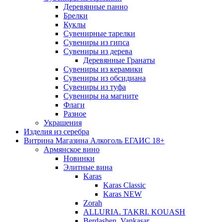
Деревянные панно
Брелки
Куклы
Сувенирные тарелки
Сувениры из гипса
Сувениры из дерева
Деревянные Гранаты
Сувениры из керамики
Сувениры из обсидиана
Сувениры из туфа
Сувениры на магните
Флаги
Разное
Украшения
Изделия из серебра
Витрина Магазина Алкоголь ЕГАИС 18+
Армянское вино
Новинки
Элитные вина
Karas
Karas Classic
Karas NEW
Zorah
ALLURIA. TAKRI. KOUASH
Berdashen. Vankasar