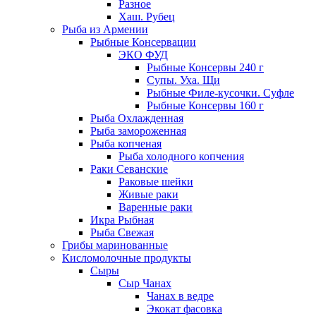
Разное
Хаш. Рубец
Рыба из Армении
Рыбные Консервации
ЭКО ФУД
Рыбные Консервы 240 г
Супы. Уха. Щи
Рыбные Филе-кусочки. Суфле
Рыбные Консервы 160 г
Рыба Охлажденная
Рыба замороженная
Рыба копченая
Рыба холодного копчения
Раки Севанские
Раковые шейки
Живые раки
Варенные раки
Икра Рыбная
Рыба Свежая
Грибы маринованные
Кисломолочные продукты
Сыры
Сыр Чанах
Чанах в ведре
Экокат фасовка