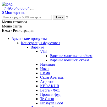
+7 495 646-88-84
0
Моя корзина
x
Меню каталога
Меню сайта
Вход / Регистрация
Армянские продукты
Консервация фруктовая
Варенье
Vital
Варенье маленький объем
Варенье большой объем
Иджеван
Ноян
Шамб
Сады Арагаца
Агроянс
KERAKUR
Варга - Фуд
Прошян фуд
Te Gusto
Proshyan Food