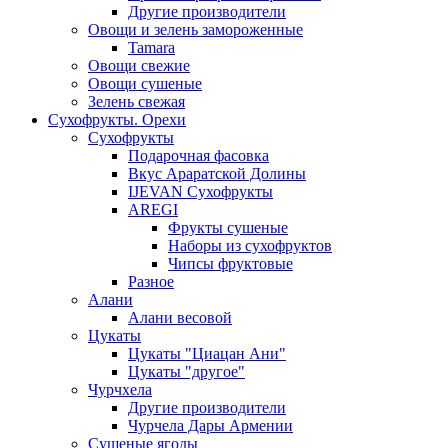
Другие производители
Овощи и зелень замороженные
Tamara
Овощи свежие
Овощи сушеные
Зелень свежая
Сухофрукты. Орехи
Сухофрукты
Подарочная фасовка
Вкус Араратской Долины
IJEVAN Сухофрукты
AREGI
Фрукты сушеные
Наборы из сухофруктов
Чипсы фруктовые
Разное
Алани
Алани весовой
Цукаты
Цукаты "Циацан Ани"
Цукаты "другое"
Чурчхела
Другие производители
Чурчела Дары Армении
Сушеные ягоды