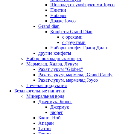
Шоколад с сухофруктами Joyco
Плитки
Наборы
Драже Joyco
Grand dian
Конфеты Grand Dian
с орехами
с фруктами
Наборы конфет Гранд Диан
другие конфеты
Набор шоколадных конфет
Мармелад, Халва, Лукум
Рахат-лукум "Globex"
Рахат-лукум, мармелад Grand Candy
Рахат-лукум, мармелад Joyco
Печёная продукция
Безалкогольные напитки
Минеральная вода
Джермук. Бюрег
Джермук
Бюрег
Бжни. Ной
Апаран
Татни
Гарни