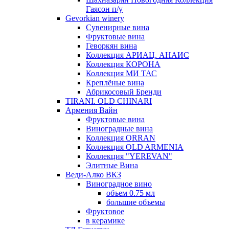
Гаясон п/у
Gevorkian winery
Сувенирные вина
Фруктовые вина
Геворкян вина
Коллекция АРИАЦ. АНАИС
Коллекция КОРОНА
Коллекция МИ ТАС
Креплёные вина
Абрикосовый Бренди
TIRANI. OLD CHINARI
Армения Вайн
Фруктовые вина
Виноградные вина
Коллекция ORRAN
Коллекция OLD ARMENIA
Коллекция "YEREVAN"
Элитные Вина
Веди-Алко ВКЗ
Виноградное вино
объем 0.75 мл
большие объемы
Фруктовое
в керамике