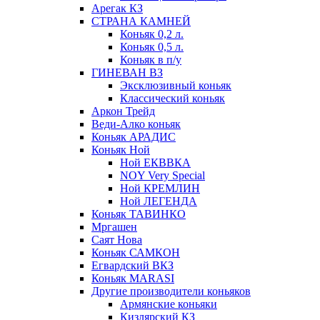
Арегак КЗ
СТРАНА КАМНЕЙ
Коньяк 0,2 л.
Коньяк 0,5 л.
Коньяк в п/у
ГИНЕВАН ВЗ
Эксклюзивный коньяк
Классический коньяк
Аркон Трейд
Веди-Алко коньяк
Коньяк АРАДИС
Коньяк Ной
Ной ЕКВВКА
NOY Very Special
Ной КРЕМЛИН
Ной ЛЕГЕНДА
Коньяк ТАВИНКО
Мргашен
Саят Нова
Коньяк САМКОН
Егвардский ВКЗ
Коньяк MARASI
Другие производители коньяков
Армянские коньяки
Кизлярский КЗ