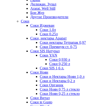
Дилижан. Зулал
Ararat. Well Still
Бон Жур
Другие Производители
Соки
Соки Иджеван
Соки 1.0л
Соки 0.25л
Соки, нектары Арарат
Соки нектары Тетрапак 0,97
Соки Премиум ст. 0,75
Соки SIS Натурал
Соки YAN
Соки 0,930 л
Соки 0,250 л
Соки SIS 1,6 л.
Соки Ноян
Соки и Нектары Ноян 1,0 л
Соки и Нектары 0,2 л
Соки Органик
Соки Ноян 0,75 л стекло
Соки Ноян 0,25 л стекло
Соки Витал
Соки te Gusto