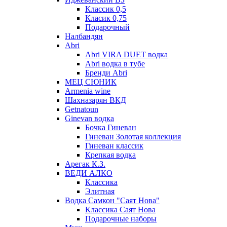
Классик 0,5
Класик 0,75
Подарочный
Налбандян
Abri
Abri VIRA DUET водка
Abri водка в тубе
Бренди Abri
МЕЦ СЮНИК
Armenia wine
Шахназарян ВКД
Getnatoun
Ginevan водка
Бочка Гиневан
Гиневан Золотая коллекция
Гиневан классик
Крепкая водка
Арегак К.З.
ВЕДИ АЛКО
Классика
Элитная
Водка Самкон "Саят Нова"
Классика Саят Нова
Подарочные наборы