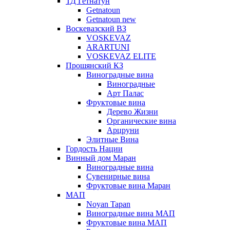
ТД Гетнатун
Getnatoun
Getnatoun new
Воскевазский ВЗ
VOSKEVAZ
ARARTUNI
VOSKEVAZ ELITE
Прошянский КЗ
Виноградные вина
Виноградные
Арт Палас
Фруктовые вина
Дерево Жизни
Органические вина
Арцруни
Элитные Вина
Гордость Нации
Винный дом Маран
Виноградные вина
Сувенирные вина
Фруктовые вина Маран
МАП
Noyan Tapan
Виноградные вина МАП
Фруктовые вина МАП