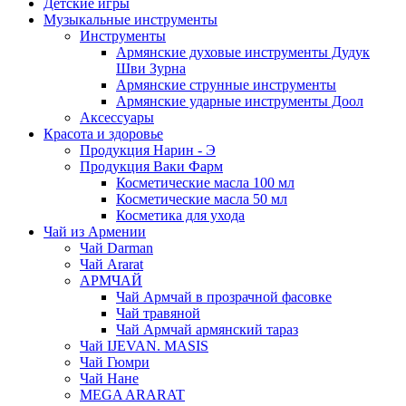
Детские игры
Музыкальные инструменты
Инструменты
Армянские духовые инструменты Дудук
Шви Зурна
Армянские струнные инструменты
Армянские ударные инструменты Доол
Аксессуары
Красота и здоровье
Продукция Нарин - Э
Продукция Ваки Фарм
Косметические масла 100 мл
Косметические масла 50 мл
Косметика для ухода
Чай из Армении
Чай Darman
Чай Ararat
АРМЧАЙ
Чай Армчай в прозрачной фасовке
Чай травяной
Чай Армчай армянский тараз
Чай IJEVAN. MASIS
Чай Гюмри
Чай Нане
MEGA ARARAT