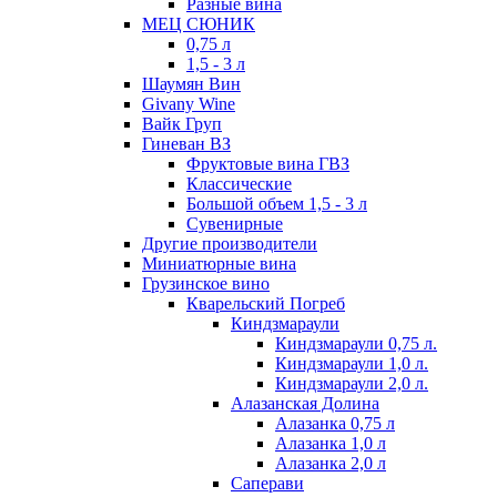
Разные вина
МЕЦ СЮНИК
0,75 л
1,5 - 3 л
Шаумян Вин
Givany Wine
Вайк Груп
Гиневан ВЗ
Фруктовые вина ГВЗ
Классические
Большой объем 1,5 - 3 л
Сувенирные
Другие производители
Миниатюрные вина
Грузинское вино
Кварельский Погреб
Киндзмараули
Киндзмараули 0,75 л.
Киндзмараули 1,0 л.
Киндзмараули 2,0 л.
Алазанская Долина
Алазанка 0,75 л
Алазанка 1,0 л
Алазанка 2,0 л
Саперави