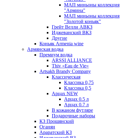
МАП миньоны коллекция
"Армина"
МАП миньоны коллекция
"Золотой коньяк"
Грейт Велли АВКЗ
Иджеванский ВКЗ
Другие
Коньяк Armenia wine
Армянская водка
Премиум водка
ARSSI ALLIANCE
Thiv «Eau de Vie»
Artsakh Brandy Company
Классическая
Классика 0,75
Классика 0,5
Арцах NEW
Арцах 0.5 л
Арцах 0.7 л
В кожаном футляре
Подарочные наборы
КЗ Прошянский
Оганян
Араратский КЗ
Иджеванский ВЗ