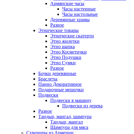
Армянские часы
Часы настенные
Часы настольные
Деревянные храмы
Разное
Этнические товары
Этнические скатерти
Этно жилетки
Этно шапка
Этно Косметички
Этно Подушки
Этно Сумки
Разное
Бочки деревянные
Браслеты
Панно Декоративное
Подарочные мешочки
Подвески
Подвески в машину
Подвески из дерева
Разное
Тандыр, мангал, шампура
Тандыр, мангал
Шампура для мяса
Сувениры из Армении