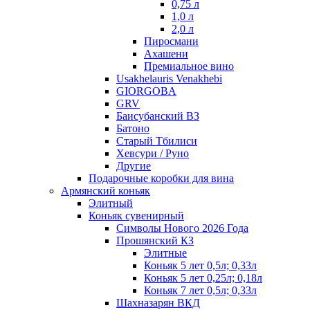
0,75 л
1,0 л
2,0 л
Пиросмани
Ахашени
Премиальное вино
Usakhelauris Venakhebi
GIORGOBA
GRV
Баисубанский ВЗ
Батоно
Старый Тбилиси
Хевсури / Руно
Другие
Подарочные коробки для вина
Армянский коньяк
Элитный
Коньяк сувенирный
Символы Нового 2026 Года
Прошянский КЗ
Элитные
Коньяк 5 лет 0,5л; 0,33л
Коньяк 5 лет 0,25л; 0,18л
Коньяк 7 лет 0,5л; 0,33л
Шахназарян ВКД