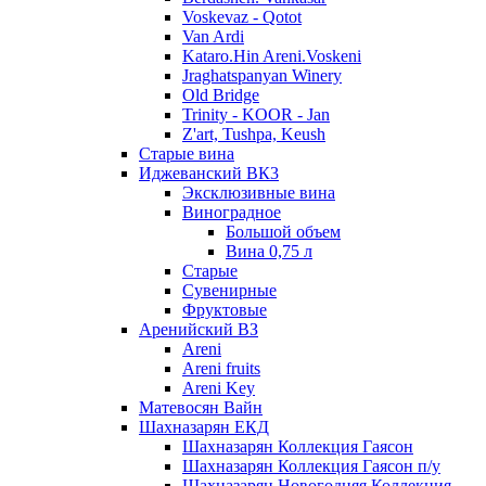
Voskevaz - Qotot
Van Ardi
Kataro.Hin Areni.Voskeni
Jraghatspanyan Winery
Old Bridge
Trinity - KOOR - Jan
Z'art, Tushpa, Keush
Старые вина
Иджеванский ВК3
Эксклюзивные вина
Виноградное
Большой объем
Вина 0,75 л
Старые
Сувенирные
Фруктовые
Аренийский ВЗ
Areni
Areni fruits
Areni Key
Матевосян Вайн
Шахназарян ЕКД
Шахназарян Коллекция Гаясон
Шахназарян Коллекция Гаясон п/у
Шахназарян Новогодняя Коллекция