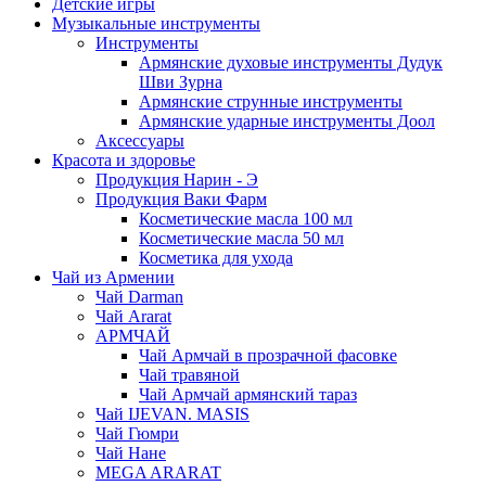
Детские игры
Музыкальные инструменты
Инструменты
Армянские духовые инструменты Дудук
Шви Зурна
Армянские струнные инструменты
Армянские ударные инструменты Доол
Аксессуары
Красота и здоровье
Продукция Нарин - Э
Продукция Ваки Фарм
Косметические масла 100 мл
Косметические масла 50 мл
Косметика для ухода
Чай из Армении
Чай Darman
Чай Ararat
АРМЧАЙ
Чай Армчай в прозрачной фасовке
Чай травяной
Чай Армчай армянский тараз
Чай IJEVAN. MASIS
Чай Гюмри
Чай Нане
MEGA ARARAT