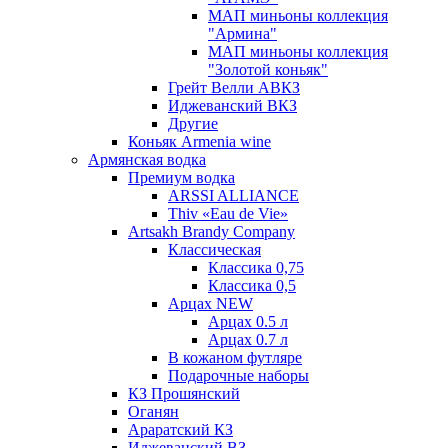
МАП миньоны коллекция
"Армина"
МАП миньоны коллекция
"Золотой коньяк"
Грейт Велли АВКЗ
Иджеванский ВКЗ
Другие
Коньяк Armenia wine
Армянская водка
Премиум водка
ARSSI ALLIANCE
Thiv «Eau de Vie»
Artsakh Brandy Company
Классическая
Классика 0,75
Классика 0,5
Арцах NEW
Арцах 0.5 л
Арцах 0.7 л
В кожаном футляре
Подарочные наборы
КЗ Прошянский
Оганян
Араратский КЗ
Иджеванский ВЗ