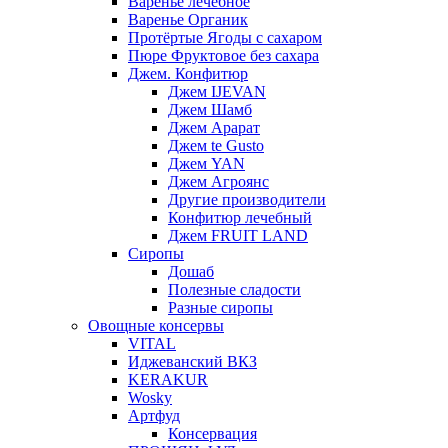
Варенье лечебное
Варенье Органик
Протёртые Ягоды с сахаром
Пюре Фруктовое без сахара
Джем. Конфитюр
Джем IJEVAN
Джем Шамб
Джем Арарат
Джем te Gusto
Джем YAN
Джем Агроянс
Другие производители
Конфитюр лечебный
Джем FRUIT LAND
Сиропы
Дошаб
Полезные сладости
Разные сиропы
Овощные консервы
VITAL
Иджеванский ВКЗ
KERAKUR
Wosky
Артфуд
Консервация