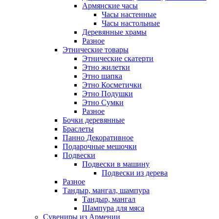
Армянские часы
Часы настенные
Часы настольные
Деревянные храмы
Разное
Этнические товары
Этнические скатерти
Этно жилетки
Этно шапка
Этно Косметички
Этно Подушки
Этно Сумки
Разное
Бочки деревянные
Браслеты
Панно Декоративное
Подарочные мешочки
Подвески
Подвески в машину
Подвески из дерева
Разное
Тандыр, мангал, шампура
Тандыр, мангал
Шампура для мяса
Сувениры из Армении