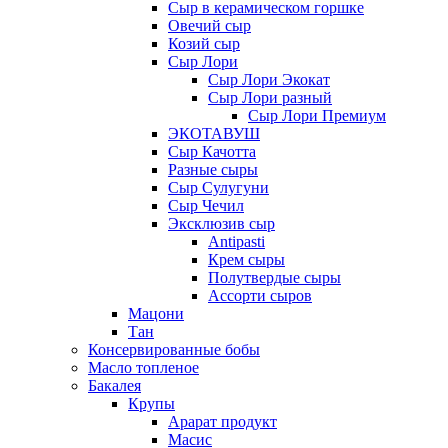
Сыр в керамическом горшке
Овечий сыр
Козий сыр
Сыр Лори
Сыр Лори Экокат
Сыр Лори разный
Сыр Лори Премиум
ЭКОТАВУШ
Сыр Качотта
Разные сыры
Сыр Сулугуни
Сыр Чечил
Эксклюзив сыр
Antipasti
Крем сыры
Полутвердые сыры
Ассорти сыров
Мацони
Тан
Консервированные бобы
Масло топленое
Бакалея
Крупы
Арарат продукт
Масис