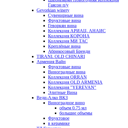
Гаясон п/у
Gevorkian winery
Сувенирные вина
Фруктовые вина
Геворкян вина
Коллекция АРИАЦ. АНАИС
Коллекция КОРОНА
Коллекция МИ ТАС
Креплёные вина
Абрикосовый Бренди
TIRANI. OLD CHINARI
Армения Вайн
Фруктовые вина
Виноградные вина
Коллекция ORRAN
Коллекция OLD ARMENIA
Коллекция "YEREVAN"
Элитные Вина
Веди-Алко ВКЗ
Виноградное вино
объем 0.75 мл
большие объемы
Фруктовое
в керамике