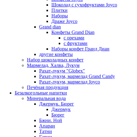
Шоколад с сухофруктами Joyco
Плитки
Наборы
Драже Joyco
Grand dian
Конфеты Grand Dian
с орехами
с фруктами
Наборы конфет Гранд Диан
другие конфеты
Набор шоколадных конфет
Мармелад, Халва, Лукум
Рахат-лукум "Globex"
Рахат-лукум, мармелад Grand Candy
Рахат-лукум, мармелад Joyco
Печёная продукция
Безалкогольные напитки
Минеральная вода
Джермук. Бюрег
Джермук
Бюрег
Бжни. Ной
Апаран
Татни
Гарни