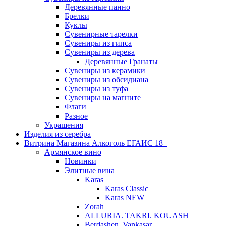
Деревянные панно
Брелки
Куклы
Сувенирные тарелки
Сувениры из гипса
Сувениры из дерева
Деревянные Гранаты
Сувениры из керамики
Сувениры из обсидиана
Сувениры из туфа
Сувениры на магните
Флаги
Разное
Украшения
Изделия из серебра
Витрина Магазина Алкоголь ЕГАИС 18+
Армянское вино
Новинки
Элитные вина
Karas
Karas Classic
Karas NEW
Zorah
ALLURIA. TAKRI. KOUASH
Berdashen. Vankasar