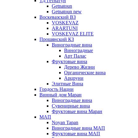
ТД Гетнатун
Getnatoun
Getnatoun new
Воскевазский ВЗ
VOSKEVAZ
ARARTUNI
VOSKEVAZ ELITE
Прошянский КЗ
Виноградные вина
Виноградные
Арт Палас
Фруктовые вина
Дерево Жизни
Органические вина
Арцруни
Элитные Вина
Гордость Нации
Винный дом Маран
Виноградные вина
Сувенирные вина
Фруктовые вина Маран
МАП
Noyan Tapan
Виноградные вина МАП
Фруктовые вина МАП