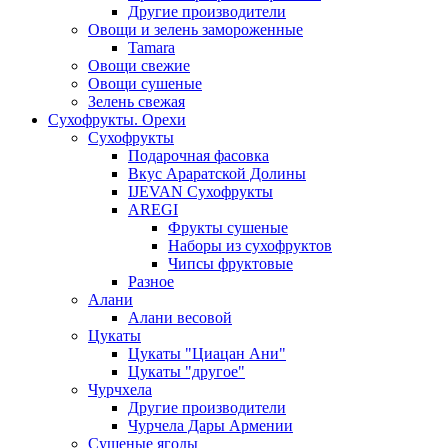
Другие производители
Овощи и зелень замороженные
Tamara
Овощи свежие
Овощи сушеные
Зелень свежая
Сухофрукты. Орехи
Сухофрукты
Подарочная фасовка
Вкус Араратской Долины
IJEVAN Сухофрукты
AREGI
Фрукты сушеные
Наборы из сухофруктов
Чипсы фруктовые
Разное
Алани
Алани весовой
Цукаты
Цукаты "Циацан Ани"
Цукаты "другое"
Чурчхела
Другие производители
Чурчела Дары Армении
Сушеные ягоды