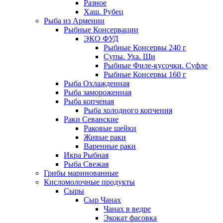
Разное
Хаш. Рубец
Рыба из Армении
Рыбные Консервации
ЭКО ФУД
Рыбные Консервы 240 г
Супы. Уха. Щи
Рыбные Филе-кусочки. Суфле
Рыбные Консервы 160 г
Рыба Охлажденная
Рыба замороженная
Рыба копченая
Рыба холодного копчения
Раки Севанские
Раковые шейки
Живые раки
Варенные раки
Икра Рыбная
Рыба Свежая
Грибы маринованные
Кисломолочные продукты
Сыры
Сыр Чанах
Чанах в ведре
Экокат фасовка