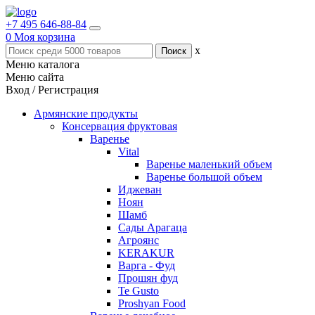
+7 495 646-88-84
0
Моя корзина
x
Меню каталога
Меню сайта
Вход / Регистрация
Армянские продукты
Консервация фруктовая
Варенье
Vital
Варенье маленький объем
Варенье большой объем
Иджеван
Ноян
Шамб
Сады Арагаца
Агроянс
KERAKUR
Варга - Фуд
Прошян фуд
Te Gusto
Proshyan Food