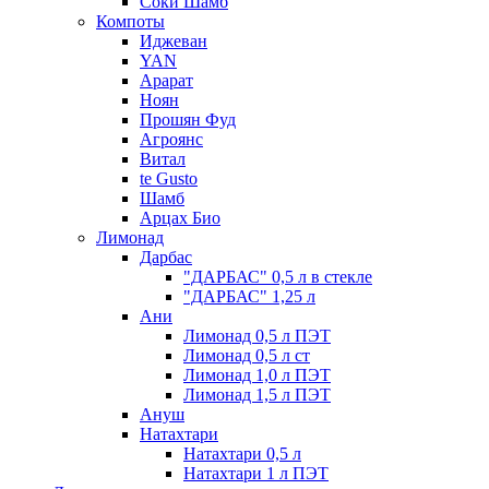
Соки Шамб
Компоты
Иджеван
YAN
Арарат
Ноян
Прошян Фуд
Агроянс
Витал
te Gusto
Шамб
Арцах Био
Лимонад
Дарбас
"ДАРБАС" 0,5 л в стекле
"ДАРБАС" 1,25 л
Ани
Лимонад 0,5 л ПЭТ
Лимонад 0,5 л ст
Лимонад 1,0 л ПЭТ
Лимонад 1,5 л ПЭТ
Ануш
Натахтари
Натахтари 0,5 л
Натахтари 1 л ПЭТ