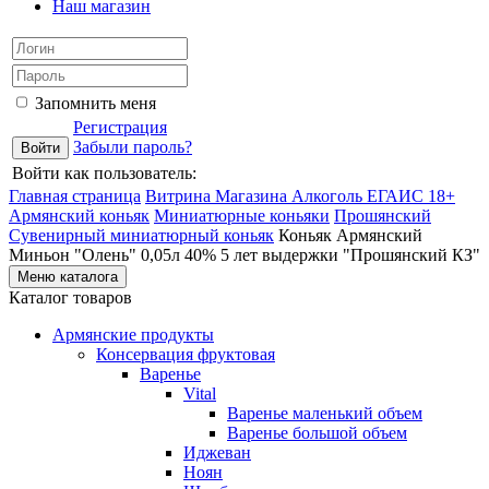
Наш магазин
Запомнить меня
Регистрация
Забыли пароль?
Войти как пользователь:
Главная страница
Витрина Магазина Алкоголь ЕГАИС 18+
Армянский коньяк
Миниатюрные коньяки
Прошянский
Сувенирный миниатюрный коньяк
Коньяк Армянский
Миньон "Олень" 0,05л 40% 5 лет выдержки "Прошянский КЗ"
Меню каталога
Каталог товаров
Армянские продукты
Консервация фруктовая
Варенье
Vital
Варенье маленький объем
Варенье большой объем
Иджеван
Ноян