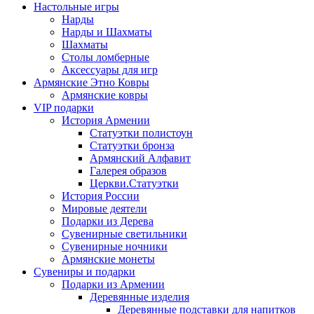
Настольные игры
Нарды
Нарды и Шахматы
Шахматы
Столы ломберные
Аксессуары для игр
Армянские Этно Ковры
Армянские ковры
VIP подарки
История Армении
Статуэтки полистоун
Статуэтки бронза
Армянский Алфавит
Галерея образов
Церкви.Статуэтки
История России
Мировые деятели
Подарки из Дерева
Сувенирные светильники
Сувенирные ночники
Армянские монеты
Сувениры и подарки
Подарки из Армении
Деревянные изделия
Деревянные подставки для напитков