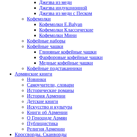
Джезва из меди
Джезва индукционной
Джезва из меди с Песком
Кофемолки
Кофемолки E.Balyan
Кофемолки Классические
Кофемолки Мини
Кофейные наборы
Кофейные чашки
Глиняные кофейные чашки
Фарфоровые кофейные чашки
Медные кофейные чашки
Кофейные подстаканники
Армянские книги
Новинки
Самоучители, словари
Исторические романы
История Армении
Детские книги
Иcкусство и культура
Книги об Армении
О Геноциде Армян
Публицистика
Религия Армении
Кроссворды. Сканворды