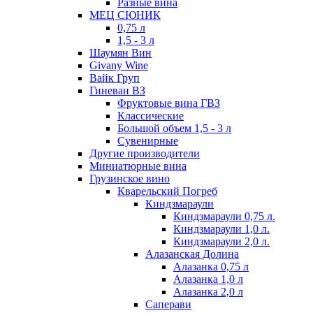
Разные вина
МЕЦ СЮНИК
0,75 л
1,5 - 3 л
Шаумян Вин
Givany Wine
Вайк Груп
Гиневан ВЗ
Фруктовые вина ГВЗ
Классические
Большой объем 1,5 - 3 л
Сувенирные
Другие производители
Миниатюрные вина
Грузинское вино
Кварельский Погреб
Киндзмараули
Киндзмараули 0,75 л.
Киндзмараули 1,0 л.
Киндзмараули 2,0 л.
Алазанская Долина
Алазанка 0,75 л
Алазанка 1,0 л
Алазанка 2,0 л
Саперави