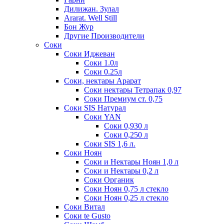
Дилижан. Зулал
Ararat. Well Still
Бон Жур
Другие Производители
Соки
Соки Иджеван
Соки 1.0л
Соки 0.25л
Соки, нектары Арарат
Соки нектары Тетрапак 0,97
Соки Премиум ст. 0,75
Соки SIS Натурал
Соки YAN
Соки 0,930 л
Соки 0,250 л
Соки SIS 1,6 л.
Соки Ноян
Соки и Нектары Ноян 1,0 л
Соки и Нектары 0,2 л
Соки Органик
Соки Ноян 0,75 л стекло
Соки Ноян 0,25 л стекло
Соки Витал
Соки te Gusto