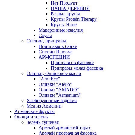
Нат Продукт
НАША ДЕРЕВНЯ
Разные крупы
Крупы Protein Therapy
Крупы Нане
Макаронные изделия
Соусы
Специи, приправы
Приправы в банке
Специи Hamove
АРМСПЕЦИИ
Приправы в фасовке
Приправы малая фасовка
Оливки, Оливковое масло
"Arm Eco"
Оливки "Aiello"
Оливки "AMADO"
Оливки "Armenium"
Хлебобулочные изделия
Мед из Армении
Армянские фрукты
Овощи и зелень
Зелень сушеная
Армчай армянский тараз
Армчай прозрачная фасовка