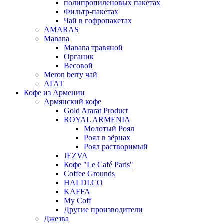
полипропиленовых пакетах
Фильтр-пакетах
Чай в гофропакетах
AMARAS
Manana
Manana травяной
Органик
Весовой
Meron berry чай
АГАТ
Кофе из Армении
Армянский кофе
Gold Ararat Product
ROYAL ARMENIA
Молотый Роял
Роял в зёрнах
Роял растворимый
JEZVA
Кофе "Le Café Paris"
Coffee Grounds
HALDI.CO
KAFFA
My Coff
Другие производители
Джезва