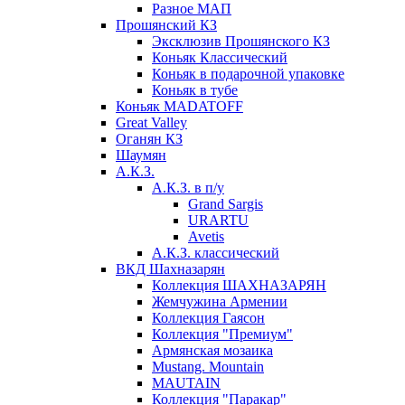
Разное МАП
Прошянский КЗ
Эксклюзив Прошянского КЗ
Коньяк Классический
Коньяк в подарочной упаковке
Коньяк в тубе
Коньяк MADATOFF
Great Valley
Оганян КЗ
Шаумян
А.К.З.
А.К.З. в п/у
Grand Sargis
URARTU
Avetis
А.К.З. классический
ВКД Шахназарян
Коллекция ШАХНАЗАРЯН
Жемчужина Армении
Коллекция Гаясон
Коллекция "Премиум"
Армянская мозаика
Mustang. Mountain
MAUTAIN
Коллекция "Паракар"