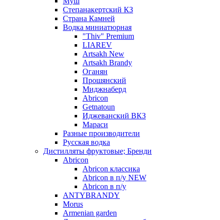
Муш
Степанакертский КЗ
Страна Камней
Водка миниатюрная
"Thiv" Premium
LIAREV
Artsakh New
Artsakh Brandy
Оганян
Прошянский
Миджнаберд
Abricon
Getnatoun
Иджеванский ВКЗ
Мараси
Разные производители
Русская водка
Дистилляты фруктовые; Бренди
Abricon
Abricon классика
Abricon в п/у NEW
Abricon в п/у
ANTYBRANDY
Morus
Armenian garden