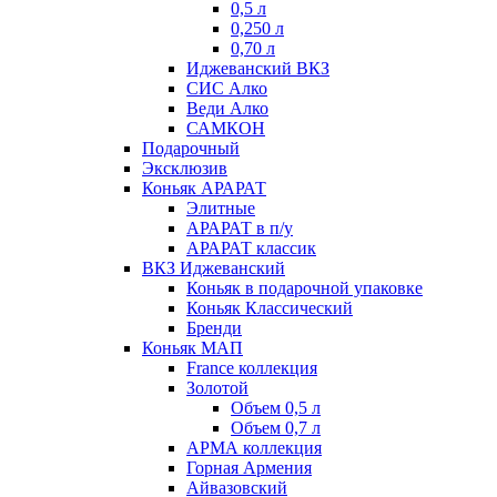
0,5 л
0,250 л
0,70 л
Иджеванский ВКЗ
СИС Алко
Веди Алко
САМКОН
Подарочный
Эксклюзив
Коньяк АРАРАТ
Элитные
АРАРАТ в п/у
АРАРАТ классик
ВКЗ Иджеванский
Коньяк в подарочной упаковке
Коньяк Классический
Бренди
Коньяк МАП
France коллекция
Золотой
Объем 0,5 л
Объем 0,7 л
АРМА коллекция
Горная Армения
Айвазовский