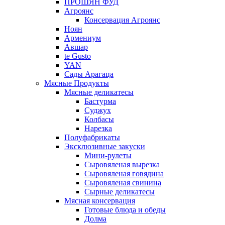
ПРОШЯН ФУД
Агроянс
Консервация Агроянс
Ноян
Армениум
Авшар
te Gusto
YAN
Сады Арагаца
Мясные Продукты
Мясные деликатесы
Бастурма
Суджух
Колбасы
Нарезка
Полуфабрикаты
Эксклюзивные закуски
Мини-рулеты
Сыровяленая вырезка
Сыровяленая говядина
Сыровяленая свинина
Сырные деликатесы
Мясная консервация
Готовые блюда и обеды
Долма