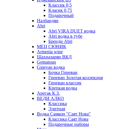
Классик 0,5
Класик 0,75
Подарочный
Налбандян
Abri
Abri VIRA DUET водка
Abri водка в тубе
Бренди Abri
МЕЦ СЮНИК
Armenia wine
Шахназарян ВКД
Getnatoun
Ginevan водка
Бочка Гиневан
Гиневан Золотая коллекция
Гиневан классик
Крепкая водка
Арегак К.З.
ВЕДИ АЛКО
Классика
Элитная
Водка Самкон "Саят Нова"
Классика Саят Нова
Подарочные наборы