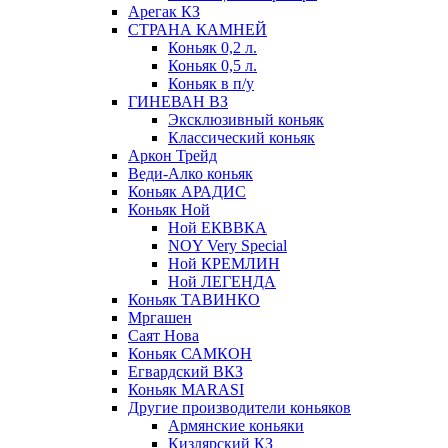
Арегак КЗ
СТРАНА КАМНЕЙ
Коньяк 0,2 л.
Коньяк 0,5 л.
Коньяк в п/у
ГИНЕВАН ВЗ
Эксклюзивный коньяк
Классический коньяк
Аркон Трейд
Веди-Алко коньяк
Коньяк АРАДИС
Коньяк Ной
Ной ЕКВВКА
NOY Very Special
Ной КРЕМЛИН
Ной ЛЕГЕНДА
Коньяк ТАВИНКО
Мргашен
Саят Нова
Коньяк САМКОН
Егвардский ВКЗ
Коньяк MARASI
Другие производители коньяков
Армянские коньяки
Кизлярский КЗ