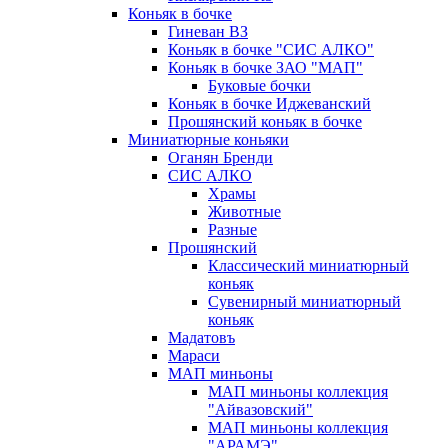
Коньяк в бочке
Гиневан ВЗ
Коньяк в бочке "СИС АЛКО"
Коньяк в бочке ЗАО "МАП"
Буковые бочки
Коньяк в бочке Иджеванский
Прошянский коньяк в бочке
Миниатюрные коньяки
Оганян Бренди
СИС АЛКО
Храмы
Животные
Разные
Прошянский
Классический миниатюрный
коньяк
Сувенирный миниатюрный
коньяк
Мадатовъ
Мараси
МАП миньоны
МАП миньоны коллекция
"Айвазовский"
МАП миньоны коллекция
"АРАМЭ"