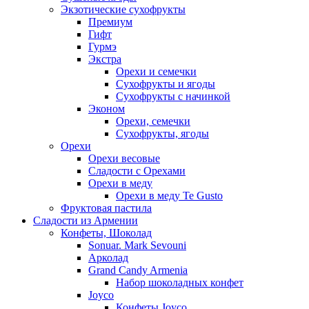
Экзотические сухофрукты
Премиум
Гифт
Гурмэ
Экстра
Орехи и семечки
Сухофрукты и ягоды
Сухофрукты с начинкой
Эконом
Орехи, семечки
Сухофрукты, ягоды
Орехи
Орехи весовые
Сладости с Орехами
Орехи в меду
Орехи в меду Te Gusto
Фруктовая пастила
Сладости из Армении
Конфеты, Шоколад
Sonuar. Mark Sevouni
Арколад
Grand Candy Armenia
Набор шоколадных конфет
Joyco
Конфеты Joyco