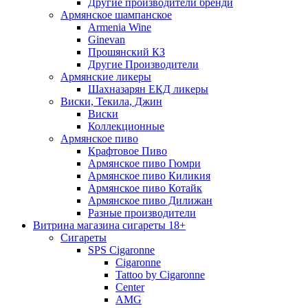
Другие производители бренди
Армянское шампанское
Armenia Wine
Ginevan
Прошянский КЗ
Другие Производители
Армянские ликеры
Шахназарян ЕКД ликеры
Виски, Текила, Джин
Виски
Коллекционные
Армянское пиво
Крафтовое Пиво
Армянское пиво Гюмри
Армянское пиво Киликия
Армянское пиво Котайк
Армянское пиво Дилижан
Разные производители
Витрина магазина сигареты 18+
Cигареты
SPS Cigaronne
Сigaronne
Tattoo by Cigaronne
Center
AMG