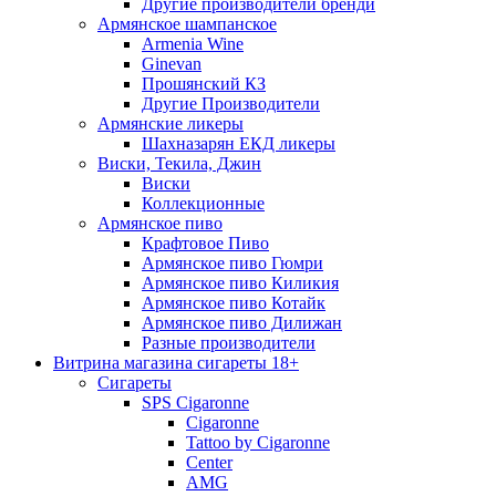
Другие производители бренди
Армянское шампанское
Armenia Wine
Ginevan
Прошянский КЗ
Другие Производители
Армянские ликеры
Шахназарян ЕКД ликеры
Виски, Текила, Джин
Виски
Коллекционные
Армянское пиво
Крафтовое Пиво
Армянское пиво Гюмри
Армянское пиво Киликия
Армянское пиво Котайк
Армянское пиво Дилижан
Разные производители
Витрина магазина сигареты 18+
Cигареты
SPS Cigaronne
Сigaronne
Tattoo by Cigaronne
Center
AMG