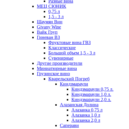
Разные вина
МЕЦ СЮНИК
0,75 л
1,5 - 3 л
Шаумян Вин
Givany Wine
Вайк Груп
Гиневан ВЗ
Фруктовые вина ГВЗ
Классические
Большой объем 1,5 - 3 л
Сувенирные
Другие производители
Миниатюрные вина
Грузинское вино
Кварельский Погреб
Киндзмараули
Киндзмараули 0,75 л.
Киндзмараули 1,0 л.
Киндзмараули 2,0 л.
Алазанская Долина
Алазанка 0,75 л
Алазанка 1,0 л
Алазанка 2,0 л
Саперави