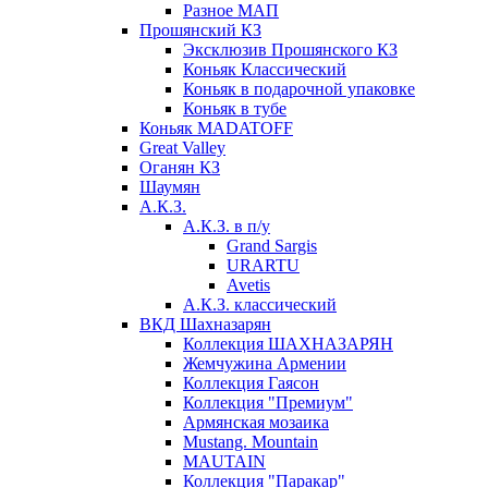
Разное МАП
Прошянский КЗ
Эксклюзив Прошянского КЗ
Коньяк Классический
Коньяк в подарочной упаковке
Коньяк в тубе
Коньяк MADATOFF
Great Valley
Оганян КЗ
Шаумян
А.К.З.
А.К.З. в п/у
Grand Sargis
URARTU
Avetis
А.К.З. классический
ВКД Шахназарян
Коллекция ШАХНАЗАРЯН
Жемчужина Армении
Коллекция Гаясон
Коллекция "Премиум"
Армянская мозаика
Mustang. Mountain
MAUTAIN
Коллекция "Паракар"