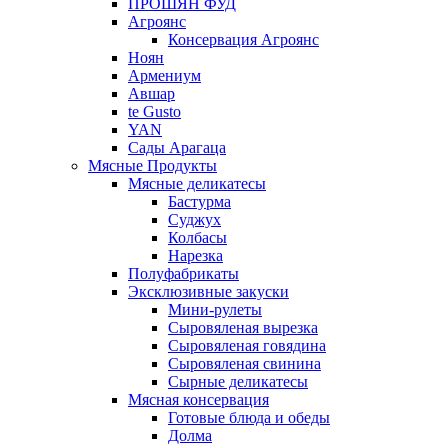
ПРОШЯН ФУД
Агроянс
Консервация Агроянс
Ноян
Армениум
Авшар
te Gusto
YAN
Сады Арагаца
Мясные Продукты
Мясные деликатесы
Бастурма
Суджух
Колбасы
Нарезка
Полуфабрикаты
Эксклюзивные закуски
Мини-рулеты
Сыровяленая вырезка
Сыровяленая говядина
Сыровяленая свинина
Сырные деликатесы
Мясная консервация
Готовые блюда и обеды
Долма