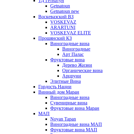
ТД Гетнатун
Getnatoun
Getnatoun new
Воскевазский ВЗ
VOSKEVAZ
ARARTUNI
VOSKEVAZ ELITE
Прошянский КЗ
Виноградные вина
Виноградные
Арт Палас
Фруктовые вина
Дерево Жизни
Органические вина
Арцруни
Элитные Вина
Гордость Нации
Винный дом Маран
Виноградные вина
Сувенирные вина
Фруктовые вина Маран
МАП
Noyan Tapan
Виноградные вина МАП
Фруктовые вина МАП