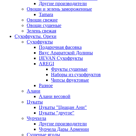
Другие производители
Овощи и зелень замороженные
Tamara
Овощи свежие
Овощи сушеные
Зелень свежая
Сухофрукты. Орехи
Сухофрукты
Подарочная фасовка
Вкус Араратской Долины
IJEVAN Сухофрукты
AREGI
Фрукты сушеные
Наборы из сухофруктов
Чипсы фруктовые
Разное
Алани
Алани весовой
Цукаты
Цукаты "Циацан Ани"
Цукаты "другое"
Чурчхела
Другие производители
Чурчела Дары Армении
Сушеные ягоды