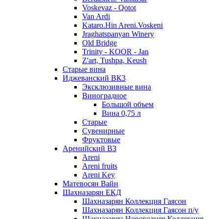
Voskevaz - Qotot
Van Ardi
Kataro.Hin Areni.Voskeni
Jraghatspanyan Winery
Old Bridge
Trinity - KOOR - Jan
Z'art, Tushpa, Keush
Старые вина
Иджеванский ВК3
Эксклюзивные вина
Виноградное
Большой объем
Вина 0,75 л
Старые
Сувенирные
Фруктовые
Аренийский ВЗ
Areni
Areni fruits
Areni Key
Матевосян Вайн
Шахназарян ЕКД
Шахназарян Коллекция Гаясон
Шахназарян Коллекция Гаясон п/у
Шахназарян Новогодняя Коллекция