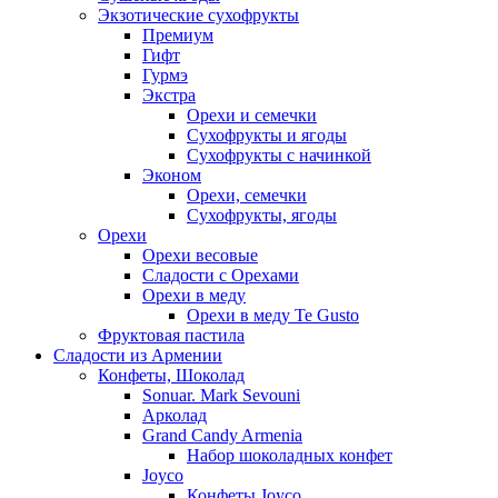
Экзотические сухофрукты
Премиум
Гифт
Гурмэ
Экстра
Орехи и семечки
Сухофрукты и ягоды
Сухофрукты с начинкой
Эконом
Орехи, семечки
Сухофрукты, ягоды
Орехи
Орехи весовые
Сладости с Орехами
Орехи в меду
Орехи в меду Te Gusto
Фруктовая пастила
Сладости из Армении
Конфеты, Шоколад
Sonuar. Mark Sevouni
Арколад
Grand Candy Armenia
Набор шоколадных конфет
Joyco
Конфеты Joyco