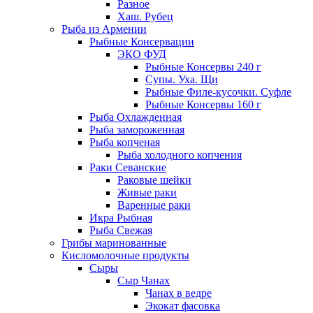
Разное
Хаш. Рубец
Рыба из Армении
Рыбные Консервации
ЭКО ФУД
Рыбные Консервы 240 г
Супы. Уха. Щи
Рыбные Филе-кусочки. Суфле
Рыбные Консервы 160 г
Рыба Охлажденная
Рыба замороженная
Рыба копченая
Рыба холодного копчения
Раки Севанские
Раковые шейки
Живые раки
Варенные раки
Икра Рыбная
Рыба Свежая
Грибы маринованные
Кисломолочные продукты
Сыры
Сыр Чанах
Чанах в ведре
Экокат фасовка