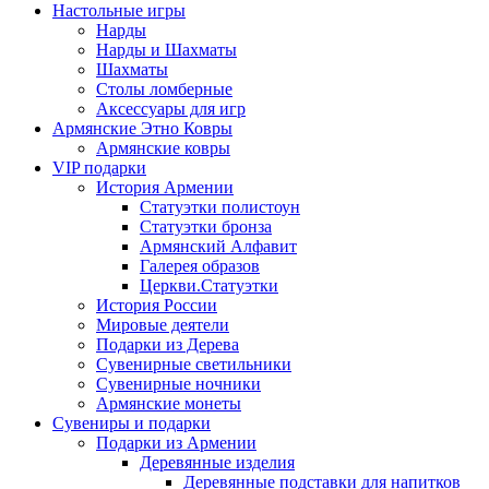
Настольные игры
Нарды
Нарды и Шахматы
Шахматы
Столы ломберные
Аксессуары для игр
Армянские Этно Ковры
Армянские ковры
VIP подарки
История Армении
Статуэтки полистоун
Статуэтки бронза
Армянский Алфавит
Галерея образов
Церкви.Статуэтки
История России
Мировые деятели
Подарки из Дерева
Сувенирные светильники
Сувенирные ночники
Армянские монеты
Сувениры и подарки
Подарки из Армении
Деревянные изделия
Деревянные подставки для напитков