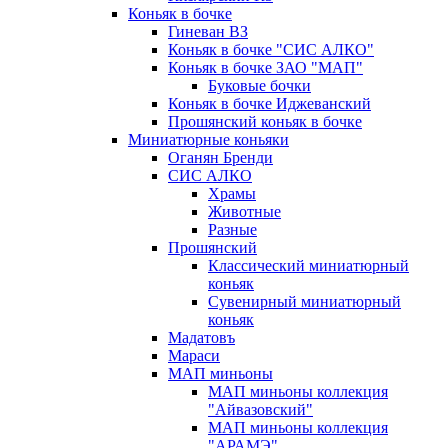
Коньяк в бочке
Гиневан ВЗ
Коньяк в бочке "СИС АЛКО"
Коньяк в бочке ЗАО "МАП"
Буковые бочки
Коньяк в бочке Иджеванский
Прошянский коньяк в бочке
Миниатюрные коньяки
Оганян Бренди
СИС АЛКО
Храмы
Животные
Разные
Прошянский
Классический миниатюрный
коньяк
Сувенирный миниатюрный
коньяк
Мадатовъ
Мараси
МАП миньоны
МАП миньоны коллекция
"Айвазовский"
МАП миньоны коллекция
"АРАМЭ"