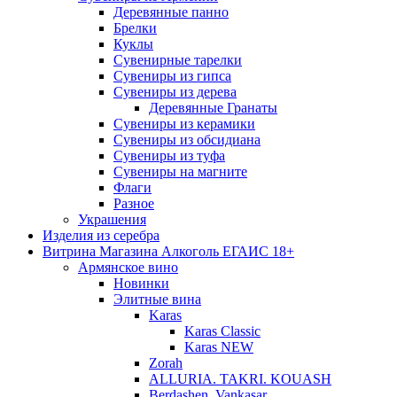
Деревянные панно
Брелки
Куклы
Сувенирные тарелки
Сувениры из гипса
Сувениры из дерева
Деревянные Гранаты
Сувениры из керамики
Сувениры из обсидиана
Сувениры из туфа
Сувениры на магните
Флаги
Разное
Украшения
Изделия из серебра
Витрина Магазина Алкоголь ЕГАИС 18+
Армянское вино
Новинки
Элитные вина
Karas
Karas Classic
Karas NEW
Zorah
ALLURIA. TAKRI. KOUASH
Berdashen. Vankasar