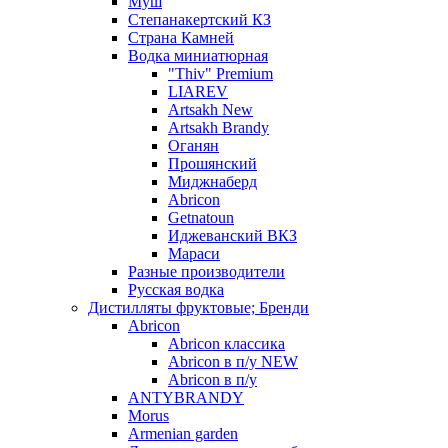
Муш
Степанакертский КЗ
Страна Камней
Водка миниатюрная
"Thiv" Premium
LIAREV
Artsakh New
Artsakh Brandy
Оганян
Прошянский
Миджнаберд
Abricon
Getnatoun
Иджеванский ВКЗ
Мараси
Разные производители
Русская водка
Дистилляты фруктовые; Бренди
Abricon
Abricon классика
Abricon в п/у NEW
Abricon в п/у
ANTYBRANDY
Morus
Armenian garden