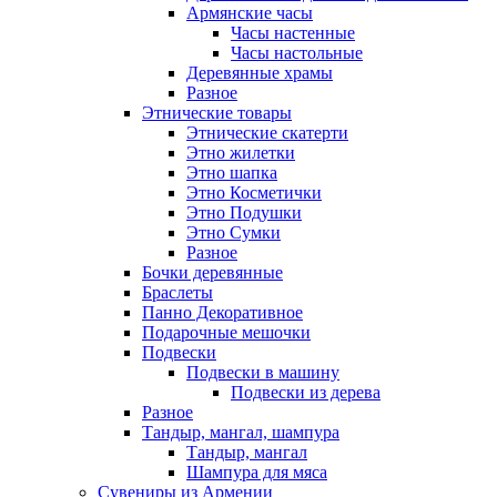
Армянские часы
Часы настенные
Часы настольные
Деревянные храмы
Разное
Этнические товары
Этнические скатерти
Этно жилетки
Этно шапка
Этно Косметички
Этно Подушки
Этно Сумки
Разное
Бочки деревянные
Браслеты
Панно Декоративное
Подарочные мешочки
Подвески
Подвески в машину
Подвески из дерева
Разное
Тандыр, мангал, шампура
Тандыр, мангал
Шампура для мяса
Сувениры из Армении