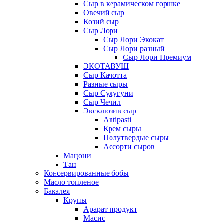
Сыр в керамическом горшке
Овечий сыр
Козий сыр
Сыр Лори
Сыр Лори Экокат
Сыр Лори разный
Сыр Лори Премиум
ЭКОТАВУШ
Сыр Качотта
Разные сыры
Сыр Сулугуни
Сыр Чечил
Эксклюзив сыр
Antipasti
Крем сыры
Полутвердые сыры
Ассорти сыров
Мацони
Тан
Консервированные бобы
Масло топленое
Бакалея
Крупы
Арарат продукт
Масис