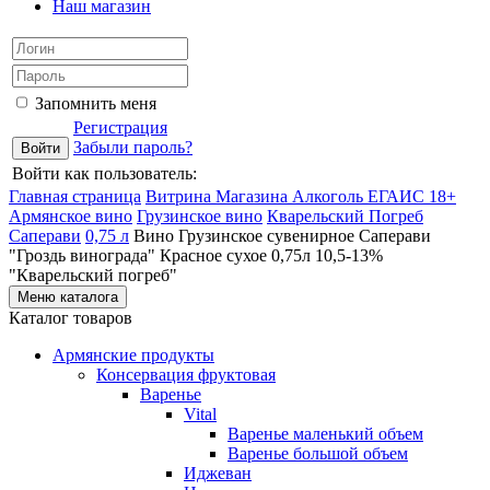
Наш магазин
Запомнить меня
Регистрация
Забыли пароль?
Войти как пользователь:
Главная страница
Витрина Магазина Алкоголь ЕГАИС 18+
Армянское вино
Грузинское вино
Кварельский Погреб
Саперави
0,75 л
Вино Грузинское сувенирное Саперави
"Гроздь винограда" Красное сухое 0,75л 10,5-13%
"Кварельский погреб"
Меню каталога
Каталог товаров
Армянские продукты
Консервация фруктовая
Варенье
Vital
Варенье маленький объем
Варенье большой объем
Иджеван