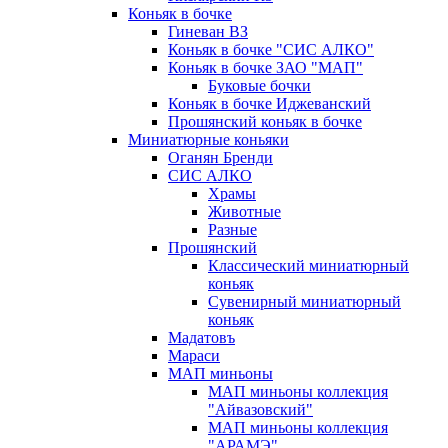
Коньяк в бочке
Гиневан ВЗ
Коньяк в бочке "СИС АЛКО"
Коньяк в бочке ЗАО "МАП"
Буковые бочки
Коньяк в бочке Иджеванский
Прошянский коньяк в бочке
Миниатюрные коньяки
Оганян Бренди
СИС АЛКО
Храмы
Животные
Разные
Прошянский
Классический миниатюрный
коньяк
Сувенирный миниатюрный
коньяк
Мадатовъ
Мараси
МАП миньоны
МАП миньоны коллекция
"Айвазовский"
МАП миньоны коллекция
"АРАМЭ"