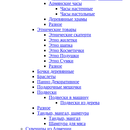
Армянские часы
Часы настенные
Часы настольные
Деревянные храмы
Разное
Этнические товары
Этнические скатерти
Этно жилетки
Этно шапка
Этно Косметички
Этно Подушки
Этно Сумки
Разное
Бочки деревянные
Браслеты
Панно Декоративное
Подарочные мешочки
Подвески
Подвески в машину
Подвески из дерева
Разное
Тандыр, мангал, шампура
Тандыр, мангал
Шампура для мяса
Сувениры из Армении