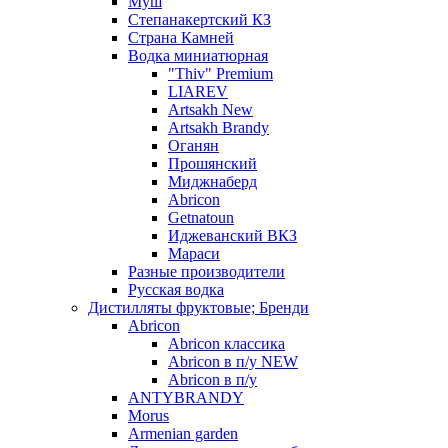
Муш
Степанакертский КЗ
Страна Камней
Водка миниатюрная
"Thiv" Premium
LIAREV
Artsakh New
Artsakh Brandy
Оганян
Прошянский
Миджнаберд
Abricon
Getnatoun
Иджеванский ВКЗ
Мараси
Разные производители
Русская водка
Дистилляты фруктовые; Бренди
Abricon
Abricon классика
Abricon в п/у NEW
Abricon в п/у
ANTYBRANDY
Morus
Armenian garden