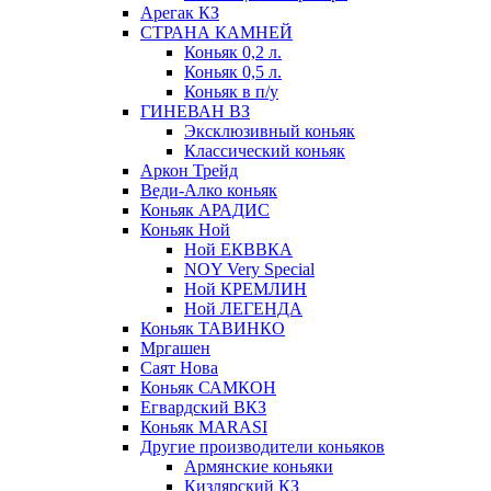
Арегак КЗ
СТРАНА КАМНЕЙ
Коньяк 0,2 л.
Коньяк 0,5 л.
Коньяк в п/у
ГИНЕВАН ВЗ
Эксклюзивный коньяк
Классический коньяк
Аркон Трейд
Веди-Алко коньяк
Коньяк АРАДИС
Коньяк Ной
Ной ЕКВВКА
NOY Very Special
Ной КРЕМЛИН
Ной ЛЕГЕНДА
Коньяк ТАВИНКО
Мргашен
Саят Нова
Коньяк САМКОН
Егвардский ВКЗ
Коньяк MARASI
Другие производители коньяков
Армянские коньяки
Кизлярский КЗ