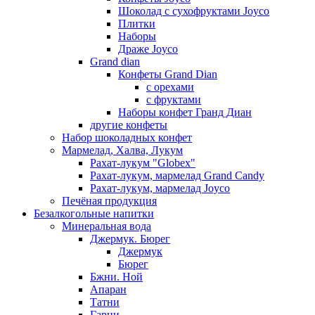
Шоколад с сухофруктами Joyco
Плитки
Наборы
Драже Joyco
Grand dian
Конфеты Grand Dian
с орехами
с фруктами
Наборы конфет Гранд Диан
другие конфеты
Набор шоколадных конфет
Мармелад, Халва, Лукум
Рахат-лукум "Globex"
Рахат-лукум, мармелад Grand Candy
Рахат-лукум, мармелад Joyco
Печёная продукция
Безалкогольные напитки
Минеральная вода
Джермук. Бюрег
Джермук
Бюрег
Бжни. Ной
Апаран
Татни
Гарни