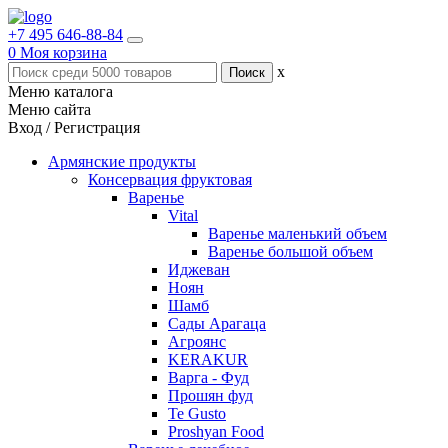
+7 495 646-88-84
0
Моя корзина
x
Меню каталога
Меню сайта
Вход / Регистрация
Армянские продукты
Консервация фруктовая
Варенье
Vital
Варенье маленький объем
Варенье большой объем
Иджеван
Ноян
Шамб
Сады Арагаца
Агроянс
KERAKUR
Варга - Фуд
Прошян фуд
Te Gusto
Proshyan Food