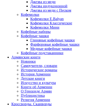
Джезва из меди
Джезва индукционной
Джезва из меди с Песком
Кофемолки
Кофемолки E.Balyan
Кофемолки Классические
Кофемолки Мини
Кофейные наборы
Кофейные чашки
Глиняные кофейные чашки
Фарфоровые кофейные чашки
Медные кофейные чашки
Кофейные подстаканники
Армянские книги
Новинки
Самоучители, словари
Исторические романы
История Армении
Детские книги
Иcкусство и культура
Книги об Армении
О Геноциде Армян
Публицистика
Религия Армении
Кроссворды. Сканворды