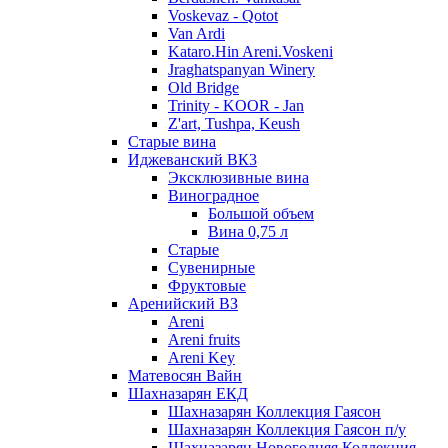
Voskevaz - Qotot
Van Ardi
Kataro.Hin Areni.Voskeni
Jraghatspanyan Winery
Old Bridge
Trinity - KOOR - Jan
Z'art, Tushpa, Keush
Старые вина
Иджеванский ВК3
Эксклюзивные вина
Виноградное
Большой объем
Вина 0,75 л
Старые
Сувенирные
Фруктовые
Аренийский ВЗ
Areni
Areni fruits
Areni Key
Матевосян Вайн
Шахназарян ЕКД
Шахназарян Коллекция Гаясон
Шахназарян Коллекция Гаясон п/у
Шахназарян Новогодняя Коллекция