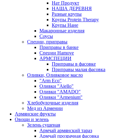
Нат Продукт
НАША ДЕРЕВНЯ
Разные крупы
Крупы Protein Therapy
Крупы Нане
Макаронные изделия
Соусы
Специи, приправы
Приправы в банке
Специи Hamove
АРМСПЕЦИИ
Приправы в фасовке
Приправы малая фасовка
Оливки, Оливковое масло
"Arm Eco"
Оливки "Aiello"
Оливки "AMADO"
Оливки "Armenium"
Хлебобулочные изделия
Мед из Армении
Армянские фрукты
Овощи и зелень
Зелень сушеная
Армчай армянский тараз
Армчай прозрачная фасовка