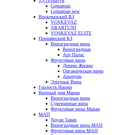
ТД Гетнатун
Getnatoun
Getnatoun new
Воскевазский ВЗ
VOSKEVAZ
ARARTUNI
VOSKEVAZ ELITE
Прошянский КЗ
Виноградные вина
Виноградные
Арт Палас
Фруктовые вина
Дерево Жизни
Органические вина
Арцруни
Элитные Вина
Гордость Нации
Винный дом Маран
Виноградные вина
Сувенирные вина
Фруктовые вина Маран
МАП
Noyan Tapan
Виноградные вина МАП
Фруктовые вина МАП