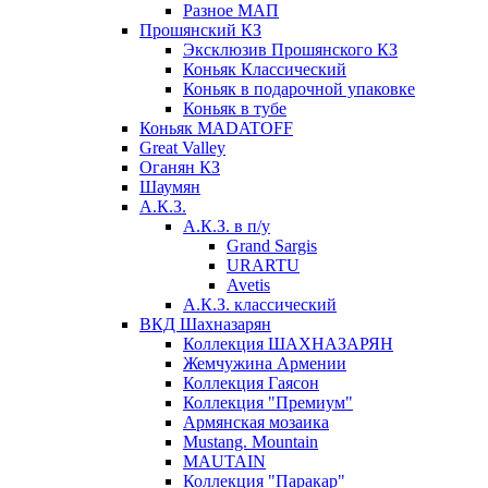
Разное МАП
Прошянский КЗ
Эксклюзив Прошянского КЗ
Коньяк Классический
Коньяк в подарочной упаковке
Коньяк в тубе
Коньяк MADATOFF
Great Valley
Оганян КЗ
Шаумян
А.К.З.
А.К.З. в п/у
Grand Sargis
URARTU
Avetis
А.К.З. классический
ВКД Шахназарян
Коллекция ШАХНАЗАРЯН
Жемчужина Армении
Коллекция Гаясон
Коллекция "Премиум"
Армянская мозаика
Mustang. Mountain
MAUTAIN
Коллекция "Паракар"