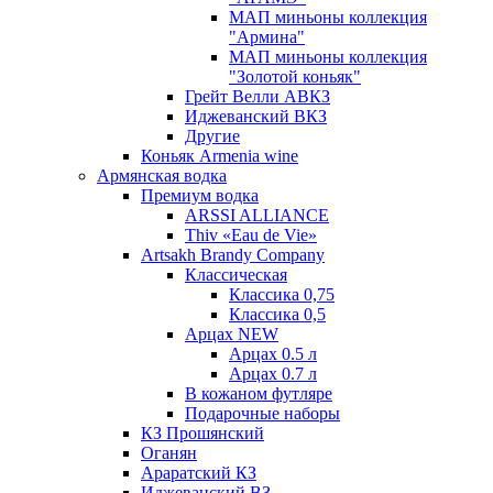
МАП миньоны коллекция
"Армина"
МАП миньоны коллекция
"Золотой коньяк"
Грейт Велли АВКЗ
Иджеванский ВКЗ
Другие
Коньяк Armenia wine
Армянская водка
Премиум водка
ARSSI ALLIANCE
Thiv «Eau de Vie»
Artsakh Brandy Company
Классическая
Классика 0,75
Классика 0,5
Арцах NEW
Арцах 0.5 л
Арцах 0.7 л
В кожаном футляре
Подарочные наборы
КЗ Прошянский
Оганян
Араратский КЗ
Иджеванский ВЗ