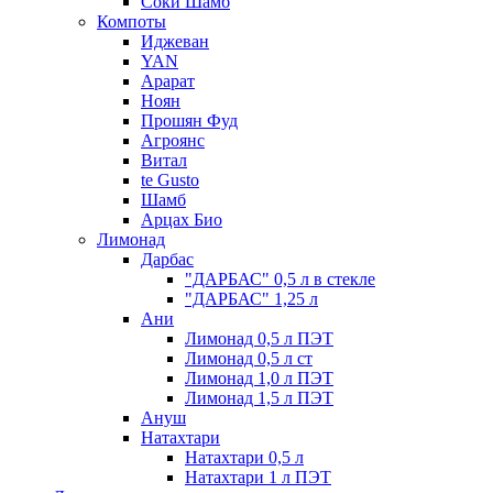
Соки Шамб
Компоты
Иджеван
YAN
Арарат
Ноян
Прошян Фуд
Агроянс
Витал
te Gusto
Шамб
Арцах Био
Лимонад
Дарбас
"ДАРБАС" 0,5 л в стекле
"ДАРБАС" 1,25 л
Ани
Лимонад 0,5 л ПЭТ
Лимонад 0,5 л ст
Лимонад 1,0 л ПЭТ
Лимонад 1,5 л ПЭТ
Ануш
Натахтари
Натахтари 0,5 л
Натахтари 1 л ПЭТ