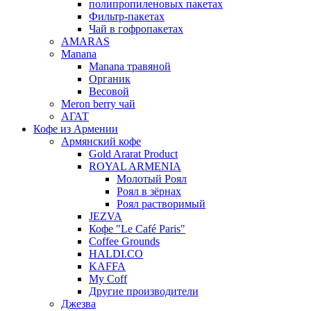
полипропиленовых пакетах
Фильтр-пакетах
Чай в гофропакетах
AMARAS
Manana
Manana травяной
Органик
Весовой
Meron berry чай
АГАТ
Кофе из Армении
Армянский кофе
Gold Ararat Product
ROYAL ARMENIA
Молотый Роял
Роял в зёрнах
Роял растворимый
JEZVA
Кофе "Le Café Paris"
Coffee Grounds
HALDI.CO
KAFFA
My Coff
Другие производители
Джезва