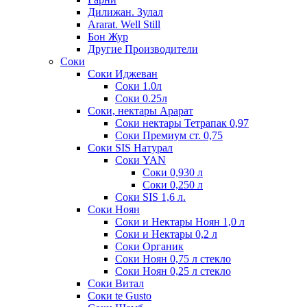
Дилижан. Зулал
Ararat. Well Still
Бон Жур
Другие Производители
Соки
Соки Иджеван
Соки 1.0л
Соки 0.25л
Соки, нектары Арарат
Соки нектары Тетрапак 0,97
Соки Премиум ст. 0,75
Соки SIS Натурал
Соки YAN
Соки 0,930 л
Соки 0,250 л
Соки SIS 1,6 л.
Соки Ноян
Соки и Нектары Ноян 1,0 л
Соки и Нектары 0,2 л
Соки Органик
Соки Ноян 0,75 л стекло
Соки Ноян 0,25 л стекло
Соки Витал
Соки te Gusto