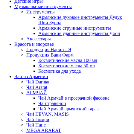
Детские игры
Музыкальные инструменты
Инструменты
Армянские духовые инструменты Дудук
Шви Зурна
Армянские струнные инструменты
Армянские ударные инструменты Доол
Аксессуары
Красота и здоровье
Продукция Нарин - Э
Продукция Ваки Фарм
Косметические масла 100 мл
Косметические масла 50 мл
Косметика для ухода
Чай из Армении
Чай Darman
Чай Ararat
АРМЧАЙ
Чай Армчай в прозрачной фасовке
Чай травяной
Чай Армчай армянский тараз
Чай IJEVAN. MASIS
Чай Гюмри
Чай Нане
MEGA ARARAT