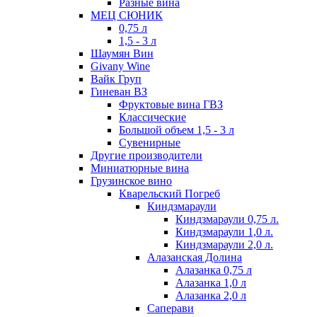
Разные вина
МЕЦ СЮНИК
0,75 л
1,5 - 3 л
Шаумян Вин
Givany Wine
Вайк Груп
Гиневан ВЗ
Фруктовые вина ГВЗ
Классические
Большой объем 1,5 - 3 л
Сувенирные
Другие производители
Миниатюрные вина
Грузинское вино
Кварельский Погреб
Киндзмараули
Киндзмараули 0,75 л.
Киндзмараули 1,0 л.
Киндзмараули 2,0 л.
Алазанская Долина
Алазанка 0,75 л
Алазанка 1,0 л
Алазанка 2,0 л
Саперави