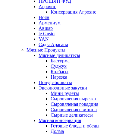
ПРОШЯН ФУД
Агроянс
Консервация Агроянс
Ноян
Армениум
Авшар
te Gusto
YAN
Сады Арагаца
Мясные Продукты
Мясные деликатесы
Бастурма
Суджух
Колбасы
Нарезка
Полуфабрикаты
Эксклюзивные закуски
Мини-рулеты
Сыровяленая вырезка
Сыровяленая говядина
Сыровяленая свинина
Сырные деликатесы
Мясная консервация
Готовые блюда и обеды
Долма