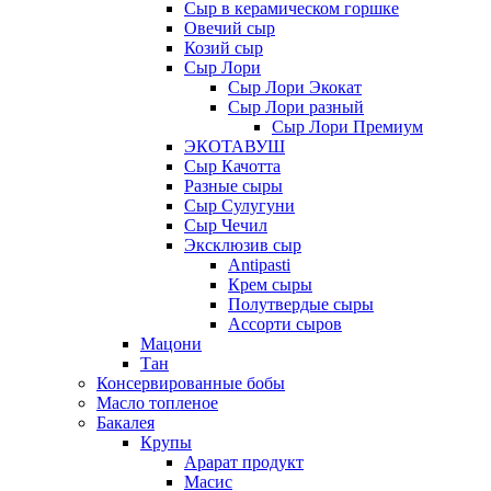
Сыр в керамическом горшке
Овечий сыр
Козий сыр
Сыр Лори
Сыр Лори Экокат
Сыр Лори разный
Сыр Лори Премиум
ЭКОТАВУШ
Сыр Качотта
Разные сыры
Сыр Сулугуни
Сыр Чечил
Эксклюзив сыр
Antipasti
Крем сыры
Полутвердые сыры
Ассорти сыров
Мацони
Тан
Консервированные бобы
Масло топленое
Бакалея
Крупы
Арарат продукт
Масис