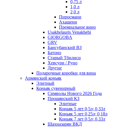
0,75 л
1,0 л
2,0 л
Пиросмани
Ахашени
Премиальное вино
Usakhelauris Venakhebi
GIORGOBA
GRV
Баисубанский ВЗ
Батоно
Старый Тбилиси
Хевсури / Руно
Другие
Подарочные коробки для вина
Армянский коньяк
Элитный
Коньяк сувенирный
Символы Нового 2026 Года
Прошянский КЗ
Элитные
Коньяк 5 лет 0,5л; 0,33л
Коньяк 5 лет 0,25л; 0,18л
Коньяк 7 лет 0,5л; 0,33л
Шахназарян ВКД