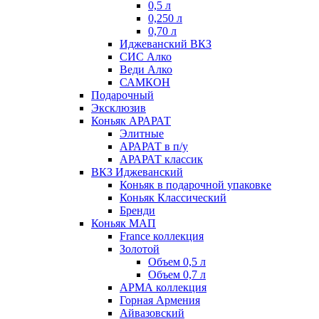
0,5 л
0,250 л
0,70 л
Иджеванский ВКЗ
СИС Алко
Веди Алко
САМКОН
Подарочный
Эксклюзив
Коньяк АРАРАТ
Элитные
АРАРАТ в п/у
АРАРАТ классик
ВКЗ Иджеванский
Коньяк в подарочной упаковке
Коньяк Классический
Бренди
Коньяк МАП
France коллекция
Золотой
Объем 0,5 л
Объем 0,7 л
АРМА коллекция
Горная Армения
Айвазовский