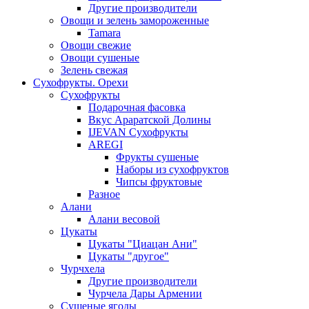
Другие производители
Овощи и зелень замороженные
Tamara
Овощи свежие
Овощи сушеные
Зелень свежая
Сухофрукты. Орехи
Сухофрукты
Подарочная фасовка
Вкус Араратской Долины
IJEVAN Сухофрукты
AREGI
Фрукты сушеные
Наборы из сухофруктов
Чипсы фруктовые
Разное
Алани
Алани весовой
Цукаты
Цукаты "Циацан Ани"
Цукаты "другое"
Чурчхела
Другие производители
Чурчела Дары Армении
Сушеные ягоды