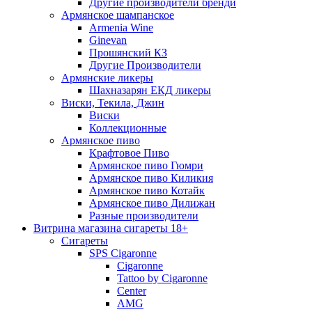
Другие производители бренди
Армянское шампанское
Armenia Wine
Ginevan
Прошянский КЗ
Другие Производители
Армянские ликеры
Шахназарян ЕКД ликеры
Виски, Текила, Джин
Виски
Коллекционные
Армянское пиво
Крафтовое Пиво
Армянское пиво Гюмри
Армянское пиво Киликия
Армянское пиво Котайк
Армянское пиво Дилижан
Разные производители
Витрина магазина сигареты 18+
Cигареты
SPS Cigaronne
Сigaronne
Tattoo by Cigaronne
Center
AMG