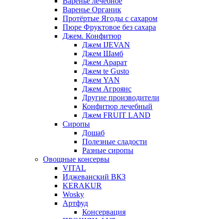
Варенье лечебное
Варенье Органик
Протёртые Ягоды с сахаром
Пюре Фруктовое без сахара
Джем. Конфитюр
Джем IJEVAN
Джем Шамб
Джем Арарат
Джем te Gusto
Джем YAN
Джем Агроянс
Другие производители
Конфитюр лечебный
Джем FRUIT LAND
Сиропы
Дошаб
Полезные сладости
Разные сиропы
Овощные консервы
VITAL
Иджеванский ВКЗ
KERAKUR
Wosky
Артфуд
Консервация