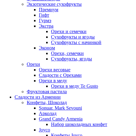
Экзотические сухофрукты
Премиум
Гифт
Гурмэ
Экстра
Орехи и семечки
Сухофрукты и ягоды
Сухофрукты с начинкой
Эконом
Орехи, семечки
Сухофрукты, ягоды
Орехи
Орехи весовые
Сладости с Орехами
Орехи в меду
Орехи в меду Te Gusto
Фруктовая пастила
Сладости из Армении
Конфеты, Шоколад
Sonuar. Mark Sevouni
Арколад
Grand Candy Armenia
Набор шоколадных конфет
Joyco
Конфеты Joyco