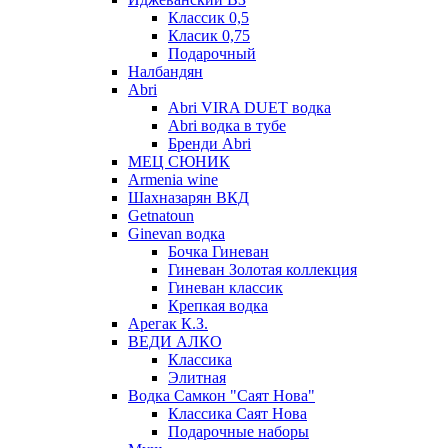
Классик 0,5
Класик 0,75
Подарочный
Налбандян
Abri
Abri VIRA DUET водка
Abri водка в тубе
Бренди Abri
МЕЦ СЮНИК
Armenia wine
Шахназарян ВКД
Getnatoun
Ginevan водка
Бочка Гиневан
Гиневан Золотая коллекция
Гиневан классик
Крепкая водка
Арегак К.З.
ВЕДИ АЛКО
Классика
Элитная
Водка Самкон "Саят Нова"
Классика Саят Нова
Подарочные наборы