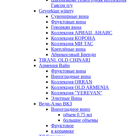
Гаясон п/у
Gevorkian winery
Сувенирные вина
Фруктовые вина
Геворкян вина
Коллекция АРИАЦ. АНАИС
Коллекция КОРОНА
Коллекция МИ ТАС
Креплёные вина
Абрикосовый Бренди
TIRANI. OLD CHINARI
Армения Вайн
Фруктовые вина
Виноградные вина
Коллекция ORRAN
Коллекция OLD ARMENIA
Коллекция "YEREVAN"
Элитные Вина
Веди-Алко ВКЗ
Виноградное вино
объем 0.75 мл
большие объемы
Фруктовое
в керамике