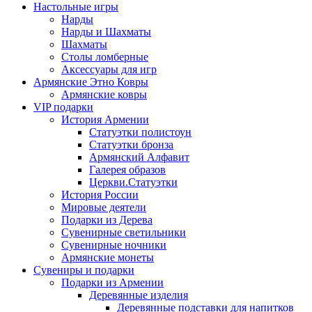
Настольные игры
Нарды
Нарды и Шахматы
Шахматы
Столы ломберные
Аксессуары для игр
Армянские Этно Ковры
Армянские ковры
VIP подарки
История Армении
Статуэтки полистоун
Статуэтки бронза
Армянский Алфавит
Галерея образов
Церкви.Статуэтки
История России
Мировые деятели
Подарки из Дерева
Сувенирные светильники
Сувенирные ночники
Армянские монеты
Сувениры и подарки
Подарки из Армении
Деревянные изделия
Деревянные подставки для напитков