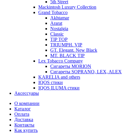
5th Street
Mackintosh Luxury Collection
Grand Tobacco
Akhtamar
Ararat
Nostalgia
Classic
TIP TOP
TRIUMPH. VIP
GT. Elegant. New Black
MT. BLACK TIP
Lex Tobacco Company
Сигареты MORION
Сигареты SOPRANO, LEX, ALEX
KARELIA and others
IQOS стики
IQOS ILUMA стики
Аксессуары
О компании
Каталог
Оплата
Доставка
Контакты
Как купить