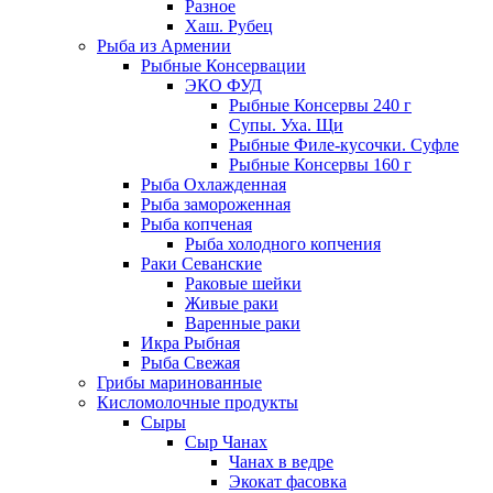
Разное
Хаш. Рубец
Рыба из Армении
Рыбные Консервации
ЭКО ФУД
Рыбные Консервы 240 г
Супы. Уха. Щи
Рыбные Филе-кусочки. Суфле
Рыбные Консервы 160 г
Рыба Охлажденная
Рыба замороженная
Рыба копченая
Рыба холодного копчения
Раки Севанские
Раковые шейки
Живые раки
Варенные раки
Икра Рыбная
Рыба Свежая
Грибы маринованные
Кисломолочные продукты
Сыры
Сыр Чанах
Чанах в ведре
Экокат фасовка