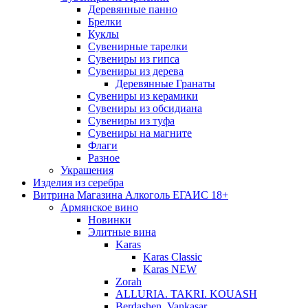
Деревянные панно
Брелки
Куклы
Сувенирные тарелки
Сувениры из гипса
Сувениры из дерева
Деревянные Гранаты
Сувениры из керамики
Сувениры из обсидиана
Сувениры из туфа
Сувениры на магните
Флаги
Разное
Украшения
Изделия из серебра
Витрина Магазина Алкоголь ЕГАИС 18+
Армянское вино
Новинки
Элитные вина
Karas
Karas Classic
Karas NEW
Zorah
ALLURIA. TAKRI. KOUASH
Berdashen. Vankasar