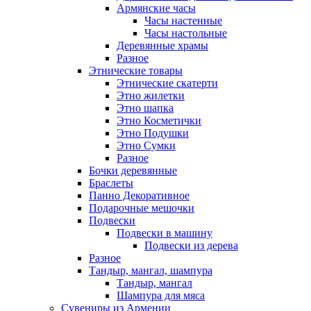
Армянские часы
Часы настенные
Часы настольные
Деревянные храмы
Разное
Этнические товары
Этнические скатерти
Этно жилетки
Этно шапка
Этно Косметички
Этно Подушки
Этно Сумки
Разное
Бочки деревянные
Браслеты
Панно Декоративное
Подарочные мешочки
Подвески
Подвески в машину
Подвески из дерева
Разное
Тандыр, мангал, шампура
Тандыр, мангал
Шампура для мяса
Сувениры из Армении