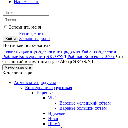
Наш магазин
Запомнить меня
Регистрация
Забыли пароль?
Войти как пользователь:
Главная страница
Армянские продукты
Рыба из Армении
Рыбные Консервации
ЭКО ФУД
Рыбные Консервы 240 г
Сиг
Севанский в томатном соусе 240 гр ЭКО ФУД
Меню каталога
Каталог товаров
Армянские продукты
Консервация фруктовая
Варенье
Vital
Варенье маленький объем
Варенье большой объем
Иджеван
Ноян
Шамб