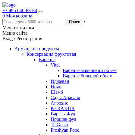
+7 495 646-88-84
0
Моя корзина
x
Меню каталога
Меню сайта
Вход / Регистрация
Армянские продукты
Консервация фруктовая
Варенье
Vital
Варенье маленький объем
Варенье большой объем
Иджеван
Ноян
Шамб
Сады Арагаца
Агроянс
KERAKUR
Варга - Фуд
Прошян фуд
Te Gusto
Proshyan Food