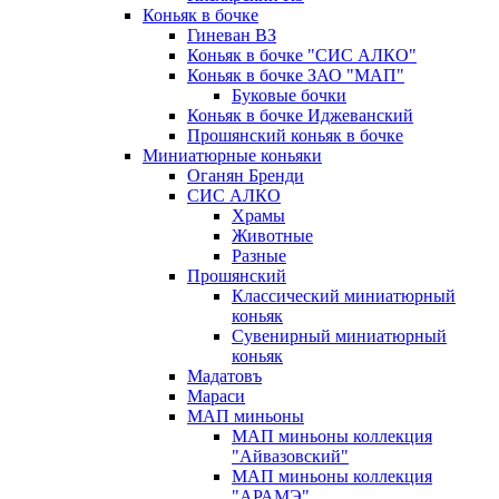
Коньяк в бочке
Гиневан ВЗ
Коньяк в бочке "СИС АЛКО"
Коньяк в бочке ЗАО "МАП"
Буковые бочки
Коньяк в бочке Иджеванский
Прошянский коньяк в бочке
Миниатюрные коньяки
Оганян Бренди
СИС АЛКО
Храмы
Животные
Разные
Прошянский
Классический миниатюрный
коньяк
Сувенирный миниатюрный
коньяк
Мадатовъ
Мараси
МАП миньоны
МАП миньоны коллекция
"Айвазовский"
МАП миньоны коллекция
"АРАМЭ"