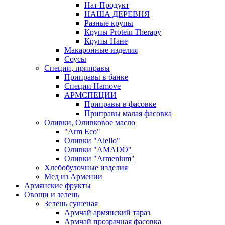
Нат Продукт
НАША ДЕРЕВНЯ
Разные крупы
Крупы Protein Therapy
Крупы Нане
Макаронные изделия
Соусы
Специи, приправы
Приправы в банке
Специи Hamove
АРМСПЕЦИИ
Приправы в фасовке
Приправы малая фасовка
Оливки, Оливковое масло
"Arm Eco"
Оливки "Aiello"
Оливки "AMADO"
Оливки "Armenium"
Хлебобулочные изделия
Мед из Армении
Армянские фрукты
Овощи и зелень
Зелень сушеная
Армчай армянский тараз
Армчай прозрачная фасовка