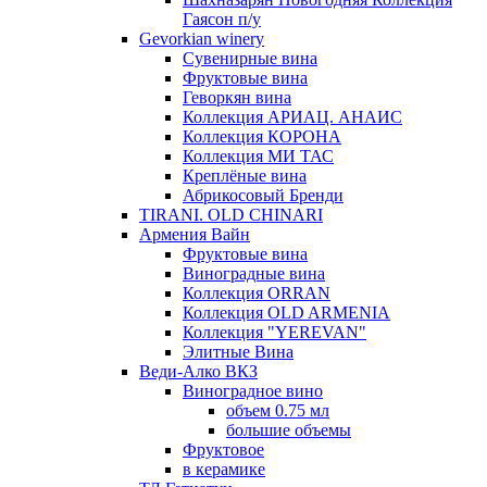
Гаясон п/у
Gevorkian winery
Сувенирные вина
Фруктовые вина
Геворкян вина
Коллекция АРИАЦ. АНАИС
Коллекция КОРОНА
Коллекция МИ ТАС
Креплёные вина
Абрикосовый Бренди
TIRANI. OLD CHINARI
Армения Вайн
Фруктовые вина
Виноградные вина
Коллекция ORRAN
Коллекция OLD ARMENIA
Коллекция "YEREVAN"
Элитные Вина
Веди-Алко ВКЗ
Виноградное вино
объем 0.75 мл
большие объемы
Фруктовое
в керамике