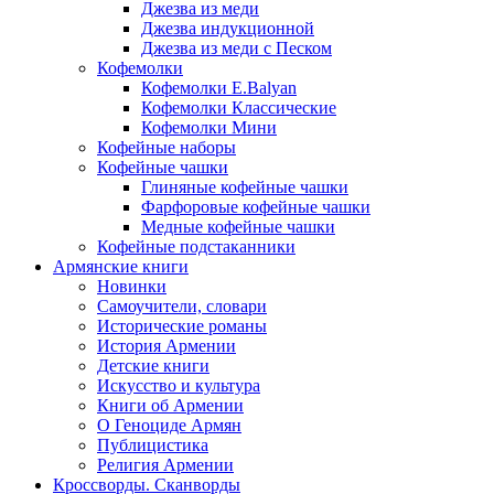
Джезва из меди
Джезва индукционной
Джезва из меди с Песком
Кофемолки
Кофемолки E.Balyan
Кофемолки Классические
Кофемолки Мини
Кофейные наборы
Кофейные чашки
Глиняные кофейные чашки
Фарфоровые кофейные чашки
Медные кофейные чашки
Кофейные подстаканники
Армянские книги
Новинки
Самоучители, словари
Исторические романы
История Армении
Детские книги
Иcкусство и культура
Книги об Армении
О Геноциде Армян
Публицистика
Религия Армении
Кроссворды. Сканворды