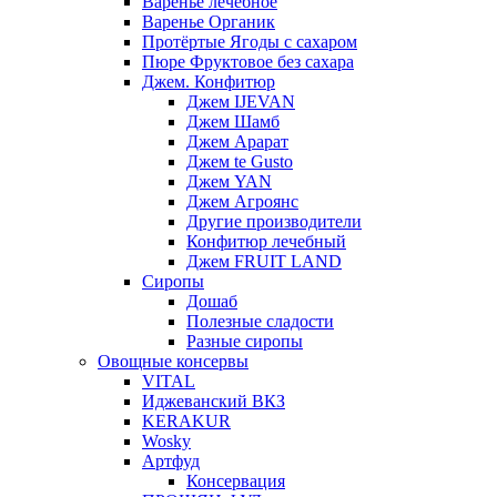
Варенье лечебное
Варенье Органик
Протёртые Ягоды с сахаром
Пюре Фруктовое без сахара
Джем. Конфитюр
Джем IJEVAN
Джем Шамб
Джем Арарат
Джем te Gusto
Джем YAN
Джем Агроянс
Другие производители
Конфитюр лечебный
Джем FRUIT LAND
Сиропы
Дошаб
Полезные сладости
Разные сиропы
Овощные консервы
VITAL
Иджеванский ВКЗ
KERAKUR
Wosky
Артфуд
Консервация