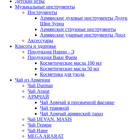
Детские игры
Музыкальные инструменты
Инструменты
Армянские духовые инструменты Дудук
Шви Зурна
Армянские струнные инструменты
Армянские ударные инструменты Доол
Аксессуары
Красота и здоровье
Продукция Нарин - Э
Продукция Ваки Фарм
Косметические масла 100 мл
Косметические масла 50 мл
Косметика для ухода
Чай из Армении
Чай Darman
Чай Ararat
АРМЧАЙ
Чай Армчай в прозрачной фасовке
Чай травяной
Чай Армчай армянский тараз
Чай IJEVAN. MASIS
Чай Гюмри
Чай Нане
MEGA ARARAT