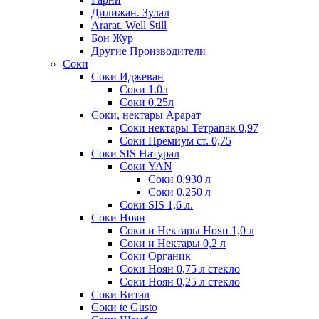
Дилижан. Зулал
Ararat. Well Still
Бон Жур
Другие Производители
Соки
Соки Иджеван
Соки 1.0л
Соки 0.25л
Соки, нектары Арарат
Соки нектары Тетрапак 0,97
Соки Премиум ст. 0,75
Соки SIS Натурал
Соки YAN
Соки 0,930 л
Соки 0,250 л
Соки SIS 1,6 л.
Соки Ноян
Соки и Нектары Ноян 1,0 л
Соки и Нектары 0,2 л
Соки Органик
Соки Ноян 0,75 л стекло
Соки Ноян 0,25 л стекло
Соки Витал
Соки te Gusto