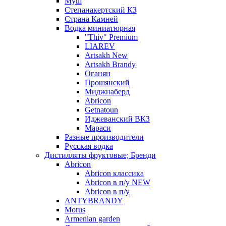
Муш
Степанакертский КЗ
Страна Камней
Водка миниатюрная
"Thiv" Premium
LIAREV
Artsakh New
Artsakh Brandy
Оганян
Прошянский
Миджнаберд
Abricon
Getnatoun
Иджеванский ВКЗ
Мараси
Разные производители
Русская водка
Дистилляты фруктовые; Бренди
Abricon
Abricon классика
Abricon в п/у NEW
Abricon в п/у
ANTYBRANDY
Morus
Armenian garden