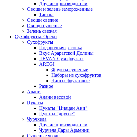
Другие производители
Овощи и зелень замороженные
Tamara
Овощи свежие
Овощи сушеные
Зелень свежая
Сухофрукты. Орехи
Сухофрукты
Подарочная фасовка
Вкус Араратской Долины
IJEVAN Сухофрукты
AREGI
Фрукты сушеные
Наборы из сухофруктов
Чипсы фруктовые
Разное
Алани
Алани весовой
Цукаты
Цукаты "Циацан Ани"
Цукаты "другое"
Чурчхела
Другие производители
Чурчела Дары Армении
Сушеные ягоды