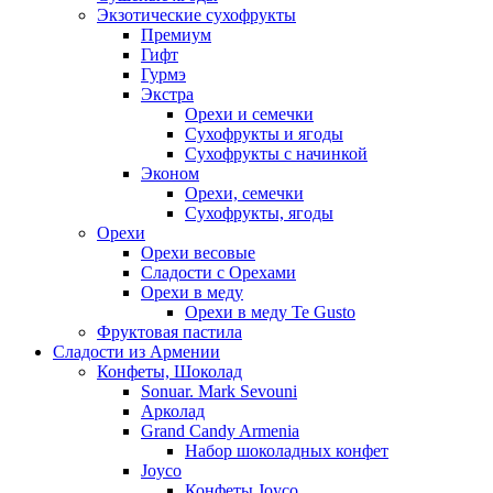
Экзотические сухофрукты
Премиум
Гифт
Гурмэ
Экстра
Орехи и семечки
Сухофрукты и ягоды
Сухофрукты с начинкой
Эконом
Орехи, семечки
Сухофрукты, ягоды
Орехи
Орехи весовые
Сладости с Орехами
Орехи в меду
Орехи в меду Te Gusto
Фруктовая пастила
Сладости из Армении
Конфеты, Шоколад
Sonuar. Mark Sevouni
Арколад
Grand Candy Armenia
Набор шоколадных конфет
Joyco
Конфеты Joyco