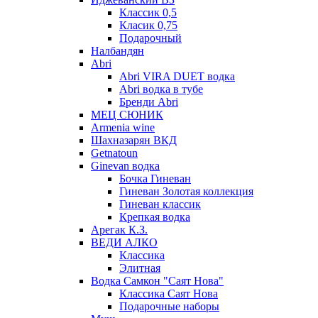
Классик 0,5
Класик 0,75
Подарочный
Налбандян
Abri
Abri VIRA DUET водка
Abri водка в тубе
Бренди Abri
МЕЦ СЮНИК
Armenia wine
Шахназарян ВКД
Getnatoun
Ginevan водка
Бочка Гиневан
Гиневан Золотая коллекция
Гиневан классик
Крепкая водка
Арегак К.З.
ВЕДИ АЛКО
Классика
Элитная
Водка Самкон "Саят Нова"
Классика Саят Нова
Подарочные наборы