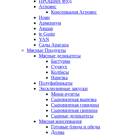
ПРОШЯН ФУД
Агроянс
Консервация Агроянс
Ноян
Армениум
Авшар
te Gusto
YAN
Сады Арагаца
Мясные Продукты
Мясные деликатесы
Бастурма
Суджух
Колбасы
Нарезка
Полуфабрикаты
Эксклюзивные закуски
Мини-рулеты
Сыровяленая вырезка
Сыровяленая говядина
Сыровяленая свинина
Сырные деликатесы
Мясная консервация
Готовые блюда и обеды
Долма