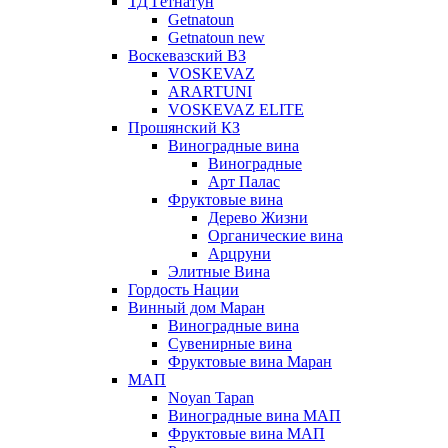
ТД Гетнатун
Getnatoun
Getnatoun new
Воскевазский ВЗ
VOSKEVAZ
ARARTUNI
VOSKEVAZ ELITE
Прошянский КЗ
Виноградные вина
Виноградные
Арт Палас
Фруктовые вина
Дерево Жизни
Органические вина
Арцруни
Элитные Вина
Гордость Нации
Винный дом Маран
Виноградные вина
Сувенирные вина
Фруктовые вина Маран
МАП
Noyan Tapan
Виноградные вина МАП
Фруктовые вина МАП