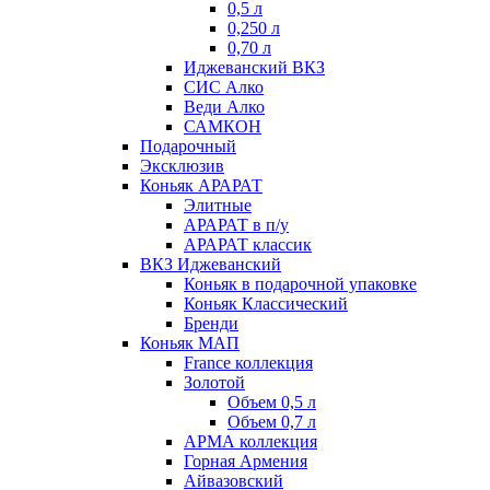
0,5 л
0,250 л
0,70 л
Иджеванский ВКЗ
СИС Алко
Веди Алко
САМКОН
Подарочный
Эксклюзив
Коньяк АРАРАТ
Элитные
АРАРАТ в п/у
АРАРАТ классик
ВКЗ Иджеванский
Коньяк в подарочной упаковке
Коньяк Классический
Бренди
Коньяк МАП
France коллекция
Золотой
Объем 0,5 л
Объем 0,7 л
АРМА коллекция
Горная Армения
Айвазовский