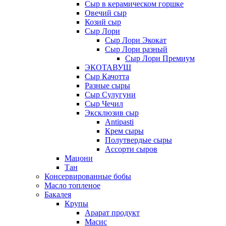
Сыр в керамическом горшке
Овечий сыр
Козий сыр
Сыр Лори
Сыр Лори Экокат
Сыр Лори разный
Сыр Лори Премиум
ЭКОТАВУШ
Сыр Качотта
Разные сыры
Сыр Сулугуни
Сыр Чечил
Эксклюзив сыр
Antipasti
Крем сыры
Полутвердые сыры
Ассорти сыров
Мацони
Тан
Консервированные бобы
Масло топленое
Бакалея
Крупы
Арарат продукт
Масис