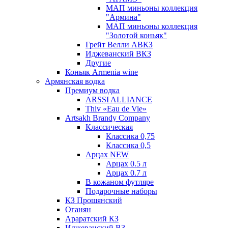
МАП миньоны коллекция
"Армина"
МАП миньоны коллекция
"Золотой коньяк"
Грейт Велли АВКЗ
Иджеванский ВКЗ
Другие
Коньяк Armenia wine
Армянская водка
Премиум водка
ARSSI ALLIANCE
Thiv «Eau de Vie»
Artsakh Brandy Company
Классическая
Классика 0,75
Классика 0,5
Арцах NEW
Арцах 0.5 л
Арцах 0.7 л
В кожаном футляре
Подарочные наборы
КЗ Прошянский
Оганян
Араратский КЗ
Иджеванский ВЗ