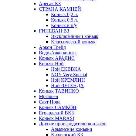
Арегак КЗ
СТРАНА КАМНЕЙ
Коньяк 0,2 л.
Коньяк 0,5 л.
Коньяк в п/у
ГИНЕВАН ВЗ
Эксклюзивный коньяк
Классический коньяк
Аркон Трейд
Веди-Алко коньяк
Коньяк АРАДИС
Коньяк Ной
Ной ЕКВВКА
NOY Very Special
Ной КРЕМЛИН
Ной ЛЕГЕНДА
Коньяк ТАВИНКО
Мргашен
Саят Нова
Коньяк САМКОН
Егвардский ВКЗ
Коньяк MARASI
Другие производители коньяков
Армянские коньяки
Кизлярский КЗ