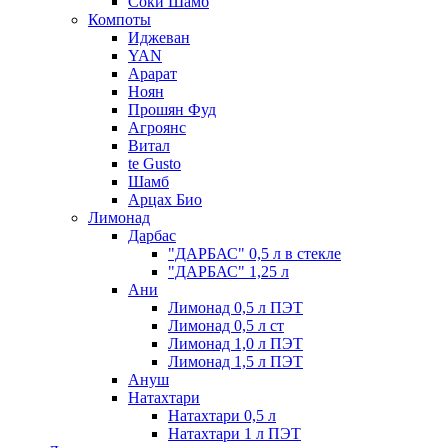
Соки Шамб
Компоты
Иджеван
YAN
Арарат
Ноян
Прошян Фуд
Агроянс
Витал
te Gusto
Шамб
Арцах Био
Лимонад
Дарбас
"ДАРБАС" 0,5 л в стекле
"ДАРБАС" 1,25 л
Ани
Лимонад 0,5 л ПЭТ
Лимонад 0,5 л ст
Лимонад 1,0 л ПЭТ
Лимонад 1,5 л ПЭТ
Ануш
Натахтари
Натахтари 0,5 л
Натахтари 1 л ПЭТ