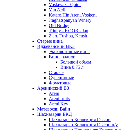
Voskevaz - Qotot
Van Ardi
Kataro.Hin Areni.Voskeni
Jraghatspanyan Winery
Old Bridge
Trinity - KOOR - Jan
Z'art, Tushpa, Keush
Старые вина
Иджеванский ВК3
Эксклюзивные вина
Виноградное
Большой объем
Вина 0,75 л
Старые
Сувенирные
Фруктовые
Аренийский ВЗ
Areni
Areni fruits
Areni Key
Матевосян Вайн
Шахназарян ЕКД
Шахназарян Коллекция Гаясон
Шахназарян Коллекция Гаясон п/у
Шахназарян Новогодняя Коллекция