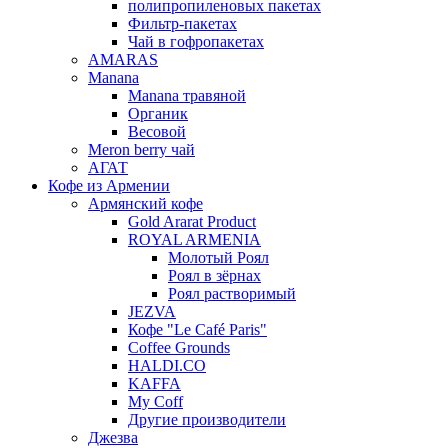
полипропиленовых пакетах
Фильтр-пакетах
Чай в гофропакетах
AMARAS
Manana
Manana травяной
Органик
Весовой
Meron berry чай
АГАТ
Кофе из Армении
Армянский кофе
Gold Ararat Product
ROYAL ARMENIA
Молотый Роял
Роял в зёрнах
Роял растворимый
JEZVA
Кофе "Le Café Paris"
Coffee Grounds
HALDI.CO
KAFFA
My Coff
Другие производители
Джезва