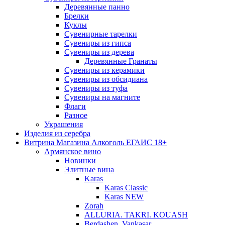
Деревянные панно
Брелки
Куклы
Сувенирные тарелки
Сувениры из гипса
Сувениры из дерева
Деревянные Гранаты
Сувениры из керамики
Сувениры из обсидиана
Сувениры из туфа
Сувениры на магните
Флаги
Разное
Украшения
Изделия из серебра
Витрина Магазина Алкоголь ЕГАИС 18+
Армянское вино
Новинки
Элитные вина
Karas
Karas Classic
Karas NEW
Zorah
ALLURIA. TAKRI. KOUASH
Berdashen. Vankasar