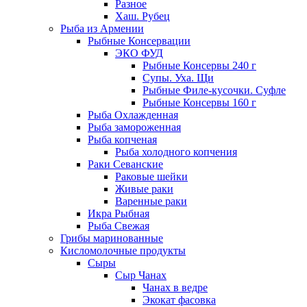
Разное
Хаш. Рубец
Рыба из Армении
Рыбные Консервации
ЭКО ФУД
Рыбные Консервы 240 г
Супы. Уха. Щи
Рыбные Филе-кусочки. Суфле
Рыбные Консервы 160 г
Рыба Охлажденная
Рыба замороженная
Рыба копченая
Рыба холодного копчения
Раки Севанские
Раковые шейки
Живые раки
Варенные раки
Икра Рыбная
Рыба Свежая
Грибы маринованные
Кисломолочные продукты
Сыры
Сыр Чанах
Чанах в ведре
Экокат фасовка