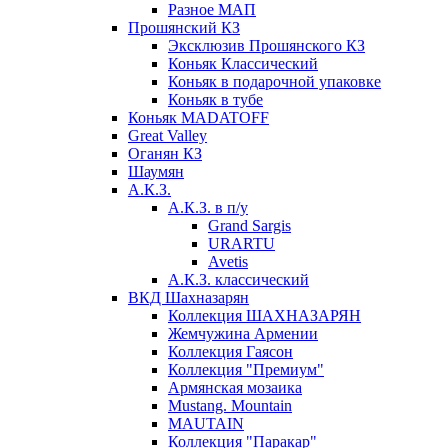
Разное МАП
Прошянский КЗ
Эксклюзив Прошянского КЗ
Коньяк Классический
Коньяк в подарочной упаковке
Коньяк в тубе
Коньяк MADATOFF
Great Valley
Оганян КЗ
Шаумян
А.К.З.
А.К.З. в п/у
Grand Sargis
URARTU
Avetis
А.К.З. классический
ВКД Шахназарян
Коллекция ШАХНАЗАРЯН
Жемчужина Армении
Коллекция Гаясон
Коллекция "Премиум"
Армянская мозаика
Mustang. Mountain
MAUTAIN
Коллекция "Паракар"