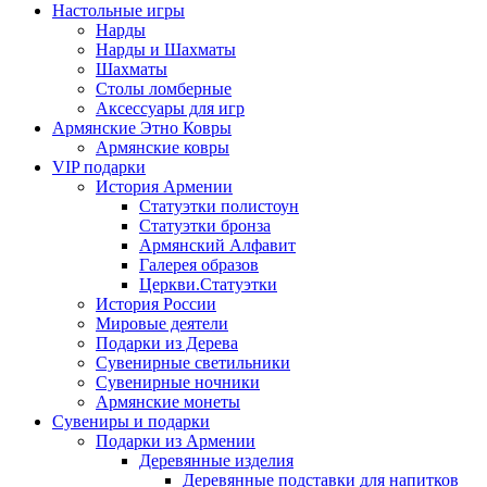
Настольные игры
Нарды
Нарды и Шахматы
Шахматы
Столы ломберные
Аксессуары для игр
Армянские Этно Ковры
Армянские ковры
VIP подарки
История Армении
Статуэтки полистоун
Статуэтки бронза
Армянский Алфавит
Галерея образов
Церкви.Статуэтки
История России
Мировые деятели
Подарки из Дерева
Сувенирные светильники
Сувенирные ночники
Армянские монеты
Сувениры и подарки
Подарки из Армении
Деревянные изделия
Деревянные подставки для напитков