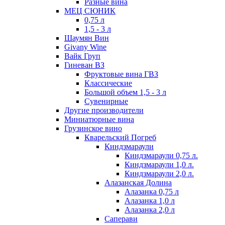
Разные вина
МЕЦ СЮНИК
0,75 л
1,5 - 3 л
Шаумян Вин
Givany Wine
Вайк Груп
Гиневан ВЗ
Фруктовые вина ГВЗ
Классические
Большой объем 1,5 - 3 л
Сувенирные
Другие производители
Миниатюрные вина
Грузинское вино
Кварельский Погреб
Киндзмараули
Киндзмараули 0,75 л.
Киндзмараули 1,0 л.
Киндзмараули 2,0 л.
Алазанская Долина
Алазанка 0,75 л
Алазанка 1,0 л
Алазанка 2,0 л
Саперави