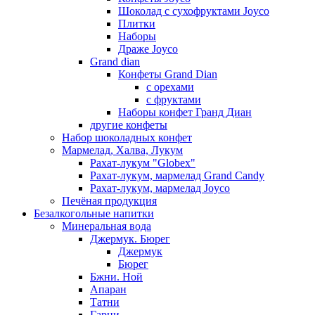
Шоколад с сухофруктами Joyco
Плитки
Наборы
Драже Joyco
Grand dian
Конфеты Grand Dian
с орехами
с фруктами
Наборы конфет Гранд Диан
другие конфеты
Набор шоколадных конфет
Мармелад, Халва, Лукум
Рахат-лукум "Globex"
Рахат-лукум, мармелад Grand Candy
Рахат-лукум, мармелад Joyco
Печёная продукция
Безалкогольные напитки
Минеральная вода
Джермук. Бюрег
Джермук
Бюрег
Бжни. Ной
Апаран
Татни
Гарни