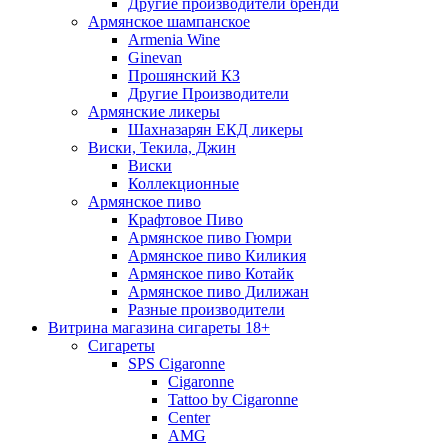
Другие производители бренди
Армянское шампанское
Armenia Wine
Ginevan
Прошянский КЗ
Другие Производители
Армянские ликеры
Шахназарян ЕКД ликеры
Виски, Текила, Джин
Виски
Коллекционные
Армянское пиво
Крафтовое Пиво
Армянское пиво Гюмри
Армянское пиво Киликия
Армянское пиво Котайк
Армянское пиво Дилижан
Разные производители
Витрина магазина сигареты 18+
Cигареты
SPS Cigaronne
Сigaronne
Tattoo by Cigaronne
Center
AMG