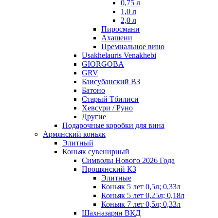
0,75 л
1,0 л
2,0 л
Пиросмани
Ахашени
Премиальное вино
Usakhelauris Venakhebi
GIORGOBA
GRV
Баисубанский ВЗ
Батоно
Старый Тбилиси
Хевсури / Руно
Другие
Подарочные коробки для вина
Армянский коньяк
Элитный
Коньяк сувенирный
Символы Нового 2026 Года
Прошянский КЗ
Элитные
Коньяк 5 лет 0,5л; 0,33л
Коньяк 5 лет 0,25л; 0,18л
Коньяк 7 лет 0,5л; 0,33л
Шахназарян ВКД