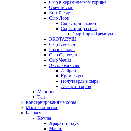
Сыр в керамическом горшке
Овечий сыр
Козий сыр
Сыр Лори
Сыр Лори Экокат
Сыр Лори разный
Сыр Лори Премиум
ЭКОТАВУШ
Сыр Качотта
Разные сыры
Сыр Сулугуни
Сыр Чечил
Эксклюзив сыр
Antipasti
Крем сыры
Полутвердые сыры
Ассорти сыров
Мацони
Тан
Консервированные бобы
Масло топленое
Бакалея
Крупы
Арарат продукт
Масис