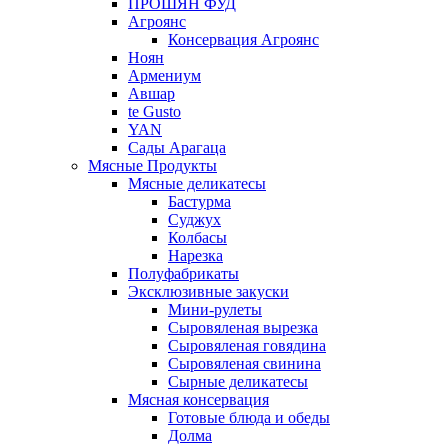
ПРОШЯН ФУД
Агроянс
Консервация Агроянс
Ноян
Армениум
Авшар
te Gusto
YAN
Сады Арагаца
Мясные Продукты
Мясные деликатесы
Бастурма
Суджух
Колбасы
Нарезка
Полуфабрикаты
Эксклюзивные закуски
Мини-рулеты
Сыровяленая вырезка
Сыровяленая говядина
Сыровяленая свинина
Сырные деликатесы
Мясная консервация
Готовые блюда и обеды
Долма