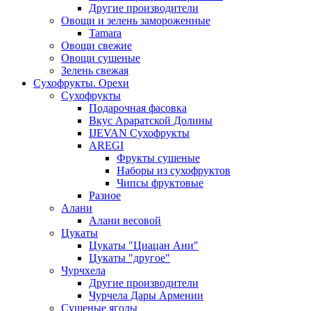
Другие производители
Овощи и зелень замороженные
Tamara
Овощи свежие
Овощи сушеные
Зелень свежая
Сухофрукты. Орехи
Сухофрукты
Подарочная фасовка
Вкус Араратской Долины
IJEVAN Сухофрукты
AREGI
Фрукты сушеные
Наборы из сухофруктов
Чипсы фруктовые
Разное
Алани
Алани весовой
Цукаты
Цукаты "Циацан Ани"
Цукаты "другое"
Чурчхела
Другие производители
Чурчела Дары Армении
Сушеные ягоды