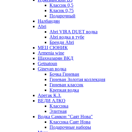
Классик 0,5
Класик 0,75
Подарочный
Налбандян
Abri
Abri VIRA DUET водка
Abri водка в тубе
Бренди Abri
МЕЦ СЮНИК
Armenia wine
Шахназарян ВКД
Getnatoun
Ginevan водка
Бочка Гиневан
Гиневан Золотая коллекция
Гиневан классик
Крепкая водка
Арегак К.З.
ВЕДИ АЛКО
Классика
Элитная
Водка Самкон "Саят Нова"
Классика Саят Нова
Подарочные наборы