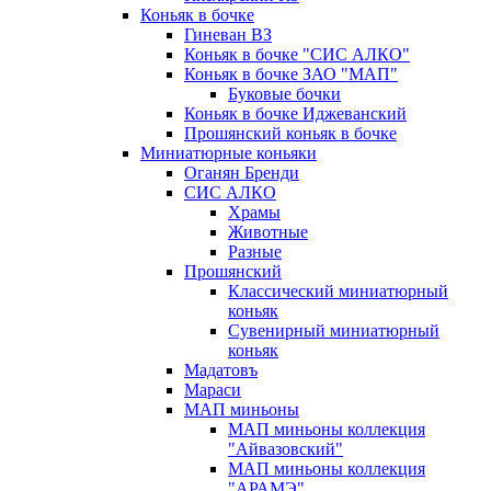
Коньяк в бочке
Гиневан ВЗ
Коньяк в бочке "СИС АЛКО"
Коньяк в бочке ЗАО "МАП"
Буковые бочки
Коньяк в бочке Иджеванский
Прошянский коньяк в бочке
Миниатюрные коньяки
Оганян Бренди
СИС АЛКО
Храмы
Животные
Разные
Прошянский
Классический миниатюрный
коньяк
Сувенирный миниатюрный
коньяк
Мадатовъ
Мараси
МАП миньоны
МАП миньоны коллекция
"Айвазовский"
МАП миньоны коллекция
"АРАМЭ"