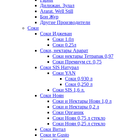
Дилижан. Зулал
Ararat. Well Still
Бон Жур
Другие Производители
Соки
Соки Иджеван
Соки 1.0л
Соки 0.25л
Соки, нектары Арарат
Соки нектары Тетрапак 0,97
Соки Премиум ст. 0,75
Соки SIS Натурал
Соки YAN
Соки 0,930 л
Соки 0,250 л
Соки SIS 1,6 л.
Соки Ноян
Соки и Нектары Ноян 1,0 л
Соки и Нектары 0,2 л
Соки Органик
Соки Ноян 0,75 л стекло
Соки Ноян 0,25 л стекло
Соки Витал
Соки te Gusto