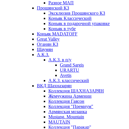
Разное МАП
Прошянский КЗ
Эксклюзив Прошянского КЗ
Коньяк Классический
Коньяк в подарочной упаковке
Коньяк в тубе
Коньяк MADATOFF
Great Valley
Оганян КЗ
Шаумян
А.К.З.
А.К.З. в п/у
Grand Sargis
URARTU
Avetis
А.К.З. классический
ВКД Шахназарян
Коллекция ШАХНАЗАРЯН
Жемчужина Армении
Коллекция Гаясон
Коллекция "Премиум"
Армянская мозаика
Mustang. Mountain
MAUTAIN
Коллекция "Паракар"