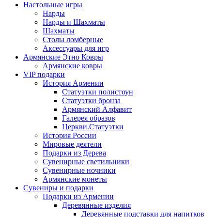
Настольные игры
Нарды
Нарды и Шахматы
Шахматы
Столы ломберные
Аксессуары для игр
Армянские Этно Ковры
Армянские ковры
VIP подарки
История Армении
Статуэтки полистоун
Статуэтки бронза
Армянский Алфавит
Галерея образов
Церкви.Статуэтки
История России
Мировые деятели
Подарки из Дерева
Сувенирные светильники
Сувенирные ночники
Армянские монеты
Сувениры и подарки
Подарки из Армении
Деревянные изделия
Деревянные подставки для напитков