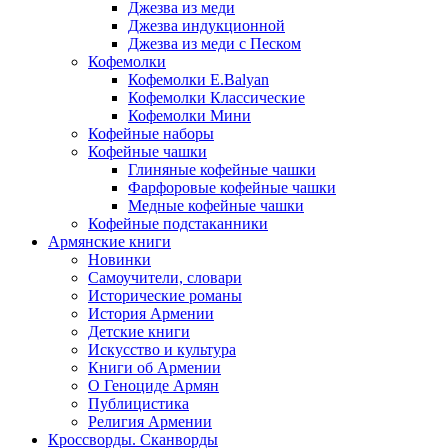
Джезва из меди
Джезва индукционной
Джезва из меди с Песком
Кофемолки
Кофемолки E.Balyan
Кофемолки Классические
Кофемолки Мини
Кофейные наборы
Кофейные чашки
Глиняные кофейные чашки
Фарфоровые кофейные чашки
Медные кофейные чашки
Кофейные подстаканники
Армянские книги
Новинки
Самоучители, словари
Исторические романы
История Армении
Детские книги
Иcкусство и культура
Книги об Армении
О Геноциде Армян
Публицистика
Религия Армении
Кроссворды. Сканворды