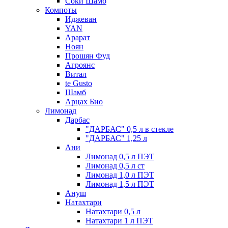
Соки Шамб
Компоты
Иджеван
YAN
Арарат
Ноян
Прошян Фуд
Агроянс
Витал
te Gusto
Шамб
Арцах Био
Лимонад
Дарбас
"ДАРБАС" 0,5 л в стекле
"ДАРБАС" 1,25 л
Ани
Лимонад 0,5 л ПЭТ
Лимонад 0,5 л ст
Лимонад 1,0 л ПЭТ
Лимонад 1,5 л ПЭТ
Ануш
Натахтари
Натахтари 0,5 л
Натахтари 1 л ПЭТ