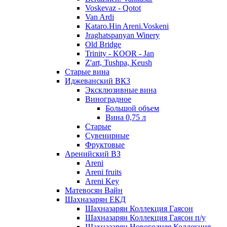
Voskevaz - Qotot
Van Ardi
Kataro.Hin Areni.Voskeni
Jraghatspanyan Winery
Old Bridge
Trinity - KOOR - Jan
Z'art, Tushpa, Keush
Старые вина
Иджеванский ВК3
Эксклюзивные вина
Виноградное
Большой объем
Вина 0,75 л
Старые
Сувенирные
Фруктовые
Аренийский ВЗ
Areni
Areni fruits
Areni Key
Матевосян Вайн
Шахназарян ЕКД
Шахназарян Коллекция Гаясон
Шахназарян Коллекция Гаясон п/у
Шахназарян Новогодняя Коллекция