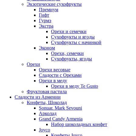
Экзотические сухофрукты
Премиум
Гифт
Гурмэ
Экстра
Орехи и семечки
Сухофрукты и ягоды
Сухофрукты с начинкой
Эконом
Орехи, семечки
Сухофрукты, ягоды
Орехи
Орехи весовые
Сладости с Орехами
Орехи в меду
Орехи в меду Te Gusto
Фруктовая пастила
Сладости из Армении
Конфеты, Шоколад
Sonuar. Mark Sevouni
Арколад
Grand Candy Armenia
Набор шоколадных конфет
Joyco
Конфеты Joyco