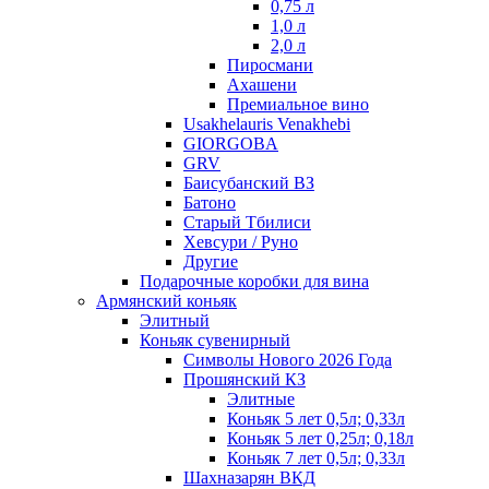
0,75 л
1,0 л
2,0 л
Пиросмани
Ахашени
Премиальное вино
Usakhelauris Venakhebi
GIORGOBA
GRV
Баисубанский ВЗ
Батоно
Старый Тбилиси
Хевсури / Руно
Другие
Подарочные коробки для вина
Армянский коньяк
Элитный
Коньяк сувенирный
Символы Нового 2026 Года
Прошянский КЗ
Элитные
Коньяк 5 лет 0,5л; 0,33л
Коньяк 5 лет 0,25л; 0,18л
Коньяк 7 лет 0,5л; 0,33л
Шахназарян ВКД