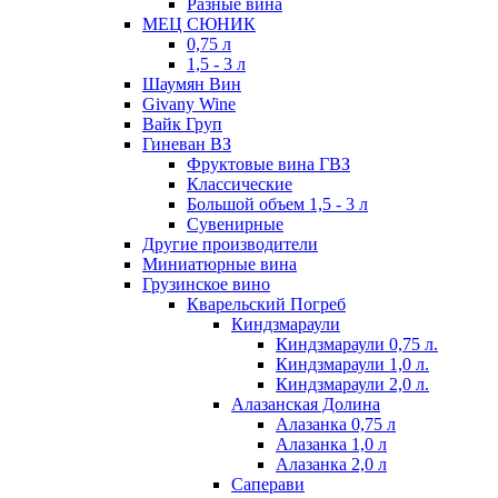
Разные вина
МЕЦ СЮНИК
0,75 л
1,5 - 3 л
Шаумян Вин
Givany Wine
Вайк Груп
Гиневан ВЗ
Фруктовые вина ГВЗ
Классические
Большой объем 1,5 - 3 л
Сувенирные
Другие производители
Миниатюрные вина
Грузинское вино
Кварельский Погреб
Киндзмараули
Киндзмараули 0,75 л.
Киндзмараули 1,0 л.
Киндзмараули 2,0 л.
Алазанская Долина
Алазанка 0,75 л
Алазанка 1,0 л
Алазанка 2,0 л
Саперави