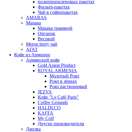
полипропиленовых пакетах
Фильтр-пакетах
Чай в гофропакетах
AMARAS
Manana
Manana травяной
Органик
Весовой
Meron berry чай
АГАТ
Кофе из Армении
Армянский кофе
Gold Ararat Product
ROYAL ARMENIA
Молотый Роял
Роял в зёрнах
Роял растворимый
JEZVA
Кофе "Le Café Paris"
Coffee Grounds
HALDI.CO
KAFFA
My Coff
Другие производители
Джезва