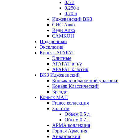
0,5 л
0,250 л
0,70 л
Иджеванский ВКЗ
СИС Алко
Веди Алко
САМКОН
Подарочный
Эксклюзив
Коньяк АРАРАТ
Элитные
АРАРАТ в п/у
АРАРАТ классик
ВКЗ Иджеванский
Коньяк в подарочной упаковке
Коньяк Классический
Бренди
Коньяк МАП
France коллекция
Золотой
Объем 0,5 л
Объем 0,7 л
АРМА коллекция
Горная Армения
Айвазовский