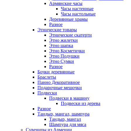
Армянские часы
Часы настенные
Часы настольные
Деревянные храмы
Разное
Этнические товары
Этнические скатерти
Этно жилетки
Этно шапка
Этно Косметички
Этно Подушки
Этно Сумки
Разное
Бочки деревянные
Браслеты
Панно Декоративное
Подарочные мешочки
Подвески
Подвески в машину
Подвески из дерева
Разное
Тандыр, мангал, шампура
Тандыр, мангал
Шампура для мяса
Сувениры из Армении