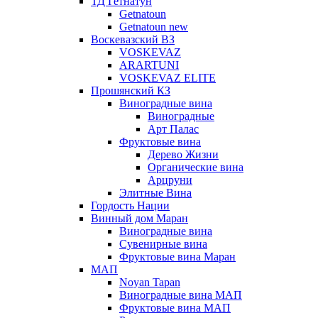
ТД Гетнатун
Getnatoun
Getnatoun new
Воскевазский ВЗ
VOSKEVAZ
ARARTUNI
VOSKEVAZ ELITE
Прошянский КЗ
Виноградные вина
Виноградные
Арт Палас
Фруктовые вина
Дерево Жизни
Органические вина
Арцруни
Элитные Вина
Гордость Нации
Винный дом Маран
Виноградные вина
Сувенирные вина
Фруктовые вина Маран
МАП
Noyan Tapan
Виноградные вина МАП
Фруктовые вина МАП