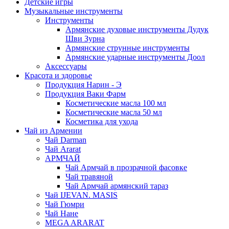
Детские игры
Музыкальные инструменты
Инструменты
Армянские духовые инструменты Дудук
Шви Зурна
Армянские струнные инструменты
Армянские ударные инструменты Доол
Аксессуары
Красота и здоровье
Продукция Нарин - Э
Продукция Ваки Фарм
Косметические масла 100 мл
Косметические масла 50 мл
Косметика для ухода
Чай из Армении
Чай Darman
Чай Ararat
АРМЧАЙ
Чай Армчай в прозрачной фасовке
Чай травяной
Чай Армчай армянский тараз
Чай IJEVAN. MASIS
Чай Гюмри
Чай Нане
MEGA ARARAT