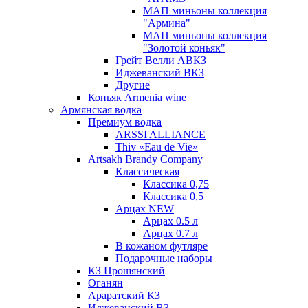
МАП миньоны коллекция
"Армина"
МАП миньоны коллекция
"Золотой коньяк"
Грейт Велли АВКЗ
Иджеванский ВКЗ
Другие
Коньяк Armenia wine
Армянская водка
Премиум водка
ARSSI ALLIANCE
Thiv «Eau de Vie»
Artsakh Brandy Company
Классическая
Классика 0,75
Классика 0,5
Арцах NEW
Арцах 0.5 л
Арцах 0.7 л
В кожаном футляре
Подарочные наборы
КЗ Прошянский
Оганян
Араратский КЗ
Иджеванский ВЗ