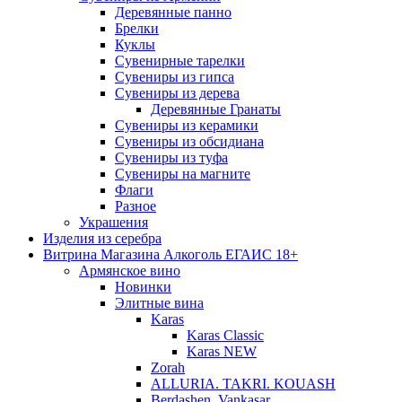
Деревянные панно
Брелки
Куклы
Сувенирные тарелки
Сувениры из гипса
Сувениры из дерева
Деревянные Гранаты
Сувениры из керамики
Сувениры из обсидиана
Сувениры из туфа
Сувениры на магните
Флаги
Разное
Украшения
Изделия из серебра
Витрина Магазина Алкоголь ЕГАИС 18+
Армянское вино
Новинки
Элитные вина
Karas
Karas Classic
Karas NEW
Zorah
ALLURIA. TAKRI. KOUASH
Berdashen. Vankasar