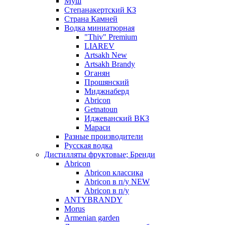
Муш
Степанакертский КЗ
Страна Камней
Водка миниатюрная
"Thiv" Premium
LIAREV
Artsakh New
Artsakh Brandy
Оганян
Прошянский
Миджнаберд
Abricon
Getnatoun
Иджеванский ВКЗ
Мараси
Разные производители
Русская водка
Дистилляты фруктовые; Бренди
Abricon
Abricon классика
Abricon в п/у NEW
Abricon в п/у
ANTYBRANDY
Morus
Armenian garden