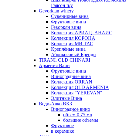
Гаясон п/у
Gevorkian winery
Сувенирные вина
Фруктовые вина
Геворкян вина
Коллекция АРИАЦ. АНАИС
Коллекция КОРОНА
Коллекция МИ ТАС
Креплёные вина
Абрикосовый Бренди
TIRANI. OLD CHINARI
Армения Вайн
Фруктовые вина
Виноградные вина
Коллекция ORRAN
Коллекция OLD ARMENIA
Коллекция "YEREVAN"
Элитные Вина
Веди-Алко ВКЗ
Виноградное вино
объем 0.75 мл
большие объемы
Фруктовое
в керамике