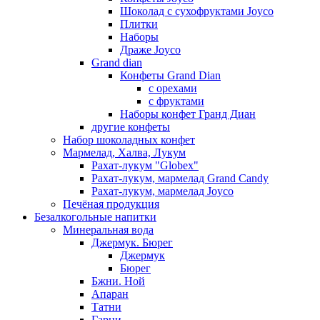
Шоколад с сухофруктами Joyco
Плитки
Наборы
Драже Joyco
Grand dian
Конфеты Grand Dian
с орехами
с фруктами
Наборы конфет Гранд Диан
другие конфеты
Набор шоколадных конфет
Мармелад, Халва, Лукум
Рахат-лукум "Globex"
Рахат-лукум, мармелад Grand Candy
Рахат-лукум, мармелад Joyco
Печёная продукция
Безалкогольные напитки
Минеральная вода
Джермук. Бюрег
Джермук
Бюрег
Бжни. Ной
Апаран
Татни
Гарни