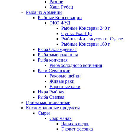
Разное
Хаш. Рубец
Рыба из Армении
Рыбные Консервации
ЭКО ФУД
Рыбные Консервы 240 г
Супы. Уха. Щи
Рыбные Филе-кусочки. Суфле
Рыбные Консервы 160 г
Рыба Охлажденная
Рыба замороженная
Рыба копченая
Рыба холодного копчения
Раки Севанские
Раковые шейки
Живые раки
Варенные раки
Икра Рыбная
Рыба Свежая
Грибы маринованные
Кисломолочные продукты
Сыры
Сыр Чанах
Чанах в ведре
Экокат фасовка