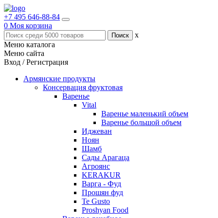
+7 495 646-88-84
0
Моя корзина
x
Меню каталога
Меню сайта
Вход / Регистрация
Армянские продукты
Консервация фруктовая
Варенье
Vital
Варенье маленький объем
Варенье большой объем
Иджеван
Ноян
Шамб
Сады Арагаца
Агроянс
KERAKUR
Варга - Фуд
Прошян фуд
Te Gusto
Proshyan Food