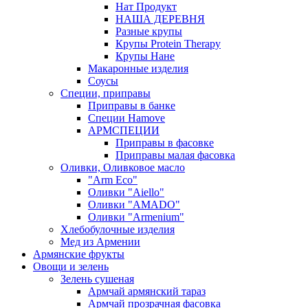
Нат Продукт
НАША ДЕРЕВНЯ
Разные крупы
Крупы Protein Therapy
Крупы Нане
Макаронные изделия
Соусы
Специи, приправы
Приправы в банке
Специи Hamove
АРМСПЕЦИИ
Приправы в фасовке
Приправы малая фасовка
Оливки, Оливковое масло
"Arm Eco"
Оливки "Aiello"
Оливки "AMADO"
Оливки "Armenium"
Хлебобулочные изделия
Мед из Армении
Армянские фрукты
Овощи и зелень
Зелень сушеная
Армчай армянский тараз
Армчай прозрачная фасовка