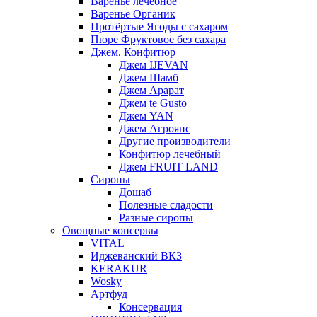
Варенье лечебное
Варенье Органик
Протёртые Ягоды с сахаром
Пюре Фруктовое без сахара
Джем. Конфитюр
Джем IJEVAN
Джем Шамб
Джем Арарат
Джем te Gusto
Джем YAN
Джем Агроянс
Другие производители
Конфитюр лечебный
Джем FRUIT LAND
Сиропы
Дошаб
Полезные сладости
Разные сиропы
Овощные консервы
VITAL
Иджеванский ВКЗ
KERAKUR
Wosky
Артфуд
Консервация