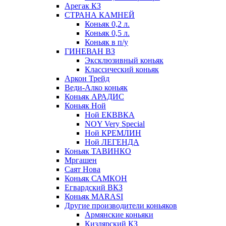
Арегак КЗ
СТРАНА КАМНЕЙ
Коньяк 0,2 л.
Коньяк 0,5 л.
Коньяк в п/у
ГИНЕВАН ВЗ
Эксклюзивный коньяк
Классический коньяк
Аркон Трейд
Веди-Алко коньяк
Коньяк АРАДИС
Коньяк Ной
Ной ЕКВВКА
NOY Very Special
Ной КРЕМЛИН
Ной ЛЕГЕНДА
Коньяк ТАВИНКО
Мргашен
Саят Нова
Коньяк САМКОН
Егвардский ВКЗ
Коньяк MARASI
Другие производители коньяков
Армянские коньяки
Кизлярский КЗ