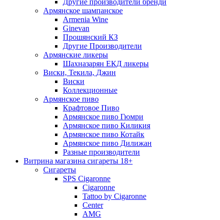
Другие производители бренди
Армянское шампанское
Armenia Wine
Ginevan
Прошянский КЗ
Другие Производители
Армянские ликеры
Шахназарян ЕКД ликеры
Виски, Текила, Джин
Виски
Коллекционные
Армянское пиво
Крафтовое Пиво
Армянское пиво Гюмри
Армянское пиво Киликия
Армянское пиво Котайк
Армянское пиво Дилижан
Разные производители
Витрина магазина сигареты 18+
Cигареты
SPS Cigaronne
Сigaronne
Tattoo by Cigaronne
Center
AMG