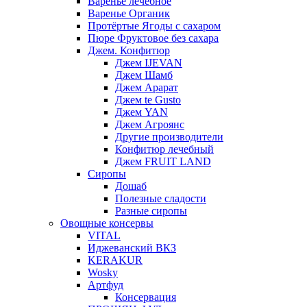
Варенье лечебное
Варенье Органик
Протёртые Ягоды с сахаром
Пюре Фруктовое без сахара
Джем. Конфитюр
Джем IJEVAN
Джем Шамб
Джем Арарат
Джем te Gusto
Джем YAN
Джем Агроянс
Другие производители
Конфитюр лечебный
Джем FRUIT LAND
Сиропы
Дошаб
Полезные сладости
Разные сиропы
Овощные консервы
VITAL
Иджеванский ВКЗ
KERAKUR
Wosky
Артфуд
Консервация