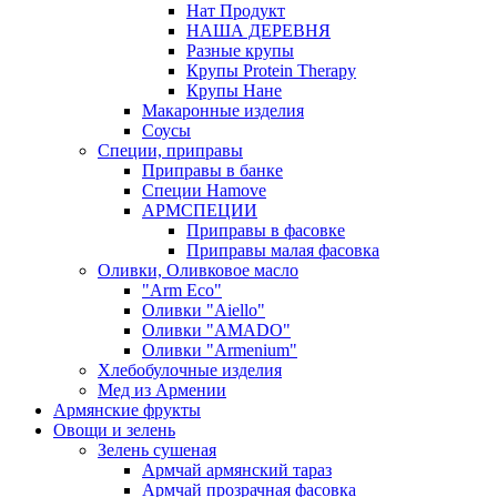
Нат Продукт
НАША ДЕРЕВНЯ
Разные крупы
Крупы Protein Therapy
Крупы Нане
Макаронные изделия
Соусы
Специи, приправы
Приправы в банке
Специи Hamove
АРМСПЕЦИИ
Приправы в фасовке
Приправы малая фасовка
Оливки, Оливковое масло
"Arm Eco"
Оливки "Aiello"
Оливки "AMADO"
Оливки "Armenium"
Хлебобулочные изделия
Мед из Армении
Армянские фрукты
Овощи и зелень
Зелень сушеная
Армчай армянский тараз
Армчай прозрачная фасовка