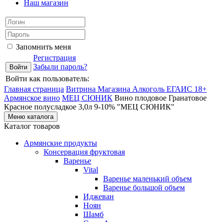
Наш магазин
Запомнить меня
Регистрация
Забыли пароль?
Войти как пользователь:
Главная страница
Витрина Магазина Алкоголь ЕГАИС 18+
Армянское вино
МЕЦ СЮНИК
Вино плодовое Гранатовое
Красное полусладкое 3,0л 9-10% "МЕЦ СЮНИК"
Меню каталога
Каталог товаров
Армянские продукты
Консервация фруктовая
Варенье
Vital
Варенье маленький объем
Варенье большой объем
Иджеван
Ноян
Шамб