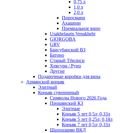
0,75 л
1,0 л
2,0 л
Пиросмани
Ахашени
Премиальное вино
Usakhelauris Venakhebi
GIORGOBA
GRV
Баисубанский ВЗ
Батоно
Старый Тбилиси
Хевсури / Руно
Другие
Подарочные коробки для вина
Армянский коньяк
Элитный
Коньяк сувенирный
Символы Нового 2026 Года
Прошянский КЗ
Элитные
Коньяк 5 лет 0,5л; 0,33л
Коньяк 5 лет 0,25л; 0,18л
Коньяк 7 лет 0,5л; 0,33л
Шахназарян ВКД