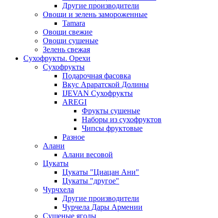
Другие производители
Овощи и зелень замороженные
Tamara
Овощи свежие
Овощи сушеные
Зелень свежая
Сухофрукты. Орехи
Сухофрукты
Подарочная фасовка
Вкус Араратской Долины
IJEVAN Сухофрукты
AREGI
Фрукты сушеные
Наборы из сухофруктов
Чипсы фруктовые
Разное
Алани
Алани весовой
Цукаты
Цукаты "Циацан Ани"
Цукаты "другое"
Чурчхела
Другие производители
Чурчела Дары Армении
Сушеные ягоды