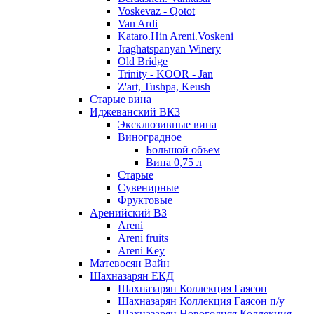
Voskevaz - Qotot
Van Ardi
Kataro.Hin Areni.Voskeni
Jraghatspanyan Winery
Old Bridge
Trinity - KOOR - Jan
Z'art, Tushpa, Keush
Старые вина
Иджеванский ВК3
Эксклюзивные вина
Виноградное
Большой объем
Вина 0,75 л
Старые
Сувенирные
Фруктовые
Аренийский ВЗ
Areni
Areni fruits
Areni Key
Матевосян Вайн
Шахназарян ЕКД
Шахназарян Коллекция Гаясон
Шахназарян Коллекция Гаясон п/у
Шахназарян Новогодняя Коллекция