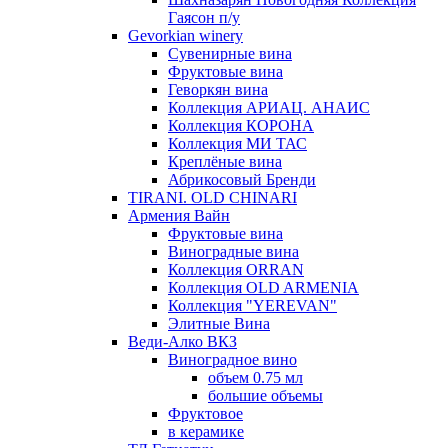
Гаясон п/у
Gevorkian winery
Сувенирные вина
Фруктовые вина
Геворкян вина
Коллекция АРИАЦ. АНАИС
Коллекция КОРОНА
Коллекция МИ ТАС
Креплёные вина
Абрикосовый Бренди
TIRANI. OLD CHINARI
Армения Вайн
Фруктовые вина
Виноградные вина
Коллекция ORRAN
Коллекция OLD ARMENIA
Коллекция "YEREVAN"
Элитные Вина
Веди-Алко ВКЗ
Виноградное вино
объем 0.75 мл
большие объемы
Фруктовое
в керамике