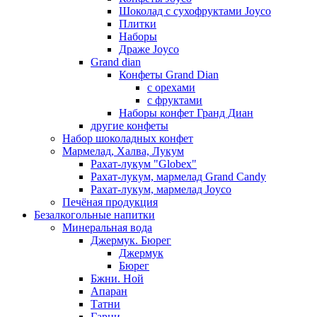
Шоколад с сухофруктами Joyco
Плитки
Наборы
Драже Joyco
Grand dian
Конфеты Grand Dian
с орехами
с фруктами
Наборы конфет Гранд Диан
другие конфеты
Набор шоколадных конфет
Мармелад, Халва, Лукум
Рахат-лукум "Globex"
Рахат-лукум, мармелад Grand Candy
Рахат-лукум, мармелад Joyco
Печёная продукция
Безалкогольные напитки
Минеральная вода
Джермук. Бюрег
Джермук
Бюрег
Бжни. Ной
Апаран
Татни
Гарни