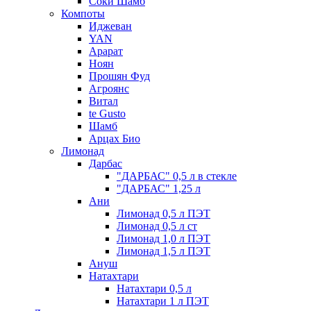
Соки Шамб
Компоты
Иджеван
YAN
Арарат
Ноян
Прошян Фуд
Агроянс
Витал
te Gusto
Шамб
Арцах Био
Лимонад
Дарбас
"ДАРБАС" 0,5 л в стекле
"ДАРБАС" 1,25 л
Ани
Лимонад 0,5 л ПЭТ
Лимонад 0,5 л ст
Лимонад 1,0 л ПЭТ
Лимонад 1,5 л ПЭТ
Ануш
Натахтари
Натахтари 0,5 л
Натахтари 1 л ПЭТ