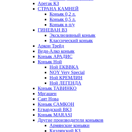
Арегак КЗ
СТРАНА КАМНЕЙ
Коньяк 0,2 л.
Коньяк 0,5 л.
Коньяк в п/у
ГИНЕВАН ВЗ
Эксклюзивный коньяк
Классический коньяк
Аркон Трейд
Веди-Алко коньяк
Коньяк АРАДИС
Коньяк Ной
Ной ЕКВВКА
NOY Very Special
Ной КРЕМЛИН
Ной ЛЕГЕНДА
Коньяк ТАВИНКО
Мргашен
Саят Нова
Коньяк САМКОН
Егвардский ВКЗ
Коньяк MARASI
Другие производители коньяков
Армянские коньяки
Кизлярский КЗ