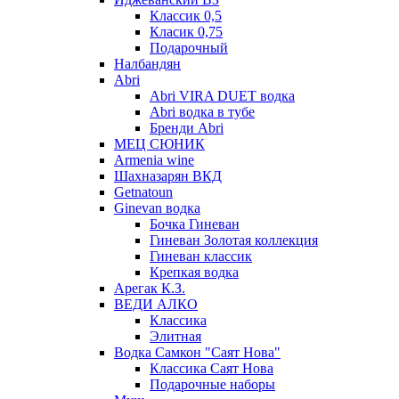
Классик 0,5
Класик 0,75
Подарочный
Налбандян
Abri
Abri VIRA DUET водка
Abri водка в тубе
Бренди Abri
МЕЦ СЮНИК
Armenia wine
Шахназарян ВКД
Getnatoun
Ginevan водка
Бочка Гиневан
Гиневан Золотая коллекция
Гиневан классик
Крепкая водка
Арегак К.З.
ВЕДИ АЛКО
Классика
Элитная
Водка Самкон "Саят Нова"
Классика Саят Нова
Подарочные наборы