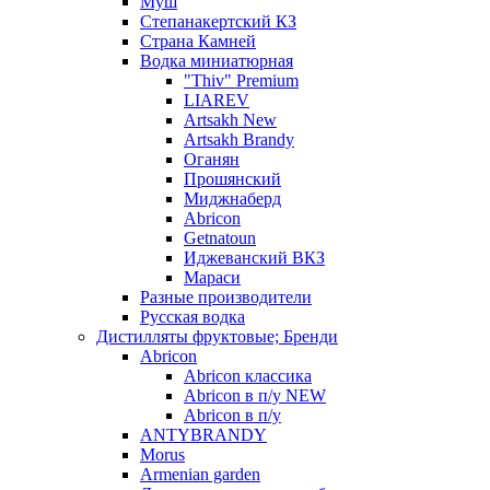
Муш
Степанакертский КЗ
Страна Камней
Водка миниатюрная
"Thiv" Premium
LIAREV
Artsakh New
Artsakh Brandy
Оганян
Прошянский
Миджнаберд
Abricon
Getnatoun
Иджеванский ВКЗ
Мараси
Разные производители
Русская водка
Дистилляты фруктовые; Бренди
Abricon
Abricon классика
Abricon в п/у NEW
Abricon в п/у
ANTYBRANDY
Morus
Armenian garden