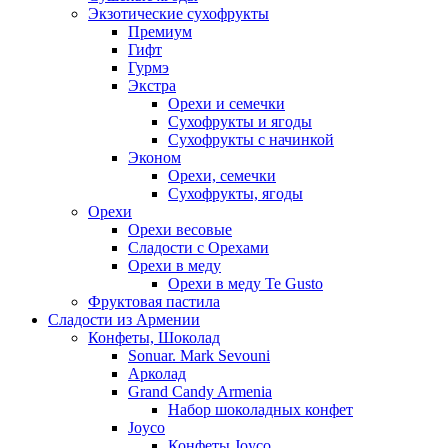
Экзотические сухофрукты
Премиум
Гифт
Гурмэ
Экстра
Орехи и семечки
Сухофрукты и ягоды
Сухофрукты с начинкой
Эконом
Орехи, семечки
Сухофрукты, ягоды
Орехи
Орехи весовые
Сладости с Орехами
Орехи в меду
Орехи в меду Te Gusto
Фруктовая пастила
Сладости из Армении
Конфеты, Шоколад
Sonuar. Mark Sevouni
Арколад
Grand Candy Armenia
Набор шоколадных конфет
Joyco
Конфеты Joyco