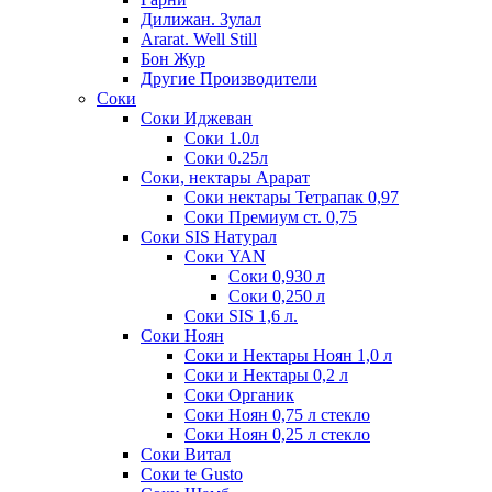
Дилижан. Зулал
Ararat. Well Still
Бон Жур
Другие Производители
Соки
Соки Иджеван
Соки 1.0л
Соки 0.25л
Соки, нектары Арарат
Соки нектары Тетрапак 0,97
Соки Премиум ст. 0,75
Соки SIS Натурал
Соки YAN
Соки 0,930 л
Соки 0,250 л
Соки SIS 1,6 л.
Соки Ноян
Соки и Нектары Ноян 1,0 л
Соки и Нектары 0,2 л
Соки Органик
Соки Ноян 0,75 л стекло
Соки Ноян 0,25 л стекло
Соки Витал
Соки te Gusto