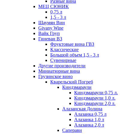
Разные вина
МЕЦ СЮНИК
0,75 л
1,5 - 3 л
Шаумян Вин
Givany Wine
Вайк Груп
Гиневан ВЗ
Фруктовые вина ГВЗ
Классические
Большой объем 1,5 - 3 л
Сувенирные
Другие производители
Миниатюрные вина
Грузинское вино
Кварельский Погреб
Киндзмараули
Киндзмараули 0,75 л.
Киндзмараули 1,0 л.
Киндзмараули 2,0 л.
Алазанская Долина
Алазанка 0,75 л
Алазанка 1,0 л
Алазанка 2,0 л
Саперави