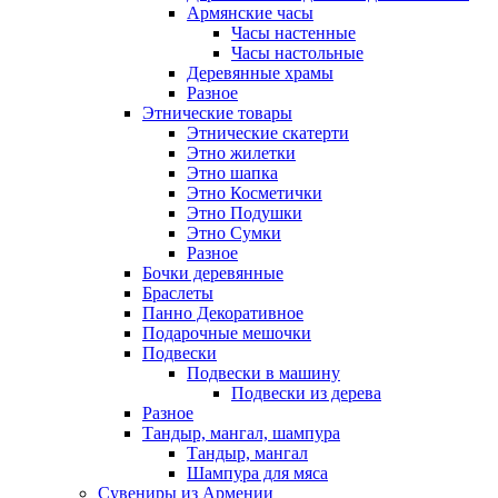
Армянские часы
Часы настенные
Часы настольные
Деревянные храмы
Разное
Этнические товары
Этнические скатерти
Этно жилетки
Этно шапка
Этно Косметички
Этно Подушки
Этно Сумки
Разное
Бочки деревянные
Браслеты
Панно Декоративное
Подарочные мешочки
Подвески
Подвески в машину
Подвески из дерева
Разное
Тандыр, мангал, шампура
Тандыр, мангал
Шампура для мяса
Сувениры из Армении