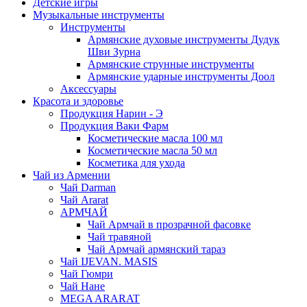
Детские игры
Музыкальные инструменты
Инструменты
Армянские духовые инструменты Дудук
Шви Зурна
Армянские струнные инструменты
Армянские ударные инструменты Доол
Аксессуары
Красота и здоровье
Продукция Нарин - Э
Продукция Ваки Фарм
Косметические масла 100 мл
Косметические масла 50 мл
Косметика для ухода
Чай из Армении
Чай Darman
Чай Ararat
АРМЧАЙ
Чай Армчай в прозрачной фасовке
Чай травяной
Чай Армчай армянский тараз
Чай IJEVAN. MASIS
Чай Гюмри
Чай Нане
MEGA ARARAT