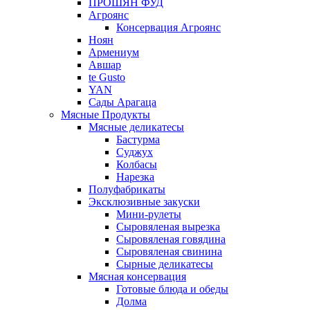
ПРОШЯН ФУД
Агроянс
Консервация Агроянс
Ноян
Армениум
Авшар
te Gusto
YAN
Сады Арагаца
Мясные Продукты
Мясные деликатесы
Бастурма
Суджух
Колбасы
Нарезка
Полуфабрикаты
Эксклюзивные закуски
Мини-рулеты
Сыровяленая вырезка
Сыровяленая говядина
Сыровяленая свинина
Сырные деликатесы
Мясная консервация
Готовые блюда и обеды
Долма