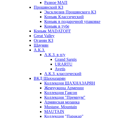
Разное МАП
Прошянский КЗ
Эксклюзив Прошянского КЗ
Коньяк Классический
Коньяк в подарочной упаковке
Коньяк в тубе
Коньяк MADATOFF
Great Valley
Оганян КЗ
Шаумян
А.К.З.
А.К.З. в п/у
Grand Sargis
URARTU
Avetis
А.К.З. классический
ВКД Шахназарян
Коллекция ШАХНАЗАРЯН
Жемчужина Армении
Коллекция Гаясон
Коллекция "Премиум"
Армянская мозаика
Mustang. Mountain
MAUTAIN
Коллекция "Паракар"