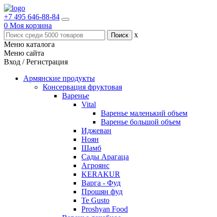
+7 495 646-88-84
0
Моя корзина
x
Меню каталога
Меню сайта
Вход / Регистрация
Армянские продукты
Консервация фруктовая
Варенье
Vital
Варенье маленький объем
Варенье большой объем
Иджеван
Ноян
Шамб
Сады Арагаца
Агроянс
KERAKUR
Варга - Фуд
Прошян фуд
Te Gusto
Proshyan Food