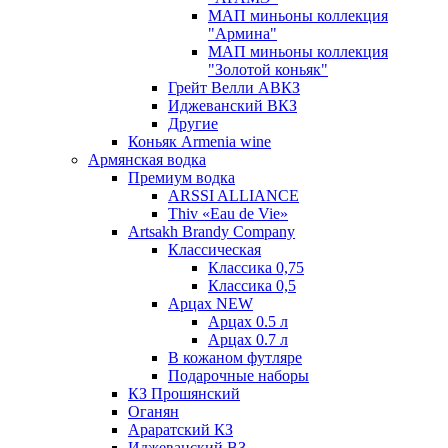
МАП миньоны коллекция
"Армина"
МАП миньоны коллекция
"Золотой коньяк"
Грейт Велли АВКЗ
Иджеванский ВКЗ
Другие
Коньяк Armenia wine
Армянская водка
Премиум водка
ARSSI ALLIANCE
Thiv «Eau de Vie»
Artsakh Brandy Company
Классическая
Классика 0,75
Классика 0,5
Арцах NEW
Арцах 0.5 л
Арцах 0.7 л
В кожаном футляре
Подарочные наборы
КЗ Прошянский
Оганян
Араратский КЗ
Иджеванский ВЗ