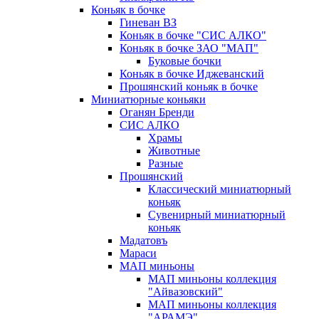
Коньяк в бочке
Гиневан ВЗ
Коньяк в бочке "СИС АЛКО"
Коньяк в бочке ЗАО "МАП"
Буковые бочки
Коньяк в бочке Иджеванский
Прошянский коньяк в бочке
Миниатюрные коньяки
Оганян Бренди
СИС АЛКО
Храмы
Животные
Разные
Прошянский
Классический миниатюрный
коньяк
Сувенирный миниатюрный
коньяк
Мадатовъ
Мараси
МАП миньоны
МАП миньоны коллекция
"Айвазовский"
МАП миньоны коллекция
"АРАМЭ"