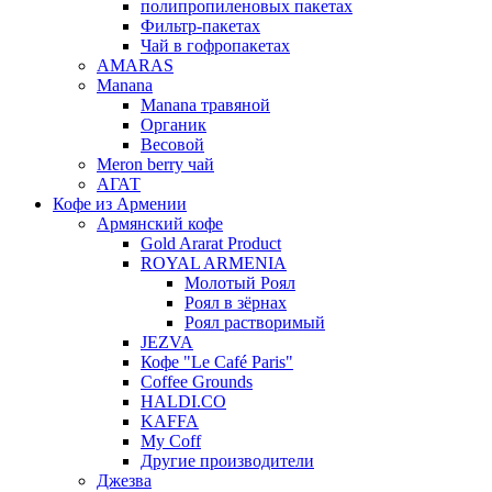
полипропиленовых пакетах
Фильтр-пакетах
Чай в гофропакетах
AMARAS
Manana
Manana травяной
Органик
Весовой
Meron berry чай
АГАТ
Кофе из Армении
Армянский кофе
Gold Ararat Product
ROYAL ARMENIA
Молотый Роял
Роял в зёрнах
Роял растворимый
JEZVA
Кофе "Le Café Paris"
Coffee Grounds
HALDI.CO
KAFFA
My Coff
Другие производители
Джезва