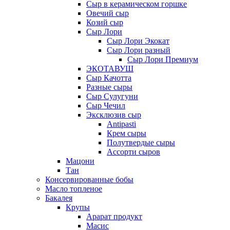
Сыр в керамическом горшке
Овечий сыр
Козий сыр
Сыр Лори
Сыр Лори Экокат
Сыр Лори разный
Сыр Лори Премиум
ЭКОТАВУШ
Сыр Качотта
Разные сыры
Сыр Сулугуни
Сыр Чечил
Эксклюзив сыр
Antipasti
Крем сыры
Полутвердые сыры
Ассорти сыров
Мацони
Тан
Консервированные бобы
Масло топленое
Бакалея
Крупы
Арарат продукт
Масис