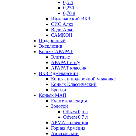
0,5 л
0,250 л
0,70 л
Иджеванский ВКЗ
СИС Алко
Веди Алко
САМКОН
Подарочный
Эксклюзив
Коньяк АРАРАТ
Элитные
АРАРАТ в п/у
АРАРАТ классик
ВКЗ Иджеванский
Коньяк в подарочной упаковке
Коньяк Классический
Бренди
Коньяк МАП
France коллекция
Золотой
Объем 0,5 л
Объем 0,7 л
АРМА коллекция
Горная Армения
Айвазовский