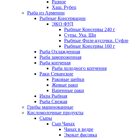
Разное
Хаш. Рубец
Рыба из Армении
Рыбные Консервации
ЭКО ФУД
Рыбные Консервы 240 г
Супы. Уха. Щи
Рыбные Филе-кусочки. Суфле
Рыбные Консервы 160 г
Рыба Охлажденная
Рыба замороженная
Рыба копченая
Рыба холодного копчения
Раки Севанские
Раковые шейки
Живые раки
Варенные раки
Икра Рыбная
Рыба Свежая
Грибы маринованные
Кисломолочные продукты
Сыры
Сыр Чанах
Чанах в ведре
Экокат фасовка