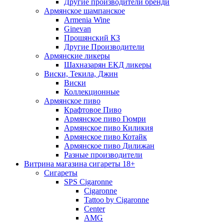
Другие производители бренди
Армянское шампанское
Armenia Wine
Ginevan
Прошянский КЗ
Другие Производители
Армянские ликеры
Шахназарян ЕКД ликеры
Виски, Текила, Джин
Виски
Коллекционные
Армянское пиво
Крафтовое Пиво
Армянское пиво Гюмри
Армянское пиво Киликия
Армянское пиво Котайк
Армянское пиво Дилижан
Разные производители
Витрина магазина сигареты 18+
Cигареты
SPS Cigaronne
Сigaronne
Tattoo by Cigaronne
Center
AMG