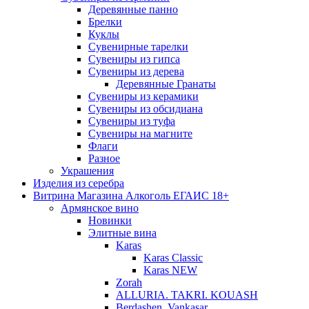
Деревянные панно
Брелки
Куклы
Сувенирные тарелки
Сувениры из гипса
Сувениры из дерева
Деревянные Гранаты
Сувениры из керамики
Сувениры из обсидиана
Сувениры из туфа
Сувениры на магните
Флаги
Разное
Украшения
Изделия из серебра
Витрина Магазина Алкоголь ЕГАИС 18+
Армянское вино
Новинки
Элитные вина
Karas
Karas Classic
Karas NEW
Zorah
ALLURIA. TAKRI. KOUASH
Berdashen. Vankasar