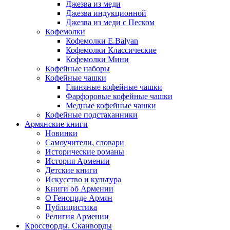
Джезва из меди
Джезва индукционной
Джезва из меди с Песком
Кофемолки
Кофемолки E.Balyan
Кофемолки Классические
Кофемолки Мини
Кофейные наборы
Кофейные чашки
Глиняные кофейные чашки
Фарфоровые кофейные чашки
Медные кофейные чашки
Кофейные подстаканники
Армянские книги
Новинки
Самоучители, словари
Исторические романы
История Армении
Детские книги
Иcкусство и культура
Книги об Армении
О Геноциде Армян
Публицистика
Религия Армении
Кроссворды. Сканворды