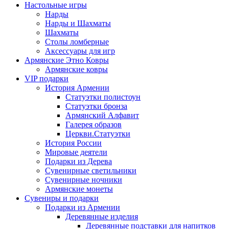
Настольные игры
Нарды
Нарды и Шахматы
Шахматы
Столы ломберные
Аксессуары для игр
Армянские Этно Ковры
Армянские ковры
VIP подарки
История Армении
Статуэтки полистоун
Статуэтки бронза
Армянский Алфавит
Галерея образов
Церкви.Статуэтки
История России
Мировые деятели
Подарки из Дерева
Сувенирные светильники
Сувенирные ночники
Армянские монеты
Сувениры и подарки
Подарки из Армении
Деревянные изделия
Деревянные подставки для напитков