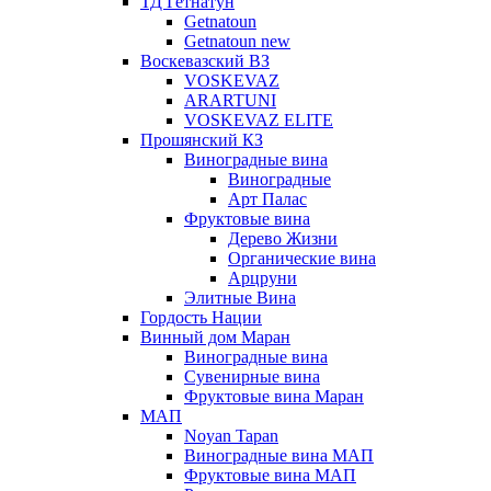
ТД Гетнатун
Getnatoun
Getnatoun new
Воскевазский ВЗ
VOSKEVAZ
ARARTUNI
VOSKEVAZ ELITE
Прошянский КЗ
Виноградные вина
Виноградные
Арт Палас
Фруктовые вина
Дерево Жизни
Органические вина
Арцруни
Элитные Вина
Гордость Нации
Винный дом Маран
Виноградные вина
Сувенирные вина
Фруктовые вина Маран
МАП
Noyan Tapan
Виноградные вина МАП
Фруктовые вина МАП