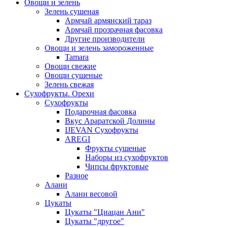
Овощи и зелень
Зелень сушеная
Армчай армянский тараз
Армчай прозрачная фасовка
Другие производители
Овощи и зелень замороженные
Tamara
Овощи свежие
Овощи сушеные
Зелень свежая
Сухофрукты. Орехи
Сухофрукты
Подарочная фасовка
Вкус Араратской Долины
IJEVAN Сухофрукты
AREGI
Фрукты сушеные
Наборы из сухофруктов
Чипсы фруктовые
Разное
Алани
Алани весовой
Цукаты
Цукаты "Циацан Ани"
Цукаты "другое"