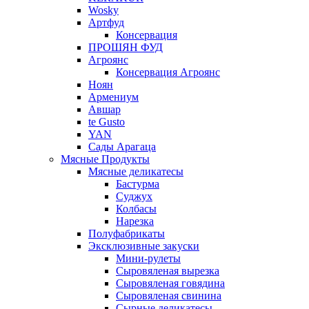
Wosky
Артфуд
Консервация
ПРОШЯН ФУД
Агроянс
Консервация Агроянс
Ноян
Армениум
Авшар
te Gusto
YAN
Сады Арагаца
Мясные Продукты
Мясные деликатесы
Бастурма
Суджух
Колбасы
Нарезка
Полуфабрикаты
Эксклюзивные закуски
Мини-рулеты
Сыровяленая вырезка
Сыровяленая говядина
Сыровяленая свинина
Сырные деликатесы