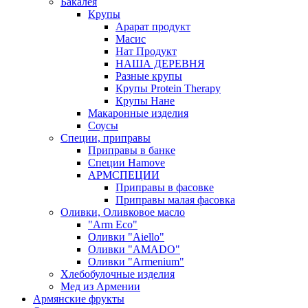
Бакалея
Крупы
Арарат продукт
Масис
Нат Продукт
НАША ДЕРЕВНЯ
Разные крупы
Крупы Protein Therapy
Крупы Нане
Макаронные изделия
Соусы
Специи, приправы
Приправы в банке
Специи Hamove
АРМСПЕЦИИ
Приправы в фасовке
Приправы малая фасовка
Оливки, Оливковое масло
"Arm Eco"
Оливки "Aiello"
Оливки "AMADO"
Оливки "Armenium"
Хлебобулочные изделия
Мед из Армении
Армянские фрукты