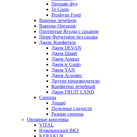
Прошян фуд
Te Gusto
Proshyan Food
Варенье лечебное
Варенье Органик
Протёртые Ягоды с сахаром
Пюре Фруктовое без сахара
Джем. Конфитюр
Джем IJEVAN
Джем Шамб
Джем Арарат
Джем te Gusto
Джем YAN
Джем Агроянс
Другие производители
Конфитюр лечебный
Джем FRUIT LAND
Сиропы
Дошаб
Полезные сладости
Разные сиропы
Овощные консервы
VITAL
Иджеванский ВКЗ
KERAKUR