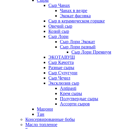
Сыры
Сыр Чанах
Чанах в ведре
Экокат фасовка
Сыр в керамическом горшке
Овечий сыр
Козий сыр
Сыр Лори
Сыр Лори Экокат
Сыр Лори разный
Сыр Лори Премиум
ЭКОТАВУШ
Сыр Качотта
Разные сыры
Сыр Сулугуни
Сыр Чечил
Эксклюзив сыр
Antipasti
Крем сыры
Полутвердые сыры
Ассорти сыров
Мацони
Тан
Консервированные бобы
Масло топленое