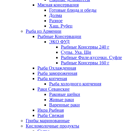
Мясная консервация
Готовые блюда и обеды
Долма
Разное
Хаш. Рубец
Рыба из Армении
Рыбные Консервации
ЭКО ФУД
Рыбные Консервы 240 г
Супы. Уха. Щи
Рыбные Филе-кусочки. Суфле
Рыбные Консервы 160 г
Рыба Охлажденная
Рыба замороженная
Рыба копченая
Рыба холодного копчения
Раки Севанские
Раковые шейки
Живые раки
Варенные раки
Икра Рыбная
Рыба Свежая
Грибы маринованные
Кисломолочные продукты