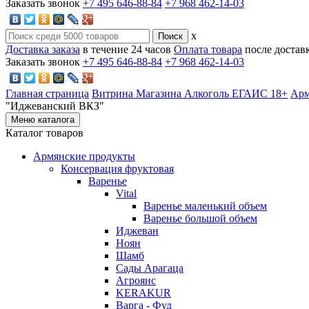
Заказать звонок
+7 495 646-88-84
+7 968 462-14-03
x
Доставка заказа
в течение 24 часов
Оплата товара
после достав
Заказать звонок
+7 495 646-88-84
+7 968 462-14-03
Главная страница
Витрина Магазина Алкоголь ЕГАИС 18+
Арм
"Иджеванский ВКЗ"
Меню каталога
Каталог товаров
Армянские продукты
Консервация фруктовая
Варенье
Vital
Варенье маленький объем
Варенье большой объем
Иджеван
Ноян
Шамб
Сады Арагаца
Агроянс
KERAKUR
Варга - Фуд