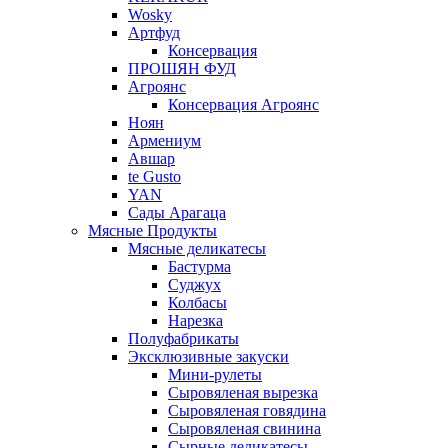
Wosky
Артфуд
Консервация
ПРОШЯН ФУД
Агроянс
Консервация Агроянс
Ноян
Армениум
Авшар
te Gusto
YAN
Сады Арагаца
Мясные Продукты
Мясные деликатесы
Бастурма
Суджух
Колбасы
Нарезка
Полуфабрикаты
Эксклюзивные закуски
Мини-рулеты
Сыровяленая вырезка
Сыровяленая говядина
Сыровяленая свинина
Сырные деликатесы