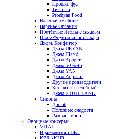
Прошян фуд
Te Gusto
Proshyan Food
Варенье лечебное
Варенье Органик
Протёртые Ягоды с сахаром
Пюре Фруктовое без сахара
Джем. Конфитюр
Джем IJEVAN
Джем Шамб
Джем Арарат
Джем te Gusto
Джем YAN
Джем Агроянс
Другие производители
Конфитюр лечебный
Джем FRUIT LAND
Сиропы
Дошаб
Полезные сладости
Разные сиропы
Овощные консервы
VITAL
Иджеванский ВКЗ
KERAKUR