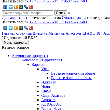
Заказать звонок
+7 495 646-88-84
+7 968 462-14-03
x
Доставка заказа
в течение 24 часов
Оплата товара
после достав
Заказать звонок
+7 495 646-88-84
+7 968 462-14-03
Главная страница
Витрина Магазина Алкоголь ЕГАИС 18+
Арм
"Иджеванский ВКЗ"
Меню каталога
Каталог товаров
Армянские продукты
Консервация фруктовая
Варенье
Vital
Варенье маленький объем
Варенье большой объем
Иджеван
Ноян
Шамб
Сады Арагаца
Агроянс
KERAKUR
Варга - Фуд