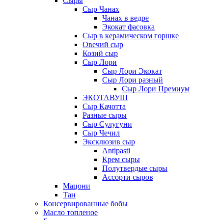
Сыры
Сыр Чанах
Чанах в ведре
Экокат фасовка
Сыр в керамическом горшке
Овечий сыр
Козий сыр
Сыр Лори
Сыр Лори Экокат
Сыр Лори разный
Сыр Лори Премиум
ЭКОТАВУШ
Сыр Качотта
Разные сыры
Сыр Сулугуни
Сыр Чечил
Эксклюзив сыр
Antipasti
Крем сыры
Полутвердые сыры
Ассорти сыров
Мацони
Тан
Консервированные бобы
Масло топленое