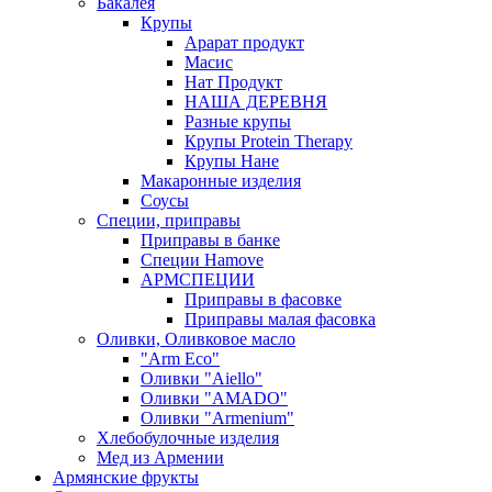
Бакалея
Крупы
Арарат продукт
Масис
Нат Продукт
НАША ДЕРЕВНЯ
Разные крупы
Крупы Protein Therapy
Крупы Нане
Макаронные изделия
Соусы
Специи, приправы
Приправы в банке
Специи Hamove
АРМСПЕЦИИ
Приправы в фасовке
Приправы малая фасовка
Оливки, Оливковое масло
"Arm Eco"
Оливки "Aiello"
Оливки "AMADO"
Оливки "Armenium"
Хлебобулочные изделия
Мед из Армении
Армянские фрукты