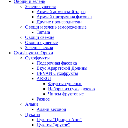
Овощи и зелень
Зелень сушеная
Армчай армянский тараз
Армчай прозрачная фасовка
Другие производители
Овощи и зелень замороженные
Tamara
Овощи свежие
Овощи сушеные
Зелень свежая
Сухофрукты. Орехи
Сухофрукты
Подарочная фасовка
Вкус Араратской Долины
IJEVAN Сухофрукты
AREGI
Фрукты сушеные
Наборы из сухофруктов
Чипсы фруктовые
Разное
Алани
Алани весовой
Цукаты
Цукаты "Циацан Ани"
Цукаты "другое"