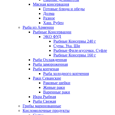
Мясная консервация
Готовые блюда и обеды
Долма
Разное
Хаш. Рубец
Рыба из Армении
Рыбные Консервации
ЭКО ФУД
Рыбные Консервы 240 г
Супы. Уха. Щи
Рыбные Филе-кусочки. Суфле
Рыбные Консервы 160 г
Рыба Охлажденная
Рыба замороженная
Рыба копченая
Рыба холодного копчения
Раки Севанские
Раковые шейки
Живые раки
Варенные раки
Икра Рыбная
Рыба Свежая
Грибы маринованные
Кисломолочные продукты