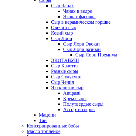
Сыры
Сыр Чанах
Чанах в ведре
Экокат фасовка
Сыр в керамическом горшке
Овечий сыр
Козий сыр
Сыр Лори
Сыр Лори Экокат
Сыр Лори разный
Сыр Лори Премиум
ЭКОТАВУШ
Сыр Качотта
Разные сыры
Сыр Сулугуни
Сыр Чечил
Эксклюзив сыр
Antipasti
Крем сыры
Полутвердые сыры
Ассорти сыров
Мацони
Тан
Консервированные бобы
Масло топленое