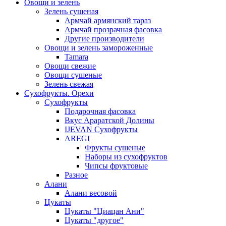
Овощи и зелень
Зелень сушеная
Армчай армянский тараз
Армчай прозрачная фасовка
Другие производители
Овощи и зелень замороженные
Tamara
Овощи свежие
Овощи сушеные
Зелень свежая
Сухофрукты. Орехи
Сухофрукты
Подарочная фасовка
Вкус Араратской Долины
IJEVAN Сухофрукты
AREGI
Фрукты сушеные
Наборы из сухофруктов
Чипсы фруктовые
Разное
Алани
Алани весовой
Цукаты
Цукаты "Циацан Ани"
Цукаты "другое"