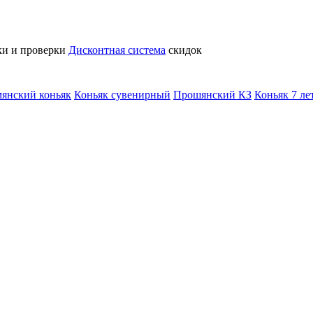
ки и проверки
Дисконтная система
скидок
янский коньяк
Коньяк сувенирный
Прошянский КЗ
Коньяк 7 лет