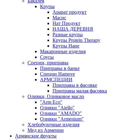
Бакалея
Крупы
Арарат продукт
Масис
Нат Продукт
НАША ДЕРЕВНЯ
Разные крупы
Крупы Protein Therapy
Крупы Нане
Макаронные изделия
Соусы
Специи, приправы
Приправы в банке
Специи Hamove
АРМСПЕЦИИ
Приправы в фасовке
Приправы малая фасовка
Оливки, Оливковое масло
"Arm Eco"
Оливки "Aiello"
Оливки "AMADO"
Оливки "Armenium"
Хлебобулочные изделия
Мед из Армении
Армянские фрукты