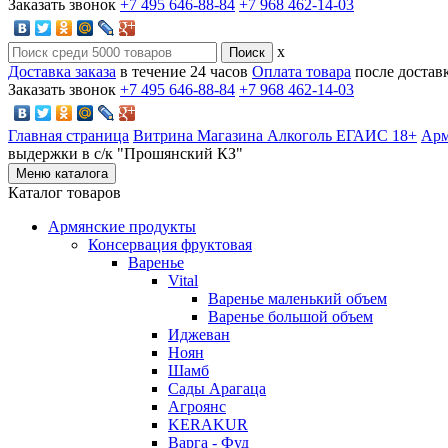
Заказать звонок
+7 495 646-88-84
+7 968 462-14-03
x
Доставка заказа
в течение 24 часов
Оплата товара
после достав
Заказать звонок
+7 495 646-88-84
+7 968 462-14-03
Главная страница
Витрина Магазина Алкоголь ЕГАИС 18+
Арм
выдержки в с/к "Прошянский КЗ"
Меню каталога
Каталог товаров
Армянские продукты
Консервация фруктовая
Варенье
Vital
Варенье маленький объем
Варенье большой объем
Иджеван
Ноян
Шамб
Сады Арагаца
Агроянс
KERAKUR
Варга - Фуд