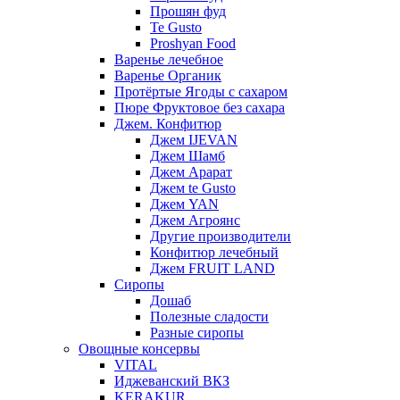
Прошян фуд
Te Gusto
Proshyan Food
Варенье лечебное
Варенье Органик
Протёртые Ягоды с сахаром
Пюре Фруктовое без сахара
Джем. Конфитюр
Джем IJEVAN
Джем Шамб
Джем Арарат
Джем te Gusto
Джем YAN
Джем Агроянс
Другие производители
Конфитюр лечебный
Джем FRUIT LAND
Сиропы
Дошаб
Полезные сладости
Разные сиропы
Овощные консервы
VITAL
Иджеванский ВКЗ
KERAKUR