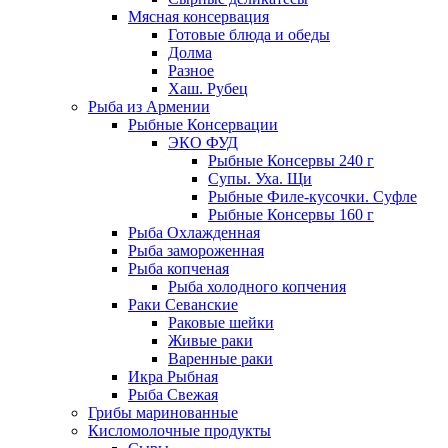
Мясная консервация
Готовые блюда и обеды
Долма
Разное
Хаш. Рубец
Рыба из Армении
Рыбные Консервации
ЭКО ФУД
Рыбные Консервы 240 г
Супы. Уха. Щи
Рыбные Филе-кусочки. Суфле
Рыбные Консервы 160 г
Рыба Охлажденная
Рыба замороженная
Рыба копченая
Рыба холодного копчения
Раки Севанские
Раковые шейки
Живые раки
Варенные раки
Икра Рыбная
Рыба Свежая
Грибы маринованные
Кисломолочные продукты