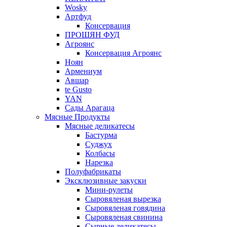
Wosky
Артфуд
Консервация
ПРОШЯН ФУД
Агроянс
Консервация Агроянс
Ноян
Армениум
Авшар
te Gusto
YAN
Сады Арагаца
Мясные Продукты
Мясные деликатесы
Бастурма
Суджух
Колбасы
Нарезка
Полуфабрикаты
Эксклюзивные закуски
Мини-рулеты
Сыровяленая вырезка
Сыровяленая говядина
Сыровяленая свинина
Сырные деликатесы