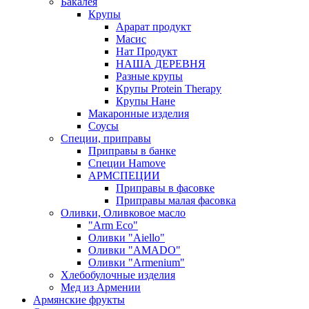
Бакалея
Крупы
Арарат продукт
Масис
Нат Продукт
НАША ДЕРЕВНЯ
Разные крупы
Крупы Protein Therapy
Крупы Нане
Макаронные изделия
Соусы
Специи, приправы
Приправы в банке
Специи Hamove
АРМСПЕЦИИ
Приправы в фасовке
Приправы малая фасовка
Оливки, Оливковое масло
"Arm Eco"
Оливки "Aiello"
Оливки "AMADO"
Оливки "Armenium"
Хлебобулочные изделия
Мед из Армении
Армянские фрукты