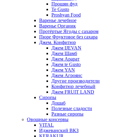
Прошян фуд
Te Gusto
Proshyan Food
Варенье лечебное
Варенье Органик
Протёртые Ягоды с сахаром
Пюре Фруктовое без сахара
Джем. Конфитюр
Джем IJEVAN
Джем Шамб
Джем Арарат
Джем te Gusto
Джем YAN
Джем Агроянс
Другие производители
Конфитюр лечебный
Джем FRUIT LAND
Сиропы
Дошаб
Полезные сладости
Разные сиропы
Овощные консервы
VITAL
Иджеванский ВКЗ
KERAKUR