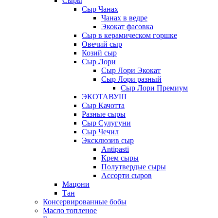
Сыры
Сыр Чанах
Чанах в ведре
Экокат фасовка
Сыр в керамическом горшке
Овечий сыр
Козий сыр
Сыр Лори
Сыр Лори Экокат
Сыр Лори разный
Сыр Лори Премиум
ЭКОТАВУШ
Сыр Качотта
Разные сыры
Сыр Сулугуни
Сыр Чечил
Эксклюзив сыр
Antipasti
Крем сыры
Полутвердые сыры
Ассорти сыров
Мацони
Тан
Консервированные бобы
Масло топленое