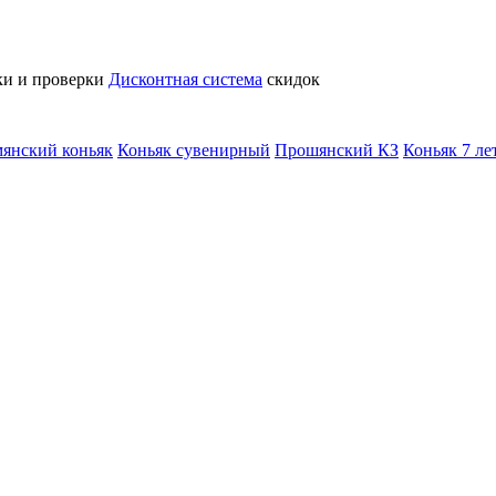
ки и проверки
Дисконтная система
скидок
янский коньяк
Коньяк сувенирный
Прошянский КЗ
Коньяк 7 лет