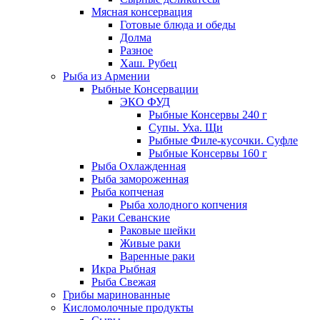
Мясная консервация
Готовые блюда и обеды
Долма
Разное
Хаш. Рубец
Рыба из Армении
Рыбные Консервации
ЭКО ФУД
Рыбные Консервы 240 г
Супы. Уха. Щи
Рыбные Филе-кусочки. Суфле
Рыбные Консервы 160 г
Рыба Охлажденная
Рыба замороженная
Рыба копченая
Рыба холодного копчения
Раки Севанские
Раковые шейки
Живые раки
Варенные раки
Икра Рыбная
Рыба Свежая
Грибы маринованные
Кисломолочные продукты