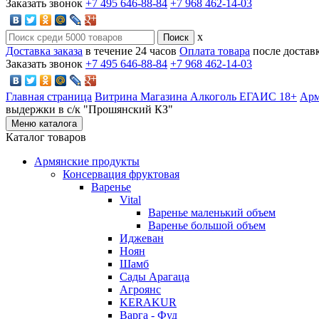
Заказать звонок
+7 495 646-88-84
+7 968 462-14-03
x
Доставка заказа
в течение 24 часов
Оплата товара
после достав
Заказать звонок
+7 495 646-88-84
+7 968 462-14-03
Главная страница
Витрина Магазина Алкоголь ЕГАИС 18+
Арм
выдержки в с/к "Прошянский КЗ"
Меню каталога
Каталог товаров
Армянские продукты
Консервация фруктовая
Варенье
Vital
Варенье маленький объем
Варенье большой объем
Иджеван
Ноян
Шамб
Сады Арагаца
Агроянс
KERAKUR
Варга - Фуд