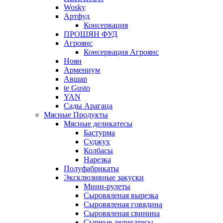
Wosky
Артфуд
Консервация
ПРОШЯН ФУД
Агроянс
Консервация Агроянс
Ноян
Армениум
Авшар
te Gusto
YAN
Сады Арагаца
Мясные Продукты
Мясные деликатесы
Бастурма
Суджух
Колбасы
Нарезка
Полуфабрикаты
Эксклюзивные закуски
Мини-рулеты
Сыровяленая вырезка
Сыровяленая говядина
Сыровяленая свинина
Сырные деликатесы