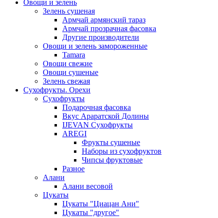
Овощи и зелень
Зелень сушеная
Армчай армянский тараз
Армчай прозрачная фасовка
Другие производители
Овощи и зелень замороженные
Tamara
Овощи свежие
Овощи сушеные
Зелень свежая
Сухофрукты. Орехи
Сухофрукты
Подарочная фасовка
Вкус Араратской Долины
IJEVAN Сухофрукты
AREGI
Фрукты сушеные
Наборы из сухофруктов
Чипсы фруктовые
Разное
Алани
Алани весовой
Цукаты
Цукаты "Циацан Ани"
Цукаты "другое"