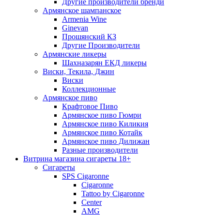
Другие производители бренди
Армянское шампанское
Armenia Wine
Ginevan
Прошянский КЗ
Другие Производители
Армянские ликеры
Шахназарян ЕКД ликеры
Виски, Текила, Джин
Виски
Коллекционные
Армянское пиво
Крафтовое Пиво
Армянское пиво Гюмри
Армянское пиво Киликия
Армянское пиво Котайк
Армянское пиво Дилижан
Разные производители
Витрина магазина сигареты 18+
Cигареты
SPS Cigaronne
Сigaronne
Tattoo by Cigaronne
Center
AMG