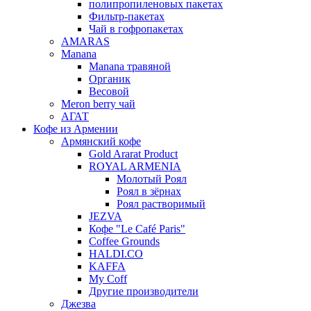
полипропиленовых пакетах
Фильтр-пакетах
Чай в гофропакетах
AMARAS
Manana
Manana травяной
Органик
Весовой
Meron berry чай
АГАТ
Кофе из Армении
Армянский кофе
Gold Ararat Product
ROYAL ARMENIA
Молотый Роял
Роял в зёрнах
Роял растворимый
JEZVA
Кофе "Le Café Paris"
Coffee Grounds
HALDI.CO
KAFFA
My Coff
Другие производители
Джезва