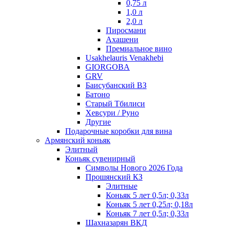
0,75 л
1,0 л
2,0 л
Пиросмани
Ахашени
Премиальное вино
Usakhelauris Venakhebi
GIORGOBA
GRV
Баисубанский ВЗ
Батоно
Старый Тбилиси
Хевсури / Руно
Другие
Подарочные коробки для вина
Армянский коньяк
Элитный
Коньяк сувенирный
Символы Нового 2026 Года
Прошянский КЗ
Элитные
Коньяк 5 лет 0,5л; 0,33л
Коньяк 5 лет 0,25л; 0,18л
Коньяк 7 лет 0,5л; 0,33л
Шахназарян ВКД