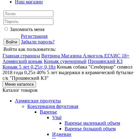
Наш магазин
Запомнить меня
Регистрация
Забыли пароль?
Войти как пользователь:
Главная страница
Витрина Магазина Алкоголь ЕГАИС 18+
Армянский коньяк
Коньяк сувенирный
Прошянский КЗ
Коньяк 5 лет 0,25л; 0,18л
Коньяк собака "Сенбернар" символ
2018 года 0,25л 40% 5 лет выдержки в керамической бутылке
с/к "Прошянский КЗ"
Меню каталога
Каталог товаров
Армянские продукты
Консервация фруктовая
Варенье
Vital
Варенье маленький объем
Варенье большой объем
Иджеван