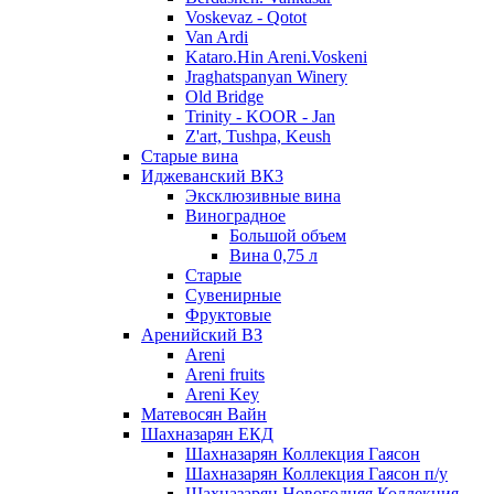
Voskevaz - Qotot
Van Ardi
Kataro.Hin Areni.Voskeni
Jraghatspanyan Winery
Old Bridge
Trinity - KOOR - Jan
Z'art, Tushpa, Keush
Старые вина
Иджеванский ВК3
Эксклюзивные вина
Виноградное
Большой объем
Вина 0,75 л
Старые
Сувенирные
Фруктовые
Аренийский ВЗ
Areni
Areni fruits
Areni Key
Матевосян Вайн
Шахназарян ЕКД
Шахназарян Коллекция Гаясон
Шахназарян Коллекция Гаясон п/у
Шахназарян Новогодняя Коллекция