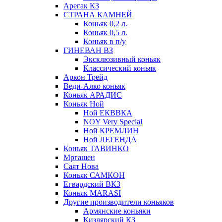
Арегак КЗ
СТРАНА КАМНЕЙ
Коньяк 0,2 л.
Коньяк 0,5 л.
Коньяк в п/у
ГИНЕВАН ВЗ
Эксклюзивный коньяк
Классический коньяк
Аркон Трейд
Веди-Алко коньяк
Коньяк АРАДИС
Коньяк Ной
Ной ЕКВВКА
NOY Very Special
Ной КРЕМЛИН
Ной ЛЕГЕНДА
Коньяк ТАВИНКО
Мргашен
Саят Нова
Коньяк САМКОН
Егвардский ВКЗ
Коньяк MARASI
Другие производители коньяков
Армянские коньяки
Кизлярский КЗ