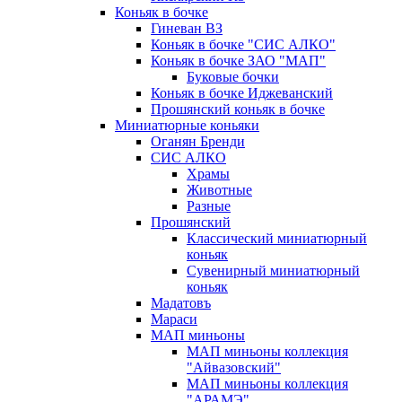
Коньяк в бочке
Гиневан ВЗ
Коньяк в бочке "СИС АЛКО"
Коньяк в бочке ЗАО "МАП"
Буковые бочки
Коньяк в бочке Иджеванский
Прошянский коньяк в бочке
Миниатюрные коньяки
Оганян Бренди
СИС АЛКО
Храмы
Животные
Разные
Прошянский
Классический миниатюрный
коньяк
Сувенирный миниатюрный
коньяк
Мадатовъ
Мараси
МАП миньоны
МАП миньоны коллекция
"Айвазовский"
МАП миньоны коллекция
"АРАМЭ"