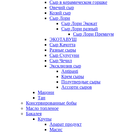
Сыр в керамическом горшке
Овечий сыр
Козий сыр
Сыр Лори
Сыр Лори Экокат
Сыр Лори разный
Сыр Лори Премиум
ЭКОТАВУШ
Сыр Качотта
Разные сыры
Сыр Сулугуни
Сыр Чечил
Эксклюзив сыр
Antipasti
Крем сыры
Полутвердые сыры
Ассорти сыров
Мацони
Тан
Консервированные бобы
Масло топленое
Бакалея
Крупы
Арарат продукт
Масис