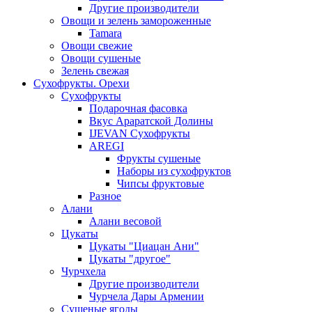
Другие производители
Овощи и зелень замороженные
Tamara
Овощи свежие
Овощи сушеные
Зелень свежая
Сухофрукты. Орехи
Сухофрукты
Подарочная фасовка
Вкус Араратской Долины
IJEVAN Сухофрукты
AREGI
Фрукты сушеные
Наборы из сухофруктов
Чипсы фруктовые
Разное
Алани
Алани весовой
Цукаты
Цукаты "Циацан Ани"
Цукаты "другое"
Чурчхела
Другие производители
Чурчела Дары Армении
Сушеные ягоды