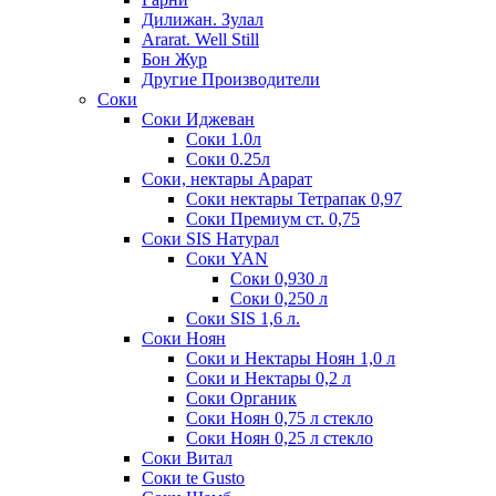
Дилижан. Зулал
Ararat. Well Still
Бон Жур
Другие Производители
Соки
Соки Иджеван
Соки 1.0л
Соки 0.25л
Соки, нектары Арарат
Соки нектары Тетрапак 0,97
Соки Премиум ст. 0,75
Соки SIS Натурал
Соки YAN
Соки 0,930 л
Соки 0,250 л
Соки SIS 1,6 л.
Соки Ноян
Соки и Нектары Ноян 1,0 л
Соки и Нектары 0,2 л
Соки Органик
Соки Ноян 0,75 л стекло
Соки Ноян 0,25 л стекло
Соки Витал
Соки te Gusto