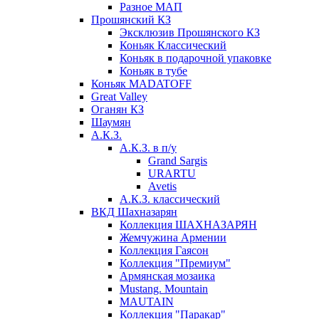
Разное МАП
Прошянский КЗ
Эксклюзив Прошянского КЗ
Коньяк Классический
Коньяк в подарочной упаковке
Коньяк в тубе
Коньяк MADATOFF
Great Valley
Оганян КЗ
Шаумян
А.К.З.
А.К.З. в п/у
Grand Sargis
URARTU
Avetis
А.К.З. классический
ВКД Шахназарян
Коллекция ШАХНАЗАРЯН
Жемчужина Армении
Коллекция Гаясон
Коллекция "Премиум"
Армянская мозаика
Mustang. Mountain
MAUTAIN
Коллекция "Паракар"