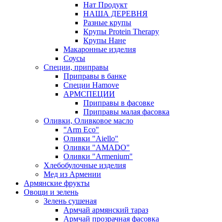
Нат Продукт
НАША ДЕРЕВНЯ
Разные крупы
Крупы Protein Therapy
Крупы Нане
Макаронные изделия
Соусы
Специи, приправы
Приправы в банке
Специи Hamove
АРМСПЕЦИИ
Приправы в фасовке
Приправы малая фасовка
Оливки, Оливковое масло
"Arm Eco"
Оливки "Aiello"
Оливки "AMADO"
Оливки "Armenium"
Хлебобулочные изделия
Мед из Армении
Армянские фрукты
Овощи и зелень
Зелень сушеная
Армчай армянский тараз
Армчай прозрачная фасовка