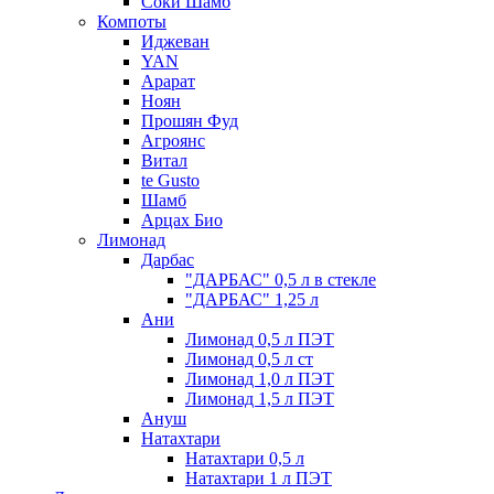
Соки Шамб
Компоты
Иджеван
YAN
Арарат
Ноян
Прошян Фуд
Агроянс
Витал
te Gusto
Шамб
Арцах Био
Лимонад
Дарбас
"ДАРБАС" 0,5 л в стекле
"ДАРБАС" 1,25 л
Ани
Лимонад 0,5 л ПЭТ
Лимонад 0,5 л ст
Лимонад 1,0 л ПЭТ
Лимонад 1,5 л ПЭТ
Ануш
Натахтари
Натахтари 0,5 л
Натахтари 1 л ПЭТ