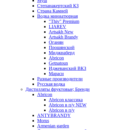
Муш
Степанакертский КЗ
Страна Камней
Водка миниатюрная
"Thiv" Premium
LIAREV
Artsakh New
Artsakh Brandy
Оганян
Прошянский
Миджнаберд
Abricon
Getnatoun
Иджеванский ВКЗ
Мараси
Разные производители
Русская водка
Дистилляты фруктовые; Бренди
Abricon
Abricon классика
Abricon в п/у NEW
Abricon в п/у
ANTYBRANDY
Morus
Armenian garden