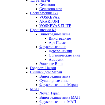
ТД Гетнатун
Getnatoun
Getnatoun new
Воскевазский ВЗ
VOSKEVAZ
ARARTUNI
VOSKEVAZ ELITE
Прошянский КЗ
Виноградные вина
Виноградные
Арт Палас
Фруктовые вина
Дерево Жизни
Органические вина
Арцруни
Элитные Вина
Гордость Нации
Винный дом Маран
Виноградные вина
Сувенирные вина
Фруктовые вина Маран
МАП
Noyan Tapan
Виноградные вина МАП
Фруктовые вина МАП