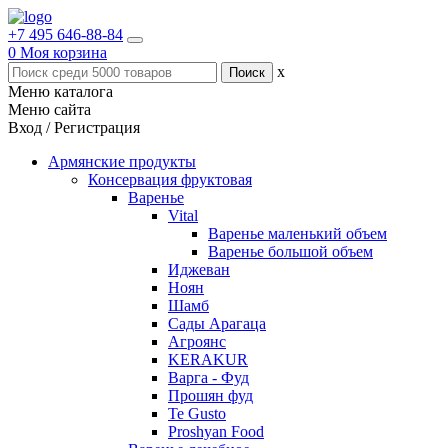
+7 495 646-88-84
0
Моя корзина
x
Меню каталога
Меню сайта
Вход / Регистрация
Армянские продукты
Консервация фруктовая
Варенье
Vital
Варенье маленький объем
Варенье большой объем
Иджеван
Ноян
Шамб
Сады Арагаца
Агроянс
KERAKUR
Варга - Фуд
Прошян фуд
Te Gusto
Proshyan Food