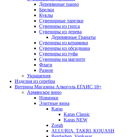
Деревянные панно
Брелки
Куклы
Сувенирные тарелки
Сувениры из гипса
Сувениры из дерева
Деревянные Гранаты
Сувениры из керамики
Сувениры из обсидиана
Сувениры из туфа
Сувениры на магните
Флаги
Разное
Украшения
Изделия из серебра
Витрина Магазина Алкоголь ЕГАИС 18+
Армянское вино
Новинки
Элитные вина
Karas
Karas Classic
Karas NEW
Zorah
ALLURIA. TAKRI. KOUASH
Berdashen. Vankasar