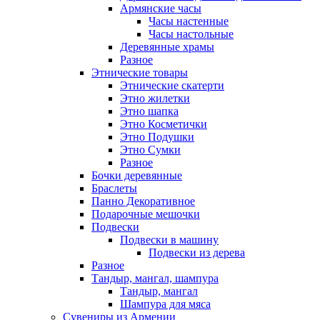
Армянские часы
Часы настенные
Часы настольные
Деревянные храмы
Разное
Этнические товары
Этнические скатерти
Этно жилетки
Этно шапка
Этно Косметички
Этно Подушки
Этно Сумки
Разное
Бочки деревянные
Браслеты
Панно Декоративное
Подарочные мешочки
Подвески
Подвески в машину
Подвески из дерева
Разное
Тандыр, мангал, шампура
Тандыр, мангал
Шампура для мяса
Сувениры из Армении