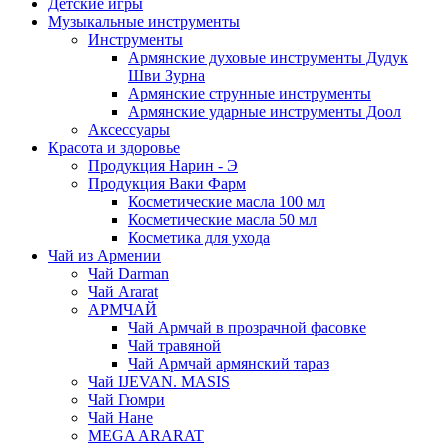
Детские игры
Музыкальные инструменты
Инструменты
Армянские духовые инструменты Дудук
Шви Зурна
Армянские струнные инструменты
Армянские ударные инструменты Доол
Аксессуары
Красота и здоровье
Продукция Нарин - Э
Продукция Ваки Фарм
Косметические масла 100 мл
Косметические масла 50 мл
Косметика для ухода
Чай из Армении
Чай Darman
Чай Ararat
АРМЧАЙ
Чай Армчай в прозрачной фасовке
Чай травяной
Чай Армчай армянский тараз
Чай IJEVAN. MASIS
Чай Гюмри
Чай Нане
MEGA ARARAT