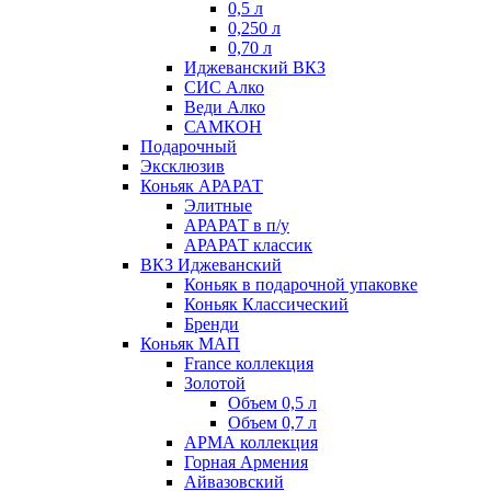
0,5 л
0,250 л
0,70 л
Иджеванский ВКЗ
СИС Алко
Веди Алко
САМКОН
Подарочный
Эксклюзив
Коньяк АРАРАТ
Элитные
АРАРАТ в п/у
АРАРАТ классик
ВКЗ Иджеванский
Коньяк в подарочной упаковке
Коньяк Классический
Бренди
Коньяк МАП
France коллекция
Золотой
Объем 0,5 л
Объем 0,7 л
АРМА коллекция
Горная Армения
Айвазовский