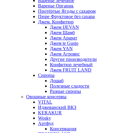
Варенье лечебное
Варенье Органик
Протёртые Ягоды с сахаром
Пюре Фруктовое без сахара
Джем. Конфитюр
Джем IJEVAN
Джем Шамб
Джем Арарат
Джем te Gusto
Джем YAN
Джем Агроянс
Другие производители
Конфитюр лечебный
Джем FRUIT LAND
Сиропы
Дошаб
Полезные сладости
Разные сиропы
Овощные консервы
VITAL
Иджеванский ВКЗ
KERAKUR
Wosky
Артфуд
Консервация