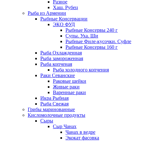
Разное
Хаш. Рубец
Рыба из Армении
Рыбные Консервации
ЭКО ФУД
Рыбные Консервы 240 г
Супы. Уха. Щи
Рыбные Филе-кусочки. Суфле
Рыбные Консервы 160 г
Рыба Охлажденная
Рыба замороженная
Рыба копченая
Рыба холодного копчения
Раки Севанские
Раковые шейки
Живые раки
Варенные раки
Икра Рыбная
Рыба Свежая
Грибы маринованные
Кисломолочные продукты
Сыры
Сыр Чанах
Чанах в ведре
Экокат фасовка