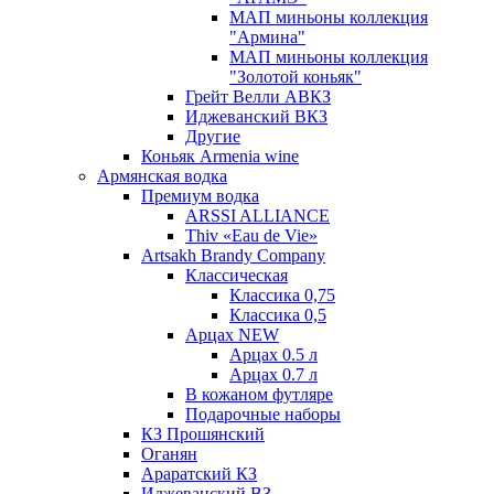
МАП миньоны коллекция
"Армина"
МАП миньоны коллекция
"Золотой коньяк"
Грейт Велли АВКЗ
Иджеванский ВКЗ
Другие
Коньяк Armenia wine
Армянская водка
Премиум водка
ARSSI ALLIANCE
Thiv «Eau de Vie»
Artsakh Brandy Company
Классическая
Классика 0,75
Классика 0,5
Арцах NEW
Арцах 0.5 л
Арцах 0.7 л
В кожаном футляре
Подарочные наборы
КЗ Прошянский
Оганян
Араратский КЗ
Иджеванский ВЗ