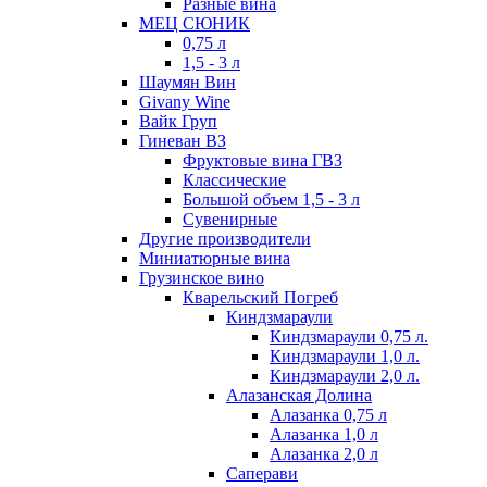
Разные вина
МЕЦ СЮНИК
0,75 л
1,5 - 3 л
Шаумян Вин
Givany Wine
Вайк Груп
Гиневан ВЗ
Фруктовые вина ГВЗ
Классические
Большой объем 1,5 - 3 л
Сувенирные
Другие производители
Миниатюрные вина
Грузинское вино
Кварельский Погреб
Киндзмараули
Киндзмараули 0,75 л.
Киндзмараули 1,0 л.
Киндзмараули 2,0 л.
Алазанская Долина
Алазанка 0,75 л
Алазанка 1,0 л
Алазанка 2,0 л
Саперави