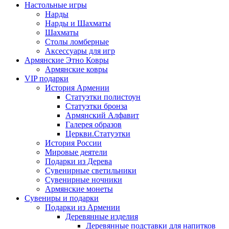
Настольные игры
Нарды
Нарды и Шахматы
Шахматы
Столы ломберные
Аксессуары для игр
Армянские Этно Ковры
Армянские ковры
VIP подарки
История Армении
Статуэтки полистоун
Статуэтки бронза
Армянский Алфавит
Галерея образов
Церкви.Статуэтки
История России
Мировые деятели
Подарки из Дерева
Сувенирные светильники
Сувенирные ночники
Армянские монеты
Сувениры и подарки
Подарки из Армении
Деревянные изделия
Деревянные подставки для напитков