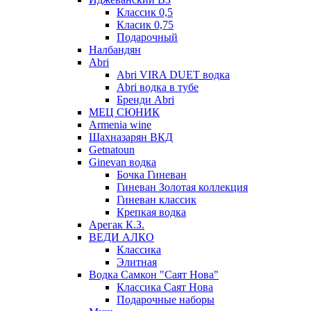
Классик 0,5
Класик 0,75
Подарочный
Налбандян
Abri
Abri VIRA DUET водка
Abri водка в тубе
Бренди Abri
МЕЦ СЮНИК
Armenia wine
Шахназарян ВКД
Getnatoun
Ginevan водка
Бочка Гиневан
Гиневан Золотая коллекция
Гиневан классик
Крепкая водка
Арегак К.З.
ВЕДИ АЛКО
Классика
Элитная
Водка Самкон "Саят Нова"
Классика Саят Нова
Подарочные наборы