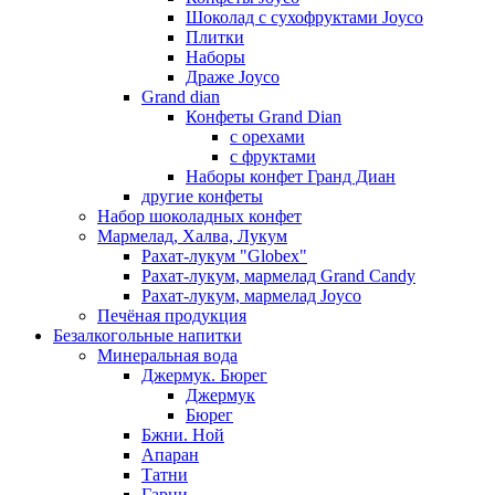
Шоколад с сухофруктами Joyco
Плитки
Наборы
Драже Joyco
Grand dian
Конфеты Grand Dian
с орехами
с фруктами
Наборы конфет Гранд Диан
другие конфеты
Набор шоколадных конфет
Мармелад, Халва, Лукум
Рахат-лукум "Globex"
Рахат-лукум, мармелад Grand Candy
Рахат-лукум, мармелад Joyco
Печёная продукция
Безалкогольные напитки
Минеральная вода
Джермук. Бюрег
Джермук
Бюрег
Бжни. Ной
Апаран
Татни
Гарни