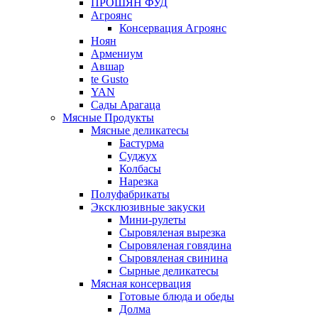
ПРОШЯН ФУД
Агроянс
Консервация Агроянс
Ноян
Армениум
Авшар
te Gusto
YAN
Сады Арагаца
Мясные Продукты
Мясные деликатесы
Бастурма
Суджух
Колбасы
Нарезка
Полуфабрикаты
Эксклюзивные закуски
Мини-рулеты
Сыровяленая вырезка
Сыровяленая говядина
Сыровяленая свинина
Сырные деликатесы
Мясная консервация
Готовые блюда и обеды
Долма