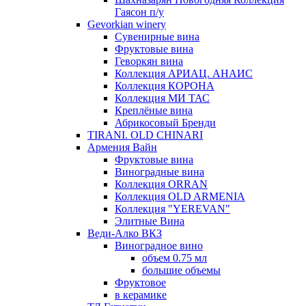
Гаясон п/у
Gevorkian winery
Сувенирные вина
Фруктовые вина
Геворкян вина
Коллекция АРИАЦ. АНАИС
Коллекция КОРОНА
Коллекция МИ ТАС
Креплёные вина
Абрикосовый Бренди
TIRANI. OLD CHINARI
Армения Вайн
Фруктовые вина
Виноградные вина
Коллекция ORRAN
Коллекция OLD ARMENIA
Коллекция "YEREVAN"
Элитные Вина
Веди-Алко ВКЗ
Виноградное вино
объем 0.75 мл
большие объемы
Фруктовое
в керамике