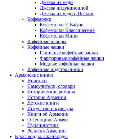
Джезва из меди
Джезва индукционной
Джезва из меди с Песком
Кофемолки
Кофемолки E.Balyan
Кофемолки Классические
Кофемолки Мини
Кофейные наборы
Кофейные чашки
Глиняные кофейные чашки
Фарфоровые кофейные чашки
Медные кофейные чашки
Кофейные подстаканники
Армянские книги
Новинки
Самоучители, словари
Исторические романы
История Армении
Детские книги
Иcкусство и культура
Книги об Армении
О Геноциде Армян
Публицистика
Религия Армении
Кроссворды. Сканворды