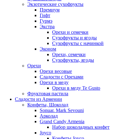
Экзотические сухофрукты
Премиум
Гифт
Гурмэ
Экстра
Орехи и семечки
Сухофрукты и ягоды
Сухофрукты с начинкой
Эконом
Орехи, семечки
Сухофрукты, ягоды
Орехи
Орехи весовые
Сладости с Орехами
Орехи в меду
Орехи в меду Te Gusto
Фруктовая пастила
Сладости из Армении
Конфеты, Шоколад
Sonuar. Mark Sevouni
Арколад
Grand Candy Armenia
Набор шоколадных конфет
Joyco
Конфеты Joyco