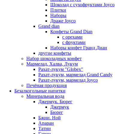
Шоколад с сухофруктами Joyco
Плитки
Наборы
Драже Joyco
Grand dian
Конфеты Grand Dian
с орехами
с фруктами
Наборы конфет Гранд Диан
другие конфеты
Набор шоколадных конфет
Мармелад, Халва, Лукум
Рахат-лукум "Globex"
Рахат-лукум, мармелад Grand Candy
Рахат-лукум, мармелад Joyco
Печёная продукция
Безалкогольные напитки
Минеральная вода
Джермук. Бюрег
Джермук
Бюрег
Бжни. Ной
Апаран
Татни
Гарни