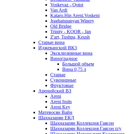
Voskevaz - Qotot
Van Ardi
Kataro.Hin Areni.Voskeni
Jraghatspanyan Winery
Old Bridge
Trinity - KOOR - Jan
Z'art, Tushpa, Keush
Старые вина
Иджеванский ВК3
Эксклюзивные вина
Виноградное
Большой объем
Вина 0,75 л
Старые
Сувенирные
Фруктовые
Аренийский ВЗ
Areni
Areni fruits
Areni Key
Матевосян Вайн
Шахназарян ЕКД
Шахназарян Коллекция Гаясон
Шахназарян Коллекция Гаясон п/у
Шахназарян Новогодняя Коллекция