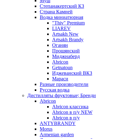
Муш
Степанакертский КЗ
Страна Камней
Водка миниатюрная
"Thiv" Premium
LIAREV
Artsakh New
Artsakh Brandy
Оганян
Прошянский
Миджнаберд
Abricon
Getnatoun
Иджеванский ВКЗ
Мараси
Разные производители
Русская водка
Дистилляты фруктовые; Бренди
Abricon
Abricon классика
Abricon в п/у NEW
Abricon в п/у
ANTYBRANDY
Morus
Armenian garden