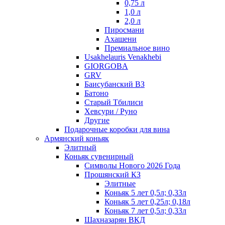
0,75 л
1,0 л
2,0 л
Пиросмани
Ахашени
Премиальное вино
Usakhelauris Venakhebi
GIORGOBA
GRV
Баисубанский ВЗ
Батоно
Старый Тбилиси
Хевсури / Руно
Другие
Подарочные коробки для вина
Армянский коньяк
Элитный
Коньяк сувенирный
Символы Нового 2026 Года
Прошянский КЗ
Элитные
Коньяк 5 лет 0,5л; 0,33л
Коньяк 5 лет 0,25л; 0,18л
Коньяк 7 лет 0,5л; 0,33л
Шахназарян ВКД