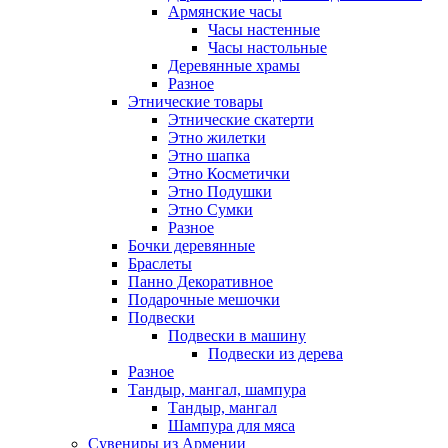
Армянские часы
Часы настенные
Часы настольные
Деревянные храмы
Разное
Этнические товары
Этнические скатерти
Этно жилетки
Этно шапка
Этно Косметички
Этно Подушки
Этно Сумки
Разное
Бочки деревянные
Браслеты
Панно Декоративное
Подарочные мешочки
Подвески
Подвески в машину
Подвески из дерева
Разное
Тандыр, мангал, шампура
Тандыр, мангал
Шампура для мяса
Сувениры из Армении