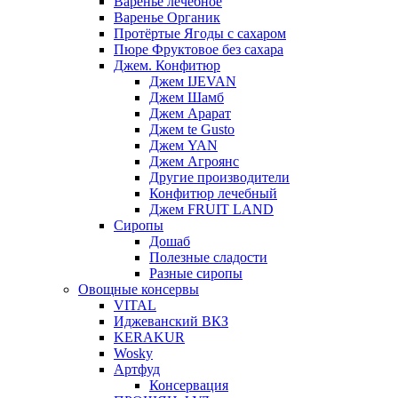
Варенье лечебное
Варенье Органик
Протёртые Ягоды с сахаром
Пюре Фруктовое без сахара
Джем. Конфитюр
Джем IJEVAN
Джем Шамб
Джем Арарат
Джем te Gusto
Джем YAN
Джем Агроянс
Другие производители
Конфитюр лечебный
Джем FRUIT LAND
Сиропы
Дошаб
Полезные сладости
Разные сиропы
Овощные консервы
VITAL
Иджеванский ВКЗ
KERAKUR
Wosky
Артфуд
Консервация