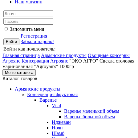
Наш магазин
Запомнить меня
Регистрация
Забыли пароль?
Войти как пользователь:
Главная страница
Армянские продукты
Овощные консервы
Агроянс
Консервация Агроянс
"ЭКО АГРО" Свекла столовая
маринованная "Agroyan's" 1000гр
Меню каталога
Каталог товаров
Армянские продукты
Консервация фруктовая
Варенье
Vital
Варенье маленький объем
Варенье большой объем
Иджеван
Ноян
Шамб