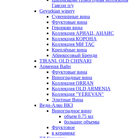
Гаясон п/у
Gevorkian winery
Сувенирные вина
Фруктовые вина
Геворкян вина
Коллекция АРИАЦ. АНАИС
Коллекция КОРОНА
Коллекция МИ ТАС
Креплёные вина
Абрикосовый Бренди
TIRANI. OLD CHINARI
Армения Вайн
Фруктовые вина
Виноградные вина
Коллекция ORRAN
Коллекция OLD ARMENIA
Коллекция "YEREVAN"
Элитные Вина
Веди-Алко ВКЗ
Виноградное вино
объем 0.75 мл
большие объемы
Фруктовое
в керамике