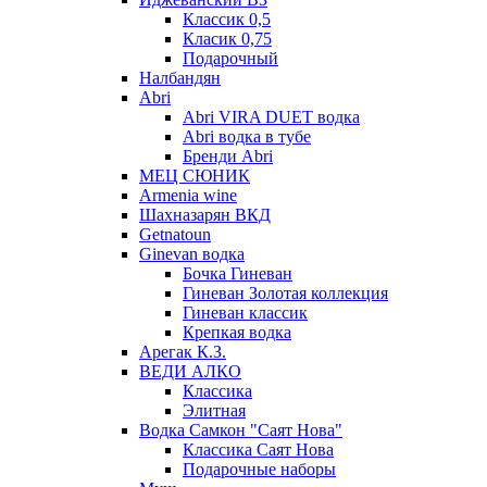
Классик 0,5
Класик 0,75
Подарочный
Налбандян
Abri
Abri VIRA DUET водка
Abri водка в тубе
Бренди Abri
МЕЦ СЮНИК
Armenia wine
Шахназарян ВКД
Getnatoun
Ginevan водка
Бочка Гиневан
Гиневан Золотая коллекция
Гиневан классик
Крепкая водка
Арегак К.З.
ВЕДИ АЛКО
Классика
Элитная
Водка Самкон "Саят Нова"
Классика Саят Нова
Подарочные наборы