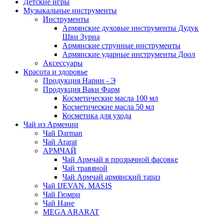
Детские игры
Музыкальные инструменты
Инструменты
Армянские духовые инструменты Дудук
Шви Зурна
Армянские струнные инструменты
Армянские ударные инструменты Доол
Аксессуары
Красота и здоровье
Продукция Нарин - Э
Продукция Ваки Фарм
Косметические масла 100 мл
Косметические масла 50 мл
Косметика для ухода
Чай из Армении
Чай Darman
Чай Ararat
АРМЧАЙ
Чай Армчай в прозрачной фасовке
Чай травяной
Чай Армчай армянский тараз
Чай IJEVAN. MASIS
Чай Гюмри
Чай Нане
MEGA ARARAT