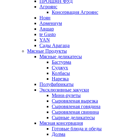
ПРОШЯН ФУД
Агроянс
Консервация Агроянс
Ноян
Армениум
Авшар
te Gusto
YAN
Сады Арагаца
Мясные Продукты
Мясные деликатесы
Бастурма
Суджух
Колбасы
Нарезка
Полуфабрикаты
Эксклюзивные закуски
Мини-рулеты
Сыровяленая вырезка
Сыровяленая говядина
Сыровяленая свинина
Сырные деликатесы
Мясная консервация
Готовые блюда и обеды
Долма