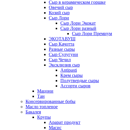
Сыр в керамическом горшке
Овечий сыр
Козий сыр
Сыр Лори
Сыр Лори Экокат
Сыр Лори разный
Сыр Лори Премиум
ЭКОТАВУШ
Сыр Качотта
Разные сыры
Сыр Сулугуни
Сыр Чечил
Эксклюзив сыр
Antipasti
Крем сыры
Полутвердые сыры
Ассорти сыров
Мацони
Тан
Консервированные бобы
Масло топленое
Бакалея
Крупы
Арарат продукт
Масис