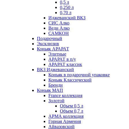
0,5 л
0,250 л
0,70 л
Иджеванский ВКЗ
СИС Алко
Веди Алко
САМКОН
Подарочный
Эксклюзив
Коньяк АРАРАТ
Элитные
АРАРАТ в п/у
АРАРАТ классик
ВКЗ Иджеванский
Коньяк в подарочной упаковке
Коньяк Классический
Бренди
Коньяк МАП
France коллекция
Золотой
Объем 0,5 л
Объем 0,7 л
АРМА коллекция
Горная Армения
Айвазовский