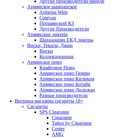
Другие производители бренди
Армянское шампанское
Armenia Wine
Ginevan
Прошянский КЗ
Другие Производители
Армянские ликеры
Шахназарян ЕКД ликеры
Виски, Текила, Джин
Виски
Коллекционные
Армянское пиво
Крафтовое Пиво
Армянское пиво Гюмри
Армянское пиво Киликия
Армянское пиво Котайк
Армянское пиво Дилижан
Разные производители
Витрина магазина сигареты 18+
Cигареты
SPS Cigaronne
Сigaronne
Tattoo by Cigaronne
Center
AMG