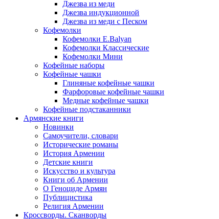
Джезва из меди
Джезва индукционной
Джезва из меди с Песком
Кофемолки
Кофемолки E.Balyan
Кофемолки Классические
Кофемолки Мини
Кофейные наборы
Кофейные чашки
Глиняные кофейные чашки
Фарфоровые кофейные чашки
Медные кофейные чашки
Кофейные подстаканники
Армянские книги
Новинки
Самоучители, словари
Исторические романы
История Армении
Детские книги
Иcкусство и культура
Книги об Армении
О Геноциде Армян
Публицистика
Религия Армении
Кроссворды. Сканворды