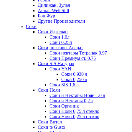
Дилижан. Зулал
Ararat. Well Still
Бон Жур
Другие Производители
Соки
Соки Иджеван
Соки 1.0л
Соки 0.25л
Соки, нектары Арарат
Соки нектары Тетрапак 0,97
Соки Премиум ст. 0,75
Соки SIS Натурал
Соки YAN
Соки 0,930 л
Соки 0,250 л
Соки SIS 1,6 л.
Соки Ноян
Соки и Нектары Ноян 1,0 л
Соки и Нектары 0,2 л
Соки Органик
Соки Ноян 0,75 л стекло
Соки Ноян 0,25 л стекло
Соки Витал
Соки te Gusto