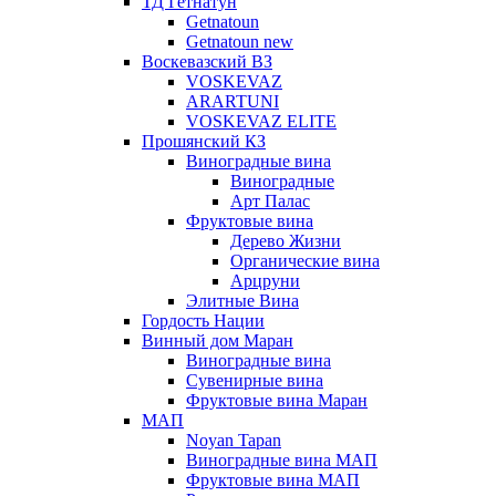
ТД Гетнатун
Getnatoun
Getnatoun new
Воскевазский ВЗ
VOSKEVAZ
ARARTUNI
VOSKEVAZ ELITE
Прошянский КЗ
Виноградные вина
Виноградные
Арт Палас
Фруктовые вина
Дерево Жизни
Органические вина
Арцруни
Элитные Вина
Гордость Нации
Винный дом Маран
Виноградные вина
Сувенирные вина
Фруктовые вина Маран
МАП
Noyan Tapan
Виноградные вина МАП
Фруктовые вина МАП