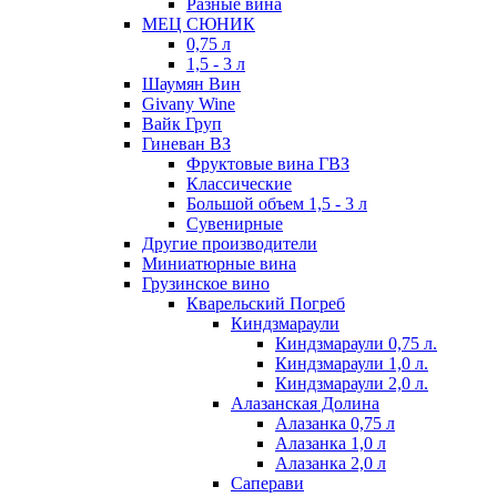
Разные вина
МЕЦ СЮНИК
0,75 л
1,5 - 3 л
Шаумян Вин
Givany Wine
Вайк Груп
Гиневан ВЗ
Фруктовые вина ГВЗ
Классические
Большой объем 1,5 - 3 л
Сувенирные
Другие производители
Миниатюрные вина
Грузинское вино
Кварельский Погреб
Киндзмараули
Киндзмараули 0,75 л.
Киндзмараули 1,0 л.
Киндзмараули 2,0 л.
Алазанская Долина
Алазанка 0,75 л
Алазанка 1,0 л
Алазанка 2,0 л
Саперави