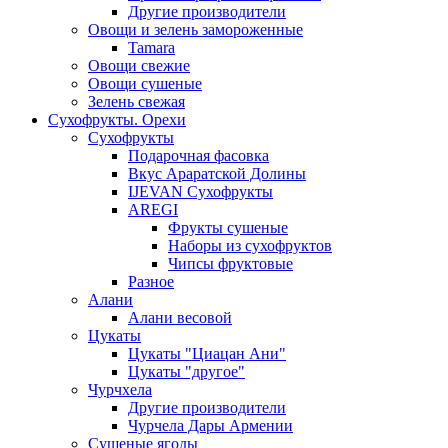
Другие производители
Овощи и зелень замороженные
Tamara
Овощи свежие
Овощи сушеные
Зелень свежая
Сухофрукты. Орехи
Сухофрукты
Подарочная фасовка
Вкус Араратской Долины
IJEVAN Сухофрукты
AREGI
Фрукты сушеные
Наборы из сухофруктов
Чипсы фруктовые
Разное
Алани
Алани весовой
Цукаты
Цукаты "Циацан Ани"
Цукаты "другое"
Чурчхела
Другие производители
Чурчела Дары Армении
Сушеные ягоды