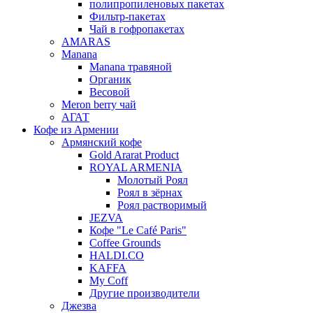
полипропиленовых пакетах
Фильтр-пакетах
Чай в гофропакетах
AMARAS
Manana
Manana травяной
Органик
Весовой
Meron berry чай
АГАТ
Кофе из Армении
Армянский кофе
Gold Ararat Product
ROYAL ARMENIA
Молотый Роял
Роял в зёрнах
Роял растворимый
JEZVA
Кофе "Le Café Paris"
Coffee Grounds
HALDI.CO
KAFFA
My Coff
Другие производители
Джезва