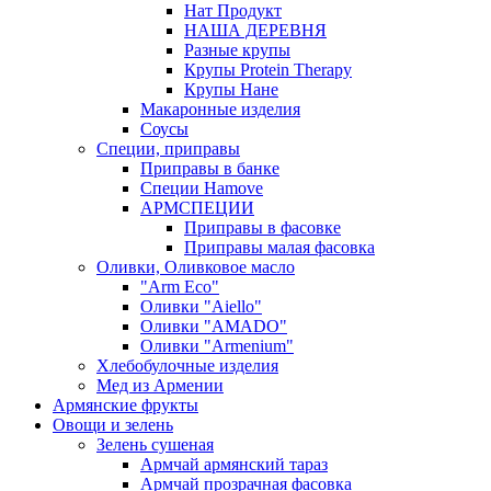
Нат Продукт
НАША ДЕРЕВНЯ
Разные крупы
Крупы Protein Therapy
Крупы Нане
Макаронные изделия
Соусы
Специи, приправы
Приправы в банке
Специи Hamove
АРМСПЕЦИИ
Приправы в фасовке
Приправы малая фасовка
Оливки, Оливковое масло
"Arm Eco"
Оливки "Aiello"
Оливки "AMADO"
Оливки "Armenium"
Хлебобулочные изделия
Мед из Армении
Армянские фрукты
Овощи и зелень
Зелень сушеная
Армчай армянский тараз
Армчай прозрачная фасовка