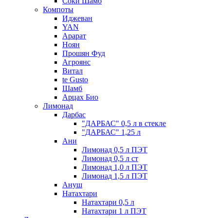
Соки Шамб
Компоты
Иджеван
YAN
Арарат
Ноян
Прошян Фуд
Агроянс
Витал
te Gusto
Шамб
Арцах Био
Лимонад
Дарбас
"ДАРБАС" 0,5 л в стекле
"ДАРБАС" 1,25 л
Ани
Лимонад 0,5 л ПЭТ
Лимонад 0,5 л ст
Лимонад 1,0 л ПЭТ
Лимонад 1,5 л ПЭТ
Ануш
Натахтари
Натахтари 0,5 л
Натахтари 1 л ПЭТ