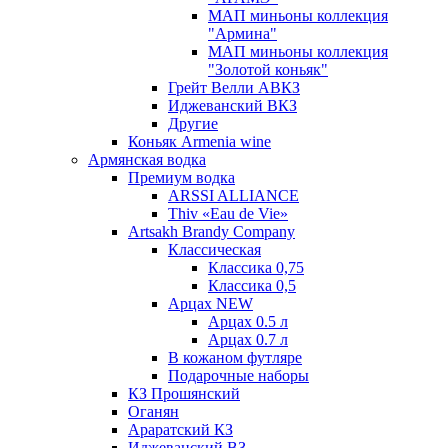
МАП миньоны коллекция
"Армина"
МАП миньоны коллекция
"Золотой коньяк"
Грейт Велли АВКЗ
Иджеванский ВКЗ
Другие
Коньяк Armenia wine
Армянская водка
Премиум водка
ARSSI ALLIANCE
Thiv «Eau de Vie»
Artsakh Brandy Company
Классическая
Классика 0,75
Классика 0,5
Арцах NEW
Арцах 0.5 л
Арцах 0.7 л
В кожаном футляре
Подарочные наборы
КЗ Прошянский
Оганян
Араратский КЗ
Иджеванский ВЗ