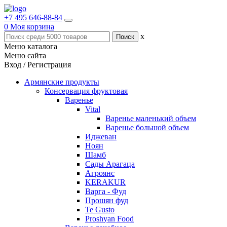
+7 495 646-88-84
0
Моя корзина
x
Меню каталога
Меню сайта
Вход / Регистрация
Армянские продукты
Консервация фруктовая
Варенье
Vital
Варенье маленький объем
Варенье большой объем
Иджеван
Ноян
Шамб
Сады Арагаца
Агроянс
KERAKUR
Варга - Фуд
Прошян фуд
Te Gusto
Proshyan Food