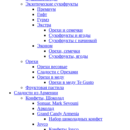
Экзотические сухофрукты
Премиум
Гифт
Гурмэ
Экстра
Орехи и семечки
Сухофрукты и ягоды
Сухофрукты с начинкой
Эконом
Орехи, семечки
Сухофрукты, ягоды
Орехи
Орехи весовые
Сладости с Орехами
Орехи в меду
Орехи в меду Te Gusto
Фруктовая пастила
Сладости из Армении
Конфеты, Шоколад
Sonuar. Mark Sevouni
Арколад
Grand Candy Armenia
Набор шоколадных конфет
Joyco
Конфеты Joyco