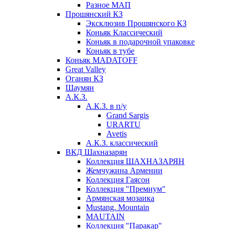
Разное МАП
Прошянский КЗ
Эксклюзив Прошянского КЗ
Коньяк Классический
Коньяк в подарочной упаковке
Коньяк в тубе
Коньяк MADATOFF
Great Valley
Оганян КЗ
Шаумян
А.К.З.
А.К.З. в п/у
Grand Sargis
URARTU
Avetis
А.К.З. классический
ВКД Шахназарян
Коллекция ШАХНАЗАРЯН
Жемчужина Армении
Коллекция Гаясон
Коллекция "Премиум"
Армянская мозаика
Mustang. Mountain
MAUTAIN
Коллекция "Паракар"