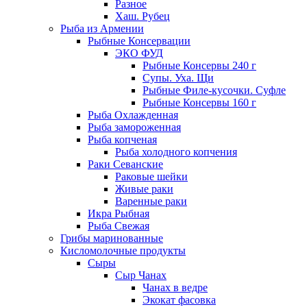
Разное
Хаш. Рубец
Рыба из Армении
Рыбные Консервации
ЭКО ФУД
Рыбные Консервы 240 г
Супы. Уха. Щи
Рыбные Филе-кусочки. Суфле
Рыбные Консервы 160 г
Рыба Охлажденная
Рыба замороженная
Рыба копченая
Рыба холодного копчения
Раки Севанские
Раковые шейки
Живые раки
Варенные раки
Икра Рыбная
Рыба Свежая
Грибы маринованные
Кисломолочные продукты
Сыры
Сыр Чанах
Чанах в ведре
Экокат фасовка