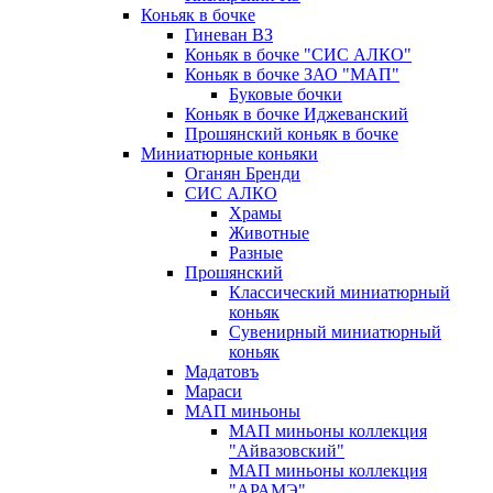
Коньяк в бочке
Гиневан ВЗ
Коньяк в бочке "СИС АЛКО"
Коньяк в бочке ЗАО "МАП"
Буковые бочки
Коньяк в бочке Иджеванский
Прошянский коньяк в бочке
Миниатюрные коньяки
Оганян Бренди
СИС АЛКО
Храмы
Животные
Разные
Прошянский
Классический миниатюрный
коньяк
Сувенирный миниатюрный
коньяк
Мадатовъ
Мараси
МАП миньоны
МАП миньоны коллекция
"Айвазовский"
МАП миньоны коллекция
"АРАМЭ"