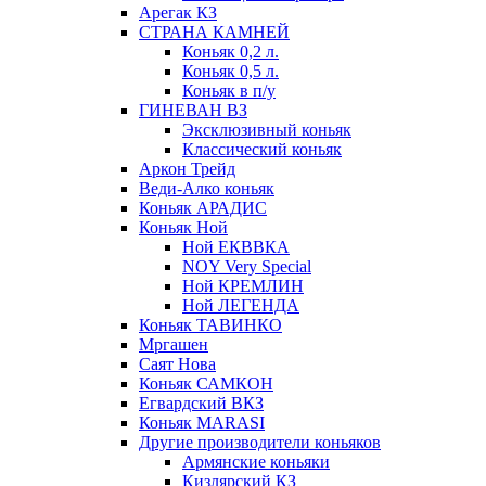
Арегак КЗ
СТРАНА КАМНЕЙ
Коньяк 0,2 л.
Коньяк 0,5 л.
Коньяк в п/у
ГИНЕВАН ВЗ
Эксклюзивный коньяк
Классический коньяк
Аркон Трейд
Веди-Алко коньяк
Коньяк АРАДИС
Коньяк Ной
Ной ЕКВВКА
NOY Very Special
Ной КРЕМЛИН
Ной ЛЕГЕНДА
Коньяк ТАВИНКО
Мргашен
Саят Нова
Коньяк САМКОН
Егвардский ВКЗ
Коньяк MARASI
Другие производители коньяков
Армянские коньяки
Кизлярский КЗ