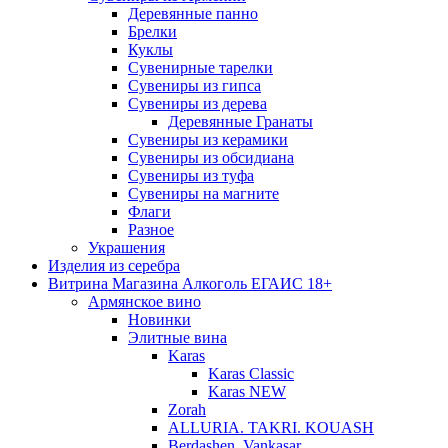
Деревянные панно
Брелки
Куклы
Сувенирные тарелки
Сувениры из гипса
Сувениры из дерева
Деревянные Гранаты
Сувениры из керамики
Сувениры из обсидиана
Сувениры из туфа
Сувениры на магните
Флаги
Разное
Украшения
Изделия из серебра
Витрина Магазина Алкоголь ЕГАИС 18+
Армянское вино
Новинки
Элитные вина
Karas
Karas Classic
Karas NEW
Zorah
ALLURIA. TAKRI. KOUASH
Berdashen. Vankasar