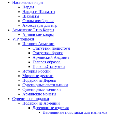
Настольные игры
Нарды
Нарды и Шахматы
Шахматы
Столы ломберные
Аксессуары для игр
Армянские Этно Ковры
Армянские ковры
VIP подарки
История Армении
Статуэтки полистоун
Статуэтки бронза
Армянский Алфавит
Галерея образов
Церкви.Статуэтки
История России
Мировые деятели
Подарки из Дерева
Сувенирные светильники
Сувенирные ночники
Армянские монеты
Сувениры и подарки
Подарки из Армении
Деревянные изделия
Деревянные подставки для напитков