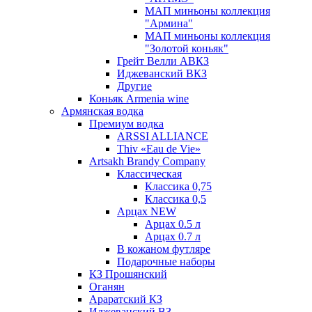
МАП миньоны коллекция
"Армина"
МАП миньоны коллекция
"Золотой коньяк"
Грейт Велли АВКЗ
Иджеванский ВКЗ
Другие
Коньяк Armenia wine
Армянская водка
Премиум водка
ARSSI ALLIANCE
Thiv «Eau de Vie»
Artsakh Brandy Company
Классическая
Классика 0,75
Классика 0,5
Арцах NEW
Арцах 0.5 л
Арцах 0.7 л
В кожаном футляре
Подарочные наборы
КЗ Прошянский
Оганян
Араратский КЗ
Иджеванский ВЗ