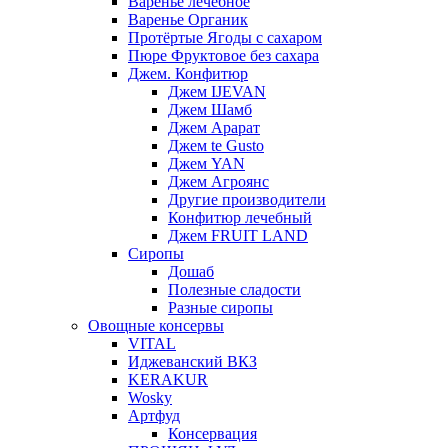
Варенье лечебное
Варенье Органик
Протёртые Ягоды с сахаром
Пюре Фруктовое без сахара
Джем. Конфитюр
Джем IJEVAN
Джем Шамб
Джем Арарат
Джем te Gusto
Джем YAN
Джем Агроянс
Другие производители
Конфитюр лечебный
Джем FRUIT LAND
Сиропы
Дошаб
Полезные сладости
Разные сиропы
Овощные консервы
VITAL
Иджеванский ВКЗ
KERAKUR
Wosky
Артфуд
Консервация