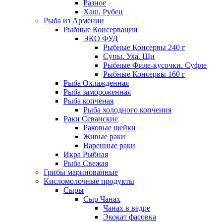
Разное
Хаш. Рубец
Рыба из Армении
Рыбные Консервации
ЭКО ФУД
Рыбные Консервы 240 г
Супы. Уха. Щи
Рыбные Филе-кусочки. Суфле
Рыбные Консервы 160 г
Рыба Охлажденная
Рыба замороженная
Рыба копченая
Рыба холодного копчения
Раки Севанские
Раковые шейки
Живые раки
Варенные раки
Икра Рыбная
Рыба Свежая
Грибы маринованные
Кисломолочные продукты
Сыры
Сыр Чанах
Чанах в ведре
Экокат фасовка