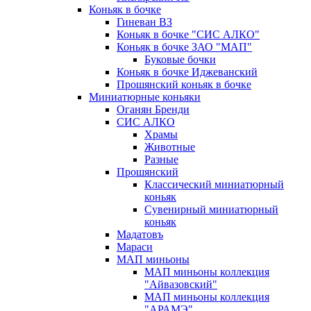
Коньяк в бочке
Гиневан ВЗ
Коньяк в бочке "СИС АЛКО"
Коньяк в бочке ЗАО "МАП"
Буковые бочки
Коньяк в бочке Иджеванский
Прошянский коньяк в бочке
Миниатюрные коньяки
Оганян Бренди
СИС АЛКО
Храмы
Животные
Разные
Прошянский
Классический миниатюрный
коньяк
Сувенирный миниатюрный
коньяк
Мадатовъ
Мараси
МАП миньоны
МАП миньоны коллекция
"Айвазовский"
МАП миньоны коллекция
"АРАМЭ"