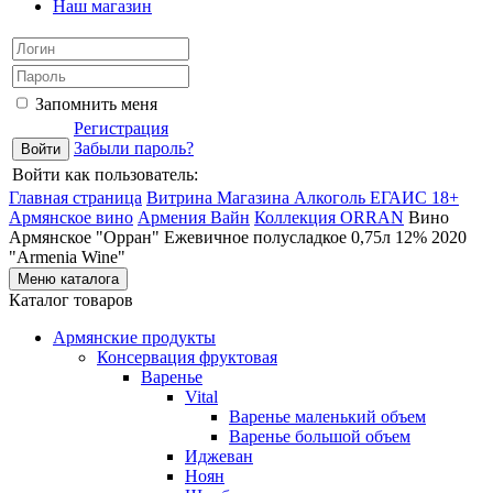
Наш магазин
Запомнить меня
Регистрация
Забыли пароль?
Войти как пользователь:
Главная страница
Витрина Магазина Алкоголь ЕГАИС 18+
Армянское вино
Армения Вайн
Коллекция ORRAN
Вино
Армянское "Орран" Ежевичное полусладкое 0,75л 12% 2020
"Armenia Wine"
Меню каталога
Каталог товаров
Армянские продукты
Консервация фруктовая
Варенье
Vital
Варенье маленький объем
Варенье большой объем
Иджеван
Ноян