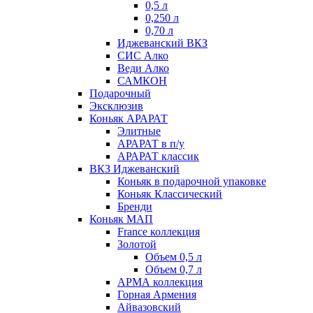
0,5 л
0,250 л
0,70 л
Иджеванский ВКЗ
СИС Алко
Веди Алко
САМКОН
Подарочный
Эксклюзив
Коньяк АРАРАТ
Элитные
АРАРАТ в п/у
АРАРАТ классик
ВКЗ Иджеванский
Коньяк в подарочной упаковке
Коньяк Классический
Бренди
Коньяк МАП
France коллекция
Золотой
Объем 0,5 л
Объем 0,7 л
АРМА коллекция
Горная Армения
Айвазовский