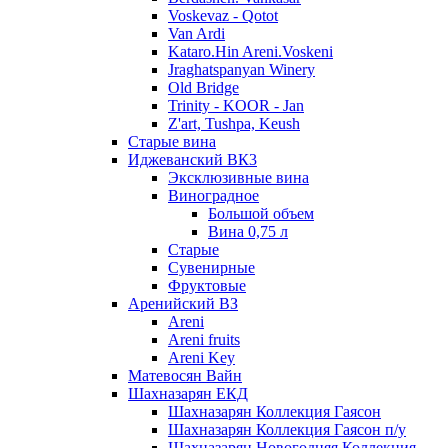
Voskevaz - Qotot
Van Ardi
Kataro.Hin Areni.Voskeni
Jraghatspanyan Winery
Old Bridge
Trinity - KOOR - Jan
Z'art, Tushpa, Keush
Старые вина
Иджеванский ВК3
Эксклюзивные вина
Виноградное
Большой объем
Вина 0,75 л
Старые
Сувенирные
Фруктовые
Аренийский ВЗ
Areni
Areni fruits
Areni Key
Матевосян Вайн
Шахназарян ЕКД
Шахназарян Коллекция Гаясон
Шахназарян Коллекция Гаясон п/у
Шахназарян Новогодняя Коллекция