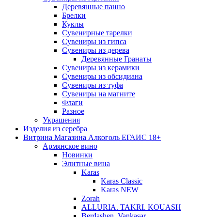
Деревянные панно
Брелки
Куклы
Сувенирные тарелки
Сувениры из гипса
Сувениры из дерева
Деревянные Гранаты
Сувениры из керамики
Сувениры из обсидиана
Сувениры из туфа
Сувениры на магните
Флаги
Разное
Украшения
Изделия из серебра
Витрина Магазина Алкоголь ЕГАИС 18+
Армянское вино
Новинки
Элитные вина
Karas
Karas Classic
Karas NEW
Zorah
ALLURIA. TAKRI. KOUASH
Berdashen. Vankasar