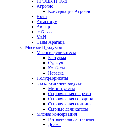
ПРОШЯН ФУД
Агроянс
Консервация Агроянс
Ноян
Армениум
Авшар
te Gusto
YAN
Сады Арагаца
Мясные Продукты
Мясные деликатесы
Бастурма
Суджух
Колбасы
Нарезка
Полуфабрикаты
Эксклюзивные закуски
Мини-рулеты
Сыровяленая вырезка
Сыровяленая говядина
Сыровяленая свинина
Сырные деликатесы
Мясная консервация
Готовые блюда и обеды
Долма