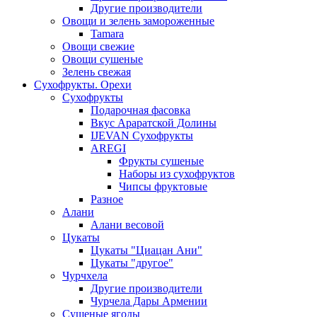
Другие производители
Овощи и зелень замороженные
Tamara
Овощи свежие
Овощи сушеные
Зелень свежая
Сухофрукты. Орехи
Сухофрукты
Подарочная фасовка
Вкус Араратской Долины
IJEVAN Сухофрукты
AREGI
Фрукты сушеные
Наборы из сухофруктов
Чипсы фруктовые
Разное
Алани
Алани весовой
Цукаты
Цукаты "Циацан Ани"
Цукаты "другое"
Чурчхела
Другие производители
Чурчела Дары Армении
Сушеные ягоды