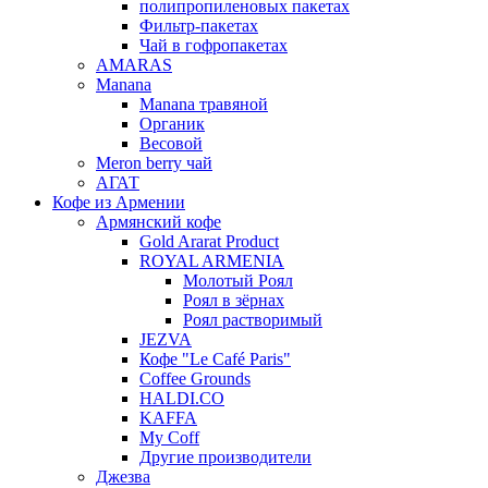
полипропиленовых пакетах
Фильтр-пакетах
Чай в гофропакетах
AMARAS
Manana
Manana травяной
Органик
Весовой
Meron berry чай
АГАТ
Кофе из Армении
Армянский кофе
Gold Ararat Product
ROYAL ARMENIA
Молотый Роял
Роял в зёрнах
Роял растворимый
JEZVA
Кофе "Le Café Paris"
Coffee Grounds
HALDI.CO
KAFFA
My Coff
Другие производители
Джезва