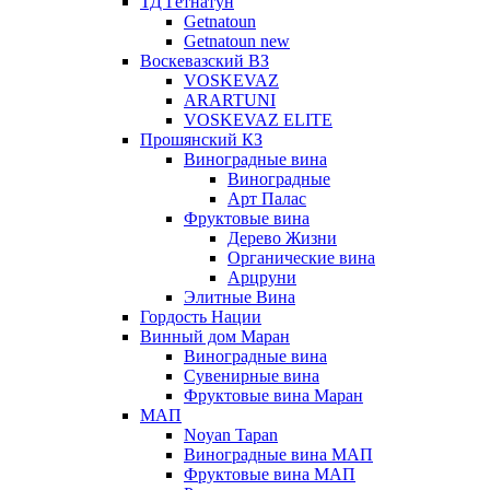
ТД Гетнатун
Getnatoun
Getnatoun new
Воскевазский ВЗ
VOSKEVAZ
ARARTUNI
VOSKEVAZ ELITE
Прошянский КЗ
Виноградные вина
Виноградные
Арт Палас
Фруктовые вина
Дерево Жизни
Органические вина
Арцруни
Элитные Вина
Гордость Нации
Винный дом Маран
Виноградные вина
Сувенирные вина
Фруктовые вина Маран
МАП
Noyan Tapan
Виноградные вина МАП
Фруктовые вина МАП