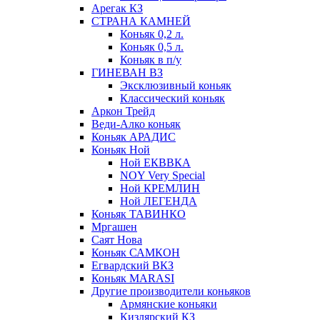
Арегак КЗ
СТРАНА КАМНЕЙ
Коньяк 0,2 л.
Коньяк 0,5 л.
Коньяк в п/у
ГИНЕВАН ВЗ
Эксклюзивный коньяк
Классический коньяк
Аркон Трейд
Веди-Алко коньяк
Коньяк АРАДИС
Коньяк Ной
Ной ЕКВВКА
NOY Very Special
Ной КРЕМЛИН
Ной ЛЕГЕНДА
Коньяк ТАВИНКО
Мргашен
Саят Нова
Коньяк САМКОН
Егвардский ВКЗ
Коньяк MARASI
Другие производители коньяков
Армянские коньяки
Кизлярский КЗ