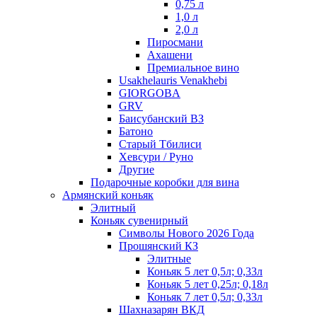
0,75 л
1,0 л
2,0 л
Пиросмани
Ахашени
Премиальное вино
Usakhelauris Venakhebi
GIORGOBA
GRV
Баисубанский ВЗ
Батоно
Старый Тбилиси
Хевсури / Руно
Другие
Подарочные коробки для вина
Армянский коньяк
Элитный
Коньяк сувенирный
Символы Нового 2026 Года
Прошянский КЗ
Элитные
Коньяк 5 лет 0,5л; 0,33л
Коньяк 5 лет 0,25л; 0,18л
Коньяк 7 лет 0,5л; 0,33л
Шахназарян ВКД