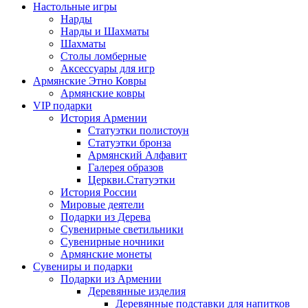
Настольные игры
Нарды
Нарды и Шахматы
Шахматы
Столы ломберные
Аксессуары для игр
Армянские Этно Ковры
Армянские ковры
VIP подарки
История Армении
Статуэтки полистоун
Статуэтки бронза
Армянский Алфавит
Галерея образов
Церкви.Статуэтки
История России
Мировые деятели
Подарки из Дерева
Сувенирные светильники
Сувенирные ночники
Армянские монеты
Сувениры и подарки
Подарки из Армении
Деревянные изделия
Деревянные подставки для напитков