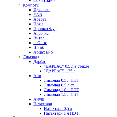
Соки Шамб
Компоты
Иджеван
YAN
Арарат
Ноян
Прошян Фуд
Агроянс
Витал
te Gusto
Шамб
Арцах Био
Лимонад
Дарбас
"ДАРБАС" 0,5 л в стекле
"ДАРБАС" 1,25 л
Ани
Лимонад 0,5 л ПЭТ
Лимонад 0,5 л ст
Лимонад 1,0 л ПЭТ
Лимонад 1,5 л ПЭТ
Ануш
Натахтари
Натахтари 0,5 л
Натахтари 1 л ПЭТ