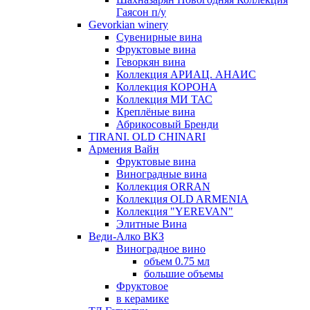
Гаясон п/у
Gevorkian winery
Сувенирные вина
Фруктовые вина
Геворкян вина
Коллекция АРИАЦ. АНАИС
Коллекция КОРОНА
Коллекция МИ ТАС
Креплёные вина
Абрикосовый Бренди
TIRANI. OLD CHINARI
Армения Вайн
Фруктовые вина
Виноградные вина
Коллекция ORRAN
Коллекция OLD ARMENIA
Коллекция "YEREVAN"
Элитные Вина
Веди-Алко ВКЗ
Виноградное вино
объем 0.75 мл
большие объемы
Фруктовое
в керамике