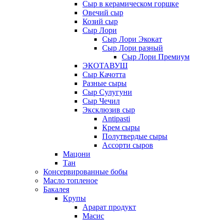
Сыр в керамическом горшке
Овечий сыр
Козий сыр
Сыр Лори
Сыр Лори Экокат
Сыр Лори разный
Сыр Лори Премиум
ЭКОТАВУШ
Сыр Качотта
Разные сыры
Сыр Сулугуни
Сыр Чечил
Эксклюзив сыр
Antipasti
Крем сыры
Полутвердые сыры
Ассорти сыров
Мацони
Тан
Консервированные бобы
Масло топленое
Бакалея
Крупы
Арарат продукт
Масис