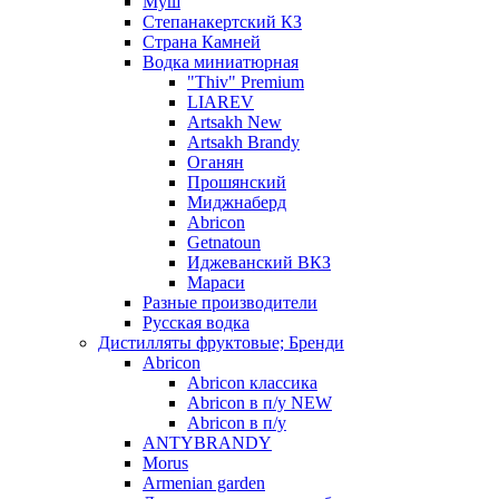
Муш
Степанакертский КЗ
Страна Камней
Водка миниатюрная
"Thiv" Premium
LIAREV
Artsakh New
Artsakh Brandy
Оганян
Прошянский
Миджнаберд
Abricon
Getnatoun
Иджеванский ВКЗ
Мараси
Разные производители
Русская водка
Дистилляты фруктовые; Бренди
Abricon
Abricon классика
Abricon в п/у NEW
Abricon в п/у
ANTYBRANDY
Morus
Armenian garden