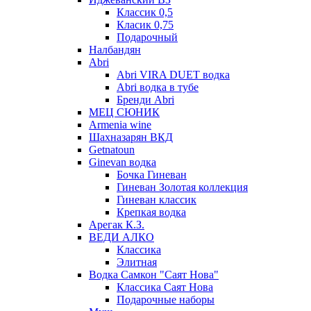
Классик 0,5
Класик 0,75
Подарочный
Налбандян
Abri
Abri VIRA DUET водка
Abri водка в тубе
Бренди Abri
МЕЦ СЮНИК
Armenia wine
Шахназарян ВКД
Getnatoun
Ginevan водка
Бочка Гиневан
Гиневан Золотая коллекция
Гиневан классик
Крепкая водка
Арегак К.З.
ВЕДИ АЛКО
Классика
Элитная
Водка Самкон "Саят Нова"
Классика Саят Нова
Подарочные наборы