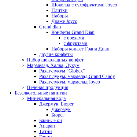
Шоколад с сухофруктами Joyco
Плитки
Наборы
Драже Joyco
Grand dian
Конфеты Grand Dian
с орехами
с фруктами
Наборы конфет Гранд Диан
другие конфеты
Набор шоколадных конфет
Мармелад, Халва, Лукум
Рахат-лукум "Globex"
Рахат-лукум, мармелад Grand Candy
Рахат-лукум, мармелад Joyco
Печёная продукция
Безалкогольные напитки
Минеральная вода
Джермук. Бюрег
Джермук
Бюрег
Бжни. Ной
Апаран
Татни
Гарни