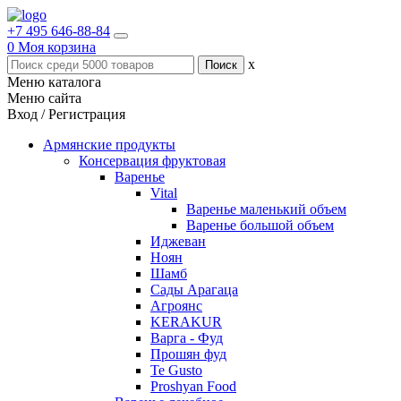
+7 495 646-88-84
0
Моя корзина
x
Меню каталога
Меню сайта
Вход / Регистрация
Армянские продукты
Консервация фруктовая
Варенье
Vital
Варенье маленький объем
Варенье большой объем
Иджеван
Ноян
Шамб
Сады Арагаца
Агроянс
KERAKUR
Варга - Фуд
Прошян фуд
Te Gusto
Proshyan Food