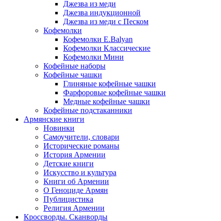
Джезва из меди
Джезва индукционной
Джезва из меди с Песком
Кофемолки
Кофемолки E.Balyan
Кофемолки Классические
Кофемолки Мини
Кофейные наборы
Кофейные чашки
Глиняные кофейные чашки
Фарфоровые кофейные чашки
Медные кофейные чашки
Кофейные подстаканники
Армянские книги
Новинки
Самоучители, словари
Исторические романы
История Армении
Детские книги
Иcкусство и культура
Книги об Армении
О Геноциде Армян
Публицистика
Религия Армении
Кроссворды. Сканворды