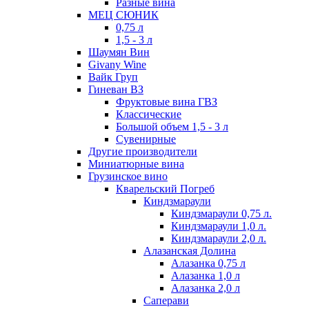
Разные вина
МЕЦ СЮНИК
0,75 л
1,5 - 3 л
Шаумян Вин
Givany Wine
Вайк Груп
Гиневан ВЗ
Фруктовые вина ГВЗ
Классические
Большой объем 1,5 - 3 л
Сувенирные
Другие производители
Миниатюрные вина
Грузинское вино
Кварельский Погреб
Киндзмараули
Киндзмараули 0,75 л.
Киндзмараули 1,0 л.
Киндзмараули 2,0 л.
Алазанская Долина
Алазанка 0,75 л
Алазанка 1,0 л
Алазанка 2,0 л
Саперави