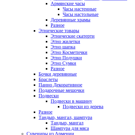
Армянские часы
Часы настенные
Часы настольные
Деревянные храмы
Разное
Этнические товары
Этнические скатерти
Этно жилетки
Этно шапка
Этно Косметички
Этно Подушки
Этно Сумки
Разное
Бочки деревянные
Браслеты
Панно Декоративное
Подарочные мешочки
Подвески
Подвески в машину
Подвески из дерева
Разное
Тандыр, мангал, шампура
Тандыр, мангал
Шампура для мяса
Сувениры из Армении