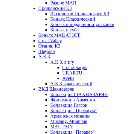
Разное МАП
Прошянский КЗ
Эксклюзив Прошянского КЗ
Коньяк Классический
Коньяк в подарочной упаковке
Коньяк в тубе
Коньяк MADATOFF
Great Valley
Оганян КЗ
Шаумян
А.К.З.
А.К.З. в п/у
Grand Sargis
URARTU
Avetis
А.К.З. классический
ВКД Шахназарян
Коллекция ШАХНАЗАРЯН
Жемчужина Армении
Коллекция Гаясон
Коллекция "Премиум"
Армянская мозаика
Mustang. Mountain
MAUTAIN
Коллекция "Паракар"