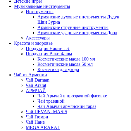
Детские игры
Музыкальные инструменты
Инструменты
Армянские духовые инструменты Дудук
Шви Зурна
Армянские струнные инструменты
Армянские ударные инструменты Доол
Аксессуары
Красота и здоровье
Продукция Нарин - Э
Продукция Ваки Фарм
Косметические масла 100 мл
Косметические масла 50 мл
Косметика для ухода
Чай из Армении
Чай Darman
Чай Ararat
АРМЧАЙ
Чай Армчай в прозрачной фасовке
Чай травяной
Чай Армчай армянский тараз
Чай IJEVAN. MASIS
Чай Гюмри
Чай Нане
MEGA ARARAT