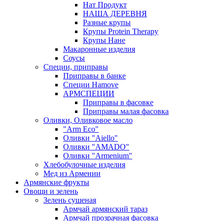
Нат Продукт
НАША ДЕРЕВНЯ
Разные крупы
Крупы Protein Therapy
Крупы Нане
Макаронные изделия
Соусы
Специи, приправы
Приправы в банке
Специи Hamove
АРМСПЕЦИИ
Приправы в фасовке
Приправы малая фасовка
Оливки, Оливковое масло
"Arm Eco"
Оливки "Aiello"
Оливки "AMADO"
Оливки "Armenium"
Хлебобулочные изделия
Мед из Армении
Армянские фрукты
Овощи и зелень
Зелень сушеная
Армчай армянский тараз
Армчай прозрачная фасовка