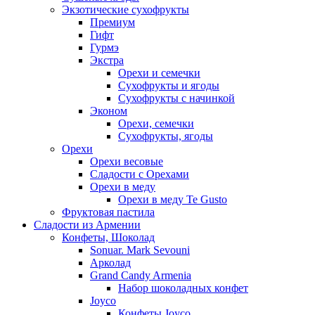
Экзотические сухофрукты
Премиум
Гифт
Гурмэ
Экстра
Орехи и семечки
Сухофрукты и ягоды
Сухофрукты с начинкой
Эконом
Орехи, семечки
Сухофрукты, ягоды
Орехи
Орехи весовые
Сладости с Орехами
Орехи в меду
Орехи в меду Te Gusto
Фруктовая пастила
Сладости из Армении
Конфеты, Шоколад
Sonuar. Mark Sevouni
Арколад
Grand Candy Armenia
Набор шоколадных конфет
Joyco
Конфеты Joyco