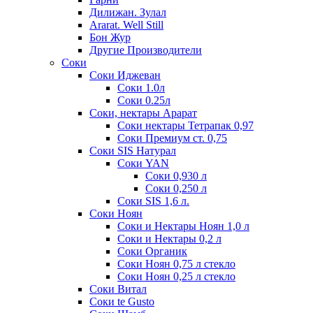
Дилижан. Зулал
Ararat. Well Still
Бон Жур
Другие Производители
Соки
Соки Иджеван
Соки 1.0л
Соки 0.25л
Соки, нектары Арарат
Соки нектары Тетрапак 0,97
Соки Премиум ст. 0,75
Соки SIS Натурал
Соки YAN
Соки 0,930 л
Соки 0,250 л
Соки SIS 1,6 л.
Соки Ноян
Соки и Нектары Ноян 1,0 л
Соки и Нектары 0,2 л
Соки Органик
Соки Ноян 0,75 л стекло
Соки Ноян 0,25 л стекло
Соки Витал
Соки te Gusto