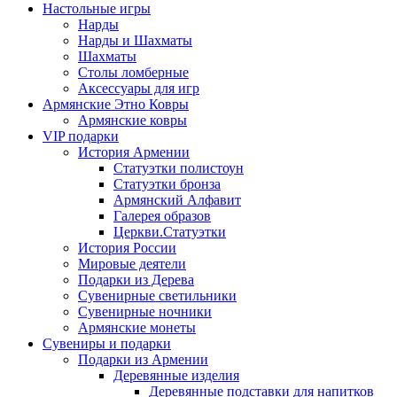
Настольные игры
Нарды
Нарды и Шахматы
Шахматы
Столы ломберные
Аксессуары для игр
Армянские Этно Ковры
Армянские ковры
VIP подарки
История Армении
Статуэтки полистоун
Статуэтки бронза
Армянский Алфавит
Галерея образов
Церкви.Статуэтки
История России
Мировые деятели
Подарки из Дерева
Сувенирные светильники
Сувенирные ночники
Армянские монеты
Сувениры и подарки
Подарки из Армении
Деревянные изделия
Деревянные подставки для напитков