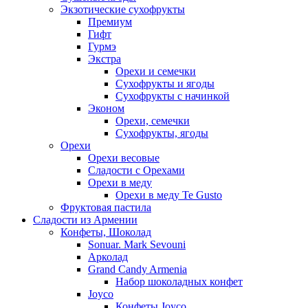
Экзотические сухофрукты
Премиум
Гифт
Гурмэ
Экстра
Орехи и семечки
Сухофрукты и ягоды
Сухофрукты с начинкой
Эконом
Орехи, семечки
Сухофрукты, ягоды
Орехи
Орехи весовые
Сладости с Орехами
Орехи в меду
Орехи в меду Te Gusto
Фруктовая пастила
Сладости из Армении
Конфеты, Шоколад
Sonuar. Mark Sevouni
Арколад
Grand Candy Armenia
Набор шоколадных конфет
Joyco
Конфеты Joyco