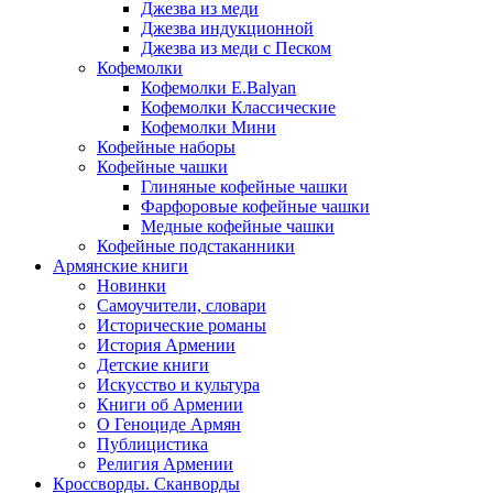
Джезва из меди
Джезва индукционной
Джезва из меди с Песком
Кофемолки
Кофемолки E.Balyan
Кофемолки Классические
Кофемолки Мини
Кофейные наборы
Кофейные чашки
Глиняные кофейные чашки
Фарфоровые кофейные чашки
Медные кофейные чашки
Кофейные подстаканники
Армянские книги
Новинки
Самоучители, словари
Исторические романы
История Армении
Детские книги
Иcкусство и культура
Книги об Армении
О Геноциде Армян
Публицистика
Религия Армении
Кроссворды. Сканворды