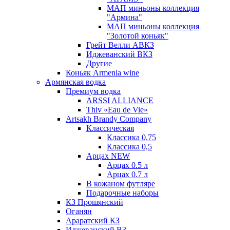
МАП миньоны коллекция
"Армина"
МАП миньоны коллекция
"Золотой коньяк"
Грейт Велли АВКЗ
Иджеванский ВКЗ
Другие
Коньяк Armenia wine
Армянская водка
Премиум водка
ARSSI ALLIANCE
Thiv «Eau de Vie»
Artsakh Brandy Company
Классическая
Классика 0,75
Классика 0,5
Арцах NEW
Арцах 0.5 л
Арцах 0.7 л
В кожаном футляре
Подарочные наборы
КЗ Прошянский
Оганян
Араратский КЗ
Иджеванский ВЗ