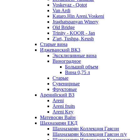
Voskevaz - Qotot
Van Ardi
Kataro.Hin Areni.Voskeni
Jraghatspanyan Winery
Old Bridge
Trinity - KOOR - Jan
Z'art, Tushpa, Keush
Старые вина
Иджеванский ВК3
Эксклюзивные вина
Виноградное
Большой объем
Вина 0,75 л
Старые
Сувенирные
Фруктовые
Аренийский ВЗ
Areni
Areni fruits
Areni Key
Матевосян Вайн
Шахназарян ЕКД
Шахназарян Коллекция Гаясон
Шахназарян Коллекция Гаясон п/у
Шахназарян Новогодняя Коллекция