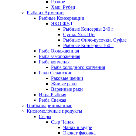
Разное
Хаш. Рубец
Рыба из Армении
Рыбные Консервации
ЭКО ФУД
Рыбные Консервы 240 г
Супы. Уха. Щи
Рыбные Филе-кусочки. Суфле
Рыбные Консервы 160 г
Рыба Охлажденная
Рыба замороженная
Рыба копченая
Рыба холодного копчения
Раки Севанские
Раковые шейки
Живые раки
Варенные раки
Икра Рыбная
Рыба Свежая
Грибы маринованные
Кисломолочные продукты
Сыры
Сыр Чанах
Чанах в ведре
Экокат фасовка