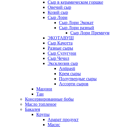
Сыр в керамическом горшке
Овечий сыр
Козий сыр
Сыр Лори
Сыр Лори Экокат
Сыр Лори разный
Сыр Лори Премиум
ЭКОТАВУШ
Сыр Качотта
Разные сыры
Сыр Сулугуни
Сыр Чечил
Эксклюзив сыр
Antipasti
Крем сыры
Полутвердые сыры
Ассорти сыров
Мацони
Тан
Консервированные бобы
Масло топленое
Бакалея
Крупы
Арарат продукт
Масис