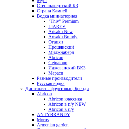
Муш
Степанакертский КЗ
Страна Камней
Водка миниатюрная
"Thiv" Premium
LIAREV
Artsakh New
Artsakh Brandy
Оганян
Прошянский
Миджнаберд
Abricon
Getnatoun
Иджеванский ВКЗ
Мараси
Разные производители
Русская водка
Дистилляты фруктовые; Бренди
Abricon
Abricon классика
Abricon в п/у NEW
Abricon в п/у
ANTYBRANDY
Morus
Armenian garden