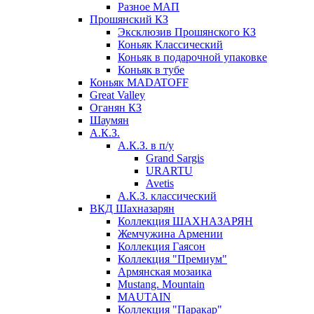
Разное МАП
Прошянский КЗ
Эксклюзив Прошянского КЗ
Коньяк Классический
Коньяк в подарочной упаковке
Коньяк в тубе
Коньяк MADATOFF
Great Valley
Оганян КЗ
Шаумян
А.К.З.
А.К.З. в п/у
Grand Sargis
URARTU
Avetis
А.К.З. классический
ВКД Шахназарян
Коллекция ШАХНАЗАРЯН
Жемчужина Армении
Коллекция Гаясон
Коллекция "Премиум"
Армянская мозаика
Mustang. Mountain
MAUTAIN
Коллекция "Паракар"