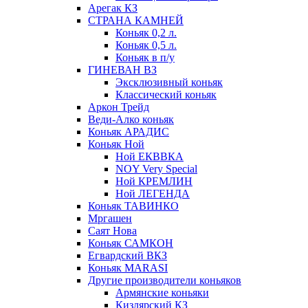
Арегак КЗ
СТРАНА КАМНЕЙ
Коньяк 0,2 л.
Коньяк 0,5 л.
Коньяк в п/у
ГИНЕВАН ВЗ
Эксклюзивный коньяк
Классический коньяк
Аркон Трейд
Веди-Алко коньяк
Коньяк АРАДИС
Коньяк Ной
Ной ЕКВВКА
NOY Very Special
Ной КРЕМЛИН
Ной ЛЕГЕНДА
Коньяк ТАВИНКО
Мргашен
Саят Нова
Коньяк САМКОН
Егвардский ВКЗ
Коньяк MARASI
Другие производители коньяков
Армянские коньяки
Кизлярский КЗ