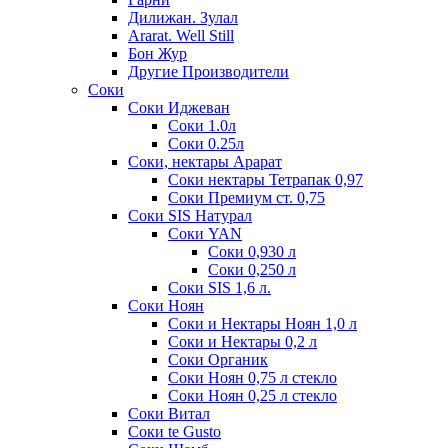
Дилижан. Зулал
Ararat. Well Still
Бон Жур
Другие Производители
Соки
Соки Иджеван
Соки 1.0л
Соки 0.25л
Соки, нектары Арарат
Соки нектары Тетрапак 0,97
Соки Премиум ст. 0,75
Соки SIS Натурал
Соки YAN
Соки 0,930 л
Соки 0,250 л
Соки SIS 1,6 л.
Соки Ноян
Соки и Нектары Ноян 1,0 л
Соки и Нектары 0,2 л
Соки Органик
Соки Ноян 0,75 л стекло
Соки Ноян 0,25 л стекло
Соки Витал
Соки te Gusto