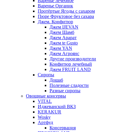
Варенье лечебное
Варенье Органик
Протёртые Ягоды с сахаром
Пюре Фруктовое без сахара
Джем. Конфитюр
Джем IJEVAN
Джем Шамб
Джем Арарат
Джем te Gusto
Джем YAN
Джем Агроянс
Другие производители
Конфитюр лечебный
Джем FRUIT LAND
Сиропы
Дошаб
Полезные сладости
Разные сиропы
Овощные консервы
VITAL
Иджеванский ВКЗ
KERAKUR
Wosky
Артфуд
Консервация