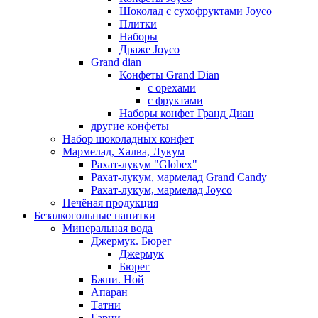
Шоколад с сухофруктами Joyco
Плитки
Наборы
Драже Joyco
Grand dian
Конфеты Grand Dian
с орехами
с фруктами
Наборы конфет Гранд Диан
другие конфеты
Набор шоколадных конфет
Мармелад, Халва, Лукум
Рахат-лукум "Globex"
Рахат-лукум, мармелад Grand Candy
Рахат-лукум, мармелад Joyco
Печёная продукция
Безалкогольные напитки
Минеральная вода
Джермук. Бюрег
Джермук
Бюрег
Бжни. Ной
Апаран
Татни
Гарни