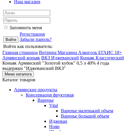
Наш магазин
Запомнить меня
Регистрация
Забыли пароль?
Войти как пользователь:
Главная страница
Витрина Магазина Алкоголь ЕГАИС 18+
Армянский коньяк
ВКЗ Иджеванский
Коньяк Классический
Коньяк Армянский "Золотой кубок" 0,5 л 40% 4 года
выдержки "Иджеванский ВКЗ"
Меню каталога
Каталог товаров
Армянские продукты
Консервация фруктовая
Варенье
Vital
Варенье маленький объем
Варенье большой объем
Иджеван
Ноян