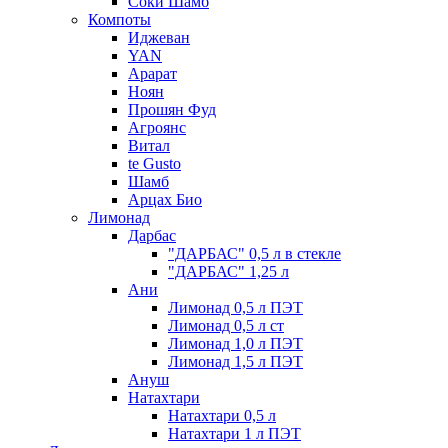
Соки Шамб
Компоты
Иджеван
YAN
Арарат
Ноян
Прошян Фуд
Агроянс
Витал
te Gusto
Шамб
Арцах Био
Лимонад
Дарбас
"ДАРБАС" 0,5 л в стекле
"ДАРБАС" 1,25 л
Ани
Лимонад 0,5 л ПЭТ
Лимонад 0,5 л ст
Лимонад 1,0 л ПЭТ
Лимонад 1,5 л ПЭТ
Ануш
Натахтари
Натахтари 0,5 л
Натахтари 1 л ПЭТ