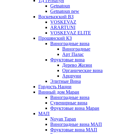
ТД Гетнатун
Getnatoun
Getnatoun new
Воскевазский ВЗ
VOSKEVAZ
ARARTUNI
VOSKEVAZ ELITE
Прошянский КЗ
Виноградные вина
Виноградные
Арт Палас
Фруктовые вина
Дерево Жизни
Органические вина
Арцруни
Элитные Вина
Гордость Нации
Винный дом Маран
Виноградные вина
Сувенирные вина
Фруктовые вина Маран
МАП
Noyan Tapan
Виноградные вина МАП
Фруктовые вина МАП