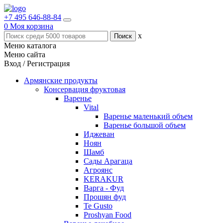
+7 495 646-88-84
0
Моя корзина
x
Меню каталога
Меню сайта
Вход / Регистрация
Армянские продукты
Консервация фруктовая
Варенье
Vital
Варенье маленький объем
Варенье большой объем
Иджеван
Ноян
Шамб
Сады Арагаца
Агроянс
KERAKUR
Варга - Фуд
Прошян фуд
Te Gusto
Proshyan Food