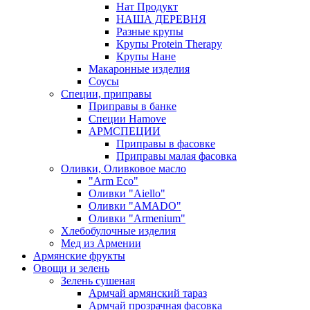
Нат Продукт
НАША ДЕРЕВНЯ
Разные крупы
Крупы Protein Therapy
Крупы Нане
Макаронные изделия
Соусы
Специи, приправы
Приправы в банке
Специи Hamove
АРМСПЕЦИИ
Приправы в фасовке
Приправы малая фасовка
Оливки, Оливковое масло
"Arm Eco"
Оливки "Aiello"
Оливки "AMADO"
Оливки "Armenium"
Хлебобулочные изделия
Мед из Армении
Армянские фрукты
Овощи и зелень
Зелень сушеная
Армчай армянский тараз
Армчай прозрачная фасовка