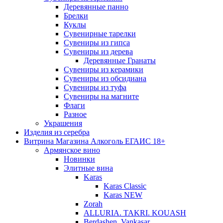
Деревянные панно
Брелки
Куклы
Сувенирные тарелки
Сувениры из гипса
Сувениры из дерева
Деревянные Гранаты
Сувениры из керамики
Сувениры из обсидиана
Сувениры из туфа
Сувениры на магните
Флаги
Разное
Украшения
Изделия из серебра
Витрина Магазина Алкоголь ЕГАИС 18+
Армянское вино
Новинки
Элитные вина
Karas
Karas Classic
Karas NEW
Zorah
ALLURIA. TAKRI. KOUASH
Berdashen. Vankasar