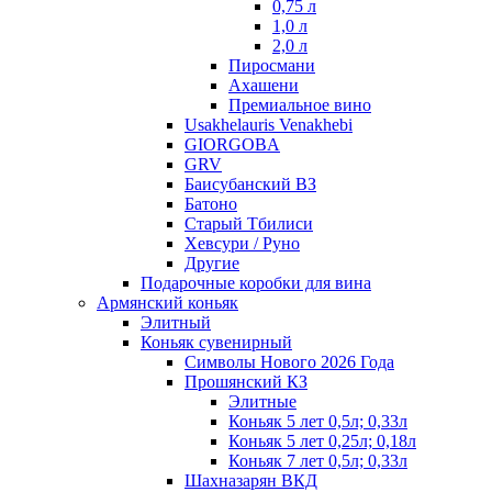
0,75 л
1,0 л
2,0 л
Пиросмани
Ахашени
Премиальное вино
Usakhelauris Venakhebi
GIORGOBA
GRV
Баисубанский ВЗ
Батоно
Старый Тбилиси
Хевсури / Руно
Другие
Подарочные коробки для вина
Армянский коньяк
Элитный
Коньяк сувенирный
Символы Нового 2026 Года
Прошянский КЗ
Элитные
Коньяк 5 лет 0,5л; 0,33л
Коньяк 5 лет 0,25л; 0,18л
Коньяк 7 лет 0,5л; 0,33л
Шахназарян ВКД