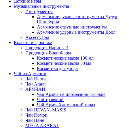
Детские игры
Музыкальные инструменты
Инструменты
Армянские духовые инструменты Дудук
Шви Зурна
Армянские струнные инструменты
Армянские ударные инструменты Доол
Аксессуары
Красота и здоровье
Продукция Нарин - Э
Продукция Ваки Фарм
Косметические масла 100 мл
Косметические масла 50 мл
Косметика для ухода
Чай из Армении
Чай Darman
Чай Ararat
АРМЧАЙ
Чай Армчай в прозрачной фасовке
Чай травяной
Чай Армчай армянский тараз
Чай IJEVAN. MASIS
Чай Гюмри
Чай Нане
MEGA ARARAT