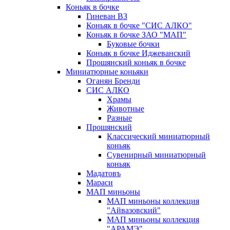
Коньяк в бочке
Гиневан ВЗ
Коньяк в бочке "СИС АЛКО"
Коньяк в бочке ЗАО "МАП"
Буковые бочки
Коньяк в бочке Иджеванский
Прошянский коньяк в бочке
Миниатюрные коньяки
Оганян Бренди
СИС АЛКО
Храмы
Животные
Разные
Прошянский
Классический миниатюрный
коньяк
Сувенирный миниатюрный
коньяк
Мадатовъ
Мараси
МАП миньоны
МАП миньоны коллекция
"Айвазовский"
МАП миньоны коллекция
"АРАМЭ"