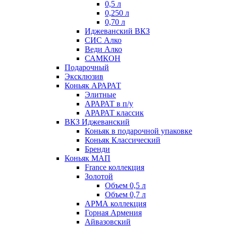
0,5 л
0,250 л
0,70 л
Иджеванский ВКЗ
СИС Алко
Веди Алко
САМКОН
Подарочный
Эксклюзив
Коньяк АРАРАТ
Элитные
АРАРАТ в п/у
АРАРАТ классик
ВКЗ Иджеванский
Коньяк в подарочной упаковке
Коньяк Классический
Бренди
Коньяк МАП
France коллекция
Золотой
Объем 0,5 л
Объем 0,7 л
АРМА коллекция
Горная Армения
Айвазовский