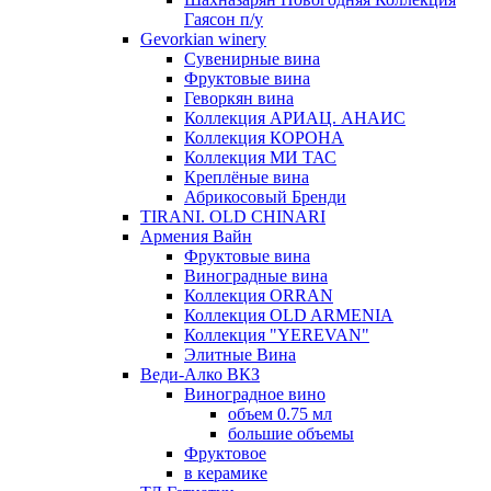
Гаясон п/у
Gevorkian winery
Сувенирные вина
Фруктовые вина
Геворкян вина
Коллекция АРИАЦ. АНАИС
Коллекция КОРОНА
Коллекция МИ ТАС
Креплёные вина
Абрикосовый Бренди
TIRANI. OLD CHINARI
Армения Вайн
Фруктовые вина
Виноградные вина
Коллекция ORRAN
Коллекция OLD ARMENIA
Коллекция "YEREVAN"
Элитные Вина
Веди-Алко ВКЗ
Виноградное вино
объем 0.75 мл
большие объемы
Фруктовое
в керамике