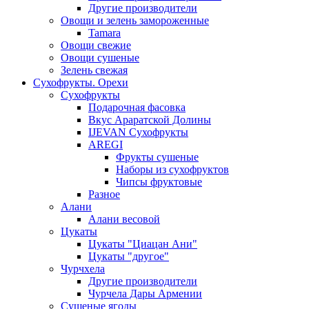
Другие производители
Овощи и зелень замороженные
Tamara
Овощи свежие
Овощи сушеные
Зелень свежая
Сухофрукты. Орехи
Сухофрукты
Подарочная фасовка
Вкус Араратской Долины
IJEVAN Сухофрукты
AREGI
Фрукты сушеные
Наборы из сухофруктов
Чипсы фруктовые
Разное
Алани
Алани весовой
Цукаты
Цукаты "Циацан Ани"
Цукаты "другое"
Чурчхела
Другие производители
Чурчела Дары Армении
Сушеные ягоды