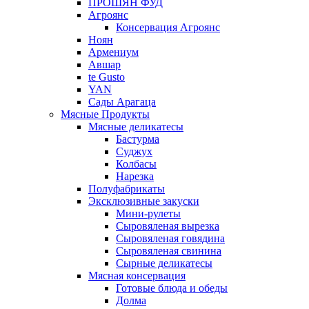
ПРОШЯН ФУД
Агроянс
Консервация Агроянс
Ноян
Армениум
Авшар
te Gusto
YAN
Сады Арагаца
Мясные Продукты
Мясные деликатесы
Бастурма
Суджух
Колбасы
Нарезка
Полуфабрикаты
Эксклюзивные закуски
Мини-рулеты
Сыровяленая вырезка
Сыровяленая говядина
Сыровяленая свинина
Сырные деликатесы
Мясная консервация
Готовые блюда и обеды
Долма