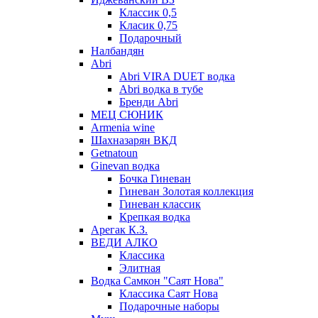
Классик 0,5
Класик 0,75
Подарочный
Налбандян
Abri
Abri VIRA DUET водка
Abri водка в тубе
Бренди Abri
МЕЦ СЮНИК
Armenia wine
Шахназарян ВКД
Getnatoun
Ginevan водка
Бочка Гиневан
Гиневан Золотая коллекция
Гиневан классик
Крепкая водка
Арегак К.З.
ВЕДИ АЛКО
Классика
Элитная
Водка Самкон "Саят Нова"
Классика Саят Нова
Подарочные наборы