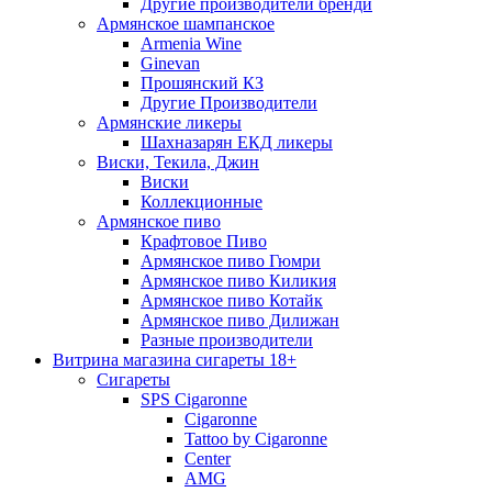
Другие производители бренди
Армянское шампанское
Armenia Wine
Ginevan
Прошянский КЗ
Другие Производители
Армянские ликеры
Шахназарян ЕКД ликеры
Виски, Текила, Джин
Виски
Коллекционные
Армянское пиво
Крафтовое Пиво
Армянское пиво Гюмри
Армянское пиво Киликия
Армянское пиво Котайк
Армянское пиво Дилижан
Разные производители
Витрина магазина сигареты 18+
Cигареты
SPS Cigaronne
Сigaronne
Tattoo by Cigaronne
Center
AMG