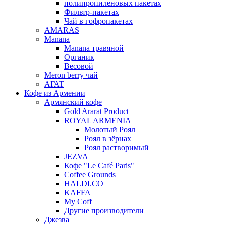
полипропиленовых пакетах
Фильтр-пакетах
Чай в гофропакетах
AMARAS
Manana
Manana травяной
Органик
Весовой
Meron berry чай
АГАТ
Кофе из Армении
Армянский кофе
Gold Ararat Product
ROYAL ARMENIA
Молотый Роял
Роял в зёрнах
Роял растворимый
JEZVA
Кофе "Le Café Paris"
Coffee Grounds
HALDI.CO
KAFFA
My Coff
Другие производители
Джезва