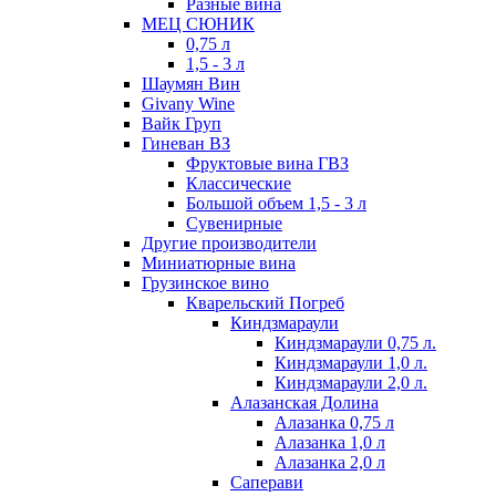
Разные вина
МЕЦ СЮНИК
0,75 л
1,5 - 3 л
Шаумян Вин
Givany Wine
Вайк Груп
Гиневан ВЗ
Фруктовые вина ГВЗ
Классические
Большой объем 1,5 - 3 л
Сувенирные
Другие производители
Миниатюрные вина
Грузинское вино
Кварельский Погреб
Киндзмараули
Киндзмараули 0,75 л.
Киндзмараули 1,0 л.
Киндзмараули 2,0 л.
Алазанская Долина
Алазанка 0,75 л
Алазанка 1,0 л
Алазанка 2,0 л
Саперави