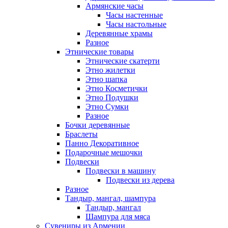
Армянские часы
Часы настенные
Часы настольные
Деревянные храмы
Разное
Этнические товары
Этнические скатерти
Этно жилетки
Этно шапка
Этно Косметички
Этно Подушки
Этно Сумки
Разное
Бочки деревянные
Браслеты
Панно Декоративное
Подарочные мешочки
Подвески
Подвески в машину
Подвески из дерева
Разное
Тандыр, мангал, шампура
Тандыр, мангал
Шампура для мяса
Сувениры из Армении