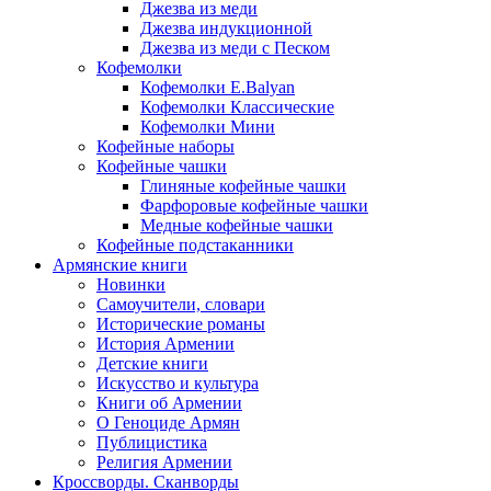
Джезва из меди
Джезва индукционной
Джезва из меди с Песком
Кофемолки
Кофемолки E.Balyan
Кофемолки Классические
Кофемолки Мини
Кофейные наборы
Кофейные чашки
Глиняные кофейные чашки
Фарфоровые кофейные чашки
Медные кофейные чашки
Кофейные подстаканники
Армянские книги
Новинки
Самоучители, словари
Исторические романы
История Армении
Детские книги
Иcкусство и культура
Книги об Армении
О Геноциде Армян
Публицистика
Религия Армении
Кроссворды. Сканворды