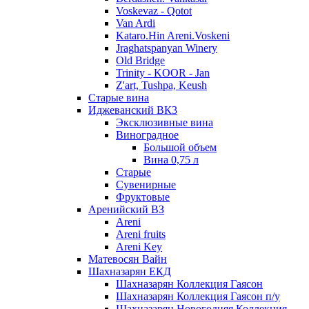
Voskevaz - Qotot
Van Ardi
Kataro.Hin Areni.Voskeni
Jraghatspanyan Winery
Old Bridge
Trinity - KOOR - Jan
Z'art, Tushpa, Keush
Старые вина
Иджеванский ВК3
Эксклюзивные вина
Виноградное
Большой объем
Вина 0,75 л
Старые
Сувенирные
Фруктовые
Аренийский ВЗ
Areni
Areni fruits
Areni Key
Матевосян Вайн
Шахназарян ЕКД
Шахназарян Коллекция Гаясон
Шахназарян Коллекция Гаясон п/у
Шахназарян Новогодняя Коллекция