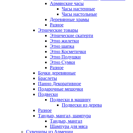
Армянские часы
Часы настенные
Часы настольные
Деревянные храмы
Разное
Этнические товары
Этнические скатерти
Этно жилетки
Этно шапка
Этно Косметички
Этно Подушки
Этно Сумки
Разное
Бочки деревянные
Браслеты
Панно Декоративное
Подарочные мешочки
Подвески
Подвески в машину
Подвески из дерева
Разное
Тандыр, мангал, шампура
Тандыр, мангал
Шампура для мяса
Сувениры из Армении