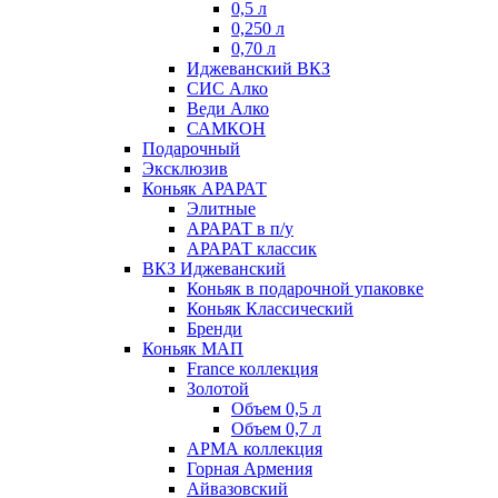
0,5 л
0,250 л
0,70 л
Иджеванский ВКЗ
СИС Алко
Веди Алко
САМКОН
Подарочный
Эксклюзив
Коньяк АРАРАТ
Элитные
АРАРАТ в п/у
АРАРАТ классик
ВКЗ Иджеванский
Коньяк в подарочной упаковке
Коньяк Классический
Бренди
Коньяк МАП
France коллекция
Золотой
Объем 0,5 л
Объем 0,7 л
АРМА коллекция
Горная Армения
Айвазовский