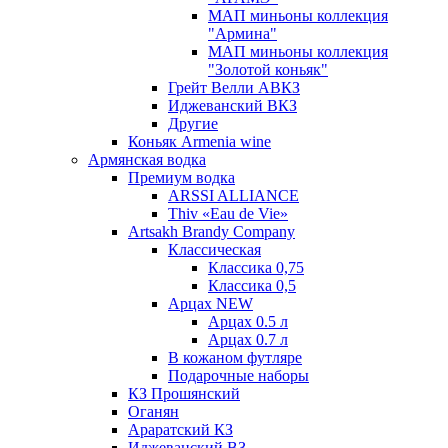
МАП миньоны коллекция
"Армина"
МАП миньоны коллекция
"Золотой коньяк"
Грейт Велли АВКЗ
Иджеванский ВКЗ
Другие
Коньяк Armenia wine
Армянская водка
Премиум водка
ARSSI ALLIANCE
Thiv «Eau de Vie»
Artsakh Brandy Company
Классическая
Классика 0,75
Классика 0,5
Арцах NEW
Арцах 0.5 л
Арцах 0.7 л
В кожаном футляре
Подарочные наборы
КЗ Прошянский
Оганян
Араратский КЗ
Иджеванский ВЗ