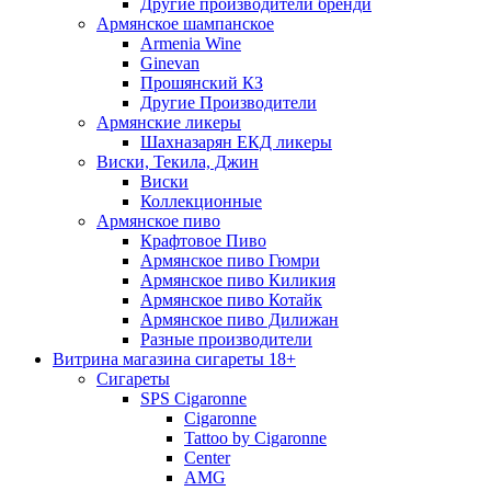
Другие производители бренди
Армянское шампанское
Armenia Wine
Ginevan
Прошянский КЗ
Другие Производители
Армянские ликеры
Шахназарян ЕКД ликеры
Виски, Текила, Джин
Виски
Коллекционные
Армянское пиво
Крафтовое Пиво
Армянское пиво Гюмри
Армянское пиво Киликия
Армянское пиво Котайк
Армянское пиво Дилижан
Разные производители
Витрина магазина сигареты 18+
Cигареты
SPS Cigaronne
Сigaronne
Tattoo by Cigaronne
Center
AMG