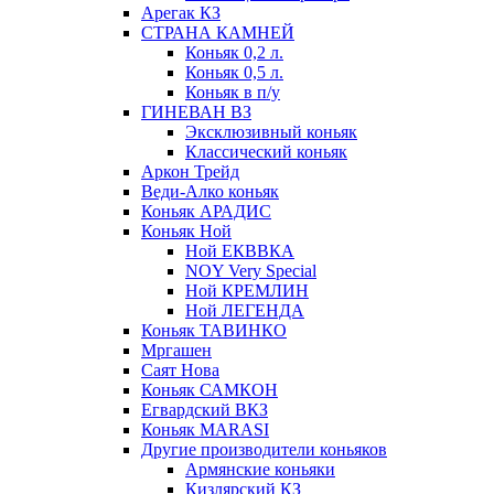
Арегак КЗ
СТРАНА КАМНЕЙ
Коньяк 0,2 л.
Коньяк 0,5 л.
Коньяк в п/у
ГИНЕВАН ВЗ
Эксклюзивный коньяк
Классический коньяк
Аркон Трейд
Веди-Алко коньяк
Коньяк АРАДИС
Коньяк Ной
Ной ЕКВВКА
NOY Very Special
Ной КРЕМЛИН
Ной ЛЕГЕНДА
Коньяк ТАВИНКО
Мргашен
Саят Нова
Коньяк САМКОН
Егвардский ВКЗ
Коньяк MARASI
Другие производители коньяков
Армянские коньяки
Кизлярский КЗ