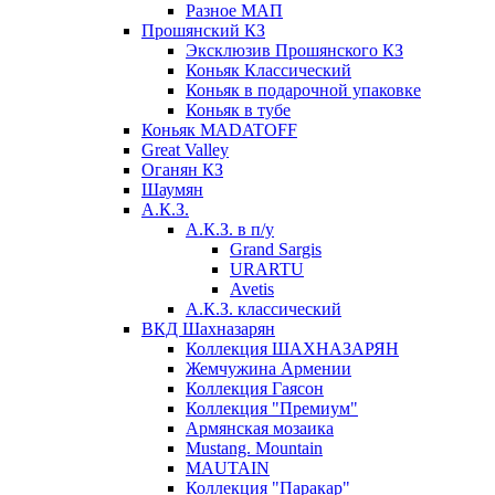
Разное МАП
Прошянский КЗ
Эксклюзив Прошянского КЗ
Коньяк Классический
Коньяк в подарочной упаковке
Коньяк в тубе
Коньяк MADATOFF
Great Valley
Оганян КЗ
Шаумян
А.К.З.
А.К.З. в п/у
Grand Sargis
URARTU
Avetis
А.К.З. классический
ВКД Шахназарян
Коллекция ШАХНАЗАРЯН
Жемчужина Армении
Коллекция Гаясон
Коллекция "Премиум"
Армянская мозаика
Mustang. Mountain
MAUTAIN
Коллекция "Паракар"