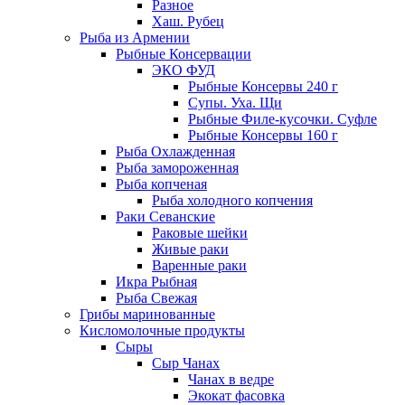
Разное
Хаш. Рубец
Рыба из Армении
Рыбные Консервации
ЭКО ФУД
Рыбные Консервы 240 г
Супы. Уха. Щи
Рыбные Филе-кусочки. Суфле
Рыбные Консервы 160 г
Рыба Охлажденная
Рыба замороженная
Рыба копченая
Рыба холодного копчения
Раки Севанские
Раковые шейки
Живые раки
Варенные раки
Икра Рыбная
Рыба Свежая
Грибы маринованные
Кисломолочные продукты
Сыры
Сыр Чанах
Чанах в ведре
Экокат фасовка