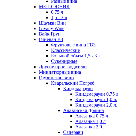
Разные вина
МЕЦ СЮНИК
0,75 л
1,5 - 3 л
Шаумян Вин
Givany Wine
Вайк Груп
Гиневан ВЗ
Фруктовые вина ГВЗ
Классические
Большой объем 1,5 - 3 л
Сувенирные
Другие производители
Миниатюрные вина
Грузинское вино
Кварельский Погреб
Киндзмараули
Киндзмараули 0,75 л.
Киндзмараули 1,0 л.
Киндзмараули 2,0 л.
Алазанская Долина
Алазанка 0,75 л
Алазанка 1,0 л
Алазанка 2,0 л
Саперави