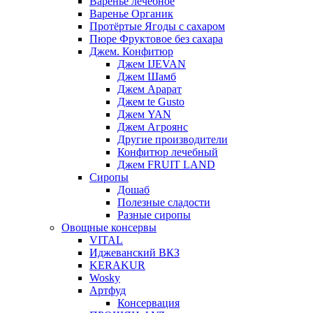
Варенье лечебное
Варенье Органик
Протёртые Ягоды с сахаром
Пюре Фруктовое без сахара
Джем. Конфитюр
Джем IJEVAN
Джем Шамб
Джем Арарат
Джем te Gusto
Джем YAN
Джем Агроянс
Другие производители
Конфитюр лечебный
Джем FRUIT LAND
Сиропы
Дошаб
Полезные сладости
Разные сиропы
Овощные консервы
VITAL
Иджеванский ВКЗ
KERAKUR
Wosky
Артфуд
Консервация