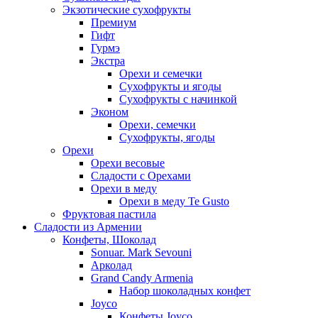
Экзотические сухофрукты
Премиум
Гифт
Гурмэ
Экстра
Орехи и семечки
Сухофрукты и ягоды
Сухофрукты с начинкой
Эконом
Орехи, семечки
Сухофрукты, ягоды
Орехи
Орехи весовые
Сладости с Орехами
Орехи в меду
Орехи в меду Te Gusto
Фруктовая пастила
Сладости из Армении
Конфеты, Шоколад
Sonuar. Mark Sevouni
Арколад
Grand Candy Armenia
Набор шоколадных конфет
Joyco
Конфеты Joyco