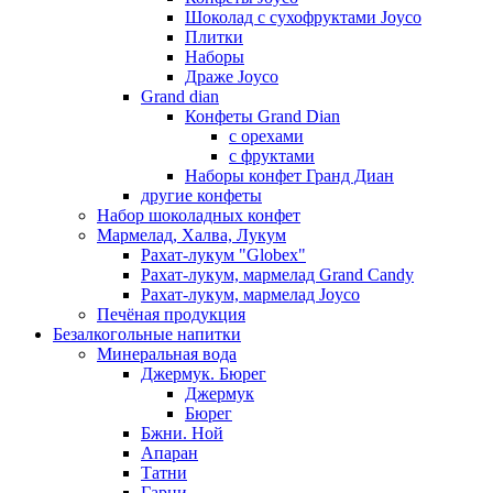
Шоколад с сухофруктами Joyco
Плитки
Наборы
Драже Joyco
Grand dian
Конфеты Grand Dian
с орехами
с фруктами
Наборы конфет Гранд Диан
другие конфеты
Набор шоколадных конфет
Мармелад, Халва, Лукум
Рахат-лукум "Globex"
Рахат-лукум, мармелад Grand Candy
Рахат-лукум, мармелад Joyco
Печёная продукция
Безалкогольные напитки
Минеральная вода
Джермук. Бюрег
Джермук
Бюрег
Бжни. Ной
Апаран
Татни
Гарни