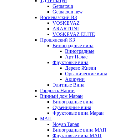
ТД Гетнатун
Getnatoun
Getnatoun new
Воскевазский ВЗ
VOSKEVAZ
ARARTUNI
VOSKEVAZ ELITE
Прошянский КЗ
Виноградные вина
Виноградные
Арт Палас
Фруктовые вина
Дерево Жизни
Органические вина
Арцруни
Элитные Вина
Гордость Нации
Винный дом Маран
Виноградные вина
Сувенирные вина
Фруктовые вина Маран
МАП
Noyan Tapan
Виноградные вина МАП
Фруктовые вина МАП