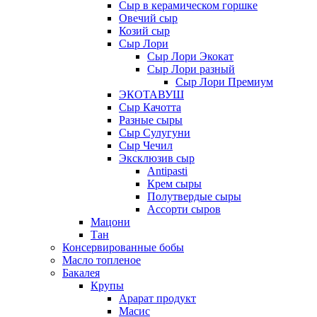
Сыр в керамическом горшке
Овечий сыр
Козий сыр
Сыр Лори
Сыр Лори Экокат
Сыр Лори разный
Сыр Лори Премиум
ЭКОТАВУШ
Сыр Качотта
Разные сыры
Сыр Сулугуни
Сыр Чечил
Эксклюзив сыр
Antipasti
Крем сыры
Полутвердые сыры
Ассорти сыров
Мацони
Тан
Консервированные бобы
Масло топленое
Бакалея
Крупы
Арарат продукт
Масис