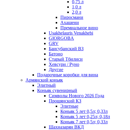
0,75 л
1,0 л
2,0 л
Пиросмани
Ахашени
Премиальное вино
Usakhelauris Venakhebi
GIORGOBA
GRV
Баисубанский ВЗ
Батоно
Старый Тбилиси
Хевсури / Руно
Другие
Подарочные коробки для вина
Армянский коньяк
Элитный
Коньяк сувенирный
Символы Нового 2026 Года
Прошянский КЗ
Элитные
Коньяк 5 лет 0,5л; 0,33л
Коньяк 5 лет 0,25л; 0,18л
Коньяк 7 лет 0,5л; 0,33л
Шахназарян ВКД