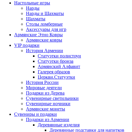
Настольные игры
Нарды
Нарды и Шахматы
Шахматы
Столы ломберные
Аксессуары для игр
Армянские Этно Ковры
Армянские ковры
VIP подарки
История Армении
Статуэтки полистоун
Статуэтки бронза
Армянский Алфавит
Галерея образов
Церкви.Статуэтки
История России
Мировые деятели
Подарки из Дерева
Сувенирные светильники
Сувенирные ночники
Армянские монеты
Сувениры и подарки
Подарки из Армении
Деревянные изделия
Деревянные подставки для напитков