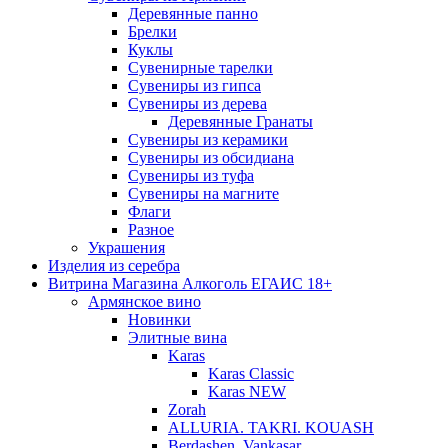
Деревянные панно
Брелки
Куклы
Сувенирные тарелки
Сувениры из гипса
Сувениры из дерева
Деревянные Гранаты
Сувениры из керамики
Сувениры из обсидиана
Сувениры из туфа
Сувениры на магните
Флаги
Разное
Украшения
Изделия из серебра
Витрина Магазина Алкоголь ЕГАИС 18+
Армянское вино
Новинки
Элитные вина
Karas
Karas Classic
Karas NEW
Zorah
ALLURIA. TAKRI. KOUASH
Berdashen. Vankasar