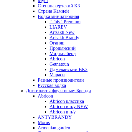
Муш
Степанакертский КЗ
Страна Камней
Водка миниатюрная
"Thiv" Premium
LIAREV
Artsakh New
Artsakh Brandy
Оганян
Прошянский
Миджнаберд
Abricon
Getnatoun
Иджеванский ВКЗ
Мараси
Разные производители
Русская водка
Дистилляты фруктовые; Бренди
Abricon
Abricon классика
Abricon в п/у NEW
Abricon в п/у
ANTYBRANDY
Morus
Armenian garden