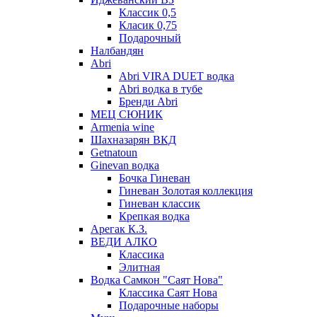
Классик 0,5
Класик 0,75
Подарочный
Налбандян
Abri
Abri VIRA DUET водка
Abri водка в тубе
Бренди Abri
МЕЦ СЮНИК
Armenia wine
Шахназарян ВКД
Getnatoun
Ginevan водка
Бочка Гиневан
Гиневан Золотая коллекция
Гиневан классик
Крепкая водка
Арегак К.З.
ВЕДИ АЛКО
Классика
Элитная
Водка Самкон "Саят Нова"
Классика Саят Нова
Подарочные наборы