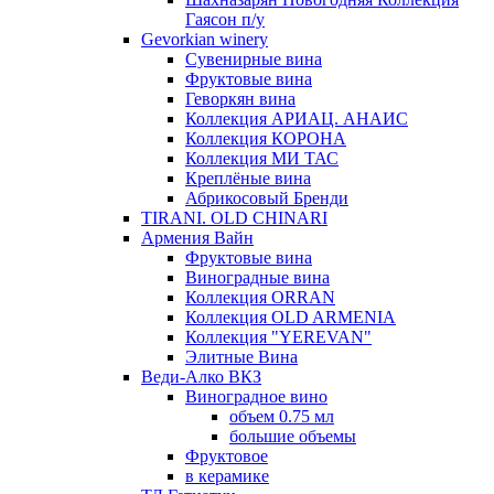
Гаясон п/у
Gevorkian winery
Сувенирные вина
Фруктовые вина
Геворкян вина
Коллекция АРИАЦ. АНАИС
Коллекция КОРОНА
Коллекция МИ ТАС
Креплёные вина
Абрикосовый Бренди
TIRANI. OLD CHINARI
Армения Вайн
Фруктовые вина
Виноградные вина
Коллекция ORRAN
Коллекция OLD ARMENIA
Коллекция "YEREVAN"
Элитные Вина
Веди-Алко ВКЗ
Виноградное вино
объем 0.75 мл
большие объемы
Фруктовое
в керамике