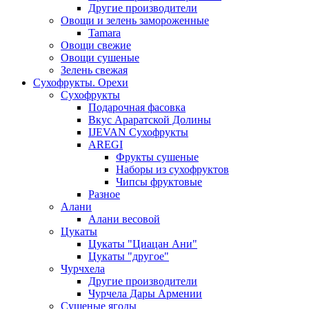
Другие производители
Овощи и зелень замороженные
Tamara
Овощи свежие
Овощи сушеные
Зелень свежая
Сухофрукты. Орехи
Сухофрукты
Подарочная фасовка
Вкус Араратской Долины
IJEVAN Сухофрукты
AREGI
Фрукты сушеные
Наборы из сухофруктов
Чипсы фруктовые
Разное
Алани
Алани весовой
Цукаты
Цукаты "Циацан Ани"
Цукаты "другое"
Чурчхела
Другие производители
Чурчела Дары Армении
Сушеные ягоды