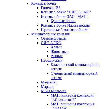
Коньяк в бочке
Гиневан ВЗ
Коньяк в бочке "СИС АЛКО"
Коньяк в бочке ЗАО "МАП"
Буковые бочки
Коньяк в бочке Иджеванский
Прошянский коньяк в бочке
Миниатюрные коньяки
Оганян Бренди
СИС АЛКО
Храмы
Животные
Разные
Прошянский
Классический миниатюрный
коньяк
Сувенирный миниатюрный
коньяк
Мадатовъ
Мараси
МАП миньоны
МАП миньоны коллекция
"Айвазовский"
МАП миньоны коллекция
"АРАМЭ"