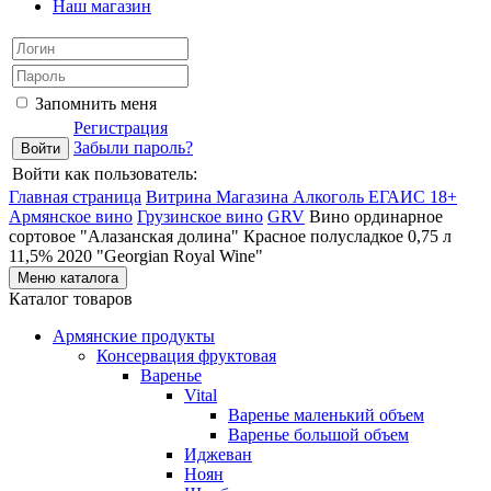
Наш магазин
Запомнить меня
Регистрация
Забыли пароль?
Войти как пользователь:
Главная страница
Витрина Магазина Алкоголь ЕГАИС 18+
Армянское вино
Грузинское вино
GRV
Вино ординарное
сортовое "Алазанская долина" Красное полусладкое 0,75 л
11,5% 2020 "Georgian Royal Wine"
Меню каталога
Каталог товаров
Армянские продукты
Консервация фруктовая
Варенье
Vital
Варенье маленький объем
Варенье большой объем
Иджеван
Ноян