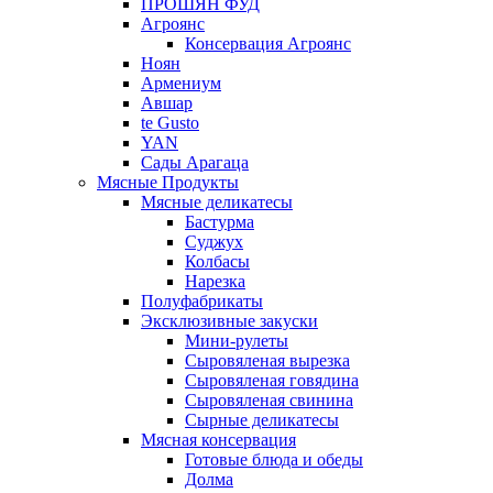
ПРОШЯН ФУД
Агроянс
Консервация Агроянс
Ноян
Армениум
Авшар
te Gusto
YAN
Сады Арагаца
Мясные Продукты
Мясные деликатесы
Бастурма
Суджух
Колбасы
Нарезка
Полуфабрикаты
Эксклюзивные закуски
Мини-рулеты
Сыровяленая вырезка
Сыровяленая говядина
Сыровяленая свинина
Сырные деликатесы
Мясная консервация
Готовые блюда и обеды
Долма