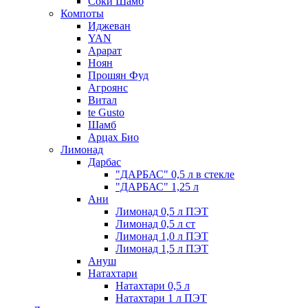
Соки Шамб
Компоты
Иджеван
YAN
Арарат
Ноян
Прошян Фуд
Агроянс
Витал
te Gusto
Шамб
Арцах Био
Лимонад
Дарбас
"ДАРБАС" 0,5 л в стекле
"ДАРБАС" 1,25 л
Ани
Лимонад 0,5 л ПЭТ
Лимонад 0,5 л ст
Лимонад 1,0 л ПЭТ
Лимонад 1,5 л ПЭТ
Ануш
Натахтари
Натахтари 0,5 л
Натахтари 1 л ПЭТ