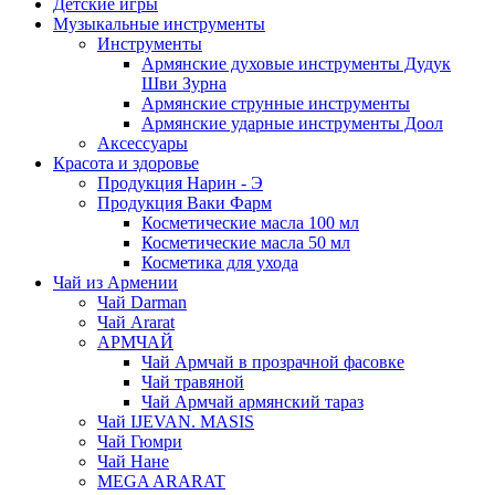
Детские игры
Музыкальные инструменты
Инструменты
Армянские духовые инструменты Дудук
Шви Зурна
Армянские струнные инструменты
Армянские ударные инструменты Доол
Аксессуары
Красота и здоровье
Продукция Нарин - Э
Продукция Ваки Фарм
Косметические масла 100 мл
Косметические масла 50 мл
Косметика для ухода
Чай из Армении
Чай Darman
Чай Ararat
АРМЧАЙ
Чай Армчай в прозрачной фасовке
Чай травяной
Чай Армчай армянский тараз
Чай IJEVAN. MASIS
Чай Гюмри
Чай Нане
MEGA ARARAT