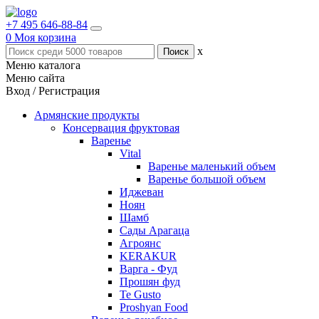
+7 495 646-88-84
0
Моя корзина
x
Меню каталога
Меню сайта
Вход / Регистрация
Армянские продукты
Консервация фруктовая
Варенье
Vital
Варенье маленький объем
Варенье большой объем
Иджеван
Ноян
Шамб
Сады Арагаца
Агроянс
KERAKUR
Варга - Фуд
Прошян фуд
Te Gusto
Proshyan Food