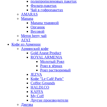
полипропиленовых пакетах
Фильтр-пакетах
Чай в гофропакетах
AMARAS
Manana
Manana травяной
Органик
Весовой
Meron berry чай
АГАТ
Кофе из Армении
Армянский кофе
Gold Ararat Product
ROYAL ARMENIA
Молотый Роял
Роял в зёрнах
Роял растворимый
JEZVA
Кофе "Le Café Paris"
Coffee Grounds
HALDI.CO
KAFFA
My Coff
Другие производители
Джезва