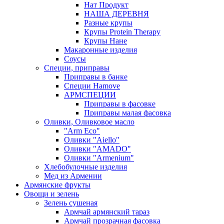
Нат Продукт
НАША ДЕРЕВНЯ
Разные крупы
Крупы Protein Therapy
Крупы Нане
Макаронные изделия
Соусы
Специи, приправы
Приправы в банке
Специи Hamove
АРМСПЕЦИИ
Приправы в фасовке
Приправы малая фасовка
Оливки, Оливковое масло
"Arm Eco"
Оливки "Aiello"
Оливки "AMADO"
Оливки "Armenium"
Хлебобулочные изделия
Мед из Армении
Армянские фрукты
Овощи и зелень
Зелень сушеная
Армчай армянский тараз
Армчай прозрачная фасовка