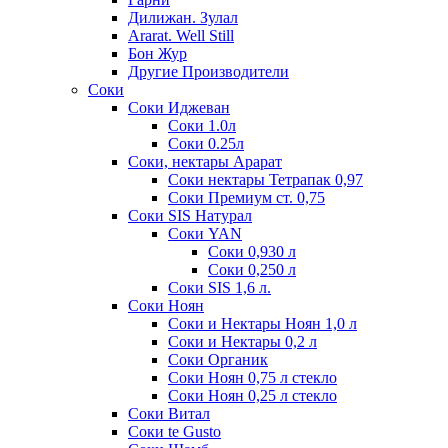
Дилижан. Зулал
Ararat. Well Still
Бон Жур
Другие Производители
Соки
Соки Иджеван
Соки 1.0л
Соки 0.25л
Соки, нектары Арарат
Соки нектары Тетрапак 0,97
Соки Премиум ст. 0,75
Соки SIS Натурал
Соки YAN
Соки 0,930 л
Соки 0,250 л
Соки SIS 1,6 л.
Соки Ноян
Соки и Нектары Ноян 1,0 л
Соки и Нектары 0,2 л
Соки Органик
Соки Ноян 0,75 л стекло
Соки Ноян 0,25 л стекло
Соки Витал
Соки te Gusto