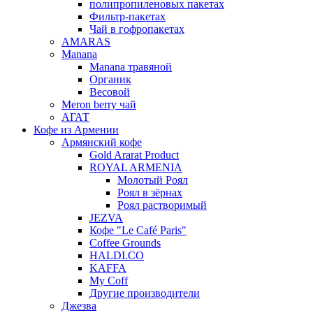
полипропиленовых пакетах
Фильтр-пакетах
Чай в гофропакетах
AMARAS
Manana
Manana травяной
Органик
Весовой
Meron berry чай
АГАТ
Кофе из Армении
Армянский кофе
Gold Ararat Product
ROYAL ARMENIA
Молотый Роял
Роял в зёрнах
Роял растворимый
JEZVA
Кофе "Le Café Paris"
Coffee Grounds
HALDI.CO
KAFFA
My Coff
Другие производители
Джезва