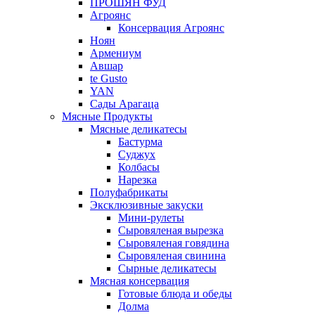
ПРОШЯН ФУД
Агроянс
Консервация Агроянс
Ноян
Армениум
Авшар
te Gusto
YAN
Сады Арагаца
Мясные Продукты
Мясные деликатесы
Бастурма
Суджух
Колбасы
Нарезка
Полуфабрикаты
Эксклюзивные закуски
Мини-рулеты
Сыровяленая вырезка
Сыровяленая говядина
Сыровяленая свинина
Сырные деликатесы
Мясная консервация
Готовые блюда и обеды
Долма