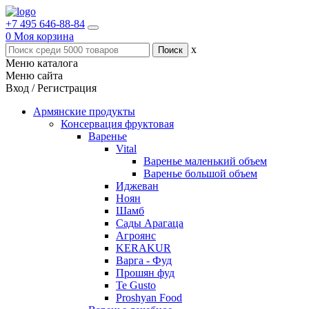
+7 495 646-88-84
0
Моя корзина
x
Меню каталога
Меню сайта
Вход / Регистрация
Армянские продукты
Консервация фруктовая
Варенье
Vital
Варенье маленький объем
Варенье большой объем
Иджеван
Ноян
Шамб
Сады Арагаца
Агроянс
KERAKUR
Варга - Фуд
Прошян фуд
Te Gusto
Proshyan Food