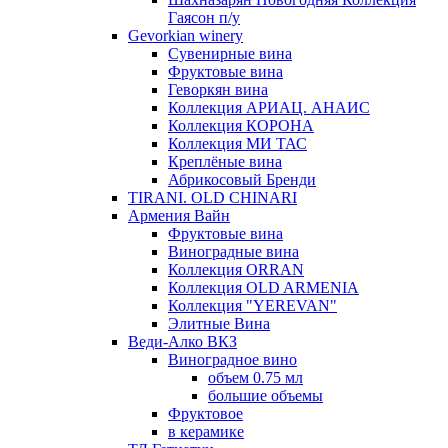
Гаясон п/у
Gevorkian winery
Сувенирные вина
Фруктовые вина
Геворкян вина
Коллекция АРИАЦ. АНАИС
Коллекция КОРОНА
Коллекция МИ ТАС
Креплёные вина
Абрикосовый Бренди
TIRANI. OLD CHINARI
Армения Вайн
Фруктовые вина
Виноградные вина
Коллекция ORRAN
Коллекция OLD ARMENIA
Коллекция "YEREVAN"
Элитные Вина
Веди-Алко ВКЗ
Виноградное вино
объем 0.75 мл
большие объемы
Фруктовое
в керамике