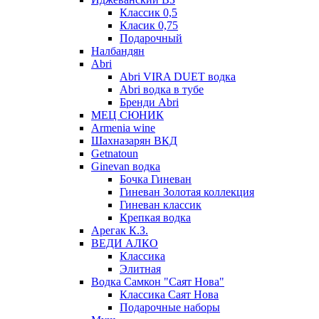
Классик 0,5
Класик 0,75
Подарочный
Налбандян
Abri
Abri VIRA DUET водка
Abri водка в тубе
Бренди Abri
МЕЦ СЮНИК
Armenia wine
Шахназарян ВКД
Getnatoun
Ginevan водка
Бочка Гиневан
Гиневан Золотая коллекция
Гиневан классик
Крепкая водка
Арегак К.З.
ВЕДИ АЛКО
Классика
Элитная
Водка Самкон "Саят Нова"
Классика Саят Нова
Подарочные наборы