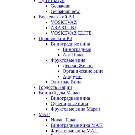
ТД Гетнатун
Getnatoun
Getnatoun new
Воскевазский ВЗ
VOSKEVAZ
ARARTUNI
VOSKEVAZ ELITE
Прошянский КЗ
Виноградные вина
Виноградные
Арт Палас
Фруктовые вина
Дерево Жизни
Органические вина
Арцруни
Элитные Вина
Гордость Нации
Винный дом Маран
Виноградные вина
Сувенирные вина
Фруктовые вина Маран
МАП
Noyan Tapan
Виноградные вина МАП
Фруктовые вина МАП