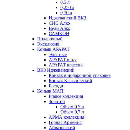
0,5 л
0,250 л
0,70 л
Иджеванский ВКЗ
СИС Алко
Веди Алко
САМКОН
Подарочный
Эксклюзив
Коньяк АРАРАТ
Элитные
АРАРАТ в п/у
АРАРАТ классик
ВКЗ Иджеванский
Коньяк в подарочной упаковке
Коньяк Классический
Бренди
Коньяк МАП
France коллекция
Золотой
Объем 0,5 л
Объем 0,7 л
АРМА коллекция
Горная Армения
Айвазовский