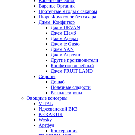
Варенье лечебное
Варенье Органик
Протёртые Ягоды с сахаром
Пюре Фруктовое без сахара
Джем. Конфитюр
Джем IJEVAN
Джем Шамб
Джем Арарат
Джем te Gusto
Джем YAN
Джем Агроянс
Другие производители
Конфитюр лечебный
Джем FRUIT LAND
Сиропы
Дошаб
Полезные сладости
Разные сиропы
Овощные консервы
VITAL
Иджеванский ВКЗ
KERAKUR
Wosky
Артфуд
Консервация