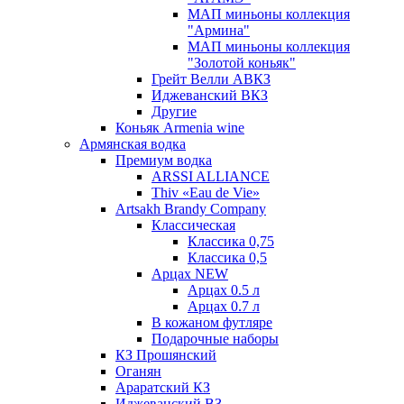
МАП миньоны коллекция
"Армина"
МАП миньоны коллекция
"Золотой коньяк"
Грейт Велли АВКЗ
Иджеванский ВКЗ
Другие
Коньяк Armenia wine
Армянская водка
Премиум водка
ARSSI ALLIANCE
Thiv «Eau de Vie»
Artsakh Brandy Company
Классическая
Классика 0,75
Классика 0,5
Арцах NEW
Арцах 0.5 л
Арцах 0.7 л
В кожаном футляре
Подарочные наборы
КЗ Прошянский
Оганян
Араратский КЗ
Иджеванский ВЗ