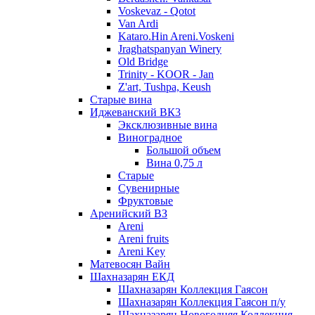
Voskevaz - Qotot
Van Ardi
Kataro.Hin Areni.Voskeni
Jraghatspanyan Winery
Old Bridge
Trinity - KOOR - Jan
Z'art, Tushpa, Keush
Старые вина
Иджеванский ВК3
Эксклюзивные вина
Виноградное
Большой объем
Вина 0,75 л
Старые
Сувенирные
Фруктовые
Аренийский ВЗ
Areni
Areni fruits
Areni Key
Матевосян Вайн
Шахназарян ЕКД
Шахназарян Коллекция Гаясон
Шахназарян Коллекция Гаясон п/у
Шахназарян Новогодняя Коллекция