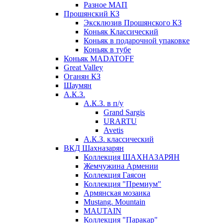
Разное МАП
Прошянский КЗ
Эксклюзив Прошянского КЗ
Коньяк Классический
Коньяк в подарочной упаковке
Коньяк в тубе
Коньяк MADATOFF
Great Valley
Оганян КЗ
Шаумян
А.К.З.
А.К.З. в п/у
Grand Sargis
URARTU
Avetis
А.К.З. классический
ВКД Шахназарян
Коллекция ШАХНАЗАРЯН
Жемчужина Армении
Коллекция Гаясон
Коллекция "Премиум"
Армянская мозаика
Mustang. Mountain
MAUTAIN
Коллекция "Паракар"