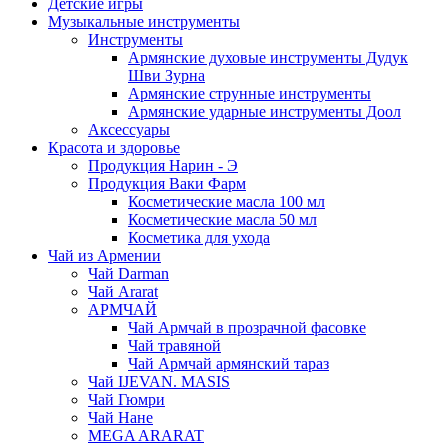
Детские игры
Музыкальные инструменты
Инструменты
Армянские духовые инструменты Дудук
Шви Зурна
Армянские струнные инструменты
Армянские ударные инструменты Доол
Аксессуары
Красота и здоровье
Продукция Нарин - Э
Продукция Ваки Фарм
Косметические масла 100 мл
Косметические масла 50 мл
Косметика для ухода
Чай из Армении
Чай Darman
Чай Ararat
АРМЧАЙ
Чай Армчай в прозрачной фасовке
Чай травяной
Чай Армчай армянский тараз
Чай IJEVAN. MASIS
Чай Гюмри
Чай Нане
MEGA ARARAT