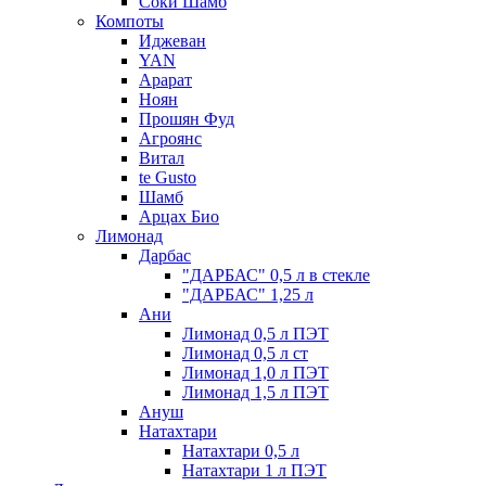
Соки Шамб
Компоты
Иджеван
YAN
Арарат
Ноян
Прошян Фуд
Агроянс
Витал
te Gusto
Шамб
Арцах Био
Лимонад
Дарбас
"ДАРБАС" 0,5 л в стекле
"ДАРБАС" 1,25 л
Ани
Лимонад 0,5 л ПЭТ
Лимонад 0,5 л ст
Лимонад 1,0 л ПЭТ
Лимонад 1,5 л ПЭТ
Ануш
Натахтари
Натахтари 0,5 л
Натахтари 1 л ПЭТ