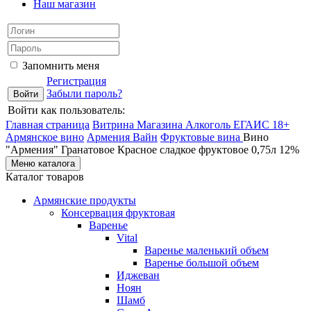
Наш магазин
Запомнить меня
Регистрация
Забыли пароль?
Войти как пользователь:
Главная страница
Витрина Магазина Алкоголь ЕГАИС 18+
Армянское вино
Армения Вайн
Фруктовые вина
Вино
"Армения" Гранатовое Красное сладкое фруктовое 0,75л 12%
Меню каталога
Каталог товаров
Армянские продукты
Консервация фруктовая
Варенье
Vital
Варенье маленький объем
Варенье большой объем
Иджеван
Ноян
Шамб