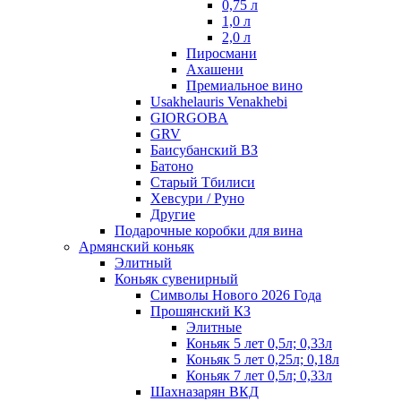
0,75 л
1,0 л
2,0 л
Пиросмани
Ахашени
Премиальное вино
Usakhelauris Venakhebi
GIORGOBA
GRV
Баисубанский ВЗ
Батоно
Старый Тбилиси
Хевсури / Руно
Другие
Подарочные коробки для вина
Армянский коньяк
Элитный
Коньяк сувенирный
Символы Нового 2026 Года
Прошянский КЗ
Элитные
Коньяк 5 лет 0,5л; 0,33л
Коньяк 5 лет 0,25л; 0,18л
Коньяк 7 лет 0,5л; 0,33л
Шахназарян ВКД