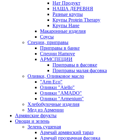
Нат Продукт
НАША ДЕРЕВНЯ
Разные крупы
Крупы Protein Therapy
Крупы Нане
Макаронные изделия
Соусы
Специи, приправы
Приправы в банке
Специи Hamove
АРМСПЕЦИИ
Приправы в фасовке
Приправы малая фасовка
Оливки, Оливковое масло
"Arm Eco"
Оливки "Aiello"
Оливки "AMADO"
Оливки "Armenium"
Хлебобулочные изделия
Мед из Армении
Армянские фрукты
Овощи и зелень
Зелень сушеная
Армчай армянский тараз
Армчай прозрачная фасовка