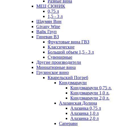
Разные вина
МЕЦ СЮНИК
0,75 л
1,5 - 3 л
Шаумян Вин
Givany Wine
Вайк Груп
Гиневан ВЗ
Фруктовые вина ГВЗ
Классические
Большой объем 1,5 - 3 л
Сувенирные
Другие производители
Миниатюрные вина
Грузинское вино
Кварельский Погреб
Киндзмараули
Киндзмараули 0,75 л.
Киндзмараули 1,0 л.
Киндзмараули 2,0 л.
Алазанская Долина
Алазанка 0,75 л
Алазанка 1,0 л
Алазанка 2,0 л
Саперави