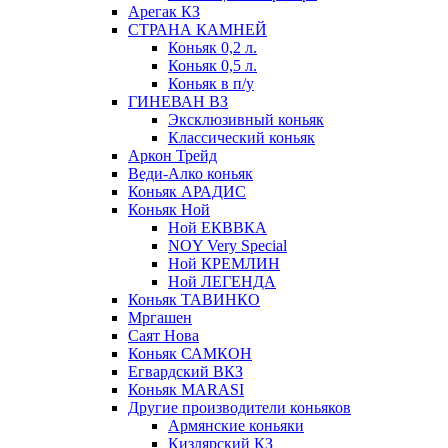
Арегак КЗ
СТРАНА КАМНЕЙ
Коньяк 0,2 л.
Коньяк 0,5 л.
Коньяк в п/у
ГИНЕВАН ВЗ
Эксклюзивный коньяк
Классический коньяк
Аркон Трейд
Веди-Алко коньяк
Коньяк АРАДИС
Коньяк Ной
Ной ЕКВВКА
NOY Very Special
Ной КРЕМЛИН
Ной ЛЕГЕНДА
Коньяк ТАВИНКО
Мргашен
Саят Нова
Коньяк САМКОН
Егвардский ВКЗ
Коньяк MARASI
Другие производители коньяков
Армянские коньяки
Кизлярский КЗ