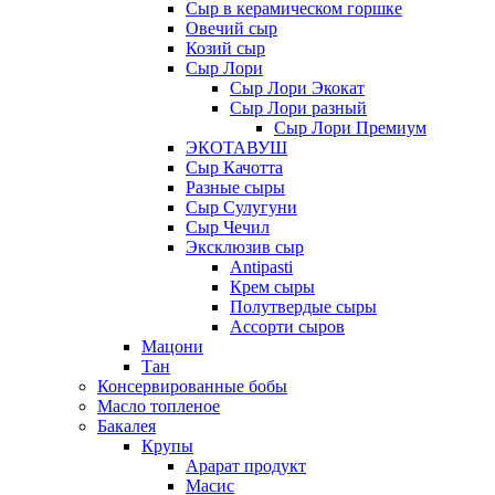
Сыр в керамическом горшке
Овечий сыр
Козий сыр
Сыр Лори
Сыр Лори Экокат
Сыр Лори разный
Сыр Лори Премиум
ЭКОТАВУШ
Сыр Качотта
Разные сыры
Сыр Сулугуни
Сыр Чечил
Эксклюзив сыр
Antipasti
Крем сыры
Полутвердые сыры
Ассорти сыров
Мацони
Тан
Консервированные бобы
Масло топленое
Бакалея
Крупы
Арарат продукт
Масис