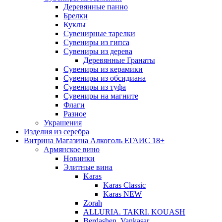
Деревянные панно
Брелки
Куклы
Сувенирные тарелки
Сувениры из гипса
Сувениры из дерева
Деревянные Гранаты
Сувениры из керамики
Сувениры из обсидиана
Сувениры из туфа
Сувениры на магните
Флаги
Разное
Украшения
Изделия из серебра
Витрина Магазина Алкоголь ЕГАИС 18+
Армянское вино
Новинки
Элитные вина
Karas
Karas Classic
Karas NEW
Zorah
ALLURIA. TAKRI. KOUASH
Berdashen. Vankasar