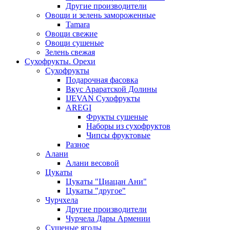
Другие производители
Овощи и зелень замороженные
Tamara
Овощи свежие
Овощи сушеные
Зелень свежая
Сухофрукты. Орехи
Сухофрукты
Подарочная фасовка
Вкус Араратской Долины
IJEVAN Сухофрукты
AREGI
Фрукты сушеные
Наборы из сухофруктов
Чипсы фруктовые
Разное
Алани
Алани весовой
Цукаты
Цукаты "Циацан Ани"
Цукаты "другое"
Чурчхела
Другие производители
Чурчела Дары Армении
Сушеные ягоды