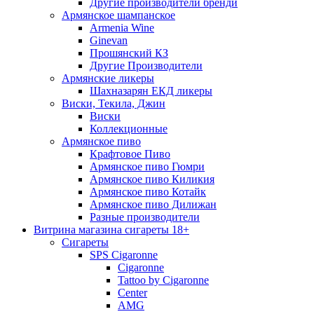
Другие производители бренди
Армянское шампанское
Armenia Wine
Ginevan
Прошянский КЗ
Другие Производители
Армянские ликеры
Шахназарян ЕКД ликеры
Виски, Текила, Джин
Виски
Коллекционные
Армянское пиво
Крафтовое Пиво
Армянское пиво Гюмри
Армянское пиво Киликия
Армянское пиво Котайк
Армянское пиво Дилижан
Разные производители
Витрина магазина сигареты 18+
Cигареты
SPS Cigaronne
Сigaronne
Tattoo by Cigaronne
Center
AMG