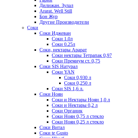
Дилижан. Зулал
Ararat. Well Still
Бон Жур
Другие Производители
Соки
Соки Иджеван
Соки 1.0л
Соки 0.25л
Соки, нектары Арарат
Соки нектары Тетрапак 0,97
Соки Премиум ст. 0,75
Соки SIS Натурал
Соки YAN
Соки 0,930 л
Соки 0,250 л
Соки SIS 1,6 л.
Соки Ноян
Соки и Нектары Ноян 1,0 л
Соки и Нектары 0,2 л
Соки Органик
Соки Ноян 0,75 л стекло
Соки Ноян 0,25 л стекло
Соки Витал
Соки te Gusto