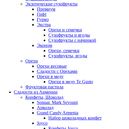
Экзотические сухофрукты
Премиум
Гифт
Гурмэ
Экстра
Орехи и семечки
Сухофрукты и ягоды
Сухофрукты с начинкой
Эконом
Орехи, семечки
Сухофрукты, ягоды
Орехи
Орехи весовые
Сладости с Орехами
Орехи в меду
Орехи в меду Te Gusto
Фруктовая пастила
Сладости из Армении
Конфеты, Шоколад
Sonuar. Mark Sevouni
Арколад
Grand Candy Armenia
Набор шоколадных конфет
Joyco
Конфеты Joyco