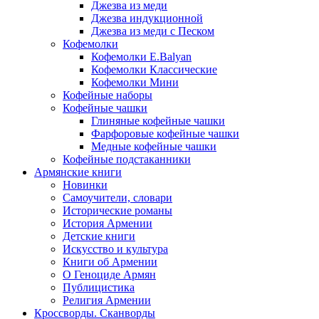
Джезва из меди
Джезва индукционной
Джезва из меди с Песком
Кофемолки
Кофемолки E.Balyan
Кофемолки Классические
Кофемолки Мини
Кофейные наборы
Кофейные чашки
Глиняные кофейные чашки
Фарфоровые кофейные чашки
Медные кофейные чашки
Кофейные подстаканники
Армянские книги
Новинки
Самоучители, словари
Исторические романы
История Армении
Детские книги
Иcкусство и культура
Книги об Армении
О Геноциде Армян
Публицистика
Религия Армении
Кроссворды. Сканворды