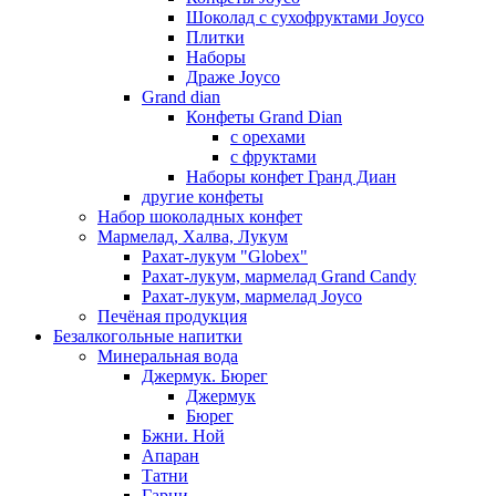
Шоколад с сухофруктами Joyco
Плитки
Наборы
Драже Joyco
Grand dian
Конфеты Grand Dian
с орехами
с фруктами
Наборы конфет Гранд Диан
другие конфеты
Набор шоколадных конфет
Мармелад, Халва, Лукум
Рахат-лукум "Globex"
Рахат-лукум, мармелад Grand Candy
Рахат-лукум, мармелад Joyco
Печёная продукция
Безалкогольные напитки
Минеральная вода
Джермук. Бюрег
Джермук
Бюрег
Бжни. Ной
Апаран
Татни
Гарни