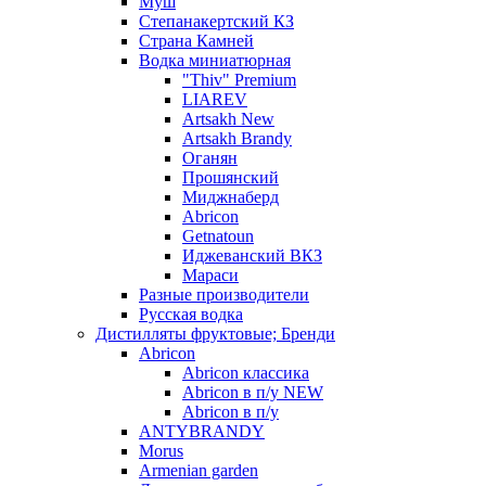
Муш
Степанакертский КЗ
Страна Камней
Водка миниатюрная
"Thiv" Premium
LIAREV
Artsakh New
Artsakh Brandy
Оганян
Прошянский
Миджнаберд
Abricon
Getnatoun
Иджеванский ВКЗ
Мараси
Разные производители
Русская водка
Дистилляты фруктовые; Бренди
Abricon
Abricon классика
Abricon в п/у NEW
Abricon в п/у
ANTYBRANDY
Morus
Armenian garden