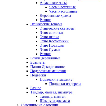
Армянские часы
Часы настенные
Часы настольные
Деревянные храмы
Разное
Этнические товары
Этнические скатерти
Этно жилетки
Этно шапка
Этно Косметички
Этно Подушки
Этно Сумки
Разное
Бочки деревянные
Браслеты
Панно Декоративное
Подарочные мешочки
Подвески
Подвески в машину
Подвески из дерева
Разное
Тандыр, мангал, шампура
Тандыр, мангал
Шампура для мяса
Сувениры из Армении