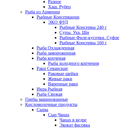
Разное
Хаш. Рубец
Рыба из Армении
Рыбные Консервации
ЭКО ФУД
Рыбные Консервы 240 г
Супы. Уха. Щи
Рыбные Филе-кусочки. Суфле
Рыбные Консервы 160 г
Рыба Охлажденная
Рыба замороженная
Рыба копченая
Рыба холодного копчения
Раки Севанские
Раковые шейки
Живые раки
Варенные раки
Икра Рыбная
Рыба Свежая
Грибы маринованные
Кисломолочные продукты
Сыры
Сыр Чанах
Чанах в ведре
Экокат фасовка