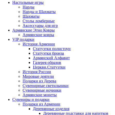
Настольные игры
Нарды
Нарды и Шахматы
Шахматы
Столы ломберные
Аксессуары для игр
Армянские Этно Ковры
Армянские ковры
VIP подарки
История Армении
Статуэтки полистоун
Статуэтки бронза
Армянский Алфавит
Галерея образов
Церкви.Статуэтки
История России
Мировые деятели
Подарки из Дерева
Сувенирные светильники
Сувенирные ночники
Армянские монеты
Сувениры и подарки
Подарки из Армении
Деревянные изделия
Деревянные подставки для напитков