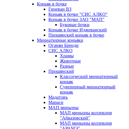
Коньяк в бочке
Гиневан ВЗ
Коньяк в бочке "СИС АЛКО"
Коньяк в бочке ЗАО "МАП"
Буковые бочки
Коньяк в бочке Иджеванский
Прошянский коньяк в бочке
Миниатюрные коньяки
Оганян Бренди
СИС АЛКО
Храмы
Животные
Разные
Прошянский
Классический миниатюрный
коньяк
Сувенирный миниатюрный
коньяк
Мадатовъ
Мараси
МАП миньоны
МАП миньоны коллекция
"Айвазовский"
МАП миньоны коллекция
"АРАМЭ"