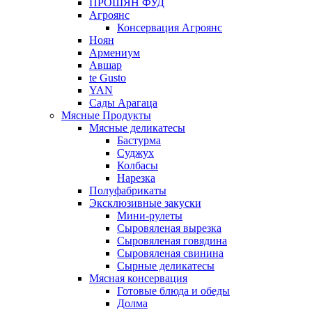
ПРОШЯН ФУД
Агроянс
Консервация Агроянс
Ноян
Армениум
Авшар
te Gusto
YAN
Сады Арагаца
Мясные Продукты
Мясные деликатесы
Бастурма
Суджух
Колбасы
Нарезка
Полуфабрикаты
Эксклюзивные закуски
Мини-рулеты
Сыровяленая вырезка
Сыровяленая говядина
Сыровяленая свинина
Сырные деликатесы
Мясная консервация
Готовые блюда и обеды
Долма