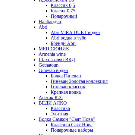
Классик 0,5
Класик 0,75
Подарочный
Налбандян
Abri
Abri VIRA DUET водка
Abri водка в тубе
Бренди Abri
МЕЦ СЮНИК
Armenia wine
Шахназарян ВКД
Getnatoun
Ginevan водка
Бочка Гиневан
Гиневан Золотая коллекция
Гиневан классик
Крепкая водка
Арегак К.З.
ВЕДИ АЛКО
Классика
Элитная
Водка Самкон "Саят Нова"
Классика Саят Нова
Подарочные наборы