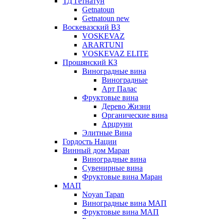
ТД Гетнатун
Getnatoun
Getnatoun new
Воскевазский ВЗ
VOSKEVAZ
ARARTUNI
VOSKEVAZ ELITE
Прошянский КЗ
Виноградные вина
Виноградные
Арт Палас
Фруктовые вина
Дерево Жизни
Органические вина
Арцруни
Элитные Вина
Гордость Нации
Винный дом Маран
Виноградные вина
Сувенирные вина
Фруктовые вина Маран
МАП
Noyan Tapan
Виноградные вина МАП
Фруктовые вина МАП