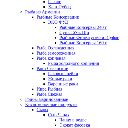
Разное
Хаш. Рубец
Рыба из Армении
Рыбные Консервации
ЭКО ФУД
Рыбные Консервы 240 г
Супы. Уха. Щи
Рыбные Филе-кусочки. Суфле
Рыбные Консервы 160 г
Рыба Охлажденная
Рыба замороженная
Рыба копченая
Рыба холодного копчения
Раки Севанские
Раковые шейки
Живые раки
Варенные раки
Икра Рыбная
Рыба Свежая
Грибы маринованные
Кисломолочные продукты
Сыры
Сыр Чанах
Чанах в ведре
Экокат фасовка