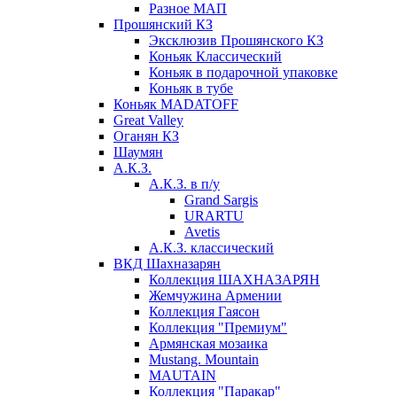
Разное МАП
Прошянский КЗ
Эксклюзив Прошянского КЗ
Коньяк Классический
Коньяк в подарочной упаковке
Коньяк в тубе
Коньяк MADATOFF
Great Valley
Оганян КЗ
Шаумян
А.К.З.
А.К.З. в п/у
Grand Sargis
URARTU
Avetis
А.К.З. классический
ВКД Шахназарян
Коллекция ШАХНАЗАРЯН
Жемчужина Армении
Коллекция Гаясон
Коллекция "Премиум"
Армянская мозаика
Mustang. Mountain
MAUTAIN
Коллекция "Паракар"