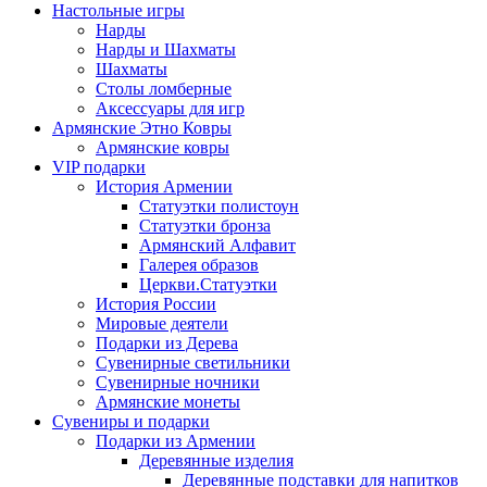
Настольные игры
Нарды
Нарды и Шахматы
Шахматы
Столы ломберные
Аксессуары для игр
Армянские Этно Ковры
Армянские ковры
VIP подарки
История Армении
Статуэтки полистоун
Статуэтки бронза
Армянский Алфавит
Галерея образов
Церкви.Статуэтки
История России
Мировые деятели
Подарки из Дерева
Сувенирные светильники
Сувенирные ночники
Армянские монеты
Сувениры и подарки
Подарки из Армении
Деревянные изделия
Деревянные подставки для напитков