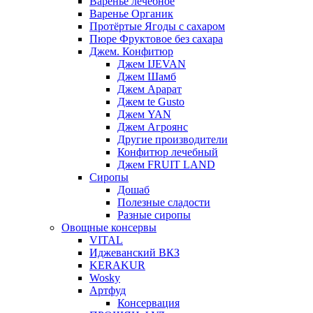
Варенье лечебное
Варенье Органик
Протёртые Ягоды с сахаром
Пюре Фруктовое без сахара
Джем. Конфитюр
Джем IJEVAN
Джем Шамб
Джем Арарат
Джем te Gusto
Джем YAN
Джем Агроянс
Другие производители
Конфитюр лечебный
Джем FRUIT LAND
Сиропы
Дошаб
Полезные сладости
Разные сиропы
Овощные консервы
VITAL
Иджеванский ВКЗ
KERAKUR
Wosky
Артфуд
Консервация