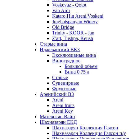
Voskevaz - Qotot
Van Ardi
Kataro.Hin Areni.Voskeni
Jraghatspanyan Winery
Old Bridge
Trinity - KOOR - Jan
Z'art, Tushpa, Keush
Старые вина
Иджеванский ВК3
Эксклюзивные вина
Виноградное
Большой объем
Вина 0,75 л
Старые
Сувенирные
Фруктовые
Аренийский ВЗ
Areni
Areni fruits
Areni Key
Матевосян Вайн
Шахназарян ЕКД
Шахназарян Коллекция Гаясон
Шахназарян Коллекция Гаясон п/у
Шахназарян Новогодняя Коллекция