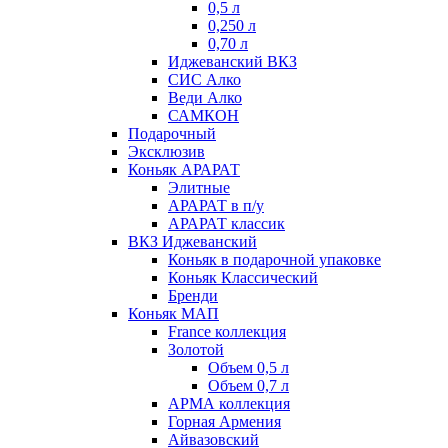
0,5 л
0,250 л
0,70 л
Иджеванский ВКЗ
СИС Алко
Веди Алко
САМКОН
Подарочный
Эксклюзив
Коньяк АРАРАТ
Элитные
АРАРАТ в п/у
АРАРАТ классик
ВКЗ Иджеванский
Коньяк в подарочной упаковке
Коньяк Классический
Бренди
Коньяк МАП
France коллекция
Золотой
Объем 0,5 л
Объем 0,7 л
АРМА коллекция
Горная Армения
Айвазовский