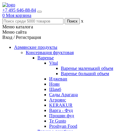
+7 495 646-88-84
0
Моя корзина
x
Меню каталога
Меню сайта
Вход / Регистрация
Армянские продукты
Консервация фруктовая
Варенье
Vital
Варенье маленький объем
Варенье большой объем
Иджеван
Ноян
Шамб
Сады Арагаца
Агроянс
KERAKUR
Варга - Фуд
Прошян фуд
Te Gusto
Proshyan Food