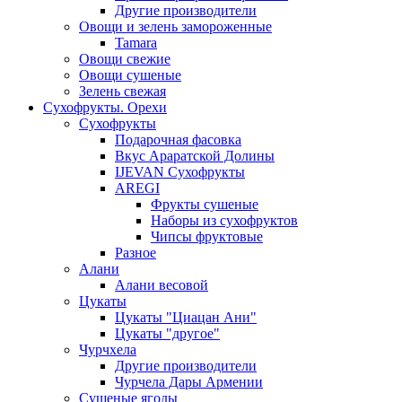
Другие производители
Овощи и зелень замороженные
Tamara
Овощи свежие
Овощи сушеные
Зелень свежая
Сухофрукты. Орехи
Сухофрукты
Подарочная фасовка
Вкус Араратской Долины
IJEVAN Сухофрукты
AREGI
Фрукты сушеные
Наборы из сухофруктов
Чипсы фруктовые
Разное
Алани
Алани весовой
Цукаты
Цукаты "Циацан Ани"
Цукаты "другое"
Чурчхела
Другие производители
Чурчела Дары Армении
Сушеные ягоды