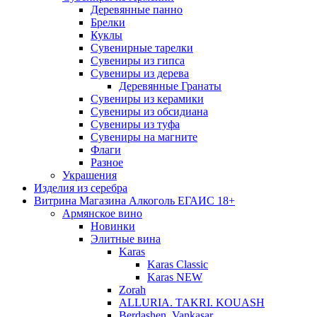
Деревянные панно
Брелки
Куклы
Сувенирные тарелки
Сувениры из гипса
Сувениры из дерева
Деревянные Гранаты
Сувениры из керамики
Сувениры из обсидиана
Сувениры из туфа
Сувениры на магните
Флаги
Разное
Украшения
Изделия из серебра
Витрина Магазина Алкоголь ЕГАИС 18+
Армянское вино
Новинки
Элитные вина
Karas
Karas Classic
Karas NEW
Zorah
ALLURIA. TAKRI. KOUASH
Berdashen. Vankasar