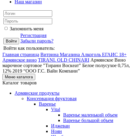
Наш магазин
Запомнить меня
Регистрация
Забыли пароль?
Войти как пользователь:
Главная страница
Витрина Магазина Алкоголь ЕГАИС 18+
Армянское вино
TIRANI. OLD CHINARI
Армянское Вино
марочное сортовое "Тирани Воскеат" Белое полусухое 0,75л,
12% 2019 “ООО Г.С. Вайн Компани”
Меню каталога
Каталог товаров
Армянские продукты
Консервация фруктовая
Варенье
Vital
Варенье маленький объем
Варенье большой объем
Иджеван
Ноян