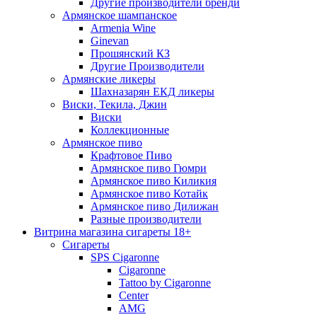
Другие производители бренди
Армянское шампанское
Armenia Wine
Ginevan
Прошянский КЗ
Другие Производители
Армянские ликеры
Шахназарян ЕКД ликеры
Виски, Текила, Джин
Виски
Коллекционные
Армянское пиво
Крафтовое Пиво
Армянское пиво Гюмри
Армянское пиво Киликия
Армянское пиво Котайк
Армянское пиво Дилижан
Разные производители
Витрина магазина сигареты 18+
Cигареты
SPS Cigaronne
Сigaronne
Tattoo by Cigaronne
Center
AMG