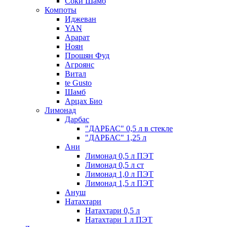
Соки Шамб
Компоты
Иджеван
YAN
Арарат
Ноян
Прошян Фуд
Агроянс
Витал
te Gusto
Шамб
Арцах Био
Лимонад
Дарбас
"ДАРБАС" 0,5 л в стекле
"ДАРБАС" 1,25 л
Ани
Лимонад 0,5 л ПЭТ
Лимонад 0,5 л ст
Лимонад 1,0 л ПЭТ
Лимонад 1,5 л ПЭТ
Ануш
Натахтари
Натахтари 0,5 л
Натахтари 1 л ПЭТ