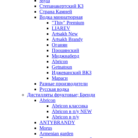
Муш
Степанакертский КЗ
Страна Камней
Водка миниатюрная
"Thiv" Premium
LIAREV
Artsakh New
Artsakh Brandy
Оганян
Прошянский
Миджнаберд
Abricon
Getnatoun
Иджеванский ВКЗ
Мараси
Разные производители
Русская водка
Дистилляты фруктовые; Бренди
Abricon
Abricon классика
Abricon в п/у NEW
Abricon в п/у
ANTYBRANDY
Morus
Armenian garden