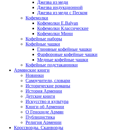
Джезва из меди
Джезва индукционной
Джезва из меди с Песком
Кофемолки
Кофемолки E.Balyan
Кофемолки Классические
Кофемолки Мини
Кофейные наборы
Кофейные чашки
Глиняные кофейные чашки
Фарфоровые кофейные чашки
Медные кофейные чашки
Кофейные подстаканники
Армянские книги
Новинки
Самоучители, словари
Исторические романы
История Армении
Детские книги
Иcкусство и культура
Книги об Армении
О Геноциде Армян
Публицистика
Религия Армении
Кроссворды. Сканворды