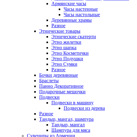
Армянские часы
Часы настенные
Часы настольные
Деревянные храмы
Разное
Этнические товары
Этнические скатерти
Этно жилетки
Этно шапка
Этно Косметички
Этно Подушки
Этно Сумки
Разное
Бочки деревянные
Браслеты
Панно Декоративное
Подарочные мешочки
Подвески
Подвески в машину
Подвески из дерева
Разное
Тандыр, мангал, шампура
Тандыр, мангал
Шампура для мяса
Сувениры из Армении