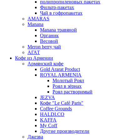
полипропиленовых пакетах
Фильтр-пакетах
Чай в гофропакетах
AMARAS
Manana
Manana травяной
Органик
Весовой
Meron berry чай
АГАТ
Кофе из Армении
Армянский кофе
Gold Ararat Product
ROYAL ARMENIA
Молотый Роял
Роял в зёрнах
Роял растворимый
JEZVA
Кофе "Le Café Paris"
Coffee Grounds
HALDI.CO
KAFFA
My Coff
Другие производители
Джезва