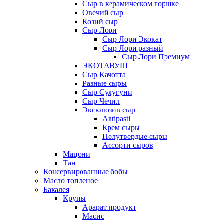
Сыр в керамическом горшке
Овечий сыр
Козий сыр
Сыр Лори
Сыр Лори Экокат
Сыр Лори разный
Сыр Лори Премиум
ЭКОТАВУШ
Сыр Качотта
Разные сыры
Сыр Сулугуни
Сыр Чечил
Эксклюзив сыр
Antipasti
Крем сыры
Полутвердые сыры
Ассорти сыров
Мацони
Тан
Консервированные бобы
Масло топленое
Бакалея
Крупы
Арарат продукт
Масис