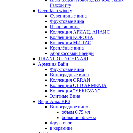
Гаясон п/у
Gevorkian winery
Сувенирные вина
Фруктовые вина
Геворкян вина
Коллекция АРИАЦ. АНАИС
Коллекция КОРОНА
Коллекция МИ ТАС
Креплёные вина
Абрикосовый Бренди
TIRANI. OLD CHINARI
Армения Вайн
Фруктовые вина
Виноградные вина
Коллекция ORRAN
Коллекция OLD ARMENIA
Коллекция "YEREVAN"
Элитные Вина
Веди-Алко ВКЗ
Виноградное вино
объем 0.75 мл
большие объемы
Фруктовое
в керамике