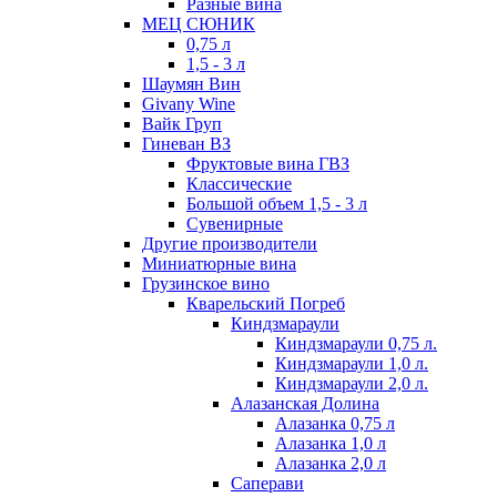
Разные вина
МЕЦ СЮНИК
0,75 л
1,5 - 3 л
Шаумян Вин
Givany Wine
Вайк Груп
Гиневан ВЗ
Фруктовые вина ГВЗ
Классические
Большой объем 1,5 - 3 л
Сувенирные
Другие производители
Миниатюрные вина
Грузинское вино
Кварельский Погреб
Киндзмараули
Киндзмараули 0,75 л.
Киндзмараули 1,0 л.
Киндзмараули 2,0 л.
Алазанская Долина
Алазанка 0,75 л
Алазанка 1,0 л
Алазанка 2,0 л
Саперави