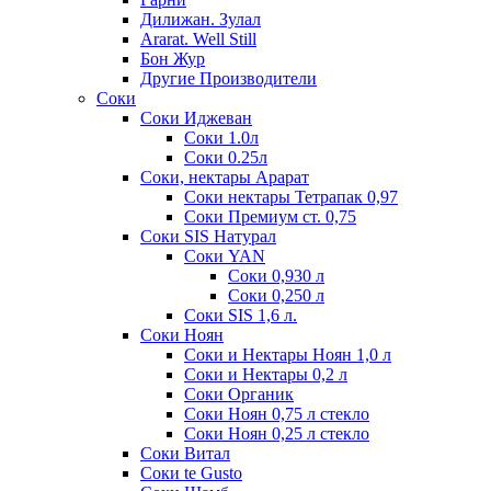
Дилижан. Зулал
Ararat. Well Still
Бон Жур
Другие Производители
Соки
Соки Иджеван
Соки 1.0л
Соки 0.25л
Соки, нектары Арарат
Соки нектары Тетрапак 0,97
Соки Премиум ст. 0,75
Соки SIS Натурал
Соки YAN
Соки 0,930 л
Соки 0,250 л
Соки SIS 1,6 л.
Соки Ноян
Соки и Нектары Ноян 1,0 л
Соки и Нектары 0,2 л
Соки Органик
Соки Ноян 0,75 л стекло
Соки Ноян 0,25 л стекло
Соки Витал
Соки te Gusto