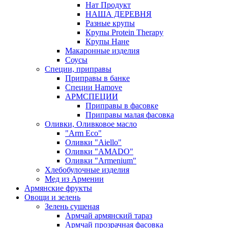
Нат Продукт
НАША ДЕРЕВНЯ
Разные крупы
Крупы Protein Therapy
Крупы Нане
Макаронные изделия
Соусы
Специи, приправы
Приправы в банке
Специи Hamove
АРМСПЕЦИИ
Приправы в фасовке
Приправы малая фасовка
Оливки, Оливковое масло
"Arm Eco"
Оливки "Aiello"
Оливки "AMADO"
Оливки "Armenium"
Хлебобулочные изделия
Мед из Армении
Армянские фрукты
Овощи и зелень
Зелень сушеная
Армчай армянский тараз
Армчай прозрачная фасовка