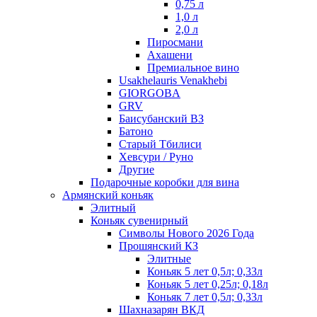
0,75 л
1,0 л
2,0 л
Пиросмани
Ахашени
Премиальное вино
Usakhelauris Venakhebi
GIORGOBA
GRV
Баисубанский ВЗ
Батоно
Старый Тбилиси
Хевсури / Руно
Другие
Подарочные коробки для вина
Армянский коньяк
Элитный
Коньяк сувенирный
Символы Нового 2026 Года
Прошянский КЗ
Элитные
Коньяк 5 лет 0,5л; 0,33л
Коньяк 5 лет 0,25л; 0,18л
Коньяк 7 лет 0,5л; 0,33л
Шахназарян ВКД