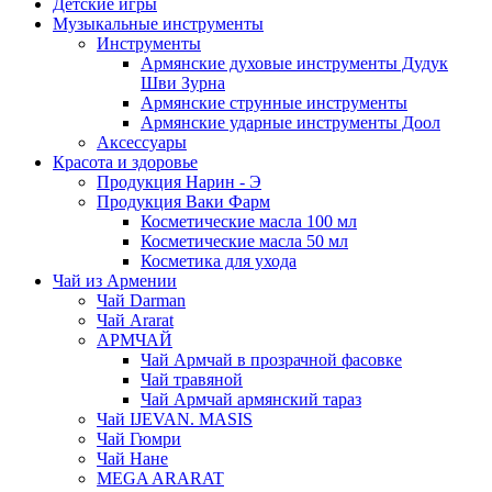
Детские игры
Музыкальные инструменты
Инструменты
Армянские духовые инструменты Дудук
Шви Зурна
Армянские струнные инструменты
Армянские ударные инструменты Доол
Аксессуары
Красота и здоровье
Продукция Нарин - Э
Продукция Ваки Фарм
Косметические масла 100 мл
Косметические масла 50 мл
Косметика для ухода
Чай из Армении
Чай Darman
Чай Ararat
АРМЧАЙ
Чай Армчай в прозрачной фасовке
Чай травяной
Чай Армчай армянский тараз
Чай IJEVAN. MASIS
Чай Гюмри
Чай Нане
MEGA ARARAT