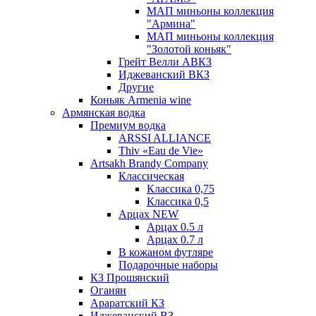
МАП миньоны коллекция
"Армина"
МАП миньоны коллекция
"Золотой коньяк"
Грейт Велли АВКЗ
Иджеванский ВКЗ
Другие
Коньяк Armenia wine
Армянская водка
Премиум водка
ARSSI ALLIANCE
Thiv «Eau de Vie»
Artsakh Brandy Company
Классическая
Классика 0,75
Классика 0,5
Арцах NEW
Арцах 0.5 л
Арцах 0.7 л
В кожаном футляре
Подарочные наборы
КЗ Прошянский
Оганян
Араратский КЗ
Иджеванский ВЗ