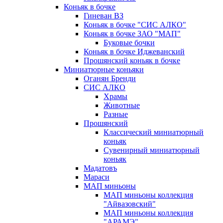
Коньяк в бочке
Гиневан ВЗ
Коньяк в бочке "СИС АЛКО"
Коньяк в бочке ЗАО "МАП"
Буковые бочки
Коньяк в бочке Иджеванский
Прошянский коньяк в бочке
Миниатюрные коньяки
Оганян Бренди
СИС АЛКО
Храмы
Животные
Разные
Прошянский
Классический миниатюрный
коньяк
Сувенирный миниатюрный
коньяк
Мадатовъ
Мараси
МАП миньоны
МАП миньоны коллекция
"Айвазовский"
МАП миньоны коллекция
"АРАМЭ"