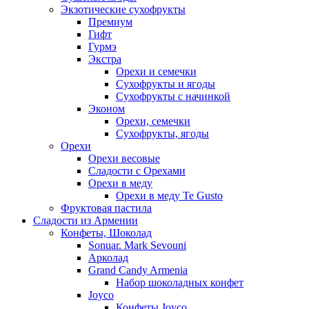
Экзотические сухофрукты
Премиум
Гифт
Гурмэ
Экстра
Орехи и семечки
Сухофрукты и ягоды
Сухофрукты с начинкой
Эконом
Орехи, семечки
Сухофрукты, ягоды
Орехи
Орехи весовые
Сладости с Орехами
Орехи в меду
Орехи в меду Te Gusto
Фруктовая пастила
Сладости из Армении
Конфеты, Шоколад
Sonuar. Mark Sevouni
Арколад
Grand Candy Armenia
Набор шоколадных конфет
Joyco
Конфеты Joyco