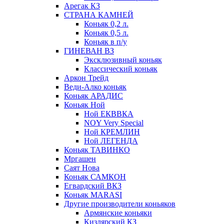
Арегак КЗ
СТРАНА КАМНЕЙ
Коньяк 0,2 л.
Коньяк 0,5 л.
Коньяк в п/у
ГИНЕВАН ВЗ
Эксклюзивный коньяк
Классический коньяк
Аркон Трейд
Веди-Алко коньяк
Коньяк АРАДИС
Коньяк Ной
Ной ЕКВВКА
NOY Very Special
Ной КРЕМЛИН
Ной ЛЕГЕНДА
Коньяк ТАВИНКО
Мргашен
Саят Нова
Коньяк САМКОН
Егвардский ВКЗ
Коньяк MARASI
Другие производители коньяков
Армянские коньяки
Кизлярский КЗ