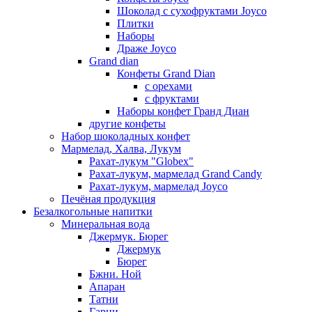
Шоколад с сухофруктами Joyco
Плитки
Наборы
Драже Joyco
Grand dian
Конфеты Grand Dian
с орехами
с фруктами
Наборы конфет Гранд Диан
другие конфеты
Набор шоколадных конфет
Мармелад, Халва, Лукум
Рахат-лукум "Globex"
Рахат-лукум, мармелад Grand Candy
Рахат-лукум, мармелад Joyco
Печёная продукция
Безалкогольные напитки
Минеральная вода
Джермук. Бюрег
Джермук
Бюрег
Бжни. Ной
Апаран
Татни
Гарни