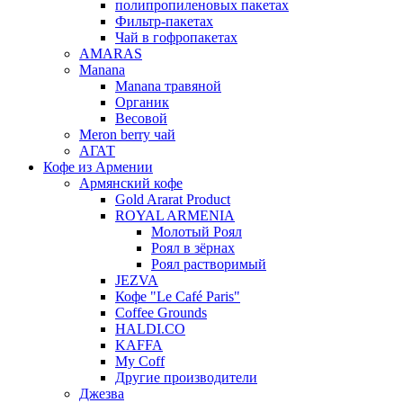
полипропиленовых пакетах
Фильтр-пакетах
Чай в гофропакетах
AMARAS
Manana
Manana травяной
Органик
Весовой
Meron berry чай
АГАТ
Кофе из Армении
Армянский кофе
Gold Ararat Product
ROYAL ARMENIA
Молотый Роял
Роял в зёрнах
Роял растворимый
JEZVA
Кофе "Le Café Paris"
Coffee Grounds
HALDI.CO
KAFFA
My Coff
Другие производители
Джезва