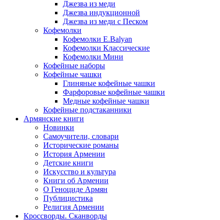
Джезва из меди
Джезва индукционной
Джезва из меди с Песком
Кофемолки
Кофемолки E.Balyan
Кофемолки Классические
Кофемолки Мини
Кофейные наборы
Кофейные чашки
Глиняные кофейные чашки
Фарфоровые кофейные чашки
Медные кофейные чашки
Кофейные подстаканники
Армянские книги
Новинки
Самоучители, словари
Исторические романы
История Армении
Детские книги
Иcкусство и культура
Книги об Армении
О Геноциде Армян
Публицистика
Религия Армении
Кроссворды. Сканворды