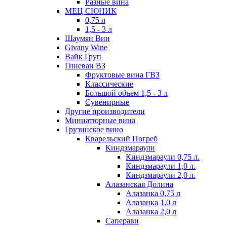
Разные вина
МЕЦ СЮНИК
0,75 л
1,5 - 3 л
Шаумян Вин
Givany Wine
Вайк Груп
Гиневан ВЗ
Фруктовые вина ГВЗ
Классические
Большой объем 1,5 - 3 л
Сувенирные
Другие производители
Миниатюрные вина
Грузинское вино
Кварельский Погреб
Киндзмараули
Киндзмараули 0,75 л.
Киндзмараули 1,0 л.
Киндзмараули 2,0 л.
Алазанская Долина
Алазанка 0,75 л
Алазанка 1,0 л
Алазанка 2,0 л
Саперави