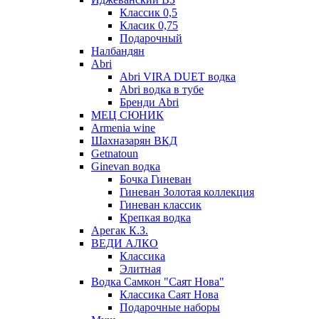
Классик 0,5
Класик 0,75
Подарочный
Налбандян
Abri
Abri VIRA DUET водка
Abri водка в тубе
Бренди Abri
МЕЦ СЮНИК
Armenia wine
Шахназарян ВКД
Getnatoun
Ginevan водка
Бочка Гиневан
Гиневан Золотая коллекция
Гиневан классик
Крепкая водка
Арегак К.З.
ВЕДИ АЛКО
Классика
Элитная
Водка Самкон "Саят Нова"
Классика Саят Нова
Подарочные наборы