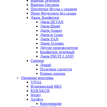
Варенье лечебное
Варенье Органик
Протёртые Ягоды с сахаром
Пюре Фруктовое без сахара
Джем. Конфитюр
Джем IJEVAN
Джем Шамб
Джем Арарат
Джем te Gusto
Джем YAN
Джем Агроянс
Другие производители
Конфитюр лечебный
Джем FRUIT LAND
Сиропы
Дошаб
Полезные сладости
Разные сиропы
Овощные консервы
VITAL
Иджеванский ВКЗ
KERAKUR
Wosky
Артфуд
Консервация