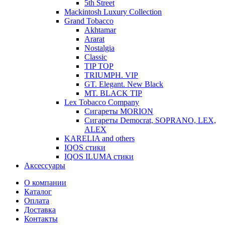
5th Street
Mackintosh Luxury Collection
Grand Tobacco
Akhtamar
Ararat
Nostalgia
Classic
TIP TOP
TRIUMPH. VIP
GT. Elegant. New Black
MT. BLACK TIP
Lex Tobacco Company
Сигареты MORION
Сигареты Democrat, SOPRANO, LEX,
ALEX
KARELIA and others
IQOS стики
IQOS ILUMA стики
Аксессуары
О компании
Каталог
Оплата
Доставка
Контакты