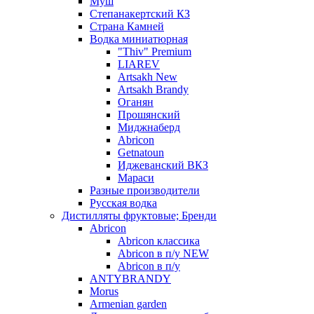
Муш
Степанакертский КЗ
Страна Камней
Водка миниатюрная
"Thiv" Premium
LIAREV
Artsakh New
Artsakh Brandy
Оганян
Прошянский
Миджнаберд
Abricon
Getnatoun
Иджеванский ВКЗ
Мараси
Разные производители
Русская водка
Дистилляты фруктовые; Бренди
Abricon
Abricon классика
Abricon в п/у NEW
Abricon в п/у
ANTYBRANDY
Morus
Armenian garden