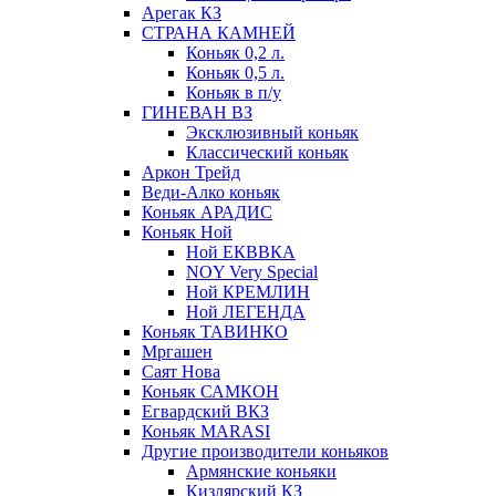
Арегак КЗ
СТРАНА КАМНЕЙ
Коньяк 0,2 л.
Коньяк 0,5 л.
Коньяк в п/у
ГИНЕВАН ВЗ
Эксклюзивный коньяк
Классический коньяк
Аркон Трейд
Веди-Алко коньяк
Коньяк АРАДИС
Коньяк Ной
Ной ЕКВВКА
NOY Very Special
Ной КРЕМЛИН
Ной ЛЕГЕНДА
Коньяк ТАВИНКО
Мргашен
Саят Нова
Коньяк САМКОН
Егвардский ВКЗ
Коньяк MARASI
Другие производители коньяков
Армянские коньяки
Кизлярский КЗ