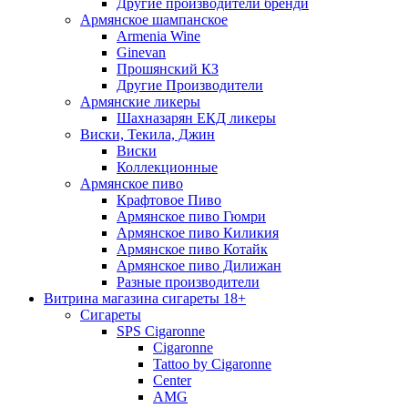
Другие производители бренди
Армянское шампанское
Armenia Wine
Ginevan
Прошянский КЗ
Другие Производители
Армянские ликеры
Шахназарян ЕКД ликеры
Виски, Текила, Джин
Виски
Коллекционные
Армянское пиво
Крафтовое Пиво
Армянское пиво Гюмри
Армянское пиво Киликия
Армянское пиво Котайк
Армянское пиво Дилижан
Разные производители
Витрина магазина сигареты 18+
Cигареты
SPS Cigaronne
Сigaronne
Tattoo by Cigaronne
Center
AMG