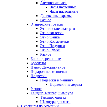
Армянские часы
Часы настенные
Часы настольные
Деревянные храмы
Разное
Этнические товары
Этнические скатерти
Этно жилетки
Этно шапка
Этно Косметички
Этно Подушки
Этно Сумки
Разное
Бочки деревянные
Браслеты
Панно Декоративное
Подарочные мешочки
Подвески
Подвески в машину
Подвески из дерева
Разное
Тандыр, мангал, шампура
Тандыр, мангал
Шампура для мяса
Сувениры из Армении