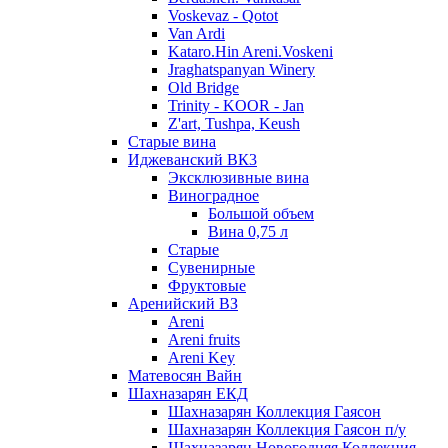
Voskevaz - Qotot
Van Ardi
Kataro.Hin Areni.Voskeni
Jraghatspanyan Winery
Old Bridge
Trinity - KOOR - Jan
Z'art, Tushpa, Keush
Старые вина
Иджеванский ВК3
Эксклюзивные вина
Виноградное
Большой объем
Вина 0,75 л
Старые
Сувенирные
Фруктовые
Аренийский ВЗ
Areni
Areni fruits
Areni Key
Матевосян Вайн
Шахназарян ЕКД
Шахназарян Коллекция Гаясон
Шахназарян Коллекция Гаясон п/у
Шахназарян Новогодняя Коллекция