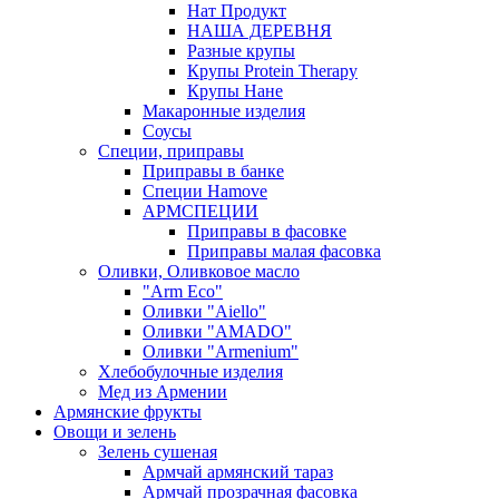
Нат Продукт
НАША ДЕРЕВНЯ
Разные крупы
Крупы Protein Therapy
Крупы Нане
Макаронные изделия
Соусы
Специи, приправы
Приправы в банке
Специи Hamove
АРМСПЕЦИИ
Приправы в фасовке
Приправы малая фасовка
Оливки, Оливковое масло
"Arm Eco"
Оливки "Aiello"
Оливки "AMADO"
Оливки "Armenium"
Хлебобулочные изделия
Мед из Армении
Армянские фрукты
Овощи и зелень
Зелень сушеная
Армчай армянский тараз
Армчай прозрачная фасовка