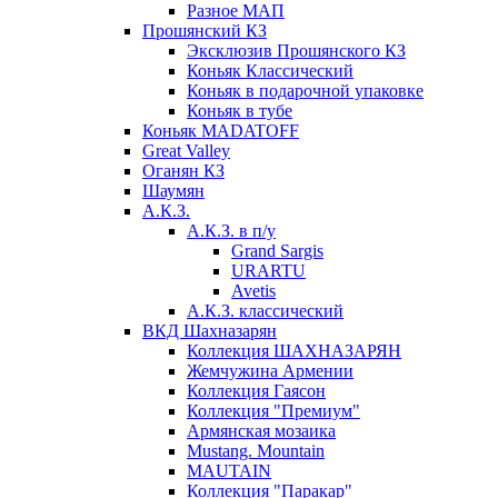
Разное МАП
Прошянский КЗ
Эксклюзив Прошянского КЗ
Коньяк Классический
Коньяк в подарочной упаковке
Коньяк в тубе
Коньяк MADATOFF
Great Valley
Оганян КЗ
Шаумян
А.К.З.
А.К.З. в п/у
Grand Sargis
URARTU
Avetis
А.К.З. классический
ВКД Шахназарян
Коллекция ШАХНАЗАРЯН
Жемчужина Армении
Коллекция Гаясон
Коллекция "Премиум"
Армянская мозаика
Mustang. Mountain
MAUTAIN
Коллекция "Паракар"