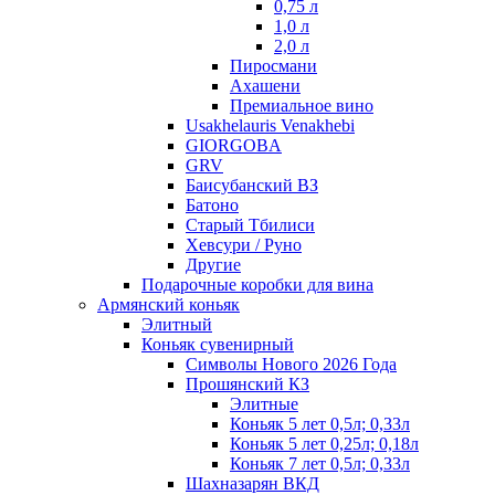
0,75 л
1,0 л
2,0 л
Пиросмани
Ахашени
Премиальное вино
Usakhelauris Venakhebi
GIORGOBA
GRV
Баисубанский ВЗ
Батоно
Старый Тбилиси
Хевсури / Руно
Другие
Подарочные коробки для вина
Армянский коньяк
Элитный
Коньяк сувенирный
Символы Нового 2026 Года
Прошянский КЗ
Элитные
Коньяк 5 лет 0,5л; 0,33л
Коньяк 5 лет 0,25л; 0,18л
Коньяк 7 лет 0,5л; 0,33л
Шахназарян ВКД