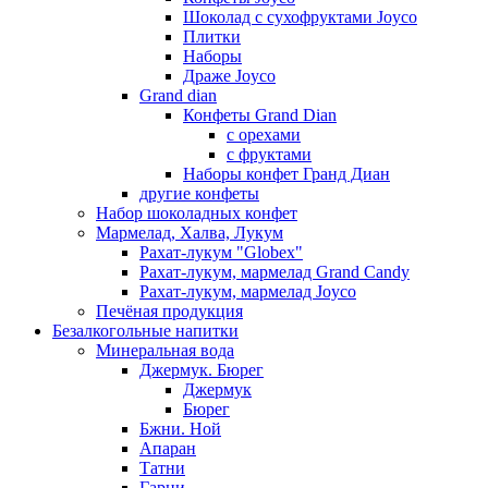
Шоколад с сухофруктами Joyco
Плитки
Наборы
Драже Joyco
Grand dian
Конфеты Grand Dian
с орехами
с фруктами
Наборы конфет Гранд Диан
другие конфеты
Набор шоколадных конфет
Мармелад, Халва, Лукум
Рахат-лукум "Globex"
Рахат-лукум, мармелад Grand Candy
Рахат-лукум, мармелад Joyco
Печёная продукция
Безалкогольные напитки
Минеральная вода
Джермук. Бюрег
Джермук
Бюрег
Бжни. Ной
Апаран
Татни
Гарни