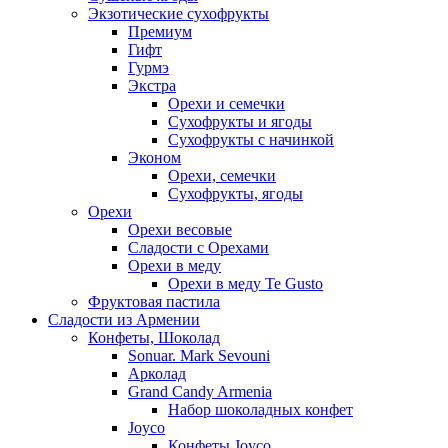
Экзотические сухофрукты
Премиум
Гифт
Гурмэ
Экстра
Орехи и семечки
Сухофрукты и ягоды
Сухофрукты с начинкой
Эконом
Орехи, семечки
Сухофрукты, ягоды
Орехи
Орехи весовые
Сладости с Орехами
Орехи в меду
Орехи в меду Te Gusto
Фруктовая пастила
Сладости из Армении
Конфеты, Шоколад
Sonuar. Mark Sevouni
Арколад
Grand Candy Armenia
Набор шоколадных конфет
Joyco
Конфеты Joyco