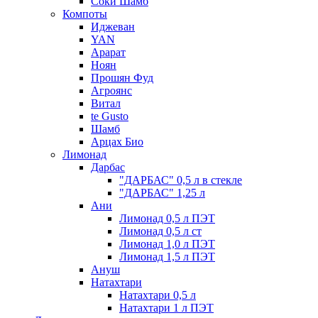
Соки Шамб
Компоты
Иджеван
YAN
Арарат
Ноян
Прошян Фуд
Агроянс
Витал
te Gusto
Шамб
Арцах Био
Лимонад
Дарбас
"ДАРБАС" 0,5 л в стекле
"ДАРБАС" 1,25 л
Ани
Лимонад 0,5 л ПЭТ
Лимонад 0,5 л ст
Лимонад 1,0 л ПЭТ
Лимонад 1,5 л ПЭТ
Ануш
Натахтари
Натахтари 0,5 л
Натахтари 1 л ПЭТ