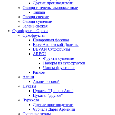
Другие производители
Овощи и зелень замороженные
Tamara
Овощи свежие
Овощи сушеные
Зелень свежая
Сухофрукты. Орехи
Сухофрукты
Подарочная фасовка
Вкус Араратской Долины
IJEVAN Сухофрукты
AREGI
Фрукты сушеные
Наборы из сухофруктов
Чипсы фруктовые
Разное
Алани
Алани весовой
Цукаты
Цукаты "Циацан Ани"
Цукаты "другое"
Чурчхела
Другие производители
Чурчела Дары Армении
Сушеные ягоды