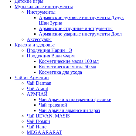
Детские игры
Музыкальные инструменты
Инструменты
Армянские духовые инструменты Дудук
Шви Зурна
Армянские струнные инструменты
Армянские ударные инструменты Доол
Аксессуары
Красота и здоровье
Продукция Нарин - Э
Продукция Ваки Фарм
Косметические масла 100 мл
Косметические масла 50 мл
Косметика для ухода
Чай из Армении
Чай Darman
Чай Ararat
АРМЧАЙ
Чай Армчай в прозрачной фасовке
Чай травяной
Чай Армчай армянский тараз
Чай IJEVAN. MASIS
Чай Гюмри
Чай Нане
MEGA ARARAT