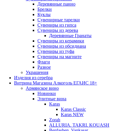
Деревянные панно
Брелки
Куклы
Сувенирные тарелки
Сувениры из гипса
Сувениры из дерева
Деревянные Гранаты
Сувениры из керамики
Сувениры из обсидиана
Сувениры из туфа
Сувениры на магните
Флаги
Разное
Украшения
Изделия из серебра
Витрина Магазина Алкоголь ЕГАИС 18+
Армянское вино
Новинки
Элитные вина
Karas
Karas Classic
Karas NEW
Zorah
ALLURIA. TAKRI. KOUASH
Berdashen. Vankasar