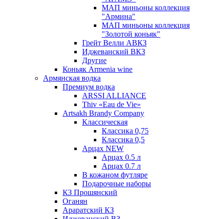
МАП миньоны коллекция
"Армина"
МАП миньоны коллекция
"Золотой коньяк"
Грейт Велли АВКЗ
Иджеванский ВКЗ
Другие
Коньяк Armenia wine
Армянская водка
Премиум водка
ARSSI ALLIANCE
Thiv «Eau de Vie»
Artsakh Brandy Company
Классическая
Классика 0,75
Классика 0,5
Арцах NEW
Арцах 0.5 л
Арцах 0.7 л
В кожаном футляре
Подарочные наборы
КЗ Прошянский
Оганян
Араратский КЗ
Иджеванский ВЗ