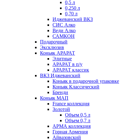
0,5 л
0,250 л
0,70 л
Иджеванский ВКЗ
СИС Алко
Веди Алко
САМКОН
Подарочный
Эксклюзив
Коньяк АРАРАТ
Элитные
АРАРАТ в п/у
АРАРАТ классик
ВКЗ Иджеванский
Коньяк в подарочной упаковке
Коньяк Классический
Бренди
Коньяк МАП
France коллекция
Золотой
Объем 0,5 л
Объем 0,7 л
АРМА коллекция
Горная Армения
Айвазовский