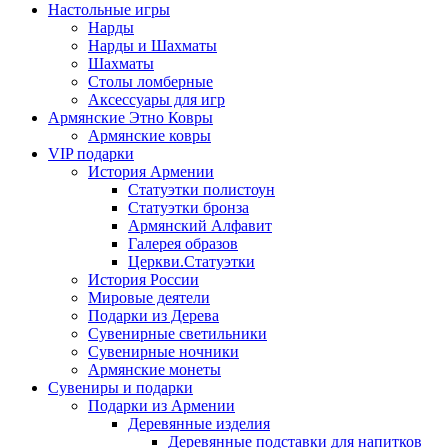
Настольные игры
Нарды
Нарды и Шахматы
Шахматы
Столы ломберные
Аксессуары для игр
Армянские Этно Ковры
Армянские ковры
VIP подарки
История Армении
Статуэтки полистоун
Статуэтки бронза
Армянский Алфавит
Галерея образов
Церкви.Статуэтки
История России
Мировые деятели
Подарки из Дерева
Сувенирные светильники
Сувенирные ночники
Армянские монеты
Сувениры и подарки
Подарки из Армении
Деревянные изделия
Деревянные подставки для напитков