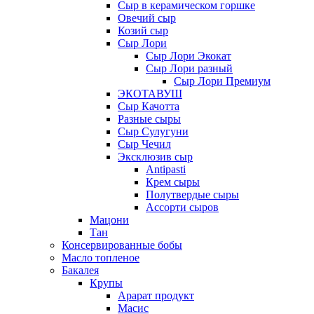
Сыр в керамическом горшке
Овечий сыр
Козий сыр
Сыр Лори
Сыр Лори Экокат
Сыр Лори разный
Сыр Лори Премиум
ЭКОТАВУШ
Сыр Качотта
Разные сыры
Сыр Сулугуни
Сыр Чечил
Эксклюзив сыр
Antipasti
Крем сыры
Полутвердые сыры
Ассорти сыров
Мацони
Тан
Консервированные бобы
Масло топленое
Бакалея
Крупы
Арарат продукт
Масис