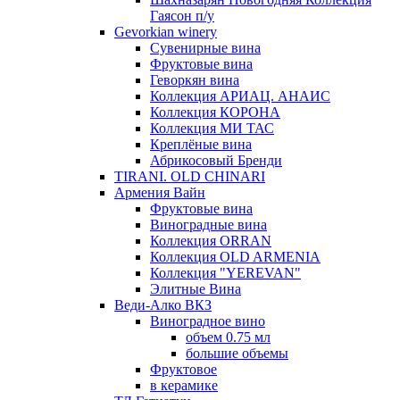
Гаясон п/у
Gevorkian winery
Сувенирные вина
Фруктовые вина
Геворкян вина
Коллекция АРИАЦ. АНАИС
Коллекция КОРОНА
Коллекция МИ ТАС
Креплёные вина
Абрикосовый Бренди
TIRANI. OLD CHINARI
Армения Вайн
Фруктовые вина
Виноградные вина
Коллекция ORRAN
Коллекция OLD ARMENIA
Коллекция "YEREVAN"
Элитные Вина
Веди-Алко ВКЗ
Виноградное вино
объем 0.75 мл
большие объемы
Фруктовое
в керамике