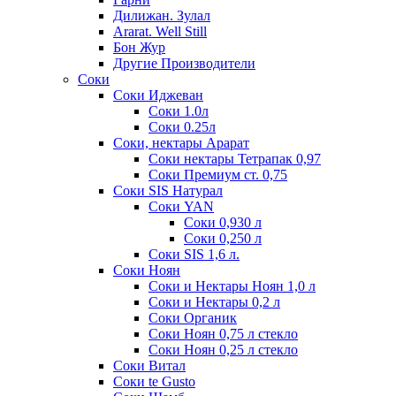
Дилижан. Зулал
Ararat. Well Still
Бон Жур
Другие Производители
Соки
Соки Иджеван
Соки 1.0л
Соки 0.25л
Соки, нектары Арарат
Соки нектары Тетрапак 0,97
Соки Премиум ст. 0,75
Соки SIS Натурал
Соки YAN
Соки 0,930 л
Соки 0,250 л
Соки SIS 1,6 л.
Соки Ноян
Соки и Нектары Ноян 1,0 л
Соки и Нектары 0,2 л
Соки Органик
Соки Ноян 0,75 л стекло
Соки Ноян 0,25 л стекло
Соки Витал
Соки te Gusto