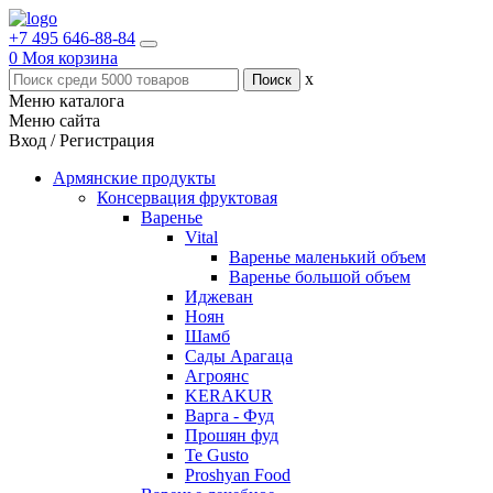
+7 495 646-88-84
0
Моя корзина
x
Меню каталога
Меню сайта
Вход / Регистрация
Армянские продукты
Консервация фруктовая
Варенье
Vital
Варенье маленький объем
Варенье большой объем
Иджеван
Ноян
Шамб
Сады Арагаца
Агроянс
KERAKUR
Варга - Фуд
Прошян фуд
Te Gusto
Proshyan Food