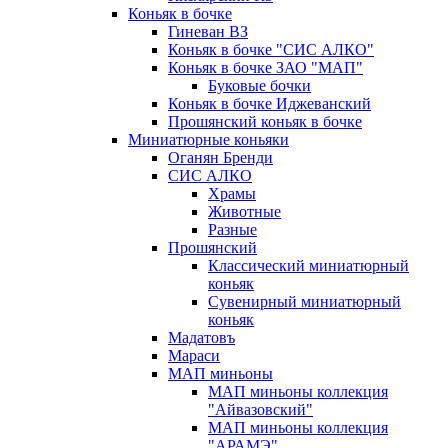
Коньяк в бочке
Гиневан ВЗ
Коньяк в бочке "СИС АЛКО"
Коньяк в бочке ЗАО "МАП"
Буковые бочки
Коньяк в бочке Иджеванский
Прошянский коньяк в бочке
Миниатюрные коньяки
Оганян Бренди
СИС АЛКО
Храмы
Животные
Разные
Прошянский
Классический миниатюрный
коньяк
Сувенирный миниатюрный
коньяк
Мадатовъ
Мараси
МАП миньоны
МАП миньоны коллекция
"Айвазовский"
МАП миньоны коллекция
"АРАМЭ"