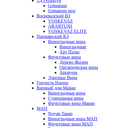
ТД Гетнатун
Getnatoun
Getnatoun new
Воскевазский ВЗ
VOSKEVAZ
ARARTUNI
VOSKEVAZ ELITE
Прошянский КЗ
Виноградные вина
Виноградные
Арт Палас
Фруктовые вина
Дерево Жизни
Органические вина
Арцруни
Элитные Вина
Гордость Нации
Винный дом Маран
Виноградные вина
Сувенирные вина
Фруктовые вина Маран
МАП
Noyan Tapan
Виноградные вина МАП
Фруктовые вина МАП