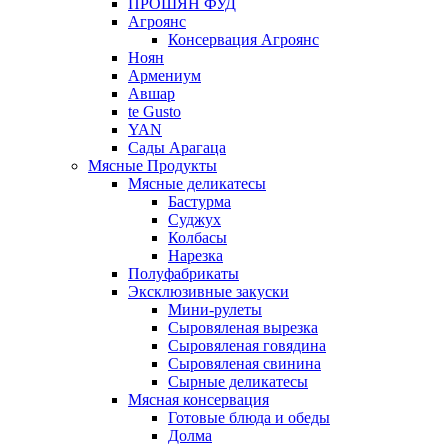
ПРОШЯН ФУД
Агроянс
Консервация Агроянс
Ноян
Армениум
Авшар
te Gusto
YAN
Сады Арагаца
Мясные Продукты
Мясные деликатесы
Бастурма
Суджух
Колбасы
Нарезка
Полуфабрикаты
Эксклюзивные закуски
Мини-рулеты
Сыровяленая вырезка
Сыровяленая говядина
Сыровяленая свинина
Сырные деликатесы
Мясная консервация
Готовые блюда и обеды
Долма