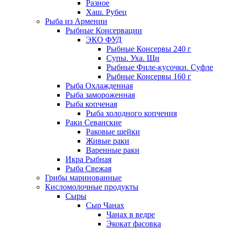
Разное
Хаш. Рубец
Рыба из Армении
Рыбные Консервации
ЭКО ФУД
Рыбные Консервы 240 г
Супы. Уха. Щи
Рыбные Филе-кусочки. Суфле
Рыбные Консервы 160 г
Рыба Охлажденная
Рыба замороженная
Рыба копченая
Рыба холодного копчения
Раки Севанские
Раковые шейки
Живые раки
Варенные раки
Икра Рыбная
Рыба Свежая
Грибы маринованные
Кисломолочные продукты
Сыры
Сыр Чанах
Чанах в ведре
Экокат фасовка