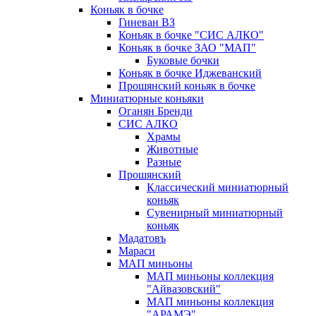
Коньяк в бочке
Гиневан ВЗ
Коньяк в бочке "СИС АЛКО"
Коньяк в бочке ЗАО "МАП"
Буковые бочки
Коньяк в бочке Иджеванский
Прошянский коньяк в бочке
Миниатюрные коньяки
Оганян Бренди
СИС АЛКО
Храмы
Животные
Разные
Прошянский
Классический миниатюрный
коньяк
Сувенирный миниатюрный
коньяк
Мадатовъ
Мараси
МАП миньоны
МАП миньоны коллекция
"Айвазовский"
МАП миньоны коллекция
"АРАМЭ"