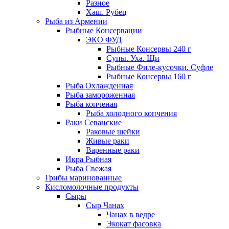
Разное
Хаш. Рубец
Рыба из Армении
Рыбные Консервации
ЭКО ФУД
Рыбные Консервы 240 г
Супы. Уха. Щи
Рыбные Филе-кусочки. Суфле
Рыбные Консервы 160 г
Рыба Охлажденная
Рыба замороженная
Рыба копченая
Рыба холодного копчения
Раки Севанские
Раковые шейки
Живые раки
Варенные раки
Икра Рыбная
Рыба Свежая
Грибы маринованные
Кисломолочные продукты
Сыры
Сыр Чанах
Чанах в ведре
Экокат фасовка