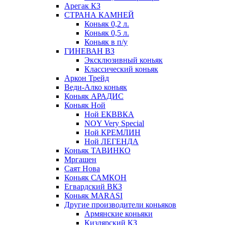
Арегак КЗ
СТРАНА КАМНЕЙ
Коньяк 0,2 л.
Коньяк 0,5 л.
Коньяк в п/у
ГИНЕВАН ВЗ
Эксклюзивный коньяк
Классический коньяк
Аркон Трейд
Веди-Алко коньяк
Коньяк АРАДИС
Коньяк Ной
Ной ЕКВВКА
NOY Very Special
Ной КРЕМЛИН
Ной ЛЕГЕНДА
Коньяк ТАВИНКО
Мргашен
Саят Нова
Коньяк САМКОН
Егвардский ВКЗ
Коньяк MARASI
Другие производители коньяков
Армянские коньяки
Кизлярский КЗ