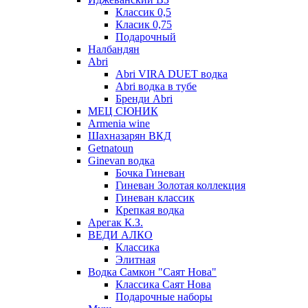
Классик 0,5
Класик 0,75
Подарочный
Налбандян
Abri
Abri VIRA DUET водка
Abri водка в тубе
Бренди Abri
МЕЦ СЮНИК
Armenia wine
Шахназарян ВКД
Getnatoun
Ginevan водка
Бочка Гиневан
Гиневан Золотая коллекция
Гиневан классик
Крепкая водка
Арегак К.З.
ВЕДИ АЛКО
Классика
Элитная
Водка Самкон "Саят Нова"
Классика Саят Нова
Подарочные наборы