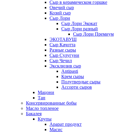
Сыр в керамическом горшке
Овечий сыр
Козий сыр
Сыр Лори
Сыр Лори Экокат
Сыр Лори разный
Сыр Лори Премиум
ЭКОТАВУШ
Сыр Качотта
Разные сыры
Сыр Сулугуни
Сыр Чечил
Эксклюзив сыр
Antipasti
Крем сыры
Полутвердые сыры
Ассорти сыров
Мацони
Тан
Консервированные бобы
Масло топленое
Бакалея
Крупы
Арарат продукт
Масис