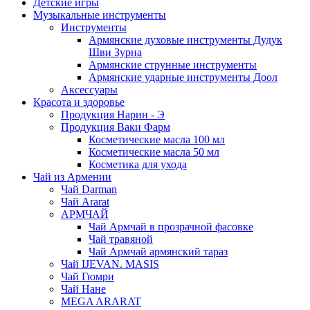
Детские игры
Музыкальные инструменты
Инструменты
Армянские духовые инструменты Дудук
Шви Зурна
Армянские струнные инструменты
Армянские ударные инструменты Доол
Аксессуары
Красота и здоровье
Продукция Нарин - Э
Продукция Ваки Фарм
Косметические масла 100 мл
Косметические масла 50 мл
Косметика для ухода
Чай из Армении
Чай Darman
Чай Ararat
АРМЧАЙ
Чай Армчай в прозрачной фасовке
Чай травяной
Чай Армчай армянский тараз
Чай IJEVAN. MASIS
Чай Гюмри
Чай Нане
MEGA ARARAT