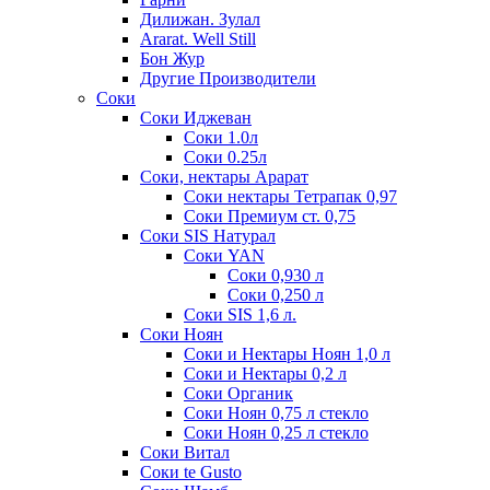
Дилижан. Зулал
Ararat. Well Still
Бон Жур
Другие Производители
Соки
Соки Иджеван
Соки 1.0л
Соки 0.25л
Соки, нектары Арарат
Соки нектары Тетрапак 0,97
Соки Премиум ст. 0,75
Соки SIS Натурал
Соки YAN
Соки 0,930 л
Соки 0,250 л
Соки SIS 1,6 л.
Соки Ноян
Соки и Нектары Ноян 1,0 л
Соки и Нектары 0,2 л
Соки Органик
Соки Ноян 0,75 л стекло
Соки Ноян 0,25 л стекло
Соки Витал
Соки te Gusto