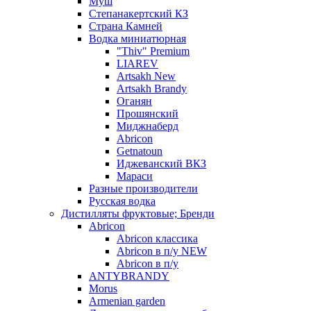
Муш
Степанакертский КЗ
Страна Камней
Водка миниатюрная
"Thiv" Premium
LIAREV
Artsakh New
Artsakh Brandy
Оганян
Прошянский
Миджнаберд
Abricon
Getnatoun
Иджеванский ВКЗ
Мараси
Разные производители
Русская водка
Дистилляты фруктовые; Бренди
Abricon
Abricon классика
Abricon в п/у NEW
Abricon в п/у
ANTYBRANDY
Morus
Armenian garden