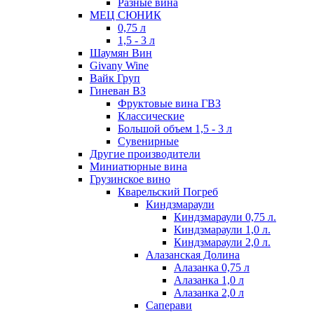
Разные вина
МЕЦ СЮНИК
0,75 л
1,5 - 3 л
Шаумян Вин
Givany Wine
Вайк Груп
Гиневан ВЗ
Фруктовые вина ГВЗ
Классические
Большой объем 1,5 - 3 л
Сувенирные
Другие производители
Миниатюрные вина
Грузинское вино
Кварельский Погреб
Киндзмараули
Киндзмараули 0,75 л.
Киндзмараули 1,0 л.
Киндзмараули 2,0 л.
Алазанская Долина
Алазанка 0,75 л
Алазанка 1,0 л
Алазанка 2,0 л
Саперави