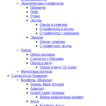
Экзотические сухофрукты
Премиум
Гифт
Гурмэ
Экстра
Орехи и семечки
Сухофрукты и ягоды
Сухофрукты с начинкой
Эконом
Орехи, семечки
Сухофрукты, ягоды
Орехи
Орехи весовые
Сладости с Орехами
Орехи в меду
Орехи в меду Te Gusto
Фруктовая пастила
Сладости из Армении
Конфеты, Шоколад
Sonuar. Mark Sevouni
Арколад
Grand Candy Armenia
Набор шоколадных конфет
Joyco
Конфеты Joyco