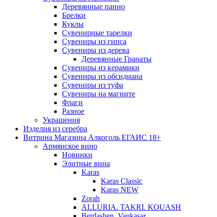
Деревянные панно
Брелки
Куклы
Сувенирные тарелки
Сувениры из гипса
Сувениры из дерева
Деревянные Гранаты
Сувениры из керамики
Сувениры из обсидиана
Сувениры из туфа
Сувениры на магните
Флаги
Разное
Украшения
Изделия из серебра
Витрина Магазина Алкоголь ЕГАИС 18+
Армянское вино
Новинки
Элитные вина
Karas
Karas Classic
Karas NEW
Zorah
ALLURIA. TAKRI. KOUASH
Berdashen. Vankasar