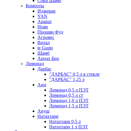
Соки Шамб
Компоты
Иджеван
YAN
Арарат
Ноян
Прошян Фуд
Агроянс
Витал
te Gusto
Шамб
Арцах Био
Лимонад
Дарбас
"ДАРБАС" 0,5 л в стекле
"ДАРБАС" 1,25 л
Ани
Лимонад 0,5 л ПЭТ
Лимонад 0,5 л ст
Лимонад 1,0 л ПЭТ
Лимонад 1,5 л ПЭТ
Ануш
Натахтари
Натахтари 0,5 л
Натахтари 1 л ПЭТ