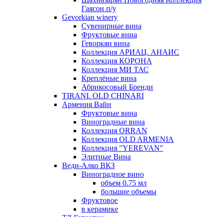
Гаясон п/у
Gevorkian winery
Сувенирные вина
Фруктовые вина
Геворкян вина
Коллекция АРИАЦ. АНАИС
Коллекция КОРОНА
Коллекция МИ ТАС
Креплёные вина
Абрикосовый Бренди
TIRANI. OLD CHINARI
Армения Вайн
Фруктовые вина
Виноградные вина
Коллекция ORRAN
Коллекция OLD ARMENIA
Коллекция "YEREVAN"
Элитные Вина
Веди-Алко ВКЗ
Виноградное вино
объем 0.75 мл
большие объемы
Фруктовое
в керамике