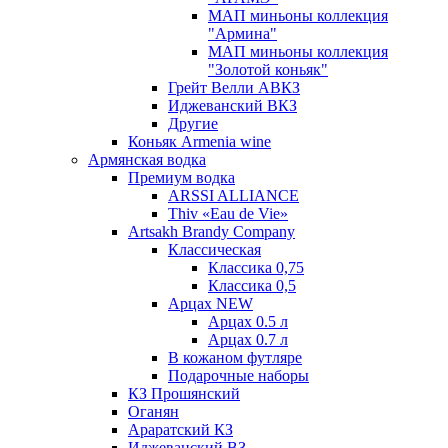
МАП миньоны коллекция
"Армина"
МАП миньоны коллекция
"Золотой коньяк"
Грейт Велли АВКЗ
Иджеванский ВКЗ
Другие
Коньяк Armenia wine
Армянская водка
Премиум водка
ARSSI ALLIANCE
Thiv «Eau de Vie»
Artsakh Brandy Company
Классическая
Классика 0,75
Классика 0,5
Арцах NEW
Арцах 0.5 л
Арцах 0.7 л
В кожаном футляре
Подарочные наборы
КЗ Прошянский
Оганян
Араратский КЗ
Иджеванский ВЗ