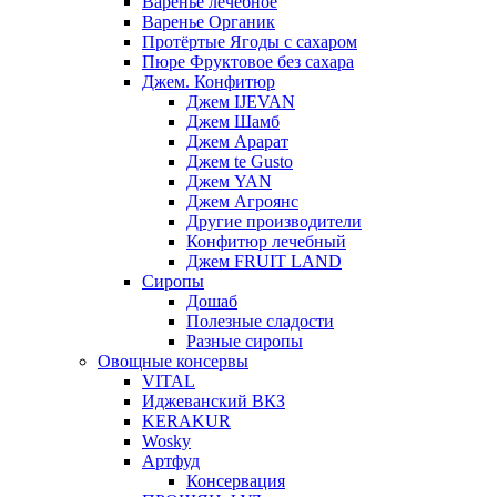
Варенье лечебное
Варенье Органик
Протёртые Ягоды с сахаром
Пюре Фруктовое без сахара
Джем. Конфитюр
Джем IJEVAN
Джем Шамб
Джем Арарат
Джем te Gusto
Джем YAN
Джем Агроянс
Другие производители
Конфитюр лечебный
Джем FRUIT LAND
Сиропы
Дошаб
Полезные сладости
Разные сиропы
Овощные консервы
VITAL
Иджеванский ВКЗ
KERAKUR
Wosky
Артфуд
Консервация