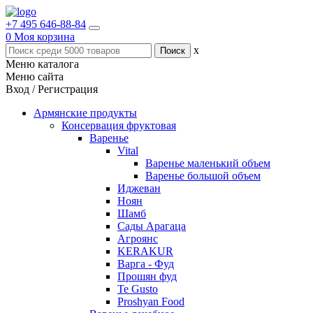
+7 495 646-88-84
0
Моя корзина
x
Меню каталога
Меню сайта
Вход / Регистрация
Армянские продукты
Консервация фруктовая
Варенье
Vital
Варенье маленький объем
Варенье большой объем
Иджеван
Ноян
Шамб
Сады Арагаца
Агроянс
KERAKUR
Варга - Фуд
Прошян фуд
Te Gusto
Proshyan Food