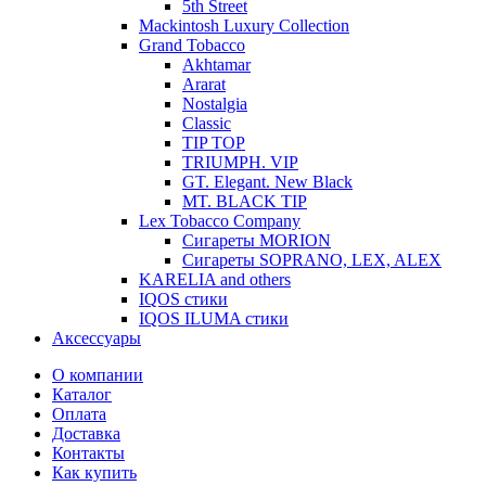
5th Street
Mackintosh Luxury Collection
Grand Tobacco
Akhtamar
Ararat
Nostalgia
Classic
TIP TOP
TRIUMPH. VIP
GT. Elegant. New Black
MT. BLACK TIP
Lex Tobacco Company
Сигареты MORION
Сигареты SOPRANO, LEX, ALEX
KARELIA and others
IQOS стики
IQOS ILUMA стики
Аксессуары
О компании
Каталог
Оплата
Доставка
Контакты
Как купить