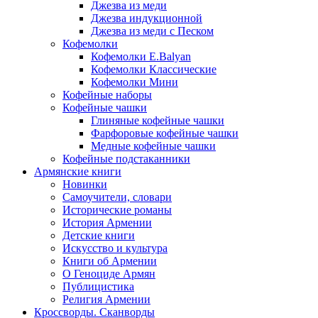
Джезва из меди
Джезва индукционной
Джезва из меди с Песком
Кофемолки
Кофемолки E.Balyan
Кофемолки Классические
Кофемолки Мини
Кофейные наборы
Кофейные чашки
Глиняные кофейные чашки
Фарфоровые кофейные чашки
Медные кофейные чашки
Кофейные подстаканники
Армянские книги
Новинки
Самоучители, словари
Исторические романы
История Армении
Детские книги
Иcкусство и культура
Книги об Армении
О Геноциде Армян
Публицистика
Религия Армении
Кроссворды. Сканворды