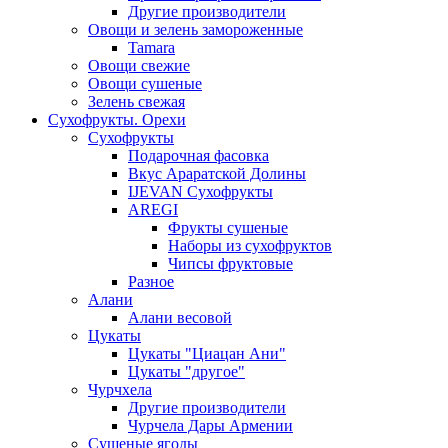
Другие производители
Овощи и зелень замороженные
Tamara
Овощи свежие
Овощи сушеные
Зелень свежая
Сухофрукты. Орехи
Сухофрукты
Подарочная фасовка
Вкус Араратской Долины
IJEVAN Сухофрукты
AREGI
Фрукты сушеные
Наборы из сухофруктов
Чипсы фруктовые
Разное
Алани
Алани весовой
Цукаты
Цукаты "Циацан Ани"
Цукаты "другое"
Чурчхела
Другие производители
Чурчела Дары Армении
Сушеные ягоды