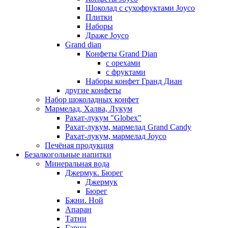
Шоколад с сухофруктами Joyco
Плитки
Наборы
Драже Joyco
Grand dian
Конфеты Grand Dian
с орехами
с фруктами
Наборы конфет Гранд Диан
другие конфеты
Набор шоколадных конфет
Мармелад, Халва, Лукум
Рахат-лукум "Globex"
Рахат-лукум, мармелад Grand Candy
Рахат-лукум, мармелад Joyco
Печёная продукция
Безалкогольные напитки
Минеральная вода
Джермук. Бюрег
Джермук
Бюрег
Бжни. Ной
Апаран
Татни
Гарни