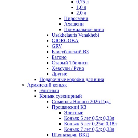
0,75 л
1,0 л
2,0 л
Пиросмани
Ахашени
Премиальное вино
Usakhelauris Venakhebi
GIORGOBA
GRV
Баисубанский ВЗ
Батоно
Старый Тбилиси
Хевсури / Руно
Другие
Подарочные коробки для вина
Армянский коньяк
Элитный
Коньяк сувенирный
Символы Нового 2026 Года
Прошянский КЗ
Элитные
Коньяк 5 лет 0,5л; 0,33л
Коньяк 5 лет 0,25л; 0,18л
Коньяк 7 лет 0,5л; 0,33л
Шахназарян ВКД