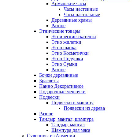
Армянские часы
Часы настенные
Часы настольные
Деревянные храмы
Разное
Этнические товары
Этнические скатерти
Этно жилетки
Этно шапка
Этно Косметички
Этно Подушки
Этно Сумки
Разное
Бочки деревянные
Браслеты
Панно Декоративное
Подарочные мешочки
Подвески
Подвески в машину
Подвески из дерева
Разное
Тандыр, мангал, шампура
Тандыр, мангал
Шампура для мяса
Сувениры из Армении