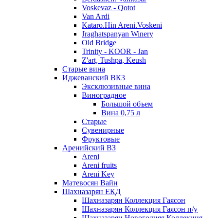
Voskevaz - Qotot
Van Ardi
Kataro.Hin Areni.Voskeni
Jraghatspanyan Winery
Old Bridge
Trinity - KOOR - Jan
Z'art, Tushpa, Keush
Старые вина
Иджеванский ВК3
Эксклюзивные вина
Виноградное
Большой объем
Вина 0,75 л
Старые
Сувенирные
Фруктовые
Аренийский ВЗ
Areni
Areni fruits
Areni Key
Матевосян Вайн
Шахназарян ЕКД
Шахназарян Коллекция Гаясон
Шахназарян Коллекция Гаясон п/у
Шахназарян Новогодняя Коллекция