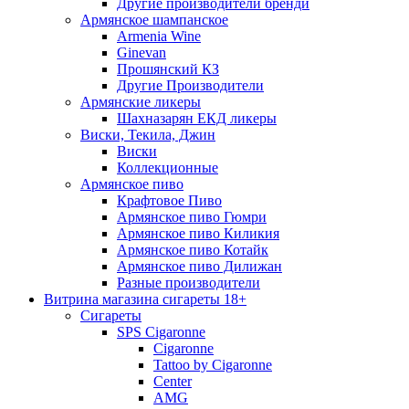
Другие производители бренди
Армянское шампанское
Armenia Wine
Ginevan
Прошянский КЗ
Другие Производители
Армянские ликеры
Шахназарян ЕКД ликеры
Виски, Текила, Джин
Виски
Коллекционные
Армянское пиво
Крафтовое Пиво
Армянское пиво Гюмри
Армянское пиво Киликия
Армянское пиво Котайк
Армянское пиво Дилижан
Разные производители
Витрина магазина сигареты 18+
Cигареты
SPS Cigaronne
Сigaronne
Tattoo by Cigaronne
Center
AMG