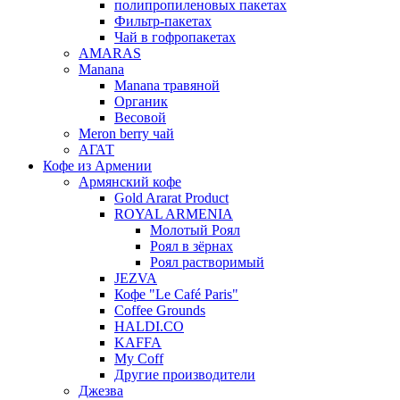
полипропиленовых пакетах
Фильтр-пакетах
Чай в гофропакетах
AMARAS
Manana
Manana травяной
Органик
Весовой
Meron berry чай
АГАТ
Кофе из Армении
Армянский кофе
Gold Ararat Product
ROYAL ARMENIA
Молотый Роял
Роял в зёрнах
Роял растворимый
JEZVA
Кофе "Le Café Paris"
Coffee Grounds
HALDI.CO
KAFFA
My Coff
Другие производители
Джезва