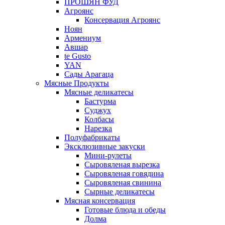
ПРОШЯН ФУД
Агроянс
Консервация Агроянс
Ноян
Армениум
Авшар
te Gusto
YAN
Сады Арагаца
Мясные Продукты
Мясные деликатесы
Бастурма
Суджух
Колбасы
Нарезка
Полуфабрикаты
Эксклюзивные закуски
Мини-рулеты
Сыровяленая вырезка
Сыровяленая говядина
Сыровяленая свинина
Сырные деликатесы
Мясная консервация
Готовые блюда и обеды
Долма