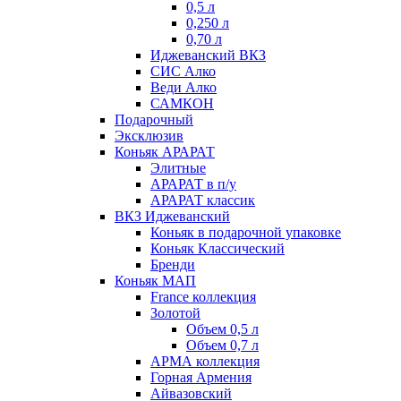
0,5 л
0,250 л
0,70 л
Иджеванский ВКЗ
СИС Алко
Веди Алко
САМКОН
Подарочный
Эксклюзив
Коньяк АРАРАТ
Элитные
АРАРАТ в п/у
АРАРАТ классик
ВКЗ Иджеванский
Коньяк в подарочной упаковке
Коньяк Классический
Бренди
Коньяк МАП
France коллекция
Золотой
Объем 0,5 л
Объем 0,7 л
АРМА коллекция
Горная Армения
Айвазовский