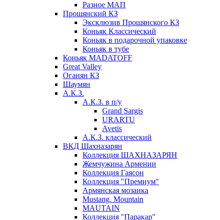
Разное МАП
Прошянский КЗ
Эксклюзив Прошянского КЗ
Коньяк Классический
Коньяк в подарочной упаковке
Коньяк в тубе
Коньяк MADATOFF
Great Valley
Оганян КЗ
Шаумян
А.К.З.
А.К.З. в п/у
Grand Sargis
URARTU
Avetis
А.К.З. классический
ВКД Шахназарян
Коллекция ШАХНАЗАРЯН
Жемчужина Армении
Коллекция Гаясон
Коллекция "Премиум"
Армянская мозаика
Mustang. Mountain
MAUTAIN
Коллекция "Паракар"