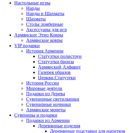
Настольные игры
Нарды
Нарды и Шахматы
Шахматы
Столы ломберные
Аксессуары для игр
Армянские Этно Ковры
Армянские ковры
VIP подарки
История Армении
Статуэтки полистоун
Статуэтки бронза
Армянский Алфавит
Галерея образов
Церкви.Статуэтки
История России
Мировые деятели
Подарки из Дерева
Сувенирные светильники
Сувенирные ночники
Армянские монеты
Сувениры и подарки
Подарки из Армении
Деревянные изделия
Деревянные подставки для напитков