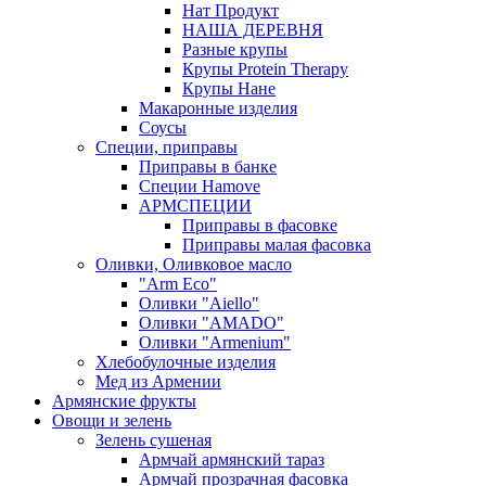
Нат Продукт
НАША ДЕРЕВНЯ
Разные крупы
Крупы Protein Therapy
Крупы Нане
Макаронные изделия
Соусы
Специи, приправы
Приправы в банке
Специи Hamove
АРМСПЕЦИИ
Приправы в фасовке
Приправы малая фасовка
Оливки, Оливковое масло
"Arm Eco"
Оливки "Aiello"
Оливки "AMADO"
Оливки "Armenium"
Хлебобулочные изделия
Мед из Армении
Армянские фрукты
Овощи и зелень
Зелень сушеная
Армчай армянский тараз
Армчай прозрачная фасовка