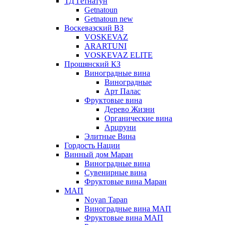
ТД Гетнатун
Getnatoun
Getnatoun new
Воскевазский ВЗ
VOSKEVAZ
ARARTUNI
VOSKEVAZ ELITE
Прошянский КЗ
Виноградные вина
Виноградные
Арт Палас
Фруктовые вина
Дерево Жизни
Органические вина
Арцруни
Элитные Вина
Гордость Нации
Винный дом Маран
Виноградные вина
Сувенирные вина
Фруктовые вина Маран
МАП
Noyan Tapan
Виноградные вина МАП
Фруктовые вина МАП