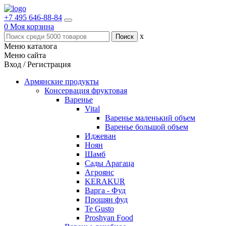
+7 495 646-88-84
0
Моя корзина
x
Меню каталога
Меню сайта
Вход / Регистрация
Армянские продукты
Консервация фруктовая
Варенье
Vital
Варенье маленький объем
Варенье большой объем
Иджеван
Ноян
Шамб
Сады Арагаца
Агроянс
KERAKUR
Варга - Фуд
Прошян фуд
Te Gusto
Proshyan Food