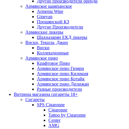
Другие производители бренди
Армянское шампанское
Armenia Wine
Ginevan
Прошянский КЗ
Другие Производители
Армянские ликеры
Шахназарян ЕКД ликеры
Виски, Текила, Джин
Виски
Коллекционные
Армянское пиво
Крафтовое Пиво
Армянское пиво Гюмри
Армянское пиво Киликия
Армянское пиво Котайк
Армянское пиво Дилижан
Разные производители
Витрина магазина сигареты 18+
Cигареты
SPS Cigaronne
Сigaronne
Tattoo by Cigaronne
Center
AMG