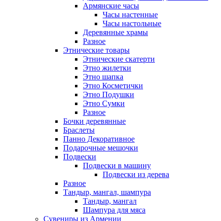
Армянские часы
Часы настенные
Часы настольные
Деревянные храмы
Разное
Этнические товары
Этнические скатерти
Этно жилетки
Этно шапка
Этно Косметички
Этно Подушки
Этно Сумки
Разное
Бочки деревянные
Браслеты
Панно Декоративное
Подарочные мешочки
Подвески
Подвески в машину
Подвески из дерева
Разное
Тандыр, мангал, шампура
Тандыр, мангал
Шампура для мяса
Сувениры из Армении