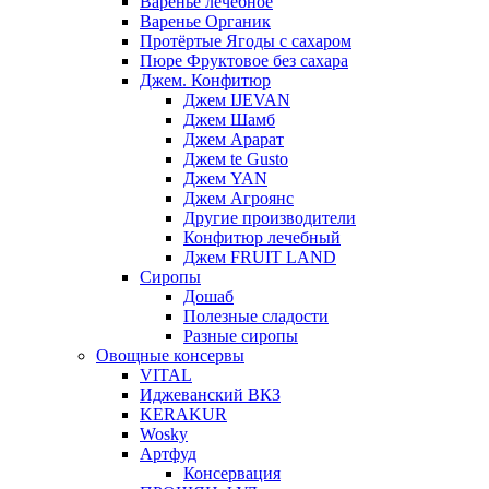
Варенье лечебное
Варенье Органик
Протёртые Ягоды с сахаром
Пюре Фруктовое без сахара
Джем. Конфитюр
Джем IJEVAN
Джем Шамб
Джем Арарат
Джем te Gusto
Джем YAN
Джем Агроянс
Другие производители
Конфитюр лечебный
Джем FRUIT LAND
Сиропы
Дошаб
Полезные сладости
Разные сиропы
Овощные консервы
VITAL
Иджеванский ВКЗ
KERAKUR
Wosky
Артфуд
Консервация