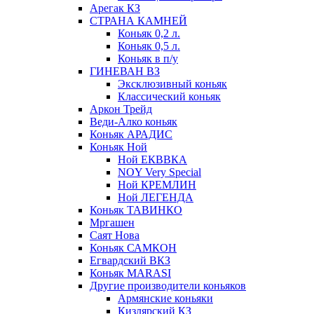
Арегак КЗ
СТРАНА КАМНЕЙ
Коньяк 0,2 л.
Коньяк 0,5 л.
Коньяк в п/у
ГИНЕВАН ВЗ
Эксклюзивный коньяк
Классический коньяк
Аркон Трейд
Веди-Алко коньяк
Коньяк АРАДИС
Коньяк Ной
Ной ЕКВВКА
NOY Very Special
Ной КРЕМЛИН
Ной ЛЕГЕНДА
Коньяк ТАВИНКО
Мргашен
Саят Нова
Коньяк САМКОН
Егвардский ВКЗ
Коньяк MARASI
Другие производители коньяков
Армянские коньяки
Кизлярский КЗ