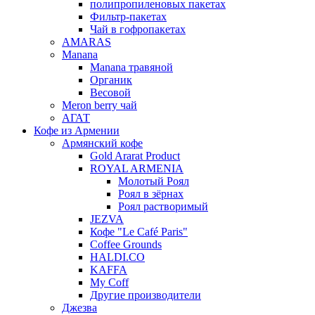
полипропиленовых пакетах
Фильтр-пакетах
Чай в гофропакетах
AMARAS
Manana
Manana травяной
Органик
Весовой
Meron berry чай
АГАТ
Кофе из Армении
Армянский кофе
Gold Ararat Product
ROYAL ARMENIA
Молотый Роял
Роял в зёрнах
Роял растворимый
JEZVA
Кофе "Le Café Paris"
Coffee Grounds
HALDI.CO
KAFFA
My Coff
Другие производители
Джезва