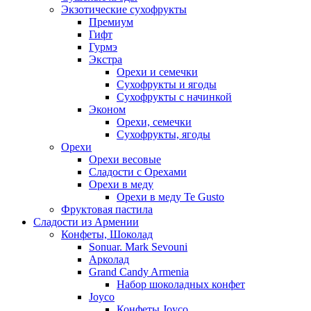
Экзотические сухофрукты
Премиум
Гифт
Гурмэ
Экстра
Орехи и семечки
Сухофрукты и ягоды
Сухофрукты с начинкой
Эконом
Орехи, семечки
Сухофрукты, ягоды
Орехи
Орехи весовые
Сладости с Орехами
Орехи в меду
Орехи в меду Te Gusto
Фруктовая пастила
Сладости из Армении
Конфеты, Шоколад
Sonuar. Mark Sevouni
Арколад
Grand Candy Armenia
Набор шоколадных конфет
Joyco
Конфеты Joyco