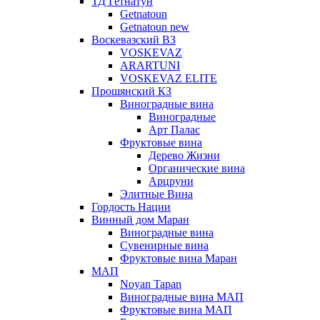
ТД Гетнатун
Getnatoun
Getnatoun new
Воскевазский ВЗ
VOSKEVAZ
ARARTUNI
VOSKEVAZ ELITE
Прошянский КЗ
Виноградные вина
Виноградные
Арт Палас
Фруктовые вина
Дерево Жизни
Органические вина
Арцруни
Элитные Вина
Гордость Нации
Винный дом Маран
Виноградные вина
Сувенирные вина
Фруктовые вина Маран
МАП
Noyan Tapan
Виноградные вина МАП
Фруктовые вина МАП