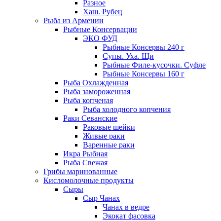
Разное
Хаш. Рубец
Рыба из Армении
Рыбные Консервации
ЭКО ФУД
Рыбные Консервы 240 г
Супы. Уха. Щи
Рыбные Филе-кусочки. Суфле
Рыбные Консервы 160 г
Рыба Охлажденная
Рыба замороженная
Рыба копченая
Рыба холодного копчения
Раки Севанские
Раковые шейки
Живые раки
Варенные раки
Икра Рыбная
Рыба Свежая
Грибы маринованные
Кисломолочные продукты
Сыры
Сыр Чанах
Чанах в ведре
Экокат фасовка