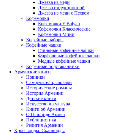
Джезва из меди
Джезва индукционной
Джезва из меди с Песком
Кофемолки
Кофемолки E.Balyan
Кофемолки Классические
Кофемолки Мини
Кофейные наборы
Кофейные чашки
Глиняные кофейные чашки
Фарфоровые кофейные чашки
Медные кофейные чашки
Кофейные подстаканники
Армянские книги
Новинки
Самоучители, словари
Исторические романы
История Армении
Детские книги
Иcкусство и культура
Книги об Армении
О Геноциде Армян
Публицистика
Религия Армении
Кроссворды. Сканворды