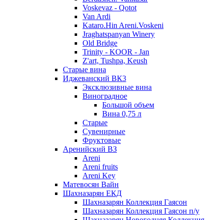
Voskevaz - Qotot
Van Ardi
Kataro.Hin Areni.Voskeni
Jraghatspanyan Winery
Old Bridge
Trinity - KOOR - Jan
Z'art, Tushpa, Keush
Старые вина
Иджеванский ВК3
Эксклюзивные вина
Виноградное
Большой объем
Вина 0,75 л
Старые
Сувенирные
Фруктовые
Аренийский ВЗ
Areni
Areni fruits
Areni Key
Матевосян Вайн
Шахназарян ЕКД
Шахназарян Коллекция Гаясон
Шахназарян Коллекция Гаясон п/у
Шахназарян Новогодняя Коллекция