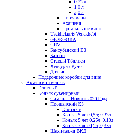
0,75 л
1,0 л
2,0 л
Пиросмани
Ахашени
Премиальное вино
Usakhelauris Venakhebi
GIORGOBA
GRV
Баисубанский ВЗ
Батоно
Старый Тбилиси
Хевсури / Руно
Другие
Подарочные коробки для вина
Армянский коньяк
Элитный
Коньяк сувенирный
Символы Нового 2026 Года
Прошянский КЗ
Элитные
Коньяк 5 лет 0,5л; 0,33л
Коньяк 5 лет 0,25л; 0,18л
Коньяк 7 лет 0,5л; 0,33л
Шахназарян ВКД