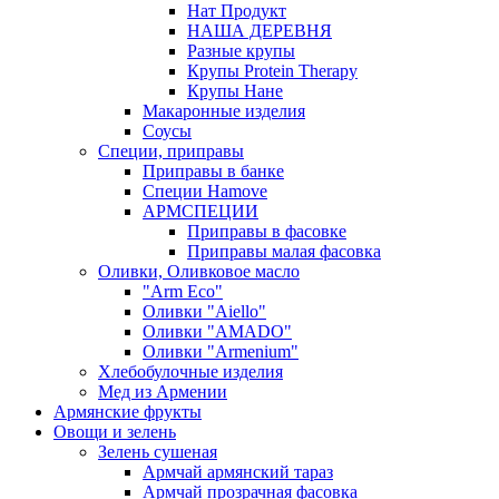
Нат Продукт
НАША ДЕРЕВНЯ
Разные крупы
Крупы Protein Therapy
Крупы Нане
Макаронные изделия
Соусы
Специи, приправы
Приправы в банке
Специи Hamove
АРМСПЕЦИИ
Приправы в фасовке
Приправы малая фасовка
Оливки, Оливковое масло
"Arm Eco"
Оливки "Aiello"
Оливки "AMADO"
Оливки "Armenium"
Хлебобулочные изделия
Мед из Армении
Армянские фрукты
Овощи и зелень
Зелень сушеная
Армчай армянский тараз
Армчай прозрачная фасовка