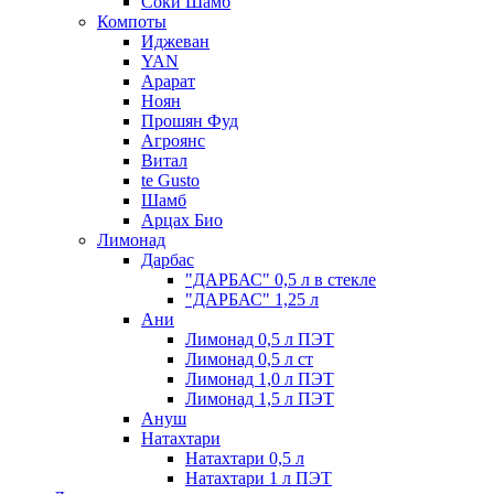
Соки Шамб
Компоты
Иджеван
YAN
Арарат
Ноян
Прошян Фуд
Агроянс
Витал
te Gusto
Шамб
Арцах Био
Лимонад
Дарбас
"ДАРБАС" 0,5 л в стекле
"ДАРБАС" 1,25 л
Ани
Лимонад 0,5 л ПЭТ
Лимонад 0,5 л ст
Лимонад 1,0 л ПЭТ
Лимонад 1,5 л ПЭТ
Ануш
Натахтари
Натахтари 0,5 л
Натахтари 1 л ПЭТ