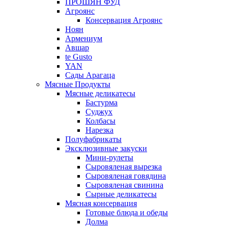
ПРОШЯН ФУД
Агроянс
Консервация Агроянс
Ноян
Армениум
Авшар
te Gusto
YAN
Сады Арагаца
Мясные Продукты
Мясные деликатесы
Бастурма
Суджух
Колбасы
Нарезка
Полуфабрикаты
Эксклюзивные закуски
Мини-рулеты
Сыровяленая вырезка
Сыровяленая говядина
Сыровяленая свинина
Сырные деликатесы
Мясная консервация
Готовые блюда и обеды
Долма