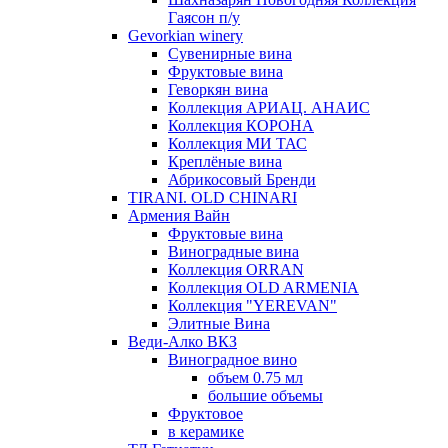
Гаясон п/у
Gevorkian winery
Сувенирные вина
Фруктовые вина
Геворкян вина
Коллекция АРИАЦ. АНАИС
Коллекция КОРОНА
Коллекция МИ ТАС
Креплёные вина
Абрикосовый Бренди
TIRANI. OLD CHINARI
Армения Вайн
Фруктовые вина
Виноградные вина
Коллекция ORRAN
Коллекция OLD ARMENIA
Коллекция "YEREVAN"
Элитные Вина
Веди-Алко ВКЗ
Виноградное вино
объем 0.75 мл
большие объемы
Фруктовое
в керамике