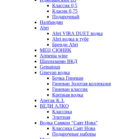
Классик 0,5
Класик 0,75
Подарочный
Налбандян
Abri
Abri VIRA DUET водка
Abri водка в тубе
Бренди Abri
МЕЦ СЮНИК
Armenia wine
Шахназарян ВКД
Getnatoun
Ginevan водка
Бочка Гиневан
Гиневан Золотая коллекция
Гиневан классик
Крепкая водка
Арегак К.З.
ВЕДИ АЛКО
Классика
Элитная
Водка Самкон "Саят Нова"
Классика Саят Нова
Подарочные наборы