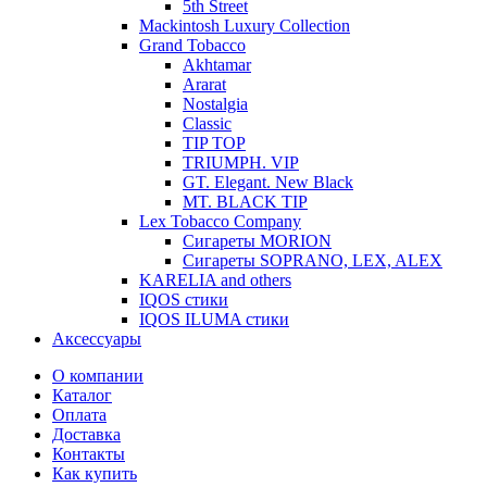
5th Street
Mackintosh Luxury Collection
Grand Tobacco
Akhtamar
Ararat
Nostalgia
Classic
TIP TOP
TRIUMPH. VIP
GT. Elegant. New Black
MT. BLACK TIP
Lex Tobacco Company
Сигареты MORION
Сигареты SOPRANO, LEX, ALEX
KARELIA and others
IQOS стики
IQOS ILUMA стики
Аксессуары
О компании
Каталог
Оплата
Доставка
Контакты
Как купить