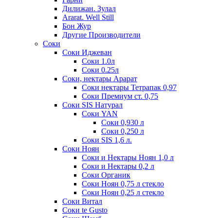
Дилижан. Зулал
Ararat. Well Still
Бон Жур
Другие Производители
Соки
Соки Иджеван
Соки 1.0л
Соки 0.25л
Соки, нектары Арарат
Соки нектары Тетрапак 0,97
Соки Премиум ст. 0,75
Соки SIS Натурал
Соки YAN
Соки 0,930 л
Соки 0,250 л
Соки SIS 1,6 л.
Соки Ноян
Соки и Нектары Ноян 1,0 л
Соки и Нектары 0,2 л
Соки Органик
Соки Ноян 0,75 л стекло
Соки Ноян 0,25 л стекло
Соки Витал
Соки te Gusto