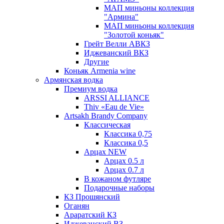
МАП миньоны коллекция
"Армина"
МАП миньоны коллекция
"Золотой коньяк"
Грейт Велли АВКЗ
Иджеванский ВКЗ
Другие
Коньяк Armenia wine
Армянская водка
Премиум водка
ARSSI ALLIANCE
Thiv «Eau de Vie»
Artsakh Brandy Company
Классическая
Классика 0,75
Классика 0,5
Арцах NEW
Арцах 0.5 л
Арцах 0.7 л
В кожаном футляре
Подарочные наборы
КЗ Прошянский
Оганян
Араратский КЗ
Иджеванский ВЗ