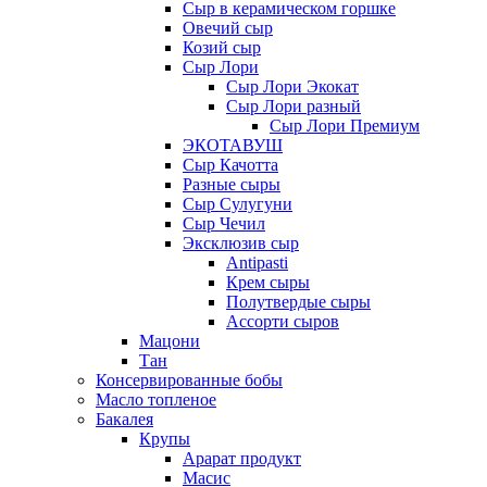
Сыр в керамическом горшке
Овечий сыр
Козий сыр
Сыр Лори
Сыр Лори Экокат
Сыр Лори разный
Сыр Лори Премиум
ЭКОТАВУШ
Сыр Качотта
Разные сыры
Сыр Сулугуни
Сыр Чечил
Эксклюзив сыр
Antipasti
Крем сыры
Полутвердые сыры
Ассорти сыров
Мацони
Тан
Консервированные бобы
Масло топленое
Бакалея
Крупы
Арарат продукт
Масис