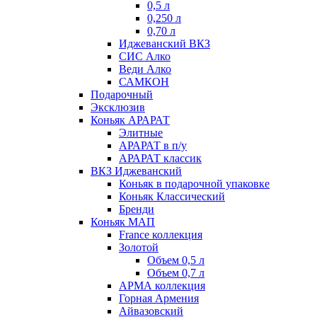
0,5 л
0,250 л
0,70 л
Иджеванский ВКЗ
СИС Алко
Веди Алко
САМКОН
Подарочный
Эксклюзив
Коньяк АРАРАТ
Элитные
АРАРАТ в п/у
АРАРАТ классик
ВКЗ Иджеванский
Коньяк в подарочной упаковке
Коньяк Классический
Бренди
Коньяк МАП
France коллекция
Золотой
Объем 0,5 л
Объем 0,7 л
АРМА коллекция
Горная Армения
Айвазовский