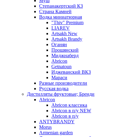
Муш
Степанакертский КЗ
Страна Камней
Водка миниатюрная
"Thiv" Premium
LIAREV
Artsakh New
Artsakh Brandy
Оганян
Прошянский
Миджнаберд
Abricon
Getnatoun
Иджеванский ВКЗ
Мараси
Разные производители
Русская водка
Дистилляты фруктовые; Бренди
Abricon
Abricon классика
Abricon в п/у NEW
Abricon в п/у
ANTYBRANDY
Morus
Armenian garden