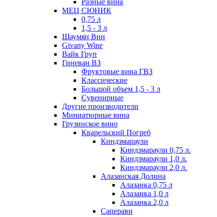
Разные вина
МЕЦ СЮНИК
0,75 л
1,5 - 3 л
Шаумян Вин
Givany Wine
Вайк Груп
Гиневан ВЗ
Фруктовые вина ГВЗ
Классические
Большой объем 1,5 - 3 л
Сувенирные
Другие производители
Миниатюрные вина
Грузинское вино
Кварельский Погреб
Киндзмараули
Киндзмараули 0,75 л.
Киндзмараули 1,0 л.
Киндзмараули 2,0 л.
Алазанская Долина
Алазанка 0,75 л
Алазанка 1,0 л
Алазанка 2,0 л
Саперави