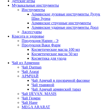
Детские игры
Музыкальные инструменты
Инструменты
Армянские духовые инструменты Дудук
Шви Зурна
Армянские струнные инструменты
Армянские ударные инструменты Доол
Аксессуары
Красота и здоровье
Продукция Нарин - Э
Продукция Ваки Фарм
Косметические масла 100 мл
Косметические масла 50 мл
Косметика для ухода
Чай из Армении
Чай Darman
Чай Ararat
АРМЧАЙ
Чай Армчай в прозрачной фасовке
Чай травяной
Чай Армчай армянский тараз
Чай IJEVAN. MASIS
Чай Гюмри
Чай Нане
MEGA ARARAT