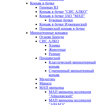
Коньяк в бочке
Гиневан ВЗ
Коньяк в бочке "СИС АЛКО"
Коньяк в бочке ЗАО "МАП"
Буковые бочки
Коньяк в бочке Иджеванский
Прошянский коньяк в бочке
Миниатюрные коньяки
Оганян Бренди
СИС АЛКО
Храмы
Животные
Разные
Прошянский
Классический миниатюрный
коньяк
Сувенирный миниатюрный
коньяк
Мадатовъ
Мараси
МАП миньоны
МАП миньоны коллекция
"Айвазовский"
МАП миньоны коллекция
"АРАМЭ"