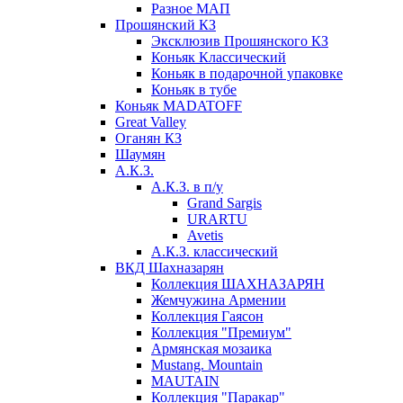
Разное МАП
Прошянский КЗ
Эксклюзив Прошянского КЗ
Коньяк Классический
Коньяк в подарочной упаковке
Коньяк в тубе
Коньяк MADATOFF
Great Valley
Оганян КЗ
Шаумян
А.К.З.
А.К.З. в п/у
Grand Sargis
URARTU
Avetis
А.К.З. классический
ВКД Шахназарян
Коллекция ШАХНАЗАРЯН
Жемчужина Армении
Коллекция Гаясон
Коллекция "Премиум"
Армянская мозаика
Mustang. Mountain
MAUTAIN
Коллекция "Паракар"