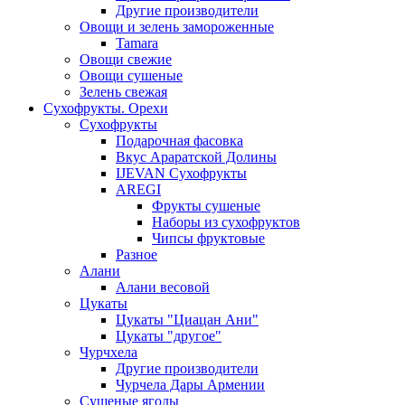
Другие производители
Овощи и зелень замороженные
Tamara
Овощи свежие
Овощи сушеные
Зелень свежая
Сухофрукты. Орехи
Сухофрукты
Подарочная фасовка
Вкус Араратской Долины
IJEVAN Сухофрукты
AREGI
Фрукты сушеные
Наборы из сухофруктов
Чипсы фруктовые
Разное
Алани
Алани весовой
Цукаты
Цукаты "Циацан Ани"
Цукаты "другое"
Чурчхела
Другие производители
Чурчела Дары Армении
Сушеные ягоды