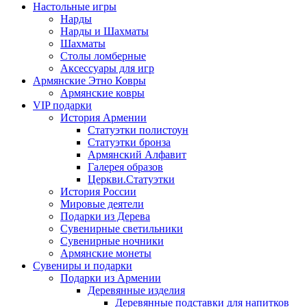
Настольные игры
Нарды
Нарды и Шахматы
Шахматы
Столы ломберные
Аксессуары для игр
Армянские Этно Ковры
Армянские ковры
VIP подарки
История Армении
Статуэтки полистоун
Статуэтки бронза
Армянский Алфавит
Галерея образов
Церкви.Статуэтки
История России
Мировые деятели
Подарки из Дерева
Сувенирные светильники
Сувенирные ночники
Армянские монеты
Сувениры и подарки
Подарки из Армении
Деревянные изделия
Деревянные подставки для напитков