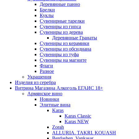
Деревянные панно
Брелки
Куклы
Сувенирные тарелки
Сувениры из гипса
Сувениры из дерева
Деревянные Гранаты
Сувениры из керамики
Сувениры из обсидиана
Сувениры из туфа
Сувениры на магните
Флаги
Разное
Украшения
Изделия из серебра
Витрина Магазина Алкоголь ЕГАИС 18+
Армянское вино
Новинки
Элитные вина
Karas
Karas Classic
Karas NEW
Zorah
ALLURIA. TAKRI. KOUASH
Berdashen. Vankasar