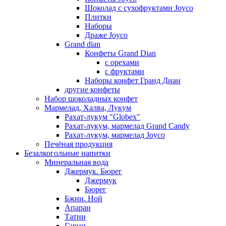
Шоколад с сухофруктами Joyco
Плитки
Наборы
Драже Joyco
Grand dian
Конфеты Grand Dian
с орехами
с фруктами
Наборы конфет Гранд Диан
другие конфеты
Набор шоколадных конфет
Мармелад, Халва, Лукум
Рахат-лукум "Globex"
Рахат-лукум, мармелад Grand Candy
Рахат-лукум, мармелад Joyco
Печёная продукция
Безалкогольные напитки
Минеральная вода
Джермук. Бюрег
Джермук
Бюрег
Бжни. Ной
Апаран
Татни
Гарни