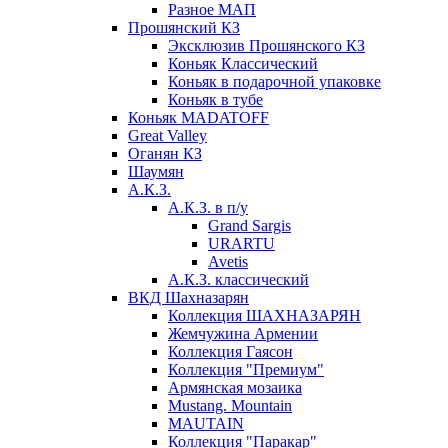
Разное МАП
Прошянский КЗ
Эксклюзив Прошянского КЗ
Коньяк Классический
Коньяк в подарочной упаковке
Коньяк в тубе
Коньяк MADATOFF
Great Valley
Оганян КЗ
Шаумян
А.К.З.
А.К.З. в п/у
Grand Sargis
URARTU
Avetis
А.К.З. классический
ВКД Шахназарян
Коллекция ШАХНАЗАРЯН
Жемчужина Армении
Коллекция Гаясон
Коллекция "Премиум"
Армянская мозаика
Mustang. Mountain
MAUTAIN
Коллекция "Паракар"