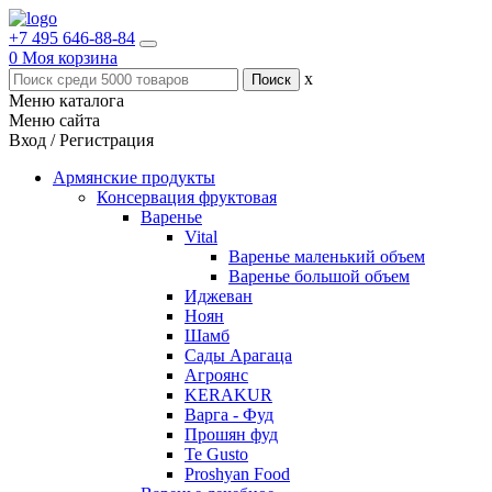
+7 495 646-88-84
0
Моя корзина
x
Меню каталога
Меню сайта
Вход / Регистрация
Армянские продукты
Консервация фруктовая
Варенье
Vital
Варенье маленький объем
Варенье большой объем
Иджеван
Ноян
Шамб
Сады Арагаца
Агроянс
KERAKUR
Варга - Фуд
Прошян фуд
Te Gusto
Proshyan Food