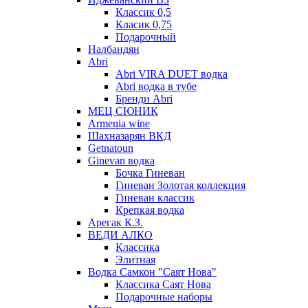
Классик 0,5
Класик 0,75
Подарочный
Налбандян
Abri
Abri VIRA DUET водка
Abri водка в тубе
Бренди Abri
МЕЦ СЮНИК
Armenia wine
Шахназарян ВКД
Getnatoun
Ginevan водка
Бочка Гиневан
Гиневан Золотая коллекция
Гиневан классик
Крепкая водка
Арегак К.З.
ВЕДИ АЛКО
Классика
Элитная
Водка Самкон "Саят Нова"
Классика Саят Нова
Подарочные наборы