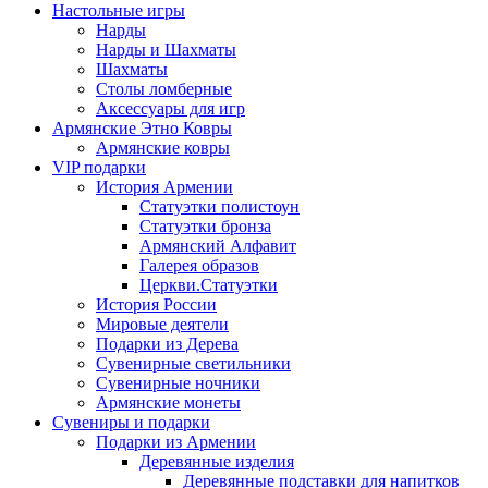
Настольные игры
Нарды
Нарды и Шахматы
Шахматы
Столы ломберные
Аксессуары для игр
Армянские Этно Ковры
Армянские ковры
VIP подарки
История Армении
Статуэтки полистоун
Статуэтки бронза
Армянский Алфавит
Галерея образов
Церкви.Статуэтки
История России
Мировые деятели
Подарки из Дерева
Сувенирные светильники
Сувенирные ночники
Армянские монеты
Сувениры и подарки
Подарки из Армении
Деревянные изделия
Деревянные подставки для напитков