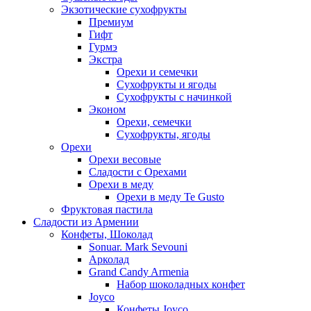
Экзотические сухофрукты
Премиум
Гифт
Гурмэ
Экстра
Орехи и семечки
Сухофрукты и ягоды
Сухофрукты с начинкой
Эконом
Орехи, семечки
Сухофрукты, ягоды
Орехи
Орехи весовые
Сладости с Орехами
Орехи в меду
Орехи в меду Te Gusto
Фруктовая пастила
Сладости из Армении
Конфеты, Шоколад
Sonuar. Mark Sevouni
Арколад
Grand Candy Armenia
Набор шоколадных конфет
Joyco
Конфеты Joyco