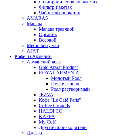
полипропиленовых пакетах
Фильтр-пакетах
Чай в гофропакетах
AMARAS
Manana
Manana травяной
Органик
Весовой
Meron berry чай
АГАТ
Кофе из Армении
Армянский кофе
Gold Ararat Product
ROYAL ARMENIA
Молотый Роял
Роял в зёрнах
Роял растворимый
JEZVA
Кофе "Le Café Paris"
Coffee Grounds
HALDI.CO
KAFFA
My Coff
Другие производители
Джезва