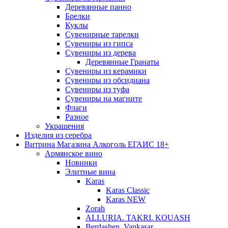
Деревянные панно
Брелки
Куклы
Сувенирные тарелки
Сувениры из гипса
Сувениры из дерева
Деревянные Гранаты
Сувениры из керамики
Сувениры из обсидиана
Сувениры из туфа
Сувениры на магните
Флаги
Разное
Украшения
Изделия из серебра
Витрина Магазина Алкоголь ЕГАИС 18+
Армянское вино
Новинки
Элитные вина
Karas
Karas Classic
Karas NEW
Zorah
ALLURIA. TAKRI. KOUASH
Berdashen. Vankasar