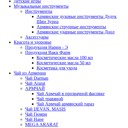
Детские игры
Музыкальные инструменты
Инструменты
Армянские духовые инструменты Дудук
Шви Зурна
Армянские струнные инструменты
Армянские ударные инструменты Доол
Аксессуары
Красота и здоровье
Продукция Нарин - Э
Продукция Ваки Фарм
Косметические масла 100 мл
Косметические масла 50 мл
Косметика для ухода
Чай из Армении
Чай Darman
Чай Ararat
АРМЧАЙ
Чай Армчай в прозрачной фасовке
Чай травяной
Чай Армчай армянский тараз
Чай IJEVAN. MASIS
Чай Гюмри
Чай Нане
MEGA ARARAT