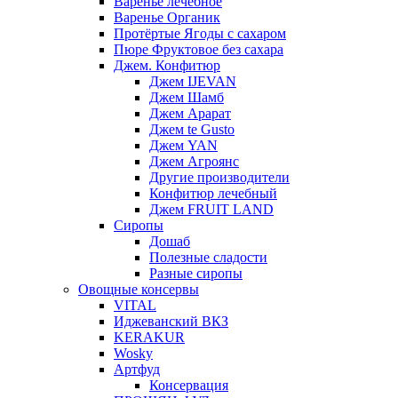
Варенье лечебное
Варенье Органик
Протёртые Ягоды с сахаром
Пюре Фруктовое без сахара
Джем. Конфитюр
Джем IJEVAN
Джем Шамб
Джем Арарат
Джем te Gusto
Джем YAN
Джем Агроянс
Другие производители
Конфитюр лечебный
Джем FRUIT LAND
Сиропы
Дошаб
Полезные сладости
Разные сиропы
Овощные консервы
VITAL
Иджеванский ВКЗ
KERAKUR
Wosky
Артфуд
Консервация