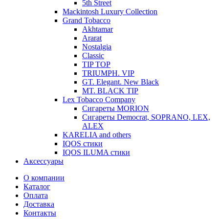
5th Street
Mackintosh Luxury Collection
Grand Tobacco
Akhtamar
Ararat
Nostalgia
Classic
TIP TOP
TRIUMPH. VIP
GT. Elegant. New Black
MT. BLACK TIP
Lex Tobacco Company
Сигареты MORION
Сигареты Democrat, SOPRANO, LEX,
ALEX
KARELIA and others
IQOS стики
IQOS ILUMA стики
Аксессуары
О компании
Каталог
Оплата
Доставка
Контакты