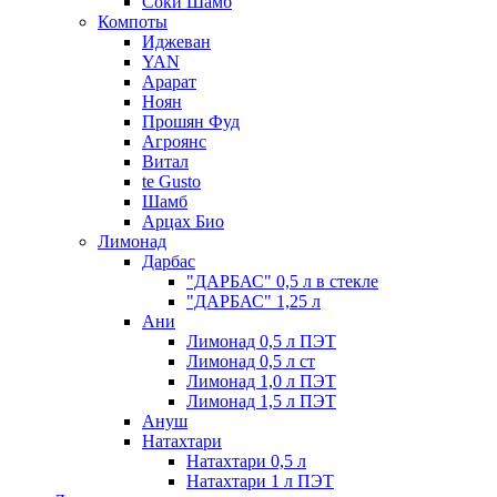
Соки Шамб
Компоты
Иджеван
YAN
Арарат
Ноян
Прошян Фуд
Агроянс
Витал
te Gusto
Шамб
Арцах Био
Лимонад
Дарбас
"ДАРБАС" 0,5 л в стекле
"ДАРБАС" 1,25 л
Ани
Лимонад 0,5 л ПЭТ
Лимонад 0,5 л ст
Лимонад 1,0 л ПЭТ
Лимонад 1,5 л ПЭТ
Ануш
Натахтари
Натахтари 0,5 л
Натахтари 1 л ПЭТ