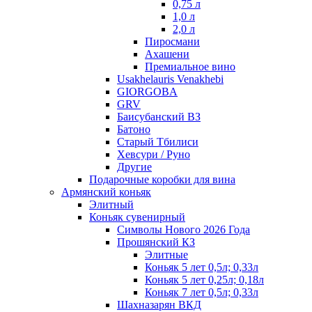
0,75 л
1,0 л
2,0 л
Пиросмани
Ахашени
Премиальное вино
Usakhelauris Venakhebi
GIORGOBA
GRV
Баисубанский ВЗ
Батоно
Старый Тбилиси
Хевсури / Руно
Другие
Подарочные коробки для вина
Армянский коньяк
Элитный
Коньяк сувенирный
Символы Нового 2026 Года
Прошянский КЗ
Элитные
Коньяк 5 лет 0,5л; 0,33л
Коньяк 5 лет 0,25л; 0,18л
Коньяк 7 лет 0,5л; 0,33л
Шахназарян ВКД