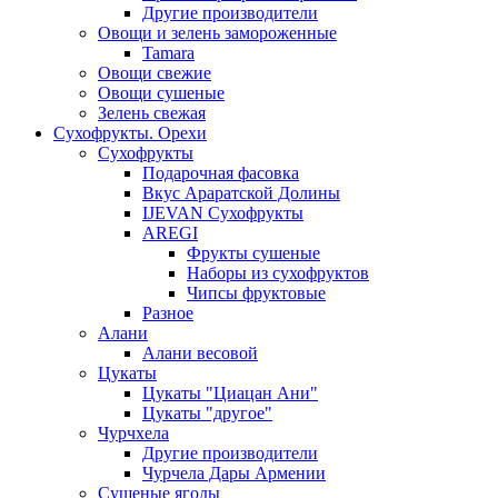
Другие производители
Овощи и зелень замороженные
Tamara
Овощи свежие
Овощи сушеные
Зелень свежая
Сухофрукты. Орехи
Сухофрукты
Подарочная фасовка
Вкус Араратской Долины
IJEVAN Сухофрукты
AREGI
Фрукты сушеные
Наборы из сухофруктов
Чипсы фруктовые
Разное
Алани
Алани весовой
Цукаты
Цукаты "Циацан Ани"
Цукаты "другое"
Чурчхела
Другие производители
Чурчела Дары Армении
Сушеные ягоды