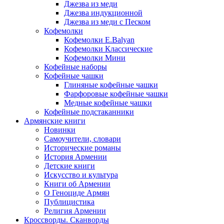
Джезва из меди
Джезва индукционной
Джезва из меди с Песком
Кофемолки
Кофемолки E.Balyan
Кофемолки Классические
Кофемолки Мини
Кофейные наборы
Кофейные чашки
Глиняные кофейные чашки
Фарфоровые кофейные чашки
Медные кофейные чашки
Кофейные подстаканники
Армянские книги
Новинки
Самоучители, словари
Исторические романы
История Армении
Детские книги
Иcкусство и культура
Книги об Армении
О Геноциде Армян
Публицистика
Религия Армении
Кроссворды. Сканворды