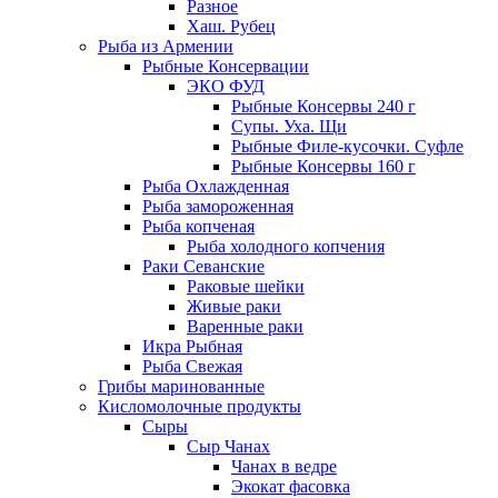
Разное
Хаш. Рубец
Рыба из Армении
Рыбные Консервации
ЭКО ФУД
Рыбные Консервы 240 г
Супы. Уха. Щи
Рыбные Филе-кусочки. Суфле
Рыбные Консервы 160 г
Рыба Охлажденная
Рыба замороженная
Рыба копченая
Рыба холодного копчения
Раки Севанские
Раковые шейки
Живые раки
Варенные раки
Икра Рыбная
Рыба Свежая
Грибы маринованные
Кисломолочные продукты
Сыры
Сыр Чанах
Чанах в ведре
Экокат фасовка