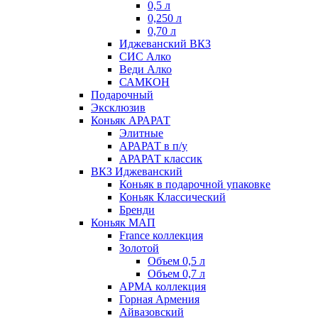
0,5 л
0,250 л
0,70 л
Иджеванский ВКЗ
СИС Алко
Веди Алко
САМКОН
Подарочный
Эксклюзив
Коньяк АРАРАТ
Элитные
АРАРАТ в п/у
АРАРАТ классик
ВКЗ Иджеванский
Коньяк в подарочной упаковке
Коньяк Классический
Бренди
Коньяк МАП
France коллекция
Золотой
Объем 0,5 л
Объем 0,7 л
АРМА коллекция
Горная Армения
Айвазовский