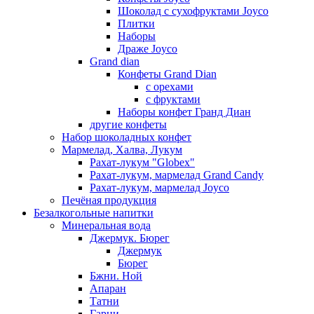
Шоколад с сухофруктами Joyco
Плитки
Наборы
Драже Joyco
Grand dian
Конфеты Grand Dian
с орехами
с фруктами
Наборы конфет Гранд Диан
другие конфеты
Набор шоколадных конфет
Мармелад, Халва, Лукум
Рахат-лукум "Globex"
Рахат-лукум, мармелад Grand Candy
Рахат-лукум, мармелад Joyco
Печёная продукция
Безалкогольные напитки
Минеральная вода
Джермук. Бюрег
Джермук
Бюрег
Бжни. Ной
Апаран
Татни
Гарни