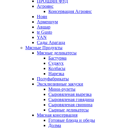
ПРОШЯН ФУД
Агроянс
Консервация Агроянс
Ноян
Армениум
Авшар
te Gusto
YAN
Сады Арагаца
Мясные Продукты
Мясные деликатесы
Бастурма
Суджух
Колбасы
Нарезка
Полуфабрикаты
Эксклюзивные закуски
Мини-рулеты
Сыровяленая вырезка
Сыровяленая говядина
Сыровяленая свинина
Сырные деликатесы
Мясная консервация
Готовые блюда и обеды
Долма