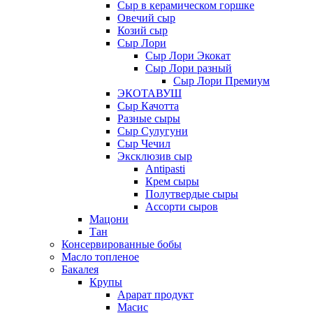
Сыр в керамическом горшке
Овечий сыр
Козий сыр
Сыр Лори
Сыр Лори Экокат
Сыр Лори разный
Сыр Лори Премиум
ЭКОТАВУШ
Сыр Качотта
Разные сыры
Сыр Сулугуни
Сыр Чечил
Эксклюзив сыр
Antipasti
Крем сыры
Полутвердые сыры
Ассорти сыров
Мацони
Тан
Консервированные бобы
Масло топленое
Бакалея
Крупы
Арарат продукт
Масис