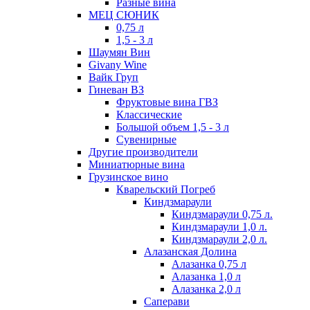
Разные вина
МЕЦ СЮНИК
0,75 л
1,5 - 3 л
Шаумян Вин
Givany Wine
Вайк Груп
Гиневан ВЗ
Фруктовые вина ГВЗ
Классические
Большой объем 1,5 - 3 л
Сувенирные
Другие производители
Миниатюрные вина
Грузинское вино
Кварельский Погреб
Киндзмараули
Киндзмараули 0,75 л.
Киндзмараули 1,0 л.
Киндзмараули 2,0 л.
Алазанская Долина
Алазанка 0,75 л
Алазанка 1,0 л
Алазанка 2,0 л
Саперави