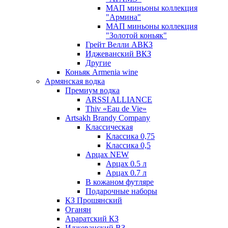
МАП миньоны коллекция
"Армина"
МАП миньоны коллекция
"Золотой коньяк"
Грейт Велли АВКЗ
Иджеванский ВКЗ
Другие
Коньяк Armenia wine
Армянская водка
Премиум водка
ARSSI ALLIANCE
Thiv «Eau de Vie»
Artsakh Brandy Company
Классическая
Классика 0,75
Классика 0,5
Арцах NEW
Арцах 0.5 л
Арцах 0.7 л
В кожаном футляре
Подарочные наборы
КЗ Прошянский
Оганян
Араратский КЗ
Иджеванский ВЗ