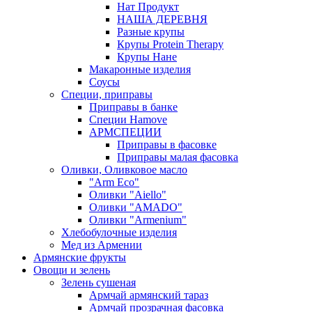
Нат Продукт
НАША ДЕРЕВНЯ
Разные крупы
Крупы Protein Therapy
Крупы Нане
Макаронные изделия
Соусы
Специи, приправы
Приправы в банке
Специи Hamove
АРМСПЕЦИИ
Приправы в фасовке
Приправы малая фасовка
Оливки, Оливковое масло
"Arm Eco"
Оливки "Aiello"
Оливки "AMADO"
Оливки "Armenium"
Хлебобулочные изделия
Мед из Армении
Армянские фрукты
Овощи и зелень
Зелень сушеная
Армчай армянский тараз
Армчай прозрачная фасовка