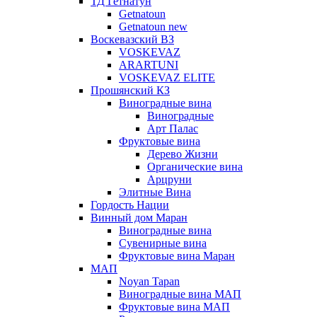
ТД Гетнатун
Getnatoun
Getnatoun new
Воскевазский ВЗ
VOSKEVAZ
ARARTUNI
VOSKEVAZ ELITE
Прошянский КЗ
Виноградные вина
Виноградные
Арт Палас
Фруктовые вина
Дерево Жизни
Органические вина
Арцруни
Элитные Вина
Гордость Нации
Винный дом Маран
Виноградные вина
Сувенирные вина
Фруктовые вина Маран
МАП
Noyan Tapan
Виноградные вина МАП
Фруктовые вина МАП