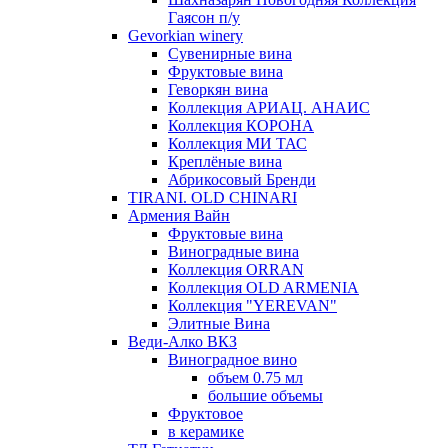
Гаясон п/у
Gevorkian winery
Сувенирные вина
Фруктовые вина
Геворкян вина
Коллекция АРИАЦ. АНАИС
Коллекция КОРОНА
Коллекция МИ ТАС
Креплёные вина
Абрикосовый Бренди
TIRANI. OLD CHINARI
Армения Вайн
Фруктовые вина
Виноградные вина
Коллекция ORRAN
Коллекция OLD ARMENIA
Коллекция "YEREVAN"
Элитные Вина
Веди-Алко ВКЗ
Виноградное вино
объем 0.75 мл
большие объемы
Фруктовое
в керамике