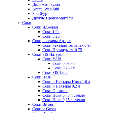
Дилижан. Зулал
Ararat. Well Still
Бон Жур
Другие Производители
Соки
Соки Иджеван
Соки 1.0л
Соки 0.25л
Соки, нектары Арарат
Соки нектары Тетрапак 0,97
Соки Премиум ст. 0,75
Соки SIS Натурал
Соки YAN
Соки 0,930 л
Соки 0,250 л
Соки SIS 1,6 л.
Соки Ноян
Соки и Нектары Ноян 1,0 л
Соки и Нектары 0,2 л
Соки Органик
Соки Ноян 0,75 л стекло
Соки Ноян 0,25 л стекло
Соки Витал
Соки te Gusto