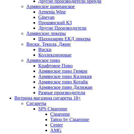
Другие производители бренди
Армянское шампанское
Armenia Wine
Ginevan
Прошянский КЗ
Другие Производители
Армянские ликеры
Шахназарян ЕКД ликеры
Виски, Текила, Джин
Виски
Коллекционные
Армянское пиво
Крафтовое Пиво
Армянское пиво Гюмри
Армянское пиво Киликия
Армянское пиво Котайк
Армянское пиво Дилижан
Разные производители
Витрина магазина сигареты 18+
Cигареты
SPS Cigaronne
Сigaronne
Tattoo by Cigaronne
Center
AMG