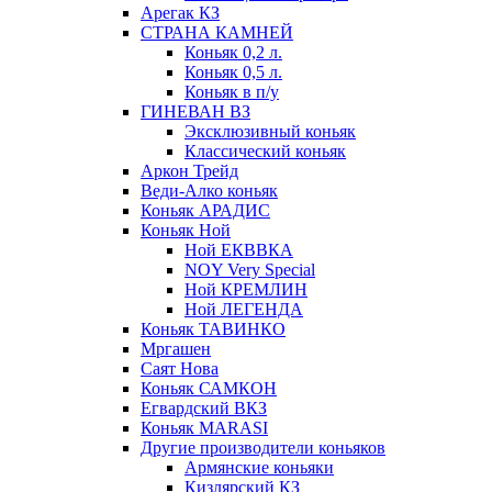
Арегак КЗ
СТРАНА КАМНЕЙ
Коньяк 0,2 л.
Коньяк 0,5 л.
Коньяк в п/у
ГИНЕВАН ВЗ
Эксклюзивный коньяк
Классический коньяк
Аркон Трейд
Веди-Алко коньяк
Коньяк АРАДИС
Коньяк Ной
Ной ЕКВВКА
NOY Very Special
Ной КРЕМЛИН
Ной ЛЕГЕНДА
Коньяк ТАВИНКО
Мргашен
Саят Нова
Коньяк САМКОН
Егвардский ВКЗ
Коньяк MARASI
Другие производители коньяков
Армянские коньяки
Кизлярский КЗ