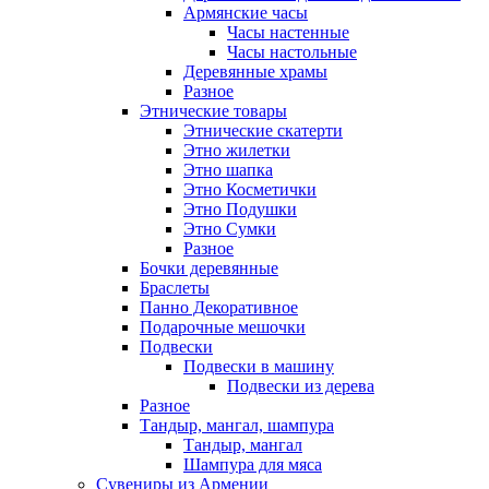
Армянские часы
Часы настенные
Часы настольные
Деревянные храмы
Разное
Этнические товары
Этнические скатерти
Этно жилетки
Этно шапка
Этно Косметички
Этно Подушки
Этно Сумки
Разное
Бочки деревянные
Браслеты
Панно Декоративное
Подарочные мешочки
Подвески
Подвески в машину
Подвески из дерева
Разное
Тандыр, мангал, шампура
Тандыр, мангал
Шампура для мяса
Сувениры из Армении