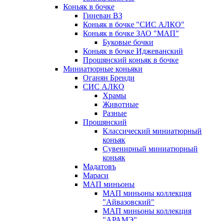
Коньяк в бочке
Гиневан ВЗ
Коньяк в бочке "СИС АЛКО"
Коньяк в бочке ЗАО "МАП"
Буковые бочки
Коньяк в бочке Иджеванский
Прошянский коньяк в бочке
Миниатюрные коньяки
Оганян Бренди
СИС АЛКО
Храмы
Животные
Разные
Прошянский
Классический миниатюрный
коньяк
Сувенирный миниатюрный
коньяк
Мадатовъ
Мараси
МАП миньоны
МАП миньоны коллекция
"Айвазовский"
МАП миньоны коллекция
"АРАМЭ"