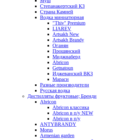
Муш
Степанакертский КЗ
Страна Камней
Водка миниатюрная
"Thiv" Premium
LIAREV
Artsakh New
Artsakh Brandy
Оганян
Прошянский
Миджнаберд
Abricon
Getnatoun
Иджеванский ВКЗ
Мараси
Разные производители
Русская водка
Дистилляты фруктовые; Бренди
Abricon
Abricon классика
Abricon в п/у NEW
Abricon в п/у
ANTYBRANDY
Morus
Armenian garden