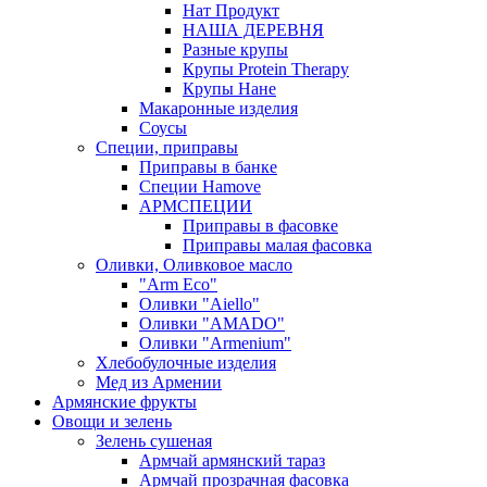
Нат Продукт
НАША ДЕРЕВНЯ
Разные крупы
Крупы Protein Therapy
Крупы Нане
Макаронные изделия
Соусы
Специи, приправы
Приправы в банке
Специи Hamove
АРМСПЕЦИИ
Приправы в фасовке
Приправы малая фасовка
Оливки, Оливковое масло
"Arm Eco"
Оливки "Aiello"
Оливки "AMADO"
Оливки "Armenium"
Хлебобулочные изделия
Мед из Армении
Армянские фрукты
Овощи и зелень
Зелень сушеная
Армчай армянский тараз
Армчай прозрачная фасовка