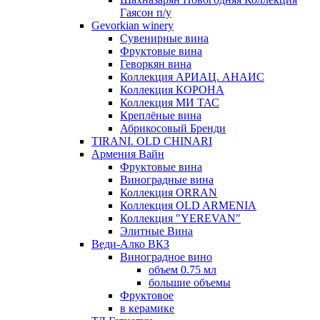
Гаясон п/у
Gevorkian winery
Сувенирные вина
Фруктовые вина
Геворкян вина
Коллекция АРИАЦ. АНАИС
Коллекция КОРОНА
Коллекция МИ ТАС
Креплёные вина
Абрикосовый Бренди
TIRANI. OLD CHINARI
Армения Вайн
Фруктовые вина
Виноградные вина
Коллекция ORRAN
Коллекция OLD ARMENIA
Коллекция "YEREVAN"
Элитные Вина
Веди-Алко ВКЗ
Виноградное вино
объем 0.75 мл
большие объемы
Фруктовое
в керамике