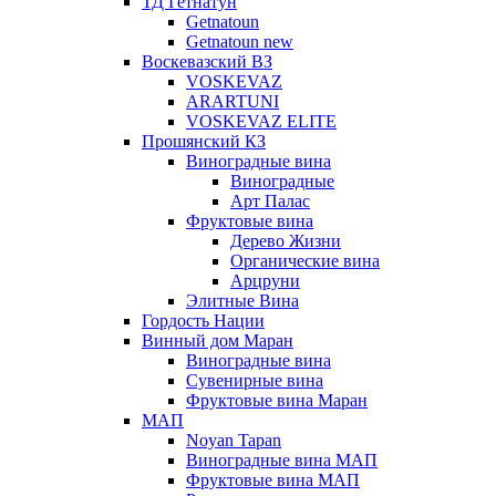
ТД Гетнатун
Getnatoun
Getnatoun new
Воскевазский ВЗ
VOSKEVAZ
ARARTUNI
VOSKEVAZ ELITE
Прошянский КЗ
Виноградные вина
Виноградные
Арт Палас
Фруктовые вина
Дерево Жизни
Органические вина
Арцруни
Элитные Вина
Гордость Нации
Винный дом Маран
Виноградные вина
Сувенирные вина
Фруктовые вина Маран
МАП
Noyan Tapan
Виноградные вина МАП
Фруктовые вина МАП