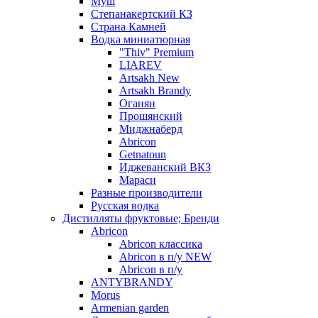
Муш
Степанакертский КЗ
Страна Камней
Водка миниатюрная
"Thiv" Premium
LIAREV
Artsakh New
Artsakh Brandy
Оганян
Прошянский
Миджнаберд
Abricon
Getnatoun
Иджеванский ВКЗ
Мараси
Разные производители
Русская водка
Дистилляты фруктовые; Бренди
Abricon
Abricon классика
Abricon в п/у NEW
Abricon в п/у
ANTYBRANDY
Morus
Armenian garden