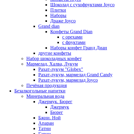
Шоколад с сухофруктами Joyco
Плитки
Наборы
Драже Joyco
Grand dian
Конфеты Grand Dian
с орехами
с фруктами
Наборы конфет Гранд Диан
другие конфеты
Набор шоколадных конфет
Мармелад, Халва, Лукум
Рахат-лукум "Globex"
Рахат-лукум, мармелад Grand Candy
Рахат-лукум, мармелад Joyco
Печёная продукция
Безалкогольные напитки
Минеральная вода
Джермук. Бюрег
Джермук
Бюрег
Бжни. Ной
Апаран
Татни
Гарни