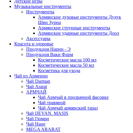
Детские игры
Музыкальные инструменты
Инструменты
Армянские духовые инструменты Дудук
Шви Зурна
Армянские струнные инструменты
Армянские ударные инструменты Доол
Аксессуары
Красота и здоровье
Продукция Нарин - Э
Продукция Ваки Фарм
Косметические масла 100 мл
Косметические масла 50 мл
Косметика для ухода
Чай из Армении
Чай Darman
Чай Ararat
АРМЧАЙ
Чай Армчай в прозрачной фасовке
Чай травяной
Чай Армчай армянский тараз
Чай IJEVAN. MASIS
Чай Гюмри
Чай Нане
MEGA ARARAT