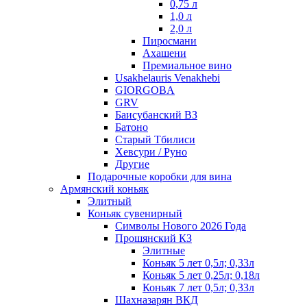
0,75 л
1,0 л
2,0 л
Пиросмани
Ахашени
Премиальное вино
Usakhelauris Venakhebi
GIORGOBA
GRV
Баисубанский ВЗ
Батоно
Старый Тбилиси
Хевсури / Руно
Другие
Подарочные коробки для вина
Армянский коньяк
Элитный
Коньяк сувенирный
Символы Нового 2026 Года
Прошянский КЗ
Элитные
Коньяк 5 лет 0,5л; 0,33л
Коньяк 5 лет 0,25л; 0,18л
Коньяк 7 лет 0,5л; 0,33л
Шахназарян ВКД