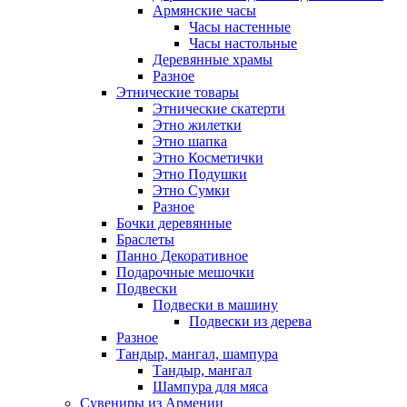
Армянские часы
Часы настенные
Часы настольные
Деревянные храмы
Разное
Этнические товары
Этнические скатерти
Этно жилетки
Этно шапка
Этно Косметички
Этно Подушки
Этно Сумки
Разное
Бочки деревянные
Браслеты
Панно Декоративное
Подарочные мешочки
Подвески
Подвески в машину
Подвески из дерева
Разное
Тандыр, мангал, шампура
Тандыр, мангал
Шампура для мяса
Сувениры из Армении