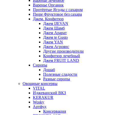
Варенье лечебное
Варенье Органик
Протёртые Ягоды с сахаром
Пюре Фруктовое без сахара
Джем. Конфитюр
Джем IJEVAN
Джем Шамб
Джем Арарат
Джем te Gusto
Джем YAN
Джем Агроянс
Другие производители
Конфитюр лечебный
Джем FRUIT LAND
Сиропы
Дошаб
Полезные сладости
Разные сиропы
Овощные консервы
VITAL
Иджеванский ВКЗ
KERAKUR
Wosky
Артфуд
Консервация