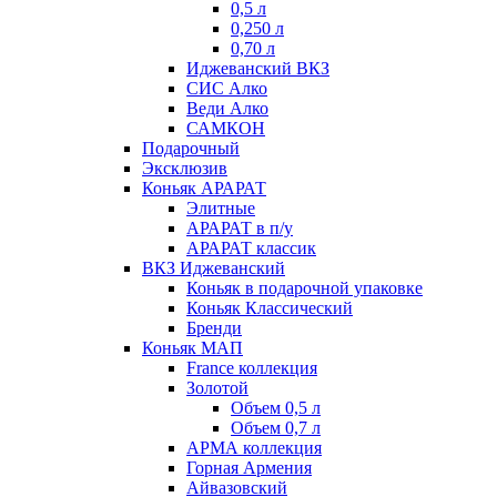
0,5 л
0,250 л
0,70 л
Иджеванский ВКЗ
СИС Алко
Веди Алко
САМКОН
Подарочный
Эксклюзив
Коньяк АРАРАТ
Элитные
АРАРАТ в п/у
АРАРАТ классик
ВКЗ Иджеванский
Коньяк в подарочной упаковке
Коньяк Классический
Бренди
Коньяк МАП
France коллекция
Золотой
Объем 0,5 л
Объем 0,7 л
АРМА коллекция
Горная Армения
Айвазовский