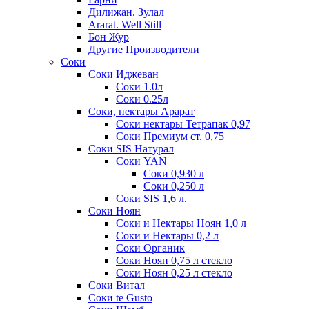
Дилижан. Зулал
Ararat. Well Still
Бон Жур
Другие Производители
Соки
Соки Иджеван
Соки 1.0л
Соки 0.25л
Соки, нектары Арарат
Соки нектары Тетрапак 0,97
Соки Премиум ст. 0,75
Соки SIS Натурал
Соки YAN
Соки 0,930 л
Соки 0,250 л
Соки SIS 1,6 л.
Соки Ноян
Соки и Нектары Ноян 1,0 л
Соки и Нектары 0,2 л
Соки Органик
Соки Ноян 0,75 л стекло
Соки Ноян 0,25 л стекло
Соки Витал
Соки te Gusto