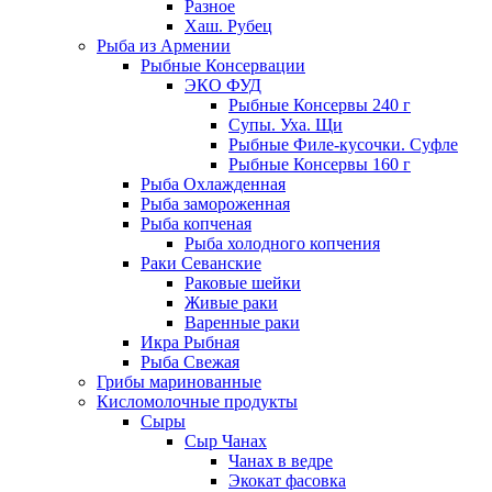
Разное
Хаш. Рубец
Рыба из Армении
Рыбные Консервации
ЭКО ФУД
Рыбные Консервы 240 г
Супы. Уха. Щи
Рыбные Филе-кусочки. Суфле
Рыбные Консервы 160 г
Рыба Охлажденная
Рыба замороженная
Рыба копченая
Рыба холодного копчения
Раки Севанские
Раковые шейки
Живые раки
Варенные раки
Икра Рыбная
Рыба Свежая
Грибы маринованные
Кисломолочные продукты
Сыры
Сыр Чанах
Чанах в ведре
Экокат фасовка