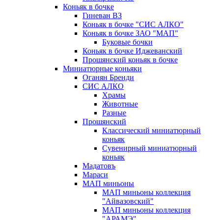
Коньяк в бочке
Гиневан ВЗ
Коньяк в бочке "СИС АЛКО"
Коньяк в бочке ЗАО "МАП"
Буковые бочки
Коньяк в бочке Иджеванский
Прошянский коньяк в бочке
Миниатюрные коньяки
Оганян Бренди
СИС АЛКО
Храмы
Животные
Разные
Прошянский
Классический миниатюрный
коньяк
Сувенирный миниатюрный
коньяк
Мадатовъ
Мараси
МАП миньоны
МАП миньоны коллекция
"Айвазовский"
МАП миньоны коллекция
"АРАМЭ"