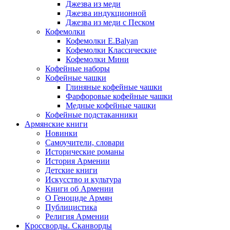
Джезва из меди
Джезва индукционной
Джезва из меди с Песком
Кофемолки
Кофемолки E.Balyan
Кофемолки Классические
Кофемолки Мини
Кофейные наборы
Кофейные чашки
Глиняные кофейные чашки
Фарфоровые кофейные чашки
Медные кофейные чашки
Кофейные подстаканники
Армянские книги
Новинки
Самоучители, словари
Исторические романы
История Армении
Детские книги
Иcкусство и культура
Книги об Армении
О Геноциде Армян
Публицистика
Религия Армении
Кроссворды. Сканворды