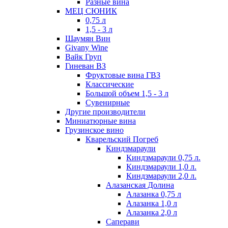
Разные вина
МЕЦ СЮНИК
0,75 л
1,5 - 3 л
Шаумян Вин
Givany Wine
Вайк Груп
Гиневан ВЗ
Фруктовые вина ГВЗ
Классические
Большой объем 1,5 - 3 л
Сувенирные
Другие производители
Миниатюрные вина
Грузинское вино
Кварельский Погреб
Киндзмараули
Киндзмараули 0,75 л.
Киндзмараули 1,0 л.
Киндзмараули 2,0 л.
Алазанская Долина
Алазанка 0,75 л
Алазанка 1,0 л
Алазанка 2,0 л
Саперави