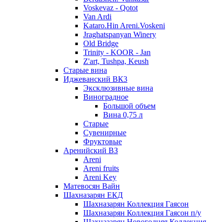
Voskevaz - Qotot
Van Ardi
Kataro.Hin Areni.Voskeni
Jraghatspanyan Winery
Old Bridge
Trinity - KOOR - Jan
Z'art, Tushpa, Keush
Старые вина
Иджеванский ВК3
Эксклюзивные вина
Виноградное
Большой объем
Вина 0,75 л
Старые
Сувенирные
Фруктовые
Аренийский ВЗ
Areni
Areni fruits
Areni Key
Матевосян Вайн
Шахназарян ЕКД
Шахназарян Коллекция Гаясон
Шахназарян Коллекция Гаясон п/у
Шахназарян Новогодняя Коллекция