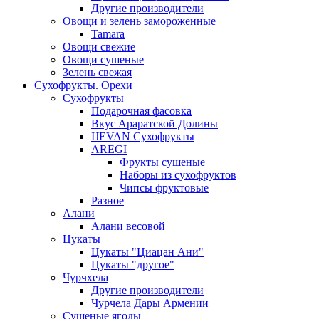
Другие производители
Овощи и зелень замороженные
Tamara
Овощи свежие
Овощи сушеные
Зелень свежая
Сухофрукты. Орехи
Сухофрукты
Подарочная фасовка
Вкус Араратской Долины
IJEVAN Сухофрукты
AREGI
Фрукты сушеные
Наборы из сухофруктов
Чипсы фруктовые
Разное
Алани
Алани весовой
Цукаты
Цукаты "Циацан Ани"
Цукаты "другое"
Чурчхела
Другие производители
Чурчела Дары Армении
Сушеные ягоды