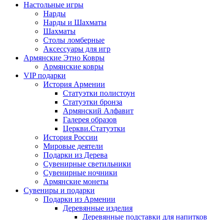
Настольные игры
Нарды
Нарды и Шахматы
Шахматы
Столы ломберные
Аксессуары для игр
Армянские Этно Ковры
Армянские ковры
VIP подарки
История Армении
Статуэтки полистоун
Статуэтки бронза
Армянский Алфавит
Галерея образов
Церкви.Статуэтки
История России
Мировые деятели
Подарки из Дерева
Сувенирные светильники
Сувенирные ночники
Армянские монеты
Сувениры и подарки
Подарки из Армении
Деревянные изделия
Деревянные подставки для напитков