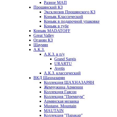
Разное МАП
Прошянский КЗ
Эксклюзив Прошянского КЗ
Коньяк Классический
Коньяк в подарочной упаковке
Коньяк в тубе
Коньяк MADATOFF
Great Valley
Оганян КЗ
Шаумян
А.К.З.
А.К.З. в п/у
Grand Sargis
URARTU
Avetis
А.К.З. классический
ВКД Шахназарян
Коллекция ШАХНАЗАРЯН
Жемчужина Армении
Коллекция Гаясон
Коллекция "Премиум"
Армянская мозаика
Mustang. Mountain
MAUTAIN
Коллекция "Паракар"