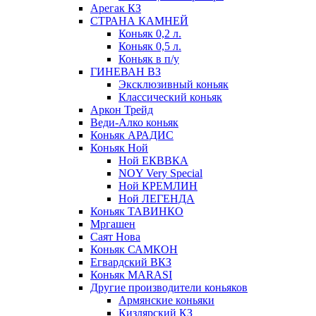
Арегак КЗ
СТРАНА КАМНЕЙ
Коньяк 0,2 л.
Коньяк 0,5 л.
Коньяк в п/у
ГИНЕВАН ВЗ
Эксклюзивный коньяк
Классический коньяк
Аркон Трейд
Веди-Алко коньяк
Коньяк АРАДИС
Коньяк Ной
Ной ЕКВВКА
NOY Very Special
Ной КРЕМЛИН
Ной ЛЕГЕНДА
Коньяк ТАВИНКО
Мргашен
Саят Нова
Коньяк САМКОН
Егвардский ВКЗ
Коньяк MARASI
Другие производители коньяков
Армянские коньяки
Кизлярский КЗ