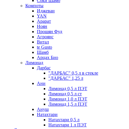
Соки Шамб
Компоты
Иджеван
YAN
Арарат
Ноян
Прошян Фуд
Агроянс
Витал
te Gusto
Шамб
Арцах Био
Лимонад
Дарбас
"ДАРБАС" 0,5 л в стекле
"ДАРБАС" 1,25 л
Ани
Лимонад 0,5 л ПЭТ
Лимонад 0,5 л ст
Лимонад 1,0 л ПЭТ
Лимонад 1,5 л ПЭТ
Ануш
Натахтари
Натахтари 0,5 л
Натахтари 1 л ПЭТ