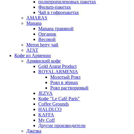
полипропиленовых пакетах
Фильтр-пакетах
Чай в гофропакетах
AMARAS
Manana
Manana травяной
Органик
Весовой
Meron berry чай
АГАТ
Кофе из Армении
Армянский кофе
Gold Ararat Product
ROYAL ARMENIA
Молотый Роял
Роял в зёрнах
Роял растворимый
JEZVA
Кофе "Le Café Paris"
Coffee Grounds
HALDI.CO
KAFFA
My Coff
Другие производители
Джезва