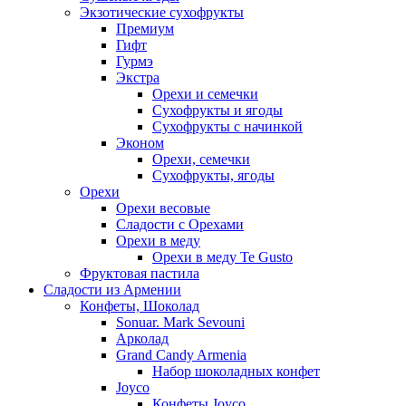
Экзотические сухофрукты
Премиум
Гифт
Гурмэ
Экстра
Орехи и семечки
Сухофрукты и ягоды
Сухофрукты с начинкой
Эконом
Орехи, семечки
Сухофрукты, ягоды
Орехи
Орехи весовые
Сладости с Орехами
Орехи в меду
Орехи в меду Te Gusto
Фруктовая пастила
Сладости из Армении
Конфеты, Шоколад
Sonuar. Mark Sevouni
Арколад
Grand Candy Armenia
Набор шоколадных конфет
Joyco
Конфеты Joyco