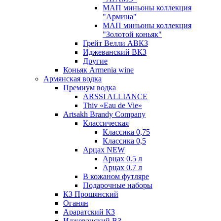
МАП миньоны коллекция
"Армина"
МАП миньоны коллекция
"Золотой коньяк"
Грейт Велли АВКЗ
Иджеванский ВКЗ
Другие
Коньяк Armenia wine
Армянская водка
Премиум водка
ARSSI ALLIANCE
Thiv «Eau de Vie»
Artsakh Brandy Company
Классическая
Классика 0,75
Классика 0,5
Арцах NEW
Арцах 0.5 л
Арцах 0.7 л
В кожаном футляре
Подарочные наборы
КЗ Прошянский
Оганян
Араратский КЗ
Иджеванский ВЗ