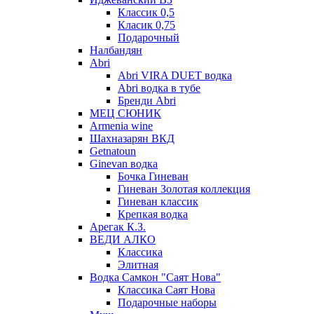
Классик 0,5
Класик 0,75
Подарочный
Налбандян
Abri
Abri VIRA DUET водка
Abri водка в тубе
Бренди Abri
МЕЦ СЮНИК
Armenia wine
Шахназарян ВКД
Getnatoun
Ginevan водка
Бочка Гиневан
Гиневан Золотая коллекция
Гиневан классик
Крепкая водка
Арегак К.З.
ВЕДИ АЛКО
Классика
Элитная
Водка Самкон "Саят Нова"
Классика Саят Нова
Подарочные наборы