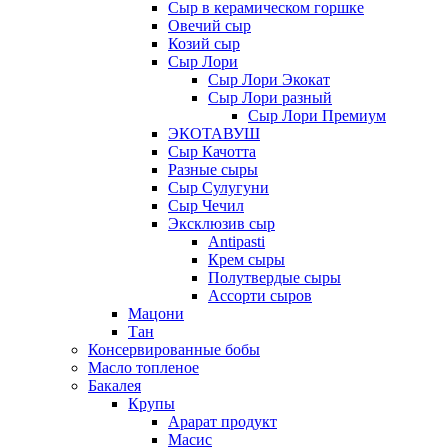
Сыр в керамическом горшке
Овечий сыр
Козий сыр
Сыр Лори
Сыр Лори Экокат
Сыр Лори разный
Сыр Лори Премиум
ЭКОТАВУШ
Сыр Качотта
Разные сыры
Сыр Сулугуни
Сыр Чечил
Эксклюзив сыр
Antipasti
Крем сыры
Полутвердые сыры
Ассорти сыров
Мацони
Тан
Консервированные бобы
Масло топленое
Бакалея
Крупы
Арарат продукт
Масис