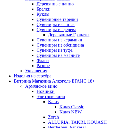
Деревянные панно
Брелки
Куклы
Сувенирные тарелки
Сувениры из гипса
Сувениры из дерева
Деревянные Гранаты
Сувениры из керамики
Сувениры из обсидиана
Сувениры из туфа
Сувениры на магните
Флаги
Разное
Украшения
Изделия из серебра
Витрина Магазина Алкоголь ЕГАИС 18+
Армянское вино
Новинки
Элитные вина
Karas
Karas Classic
Karas NEW
Zorah
ALLURIA. TAKRI. KOUASH
Berdashen. Vankasar