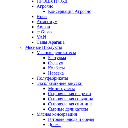
ПРОШЯН ФУД
Агроянс
Консервация Агроянс
Ноян
Армениум
Авшар
te Gusto
YAN
Сады Арагаца
Мясные Продукты
Мясные деликатесы
Бастурма
Суджух
Колбасы
Нарезка
Полуфабрикаты
Эксклюзивные закуски
Мини-рулеты
Сыровяленая вырезка
Сыровяленая говядина
Сыровяленая свинина
Сырные деликатесы
Мясная консервация
Готовые блюда и обеды
Долма