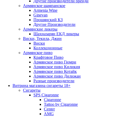
Другие производители бренди
Армянское шампанское
Armenia Wine
Ginevan
Прошянский КЗ
Другие Производители
Армянские ликеры
Шахназарян ЕКД ликеры
Виски, Текила, Джин
Виски
Коллекционные
Армянское пиво
Крафтовое Пиво
Армянское пиво Гюмри
Армянское пиво Киликия
Армянское пиво Котайк
Армянское пиво Дилижан
Разные производители
Витрина магазина сигареты 18+
Cигареты
SPS Cigaronne
Сigaronne
Tattoo by Cigaronne
Center
AMG