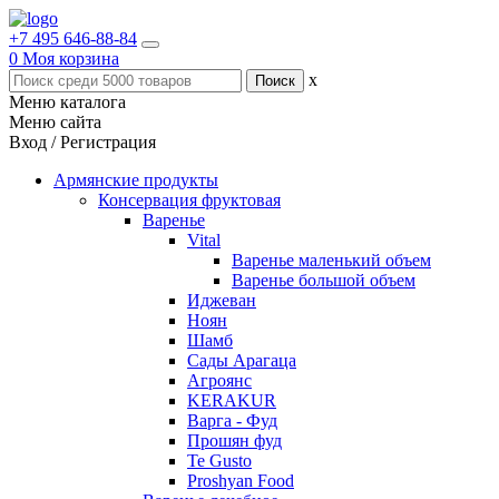
+7 495 646-88-84
0
Моя корзина
x
Меню каталога
Меню сайта
Вход / Регистрация
Армянские продукты
Консервация фруктовая
Варенье
Vital
Варенье маленький объем
Варенье большой объем
Иджеван
Ноян
Шамб
Сады Арагаца
Агроянс
KERAKUR
Варга - Фуд
Прошян фуд
Te Gusto
Proshyan Food