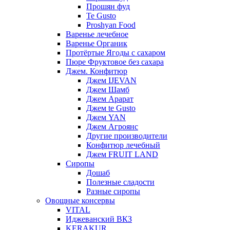
Прошян фуд
Te Gusto
Proshyan Food
Варенье лечебное
Варенье Органик
Протёртые Ягоды с сахаром
Пюре Фруктовое без сахара
Джем. Конфитюр
Джем IJEVAN
Джем Шамб
Джем Арарат
Джем te Gusto
Джем YAN
Джем Агроянс
Другие производители
Конфитюр лечебный
Джем FRUIT LAND
Сиропы
Дошаб
Полезные сладости
Разные сиропы
Овощные консервы
VITAL
Иджеванский ВКЗ
KERAKUR