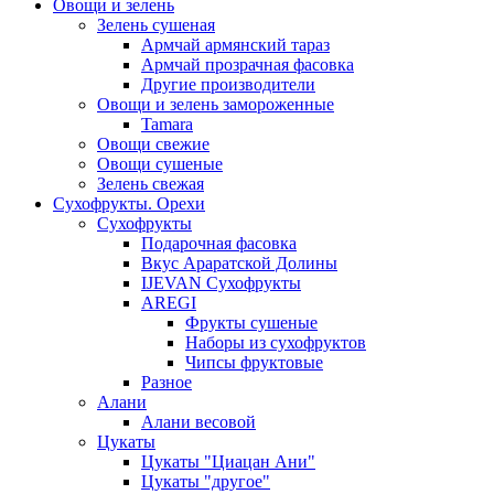
Овощи и зелень
Зелень сушеная
Армчай армянский тараз
Армчай прозрачная фасовка
Другие производители
Овощи и зелень замороженные
Tamara
Овощи свежие
Овощи сушеные
Зелень свежая
Сухофрукты. Орехи
Сухофрукты
Подарочная фасовка
Вкус Араратской Долины
IJEVAN Сухофрукты
AREGI
Фрукты сушеные
Наборы из сухофруктов
Чипсы фруктовые
Разное
Алани
Алани весовой
Цукаты
Цукаты "Циацан Ани"
Цукаты "другое"