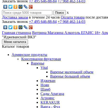
Заказать звонок
+7 495 646-88-84
+7 968 462-14-03
x
Доставка заказа
в течение 24 часов
Оплата товара
после достав
Заказать звонок
+7 495 646-88-84
+7 968 462-14-03
Главная страница
Витрина Магазина Алкоголь ЕГАИС 18+
Арм
"Иджеванский ВКЗ"
Меню каталога
Каталог товаров
Армянские продукты
Консервация фруктовая
Варенье
Vital
Варенье маленький объем
Варенье большой объем
Иджеван
Ноян
Шамб
Сады Арагаца
Агроянс
KERAKUR
Варга - Фуд