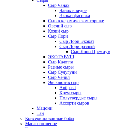
Сыры
Сыр Чанах
Чанах в ведре
Экокат фасовка
Сыр в керамическом горшке
Овечий сыр
Козий сыр
Сыр Лори
Сыр Лори Экокат
Сыр Лори разный
Сыр Лори Премиум
ЭКОТАВУШ
Сыр Качотта
Разные сыры
Сыр Сулугуни
Сыр Чечил
Эксклюзив сыр
Antipasti
Крем сыры
Полутвердые сыры
Ассорти сыров
Мацони
Тан
Консервированные бобы
Масло топленое