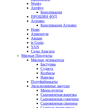
Wosky
Артфуд
Консервация
ПРОШЯН ФУД
Агроянс
Консервация Агроянс
Ноян
Армениум
Авшар
te Gusto
YAN
Сады Арагаца
Мясные Продукты
Мясные деликатесы
Бастурма
Суджух
Колбасы
Нарезка
Полуфабрикаты
Эксклюзивные закуски
Мини-рулеты
Сыровяленая вырезка
Сыровяленая говядина
Сыровяленая свинина
Сырные деликатесы