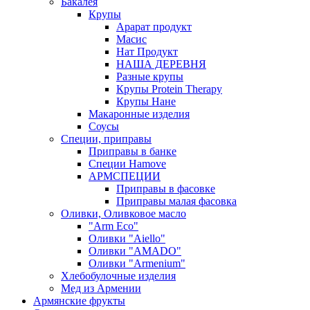
Бакалея
Крупы
Арарат продукт
Масис
Нат Продукт
НАША ДЕРЕВНЯ
Разные крупы
Крупы Protein Therapy
Крупы Нане
Макаронные изделия
Соусы
Специи, приправы
Приправы в банке
Специи Hamove
АРМСПЕЦИИ
Приправы в фасовке
Приправы малая фасовка
Оливки, Оливковое масло
"Arm Eco"
Оливки "Aiello"
Оливки "AMADO"
Оливки "Armenium"
Хлебобулочные изделия
Мед из Армении
Армянские фрукты