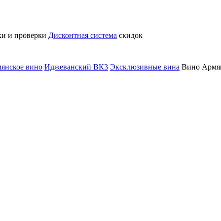
ки и проверки
Дисконтная система
скидок
янское вино
Иджеванский ВК3
Эксклюзивные вина
Вино Армян