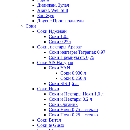
Дилижан. Зулал
Ararat. Well Still
Бон Жур
Другие Производители
Соки
Соки Иджеван
Соки 1.0л
Соки 0.25л
Соки, нектары Арарат
Соки нектары Тетрапак 0,97
Соки Премиум ст. 0,75
Соки SIS Натурал
Соки YAN
Соки 0,930 л
Соки 0,250 л
Соки SIS 1,6 л.
Соки Ноян
Соки и Нектары Ноян 1,0 л
Соки и Нектары 0,2 л
Соки Органик
Соки Ноян 0,75 л стекло
Соки Ноян 0,25 л стекло
Соки Витал
Соки te Gusto