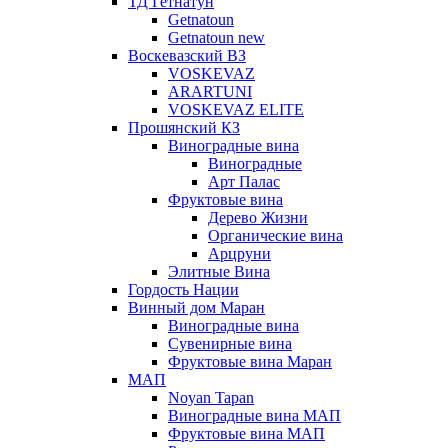
ТД Гетнатун
Getnatoun
Getnatoun new
Воскевазский ВЗ
VOSKEVAZ
ARARTUNI
VOSKEVAZ ELITE
Прошянский КЗ
Виноградные вина
Виноградные
Арт Палас
Фруктовые вина
Дерево Жизни
Органические вина
Арцруни
Элитные Вина
Гордость Нации
Винный дом Маран
Виноградные вина
Сувенирные вина
Фруктовые вина Маран
МАП
Noyan Tapan
Виноградные вина МАП
Фруктовые вина МАП