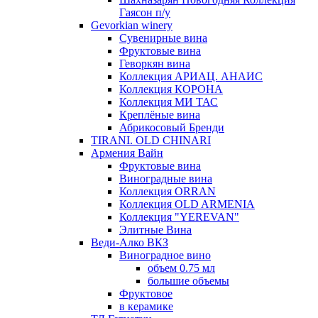
Гаясон п/у
Gevorkian winery
Сувенирные вина
Фруктовые вина
Геворкян вина
Коллекция АРИАЦ. АНАИС
Коллекция КОРОНА
Коллекция МИ ТАС
Креплёные вина
Абрикосовый Бренди
TIRANI. OLD CHINARI
Армения Вайн
Фруктовые вина
Виноградные вина
Коллекция ORRAN
Коллекция OLD ARMENIA
Коллекция "YEREVAN"
Элитные Вина
Веди-Алко ВКЗ
Виноградное вино
объем 0.75 мл
большие объемы
Фруктовое
в керамике