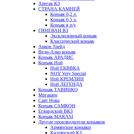
Арегак КЗ
СТРАНА КАМНЕЙ
Коньяк 0,2 л.
Коньяк 0,5 л.
Коньяк в п/у
ГИНЕВАН ВЗ
Эксклюзивный коньяк
Классический коньяк
Аркон Трейд
Веди-Алко коньяк
Коньяк АРАДИС
Коньяк Ной
Ной ЕКВВКА
NOY Very Special
Ной КРЕМЛИН
Ной ЛЕГЕНДА
Коньяк ТАВИНКО
Мргашен
Саят Нова
Коньяк САМКОН
Егвардский ВКЗ
Коньяк MARASI
Другие производители коньяков
Армянские коньяки
Кизлярский КЗ