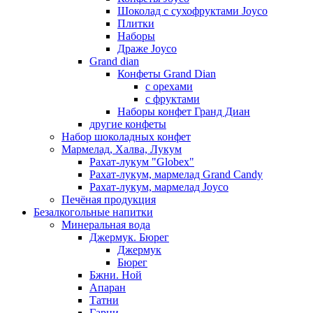
Шоколад с сухофруктами Joyco
Плитки
Наборы
Драже Joyco
Grand dian
Конфеты Grand Dian
с орехами
с фруктами
Наборы конфет Гранд Диан
другие конфеты
Набор шоколадных конфет
Мармелад, Халва, Лукум
Рахат-лукум "Globex"
Рахат-лукум, мармелад Grand Candy
Рахат-лукум, мармелад Joyco
Печёная продукция
Безалкогольные напитки
Минеральная вода
Джермук. Бюрег
Джермук
Бюрег
Бжни. Ной
Апаран
Татни
Гарни