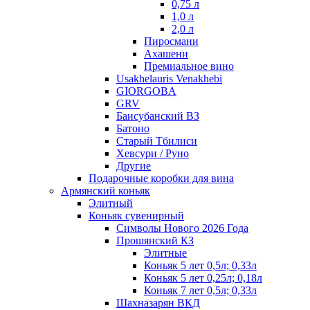
0,75 л
1,0 л
2,0 л
Пиросмани
Ахашени
Премиальное вино
Usakhelauris Venakhebi
GIORGOBA
GRV
Баисубанский ВЗ
Батоно
Старый Тбилиси
Хевсури / Руно
Другие
Подарочные коробки для вина
Армянский коньяк
Элитный
Коньяк сувенирный
Символы Нового 2026 Года
Прошянский КЗ
Элитные
Коньяк 5 лет 0,5л; 0,33л
Коньяк 5 лет 0,25л; 0,18л
Коньяк 7 лет 0,5л; 0,33л
Шахназарян ВКД