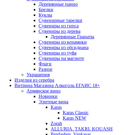
Деревянные панно
Брелки
Куклы
Сувенирные тарелки
Сувениры из гипса
Сувениры из дерева
Деревянные Гранаты
Сувениры из керамики
Сувениры из обсидиана
Сувениры из туфа
Сувениры на магните
Флаги
Разное
Украшения
Изделия из серебра
Витрина Магазина Алкоголь ЕГАИС 18+
Армянское вино
Новинки
Элитные вина
Karas
Karas Classic
Karas NEW
Zorah
ALLURIA. TAKRI. KOUASH
Berdashen. Vankasar