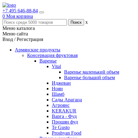
+7 495 646-88-84
0
Моя корзина
x
Меню каталога
Меню сайта
Вход / Регистрация
Армянские продукты
Консервация фруктовая
Варенье
Vital
Варенье маленький объем
Варенье большой объем
Иджеван
Ноян
Шамб
Сады Арагаца
Агроянс
KERAKUR
Варга - Фуд
Прошян фуд
Te Gusto
Proshyan Food