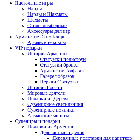
Настольные игры
Нарды
Нарды и Шахматы
Шахматы
Столы ломберные
Аксессуары для игр
Армянские Этно Ковры
Армянские ковры
VIP подарки
История Армении
Статуэтки полистоун
Статуэтки бронза
Армянский Алфавит
Галерея образов
Церкви.Статуэтки
История России
Мировые деятели
Подарки из Дерева
Сувенирные светильники
Сувенирные ночники
Армянские монеты
Сувениры и подарки
Подарки из Армении
Деревянные изделия
Деревянные подставки для напитков