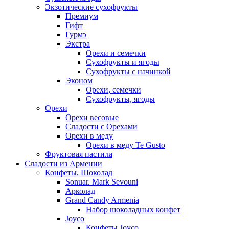
Экзотические сухофрукты
Премиум
Гифт
Гурмэ
Экстра
Орехи и семечки
Сухофрукты и ягоды
Сухофрукты с начинкой
Эконом
Орехи, семечки
Сухофрукты, ягоды
Орехи
Орехи весовые
Сладости с Орехами
Орехи в меду
Орехи в меду Te Gusto
Фруктовая пастила
Сладости из Армении
Конфеты, Шоколад
Sonuar. Mark Sevouni
Арколад
Grand Candy Armenia
Набор шоколадных конфет
Joyco
Конфеты Joyco