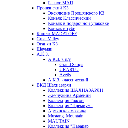
Разное МАП
Прошянский КЗ
Эксклюзив Прошянского КЗ
Коньяк Классический
Коньяк в подарочной упаковке
Коньяк в тубе
Коньяк MADATOFF
Great Valley
Оганян КЗ
Шаумян
А.К.З.
А.К.З. в п/у
Grand Sargis
URARTU
Avetis
А.К.З. классический
ВКД Шахназарян
Коллекция ШАХНАЗАРЯН
Жемчужина Армении
Коллекция Гаясон
Коллекция "Премиум"
Армянская мозаика
Mustang. Mountain
MAUTAIN
Коллекция "Паракар"