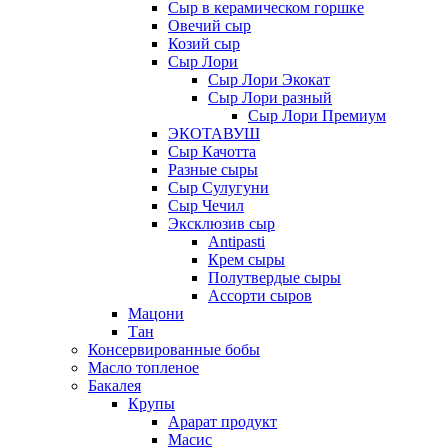
Сыр в керамическом горшке
Овечий сыр
Козий сыр
Сыр Лори
Сыр Лори Экокат
Сыр Лори разный
Сыр Лори Премиум
ЭКОТАВУШ
Сыр Качотта
Разные сыры
Сыр Сулугуни
Сыр Чечил
Эксклюзив сыр
Antipasti
Крем сыры
Полутвердые сыры
Ассорти сыров
Мацони
Тан
Консервированные бобы
Масло топленое
Бакалея
Крупы
Арарат продукт
Масис