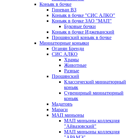
Коньяк в бочке
Гиневан ВЗ
Коньяк в бочке "СИС АЛКО"
Коньяк в бочке ЗАО "МАП"
Буковые бочки
Коньяк в бочке Иджеванский
Прошянский коньяк в бочке
Миниатюрные коньяки
Оганян Бренди
СИС АЛКО
Храмы
Животные
Разные
Прошянский
Классический миниатюрный
коньяк
Сувенирный миниатюрный
коньяк
Мадатовъ
Мараси
МАП миньоны
МАП миньоны коллекция
"Айвазовский"
МАП миньоны коллекция
"АРАМЭ"