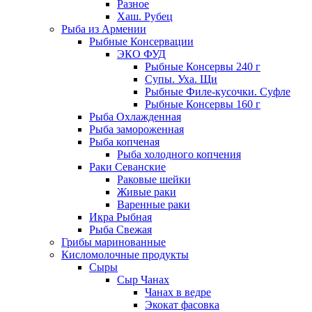
Разное
Хаш. Рубец
Рыба из Армении
Рыбные Консервации
ЭКО ФУД
Рыбные Консервы 240 г
Супы. Уха. Щи
Рыбные Филе-кусочки. Суфле
Рыбные Консервы 160 г
Рыба Охлажденная
Рыба замороженная
Рыба копченая
Рыба холодного копчения
Раки Севанские
Раковые шейки
Живые раки
Варенные раки
Икра Рыбная
Рыба Свежая
Грибы маринованные
Кисломолочные продукты
Сыры
Сыр Чанах
Чанах в ведре
Экокат фасовка