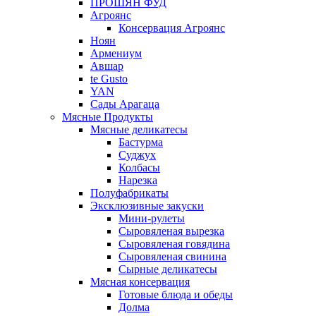
ПРОШЯН ФУД
Агроянс
Консервация Агроянс
Ноян
Армениум
Авшар
te Gusto
YAN
Сады Арагаца
Мясные Продукты
Мясные деликатесы
Бастурма
Суджух
Колбасы
Нарезка
Полуфабрикаты
Эксклюзивные закуски
Мини-рулеты
Сыровяленая вырезка
Сыровяленая говядина
Сыровяленая свинина
Сырные деликатесы
Мясная консервация
Готовые блюда и обеды
Долма