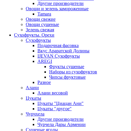
Другие производители
Овощи и зелень замороженные
Tamara
Овощи свежие
Овощи сушеные
Зелень свежая
Сухофрукты. Орехи
Сухофрукты
Подарочная фасовка
Вкус Араратской Долины
IJEVAN Сухофрукты
AREGI
Фрукты сушеные
Наборы из сухофруктов
Чипсы фруктовые
Разное
Алани
Алани весовой
Цукаты
Цукаты "Циацан Ани"
Цукаты "другое"
Чурчхела
Другие производители
Чурчела Дары Армении
Сушеные ягоды