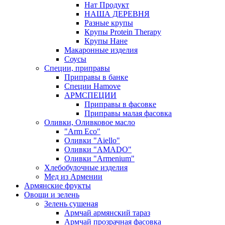
Нат Продукт
НАША ДЕРЕВНЯ
Разные крупы
Крупы Protein Therapy
Крупы Нане
Макаронные изделия
Соусы
Специи, приправы
Приправы в банке
Специи Hamove
АРМСПЕЦИИ
Приправы в фасовке
Приправы малая фасовка
Оливки, Оливковое масло
"Arm Eco"
Оливки "Aiello"
Оливки "AMADO"
Оливки "Armenium"
Хлебобулочные изделия
Мед из Армении
Армянские фрукты
Овощи и зелень
Зелень сушеная
Армчай армянский тараз
Армчай прозрачная фасовка