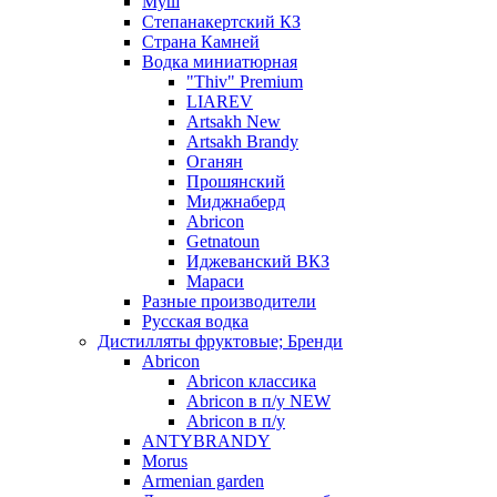
Муш
Степанакертский КЗ
Страна Камней
Водка миниатюрная
"Thiv" Premium
LIAREV
Artsakh New
Artsakh Brandy
Оганян
Прошянский
Миджнаберд
Abricon
Getnatoun
Иджеванский ВКЗ
Мараси
Разные производители
Русская водка
Дистилляты фруктовые; Бренди
Abricon
Abricon классика
Abricon в п/у NEW
Abricon в п/у
ANTYBRANDY
Morus
Armenian garden