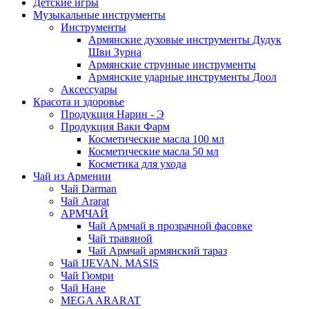
Детские игры
Музыкальные инструменты
Инструменты
Армянские духовые инструменты Дудук
Шви Зурна
Армянские струнные инструменты
Армянские ударные инструменты Доол
Аксессуары
Красота и здоровье
Продукция Нарин - Э
Продукция Ваки Фарм
Косметические масла 100 мл
Косметические масла 50 мл
Косметика для ухода
Чай из Армении
Чай Darman
Чай Ararat
АРМЧАЙ
Чай Армчай в прозрачной фасовке
Чай травяной
Чай Армчай армянский тараз
Чай IJEVAN. MASIS
Чай Гюмри
Чай Нане
MEGA ARARAT