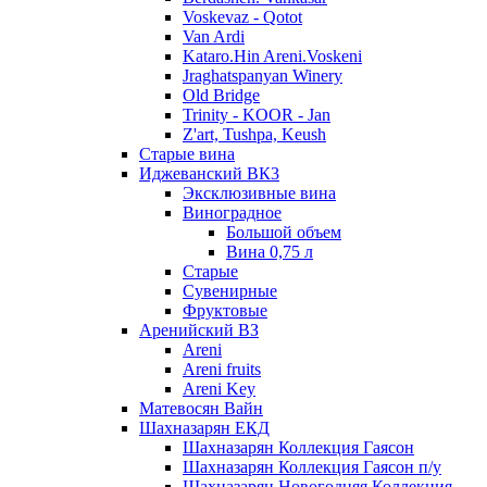
Voskevaz - Qotot
Van Ardi
Kataro.Hin Areni.Voskeni
Jraghatspanyan Winery
Old Bridge
Trinity - KOOR - Jan
Z'art, Tushpa, Keush
Старые вина
Иджеванский ВК3
Эксклюзивные вина
Виноградное
Большой объем
Вина 0,75 л
Старые
Сувенирные
Фруктовые
Аренийский ВЗ
Areni
Areni fruits
Areni Key
Матевосян Вайн
Шахназарян ЕКД
Шахназарян Коллекция Гаясон
Шахназарян Коллекция Гаясон п/у
Шахназарян Новогодняя Коллекция