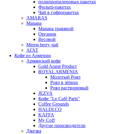
полипропиленовых пакетах
Фильтр-пакетах
Чай в гофропакетах
AMARAS
Manana
Manana травяной
Органик
Весовой
Meron berry чай
АГАТ
Кофе из Армении
Армянский кофе
Gold Ararat Product
ROYAL ARMENIA
Молотый Роял
Роял в зёрнах
Роял растворимый
JEZVA
Кофе "Le Café Paris"
Coffee Grounds
HALDI.CO
KAFFA
My Coff
Другие производители
Джезва