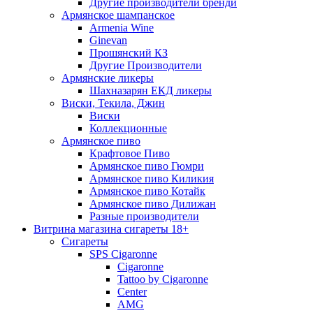
Другие производители бренди
Армянское шампанское
Armenia Wine
Ginevan
Прошянский КЗ
Другие Производители
Армянские ликеры
Шахназарян ЕКД ликеры
Виски, Текила, Джин
Виски
Коллекционные
Армянское пиво
Крафтовое Пиво
Армянское пиво Гюмри
Армянское пиво Киликия
Армянское пиво Котайк
Армянское пиво Дилижан
Разные производители
Витрина магазина сигареты 18+
Cигареты
SPS Cigaronne
Сigaronne
Tattoo by Cigaronne
Center
AMG