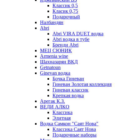
Классик 0,5
Класик 0,75
Подарочный
Налбандян
Abri
Abri VIRA DUET водка
Abri водка в тубе
Бренди Abri
МЕЦ СЮНИК
Armenia wine
Шахназарян ВКД
Getnatoun
Ginevan водка
Бочка Гиневан
Гиневан Золотая коллекция
Гиневан классик
Крепкая водка
Арегак К.З.
ВЕДИ АЛКО
Классика
Элитная
Водка Самкон "Саят Нова"
Классика Саят Нова
Подарочные наборы