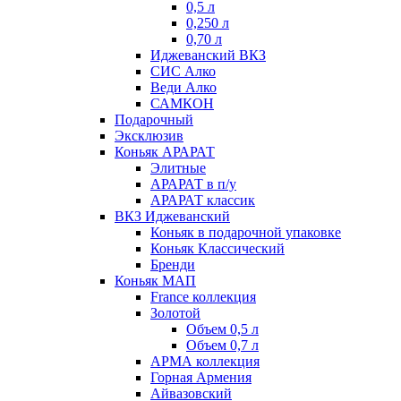
0,5 л
0,250 л
0,70 л
Иджеванский ВКЗ
СИС Алко
Веди Алко
САМКОН
Подарочный
Эксклюзив
Коньяк АРАРАТ
Элитные
АРАРАТ в п/у
АРАРАТ классик
ВКЗ Иджеванский
Коньяк в подарочной упаковке
Коньяк Классический
Бренди
Коньяк МАП
France коллекция
Золотой
Объем 0,5 л
Объем 0,7 л
АРМА коллекция
Горная Армения
Айвазовский