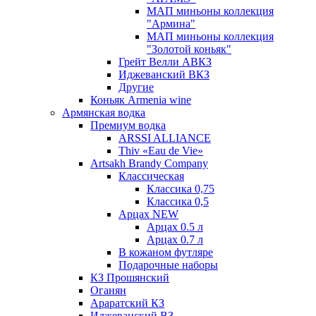
МАП миньоны коллекция
"Армина"
МАП миньоны коллекция
"Золотой коньяк"
Грейт Велли АВКЗ
Иджеванский ВКЗ
Другие
Коньяк Armenia wine
Армянская водка
Премиум водка
ARSSI ALLIANCE
Thiv «Eau de Vie»
Artsakh Brandy Company
Классическая
Классика 0,75
Классика 0,5
Арцах NEW
Арцах 0.5 л
Арцах 0.7 л
В кожаном футляре
Подарочные наборы
КЗ Прошянский
Оганян
Араратский КЗ
Иджеванский ВЗ