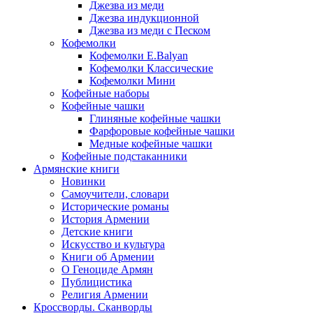
Джезва из меди
Джезва индукционной
Джезва из меди с Песком
Кофемолки
Кофемолки E.Balyan
Кофемолки Классические
Кофемолки Мини
Кофейные наборы
Кофейные чашки
Глиняные кофейные чашки
Фарфоровые кофейные чашки
Медные кофейные чашки
Кофейные подстаканники
Армянские книги
Новинки
Самоучители, словари
Исторические романы
История Армении
Детские книги
Иcкусство и культура
Книги об Армении
О Геноциде Армян
Публицистика
Религия Армении
Кроссворды. Сканворды