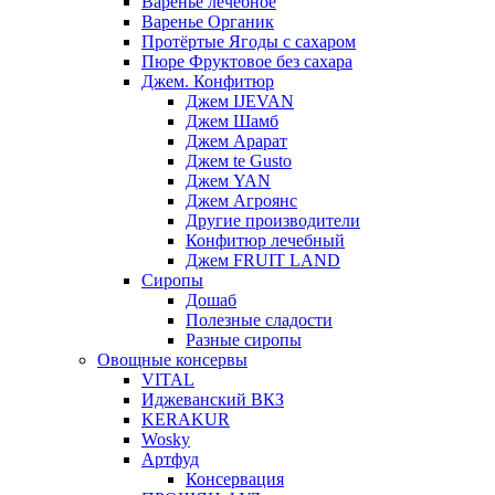
Варенье лечебное
Варенье Органик
Протёртые Ягоды с сахаром
Пюре Фруктовое без сахара
Джем. Конфитюр
Джем IJEVAN
Джем Шамб
Джем Арарат
Джем te Gusto
Джем YAN
Джем Агроянс
Другие производители
Конфитюр лечебный
Джем FRUIT LAND
Сиропы
Дошаб
Полезные сладости
Разные сиропы
Овощные консервы
VITAL
Иджеванский ВКЗ
KERAKUR
Wosky
Артфуд
Консервация