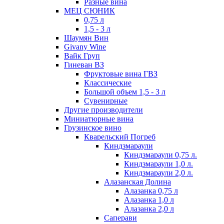
Разные вина
МЕЦ СЮНИК
0,75 л
1,5 - 3 л
Шаумян Вин
Givany Wine
Вайк Груп
Гиневан ВЗ
Фруктовые вина ГВЗ
Классические
Большой объем 1,5 - 3 л
Сувенирные
Другие производители
Миниатюрные вина
Грузинское вино
Кварельский Погреб
Киндзмараули
Киндзмараули 0,75 л.
Киндзмараули 1,0 л.
Киндзмараули 2,0 л.
Алазанская Долина
Алазанка 0,75 л
Алазанка 1,0 л
Алазанка 2,0 л
Саперави