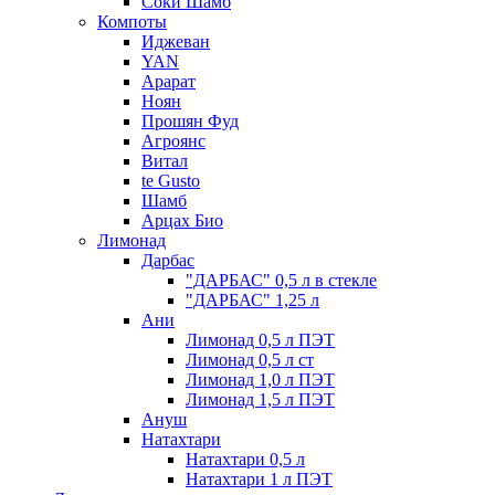
Соки Шамб
Компоты
Иджеван
YAN
Арарат
Ноян
Прошян Фуд
Агроянс
Витал
te Gusto
Шамб
Арцах Био
Лимонад
Дарбас
"ДАРБАС" 0,5 л в стекле
"ДАРБАС" 1,25 л
Ани
Лимонад 0,5 л ПЭТ
Лимонад 0,5 л ст
Лимонад 1,0 л ПЭТ
Лимонад 1,5 л ПЭТ
Ануш
Натахтари
Натахтари 0,5 л
Натахтари 1 л ПЭТ