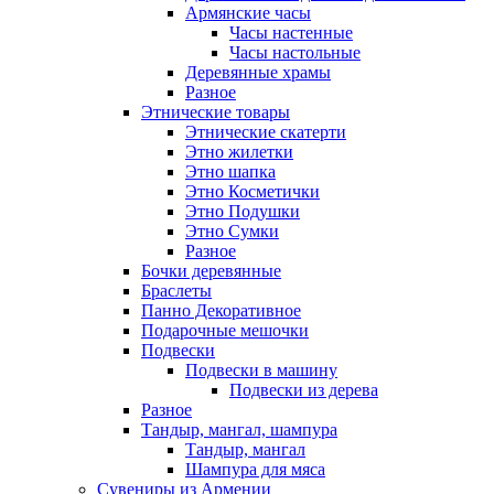
Армянские часы
Часы настенные
Часы настольные
Деревянные храмы
Разное
Этнические товары
Этнические скатерти
Этно жилетки
Этно шапка
Этно Косметички
Этно Подушки
Этно Сумки
Разное
Бочки деревянные
Браслеты
Панно Декоративное
Подарочные мешочки
Подвески
Подвески в машину
Подвески из дерева
Разное
Тандыр, мангал, шампура
Тандыр, мангал
Шампура для мяса
Сувениры из Армении