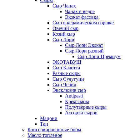
Сыры
Сыр Чанах
Чанах в ведре
Экокат фасовка
Сыр в керамическом горшке
Овечий сыр
Козий сыр
Сыр Лори
Сыр Лори Экокат
Сыр Лори разный
Сыр Лори Премиум
ЭКОТАВУШ
Сыр Качотта
Разные сыры
Сыр Сулугуни
Сыр Чечил
Эксклюзив сыр
Antipasti
Крем сыры
Полутвердые сыры
Ассорти сыров
Мацони
Тан
Консервированные бобы
Масло топленое