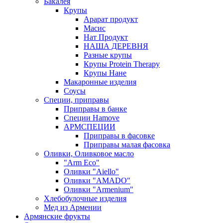
Бакалея
Крупы
Арарат продукт
Масис
Нат Продукт
НАША ДЕРЕВНЯ
Разные крупы
Крупы Protein Therapy
Крупы Нане
Макаронные изделия
Соусы
Специи, приправы
Приправы в банке
Специи Hamove
АРМСПЕЦИИ
Приправы в фасовке
Приправы малая фасовка
Оливки, Оливковое масло
"Arm Eco"
Оливки "Aiello"
Оливки "AMADO"
Оливки "Armenium"
Хлебобулочные изделия
Мед из Армении
Армянские фрукты