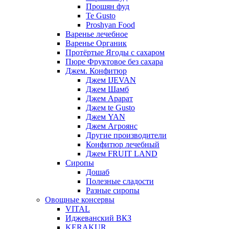
Прошян фуд
Te Gusto
Proshyan Food
Варенье лечебное
Варенье Органик
Протёртые Ягоды с сахаром
Пюре Фруктовое без сахара
Джем. Конфитюр
Джем IJEVAN
Джем Шамб
Джем Арарат
Джем te Gusto
Джем YAN
Джем Агроянс
Другие производители
Конфитюр лечебный
Джем FRUIT LAND
Сиропы
Дошаб
Полезные сладости
Разные сиропы
Овощные консервы
VITAL
Иджеванский ВКЗ
KERAKUR