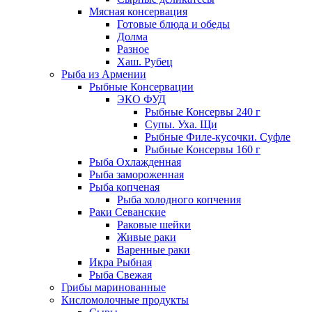
Мясная консервация
Готовые блюда и обеды
Долма
Разное
Хаш. Рубец
Рыба из Армении
Рыбные Консервации
ЭКО ФУД
Рыбные Консервы 240 г
Супы. Уха. Щи
Рыбные Филе-кусочки. Суфле
Рыбные Консервы 160 г
Рыба Охлажденная
Рыба замороженная
Рыба копченая
Рыба холодного копчения
Раки Севанские
Раковые шейки
Живые раки
Варенные раки
Икра Рыбная
Рыба Свежая
Грибы маринованные
Кисломолочные продукты