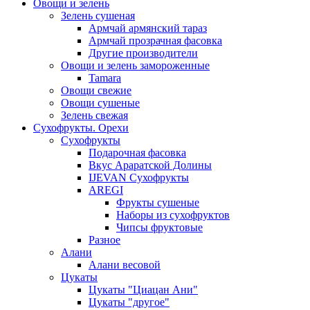
Овощи и зелень
Зелень сушеная
Армчай армянский тараз
Армчай прозрачная фасовка
Другие производители
Овощи и зелень замороженные
Tamara
Овощи свежие
Овощи сушеные
Зелень свежая
Сухофрукты. Орехи
Сухофрукты
Подарочная фасовка
Вкус Араратской Долины
IJEVAN Сухофрукты
AREGI
Фрукты сушеные
Наборы из сухофруктов
Чипсы фруктовые
Разное
Алани
Алани весовой
Цукаты
Цукаты "Циацан Ани"
Цукаты "другое"