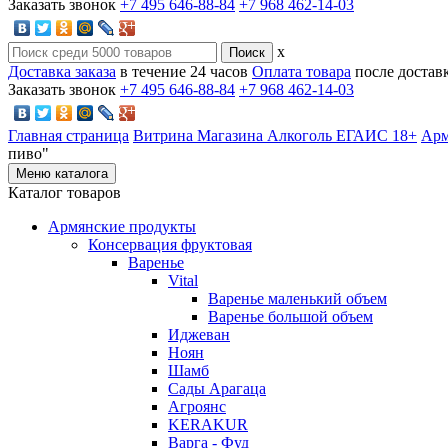
Заказать звонок
+7 495 646-88-84
+7 968 462-14-03
x
Доставка заказа
в течение 24 часов
Оплата товара
после достав
Заказать звонок
+7 495 646-88-84
+7 968 462-14-03
Главная страница
Витрина Магазина Алкоголь ЕГАИС 18+
Арм
пиво"
Меню каталога
Каталог товаров
Армянские продукты
Консервация фруктовая
Варенье
Vital
Варенье маленький объем
Варенье большой объем
Иджеван
Ноян
Шамб
Сады Арагаца
Агроянс
KERAKUR
Варга - Фуд