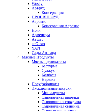
Wosky
Артфуд
Консервация
ПРОШЯН ФУД
Агроянс
Консервация Агроянс
Ноян
Армениум
Авшар
te Gusto
YAN
Сады Арагаца
Мясные Продукты
Мясные деликатесы
Бастурма
Суджух
Колбасы
Нарезка
Полуфабрикаты
Эксклюзивные закуски
Мини-рулеты
Сыровяленая вырезка
Сыровяленая говядина
Сыровяленая свинина
Сырные деликатесы