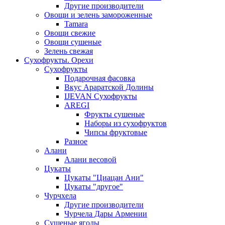
Другие производители
Овощи и зелень замороженные
Tamara
Овощи свежие
Овощи сушеные
Зелень свежая
Сухофрукты. Орехи
Сухофрукты
Подарочная фасовка
Вкус Араратской Долины
IJEVAN Сухофрукты
AREGI
Фрукты сушеные
Наборы из сухофруктов
Чипсы фруктовые
Разное
Алани
Алани весовой
Цукаты
Цукаты "Циацан Ани"
Цукаты "другое"
Чурчхела
Другие производители
Чурчела Дары Армении
Сушеные ягоды