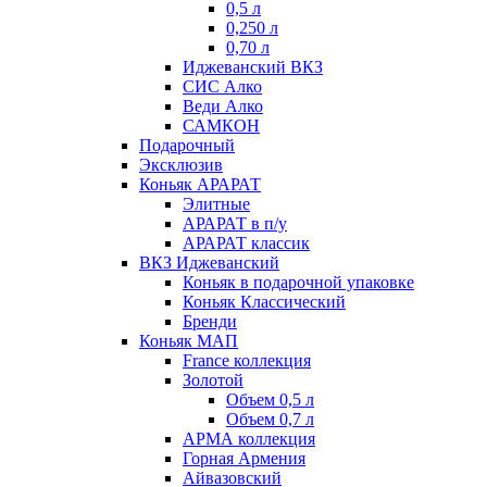
0,5 л
0,250 л
0,70 л
Иджеванский ВКЗ
СИС Алко
Веди Алко
САМКОН
Подарочный
Эксклюзив
Коньяк АРАРАТ
Элитные
АРАРАТ в п/у
АРАРАТ классик
ВКЗ Иджеванский
Коньяк в подарочной упаковке
Коньяк Классический
Бренди
Коньяк МАП
France коллекция
Золотой
Объем 0,5 л
Объем 0,7 л
АРМА коллекция
Горная Армения
Айвазовский