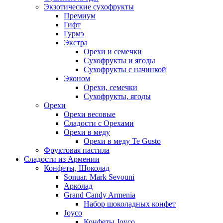
Экзотические сухофрукты
Премиум
Гифт
Гурмэ
Экстра
Орехи и семечки
Сухофрукты и ягоды
Сухофрукты с начинкой
Эконом
Орехи, семечки
Сухофрукты, ягоды
Орехи
Орехи весовые
Сладости с Орехами
Орехи в меду
Орехи в меду Te Gusto
Фруктовая пастила
Сладости из Армении
Конфеты, Шоколад
Sonuar. Mark Sevouni
Арколад
Grand Candy Armenia
Набор шоколадных конфет
Joyco
Конфеты Joyco