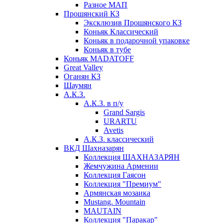
Разное МАП
Прошянский КЗ
Эксклюзив Прошянского КЗ
Коньяк Классический
Коньяк в подарочной упаковке
Коньяк в тубе
Коньяк MADATOFF
Great Valley
Оганян КЗ
Шаумян
А.К.З.
А.К.З. в п/у
Grand Sargis
URARTU
Avetis
А.К.З. классический
ВКД Шахназарян
Коллекция ШАХНАЗАРЯН
Жемчужина Армении
Коллекция Гаясон
Коллекция "Премиум"
Армянская мозаика
Mustang. Mountain
MAUTAIN
Коллекция "Паракар"