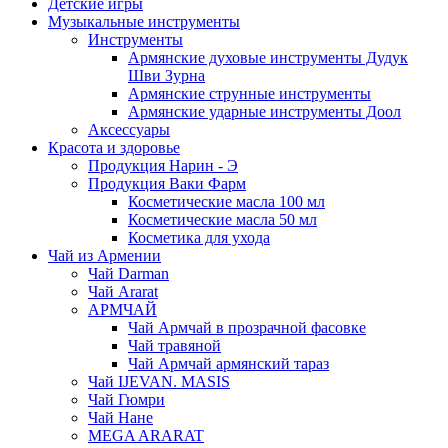
Детские игры
Музыкальные инструменты
Инструменты
Армянские духовые инструменты Дудук
Шви Зурна
Армянские струнные инструменты
Армянские ударные инструменты Доол
Аксессуары
Красота и здоровье
Продукция Нарин - Э
Продукция Ваки Фарм
Косметические масла 100 мл
Косметические масла 50 мл
Косметика для ухода
Чай из Армении
Чай Darman
Чай Ararat
АРМЧАЙ
Чай Армчай в прозрачной фасовке
Чай травяной
Чай Армчай армянский тараз
Чай IJEVAN. MASIS
Чай Гюмри
Чай Нане
MEGA ARARAT