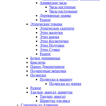
Армянские часы
Часы настенные
Часы настольные
Деревянные храмы
Разное
Этнические товары
Этнические скатерти
Этно жилетки
Этно шапка
Этно Косметички
Этно Подушки
Этно Сумки
Разное
Бочки деревянные
Браслеты
Панно Декоративное
Подарочные мешочки
Подвески
Подвески в машину
Подвески из дерева
Разное
Тандыр, мангал, шампура
Тандыр, мангал
Шампура для мяса
Сувениры из Армении