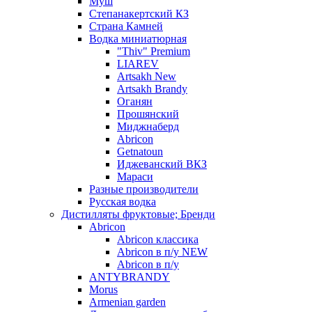
Муш
Степанакертский КЗ
Страна Камней
Водка миниатюрная
"Thiv" Premium
LIAREV
Artsakh New
Artsakh Brandy
Оганян
Прошянский
Миджнаберд
Abricon
Getnatoun
Иджеванский ВКЗ
Мараси
Разные производители
Русская водка
Дистилляты фруктовые; Бренди
Abricon
Abricon классика
Abricon в п/у NEW
Abricon в п/у
ANTYBRANDY
Morus
Armenian garden