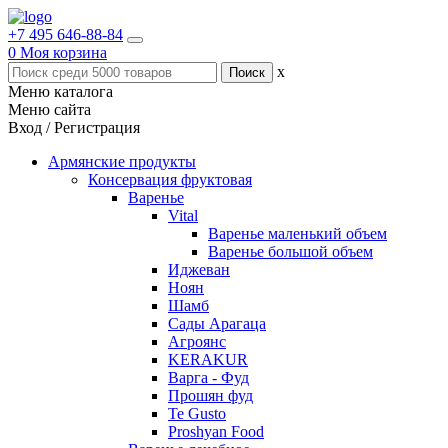
+7 495 646-88-84
0
Моя корзина
x
Меню каталога
Меню сайта
Вход / Регистрация
Армянские продукты
Консервация фруктовая
Варенье
Vital
Варенье маленький объем
Варенье большой объем
Иджеван
Ноян
Шамб
Сады Арагаца
Агроянс
KERAKUR
Варга - Фуд
Прошян фуд
Te Gusto
Proshyan Food