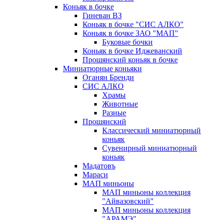
Коньяк в бочке
Гиневан ВЗ
Коньяк в бочке "СИС АЛКО"
Коньяк в бочке ЗАО "МАП"
Буковые бочки
Коньяк в бочке Иджеванский
Прошянский коньяк в бочке
Миниатюрные коньяки
Оганян Бренди
СИС АЛКО
Храмы
Животные
Разные
Прошянский
Классический миниатюрный
коньяк
Сувенирный миниатюрный
коньяк
Мадатовъ
Мараси
МАП миньоны
МАП миньоны коллекция
"Айвазовский"
МАП миньоны коллекция
"АРАМЭ"