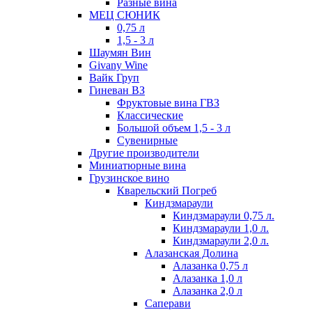
Разные вина
МЕЦ СЮНИК
0,75 л
1,5 - 3 л
Шаумян Вин
Givany Wine
Вайк Груп
Гиневан ВЗ
Фруктовые вина ГВЗ
Классические
Большой объем 1,5 - 3 л
Сувенирные
Другие производители
Миниатюрные вина
Грузинское вино
Кварельский Погреб
Киндзмараули
Киндзмараули 0,75 л.
Киндзмараули 1,0 л.
Киндзмараули 2,0 л.
Алазанская Долина
Алазанка 0,75 л
Алазанка 1,0 л
Алазанка 2,0 л
Саперави