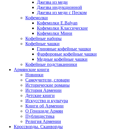
Джезва из меди
Джезва индукционной
Джезва из меди с Песком
Кофемолки
Кофемолки E.Balyan
Кофемолки Классические
Кофемолки Мини
Кофейные наборы
Кофейные чашки
Глиняные кофейные чашки
Фарфоровые кофейные чашки
Медные кофейные чашки
Кофейные подстаканники
Армянские книги
Новинки
Самоучители, словари
Исторические романы
История Армении
Детские книги
Иcкусство и культура
Книги об Армении
О Геноциде Армян
Публицистика
Религия Армении
Кроссворды. Сканворды