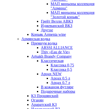
МАП миньоны коллекция
"Армина"
МАП миньоны коллекция
"Золотой коньяк"
Грейт Велли АВКЗ
Иджеванский ВКЗ
Другие
Коньяк Armenia wine
Армянская водка
Премиум водка
ARSSI ALLIANCE
Thiv «Eau de Vie»
Artsakh Brandy Company
Классическая
Классика 0,75
Классика 0,5
Арцах NEW
Арцах 0.5 л
Арцах 0.7 л
В кожаном футляре
Подарочные наборы
КЗ Прошянский
Оганян
Араратский КЗ
Иджеванский ВЗ