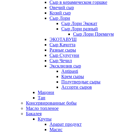
Сыр в керамическом горшке
Овечий сыр
Козий сыр
Сыр Лори
Сыр Лори Экокат
Сыр Лори разный
Сыр Лори Премиум
ЭКОТАВУШ
Сыр Качотта
Разные сыры
Сыр Сулугуни
Сыр Чечил
Эксклюзив сыр
Antipasti
Крем сыры
Полутвердые сыры
Ассорти сыров
Мацони
Тан
Консервированные бобы
Масло топленое
Бакалея
Крупы
Арарат продукт
Масис