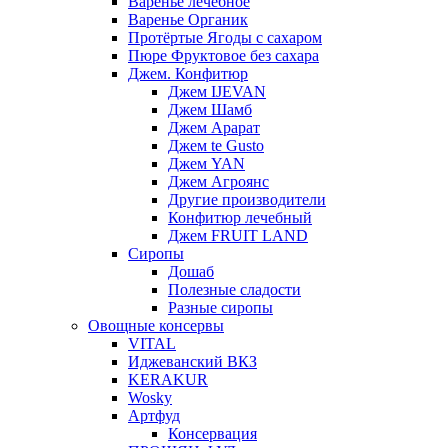
Варенье лечебное
Варенье Органик
Протёртые Ягоды с сахаром
Пюре Фруктовое без сахара
Джем. Конфитюр
Джем IJEVAN
Джем Шамб
Джем Арарат
Джем te Gusto
Джем YAN
Джем Агроянс
Другие производители
Конфитюр лечебный
Джем FRUIT LAND
Сиропы
Дошаб
Полезные сладости
Разные сиропы
Овощные консервы
VITAL
Иджеванский ВКЗ
KERAKUR
Wosky
Артфуд
Консервация