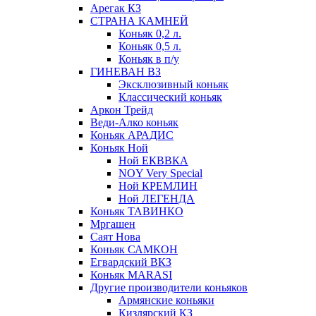
Арегак КЗ
СТРАНА КАМНЕЙ
Коньяк 0,2 л.
Коньяк 0,5 л.
Коньяк в п/у
ГИНЕВАН ВЗ
Эксклюзивный коньяк
Классический коньяк
Аркон Трейд
Веди-Алко коньяк
Коньяк АРАДИС
Коньяк Ной
Ной ЕКВВКА
NOY Very Special
Ной КРЕМЛИН
Ной ЛЕГЕНДА
Коньяк ТАВИНКО
Мргашен
Саят Нова
Коньяк САМКОН
Егвардский ВКЗ
Коньяк MARASI
Другие производители коньяков
Армянские коньяки
Кизлярский КЗ