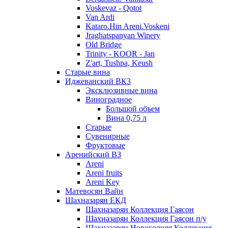
Voskevaz - Qotot
Van Ardi
Kataro.Hin Areni.Voskeni
Jraghatspanyan Winery
Old Bridge
Trinity - KOOR - Jan
Z'art, Tushpa, Keush
Старые вина
Иджеванский ВК3
Эксклюзивные вина
Виноградное
Большой объем
Вина 0,75 л
Старые
Сувенирные
Фруктовые
Аренийский ВЗ
Areni
Areni fruits
Areni Key
Матевосян Вайн
Шахназарян ЕКД
Шахназарян Коллекция Гаясон
Шахназарян Коллекция Гаясон п/у
Шахназарян Новогодняя Коллекция