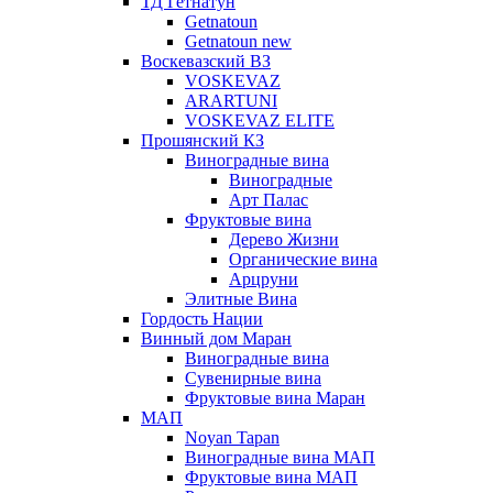
ТД Гетнатун
Getnatoun
Getnatoun new
Воскевазский ВЗ
VOSKEVAZ
ARARTUNI
VOSKEVAZ ELITE
Прошянский КЗ
Виноградные вина
Виноградные
Арт Палас
Фруктовые вина
Дерево Жизни
Органические вина
Арцруни
Элитные Вина
Гордость Нации
Винный дом Маран
Виноградные вина
Сувенирные вина
Фруктовые вина Маран
МАП
Noyan Tapan
Виноградные вина МАП
Фруктовые вина МАП