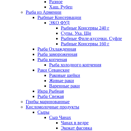
Разное
Хаш. Рубец
Рыба из Армении
Рыбные Консервации
ЭКО ФУД
Рыбные Консервы 240 г
Супы. Уха. Щи
Рыбные Филе-кусочки. Суфле
Рыбные Консервы 160 г
Рыба Охлажденная
Рыба замороженная
Рыба копченая
Рыба холодного копчения
Раки Севанские
Раковые шейки
Живые раки
Варенные раки
Икра Рыбная
Рыба Свежая
Грибы маринованные
Кисломолочные продукты
Сыры
Сыр Чанах
Чанах в ведре
Экокат фасовка