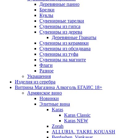
Деревянные панно
Брелки
Куклы
Сувенирные тарелки
Сувениры из гипса
Сувениры из дерева
Деревянные Гранаты
Сувениры из керамики
Сувениры из обсидиана
Сувениры из туфа
Сувениры на магните
Флаги
Разное
Украшения
Изделия из серебра
Витрина Магазина Алкоголь ЕГАИС 18+
Армянское вино
Новинки
Элитные вина
Karas
Karas Classic
Karas NEW
Zorah
ALLURIA. TAKRI. KOUASH
Berdashen. Vankasar