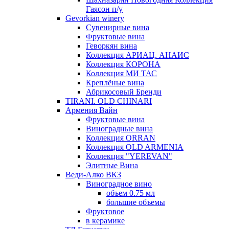
Гаясон п/у
Gevorkian winery
Сувенирные вина
Фруктовые вина
Геворкян вина
Коллекция АРИАЦ. АНАИС
Коллекция КОРОНА
Коллекция МИ ТАС
Креплёные вина
Абрикосовый Бренди
TIRANI. OLD CHINARI
Армения Вайн
Фруктовые вина
Виноградные вина
Коллекция ORRAN
Коллекция OLD ARMENIA
Коллекция "YEREVAN"
Элитные Вина
Веди-Алко ВКЗ
Виноградное вино
объем 0.75 мл
большие объемы
Фруктовое
в керамике