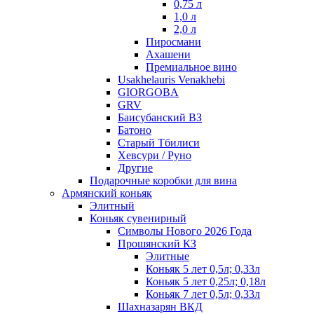
0,75 л
1,0 л
2,0 л
Пиросмани
Ахашени
Премиальное вино
Usakhelauris Venakhebi
GIORGOBA
GRV
Баисубанский ВЗ
Батоно
Старый Тбилиси
Хевсури / Руно
Другие
Подарочные коробки для вина
Армянский коньяк
Элитный
Коньяк сувенирный
Символы Нового 2026 Года
Прошянский КЗ
Элитные
Коньяк 5 лет 0,5л; 0,33л
Коньяк 5 лет 0,25л; 0,18л
Коньяк 7 лет 0,5л; 0,33л
Шахназарян ВКД