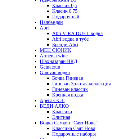
Классик 0,5
Класик 0,75
Подарочный
Налбандян
Abri
Abri VIRA DUET водка
Abri водка в тубе
Бренди Abri
МЕЦ СЮНИК
Armenia wine
Шахназарян ВКД
Getnatoun
Ginevan водка
Бочка Гиневан
Гиневан Золотая коллекция
Гиневан классик
Крепкая водка
Арегак К.З.
ВЕДИ АЛКО
Классика
Элитная
Водка Самкон "Саят Нова"
Классика Саят Нова
Подарочные наборы