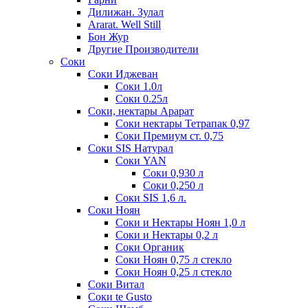
Дилижан. Зулал
Ararat. Well Still
Бон Жур
Другие Производители
Соки
Соки Иджеван
Соки 1.0л
Соки 0.25л
Соки, нектары Арарат
Соки нектары Тетрапак 0,97
Соки Премиум ст. 0,75
Соки SIS Натурал
Соки YAN
Соки 0,930 л
Соки 0,250 л
Соки SIS 1,6 л.
Соки Ноян
Соки и Нектары Ноян 1,0 л
Соки и Нектары 0,2 л
Соки Органик
Соки Ноян 0,75 л стекло
Соки Ноян 0,25 л стекло
Соки Витал
Соки te Gusto