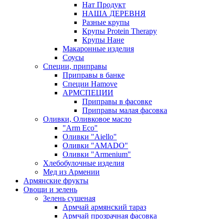
Нат Продукт
НАША ДЕРЕВНЯ
Разные крупы
Крупы Protein Therapy
Крупы Нане
Макаронные изделия
Соусы
Специи, приправы
Приправы в банке
Специи Hamove
АРМСПЕЦИИ
Приправы в фасовке
Приправы малая фасовка
Оливки, Оливковое масло
"Arm Eco"
Оливки "Aiello"
Оливки "AMADO"
Оливки "Armenium"
Хлебобулочные изделия
Мед из Армении
Армянские фрукты
Овощи и зелень
Зелень сушеная
Армчай армянский тараз
Армчай прозрачная фасовка