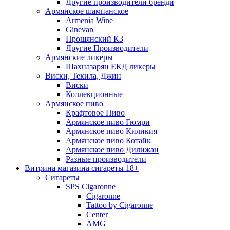
Другие производители бренди
Армянское шампанское
Armenia Wine
Ginevan
Прошянский КЗ
Другие Производители
Армянские ликеры
Шахназарян ЕКД ликеры
Виски, Текила, Джин
Виски
Коллекционные
Армянское пиво
Крафтовое Пиво
Армянское пиво Гюмри
Армянское пиво Киликия
Армянское пиво Котайк
Армянское пиво Дилижан
Разные производители
Витрина магазина сигареты 18+
Cигареты
SPS Cigaronne
Сigaronne
Tattoo by Cigaronne
Center
AMG