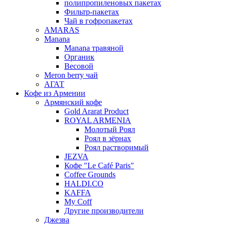
полипропиленовых пакетах
Фильтр-пакетах
Чай в гофропакетах
AMARAS
Manana
Manana травяной
Органик
Весовой
Meron berry чай
АГАТ
Кофе из Армении
Армянский кофе
Gold Ararat Product
ROYAL ARMENIA
Молотый Роял
Роял в зёрнах
Роял растворимый
JEZVA
Кофе "Le Café Paris"
Coffee Grounds
HALDI.CO
KAFFA
My Coff
Другие производители
Джезва