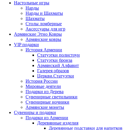
Настольные игры
Нарды
Нарды и Шахматы
Шахматы
Столы ломберные
Аксессуары для игр
Армянские Этно Ковры
Армянские ковры
VIP подарки
История Армении
Статуэтки полистоун
Статуэтки бронза
Армянский Алфавит
Галерея образов
Церкви.Статуэтки
История России
Мировые деятели
Подарки из Дерева
Сувенирные светильники
Сувенирные ночники
Армянские монеты
Сувениры и подарки
Подарки из Армении
Деревянные изделия
Деревянные подставки для напитков