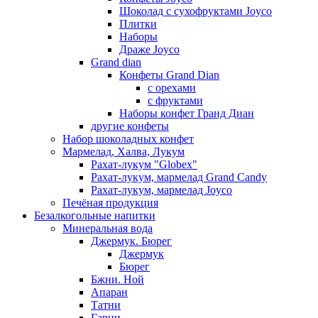
Шоколад с сухофруктами Joyco
Плитки
Наборы
Драже Joyco
Grand dian
Конфеты Grand Dian
с орехами
с фруктами
Наборы конфет Гранд Диан
другие конфеты
Набор шоколадных конфет
Мармелад, Халва, Лукум
Рахат-лукум "Globex"
Рахат-лукум, мармелад Grand Candy
Рахат-лукум, мармелад Joyco
Печёная продукция
Безалкогольные напитки
Минеральная вода
Джермук. Бюрег
Джермук
Бюрег
Бжни. Ной
Апаран
Татни
Гарни