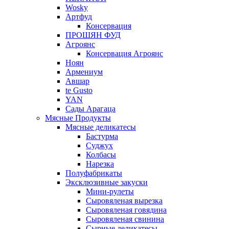
Wosky
Артфуд
Консервация
ПРОШЯН ФУД
Агроянс
Консервация Агроянс
Ноян
Армениум
Авшар
te Gusto
YAN
Сады Арагаца
Мясные Продукты
Мясные деликатесы
Бастурма
Суджух
Колбасы
Нарезка
Полуфабрикаты
Эксклюзивные закуски
Мини-рулеты
Сыровяленая вырезка
Сыровяленая говядина
Сыровяленая свинина
Сырные деликатесы