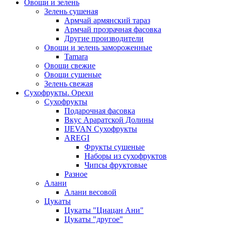
Овощи и зелень
Зелень сушеная
Армчай армянский тараз
Армчай прозрачная фасовка
Другие производители
Овощи и зелень замороженные
Tamara
Овощи свежие
Овощи сушеные
Зелень свежая
Сухофрукты. Орехи
Сухофрукты
Подарочная фасовка
Вкус Араратской Долины
IJEVAN Сухофрукты
AREGI
Фрукты сушеные
Наборы из сухофруктов
Чипсы фруктовые
Разное
Алани
Алани весовой
Цукаты
Цукаты "Циацан Ани"
Цукаты "другое"