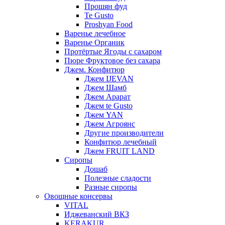
Прошян фуд
Te Gusto
Proshyan Food
Варенье лечебное
Варенье Органик
Протёртые Ягоды с сахаром
Пюре Фруктовое без сахара
Джем. Конфитюр
Джем IJEVAN
Джем Шамб
Джем Арарат
Джем te Gusto
Джем YAN
Джем Агроянс
Другие производители
Конфитюр лечебный
Джем FRUIT LAND
Сиропы
Дошаб
Полезные сладости
Разные сиропы
Овощные консервы
VITAL
Иджеванский ВКЗ
KERAKUR