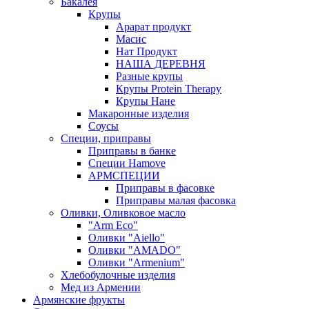
Бакалея
Крупы
Арарат продукт
Масис
Нат Продукт
НАША ДЕРЕВНЯ
Разные крупы
Крупы Protein Therapy
Крупы Нане
Макаронные изделия
Соусы
Специи, приправы
Приправы в банке
Специи Hamove
АРМСПЕЦИИ
Приправы в фасовке
Приправы малая фасовка
Оливки, Оливковое масло
"Arm Eco"
Оливки "Aiello"
Оливки "AMADO"
Оливки "Armenium"
Хлебобулочные изделия
Мед из Армении
Армянские фрукты