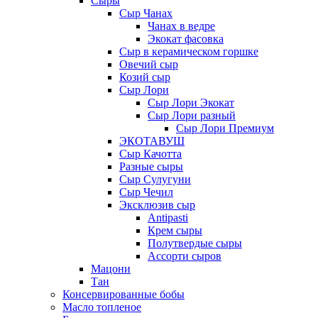
Сыры
Сыр Чанах
Чанах в ведре
Экокат фасовка
Сыр в керамическом горшке
Овечий сыр
Козий сыр
Сыр Лори
Сыр Лори Экокат
Сыр Лори разный
Сыр Лори Премиум
ЭКОТАВУШ
Сыр Качотта
Разные сыры
Сыр Сулугуни
Сыр Чечил
Эксклюзив сыр
Antipasti
Крем сыры
Полутвердые сыры
Ассорти сыров
Мацони
Тан
Консервированные бобы
Масло топленое