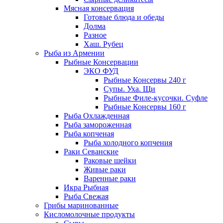
Мясная консервация
Готовые блюда и обеды
Долма
Разное
Хаш. Рубец
Рыба из Армении
Рыбные Консервации
ЭКО ФУД
Рыбные Консервы 240 г
Супы. Уха. Щи
Рыбные Филе-кусочки. Суфле
Рыбные Консервы 160 г
Рыба Охлажденная
Рыба замороженная
Рыба копченая
Рыба холодного копчения
Раки Севанские
Раковые шейки
Живые раки
Варенные раки
Икра Рыбная
Рыба Свежая
Грибы маринованные
Кисломолочные продукты