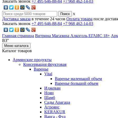
Заказать звонок
+7 495 646-88-84
+7 968 462-14-03
x
Доставка заказа
в течение 24 часов
Оплата товара
после достав
Заказать звонок
+7 495 646-88-84
+7 968 462-14-03
Главная страница
Витрина Магазина Алкоголь ЕГАИС 18+
Арм
ВЗ"
Меню каталога
Каталог товаров
Армянские продукты
Консервация фруктовая
Варенье
Vital
Варенье маленький объем
Варенье большой объем
Иджеван
Ноян
Шамб
Сады Арагаца
Агроянс
KERAKUR
Варга - Фуд