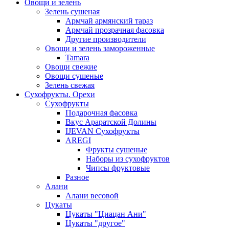
Овощи и зелень
Зелень сушеная
Армчай армянский тараз
Армчай прозрачная фасовка
Другие производители
Овощи и зелень замороженные
Tamara
Овощи свежие
Овощи сушеные
Зелень свежая
Сухофрукты. Орехи
Сухофрукты
Подарочная фасовка
Вкус Араратской Долины
IJEVAN Сухофрукты
AREGI
Фрукты сушеные
Наборы из сухофруктов
Чипсы фруктовые
Разное
Алани
Алани весовой
Цукаты
Цукаты "Циацан Ани"
Цукаты "другое"