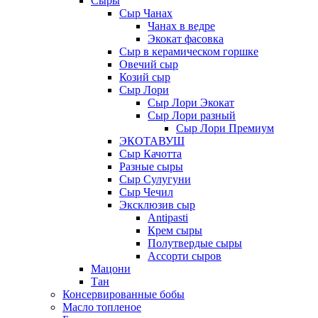
Сыры
Сыр Чанах
Чанах в ведре
Экокат фасовка
Сыр в керамическом горшке
Овечий сыр
Козий сыр
Сыр Лори
Сыр Лори Экокат
Сыр Лори разный
Сыр Лори Премиум
ЭКОТАВУШ
Сыр Качотта
Разные сыры
Сыр Сулугуни
Сыр Чечил
Эксклюзив сыр
Antipasti
Крем сыры
Полутвердые сыры
Ассорти сыров
Мацони
Тан
Консервированные бобы
Масло топленое