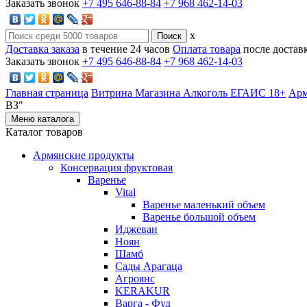
Заказать звонок
+7 495 646-88-84
+7 968 462-14-03
x
Доставка заказа
в течение 24 часов
Оплата товара
после достав
Заказать звонок
+7 495 646-88-84
+7 968 462-14-03
Главная страница
Витрина Магазина Алкоголь ЕГАИС 18+
Арм
ВЗ"
Меню каталога
Каталог товаров
Армянские продукты
Консервация фруктовая
Варенье
Vital
Варенье маленький объем
Варенье большой объем
Иджеван
Ноян
Шамб
Сады Арагаца
Агроянс
KERAKUR
Варга - Фуд