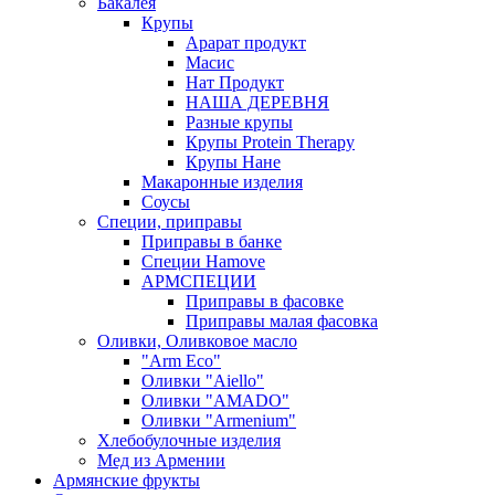
Бакалея
Крупы
Арарат продукт
Масис
Нат Продукт
НАША ДЕРЕВНЯ
Разные крупы
Крупы Protein Therapy
Крупы Нане
Макаронные изделия
Соусы
Специи, приправы
Приправы в банке
Специи Hamove
АРМСПЕЦИИ
Приправы в фасовке
Приправы малая фасовка
Оливки, Оливковое масло
"Arm Eco"
Оливки "Aiello"
Оливки "AMADO"
Оливки "Armenium"
Хлебобулочные изделия
Мед из Армении
Армянские фрукты