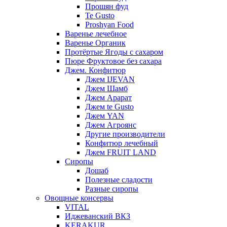
Прошян фуд
Te Gusto
Proshyan Food
Варенье лечебное
Варенье Органик
Протёртые Ягоды с сахаром
Пюре Фруктовое без сахара
Джем. Конфитюр
Джем IJEVAN
Джем Шамб
Джем Арарат
Джем te Gusto
Джем YAN
Джем Агроянс
Другие производители
Конфитюр лечебный
Джем FRUIT LAND
Сиропы
Дошаб
Полезные сладости
Разные сиропы
Овощные консервы
VITAL
Иджеванский ВКЗ
KERAKUR