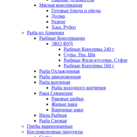
Мясная консервация
Готовые блюда и обеды
Долма
Разное
Хаш. Рубец
Рыба из Армении
Рыбные Консервации
ЭКО ФУД
Рыбные Консервы 240 г
Супы. Уха. Щи
Рыбные Филе-кусочки. Суфле
Рыбные Консервы 160 г
Рыба Охлажденная
Рыба замороженная
Рыба копченая
Рыба холодного копчения
Раки Севанские
Раковые шейки
Живые раки
Варенные раки
Икра Рыбная
Рыба Свежая
Грибы маринованные
Кисломолочные продукты