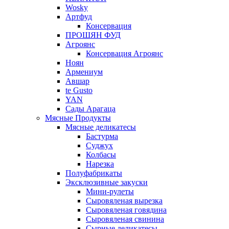
Wosky
Артфуд
Консервация
ПРОШЯН ФУД
Агроянс
Консервация Агроянс
Ноян
Армениум
Авшар
te Gusto
YAN
Сады Арагаца
Мясные Продукты
Мясные деликатесы
Бастурма
Суджух
Колбасы
Нарезка
Полуфабрикаты
Эксклюзивные закуски
Мини-рулеты
Сыровяленая вырезка
Сыровяленая говядина
Сыровяленая свинина
Сырные деликатесы