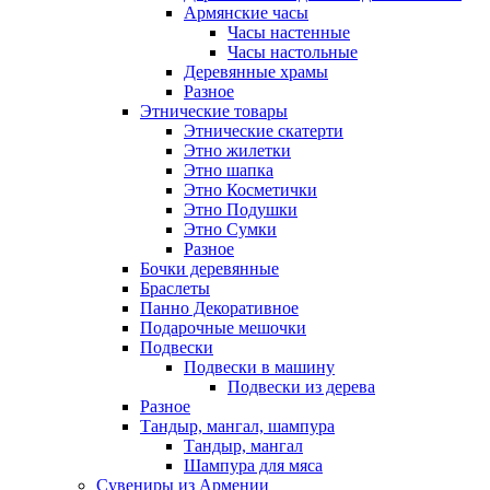
Армянские часы
Часы настенные
Часы настольные
Деревянные храмы
Разное
Этнические товары
Этнические скатерти
Этно жилетки
Этно шапка
Этно Косметички
Этно Подушки
Этно Сумки
Разное
Бочки деревянные
Браслеты
Панно Декоративное
Подарочные мешочки
Подвески
Подвески в машину
Подвески из дерева
Разное
Тандыр, мангал, шампура
Тандыр, мангал
Шампура для мяса
Сувениры из Армении