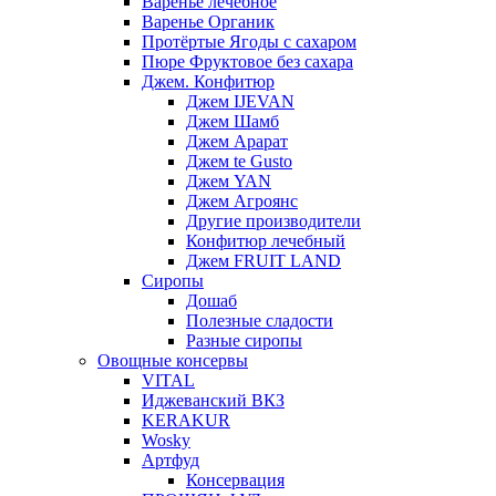
Варенье лечебное
Варенье Органик
Протёртые Ягоды с сахаром
Пюре Фруктовое без сахара
Джем. Конфитюр
Джем IJEVAN
Джем Шамб
Джем Арарат
Джем te Gusto
Джем YAN
Джем Агроянс
Другие производители
Конфитюр лечебный
Джем FRUIT LAND
Сиропы
Дошаб
Полезные сладости
Разные сиропы
Овощные консервы
VITAL
Иджеванский ВКЗ
KERAKUR
Wosky
Артфуд
Консервация