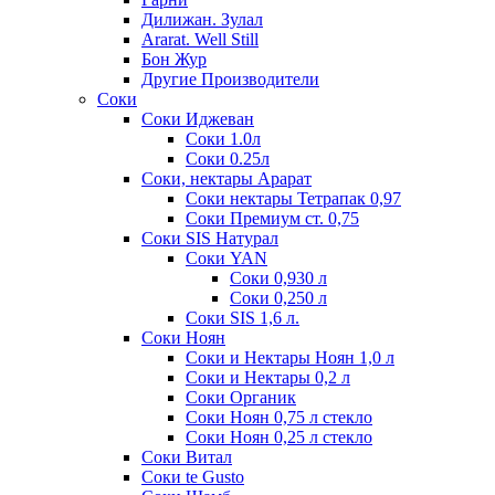
Дилижан. Зулал
Ararat. Well Still
Бон Жур
Другие Производители
Соки
Соки Иджеван
Соки 1.0л
Соки 0.25л
Соки, нектары Арарат
Соки нектары Тетрапак 0,97
Соки Премиум ст. 0,75
Соки SIS Натурал
Соки YAN
Соки 0,930 л
Соки 0,250 л
Соки SIS 1,6 л.
Соки Ноян
Соки и Нектары Ноян 1,0 л
Соки и Нектары 0,2 л
Соки Органик
Соки Ноян 0,75 л стекло
Соки Ноян 0,25 л стекло
Соки Витал
Соки te Gusto