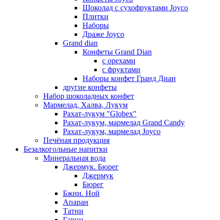
Шоколад с сухофруктами Joyco
Плитки
Наборы
Драже Joyco
Grand dian
Конфеты Grand Dian
с орехами
с фруктами
Наборы конфет Гранд Диан
другие конфеты
Набор шоколадных конфет
Мармелад, Халва, Лукум
Рахат-лукум "Globex"
Рахат-лукум, мармелад Grand Candy
Рахат-лукум, мармелад Joyco
Печёная продукция
Безалкогольные напитки
Минеральная вода
Джермук. Бюрег
Джермук
Бюрег
Бжни. Ной
Апаран
Татни
Гарни