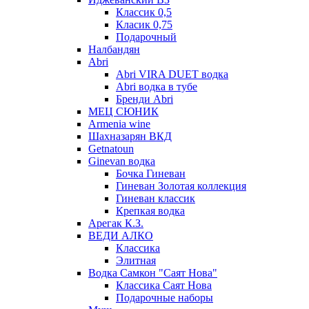
Классик 0,5
Класик 0,75
Подарочный
Налбандян
Abri
Abri VIRA DUET водка
Abri водка в тубе
Бренди Abri
МЕЦ СЮНИК
Armenia wine
Шахназарян ВКД
Getnatoun
Ginevan водка
Бочка Гиневан
Гиневан Золотая коллекция
Гиневан классик
Крепкая водка
Арегак К.З.
ВЕДИ АЛКО
Классика
Элитная
Водка Самкон "Саят Нова"
Классика Саят Нова
Подарочные наборы