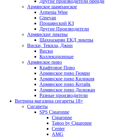
Другие производители бренди
Армянское шампанское
Armenia Wine
Ginevan
Прошянский КЗ
Другие Производители
Армянские ликеры
Шахназарян ЕКД ликеры
Виски, Текила, Джин
Виски
Коллекционные
Армянское пиво
Крафтовое Пиво
Армянское пиво Гюмри
Армянское пиво Киликия
Армянское пиво Котайк
Армянское пиво Дилижан
Разные производители
Витрина магазина сигареты 18+
Cигареты
SPS Cigaronne
Сigaronne
Tattoo by Cigaronne
Center
AMG