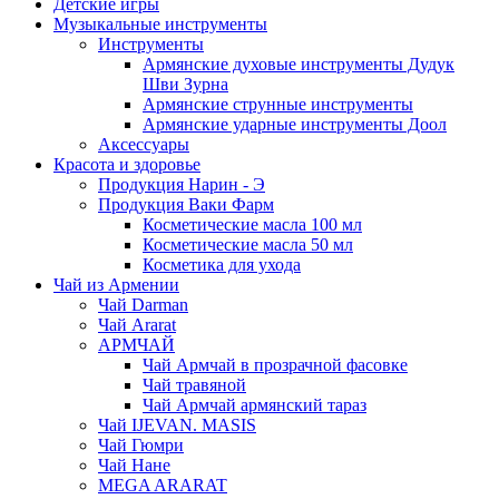
Детские игры
Музыкальные инструменты
Инструменты
Армянские духовые инструменты Дудук
Шви Зурна
Армянские струнные инструменты
Армянские ударные инструменты Доол
Аксессуары
Красота и здоровье
Продукция Нарин - Э
Продукция Ваки Фарм
Косметические масла 100 мл
Косметические масла 50 мл
Косметика для ухода
Чай из Армении
Чай Darman
Чай Ararat
АРМЧАЙ
Чай Армчай в прозрачной фасовке
Чай травяной
Чай Армчай армянский тараз
Чай IJEVAN. MASIS
Чай Гюмри
Чай Нане
MEGA ARARAT