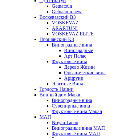
ТД Гетнатун
Getnatoun
Getnatoun new
Воскевазский ВЗ
VOSKEVAZ
ARARTUNI
VOSKEVAZ ELITE
Прошянский КЗ
Виноградные вина
Виноградные
Арт Палас
Фруктовые вина
Дерево Жизни
Органические вина
Арцруни
Элитные Вина
Гордость Нации
Винный дом Маран
Виноградные вина
Сувенирные вина
Фруктовые вина Маран
МАП
Noyan Tapan
Виноградные вина МАП
Фруктовые вина МАП