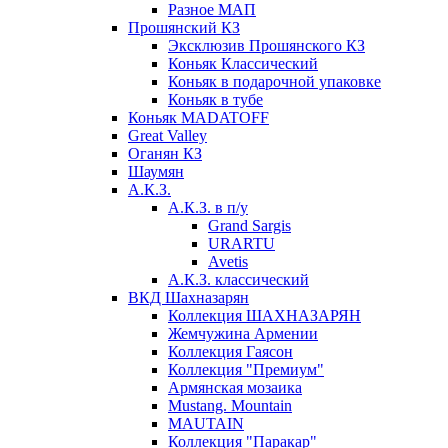
Разное МАП
Прошянский КЗ
Эксклюзив Прошянского КЗ
Коньяк Классический
Коньяк в подарочной упаковке
Коньяк в тубе
Коньяк MADATOFF
Great Valley
Оганян КЗ
Шаумян
А.К.З.
А.К.З. в п/у
Grand Sargis
URARTU
Avetis
А.К.З. классический
ВКД Шахназарян
Коллекция ШАХНАЗАРЯН
Жемчужина Армении
Коллекция Гаясон
Коллекция "Премиум"
Армянская мозаика
Mustang. Mountain
MAUTAIN
Коллекция "Паракар"