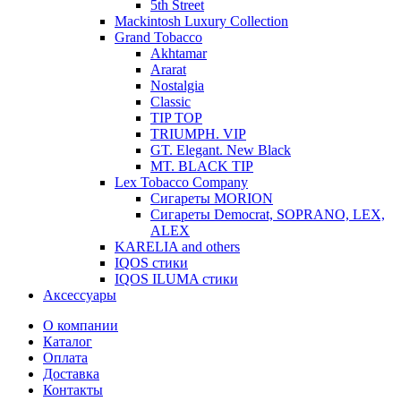
5th Street
Mackintosh Luxury Collection
Grand Tobacco
Akhtamar
Ararat
Nostalgia
Classic
TIP TOP
TRIUMPH. VIP
GT. Elegant. New Black
MT. BLACK TIP
Lex Tobacco Company
Сигареты MORION
Сигареты Democrat, SOPRANO, LEX,
ALEX
KARELIA and others
IQOS стики
IQOS ILUMA стики
Аксессуары
О компании
Каталог
Оплата
Доставка
Контакты