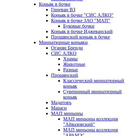
Коньяк в бочке
Гиневан ВЗ
Коньяк в бочке "СИС АЛКО"
Коньяк в бочке ЗАО "МАП"
Буковые бочки
Коньяк в бочке Иджеванский
Прошянский коньяк в бочке
Миниатюрные коньяки
Оганян Бренди
СИС АЛКО
Храмы
Животные
Разные
Прошянский
Классический миниатюрный
коньяк
Сувенирный миниатюрный
коньяк
Мадатовъ
Мараси
МАП миньоны
МАП миньоны коллекция
"Айвазовский"
МАП миньоны коллекция
"АРАМЭ"