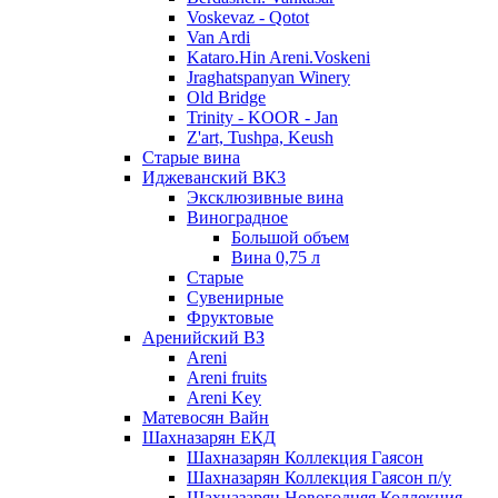
Voskevaz - Qotot
Van Ardi
Kataro.Hin Areni.Voskeni
Jraghatspanyan Winery
Old Bridge
Trinity - KOOR - Jan
Z'art, Tushpa, Keush
Старые вина
Иджеванский ВК3
Эксклюзивные вина
Виноградное
Большой объем
Вина 0,75 л
Старые
Сувенирные
Фруктовые
Аренийский ВЗ
Areni
Areni fruits
Areni Key
Матевосян Вайн
Шахназарян ЕКД
Шахназарян Коллекция Гаясон
Шахназарян Коллекция Гаясон п/у
Шахназарян Новогодняя Коллекция