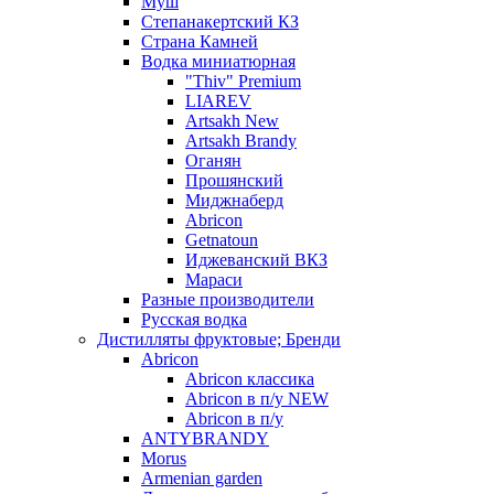
Муш
Степанакертский КЗ
Страна Камней
Водка миниатюрная
"Thiv" Premium
LIAREV
Artsakh New
Artsakh Brandy
Оганян
Прошянский
Миджнаберд
Abricon
Getnatoun
Иджеванский ВКЗ
Мараси
Разные производители
Русская водка
Дистилляты фруктовые; Бренди
Abricon
Abricon классика
Abricon в п/у NEW
Abricon в п/у
ANTYBRANDY
Morus
Armenian garden