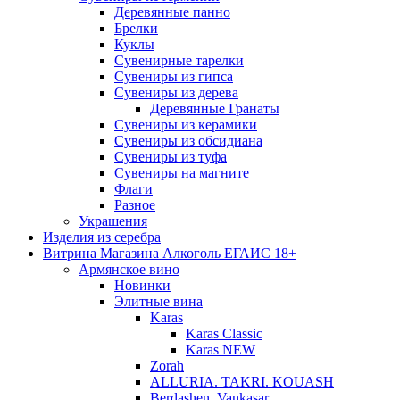
Деревянные панно
Брелки
Куклы
Сувенирные тарелки
Сувениры из гипса
Сувениры из дерева
Деревянные Гранаты
Сувениры из керамики
Сувениры из обсидиана
Сувениры из туфа
Сувениры на магните
Флаги
Разное
Украшения
Изделия из серебра
Витрина Магазина Алкоголь ЕГАИС 18+
Армянское вино
Новинки
Элитные вина
Karas
Karas Classic
Karas NEW
Zorah
ALLURIA. TAKRI. KOUASH
Berdashen. Vankasar