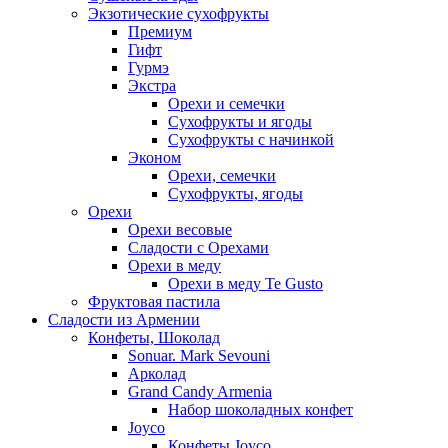
Экзотические сухофрукты
Премиум
Гифт
Гурмэ
Экстра
Орехи и семечки
Сухофрукты и ягоды
Сухофрукты с начинкой
Эконом
Орехи, семечки
Сухофрукты, ягоды
Орехи
Орехи весовые
Сладости с Орехами
Орехи в меду
Орехи в меду Te Gusto
Фруктовая пастила
Сладости из Армении
Конфеты, Шоколад
Sonuar. Mark Sevouni
Арколад
Grand Candy Armenia
Набор шоколадных конфет
Joyco
Конфеты Joyco