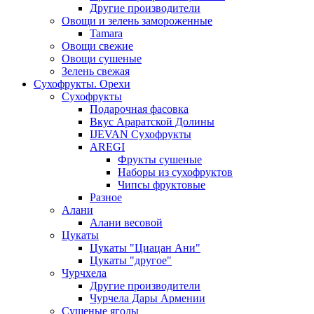
Другие производители
Овощи и зелень замороженные
Tamara
Овощи свежие
Овощи сушеные
Зелень свежая
Сухофрукты. Орехи
Сухофрукты
Подарочная фасовка
Вкус Араратской Долины
IJEVAN Сухофрукты
AREGI
Фрукты сушеные
Наборы из сухофруктов
Чипсы фруктовые
Разное
Алани
Алани весовой
Цукаты
Цукаты "Циацан Ани"
Цукаты "другое"
Чурчхела
Другие производители
Чурчела Дары Армении
Сушеные ягоды