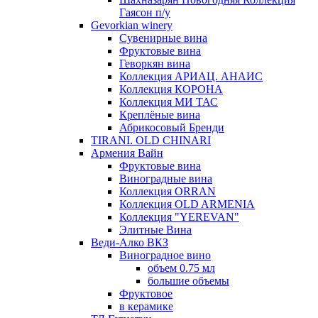
Гаясон п/у
Gevorkian winery
Сувенирные вина
Фруктовые вина
Геворкян вина
Коллекция АРИАЦ. АНАИС
Коллекция КОРОНА
Коллекция МИ ТАС
Креплёные вина
Абрикосовый Бренди
TIRANI. OLD CHINARI
Армения Вайн
Фруктовые вина
Виноградные вина
Коллекция ORRAN
Коллекция OLD ARMENIA
Коллекция "YEREVAN"
Элитные Вина
Веди-Алко ВКЗ
Виноградное вино
объем 0.75 мл
большие объемы
Фруктовое
в керамике