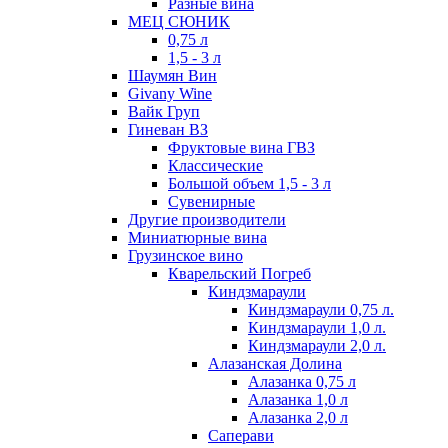
Разные вина
МЕЦ СЮНИК
0,75 л
1,5 - 3 л
Шаумян Вин
Givany Wine
Вайк Груп
Гиневан ВЗ
Фруктовые вина ГВЗ
Классические
Большой объем 1,5 - 3 л
Сувенирные
Другие производители
Миниатюрные вина
Грузинское вино
Кварельский Погреб
Киндзмараули
Киндзмараули 0,75 л.
Киндзмараули 1,0 л.
Киндзмараули 2,0 л.
Алазанская Долина
Алазанка 0,75 л
Алазанка 1,0 л
Алазанка 2,0 л
Саперави