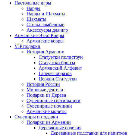
Настольные игры
Нарды
Нарды и Шахматы
Шахматы
Столы ломберные
Аксессуары для игр
Армянские Этно Ковры
Армянские ковры
VIP подарки
История Армении
Статуэтки полистоун
Статуэтки бронза
Армянский Алфавит
Галерея образов
Церкви.Статуэтки
История России
Мировые деятели
Подарки из Дерева
Сувенирные светильники
Сувенирные ночники
Армянские монеты
Сувениры и подарки
Подарки из Армении
Деревянные изделия
Деревянные подставки для напитков