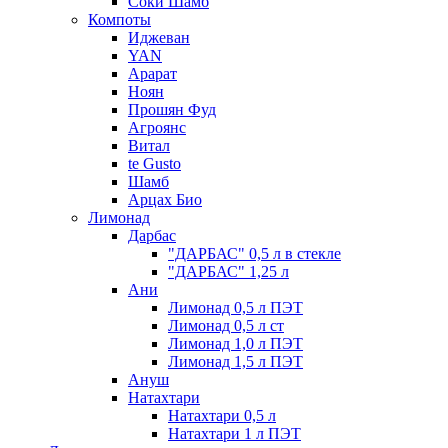
Соки Шамб
Компоты
Иджеван
YAN
Арарат
Ноян
Прошян Фуд
Агроянс
Витал
te Gusto
Шамб
Арцах Био
Лимонад
Дарбас
"ДАРБАС" 0,5 л в стекле
"ДАРБАС" 1,25 л
Ани
Лимонад 0,5 л ПЭТ
Лимонад 0,5 л ст
Лимонад 1,0 л ПЭТ
Лимонад 1,5 л ПЭТ
Ануш
Натахтари
Натахтари 0,5 л
Натахтари 1 л ПЭТ