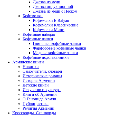
Джезва из меди
Джезва индукционной
Джезва из меди с Песком
Кофемолки
Кофемолки E.Balyan
Кофемолки Классические
Кофемолки Мини
Кофейные наборы
Кофейные чашки
Глиняные кофейные чашки
Фарфоровые кофейные чашки
Медные кофейные чашки
Кофейные подстаканники
Армянские книги
Новинки
Самоучители, словари
Исторические романы
История Армении
Детские книги
Иcкусство и культура
Книги об Армении
О Геноциде Армян
Публицистика
Религия Армении
Кроссворды. Сканворды