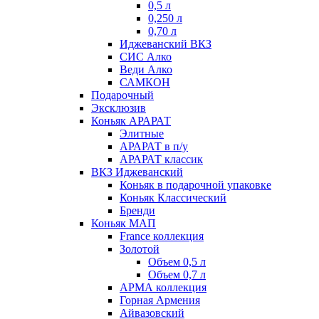
0,5 л
0,250 л
0,70 л
Иджеванский ВКЗ
СИС Алко
Веди Алко
САМКОН
Подарочный
Эксклюзив
Коньяк АРАРАТ
Элитные
АРАРАТ в п/у
АРАРАТ классик
ВКЗ Иджеванский
Коньяк в подарочной упаковке
Коньяк Классический
Бренди
Коньяк МАП
France коллекция
Золотой
Объем 0,5 л
Объем 0,7 л
АРМА коллекция
Горная Армения
Айвазовский