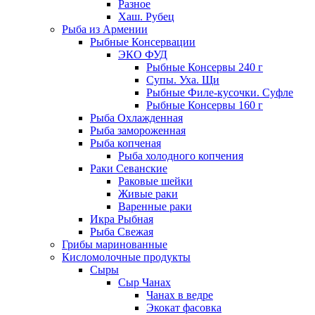
Разное
Хаш. Рубец
Рыба из Армении
Рыбные Консервации
ЭКО ФУД
Рыбные Консервы 240 г
Супы. Уха. Щи
Рыбные Филе-кусочки. Суфле
Рыбные Консервы 160 г
Рыба Охлажденная
Рыба замороженная
Рыба копченая
Рыба холодного копчения
Раки Севанские
Раковые шейки
Живые раки
Варенные раки
Икра Рыбная
Рыба Свежая
Грибы маринованные
Кисломолочные продукты
Сыры
Сыр Чанах
Чанах в ведре
Экокат фасовка