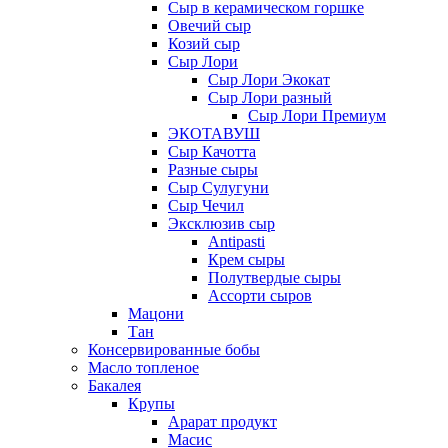
Сыр в керамическом горшке
Овечий сыр
Козий сыр
Сыр Лори
Сыр Лори Экокат
Сыр Лори разный
Сыр Лори Премиум
ЭКОТАВУШ
Сыр Качотта
Разные сыры
Сыр Сулугуни
Сыр Чечил
Эксклюзив сыр
Antipasti
Крем сыры
Полутвердые сыры
Ассорти сыров
Мацони
Тан
Консервированные бобы
Масло топленое
Бакалея
Крупы
Арарат продукт
Масис