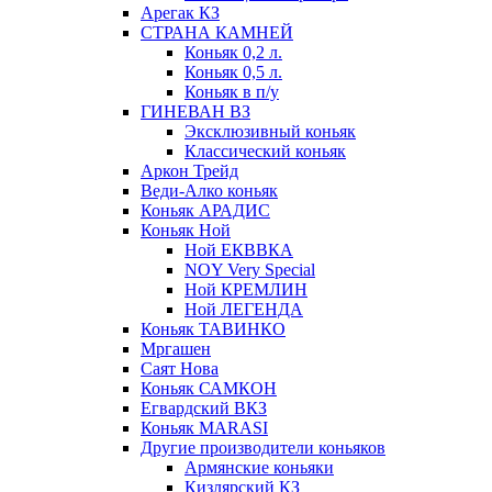
Арегак КЗ
СТРАНА КАМНЕЙ
Коньяк 0,2 л.
Коньяк 0,5 л.
Коньяк в п/у
ГИНЕВАН ВЗ
Эксклюзивный коньяк
Классический коньяк
Аркон Трейд
Веди-Алко коньяк
Коньяк АРАДИС
Коньяк Ной
Ной ЕКВВКА
NOY Very Special
Ной КРЕМЛИН
Ной ЛЕГЕНДА
Коньяк ТАВИНКО
Мргашен
Саят Нова
Коньяк САМКОН
Егвардский ВКЗ
Коньяк MARASI
Другие производители коньяков
Армянские коньяки
Кизлярский КЗ