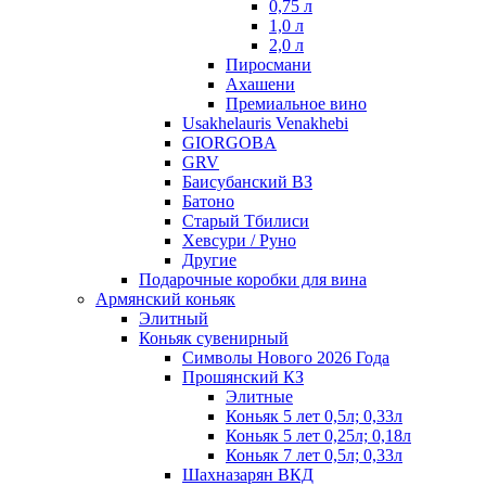
0,75 л
1,0 л
2,0 л
Пиросмани
Ахашени
Премиальное вино
Usakhelauris Venakhebi
GIORGOBA
GRV
Баисубанский ВЗ
Батоно
Старый Тбилиси
Хевсури / Руно
Другие
Подарочные коробки для вина
Армянский коньяк
Элитный
Коньяк сувенирный
Символы Нового 2026 Года
Прошянский КЗ
Элитные
Коньяк 5 лет 0,5л; 0,33л
Коньяк 5 лет 0,25л; 0,18л
Коньяк 7 лет 0,5л; 0,33л
Шахназарян ВКД