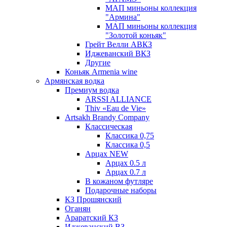
МАП миньоны коллекция
"Армина"
МАП миньоны коллекция
"Золотой коньяк"
Грейт Велли АВКЗ
Иджеванский ВКЗ
Другие
Коньяк Armenia wine
Армянская водка
Премиум водка
ARSSI ALLIANCE
Thiv «Eau de Vie»
Artsakh Brandy Company
Классическая
Классика 0,75
Классика 0,5
Арцах NEW
Арцах 0.5 л
Арцах 0.7 л
В кожаном футляре
Подарочные наборы
КЗ Прошянский
Оганян
Араратский КЗ
Иджеванский ВЗ