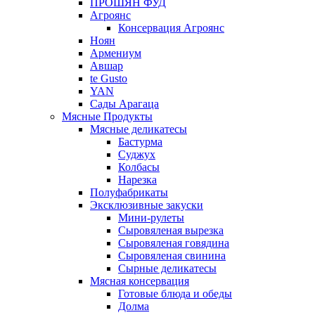
ПРОШЯН ФУД
Агроянс
Консервация Агроянс
Ноян
Армениум
Авшар
te Gusto
YAN
Сады Арагаца
Мясные Продукты
Мясные деликатесы
Бастурма
Суджух
Колбасы
Нарезка
Полуфабрикаты
Эксклюзивные закуски
Мини-рулеты
Сыровяленая вырезка
Сыровяленая говядина
Сыровяленая свинина
Сырные деликатесы
Мясная консервация
Готовые блюда и обеды
Долма