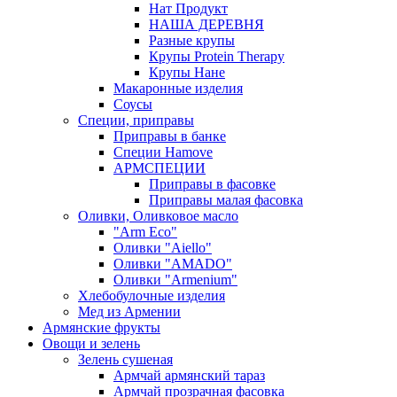
Нат Продукт
НАША ДЕРЕВНЯ
Разные крупы
Крупы Protein Therapy
Крупы Нане
Макаронные изделия
Соусы
Специи, приправы
Приправы в банке
Специи Hamove
АРМСПЕЦИИ
Приправы в фасовке
Приправы малая фасовка
Оливки, Оливковое масло
"Arm Eco"
Оливки "Aiello"
Оливки "AMADO"
Оливки "Armenium"
Хлебобулочные изделия
Мед из Армении
Армянские фрукты
Овощи и зелень
Зелень сушеная
Армчай армянский тараз
Армчай прозрачная фасовка