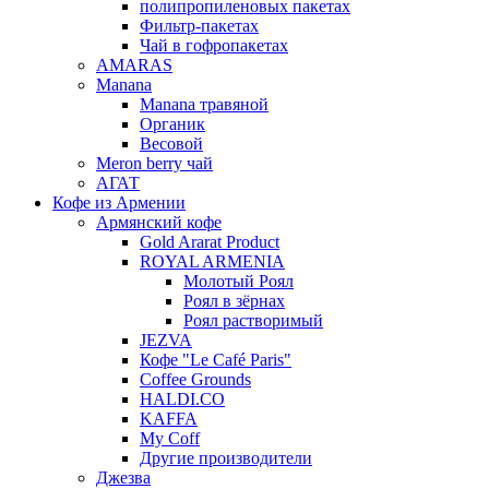
полипропиленовых пакетах
Фильтр-пакетах
Чай в гофропакетах
AMARAS
Manana
Manana травяной
Органик
Весовой
Meron berry чай
АГАТ
Кофе из Армении
Армянский кофе
Gold Ararat Product
ROYAL ARMENIA
Молотый Роял
Роял в зёрнах
Роял растворимый
JEZVA
Кофе "Le Café Paris"
Coffee Grounds
HALDI.CO
KAFFA
My Coff
Другие производители
Джезва