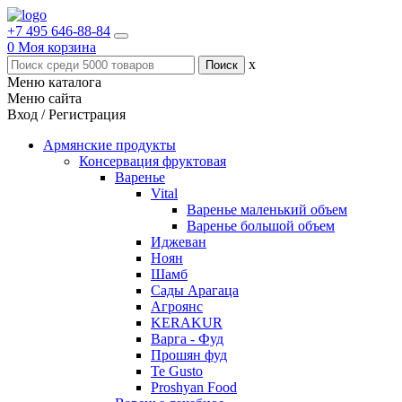
+7 495 646-88-84
0
Моя корзина
x
Меню каталога
Меню сайта
Вход / Регистрация
Армянские продукты
Консервация фруктовая
Варенье
Vital
Варенье маленький объем
Варенье большой объем
Иджеван
Ноян
Шамб
Сады Арагаца
Агроянс
KERAKUR
Варга - Фуд
Прошян фуд
Te Gusto
Proshyan Food