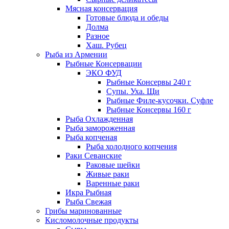
Мясная консервация
Готовые блюда и обеды
Долма
Разное
Хаш. Рубец
Рыба из Армении
Рыбные Консервации
ЭКО ФУД
Рыбные Консервы 240 г
Супы. Уха. Щи
Рыбные Филе-кусочки. Суфле
Рыбные Консервы 160 г
Рыба Охлажденная
Рыба замороженная
Рыба копченая
Рыба холодного копчения
Раки Севанские
Раковые шейки
Живые раки
Варенные раки
Икра Рыбная
Рыба Свежая
Грибы маринованные
Кисломолочные продукты