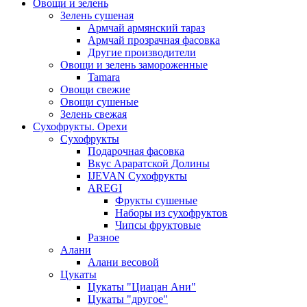
Овощи и зелень
Зелень сушеная
Армчай армянский тараз
Армчай прозрачная фасовка
Другие производители
Овощи и зелень замороженные
Tamara
Овощи свежие
Овощи сушеные
Зелень свежая
Сухофрукты. Орехи
Сухофрукты
Подарочная фасовка
Вкус Араратской Долины
IJEVAN Сухофрукты
AREGI
Фрукты сушеные
Наборы из сухофруктов
Чипсы фруктовые
Разное
Алани
Алани весовой
Цукаты
Цукаты "Циацан Ани"
Цукаты "другое"