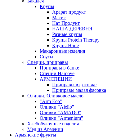
Бакалея
Крупы
Арарат продукт
Масис
Нат Продукт
НАША ДЕРЕВНЯ
Разные крупы
Крупы Protein Therapy
Крупы Нане
Макаронные изделия
Соусы
Специи, приправы
Приправы в банке
Специи Hamove
АРМСПЕЦИИ
Приправы в фасовке
Приправы малая фасовка
Оливки, Оливковое масло
"Arm Eco"
Оливки "Aiello"
Оливки "AMADO"
Оливки "Armenium"
Хлебобулочные изделия
Мед из Армении
Армянские фрукты