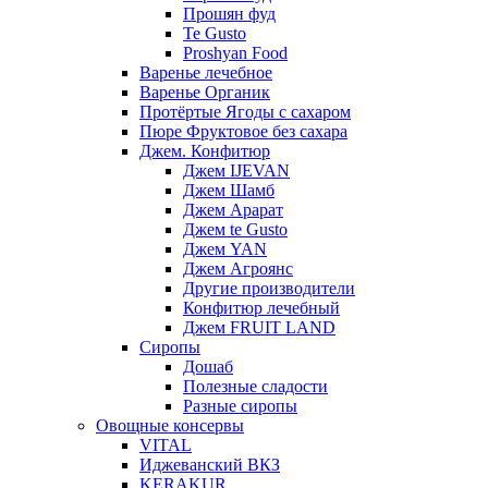
Прошян фуд
Te Gusto
Proshyan Food
Варенье лечебное
Варенье Органик
Протёртые Ягоды с сахаром
Пюре Фруктовое без сахара
Джем. Конфитюр
Джем IJEVAN
Джем Шамб
Джем Арарат
Джем te Gusto
Джем YAN
Джем Агроянс
Другие производители
Конфитюр лечебный
Джем FRUIT LAND
Сиропы
Дошаб
Полезные сладости
Разные сиропы
Овощные консервы
VITAL
Иджеванский ВКЗ
KERAKUR