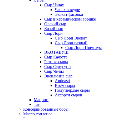
Сыры
Сыр Чанах
Чанах в ведре
Экокат фасовка
Сыр в керамическом горшке
Овечий сыр
Козий сыр
Сыр Лори
Сыр Лори Экокат
Сыр Лори разный
Сыр Лори Премиум
ЭКОТАВУШ
Сыр Качотта
Разные сыры
Сыр Сулугуни
Сыр Чечил
Эксклюзив сыр
Antipasti
Крем сыры
Полутвердые сыры
Ассорти сыров
Мацони
Тан
Консервированные бобы
Масло топленое