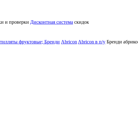
ки и проверки
Дисконтная система
скидок
тилляты фруктовые; Бренди
Abricon
Abricon в п/у
Бренди абрик