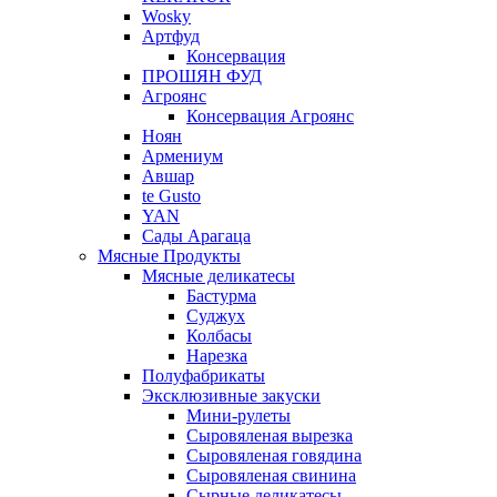
Wosky
Артфуд
Консервация
ПРОШЯН ФУД
Агроянс
Консервация Агроянс
Ноян
Армениум
Авшар
te Gusto
YAN
Сады Арагаца
Мясные Продукты
Мясные деликатесы
Бастурма
Суджух
Колбасы
Нарезка
Полуфабрикаты
Эксклюзивные закуски
Мини-рулеты
Сыровяленая вырезка
Сыровяленая говядина
Сыровяленая свинина
Сырные деликатесы