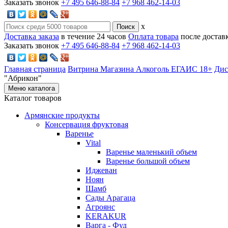
Заказать звонок
+7 495 646-88-84
+7 968 462-14-03
x
Доставка заказа
в течение 24 часов
Оплата товара
после достав
Заказать звонок
+7 495 646-88-84
+7 968 462-14-03
Главная страница
Витрина Магазина Алкоголь ЕГАИС 18+
Дис
"Абрикон"
Меню каталога
Каталог товаров
Армянские продукты
Консервация фруктовая
Варенье
Vital
Варенье маленький объем
Варенье большой объем
Иджеван
Ноян
Шамб
Сады Арагаца
Агроянс
KERAKUR
Варга - Фуд