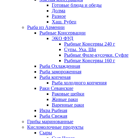
Готовые блюда и обеды
Долма
Разное
Хаш. Рубец
Рыба из Армении
Рыбные Консервации
ЭКО ФУД
Рыбные Консервы 240 г
Супы. Уха. Щи
Рыбные Филе-кусочки. Суфле
Рыбные Консервы 160 г
Рыба Охлажденная
Рыба замороженная
Рыба копченая
Рыба холодного копчения
Раки Севанские
Раковые шейки
Живые раки
Варенные раки
Икра Рыбная
Рыба Свежая
Грибы маринованные
Кисломолочные продукты
Сыры