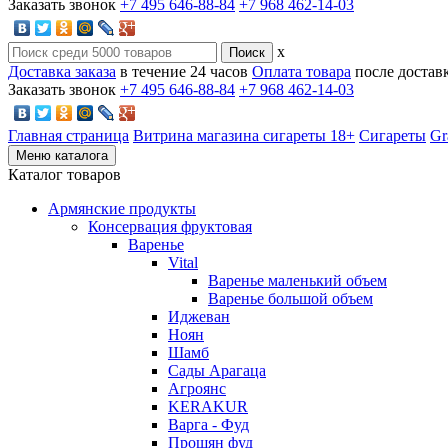
Заказать звонок
+7 495 646-88-84
+7 968 462-14-03
x
Доставка заказа
в течение 24 часов
Оплата товара
после достав
Заказать звонок
+7 495 646-88-84
+7 968 462-14-03
Главная страница
Витрина магазина сигареты 18+
Cигареты
Gr
Меню каталога
Каталог товаров
Армянские продукты
Консервация фруктовая
Варенье
Vital
Варенье маленький объем
Варенье большой объем
Иджеван
Ноян
Шамб
Сады Арагаца
Агроянс
KERAKUR
Варга - Фуд
Прошян фуд