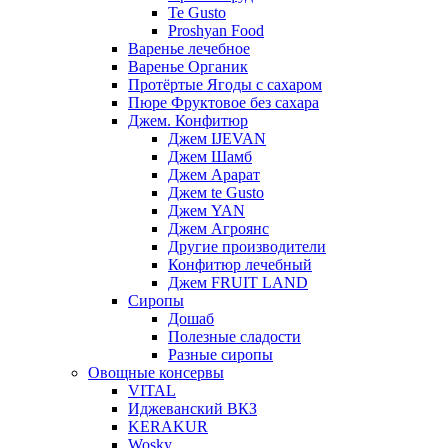
Te Gusto
Proshyan Food
Варенье лечебное
Варенье Органик
Протёртые Ягоды с сахаром
Пюре Фруктовое без сахара
Джем. Конфитюр
Джем IJEVAN
Джем Шамб
Джем Арарат
Джем te Gusto
Джем YAN
Джем Агроянс
Другие производители
Конфитюр лечебный
Джем FRUIT LAND
Сиропы
Дошаб
Полезные сладости
Разные сиропы
Овощные консервы
VITAL
Иджеванский ВКЗ
KERAKUR
Wosky