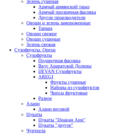
Зелень сушеная
Армчай армянский тараз
Армчай прозрачная фасовка
Другие производители
Овощи и зелень замороженные
Tamara
Овощи свежие
Овощи сушеные
Зелень свежая
Сухофрукты. Орехи
Сухофрукты
Подарочная фасовка
Вкус Араратской Долины
IJEVAN Сухофрукты
AREGI
Фрукты сушеные
Наборы из сухофруктов
Чипсы фруктовые
Разное
Алани
Алани весовой
Цукаты
Цукаты "Циацан Ани"
Цукаты "другое"
Чурчхела