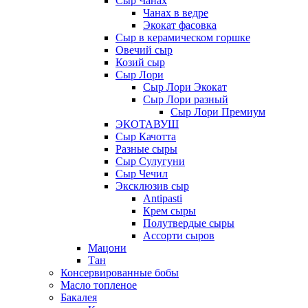
Сыр Чанах
Чанах в ведре
Экокат фасовка
Сыр в керамическом горшке
Овечий сыр
Козий сыр
Сыр Лори
Сыр Лори Экокат
Сыр Лори разный
Сыр Лори Премиум
ЭКОТАВУШ
Сыр Качотта
Разные сыры
Сыр Сулугуни
Сыр Чечил
Эксклюзив сыр
Antipasti
Крем сыры
Полутвердые сыры
Ассорти сыров
Мацони
Тан
Консервированные бобы
Масло топленое
Бакалея