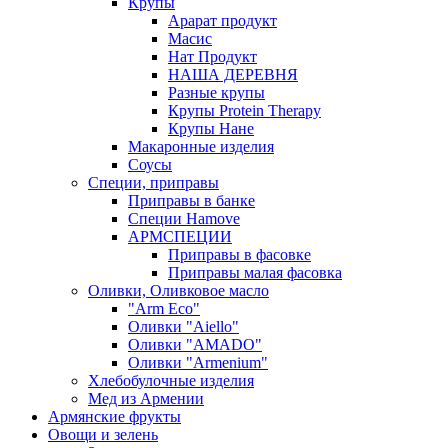
Крупы
Арарат продукт
Масис
Нат Продукт
НАША ДЕРЕВНЯ
Разные крупы
Крупы Protein Therapy
Крупы Нане
Макаронные изделия
Соусы
Специи, приправы
Приправы в банке
Специи Hamove
АРМСПЕЦИИ
Приправы в фасовке
Приправы малая фасовка
Оливки, Оливковое масло
"Arm Eco"
Оливки "Aiello"
Оливки "AMADO"
Оливки "Armenium"
Хлебобулочные изделия
Мед из Армении
Армянские фрукты
Овощи и зелень