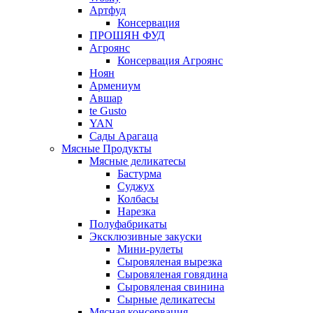
Артфуд
Консервация
ПРОШЯН ФУД
Агроянс
Консервация Агроянс
Ноян
Армениум
Авшар
te Gusto
YAN
Сады Арагаца
Мясные Продукты
Мясные деликатесы
Бастурма
Суджух
Колбасы
Нарезка
Полуфабрикаты
Эксклюзивные закуски
Мини-рулеты
Сыровяленая вырезка
Сыровяленая говядина
Сыровяленая свинина
Сырные деликатесы
Мясная консервация