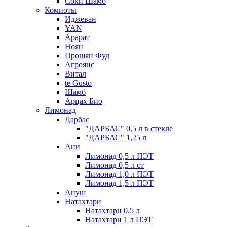
Соки Шамб
Компоты
Иджеван
YAN
Арарат
Ноян
Прошян Фуд
Агроянс
Витал
te Gusto
Шамб
Арцах Био
Лимонад
Дарбас
"ДАРБАС" 0,5 л в стекле
"ДАРБАС" 1,25 л
Ани
Лимонад 0,5 л ПЭТ
Лимонад 0,5 л ст
Лимонад 1,0 л ПЭТ
Лимонад 1,5 л ПЭТ
Ануш
Натахтари
Натахтари 0,5 л
Натахтари 1 л ПЭТ