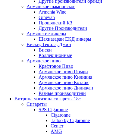
Другие производители бренди
Армянское шампанское
Armenia Wine
Ginevan
Прошянский КЗ
Другие Производители
Армянские ликеры
Шахназарян ЕКД ликеры
Виски, Текила, Джин
Виски
Коллекционные
Армянское пиво
Крафтовое Пиво
Армянское пиво Гюмри
Армянское пиво Киликия
Армянское пиво Котайк
Армянское пиво Дилижан
Разные производители
Витрина магазина сигареты 18+
Cигареты
SPS Cigaronne
Сigaronne
Tattoo by Cigaronne
Center
AMG