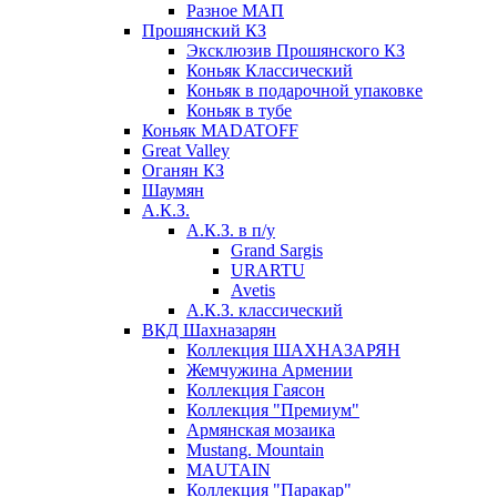
Разное МАП
Прошянский КЗ
Эксклюзив Прошянского КЗ
Коньяк Классический
Коньяк в подарочной упаковке
Коньяк в тубе
Коньяк MADATOFF
Great Valley
Оганян КЗ
Шаумян
А.К.З.
А.К.З. в п/у
Grand Sargis
URARTU
Avetis
А.К.З. классический
ВКД Шахназарян
Коллекция ШАХНАЗАРЯН
Жемчужина Армении
Коллекция Гаясон
Коллекция "Премиум"
Армянская мозаика
Mustang. Mountain
MAUTAIN
Коллекция "Паракар"