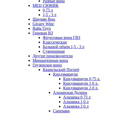
Разные вина
МЕЦ СЮНИК
0,75 л
1,5 - 3 л
Шаумян Вин
Givany Wine
Вайк Груп
Гиневан ВЗ
Фруктовые вина ГВЗ
Классические
Большой объем 1,5 - 3 л
Сувенирные
Другие производители
Миниатюрные вина
Грузинское вино
Кварельский Погреб
Киндзмараули
Киндзмараули 0,75 л.
Киндзмараули 1,0 л.
Киндзмараули 2,0 л.
Алазанская Долина
Алазанка 0,75 л
Алазанка 1,0 л
Алазанка 2,0 л
Саперави