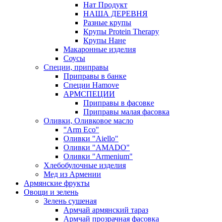
Нат Продукт
НАША ДЕРЕВНЯ
Разные крупы
Крупы Protein Therapy
Крупы Нане
Макаронные изделия
Соусы
Специи, приправы
Приправы в банке
Специи Hamove
АРМСПЕЦИИ
Приправы в фасовке
Приправы малая фасовка
Оливки, Оливковое масло
"Arm Eco"
Оливки "Aiello"
Оливки "AMADO"
Оливки "Armenium"
Хлебобулочные изделия
Мед из Армении
Армянские фрукты
Овощи и зелень
Зелень сушеная
Армчай армянский тараз
Армчай прозрачная фасовка