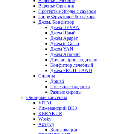
Варенье лечебное
Варенье Органик
Протёртые Ягоды с сахаром
Пюре Фруктовое без сахара
Джем. Конфитюр
Джем IJEVAN
Джем Шамб
Джем Арарат
Джем te Gusto
Джем YAN
Джем Агроянс
Другие производители
Конфитюр лечебный
Джем FRUIT LAND
Сиропы
Дошаб
Полезные сладости
Разные сиропы
Овощные консервы
VITAL
Иджеванский ВКЗ
KERAKUR
Wosky
Артфуд
Консервация