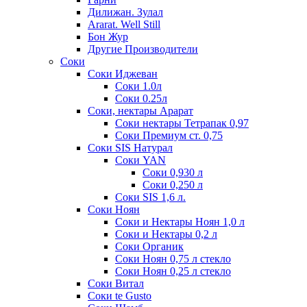
Дилижан. Зулал
Ararat. Well Still
Бон Жур
Другие Производители
Соки
Соки Иджеван
Соки 1.0л
Соки 0.25л
Соки, нектары Арарат
Соки нектары Тетрапак 0,97
Соки Премиум ст. 0,75
Соки SIS Натурал
Соки YAN
Соки 0,930 л
Соки 0,250 л
Соки SIS 1,6 л.
Соки Ноян
Соки и Нектары Ноян 1,0 л
Соки и Нектары 0,2 л
Соки Органик
Соки Ноян 0,75 л стекло
Соки Ноян 0,25 л стекло
Соки Витал
Соки te Gusto