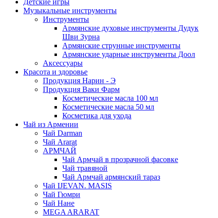
Детские игры
Музыкальные инструменты
Инструменты
Армянские духовые инструменты Дудук
Шви Зурна
Армянские струнные инструменты
Армянские ударные инструменты Доол
Аксессуары
Красота и здоровье
Продукция Нарин - Э
Продукция Ваки Фарм
Косметические масла 100 мл
Косметические масла 50 мл
Косметика для ухода
Чай из Армении
Чай Darman
Чай Ararat
АРМЧАЙ
Чай Армчай в прозрачной фасовке
Чай травяной
Чай Армчай армянский тараз
Чай IJEVAN. MASIS
Чай Гюмри
Чай Нане
MEGA ARARAT