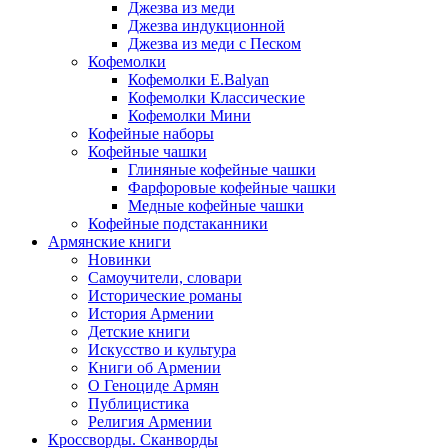
Джезва из меди
Джезва индукционной
Джезва из меди с Песком
Кофемолки
Кофемолки E.Balyan
Кофемолки Классические
Кофемолки Мини
Кофейные наборы
Кофейные чашки
Глиняные кофейные чашки
Фарфоровые кофейные чашки
Медные кофейные чашки
Кофейные подстаканники
Армянские книги
Новинки
Самоучители, словари
Исторические романы
История Армении
Детские книги
Иcкусство и культура
Книги об Армении
О Геноциде Армян
Публицистика
Религия Армении
Кроссворды. Сканворды