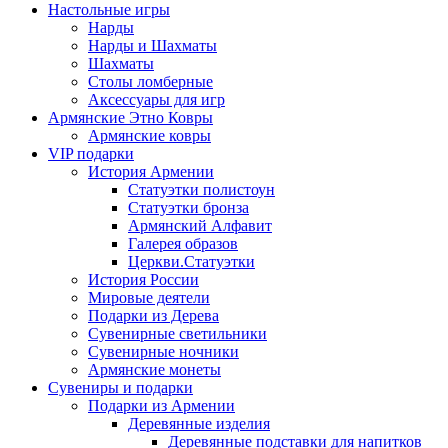
Настольные игры
Нарды
Нарды и Шахматы
Шахматы
Столы ломберные
Аксессуары для игр
Армянские Этно Ковры
Армянские ковры
VIP подарки
История Армении
Статуэтки полистоун
Статуэтки бронза
Армянский Алфавит
Галерея образов
Церкви.Статуэтки
История России
Мировые деятели
Подарки из Дерева
Сувенирные светильники
Сувенирные ночники
Армянские монеты
Сувениры и подарки
Подарки из Армении
Деревянные изделия
Деревянные подставки для напитков