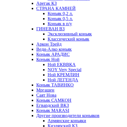
Арегак КЗ
СТРАНА КАМНЕЙ
Коньяк 0,2 л.
Коньяк 0,5 л.
Коньяк в п/у
ГИНЕВАН ВЗ
Эксклюзивный коньяк
Классический коньяк
Аркон Трейд
Веди-Алко коньяк
Коньяк АРАДИС
Коньяк Ной
Ной ЕКВВКА
NOY Very Special
Ной КРЕМЛИН
Ной ЛЕГЕНДА
Коньяк ТАВИНКО
Мргашен
Саят Нова
Коньяк САМКОН
Егвардский ВКЗ
Коньяк MARASI
Другие производители коньяков
Армянские коньяки
Кизлярский КЗ