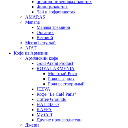
полипропиленовых пакетах
Фильтр-пакетах
Чай в гофропакетах
AMARAS
Manana
Manana травяной
Органик
Весовой
Meron berry чай
АГАТ
Кофе из Армении
Армянский кофе
Gold Ararat Product
ROYAL ARMENIA
Молотый Роял
Роял в зёрнах
Роял растворимый
JEZVA
Кофе "Le Café Paris"
Coffee Grounds
HALDI.CO
KAFFA
My Coff
Другие производители
Джезва