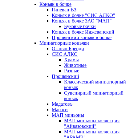
Коньяк в бочке
Гиневан ВЗ
Коньяк в бочке "СИС АЛКО"
Коньяк в бочке ЗАО "МАП"
Буковые бочки
Коньяк в бочке Иджеванский
Прошянский коньяк в бочке
Миниатюрные коньяки
Оганян Бренди
СИС АЛКО
Храмы
Животные
Разные
Прошянский
Классический миниатюрный
коньяк
Сувенирный миниатюрный
коньяк
Мадатовъ
Мараси
МАП миньоны
МАП миньоны коллекция
"Айвазовский"
МАП миньоны коллекция
"АРАМЭ"