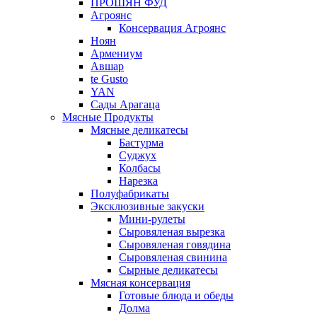
ПРОШЯН ФУД
Агроянс
Консервация Агроянс
Ноян
Армениум
Авшар
te Gusto
YAN
Сады Арагаца
Мясные Продукты
Мясные деликатесы
Бастурма
Суджух
Колбасы
Нарезка
Полуфабрикаты
Эксклюзивные закуски
Мини-рулеты
Сыровяленая вырезка
Сыровяленая говядина
Сыровяленая свинина
Сырные деликатесы
Мясная консервация
Готовые блюда и обеды
Долма