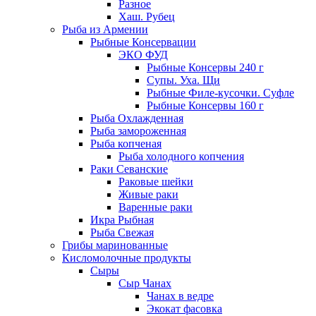
Разное
Хаш. Рубец
Рыба из Армении
Рыбные Консервации
ЭКО ФУД
Рыбные Консервы 240 г
Супы. Уха. Щи
Рыбные Филе-кусочки. Суфле
Рыбные Консервы 160 г
Рыба Охлажденная
Рыба замороженная
Рыба копченая
Рыба холодного копчения
Раки Севанские
Раковые шейки
Живые раки
Варенные раки
Икра Рыбная
Рыба Свежая
Грибы маринованные
Кисломолочные продукты
Сыры
Сыр Чанах
Чанах в ведре
Экокат фасовка