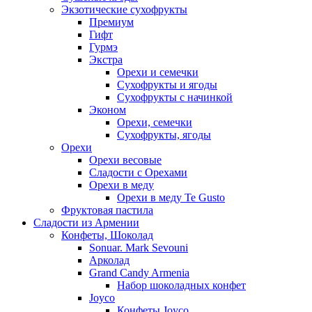
Экзотические сухофрукты
Премиум
Гифт
Гурмэ
Экстра
Орехи и семечки
Сухофрукты и ягоды
Сухофрукты с начинкой
Эконом
Орехи, семечки
Сухофрукты, ягоды
Орехи
Орехи весовые
Сладости с Орехами
Орехи в меду
Орехи в меду Te Gusto
Фруктовая пастила
Сладости из Армении
Конфеты, Шоколад
Sonuar. Mark Sevouni
Арколад
Grand Candy Armenia
Набор шоколадных конфет
Joyco
Конфеты Joyco