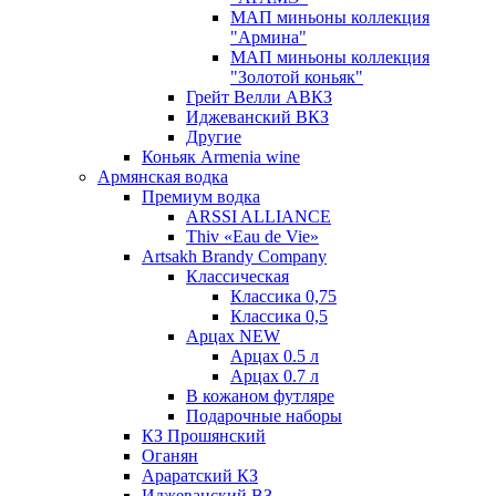
МАП миньоны коллекция
"Армина"
МАП миньоны коллекция
"Золотой коньяк"
Грейт Велли АВКЗ
Иджеванский ВКЗ
Другие
Коньяк Armenia wine
Армянская водка
Премиум водка
ARSSI ALLIANCE
Thiv «Eau de Vie»
Artsakh Brandy Company
Классическая
Классика 0,75
Классика 0,5
Арцах NEW
Арцах 0.5 л
Арцах 0.7 л
В кожаном футляре
Подарочные наборы
КЗ Прошянский
Оганян
Араратский КЗ
Иджеванский ВЗ