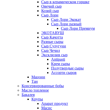
Сыр в керамическом горшке
Овечий сыр
Козий сыр
Сыр Лори
Сыр Лори Экокат
Сыр Лори разный
Сыр Лори Премиум
ЭКОТАВУШ
Сыр Качотта
Разные сыры
Сыр Сулугуни
Сыр Чечил
Эксклюзив сыр
Antipasti
Крем сыры
Полутвердые сыры
Ассорти сыров
Мацони
Тан
Консервированные бобы
Масло топленое
Бакалея
Крупы
Арарат продукт
Масис