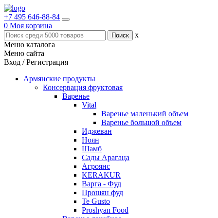
+7 495 646-88-84
0
Моя корзина
x
Меню каталога
Меню сайта
Вход / Регистрация
Армянские продукты
Консервация фруктовая
Варенье
Vital
Варенье маленький объем
Варенье большой объем
Иджеван
Ноян
Шамб
Сады Арагаца
Агроянс
KERAKUR
Варга - Фуд
Прошян фуд
Te Gusto
Proshyan Food