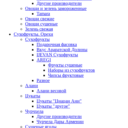
Другие производители
Овощи и зелень замороженные
Tamara
Овощи свежие
Овощи сушеные
Зелень свежая
Сухофрукты. Орехи
Сухофрукты
Подарочная фасовка
Вкус Араратской Долины
IJEVAN Сухофрукты
AREGI
Фрукты сушеные
Наборы из сухофруктов
Чипсы фруктовые
Разное
Алани
Алани весовой
Цукаты
Цукаты "Циацан Ани"
Цукаты "другое"
Чурчхела
Другие производители
Чурчела Дары Армении
Сушеные ягоды