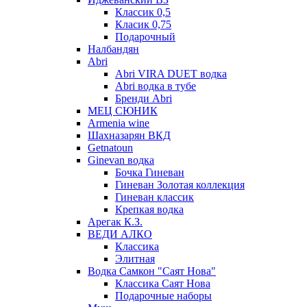
Классик 0,5
Класик 0,75
Подарочный
Налбандян
Abri
Abri VIRA DUET водка
Abri водка в тубе
Бренди Abri
МЕЦ СЮНИК
Armenia wine
Шахназарян ВКД
Getnatoun
Ginevan водка
Бочка Гиневан
Гиневан Золотая коллекция
Гиневан классик
Крепкая водка
Арегак К.З.
ВЕДИ АЛКО
Классика
Элитная
Водка Самкон "Саят Нова"
Классика Саят Нова
Подарочные наборы