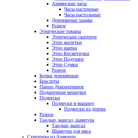
Армянские часы
Часы настенные
Часы настольные
Деревянные храмы
Разное
Этнические товары
Этнические скатерти
Этно жилетки
Этно шапка
Этно Косметички
Этно Подушки
Этно Сумки
Разное
Бочки деревянные
Браслеты
Панно Декоративное
Подарочные мешочки
Подвески
Подвески в машину
Подвески из дерева
Разное
Тандыр, мангал, шампура
Тандыр, мангал
Шампура для мяса
Сувениры из Армении