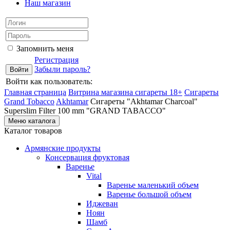
Наш магазин
Запомнить меня
Регистрация
Забыли пароль?
Войти как пользователь:
Главная страница
Витрина магазина сигареты 18+
Cигареты
Grand Tobacco
Akhtamar
Сигареты "Akhtamar Charcoal"
Superslim Filter 100 mm "GRAND TABACCO"
Меню каталога
Каталог товаров
Армянские продукты
Консервация фруктовая
Варенье
Vital
Варенье маленький объем
Варенье большой объем
Иджеван
Ноян
Шамб