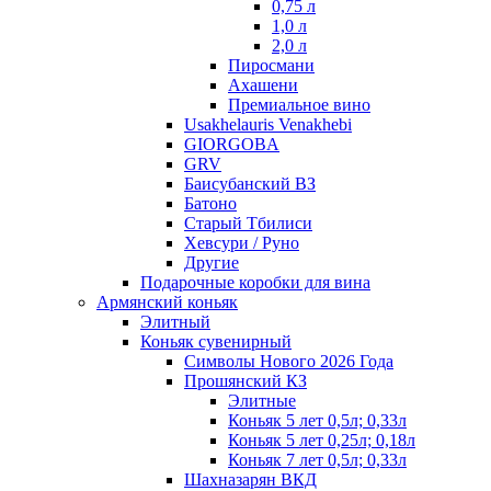
0,75 л
1,0 л
2,0 л
Пиросмани
Ахашени
Премиальное вино
Usakhelauris Venakhebi
GIORGOBA
GRV
Баисубанский ВЗ
Батоно
Старый Тбилиси
Хевсури / Руно
Другие
Подарочные коробки для вина
Армянский коньяк
Элитный
Коньяк сувенирный
Символы Нового 2026 Года
Прошянский КЗ
Элитные
Коньяк 5 лет 0,5л; 0,33л
Коньяк 5 лет 0,25л; 0,18л
Коньяк 7 лет 0,5л; 0,33л
Шахназарян ВКД