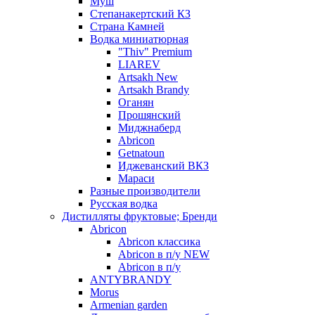
Муш
Степанакертский КЗ
Страна Камней
Водка миниатюрная
"Thiv" Premium
LIAREV
Artsakh New
Artsakh Brandy
Оганян
Прошянский
Миджнаберд
Abricon
Getnatoun
Иджеванский ВКЗ
Мараси
Разные производители
Русская водка
Дистилляты фруктовые; Бренди
Abricon
Abricon классика
Abricon в п/у NEW
Abricon в п/у
ANTYBRANDY
Morus
Armenian garden