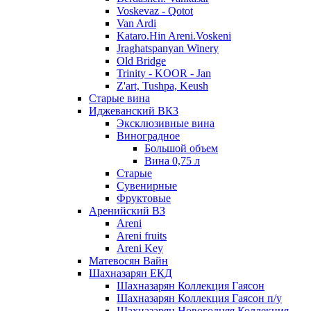
Voskevaz - Qotot
Van Ardi
Kataro.Hin Areni.Voskeni
Jraghatspanyan Winery
Old Bridge
Trinity - KOOR - Jan
Z'art, Tushpa, Keush
Старые вина
Иджеванский ВК3
Эксклюзивные вина
Виноградное
Большой объем
Вина 0,75 л
Старые
Сувенирные
Фруктовые
Аренийский ВЗ
Areni
Areni fruits
Areni Key
Матевосян Вайн
Шахназарян ЕКД
Шахназарян Коллекция Гаясон
Шахназарян Коллекция Гаясон п/у
Шахназарян Новогодняя Коллекция