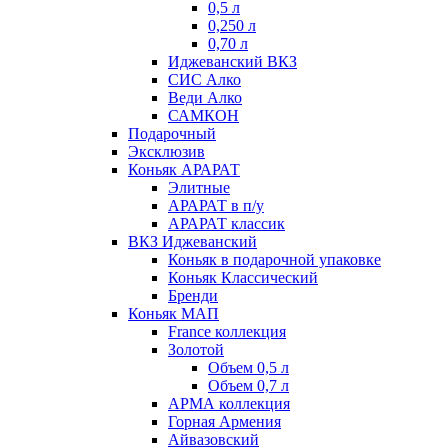
0,5 л
0,250 л
0,70 л
Иджеванский ВКЗ
СИС Алко
Веди Алко
САМКОН
Подарочный
Эксклюзив
Коньяк АРАРАТ
Элитные
АРАРАТ в п/у
АРАРАТ классик
ВКЗ Иджеванский
Коньяк в подарочной упаковке
Коньяк Классический
Бренди
Коньяк МАП
France коллекция
Золотой
Объем 0,5 л
Объем 0,7 л
АРМА коллекция
Горная Армения
Айвазовский