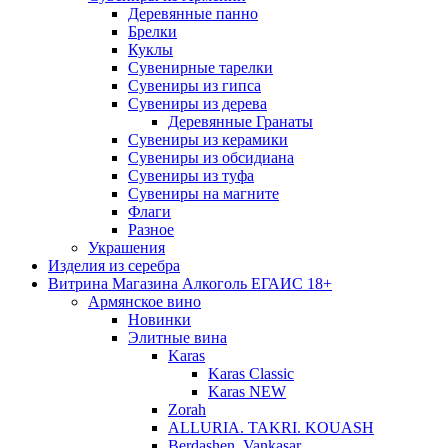
Деревянные панно
Брелки
Куклы
Сувенирные тарелки
Сувениры из гипса
Сувениры из дерева
Деревянные Гранаты
Сувениры из керамики
Сувениры из обсидиана
Сувениры из туфа
Сувениры на магните
Флаги
Разное
Украшения
Изделия из серебра
Витрина Магазина Алкоголь ЕГАИС 18+
Армянское вино
Новинки
Элитные вина
Karas
Karas Classic
Karas NEW
Zorah
ALLURIA. TAKRI. KOUASH
Berdashen. Vankasar