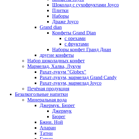
Шоколад с сухофруктами Joyco
Плитки
Наборы
Драже Joyco
Grand dian
Конфеты Grand Dian
с орехами
с фруктами
Наборы конфет Гранд Диан
другие конфеты
Набор шоколадных конфет
Мармелад, Халва, Лукум
Рахат-лукум "Globex"
Рахат-лукум, мармелад Grand Candy
Рахат-лукум, мармелад Joyco
Печёная продукция
Безалкогольные напитки
Минеральная вода
Джермук. Бюрег
Джермук
Бюрег
Бжни. Ной
Апаран
Татни
Гарни