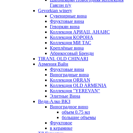
Гаясон п/у
Gevorkian winery
Сувенирные вина
Фруктовые вина
Геворкян вина
Коллекция АРИАЦ. АНАИС
Коллекция КОРОНА
Коллекция МИ ТАС
Креплёные вина
Абрикосовый Бренди
TIRANI. OLD CHINARI
Армения Вайн
Фруктовые вина
Виноградные вина
Коллекция ORRAN
Коллекция OLD ARMENIA
Коллекция "YEREVAN"
Элитные Вина
Веди-Алко ВКЗ
Виноградное вино
объем 0.75 мл
большие объемы
Фруктовое
в керамике