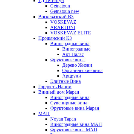
ТД Гетнатун
Getnatoun
Getnatoun new
Воскевазский ВЗ
VOSKEVAZ
ARARTUNI
VOSKEVAZ ELITE
Прошянский КЗ
Виноградные вина
Виноградные
Арт Палас
Фруктовые вина
Дерево Жизни
Органические вина
Арцруни
Элитные Вина
Гордость Нации
Винный дом Маран
Виноградные вина
Сувенирные вина
Фруктовые вина Маран
МАП
Noyan Tapan
Виноградные вина МАП
Фруктовые вина МАП