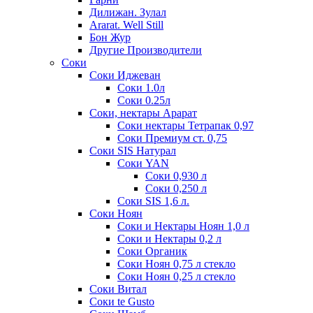
Дилижан. Зулал
Ararat. Well Still
Бон Жур
Другие Производители
Соки
Соки Иджеван
Соки 1.0л
Соки 0.25л
Соки, нектары Арарат
Соки нектары Тетрапак 0,97
Соки Премиум ст. 0,75
Соки SIS Натурал
Соки YAN
Соки 0,930 л
Соки 0,250 л
Соки SIS 1,6 л.
Соки Ноян
Соки и Нектары Ноян 1,0 л
Соки и Нектары 0,2 л
Соки Органик
Соки Ноян 0,75 л стекло
Соки Ноян 0,25 л стекло
Соки Витал
Соки te Gusto