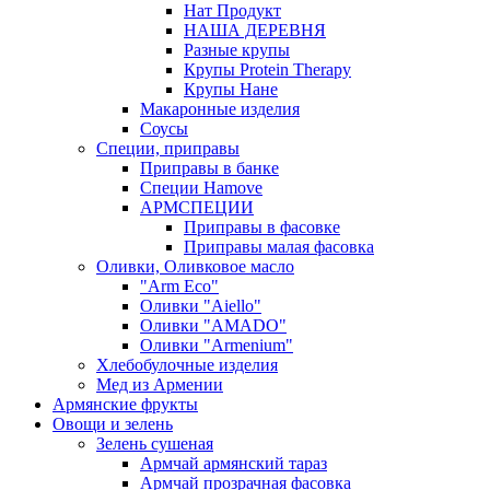
Нат Продукт
НАША ДЕРЕВНЯ
Разные крупы
Крупы Protein Therapy
Крупы Нане
Макаронные изделия
Соусы
Специи, приправы
Приправы в банке
Специи Hamove
АРМСПЕЦИИ
Приправы в фасовке
Приправы малая фасовка
Оливки, Оливковое масло
"Arm Eco"
Оливки "Aiello"
Оливки "AMADO"
Оливки "Armenium"
Хлебобулочные изделия
Мед из Армении
Армянские фрукты
Овощи и зелень
Зелень сушеная
Армчай армянский тараз
Армчай прозрачная фасовка