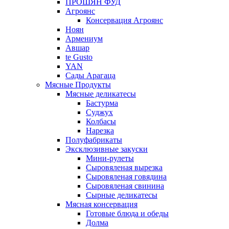
ПРОШЯН ФУД
Агроянс
Консервация Агроянс
Ноян
Армениум
Авшар
te Gusto
YAN
Сады Арагаца
Мясные Продукты
Мясные деликатесы
Бастурма
Суджух
Колбасы
Нарезка
Полуфабрикаты
Эксклюзивные закуски
Мини-рулеты
Сыровяленая вырезка
Сыровяленая говядина
Сыровяленая свинина
Сырные деликатесы
Мясная консервация
Готовые блюда и обеды
Долма