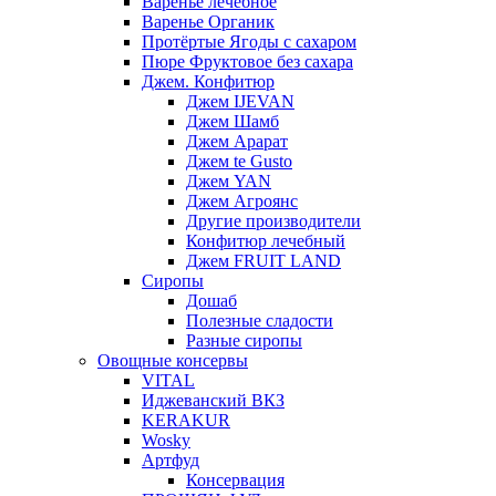
Варенье лечебное
Варенье Органик
Протёртые Ягоды с сахаром
Пюре Фруктовое без сахара
Джем. Конфитюр
Джем IJEVAN
Джем Шамб
Джем Арарат
Джем te Gusto
Джем YAN
Джем Агроянс
Другие производители
Конфитюр лечебный
Джем FRUIT LAND
Сиропы
Дошаб
Полезные сладости
Разные сиропы
Овощные консервы
VITAL
Иджеванский ВКЗ
KERAKUR
Wosky
Артфуд
Консервация