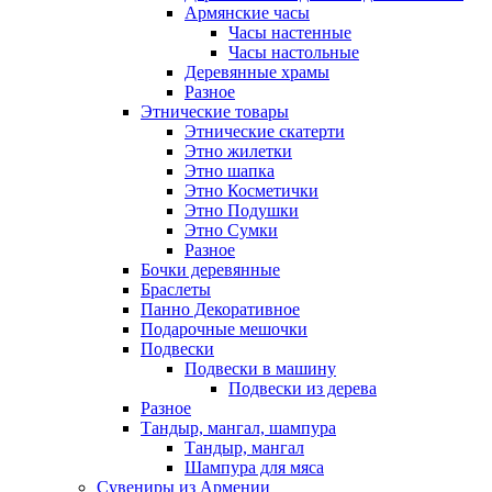
Армянские часы
Часы настенные
Часы настольные
Деревянные храмы
Разное
Этнические товары
Этнические скатерти
Этно жилетки
Этно шапка
Этно Косметички
Этно Подушки
Этно Сумки
Разное
Бочки деревянные
Браслеты
Панно Декоративное
Подарочные мешочки
Подвески
Подвески в машину
Подвески из дерева
Разное
Тандыр, мангал, шампура
Тандыр, мангал
Шампура для мяса
Сувениры из Армении