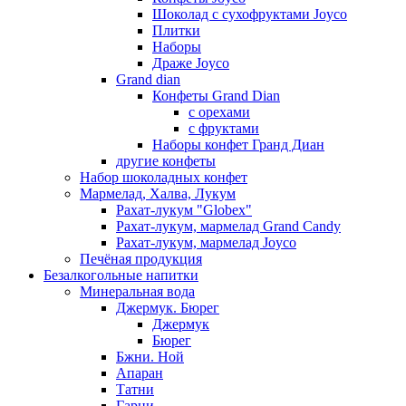
Шоколад с сухофруктами Joyco
Плитки
Наборы
Драже Joyco
Grand dian
Конфеты Grand Dian
с орехами
с фруктами
Наборы конфет Гранд Диан
другие конфеты
Набор шоколадных конфет
Мармелад, Халва, Лукум
Рахат-лукум "Globex"
Рахат-лукум, мармелад Grand Candy
Рахат-лукум, мармелад Joyco
Печёная продукция
Безалкогольные напитки
Минеральная вода
Джермук. Бюрег
Джермук
Бюрег
Бжни. Ной
Апаран
Татни
Гарни