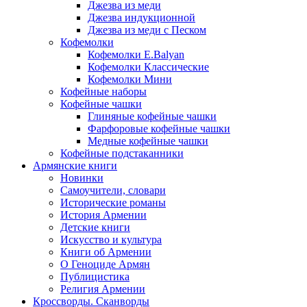
Джезва из меди
Джезва индукционной
Джезва из меди с Песком
Кофемолки
Кофемолки E.Balyan
Кофемолки Классические
Кофемолки Мини
Кофейные наборы
Кофейные чашки
Глиняные кофейные чашки
Фарфоровые кофейные чашки
Медные кофейные чашки
Кофейные подстаканники
Армянские книги
Новинки
Самоучители, словари
Исторические романы
История Армении
Детские книги
Иcкусство и культура
Книги об Армении
О Геноциде Армян
Публицистика
Религия Армении
Кроссворды. Сканворды