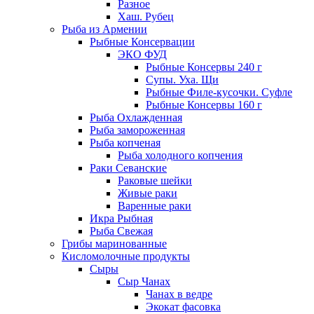
Разное
Хаш. Рубец
Рыба из Армении
Рыбные Консервации
ЭКО ФУД
Рыбные Консервы 240 г
Супы. Уха. Щи
Рыбные Филе-кусочки. Суфле
Рыбные Консервы 160 г
Рыба Охлажденная
Рыба замороженная
Рыба копченая
Рыба холодного копчения
Раки Севанские
Раковые шейки
Живые раки
Варенные раки
Икра Рыбная
Рыба Свежая
Грибы маринованные
Кисломолочные продукты
Сыры
Сыр Чанах
Чанах в ведре
Экокат фасовка