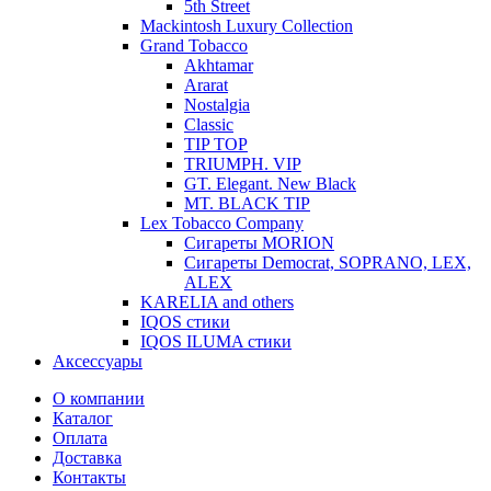
5th Street
Mackintosh Luxury Collection
Grand Tobacco
Akhtamar
Ararat
Nostalgia
Classic
TIP TOP
TRIUMPH. VIP
GT. Elegant. New Black
MT. BLACK TIP
Lex Tobacco Company
Сигареты MORION
Сигареты Democrat, SOPRANO, LEX,
ALEX
KARELIA and others
IQOS стики
IQOS ILUMA стики
Аксессуары
О компании
Каталог
Оплата
Доставка
Контакты