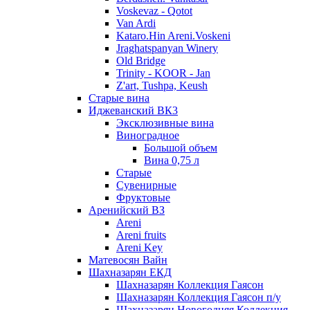
Voskevaz - Qotot
Van Ardi
Kataro.Hin Areni.Voskeni
Jraghatspanyan Winery
Old Bridge
Trinity - KOOR - Jan
Z'art, Tushpa, Keush
Старые вина
Иджеванский ВК3
Эксклюзивные вина
Виноградное
Большой объем
Вина 0,75 л
Старые
Сувенирные
Фруктовые
Аренийский ВЗ
Areni
Areni fruits
Areni Key
Матевосян Вайн
Шахназарян ЕКД
Шахназарян Коллекция Гаясон
Шахназарян Коллекция Гаясон п/у
Шахназарян Новогодняя Коллекция