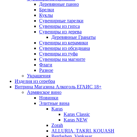
Деревянные панно
Брелки
Куклы
Сувенирные тарелки
Сувениры из гипса
Сувениры из дерева
Деревянные Гранаты
Сувениры из керамики
Сувениры из обсидиана
Сувениры из туфа
Сувениры на магните
Флаги
Разное
Украшения
Изделия из серебра
Витрина Магазина Алкоголь ЕГАИС 18+
Армянское вино
Новинки
Элитные вина
Karas
Karas Classic
Karas NEW
Zorah
ALLURIA. TAKRI. KOUASH
Berdashen. Vankasar