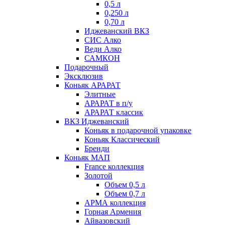
0,5 л
0,250 л
0,70 л
Иджеванский ВКЗ
СИС Алко
Веди Алко
САМКОН
Подарочный
Эксклюзив
Коньяк АРАРАТ
Элитные
АРАРАТ в п/у
АРАРАТ классик
ВКЗ Иджеванский
Коньяк в подарочной упаковке
Коньяк Классический
Бренди
Коньяк МАП
France коллекция
Золотой
Объем 0,5 л
Объем 0,7 л
АРМА коллекция
Горная Армения
Айвазовский