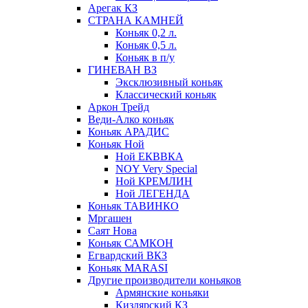
Арегак КЗ
СТРАНА КАМНЕЙ
Коньяк 0,2 л.
Коньяк 0,5 л.
Коньяк в п/у
ГИНЕВАН ВЗ
Эксклюзивный коньяк
Классический коньяк
Аркон Трейд
Веди-Алко коньяк
Коньяк АРАДИС
Коньяк Ной
Ной ЕКВВКА
NOY Very Special
Ной КРЕМЛИН
Ной ЛЕГЕНДА
Коньяк ТАВИНКО
Мргашен
Саят Нова
Коньяк САМКОН
Егвардский ВКЗ
Коньяк MARASI
Другие производители коньяков
Армянские коньяки
Кизлярский КЗ