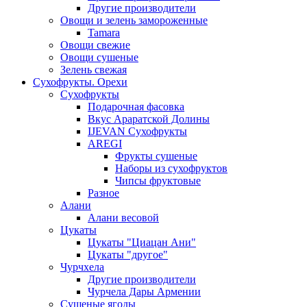
Другие производители
Овощи и зелень замороженные
Tamara
Овощи свежие
Овощи сушеные
Зелень свежая
Сухофрукты. Орехи
Сухофрукты
Подарочная фасовка
Вкус Араратской Долины
IJEVAN Сухофрукты
AREGI
Фрукты сушеные
Наборы из сухофруктов
Чипсы фруктовые
Разное
Алани
Алани весовой
Цукаты
Цукаты "Циацан Ани"
Цукаты "другое"
Чурчхела
Другие производители
Чурчела Дары Армении
Сушеные ягоды