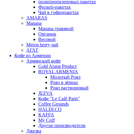
полипропиленовых пакетах
Фильтр-пакетах
Чай в гофропакетах
AMARAS
Manana
Manana травяной
Органик
Весовой
Meron berry чай
АГАТ
Кофе из Армении
Армянский кофе
Gold Ararat Product
ROYAL ARMENIA
Молотый Роял
Роял в зёрнах
Роял растворимый
JEZVA
Кофе "Le Café Paris"
Coffee Grounds
HALDI.CO
KAFFA
My Coff
Другие производители
Джезва