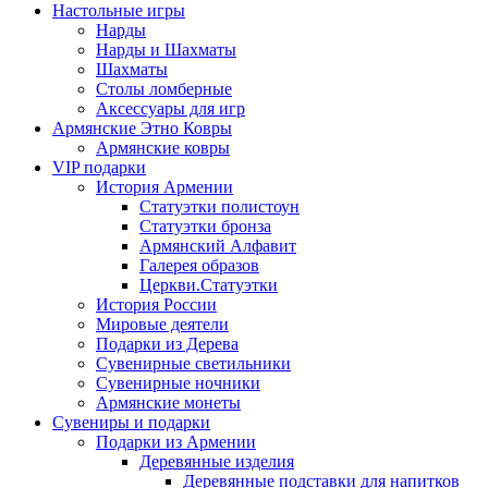
Настольные игры
Нарды
Нарды и Шахматы
Шахматы
Столы ломберные
Аксессуары для игр
Армянские Этно Ковры
Армянские ковры
VIP подарки
История Армении
Статуэтки полистоун
Статуэтки бронза
Армянский Алфавит
Галерея образов
Церкви.Статуэтки
История России
Мировые деятели
Подарки из Дерева
Сувенирные светильники
Сувенирные ночники
Армянские монеты
Сувениры и подарки
Подарки из Армении
Деревянные изделия
Деревянные подставки для напитков