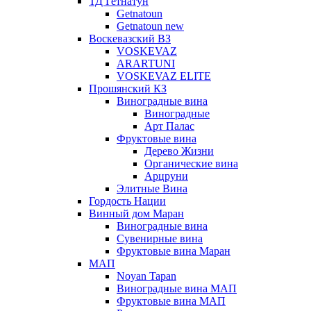
ТД Гетнатун
Getnatoun
Getnatoun new
Воскевазский ВЗ
VOSKEVAZ
ARARTUNI
VOSKEVAZ ELITE
Прошянский КЗ
Виноградные вина
Виноградные
Арт Палас
Фруктовые вина
Дерево Жизни
Органические вина
Арцруни
Элитные Вина
Гордость Нации
Винный дом Маран
Виноградные вина
Сувенирные вина
Фруктовые вина Маран
МАП
Noyan Tapan
Виноградные вина МАП
Фруктовые вина МАП