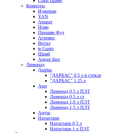
Соки Шамб
Компоты
Иджеван
YAN
Арарат
Ноян
Прошян Фуд
Агроянс
Витал
te Gusto
Шамб
Арцах Био
Лимонад
Дарбас
"ДАРБАС" 0,5 л в стекле
"ДАРБАС" 1,25 л
Ани
Лимонад 0,5 л ПЭТ
Лимонад 0,5 л ст
Лимонад 1,0 л ПЭТ
Лимонад 1,5 л ПЭТ
Ануш
Натахтари
Натахтари 0,5 л
Натахтари 1 л ПЭТ