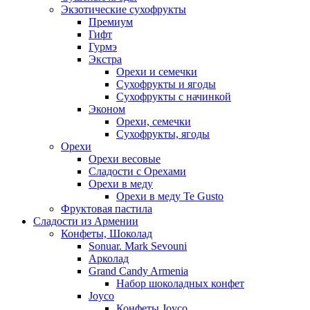
Экзотические сухофрукты
Премиум
Гифт
Гурмэ
Экстра
Орехи и семечки
Сухофрукты и ягоды
Сухофрукты с начинкой
Эконом
Орехи, семечки
Сухофрукты, ягоды
Орехи
Орехи весовые
Сладости с Орехами
Орехи в меду
Орехи в меду Te Gusto
Фруктовая пастила
Сладости из Армении
Конфеты, Шоколад
Sonuar. Mark Sevouni
Арколад
Grand Candy Armenia
Набор шоколадных конфет
Joyco
Конфеты Joyco