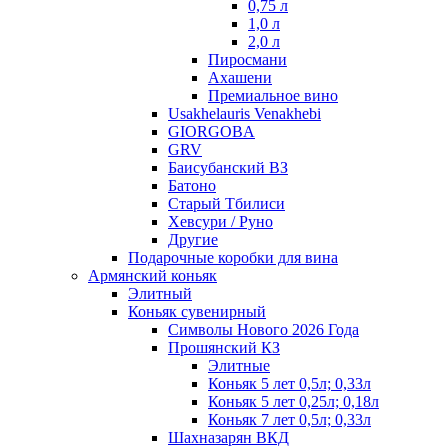
0,75 л
1,0 л
2,0 л
Пиросмани
Ахашени
Премиальное вино
Usakhelauris Venakhebi
GIORGOBA
GRV
Баисубанский ВЗ
Батоно
Старый Тбилиси
Хевсури / Руно
Другие
Подарочные коробки для вина
Армянский коньяк
Элитный
Коньяк сувенирный
Символы Нового 2026 Года
Прошянский КЗ
Элитные
Коньяк 5 лет 0,5л; 0,33л
Коньяк 5 лет 0,25л; 0,18л
Коньяк 7 лет 0,5л; 0,33л
Шахназарян ВКД