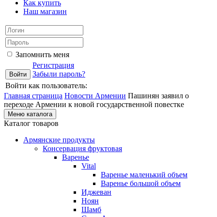
Как купить
Наш магазин
Запомнить меня
Регистрация
Забыли пароль?
Войти как пользователь:
Главная страница
Новости Армении
Пашинян заявил о
переходе Армении к новой государственной повестке
Меню каталога
Каталог товаров
Армянские продукты
Консервация фруктовая
Варенье
Vital
Варенье маленький объем
Варенье большой объем
Иджеван
Ноян
Шамб