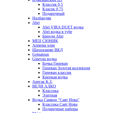
Классик 0,5
Класик 0,75
Подарочный
Налбандян
Abri
Abri VIRA DUET водка
Abri водка в тубе
Бренди Abri
МЕЦ СЮНИК
Armenia wine
Шахназарян ВКД
Getnatoun
Ginevan водка
Бочка Гиневан
Гиневан Золотая коллекция
Гиневан классик
Крепкая водка
Арегак К.З.
ВЕДИ АЛКО
Классика
Элитная
Водка Самкон "Саят Нова"
Классика Саят Нова
Подарочные наборы