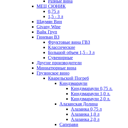
Разные вина
МЕЦ СЮНИК
0,75 л
1,5 - 3 л
Шаумян Вин
Givany Wine
Вайк Груп
Гиневан ВЗ
Фруктовые вина ГВЗ
Классические
Большой объем 1,5 - 3 л
Сувенирные
Другие производители
Миниатюрные вина
Грузинское вино
Кварельский Погреб
Киндзмараули
Киндзмараули 0,75 л.
Киндзмараули 1,0 л.
Киндзмараули 2,0 л.
Алазанская Долина
Алазанка 0,75 л
Алазанка 1,0 л
Алазанка 2,0 л
Саперави