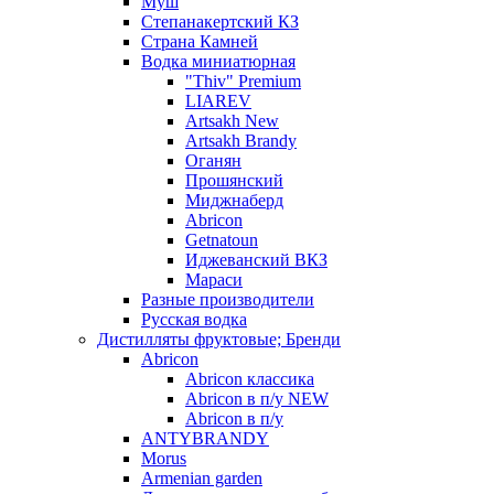
Муш
Степанакертский КЗ
Страна Камней
Водка миниатюрная
"Thiv" Premium
LIAREV
Artsakh New
Artsakh Brandy
Оганян
Прошянский
Миджнаберд
Abricon
Getnatoun
Иджеванский ВКЗ
Мараси
Разные производители
Русская водка
Дистилляты фруктовые; Бренди
Abricon
Abricon классика
Abricon в п/у NEW
Abricon в п/у
ANTYBRANDY
Morus
Armenian garden