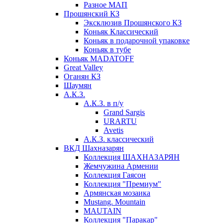
Разное МАП
Прошянский КЗ
Эксклюзив Прошянского КЗ
Коньяк Классический
Коньяк в подарочной упаковке
Коньяк в тубе
Коньяк MADATOFF
Great Valley
Оганян КЗ
Шаумян
А.К.З.
А.К.З. в п/у
Grand Sargis
URARTU
Avetis
А.К.З. классический
ВКД Шахназарян
Коллекция ШАХНАЗАРЯН
Жемчужина Армении
Коллекция Гаясон
Коллекция "Премиум"
Армянская мозаика
Mustang. Mountain
MAUTAIN
Коллекция "Паракар"