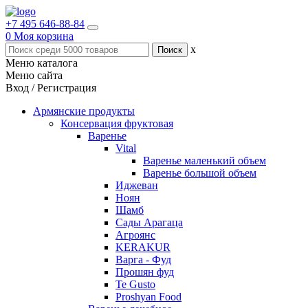
+7 495 646-88-84
0
Моя корзина
x
Меню каталога
Меню сайта
Вход / Регистрация
Армянские продукты
Консервация фруктовая
Варенье
Vital
Варенье маленький объем
Варенье большой объем
Иджеван
Ноян
Шамб
Сады Арагаца
Агроянс
KERAKUR
Варга - Фуд
Прошян фуд
Te Gusto
Proshyan Food