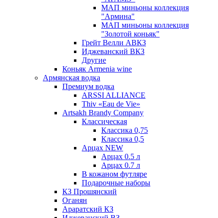
МАП миньоны коллекция
"Армина"
МАП миньоны коллекция
"Золотой коньяк"
Грейт Велли АВКЗ
Иджеванский ВКЗ
Другие
Коньяк Armenia wine
Армянская водка
Премиум водка
ARSSI ALLIANCE
Thiv «Eau de Vie»
Artsakh Brandy Company
Классическая
Классика 0,75
Классика 0,5
Арцах NEW
Арцах 0.5 л
Арцах 0.7 л
В кожаном футляре
Подарочные наборы
КЗ Прошянский
Оганян
Араратский КЗ
Иджеванский ВЗ