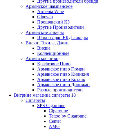
Другие производители бренди
Армянское шампанское
Armenia Wine
Ginevan
Прошянский КЗ
Другие Производители
Армянские ликеры
Шахназарян ЕКД ликеры
Виски, Текила, Джин
Виски
Коллекционные
Армянское пиво
Крафтовое Пиво
Армянское пиво Гюмри
Армянское пиво Киликия
Армянское пиво Котайк
Армянское пиво Дилижан
Разные производители
Витрина магазина сигареты 18+
Cигареты
SPS Cigaronne
Сigaronne
Tattoo by Cigaronne
Center
AMG