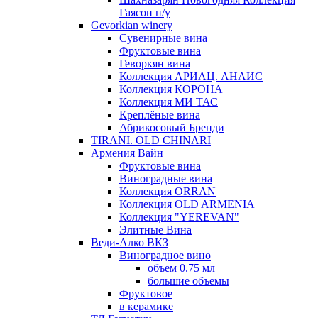
Гаясон п/у
Gevorkian winery
Сувенирные вина
Фруктовые вина
Геворкян вина
Коллекция АРИАЦ. АНАИС
Коллекция КОРОНА
Коллекция МИ ТАС
Креплёные вина
Абрикосовый Бренди
TIRANI. OLD CHINARI
Армения Вайн
Фруктовые вина
Виноградные вина
Коллекция ORRAN
Коллекция OLD ARMENIA
Коллекция "YEREVAN"
Элитные Вина
Веди-Алко ВКЗ
Виноградное вино
объем 0.75 мл
большие объемы
Фруктовое
в керамике