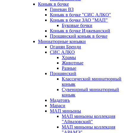
Коньяк в бочке
Гиневан ВЗ
Коньяк в бочке "СИС АЛКО"
Коньяк в бочке ЗАО "МАП"
Буковые бочки
Коньяк в бочке Иджеванский
Прошянский коньяк в бочке
Миниатюрные коньяки
Оганян Бренди
СИС АЛКО
Храмы
Животные
Разные
Прошянский
Классический миниатюрный
коньяк
Сувенирный миниатюрный
коньяк
Мадатовъ
Мараси
МАП миньоны
МАП миньоны коллекция
"Айвазовский"
МАП миньоны коллекция
"АРАМЭ"