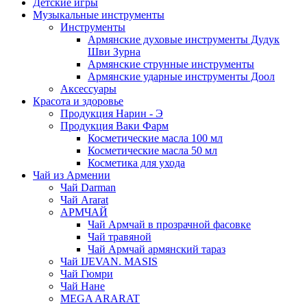
Детские игры
Музыкальные инструменты
Инструменты
Армянские духовые инструменты Дудук
Шви Зурна
Армянские струнные инструменты
Армянские ударные инструменты Доол
Аксессуары
Красота и здоровье
Продукция Нарин - Э
Продукция Ваки Фарм
Косметические масла 100 мл
Косметические масла 50 мл
Косметика для ухода
Чай из Армении
Чай Darman
Чай Ararat
АРМЧАЙ
Чай Армчай в прозрачной фасовке
Чай травяной
Чай Армчай армянский тараз
Чай IJEVAN. MASIS
Чай Гюмри
Чай Нане
MEGA ARARAT