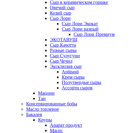
Сыр в керамическом горшке
Овечий сыр
Козий сыр
Сыр Лори
Сыр Лори Экокат
Сыр Лори разный
Сыр Лори Премиум
ЭКОТАВУШ
Сыр Качотта
Разные сыры
Сыр Сулугуни
Сыр Чечил
Эксклюзив сыр
Antipasti
Крем сыры
Полутвердые сыры
Ассорти сыров
Мацони
Тан
Консервированные бобы
Масло топленое
Бакалея
Крупы
Арарат продукт
Масис