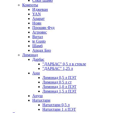
Соки Шамб
Компоты
Иджеван
YAN
Арарат
Ноян
Прошян Фуд
Агроянс
Витал
te Gusto
Шамб
Арцах Био
Лимонад
Дарбас
"ДАРБАС" 0,5 л в стекле
"ДАРБАС" 1,25 л
Ани
Лимонад 0,5 л ПЭТ
Лимонад 0,5 л ст
Лимонад 1,0 л ПЭТ
Лимонад 1,5 л ПЭТ
Ануш
Натахтари
Натахтари 0,5 л
Натахтари 1 л ПЭТ