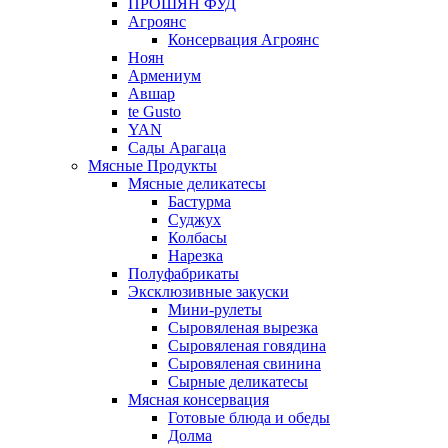
ПРОШЯН ФУД
Агроянс
Консервация Агроянс
Ноян
Армениум
Авшар
te Gusto
YAN
Сады Арагаца
Мясные Продукты
Мясные деликатесы
Бастурма
Суджух
Колбасы
Нарезка
Полуфабрикаты
Эксклюзивные закуски
Мини-рулеты
Сыровяленая вырезка
Сыровяленая говядина
Сыровяленая свинина
Сырные деликатесы
Мясная консервация
Готовые блюда и обеды
Долма