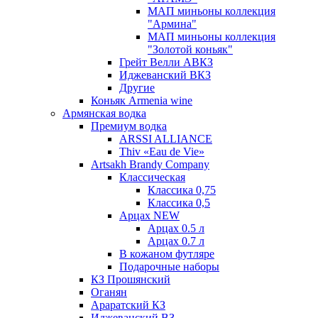
МАП миньоны коллекция
"Армина"
МАП миньоны коллекция
"Золотой коньяк"
Грейт Велли АВКЗ
Иджеванский ВКЗ
Другие
Коньяк Armenia wine
Армянская водка
Премиум водка
ARSSI ALLIANCE
Thiv «Eau de Vie»
Artsakh Brandy Company
Классическая
Классика 0,75
Классика 0,5
Арцах NEW
Арцах 0.5 л
Арцах 0.7 л
В кожаном футляре
Подарочные наборы
КЗ Прошянский
Оганян
Араратский КЗ
Иджеванский ВЗ