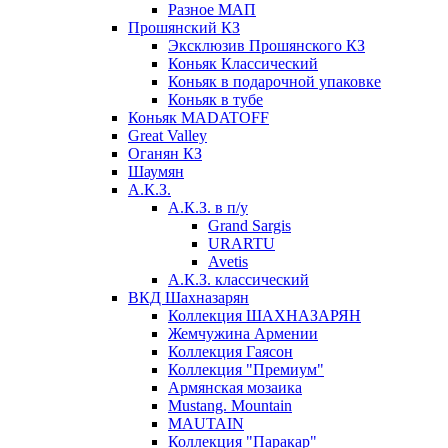
Разное МАП
Прошянский КЗ
Эксклюзив Прошянского КЗ
Коньяк Классический
Коньяк в подарочной упаковке
Коньяк в тубе
Коньяк MADATOFF
Great Valley
Оганян КЗ
Шаумян
А.К.З.
А.К.З. в п/у
Grand Sargis
URARTU
Avetis
А.К.З. классический
ВКД Шахназарян
Коллекция ШАХНАЗАРЯН
Жемчужина Армении
Коллекция Гаясон
Коллекция "Премиум"
Армянская мозаика
Mustang. Mountain
MAUTAIN
Коллекция "Паракар"