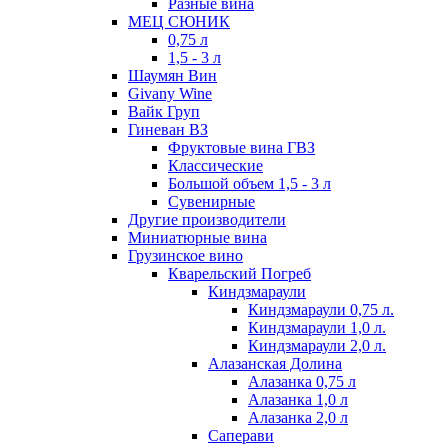
Разные вина
МЕЦ СЮНИК
0,75 л
1,5 - 3 л
Шаумян Вин
Givany Wine
Вайк Груп
Гиневан ВЗ
Фруктовые вина ГВЗ
Классические
Большой объем 1,5 - 3 л
Сувенирные
Другие производители
Миниатюрные вина
Грузинское вино
Кварельский Погреб
Киндзмараули
Киндзмараули 0,75 л.
Киндзмараули 1,0 л.
Киндзмараули 2,0 л.
Алазанская Долина
Алазанка 0,75 л
Алазанка 1,0 л
Алазанка 2,0 л
Саперави