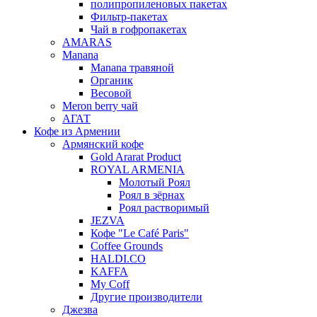
полипропиленовых пакетах
Фильтр-пакетах
Чай в гофропакетах
AMARAS
Manana
Manana травяной
Органик
Весовой
Meron berry чай
АГАТ
Кофе из Армении
Армянский кофе
Gold Ararat Product
ROYAL ARMENIA
Молотый Роял
Роял в зёрнах
Роял растворимый
JEZVA
Кофе "Le Café Paris"
Coffee Grounds
HALDI.CO
KAFFA
My Coff
Другие производители
Джезва