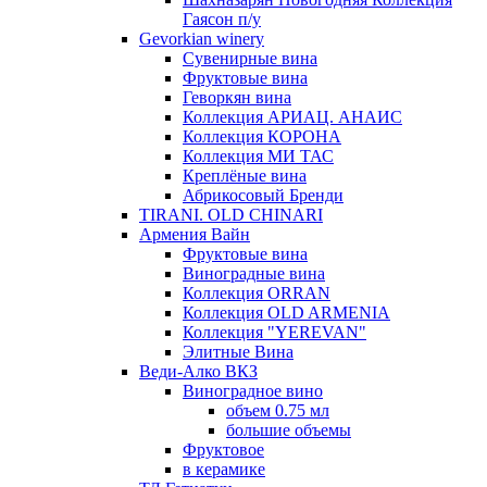
Гаясон п/у
Gevorkian winery
Сувенирные вина
Фруктовые вина
Геворкян вина
Коллекция АРИАЦ. АНАИС
Коллекция КОРОНА
Коллекция МИ ТАС
Креплёные вина
Абрикосовый Бренди
TIRANI. OLD CHINARI
Армения Вайн
Фруктовые вина
Виноградные вина
Коллекция ORRAN
Коллекция OLD ARMENIA
Коллекция "YEREVAN"
Элитные Вина
Веди-Алко ВКЗ
Виноградное вино
объем 0.75 мл
большие объемы
Фруктовое
в керамике