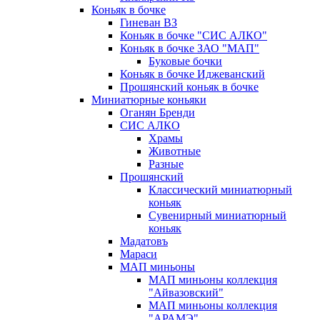
Коньяк в бочке
Гиневан ВЗ
Коньяк в бочке "СИС АЛКО"
Коньяк в бочке ЗАО "МАП"
Буковые бочки
Коньяк в бочке Иджеванский
Прошянский коньяк в бочке
Миниатюрные коньяки
Оганян Бренди
СИС АЛКО
Храмы
Животные
Разные
Прошянский
Классический миниатюрный
коньяк
Сувенирный миниатюрный
коньяк
Мадатовъ
Мараси
МАП миньоны
МАП миньоны коллекция
"Айвазовский"
МАП миньоны коллекция
"АРАМЭ"