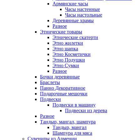
Армянские часы
Часы настенные
Часы настольные
Деревянные храмы
Разное
Этнические товары
Этнические скатерти
Этно жилетки
Этно шапка
Этно Косметички
Этно Подушки
Этно Сумки
Разное
Бочки деревянные
Браслеты
Панно Декоративное
Подарочные мешочки
Подвески
Подвески в машину
Подвески из дерева
Разное
Тандыр, мангал, шампура
Тандыр, мангал
Шампура для мяса
Сувениры из Армении