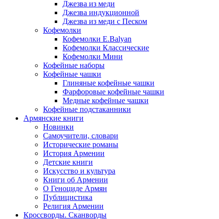
Джезва из меди
Джезва индукционной
Джезва из меди с Песком
Кофемолки
Кофемолки E.Balyan
Кофемолки Классические
Кофемолки Мини
Кофейные наборы
Кофейные чашки
Глиняные кофейные чашки
Фарфоровые кофейные чашки
Медные кофейные чашки
Кофейные подстаканники
Армянские книги
Новинки
Самоучители, словари
Исторические романы
История Армении
Детские книги
Иcкусство и культура
Книги об Армении
О Геноциде Армян
Публицистика
Религия Армении
Кроссворды. Сканворды