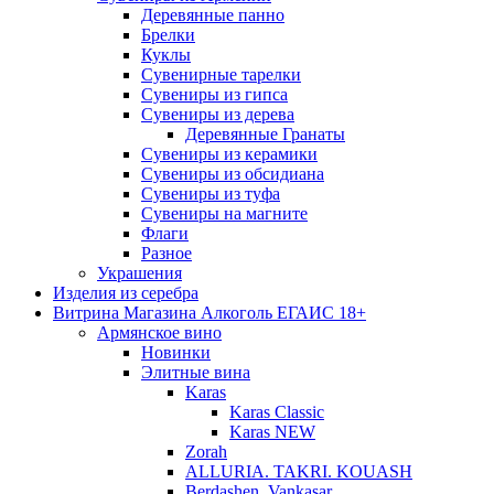
Деревянные панно
Брелки
Куклы
Сувенирные тарелки
Сувениры из гипса
Сувениры из дерева
Деревянные Гранаты
Сувениры из керамики
Сувениры из обсидиана
Сувениры из туфа
Сувениры на магните
Флаги
Разное
Украшения
Изделия из серебра
Витрина Магазина Алкоголь ЕГАИС 18+
Армянское вино
Новинки
Элитные вина
Karas
Karas Classic
Karas NEW
Zorah
ALLURIA. TAKRI. KOUASH
Berdashen. Vankasar