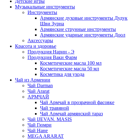
Детские игры
Музыкальные инструменты
Инструменты
Армянские духовые инструменты Дудук
Шви Зурна
Армянские струнные инструменты
Армянские ударные инструменты Доол
Аксессуары
Красота и здоровье
Продукция Нарин - Э
Продукция Ваки Фарм
Косметические масла 100 мл
Косметические масла 50 мл
Косметика для ухода
Чай из Армении
Чай Darman
Чай Ararat
АРМЧАЙ
Чай Армчай в прозрачной фасовке
Чай травяной
Чай Армчай армянский тараз
Чай IJEVAN. MASIS
Чай Гюмри
Чай Нане
MEGA ARARAT