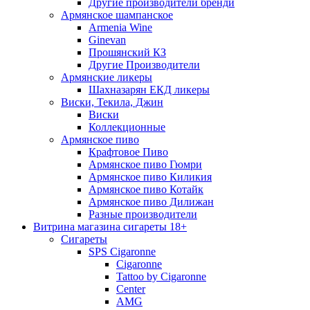
Другие производители бренди
Армянское шампанское
Armenia Wine
Ginevan
Прошянский КЗ
Другие Производители
Армянские ликеры
Шахназарян ЕКД ликеры
Виски, Текила, Джин
Виски
Коллекционные
Армянское пиво
Крафтовое Пиво
Армянское пиво Гюмри
Армянское пиво Киликия
Армянское пиво Котайк
Армянское пиво Дилижан
Разные производители
Витрина магазина сигареты 18+
Cигареты
SPS Cigaronne
Сigaronne
Tattoo by Cigaronne
Center
AMG