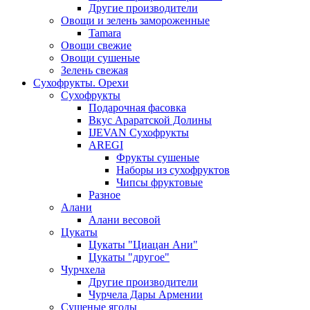
Другие производители
Овощи и зелень замороженные
Tamara
Овощи свежие
Овощи сушеные
Зелень свежая
Сухофрукты. Орехи
Сухофрукты
Подарочная фасовка
Вкус Араратской Долины
IJEVAN Сухофрукты
AREGI
Фрукты сушеные
Наборы из сухофруктов
Чипсы фруктовые
Разное
Алани
Алани весовой
Цукаты
Цукаты "Циацан Ани"
Цукаты "другое"
Чурчхела
Другие производители
Чурчела Дары Армении
Сушеные ягоды