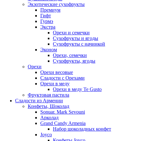
Экзотические сухофрукты
Премиум
Гифт
Гурмэ
Экстра
Орехи и семечки
Сухофрукты и ягоды
Сухофрукты с начинкой
Эконом
Орехи, семечки
Сухофрукты, ягоды
Орехи
Орехи весовые
Сладости с Орехами
Орехи в меду
Орехи в меду Te Gusto
Фруктовая пастила
Сладости из Армении
Конфеты, Шоколад
Sonuar. Mark Sevouni
Арколад
Grand Candy Armenia
Набор шоколадных конфет
Joyco
Конфеты Joyco