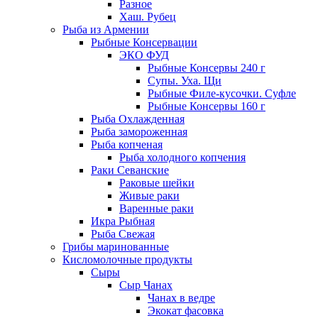
Разное
Хаш. Рубец
Рыба из Армении
Рыбные Консервации
ЭКО ФУД
Рыбные Консервы 240 г
Супы. Уха. Щи
Рыбные Филе-кусочки. Суфле
Рыбные Консервы 160 г
Рыба Охлажденная
Рыба замороженная
Рыба копченая
Рыба холодного копчения
Раки Севанские
Раковые шейки
Живые раки
Варенные раки
Икра Рыбная
Рыба Свежая
Грибы маринованные
Кисломолочные продукты
Сыры
Сыр Чанах
Чанах в ведре
Экокат фасовка