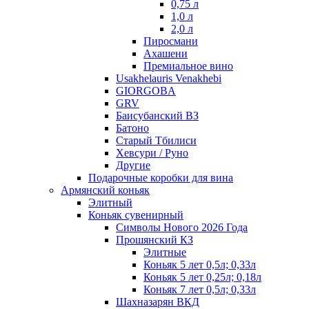
0,75 л
1,0 л
2,0 л
Пиросмани
Ахашени
Премиальное вино
Usakhelauris Venakhebi
GIORGOBA
GRV
Баисубанский ВЗ
Батоно
Старый Тбилиси
Хевсури / Руно
Другие
Подарочные коробки для вина
Армянский коньяк
Элитный
Коньяк сувенирный
Символы Нового 2026 Года
Прошянский КЗ
Элитные
Коньяк 5 лет 0,5л; 0,33л
Коньяк 5 лет 0,25л; 0,18л
Коньяк 7 лет 0,5л; 0,33л
Шахназарян ВКД