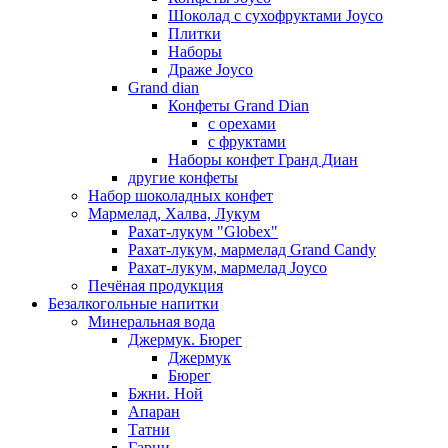
Шоколад с сухофруктами Joyco
Плитки
Наборы
Драже Joyco
Grand dian
Конфеты Grand Dian
с орехами
с фруктами
Наборы конфет Гранд Диан
другие конфеты
Набор шоколадных конфет
Мармелад, Халва, Лукум
Рахат-лукум "Globex"
Рахат-лукум, мармелад Grand Candy
Рахат-лукум, мармелад Joyco
Печёная продукция
Безалкогольные напитки
Минеральная вода
Джермук. Бюрег
Джермук
Бюрег
Бжни. Ной
Апаран
Татни
Гарни