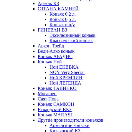
Арегак КЗ
СТРАНА КАМНЕЙ
Коньяк 0,2 л.
Коньяк 0,5 л.
Коньяк в п/у
ГИНЕВАН ВЗ
Эксклюзивный коньяк
Классический коньяк
Аркон Трейд
Веди-Алко коньяк
Коньяк АРАДИС
Коньяк Ной
Ной ЕКВВКА
NOY Very Special
Ной КРЕМЛИН
Ной ЛЕГЕНДА
Коньяк ТАВИНКО
Мргашен
Саят Нова
Коньяк САМКОН
Егвардский ВКЗ
Коньяк MARASI
Другие производители коньяков
Армянские коньяки
Кизлярский КЗ