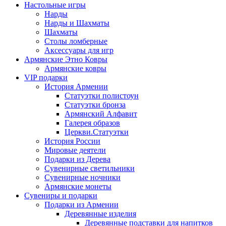
Настольные игры
Нарды
Нарды и Шахматы
Шахматы
Столы ломберные
Аксессуары для игр
Армянские Этно Ковры
Армянские ковры
VIP подарки
История Армении
Статуэтки полистоун
Статуэтки бронза
Армянский Алфавит
Галерея образов
Церкви.Статуэтки
История России
Мировые деятели
Подарки из Дерева
Сувенирные светильники
Сувенирные ночники
Армянские монеты
Сувениры и подарки
Подарки из Армении
Деревянные изделия
Деревянные подставки для напитков