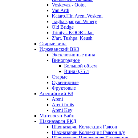
Voskevaz - Qotot
Van Ardi
Kataro.Hin Areni.Voskeni
Jraghatspanyan Winery
Old Bridge
Trinity - KOOR - Jan
Z'art, Tushpa, Keush
Старые вина
Иджеванский ВК3
Эксклюзивные вина
Виноградное
Большой объем
Вина 0,75 л
Старые
Сувенирные
Фруктовые
Аренийский ВЗ
Areni
Areni fruits
Areni Key
Матевосян Вайн
Шахназарян ЕКД
Шахназарян Коллекция Гаясон
Шахназарян Коллекция Гаясон п/у
Шахназарян Новогодняя Коллекция