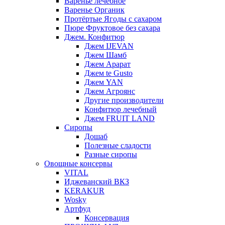
Варенье лечебное
Варенье Органик
Протёртые Ягоды с сахаром
Пюре Фруктовое без сахара
Джем. Конфитюр
Джем IJEVAN
Джем Шамб
Джем Арарат
Джем te Gusto
Джем YAN
Джем Агроянс
Другие производители
Конфитюр лечебный
Джем FRUIT LAND
Сиропы
Дошаб
Полезные сладости
Разные сиропы
Овощные консервы
VITAL
Иджеванский ВКЗ
KERAKUR
Wosky
Артфуд
Консервация