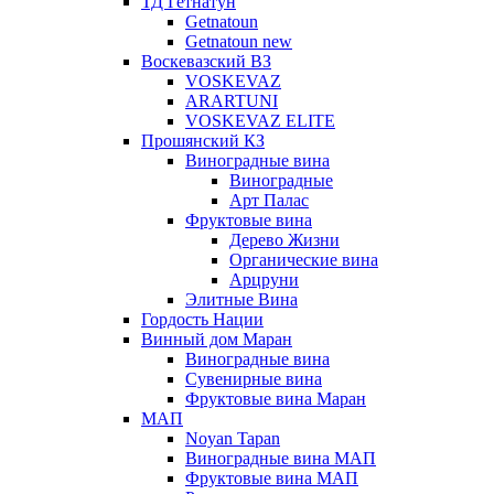
ТД Гетнатун
Getnatoun
Getnatoun new
Воскевазский ВЗ
VOSKEVAZ
ARARTUNI
VOSKEVAZ ELITE
Прошянский КЗ
Виноградные вина
Виноградные
Арт Палас
Фруктовые вина
Дерево Жизни
Органические вина
Арцруни
Элитные Вина
Гордость Нации
Винный дом Маран
Виноградные вина
Сувенирные вина
Фруктовые вина Маран
МАП
Noyan Tapan
Виноградные вина МАП
Фруктовые вина МАП