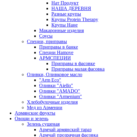
Нат Продукт
НАША ДЕРЕВНЯ
Разные крупы
Крупы Protein Therapy
Крупы Нане
Макаронные изделия
Соусы
Специи, приправы
Приправы в банке
Специи Hamove
АРМСПЕЦИИ
Приправы в фасовке
Приправы малая фасовка
Оливки, Оливковое масло
"Arm Eco"
Оливки "Aiello"
Оливки "AMADO"
Оливки "Armenium"
Хлебобулочные изделия
Мед из Армении
Армянские фрукты
Овощи и зелень
Зелень сушеная
Армчай армянский тараз
Армчай прозрачная фасовка