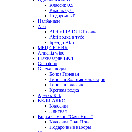
Классик 0,5
Класик 0,75
Подарочный
Налбандян
Abri
Abri VIRA DUET водка
Abri водка в тубе
Бренди Abri
МЕЦ СЮНИК
Armenia wine
Шахназарян ВКД
Getnatoun
Ginevan водка
Бочка Гиневан
Гиневан Золотая коллекция
Гиневан классик
Крепкая водка
Арегак К.З.
ВЕДИ АЛКО
Классика
Элитная
Водка Самкон "Саят Нова"
Классика Саят Нова
Подарочные наборы