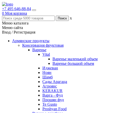
+7 495 646-88-84
0
Моя корзина
x
Меню каталога
Меню сайта
Вход / Регистрация
Армянские продукты
Консервация фруктовая
Варенье
Vital
Варенье маленький объем
Варенье большой объем
Иджеван
Ноян
Шамб
Сады Арагаца
Агроянс
KERAKUR
Варга - Фуд
Прошян фуд
Te Gusto
Proshyan Food