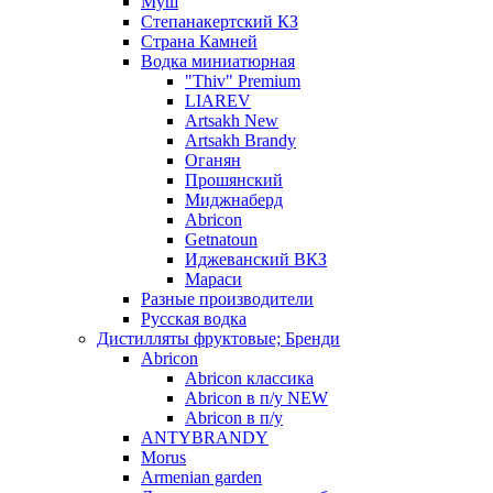
Муш
Степанакертский КЗ
Страна Камней
Водка миниатюрная
"Thiv" Premium
LIAREV
Artsakh New
Artsakh Brandy
Оганян
Прошянский
Миджнаберд
Abricon
Getnatoun
Иджеванский ВКЗ
Мараси
Разные производители
Русская водка
Дистилляты фруктовые; Бренди
Abricon
Abricon классика
Abricon в п/у NEW
Abricon в п/у
ANTYBRANDY
Morus
Armenian garden