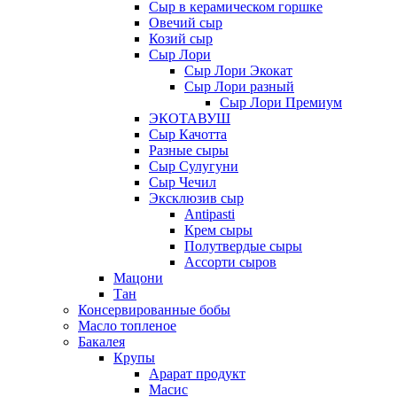
Сыр в керамическом горшке
Овечий сыр
Козий сыр
Сыр Лори
Сыр Лори Экокат
Сыр Лори разный
Сыр Лори Премиум
ЭКОТАВУШ
Сыр Качотта
Разные сыры
Сыр Сулугуни
Сыр Чечил
Эксклюзив сыр
Antipasti
Крем сыры
Полутвердые сыры
Ассорти сыров
Мацони
Тан
Консервированные бобы
Масло топленое
Бакалея
Крупы
Арарат продукт
Масис