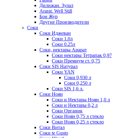
Дилижан. Зулал
Ararat. Well Still
Бон Жур
Другие Производители
Соки
Соки Иджеван
Соки 1.0л
Соки 0.25л
Соки, нектары Арарат
Соки нектары Тетрапак 0,97
Соки Премиум ст. 0,75
Соки SIS Натурал
Соки YAN
Соки 0,930 л
Соки 0,250 л
Соки SIS 1,6 л.
Соки Ноян
Соки и Нектары Ноян 1,0 л
Соки и Нектары 0,2 л
Соки Органик
Соки Ноян 0,75 л стекло
Соки Ноян 0,25 л стекло
Соки Витал
Соки te Gusto