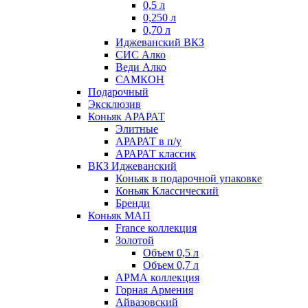
0,5 л
0,250 л
0,70 л
Иджеванский ВКЗ
СИС Алко
Веди Алко
САМКОН
Подарочный
Эксклюзив
Коньяк АРАРАТ
Элитные
АРАРАТ в п/у
АРАРАТ классик
ВКЗ Иджеванский
Коньяк в подарочной упаковке
Коньяк Классический
Бренди
Коньяк МАП
France коллекция
Золотой
Объем 0,5 л
Объем 0,7 л
АРМА коллекция
Горная Армения
Айвазовский