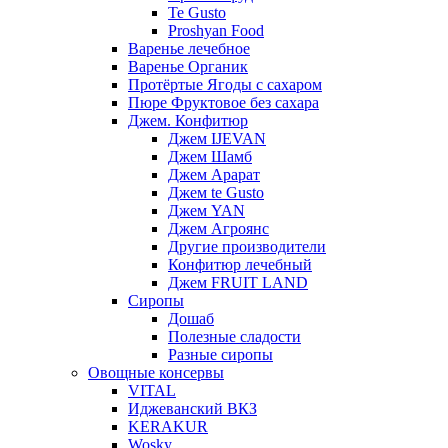
Te Gusto
Proshyan Food
Варенье лечебное
Варенье Органик
Протёртые Ягоды с сахаром
Пюре Фруктовое без сахара
Джем. Конфитюр
Джем IJEVAN
Джем Шамб
Джем Арарат
Джем te Gusto
Джем YAN
Джем Агроянс
Другие производители
Конфитюр лечебный
Джем FRUIT LAND
Сиропы
Дошаб
Полезные сладости
Разные сиропы
Овощные консервы
VITAL
Иджеванский ВКЗ
KERAKUR
Wosky