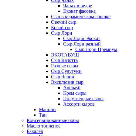
Сыр Чанах
Чанах в ведре
Экокат фасовка
Сыр в керамическом горшке
Овечий сыр
Козий сыр
Сыр Лори
Сыр Лори Экокат
Сыр Лори разный
Сыр Лори Премиум
ЭКОТАВУШ
Сыр Качотта
Разные сыры
Сыр Сулугуни
Сыр Чечил
Эксклюзив сыр
Antipasti
Крем сыры
Полутвердые сыры
Ассорти сыров
Мацони
Тан
Консервированные бобы
Масло топленое
Бакалея