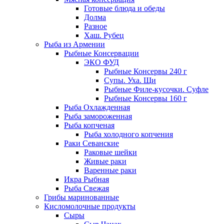
Готовые блюда и обеды
Долма
Разное
Хаш. Рубец
Рыба из Армении
Рыбные Консервации
ЭКО ФУД
Рыбные Консервы 240 г
Супы. Уха. Щи
Рыбные Филе-кусочки. Суфле
Рыбные Консервы 160 г
Рыба Охлажденная
Рыба замороженная
Рыба копченая
Рыба холодного копчения
Раки Севанские
Раковые шейки
Живые раки
Варенные раки
Икра Рыбная
Рыба Свежая
Грибы маринованные
Кисломолочные продукты
Сыры