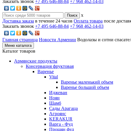
Заказать звонок
+7 495 646-88-84
+7 968 462-14-03
x
Доставка заказа
в течение 24 часов
Оплата товара
после достав
Заказать звонок
+7 495 646-88-84
+7 968 462-14-03
Главная страница
Новости Армении
Водолазы и сотни спасат
Меню каталога
Каталог товаров
Армянские продукты
Консервация фруктовая
Варенье
Vital
Варенье маленький объем
Варенье большой объем
Иджеван
Ноян
Шамб
Сады Арагаца
Агроянс
KERAKUR
Варга - Фуд
Прошян фуд