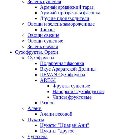
Зелень сушеная
Армчай армянский тараз
Армчай прозрачная фасовка
Другие производители
Овощи и зелень замороженные
Tamara
Овощи свежие
Овощи сушеные
Зелень свежая
Сухофрукты. Орехи
Сухофрукты
Подарочная фасовка
Вкус Араратской Долины
IJEVAN Сухофрукты
AREGI
Фрукты сушеные
Наборы из сухофруктов
Чипсы фруктовые
Разное
Алани
Алани весовой
Цукаты
Цукаты "Циацан Ани"
Цукаты "другое"
Чурчхела