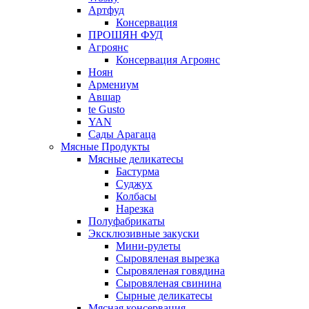
Артфуд
Консервация
ПРОШЯН ФУД
Агроянс
Консервация Агроянс
Ноян
Армениум
Авшар
te Gusto
YAN
Сады Арагаца
Мясные Продукты
Мясные деликатесы
Бастурма
Суджух
Колбасы
Нарезка
Полуфабрикаты
Эксклюзивные закуски
Мини-рулеты
Сыровяленая вырезка
Сыровяленая говядина
Сыровяленая свинина
Сырные деликатесы
Мясная консервация