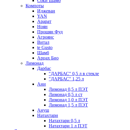
Соки Шамб
Компоты
Иджеван
YAN
Арарат
Ноян
Прошян Фуд
Агроянс
Витал
te Gusto
Шамб
Арцах Био
Лимонад
Дарбас
"ДАРБАС" 0,5 л в стекле
"ДАРБАС" 1,25 л
Ани
Лимонад 0,5 л ПЭТ
Лимонад 0,5 л ст
Лимонад 1,0 л ПЭТ
Лимонад 1,5 л ПЭТ
Ануш
Натахтари
Натахтари 0,5 л
Натахтари 1 л ПЭТ