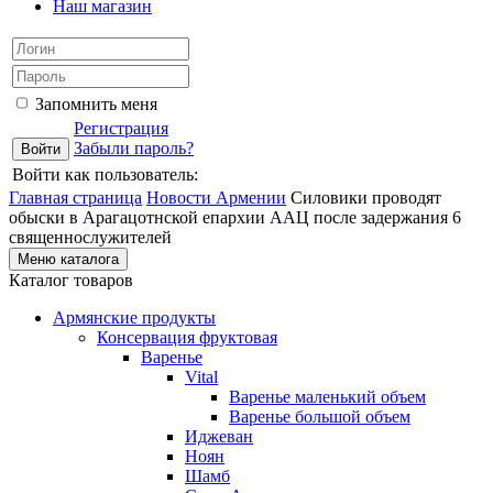
Наш магазин
Запомнить меня
Регистрация
Забыли пароль?
Войти как пользователь:
Главная страница
Новости Армении
Силовики проводят
обыски в Арагацотнской епархии ААЦ после задержания 6
священнослужителей
Меню каталога
Каталог товаров
Армянские продукты
Консервация фруктовая
Варенье
Vital
Варенье маленький объем
Варенье большой объем
Иджеван
Ноян
Шамб