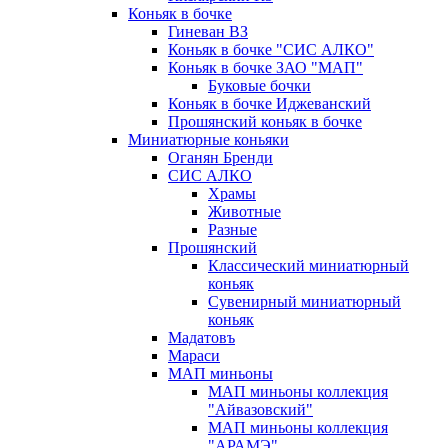
Коньяк в бочке
Гиневан ВЗ
Коньяк в бочке "СИС АЛКО"
Коньяк в бочке ЗАО "МАП"
Буковые бочки
Коньяк в бочке Иджеванский
Прошянский коньяк в бочке
Миниатюрные коньяки
Оганян Бренди
СИС АЛКО
Храмы
Животные
Разные
Прошянский
Классический миниатюрный
коньяк
Сувенирный миниатюрный
коньяк
Мадатовъ
Мараси
МАП миньоны
МАП миньоны коллекция
"Айвазовский"
МАП миньоны коллекция
"АРАМЭ"