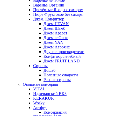
Варенье лечебное
Варенье Органик
Протёртые Ягоды с сахаром
Пюре Фруктовое без сахара
Джем. Конфитюр
Джем IJEVAN
Джем Шамб
Джем Арарат
Джем te Gusto
Джем YAN
Джем Агроянс
Другие производители
Конфитюр лечебный
Джем FRUIT LAND
Сиропы
Дошаб
Полезные сладости
Разные сиропы
Овощные консервы
VITAL
Иджеванский ВКЗ
KERAKUR
Wosky
Артфуд
Консервация