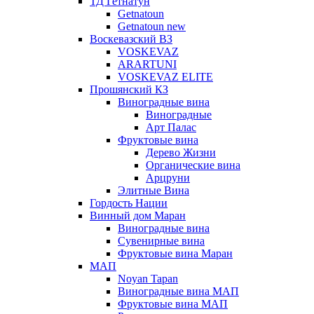
ТД Гетнатун
Getnatoun
Getnatoun new
Воскевазский ВЗ
VOSKEVAZ
ARARTUNI
VOSKEVAZ ELITE
Прошянский КЗ
Виноградные вина
Виноградные
Арт Палас
Фруктовые вина
Дерево Жизни
Органические вина
Арцруни
Элитные Вина
Гордость Нации
Винный дом Маран
Виноградные вина
Сувенирные вина
Фруктовые вина Маран
МАП
Noyan Tapan
Виноградные вина МАП
Фруктовые вина МАП