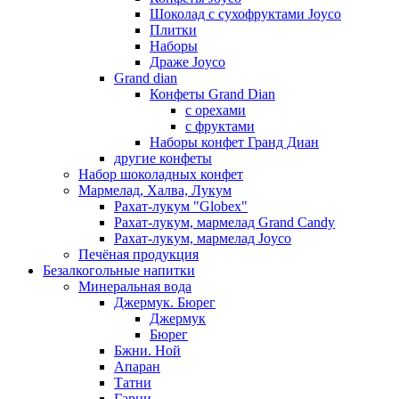
Шоколад с сухофруктами Joyco
Плитки
Наборы
Драже Joyco
Grand dian
Конфеты Grand Dian
с орехами
с фруктами
Наборы конфет Гранд Диан
другие конфеты
Набор шоколадных конфет
Мармелад, Халва, Лукум
Рахат-лукум "Globex"
Рахат-лукум, мармелад Grand Candy
Рахат-лукум, мармелад Joyco
Печёная продукция
Безалкогольные напитки
Минеральная вода
Джермук. Бюрег
Джермук
Бюрег
Бжни. Ной
Апаран
Татни
Гарни