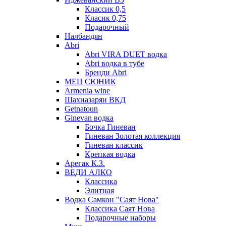
Классик 0,5
Класик 0,75
Подарочный
Налбандян
Abri
Abri VIRA DUET водка
Abri водка в тубе
Бренди Abri
МЕЦ СЮНИК
Armenia wine
Шахназарян ВКД
Getnatoun
Ginevan водка
Бочка Гиневан
Гиневан Золотая коллекция
Гиневан классик
Крепкая водка
Арегак К.З.
ВЕДИ АЛКО
Классика
Элитная
Водка Самкон "Саят Нова"
Классика Саят Нова
Подарочные наборы