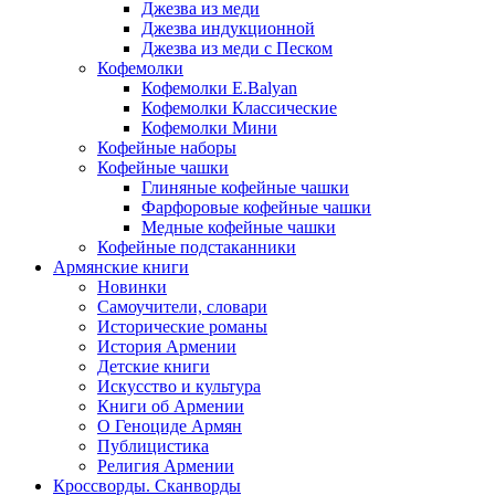
Джезва из меди
Джезва индукционной
Джезва из меди с Песком
Кофемолки
Кофемолки E.Balyan
Кофемолки Классические
Кофемолки Мини
Кофейные наборы
Кофейные чашки
Глиняные кофейные чашки
Фарфоровые кофейные чашки
Медные кофейные чашки
Кофейные подстаканники
Армянские книги
Новинки
Самоучители, словари
Исторические романы
История Армении
Детские книги
Иcкусство и культура
Книги об Армении
О Геноциде Армян
Публицистика
Религия Армении
Кроссворды. Сканворды