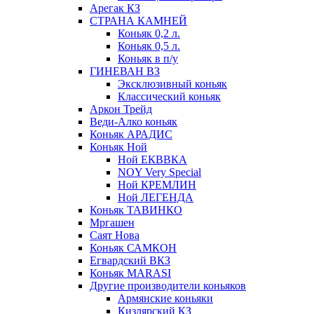
Арегак КЗ
СТРАНА КАМНЕЙ
Коньяк 0,2 л.
Коньяк 0,5 л.
Коньяк в п/у
ГИНЕВАН ВЗ
Эксклюзивный коньяк
Классический коньяк
Аркон Трейд
Веди-Алко коньяк
Коньяк АРАДИС
Коньяк Ной
Ной ЕКВВКА
NOY Very Special
Ной КРЕМЛИН
Ной ЛЕГЕНДА
Коньяк ТАВИНКО
Мргашен
Саят Нова
Коньяк САМКОН
Егвардский ВКЗ
Коньяк MARASI
Другие производители коньяков
Армянские коньяки
Кизлярский КЗ