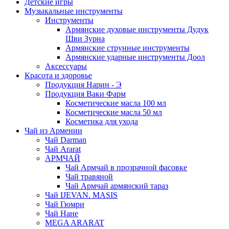
Детские игры
Музыкальные инструменты
Инструменты
Армянские духовые инструменты Дудук
Шви Зурна
Армянские струнные инструменты
Армянские ударные инструменты Доол
Аксессуары
Красота и здоровье
Продукция Нарин - Э
Продукция Ваки Фарм
Косметические масла 100 мл
Косметические масла 50 мл
Косметика для ухода
Чай из Армении
Чай Darman
Чай Ararat
АРМЧАЙ
Чай Армчай в прозрачной фасовке
Чай травяной
Чай Армчай армянский тараз
Чай IJEVAN. MASIS
Чай Гюмри
Чай Нане
MEGA ARARAT