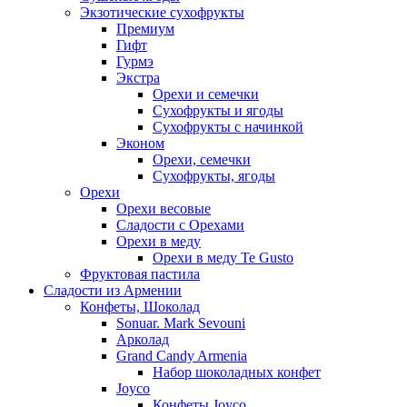
Экзотические сухофрукты
Премиум
Гифт
Гурмэ
Экстра
Орехи и семечки
Сухофрукты и ягоды
Сухофрукты с начинкой
Эконом
Орехи, семечки
Сухофрукты, ягоды
Орехи
Орехи весовые
Сладости с Орехами
Орехи в меду
Орехи в меду Te Gusto
Фруктовая пастила
Сладости из Армении
Конфеты, Шоколад
Sonuar. Mark Sevouni
Арколад
Grand Candy Armenia
Набор шоколадных конфет
Joyco
Конфеты Joyco