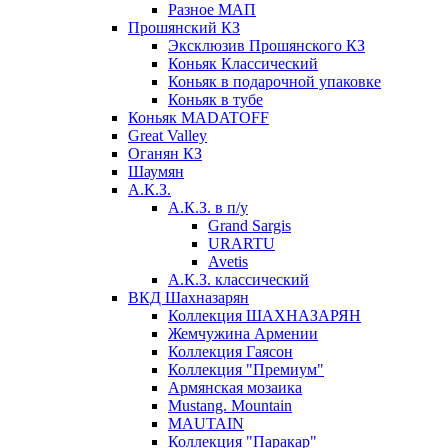
Разное МАП
Прошянский КЗ
Эксклюзив Прошянского КЗ
Коньяк Классический
Коньяк в подарочной упаковке
Коньяк в тубе
Коньяк MADATOFF
Great Valley
Оганян КЗ
Шаумян
А.К.З.
А.К.З. в п/у
Grand Sargis
URARTU
Avetis
А.К.З. классический
ВКД Шахназарян
Коллекция ШАХНАЗАРЯН
Жемчужина Армении
Коллекция Гаясон
Коллекция "Премиум"
Армянская мозаика
Mustang. Mountain
MAUTAIN
Коллекция "Паракар"