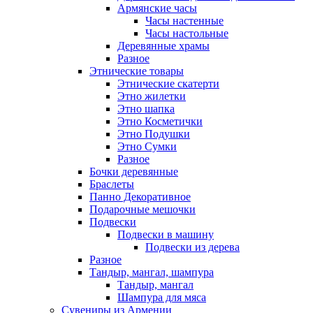
Армянские часы
Часы настенные
Часы настольные
Деревянные храмы
Разное
Этнические товары
Этнические скатерти
Этно жилетки
Этно шапка
Этно Косметички
Этно Подушки
Этно Сумки
Разное
Бочки деревянные
Браслеты
Панно Декоративное
Подарочные мешочки
Подвески
Подвески в машину
Подвески из дерева
Разное
Тандыр, мангал, шампура
Тандыр, мангал
Шампура для мяса
Сувениры из Армении