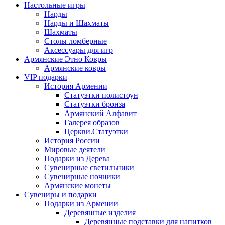
Настольные игры
Нарды
Нарды и Шахматы
Шахматы
Столы ломберные
Аксессуары для игр
Армянские Этно Ковры
Армянские ковры
VIP подарки
История Армении
Статуэтки полистоун
Статуэтки бронза
Армянский Алфавит
Галерея образов
Церкви.Статуэтки
История России
Мировые деятели
Подарки из Дерева
Сувенирные светильники
Сувенирные ночники
Армянские монеты
Сувениры и подарки
Подарки из Армении
Деревянные изделия
Деревянные подставки для напитков