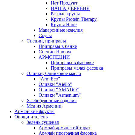
Нат Продукт
НАША ДЕРЕВНЯ
Разные крупы
Крупы Protein Therapy
Крупы Нане
Макаронные изделия
Соусы
Специи, приправы
Приправы в банке
Специи Hamove
АРМСПЕЦИИ
Приправы в фасовке
Приправы малая фасовка
Оливки, Оливковое масло
"Arm Eco"
Оливки "Aiello"
Оливки "AMADO"
Оливки "Armenium"
Хлебобулочные изделия
Мед из Армении
Армянские фрукты
Овощи и зелень
Зелень сушеная
Армчай армянский тараз
Армчай прозрачная фасовка