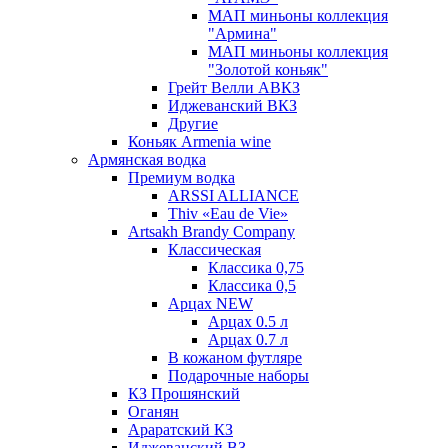
МАП миньоны коллекция
"Армина"
МАП миньоны коллекция
"Золотой коньяк"
Грейт Велли АВКЗ
Иджеванский ВКЗ
Другие
Коньяк Armenia wine
Армянская водка
Премиум водка
ARSSI ALLIANCE
Thiv «Eau de Vie»
Artsakh Brandy Company
Классическая
Классика 0,75
Классика 0,5
Арцах NEW
Арцах 0.5 л
Арцах 0.7 л
В кожаном футляре
Подарочные наборы
КЗ Прошянский
Оганян
Араратский КЗ
Иджеванский ВЗ