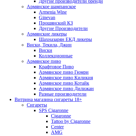
Другие производители бренди
Армянское шампанское
Armenia Wine
Ginevan
Прошянский КЗ
Другие Производители
Армянские ликеры
Шахназарян ЕКД ликеры
Виски, Текила, Джин
Виски
Коллекционные
Армянское пиво
Крафтовое Пиво
Армянское пиво Гюмри
Армянское пиво Киликия
Армянское пиво Котайк
Армянское пиво Дилижан
Разные производители
Витрина магазина сигареты 18+
Cигареты
SPS Cigaronne
Сigaronne
Tattoo by Cigaronne
Center
AMG