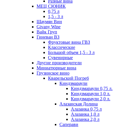
Разные вина
МЕЦ СЮНИК
0,75 л
1,5 - 3 л
Шаумян Вин
Givany Wine
Вайк Груп
Гиневан ВЗ
Фруктовые вина ГВЗ
Классические
Большой объем 1,5 - 3 л
Сувенирные
Другие производители
Миниатюрные вина
Грузинское вино
Кварельский Погреб
Киндзмараули
Киндзмараули 0,75 л.
Киндзмараули 1,0 л.
Киндзмараули 2,0 л.
Алазанская Долина
Алазанка 0,75 л
Алазанка 1,0 л
Алазанка 2,0 л
Саперави