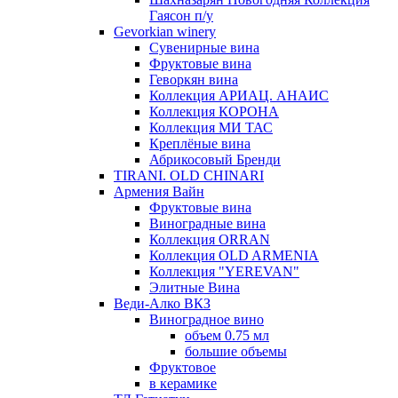
Гаясон п/у
Gevorkian winery
Сувенирные вина
Фруктовые вина
Геворкян вина
Коллекция АРИАЦ. АНАИС
Коллекция КОРОНА
Коллекция МИ ТАС
Креплёные вина
Абрикосовый Бренди
TIRANI. OLD CHINARI
Армения Вайн
Фруктовые вина
Виноградные вина
Коллекция ORRAN
Коллекция OLD ARMENIA
Коллекция "YEREVAN"
Элитные Вина
Веди-Алко ВКЗ
Виноградное вино
объем 0.75 мл
большие объемы
Фруктовое
в керамике