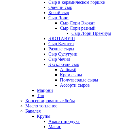
Сыр в керамическом горшке
Овечий сыр
Козий сыр
Сыр Лори
Сыр Лори Экокат
Сыр Лори разный
Сыр Лори Премиум
ЭКОТАВУШ
Сыр Качотта
Разные сыры
Сыр Сулугуни
Сыр Чечил
Эксклюзив сыр
Antipasti
Крем сыры
Полутвердые сыры
Ассорти сыров
Мацони
Тан
Консервированные бобы
Масло топленое
Бакалея
Крупы
Арарат продукт
Масис