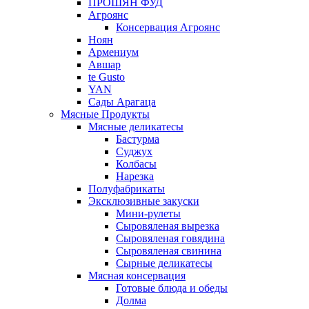
ПРОШЯН ФУД
Агроянс
Консервация Агроянс
Ноян
Армениум
Авшар
te Gusto
YAN
Сады Арагаца
Мясные Продукты
Мясные деликатесы
Бастурма
Суджух
Колбасы
Нарезка
Полуфабрикаты
Эксклюзивные закуски
Мини-рулеты
Сыровяленая вырезка
Сыровяленая говядина
Сыровяленая свинина
Сырные деликатесы
Мясная консервация
Готовые блюда и обеды
Долма