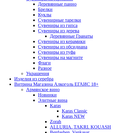
Деревянные панно
Брелки
Куклы
Сувенирные тарелки
Сувениры из гипса
Сувениры из дерева
Деревянные Гранаты
Сувениры из керамики
Сувениры из обсидиана
Сувениры из туфа
Сувениры на магните
Флаги
Разное
Украшения
Изделия из серебра
Витрина Магазина Алкоголь ЕГАИС 18+
Армянское вино
Новинки
Элитные вина
Karas
Karas Classic
Karas NEW
Zorah
ALLURIA. TAKRI. KOUASH
Berdashen. Vankasar