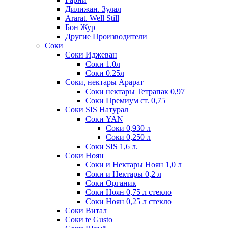
Дилижан. Зулал
Ararat. Well Still
Бон Жур
Другие Производители
Соки
Соки Иджеван
Соки 1.0л
Соки 0.25л
Соки, нектары Арарат
Соки нектары Тетрапак 0,97
Соки Премиум ст. 0,75
Соки SIS Натурал
Соки YAN
Соки 0,930 л
Соки 0,250 л
Соки SIS 1,6 л.
Соки Ноян
Соки и Нектары Ноян 1,0 л
Соки и Нектары 0,2 л
Соки Органик
Соки Ноян 0,75 л стекло
Соки Ноян 0,25 л стекло
Соки Витал
Соки te Gusto