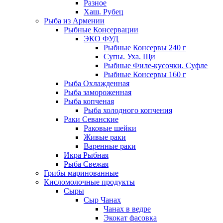
Разное
Хаш. Рубец
Рыба из Армении
Рыбные Консервации
ЭКО ФУД
Рыбные Консервы 240 г
Супы. Уха. Щи
Рыбные Филе-кусочки. Суфле
Рыбные Консервы 160 г
Рыба Охлажденная
Рыба замороженная
Рыба копченая
Рыба холодного копчения
Раки Севанские
Раковые шейки
Живые раки
Варенные раки
Икра Рыбная
Рыба Свежая
Грибы маринованные
Кисломолочные продукты
Сыры
Сыр Чанах
Чанах в ведре
Экокат фасовка