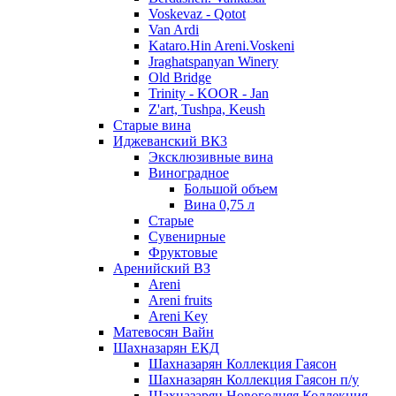
Voskevaz - Qotot
Van Ardi
Kataro.Hin Areni.Voskeni
Jraghatspanyan Winery
Old Bridge
Trinity - KOOR - Jan
Z'art, Tushpa, Keush
Старые вина
Иджеванский ВК3
Эксклюзивные вина
Виноградное
Большой объем
Вина 0,75 л
Старые
Сувенирные
Фруктовые
Аренийский ВЗ
Areni
Areni fruits
Areni Key
Матевосян Вайн
Шахназарян ЕКД
Шахназарян Коллекция Гаясон
Шахназарян Коллекция Гаясон п/у
Шахназарян Новогодняя Коллекция