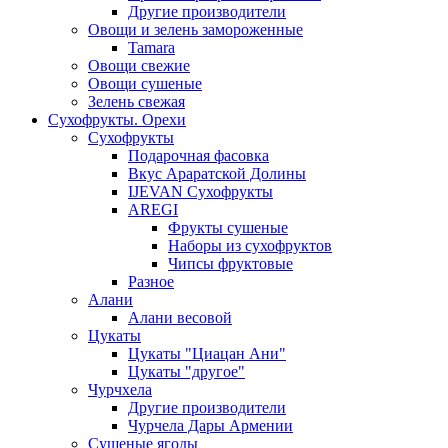
Другие производители
Овощи и зелень замороженные
Tamara
Овощи свежие
Овощи сушеные
Зелень свежая
Сухофрукты. Орехи
Сухофрукты
Подарочная фасовка
Вкус Араратской Долины
IJEVAN Сухофрукты
AREGI
Фрукты сушеные
Наборы из сухофруктов
Чипсы фруктовые
Разное
Алани
Алани весовой
Цукаты
Цукаты "Циацан Ани"
Цукаты "другое"
Чурчхела
Другие производители
Чурчела Дары Армении
Сушеные ягоды