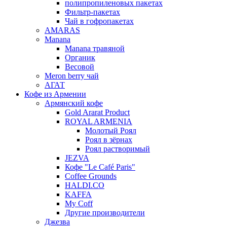
полипропиленовых пакетах
Фильтр-пакетах
Чай в гофропакетах
AMARAS
Manana
Manana травяной
Органик
Весовой
Meron berry чай
АГАТ
Кофе из Армении
Армянский кофе
Gold Ararat Product
ROYAL ARMENIA
Молотый Роял
Роял в зёрнах
Роял растворимый
JEZVA
Кофе "Le Café Paris"
Coffee Grounds
HALDI.CO
KAFFA
My Coff
Другие производители
Джезва