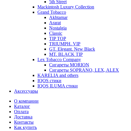
5th Street
Mackintosh Luxury Collection
Grand Tobacco
Akhtamar
Ararat
Nostalgia
Classic
TIP TOP
TRIUMPH. VIP
GT. Elegant. New Black
MT. BLACK TIP
Lex Tobacco Company
Сигареты MORION
Сигареты SOPRANO, LEX, ALEX
KARELIA and others
IQOS стики
IQOS ILUMA стики
Аксессуары
О компании
Каталог
Оплата
Доставка
Контакты
Как купить