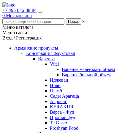
+7 495 646-88-84
0
Моя корзина
x
Меню каталога
Меню сайта
Вход / Регистрация
Армянские продукты
Консервация фруктовая
Варенье
Vital
Варенье маленький объем
Варенье большой объем
Иджеван
Ноян
Шамб
Сады Арагаца
Агроянс
KERAKUR
Варга - Фуд
Прошян фуд
Te Gusto
Proshyan Food