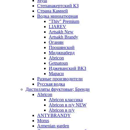
Муш
Степанакертский КЗ
Страна Камней
Водка миниатюрная
"Thiv" Premium
LIAREV
Artsakh New
Artsakh Brandy
Оганян
Прошянский
Миджнаберд
Abricon
Getnatoun
Иджеванский ВКЗ
Мараси
Разные производители
Русская водка
Дистилляты фруктовые; Бренди
Abricon
Abricon классика
Abricon в п/у NEW
Abricon в п/у
ANTYBRANDY
Morus
Armenian garden