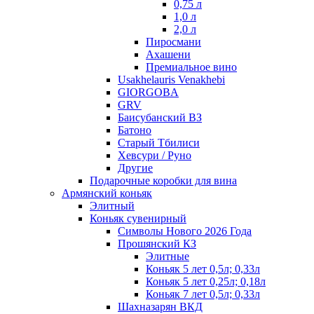
0,75 л
1,0 л
2,0 л
Пиросмани
Ахашени
Премиальное вино
Usakhelauris Venakhebi
GIORGOBA
GRV
Баисубанский ВЗ
Батоно
Старый Тбилиси
Хевсури / Руно
Другие
Подарочные коробки для вина
Армянский коньяк
Элитный
Коньяк сувенирный
Символы Нового 2026 Года
Прошянский КЗ
Элитные
Коньяк 5 лет 0,5л; 0,33л
Коньяк 5 лет 0,25л; 0,18л
Коньяк 7 лет 0,5л; 0,33л
Шахназарян ВКД