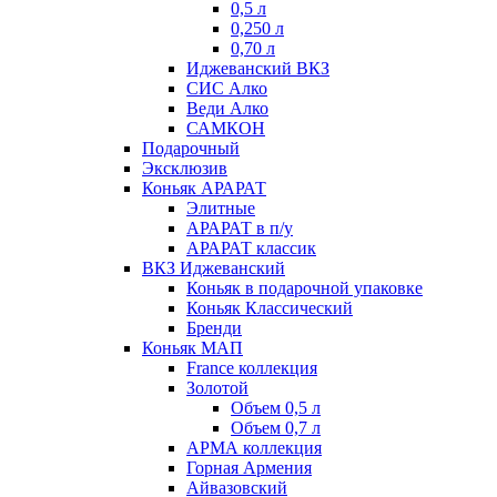
0,5 л
0,250 л
0,70 л
Иджеванский ВКЗ
СИС Алко
Веди Алко
САМКОН
Подарочный
Эксклюзив
Коньяк АРАРАТ
Элитные
АРАРАТ в п/у
АРАРАТ классик
ВКЗ Иджеванский
Коньяк в подарочной упаковке
Коньяк Классический
Бренди
Коньяк МАП
France коллекция
Золотой
Объем 0,5 л
Объем 0,7 л
АРМА коллекция
Горная Армения
Айвазовский