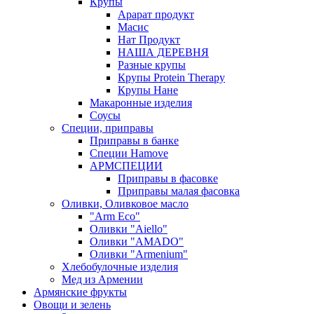
Крупы
Арарат продукт
Масис
Нат Продукт
НАША ДЕРЕВНЯ
Разные крупы
Крупы Protein Therapy
Крупы Нане
Макаронные изделия
Соусы
Специи, приправы
Приправы в банке
Специи Hamove
АРМСПЕЦИИ
Приправы в фасовке
Приправы малая фасовка
Оливки, Оливковое масло
"Arm Eco"
Оливки "Aiello"
Оливки "AMADO"
Оливки "Armenium"
Хлебобулочные изделия
Мед из Армении
Армянские фрукты
Овощи и зелень