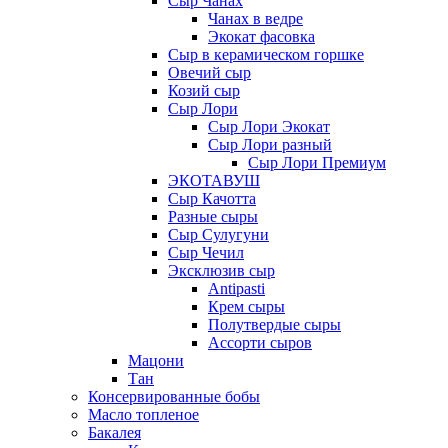
Сыр Чанах
Чанах в ведре
Экокат фасовка
Сыр в керамическом горшке
Овечий сыр
Козий сыр
Сыр Лори
Сыр Лори Экокат
Сыр Лори разный
Сыр Лори Премиум
ЭКОТАВУШ
Сыр Качотта
Разные сыры
Сыр Сулугуни
Сыр Чечил
Эксклюзив сыр
Antipasti
Крем сыры
Полутвердые сыры
Ассорти сыров
Мацони
Тан
Консервированные бобы
Масло топленое
Бакалея