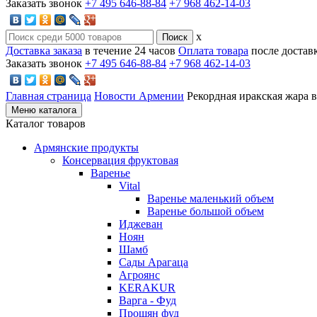
Заказать звонок
+7 495 646-88-84
+7 968 462-14-03
x
Доставка заказа
в течение 24 часов
Оплата товара
после достав
Заказать звонок
+7 495 646-88-84
+7 968 462-14-03
Главная страница
Новости Армении
Рекордная иракская жара 
Меню каталога
Каталог товаров
Армянские продукты
Консервация фруктовая
Варенье
Vital
Варенье маленький объем
Варенье большой объем
Иджеван
Ноян
Шамб
Сады Арагаца
Агроянс
KERAKUR
Варга - Фуд
Прошян фуд