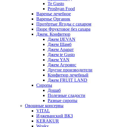
Te Gusto
Proshyan Food
Варенье лечебное
Варенье Органик
Протёртые Ягоды с сахаром
Пюре Фруктовое без сахара
Джем. Конфитюр
Джем IJEVAN
Джем Шамб
Джем Арарат
Джем te Gusto
Джем YAN
Джем Агроянс
Другие производители
Конфитюр лечебный
Джем FRUIT LAND
Сиропы
Дошаб
Полезные сладости
Разные сиропы
Овощные консервы
VITAL
Иджеванский ВКЗ
KERAKUR
Wosky