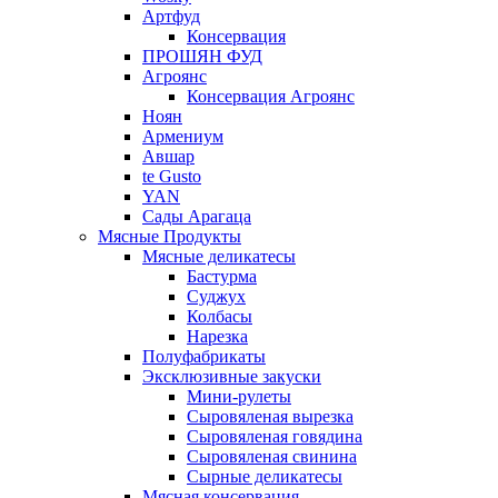
Артфуд
Консервация
ПРОШЯН ФУД
Агроянс
Консервация Агроянс
Ноян
Армениум
Авшар
te Gusto
YAN
Сады Арагаца
Мясные Продукты
Мясные деликатесы
Бастурма
Суджух
Колбасы
Нарезка
Полуфабрикаты
Эксклюзивные закуски
Мини-рулеты
Сыровяленая вырезка
Сыровяленая говядина
Сыровяленая свинина
Сырные деликатесы
Мясная консервация