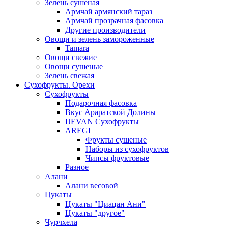
Зелень сушеная
Армчай армянский тараз
Армчай прозрачная фасовка
Другие производители
Овощи и зелень замороженные
Tamara
Овощи свежие
Овощи сушеные
Зелень свежая
Сухофрукты. Орехи
Сухофрукты
Подарочная фасовка
Вкус Араратской Долины
IJEVAN Сухофрукты
AREGI
Фрукты сушеные
Наборы из сухофруктов
Чипсы фруктовые
Разное
Алани
Алани весовой
Цукаты
Цукаты "Циацан Ани"
Цукаты "другое"
Чурчхела