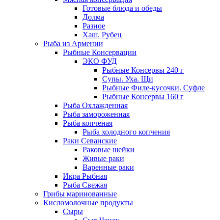
Готовые блюда и обеды
Долма
Разное
Хаш. Рубец
Рыба из Армении
Рыбные Консервации
ЭКО ФУД
Рыбные Консервы 240 г
Супы. Уха. Щи
Рыбные Филе-кусочки. Суфле
Рыбные Консервы 160 г
Рыба Охлажденная
Рыба замороженная
Рыба копченая
Рыба холодного копчения
Раки Севанские
Раковые шейки
Живые раки
Варенные раки
Икра Рыбная
Рыба Свежая
Грибы маринованные
Кисломолочные продукты
Сыры