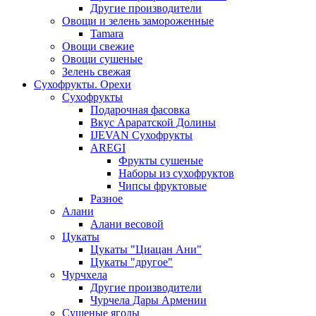
Другие производители
Овощи и зелень замороженные
Tamara
Овощи свежие
Овощи сушеные
Зелень свежая
Сухофрукты. Орехи
Сухофрукты
Подарочная фасовка
Вкус Араратской Долины
IJEVAN Сухофрукты
AREGI
Фрукты сушеные
Наборы из сухофруктов
Чипсы фруктовые
Разное
Алани
Алани весовой
Цукаты
Цукаты "Циацан Ани"
Цукаты "другое"
Чурчхела
Другие производители
Чурчела Дары Армении
Сушеные ягоды