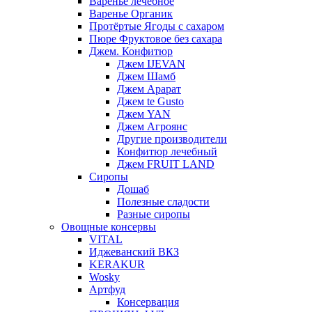
Варенье лечебное
Варенье Органик
Протёртые Ягоды с сахаром
Пюре Фруктовое без сахара
Джем. Конфитюр
Джем IJEVAN
Джем Шамб
Джем Арарат
Джем te Gusto
Джем YAN
Джем Агроянс
Другие производители
Конфитюр лечебный
Джем FRUIT LAND
Сиропы
Дошаб
Полезные сладости
Разные сиропы
Овощные консервы
VITAL
Иджеванский ВКЗ
KERAKUR
Wosky
Артфуд
Консервация