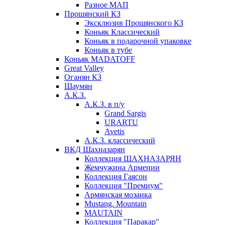
Разное МАП
Прошянский КЗ
Эксклюзив Прошянского КЗ
Коньяк Классический
Коньяк в подарочной упаковке
Коньяк в тубе
Коньяк MADATOFF
Great Valley
Оганян КЗ
Шаумян
А.К.З.
А.К.З. в п/у
Grand Sargis
URARTU
Avetis
А.К.З. классический
ВКД Шахназарян
Коллекция ШАХНАЗАРЯН
Жемчужина Армении
Коллекция Гаясон
Коллекция "Премиум"
Армянская мозаика
Mustang. Mountain
MAUTAIN
Коллекция "Паракар"