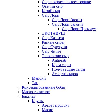
Сыр в керамическом горшке
Овечий сыр
Козий сыр
Сыр Лори
Сыр Лори Экокат
Сыр Лори разный
Сыр Лори Премиум
ЭКОТАВУШ
Сыр Качотта
Разные сыры
Сыр Сулугуни
Сыр Чечил
Эксклюзив сыр
Antipasti
Крем сыры
Полутвердые сыры
Ассорти сыров
Мацони
Тан
Консервированные бобы
Масло топленое
Бакалея
Крупы
Арарат продукт
Масис