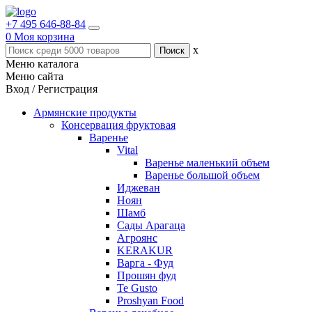
+7 495 646-88-84
0
Моя корзина
x
Меню каталога
Меню сайта
Вход / Регистрация
Армянские продукты
Консервация фруктовая
Варенье
Vital
Варенье маленький объем
Варенье большой объем
Иджеван
Ноян
Шамб
Сады Арагаца
Агроянс
KERAKUR
Варга - Фуд
Прошян фуд
Te Gusto
Proshyan Food