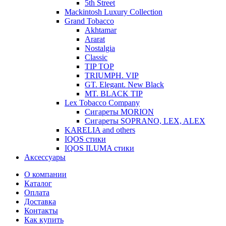
5th Street
Mackintosh Luxury Collection
Grand Tobacco
Akhtamar
Ararat
Nostalgia
Classic
TIP TOP
TRIUMPH. VIP
GT. Elegant. New Black
MT. BLACK TIP
Lex Tobacco Company
Сигареты MORION
Сигареты SOPRANO, LEX, ALEX
KARELIA and others
IQOS стики
IQOS ILUMA стики
Аксессуары
О компании
Каталог
Оплата
Доставка
Контакты
Как купить