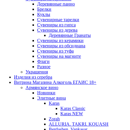
Деревянные панно
Брелки
Куклы
Сувенирные тарелки
Сувениры из гипса
Сувениры из дерева
Деревянные Гранаты
Сувениры из керамики
Сувениры из обсидиана
Сувениры из туфа
Сувениры на магните
Флаги
Разное
Украшения
Изделия из серебра
Витрина Магазина Алкоголь ЕГАИС 18+
Армянское вино
Новинки
Элитные вина
Karas
Karas Classic
Karas NEW
Zorah
ALLURIA. TAKRI. KOUASH
Berdashen. Vankasar