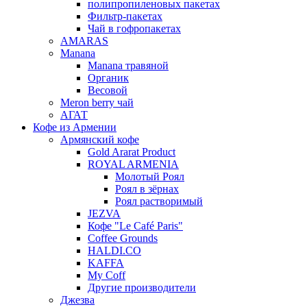
полипропиленовых пакетах
Фильтр-пакетах
Чай в гофропакетах
AMARAS
Manana
Manana травяной
Органик
Весовой
Meron berry чай
АГАТ
Кофе из Армении
Армянский кофе
Gold Ararat Product
ROYAL ARMENIA
Молотый Роял
Роял в зёрнах
Роял растворимый
JEZVA
Кофе "Le Café Paris"
Coffee Grounds
HALDI.CO
KAFFA
My Coff
Другие производители
Джезва