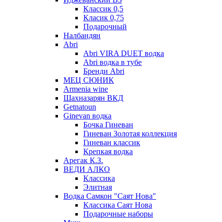
Классик 0,5
Класик 0,75
Подарочный
Налбандян
Abri
Abri VIRA DUET водка
Abri водка в тубе
Бренди Abri
МЕЦ СЮНИК
Armenia wine
Шахназарян ВКД
Getnatoun
Ginevan водка
Бочка Гиневан
Гиневан Золотая коллекция
Гиневан классик
Крепкая водка
Арегак К.З.
ВЕДИ АЛКО
Классика
Элитная
Водка Самкон "Саят Нова"
Классика Саят Нова
Подарочные наборы