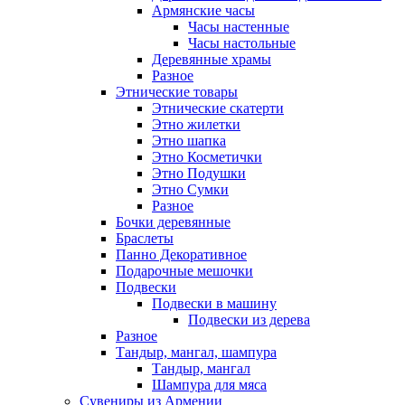
Армянские часы
Часы настенные
Часы настольные
Деревянные храмы
Разное
Этнические товары
Этнические скатерти
Этно жилетки
Этно шапка
Этно Косметички
Этно Подушки
Этно Сумки
Разное
Бочки деревянные
Браслеты
Панно Декоративное
Подарочные мешочки
Подвески
Подвески в машину
Подвески из дерева
Разное
Тандыр, мангал, шампура
Тандыр, мангал
Шампура для мяса
Сувениры из Армении