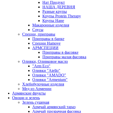
Нат Продукт
НАША ДЕРЕВНЯ
Разные крупы
Крупы Protein Therapy
Крупы Нане
Макаронные изделия
Соусы
Специи, приправы
Приправы в банке
Специи Hamove
АРМСПЕЦИИ
Приправы в фасовке
Приправы малая фасовка
Оливки, Оливковое масло
"Arm Eco"
Оливки "Aiello"
Оливки "AMADO"
Оливки "Armenium"
Хлебобулочные изделия
Мед из Армении
Армянские фрукты
Овощи и зелень
Зелень сушеная
Армчай армянский тараз
Армчай прозрачная фасовка