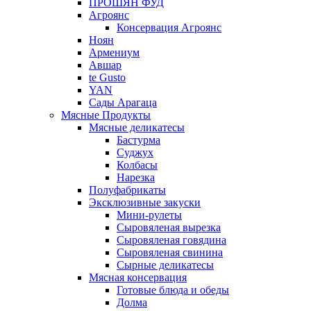
ПРОШЯН ФУД
Агроянс
Консервация Агроянс
Ноян
Армениум
Авшар
te Gusto
YAN
Сады Арагаца
Мясные Продукты
Мясные деликатесы
Бастурма
Суджух
Колбасы
Нарезка
Полуфабрикаты
Эксклюзивные закуски
Мини-рулеты
Сыровяленая вырезка
Сыровяленая говядина
Сыровяленая свинина
Сырные деликатесы
Мясная консервация
Готовые блюда и обеды
Долма