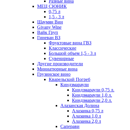
Разные вина
МЕЦ СЮНИК
0,75 л
1,5 - 3 л
Шаумян Вин
Givany Wine
Вайк Груп
Гиневан ВЗ
Фруктовые вина ГВЗ
Классические
Большой объем 1,5 - 3 л
Сувенирные
Другие производители
Миниатюрные вина
Грузинское вино
Кварельский Погреб
Киндзмараули
Киндзмараули 0,75 л.
Киндзмараули 1,0 л.
Киндзмараули 2,0 л.
Алазанская Долина
Алазанка 0,75 л
Алазанка 1,0 л
Алазанка 2,0 л
Саперави