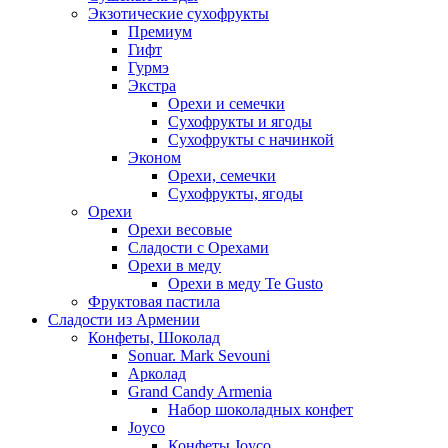
Экзотические сухофрукты
Премиум
Гифт
Гурмэ
Экстра
Орехи и семечки
Сухофрукты и ягоды
Сухофрукты с начинкой
Эконом
Орехи, семечки
Сухофрукты, ягоды
Орехи
Орехи весовые
Сладости с Орехами
Орехи в меду
Орехи в меду Te Gusto
Фруктовая пастила
Сладости из Армении
Конфеты, Шоколад
Sonuar. Mark Sevouni
Арколад
Grand Candy Armenia
Набор шоколадных конфет
Joyco
Конфеты Joyco