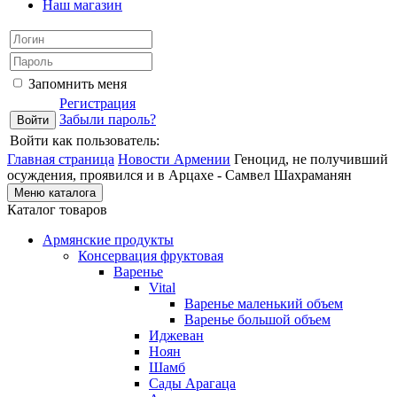
Наш магазин
Запомнить меня
Регистрация
Забыли пароль?
Войти как пользователь:
Главная страница
Новости Армении
Геноцид, не получивший
осуждения, проявился и в Арцахе - Самвел Шахраманян
Меню каталога
Каталог товаров
Армянские продукты
Консервация фруктовая
Варенье
Vital
Варенье маленький объем
Варенье большой объем
Иджеван
Ноян
Шамб
Сады Арагаца