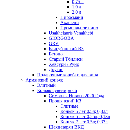
0,75 л
1,0 л
2,0 л
Пиросмани
Ахашени
Премиальное вино
Usakhelauris Venakhebi
GIORGOBA
GRV
Баисубанский ВЗ
Батоно
Старый Тбилиси
Хевсури / Руно
Другие
Подарочные коробки для вина
Армянский коньяк
Элитный
Коньяк сувенирный
Символы Нового 2026 Года
Прошянский КЗ
Элитные
Коньяк 5 лет 0,5л; 0,33л
Коньяк 5 лет 0,25л; 0,18л
Коньяк 7 лет 0,5л; 0,33л
Шахназарян ВКД