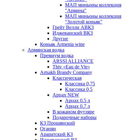
МАП миньоны коллекция
"Армина"
МАП миньоны коллекция
"Золотой коньяк"
Грейт Велли АВКЗ
Иджеванский ВКЗ
Другие
Коньяк Armenia wine
Армянская водка
Премиум водка
ARSSI ALLIANCE
Thiv «Eau de Vie»
Artsakh Brandy Company
Классическая
Классика 0,75
Классика 0,5
Арцах NEW
Арцах 0.5 л
Арцах 0.7 л
В кожаном футляре
Подарочные наборы
КЗ Прошянский
Оганян
Араратский КЗ
Иджеванский ВЗ