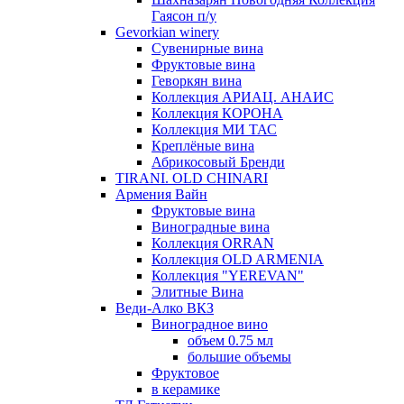
Гаясон п/у
Gevorkian winery
Сувенирные вина
Фруктовые вина
Геворкян вина
Коллекция АРИАЦ. АНАИС
Коллекция КОРОНА
Коллекция МИ ТАС
Креплёные вина
Абрикосовый Бренди
TIRANI. OLD CHINARI
Армения Вайн
Фруктовые вина
Виноградные вина
Коллекция ORRAN
Коллекция OLD ARMENIA
Коллекция "YEREVAN"
Элитные Вина
Веди-Алко ВКЗ
Виноградное вино
объем 0.75 мл
большие объемы
Фруктовое
в керамике