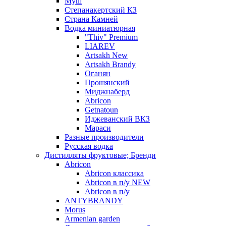
Муш
Степанакертский КЗ
Страна Камней
Водка миниатюрная
"Thiv" Premium
LIAREV
Artsakh New
Artsakh Brandy
Оганян
Прошянский
Миджнаберд
Abricon
Getnatoun
Иджеванский ВКЗ
Мараси
Разные производители
Русская водка
Дистилляты фруктовые; Бренди
Abricon
Abricon классика
Abricon в п/у NEW
Abricon в п/у
ANTYBRANDY
Morus
Armenian garden