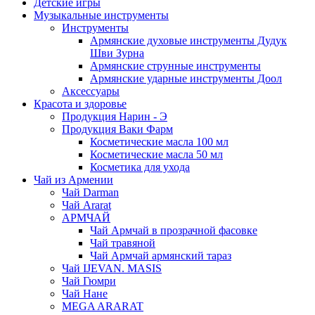
Детские игры
Музыкальные инструменты
Инструменты
Армянские духовые инструменты Дудук
Шви Зурна
Армянские струнные инструменты
Армянские ударные инструменты Доол
Аксессуары
Красота и здоровье
Продукция Нарин - Э
Продукция Ваки Фарм
Косметические масла 100 мл
Косметические масла 50 мл
Косметика для ухода
Чай из Армении
Чай Darman
Чай Ararat
АРМЧАЙ
Чай Армчай в прозрачной фасовке
Чай травяной
Чай Армчай армянский тараз
Чай IJEVAN. MASIS
Чай Гюмри
Чай Нане
MEGA ARARAT