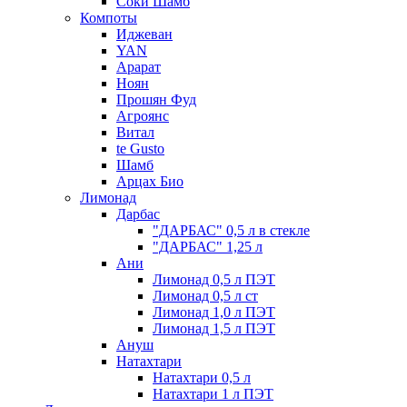
Соки Шамб
Компоты
Иджеван
YAN
Арарат
Ноян
Прошян Фуд
Агроянс
Витал
te Gusto
Шамб
Арцах Био
Лимонад
Дарбас
"ДАРБАС" 0,5 л в стекле
"ДАРБАС" 1,25 л
Ани
Лимонад 0,5 л ПЭТ
Лимонад 0,5 л ст
Лимонад 1,0 л ПЭТ
Лимонад 1,5 л ПЭТ
Ануш
Натахтари
Натахтари 0,5 л
Натахтари 1 л ПЭТ