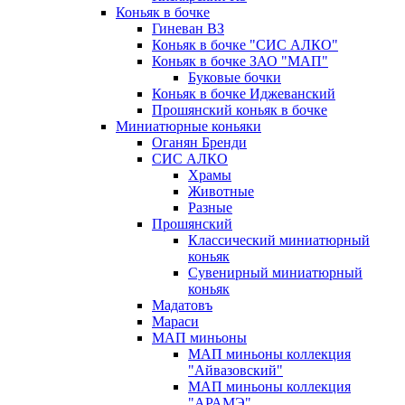
Коньяк в бочке
Гиневан ВЗ
Коньяк в бочке "СИС АЛКО"
Коньяк в бочке ЗАО "МАП"
Буковые бочки
Коньяк в бочке Иджеванский
Прошянский коньяк в бочке
Миниатюрные коньяки
Оганян Бренди
СИС АЛКО
Храмы
Животные
Разные
Прошянский
Классический миниатюрный
коньяк
Сувенирный миниатюрный
коньяк
Мадатовъ
Мараси
МАП миньоны
МАП миньоны коллекция
"Айвазовский"
МАП миньоны коллекция
"АРАМЭ"