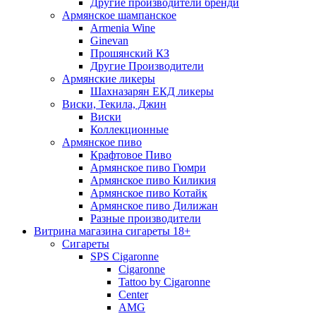
Другие производители бренди
Армянское шампанское
Armenia Wine
Ginevan
Прошянский КЗ
Другие Производители
Армянские ликеры
Шахназарян ЕКД ликеры
Виски, Текила, Джин
Виски
Коллекционные
Армянское пиво
Крафтовое Пиво
Армянское пиво Гюмри
Армянское пиво Киликия
Армянское пиво Котайк
Армянское пиво Дилижан
Разные производители
Витрина магазина сигареты 18+
Cигареты
SPS Cigaronne
Сigaronne
Tattoo by Cigaronne
Center
AMG