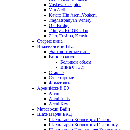
Voskevaz - Qotot
Van Ardi
Kataro.Hin Areni.Voskeni
Jraghatspanyan Winery
Old Bridge
Trinity - KOOR - Jan
Z'art, Tushpa, Keush
Старые вина
Иджеванский ВК3
Эксклюзивные вина
Виноградное
Большой объем
Вина 0,75 л
Старые
Сувенирные
Фруктовые
Аренийский ВЗ
Areni
Areni fruits
Areni Key
Матевосян Вайн
Шахназарян ЕКД
Шахназарян Коллекция Гаясон
Шахназарян Коллекция Гаясон п/у
Шахназарян Новогодняя Коллекция