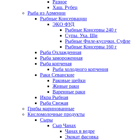
Разное
Хаш. Рубец
Рыба из Армении
Рыбные Консервации
ЭКО ФУД
Рыбные Консервы 240 г
Супы. Уха. Щи
Рыбные Филе-кусочки. Суфле
Рыбные Консервы 160 г
Рыба Охлажденная
Рыба замороженная
Рыба копченая
Рыба холодного копчения
Раки Севанские
Раковые шейки
Живые раки
Варенные раки
Икра Рыбная
Рыба Свежая
Грибы маринованные
Кисломолочные продукты
Сыры
Сыр Чанах
Чанах в ведре
Экокат фасовка