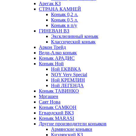
Арегак КЗ
СТРАНА КАМНЕЙ
Коньяк 0,2 л.
Коньяк 0,5 л.
Коньяк в п/у
ГИНЕВАН ВЗ
Эксклюзивный коньяк
Классический коньяк
Аркон Трейд
Веди-Алко коньяк
Коньяк АРАДИС
Коньяк Ной
Ной ЕКВВКА
NOY Very Special
Ной КРЕМЛИН
Ной ЛЕГЕНДА
Коньяк ТАВИНКО
Мргашен
Саят Нова
Коньяк САМКОН
Егвардский ВКЗ
Коньяк MARASI
Другие производители коньяков
Армянские коньяки
Кизлярский КЗ