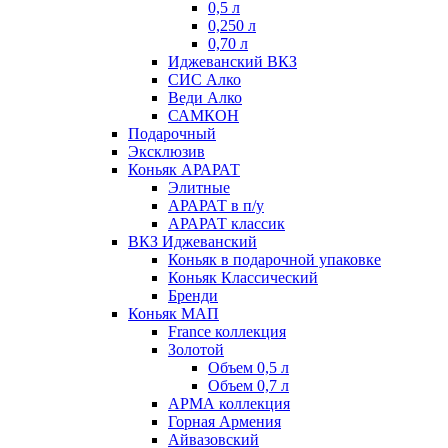
0,5 л
0,250 л
0,70 л
Иджеванский ВКЗ
СИС Алко
Веди Алко
САМКОН
Подарочный
Эксклюзив
Коньяк АРАРАТ
Элитные
АРАРАТ в п/у
АРАРАТ классик
ВКЗ Иджеванский
Коньяк в подарочной упаковке
Коньяк Классический
Бренди
Коньяк МАП
France коллекция
Золотой
Объем 0,5 л
Объем 0,7 л
АРМА коллекция
Горная Армения
Айвазовский