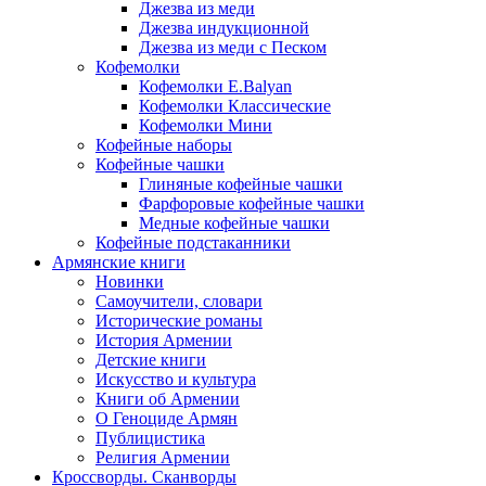
Джезва из меди
Джезва индукционной
Джезва из меди с Песком
Кофемолки
Кофемолки E.Balyan
Кофемолки Классические
Кофемолки Мини
Кофейные наборы
Кофейные чашки
Глиняные кофейные чашки
Фарфоровые кофейные чашки
Медные кофейные чашки
Кофейные подстаканники
Армянские книги
Новинки
Самоучители, словари
Исторические романы
История Армении
Детские книги
Иcкусство и культура
Книги об Армении
О Геноциде Армян
Публицистика
Религия Армении
Кроссворды. Сканворды