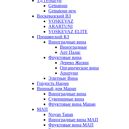
ТД Гетнатун
Getnatoun
Getnatoun new
Воскевазский ВЗ
VOSKEVAZ
ARARTUNI
VOSKEVAZ ELITE
Прошянский КЗ
Виноградные вина
Виноградные
Арт Палас
Фруктовые вина
Дерево Жизни
Органические вина
Арцруни
Элитные Вина
Гордость Нации
Винный дом Маран
Виноградные вина
Сувенирные вина
Фруктовые вина Маран
МАП
Noyan Tapan
Виноградные вина МАП
Фруктовые вина МАП