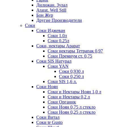
Дилижан. Зулал
Ararat. Well Still
Бон Жур
Другие Производители
Соки
Соки Иджеван
Соки 1.0л
Соки 0.25л
Соки, нектары Арарат
Соки нектары Тетрапак 0,97
Соки Премиум ст. 0,75
Соки SIS Натурал
Соки YAN
Соки 0,930 л
Соки 0,250 л
Соки SIS 1,6 л.
Соки Ноян
Соки и Нектары Ноян 1,0 л
Соки и Нектары 0,2 л
Соки Органик
Соки Ноян 0,75 л стекло
Соки Ноян 0,25 л стекло
Соки Витал
Соки te Gusto