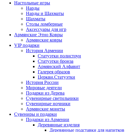
Настольные игры
Нарды
Нарды и Шахматы
Шахматы
Столы ломберные
Аксессуары для игр
Армянские Этно Ковры
Армянские ковры
VIP подарки
История Армении
Статуэтки полистоун
Статуэтки бронза
Армянский Алфавит
Галерея образов
Церкви.Статуэтки
История России
Мировые деятели
Подарки из Дерева
Сувенирные светильники
Сувенирные ночники
Армянские монеты
Сувениры и подарки
Подарки из Армении
Деревянные изделия
Деревянные подставки для напитков