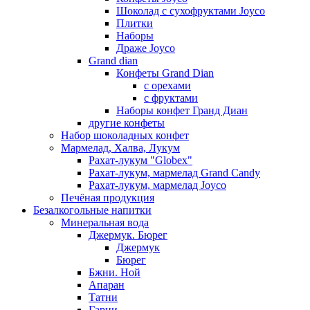
Шоколад с сухофруктами Joyco
Плитки
Наборы
Драже Joyco
Grand dian
Конфеты Grand Dian
с орехами
с фруктами
Наборы конфет Гранд Диан
другие конфеты
Набор шоколадных конфет
Мармелад, Халва, Лукум
Рахат-лукум "Globex"
Рахат-лукум, мармелад Grand Candy
Рахат-лукум, мармелад Joyco
Печёная продукция
Безалкогольные напитки
Минеральная вода
Джермук. Бюрег
Джермук
Бюрег
Бжни. Ной
Апаран
Татни
Гарни