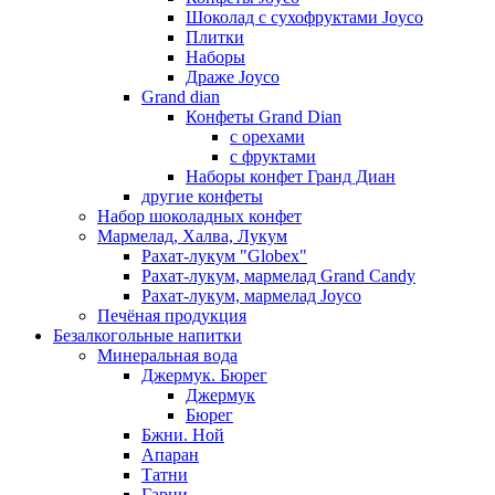
Шоколад с сухофруктами Joyco
Плитки
Наборы
Драже Joyco
Grand dian
Конфеты Grand Dian
с орехами
с фруктами
Наборы конфет Гранд Диан
другие конфеты
Набор шоколадных конфет
Мармелад, Халва, Лукум
Рахат-лукум "Globex"
Рахат-лукум, мармелад Grand Candy
Рахат-лукум, мармелад Joyco
Печёная продукция
Безалкогольные напитки
Минеральная вода
Джермук. Бюрег
Джермук
Бюрег
Бжни. Ной
Апаран
Татни
Гарни