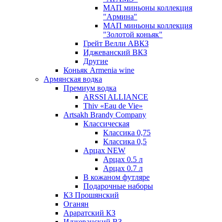
МАП миньоны коллекция
"Армина"
МАП миньоны коллекция
"Золотой коньяк"
Грейт Велли АВКЗ
Иджеванский ВКЗ
Другие
Коньяк Armenia wine
Армянская водка
Премиум водка
ARSSI ALLIANCE
Thiv «Eau de Vie»
Artsakh Brandy Company
Классическая
Классика 0,75
Классика 0,5
Арцах NEW
Арцах 0.5 л
Арцах 0.7 л
В кожаном футляре
Подарочные наборы
КЗ Прошянский
Оганян
Араратский КЗ
Иджеванский ВЗ