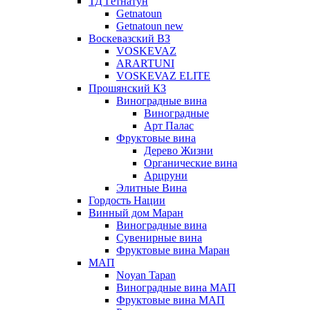
ТД Гетнатун
Getnatoun
Getnatoun new
Воскевазский ВЗ
VOSKEVAZ
ARARTUNI
VOSKEVAZ ELITE
Прошянский КЗ
Виноградные вина
Виноградные
Арт Палас
Фруктовые вина
Дерево Жизни
Органические вина
Арцруни
Элитные Вина
Гордость Нации
Винный дом Маран
Виноградные вина
Сувенирные вина
Фруктовые вина Маран
МАП
Noyan Tapan
Виноградные вина МАП
Фруктовые вина МАП