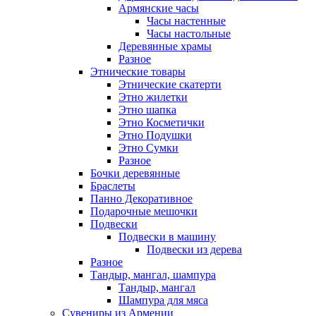
Армянские часы
Часы настенные
Часы настольные
Деревянные храмы
Разное
Этнические товары
Этнические скатерти
Этно жилетки
Этно шапка
Этно Косметички
Этно Подушки
Этно Сумки
Разное
Бочки деревянные
Браслеты
Панно Декоративное
Подарочные мешочки
Подвески
Подвески в машину
Подвески из дерева
Разное
Тандыр, мангал, шампура
Тандыр, мангал
Шампура для мяса
Сувениры из Армении