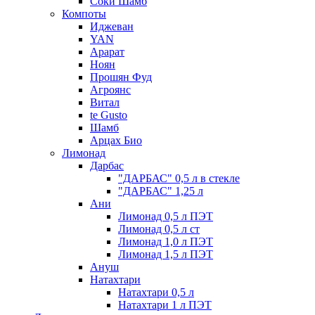
Соки Шамб
Компоты
Иджеван
YAN
Арарат
Ноян
Прошян Фуд
Агроянс
Витал
te Gusto
Шамб
Арцах Био
Лимонад
Дарбас
"ДАРБАС" 0,5 л в стекле
"ДАРБАС" 1,25 л
Ани
Лимонад 0,5 л ПЭТ
Лимонад 0,5 л ст
Лимонад 1,0 л ПЭТ
Лимонад 1,5 л ПЭТ
Ануш
Натахтари
Натахтари 0,5 л
Натахтари 1 л ПЭТ