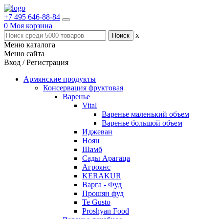
+7 495 646-88-84
0
Моя корзина
x
Меню каталога
Меню сайта
Вход / Регистрация
Армянские продукты
Консервация фруктовая
Варенье
Vital
Варенье маленький объем
Варенье большой объем
Иджеван
Ноян
Шамб
Сады Арагаца
Агроянс
KERAKUR
Варга - Фуд
Прошян фуд
Te Gusto
Proshyan Food