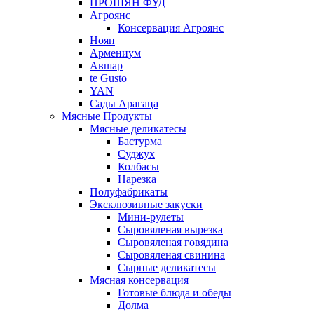
ПРОШЯН ФУД
Агроянс
Консервация Агроянс
Ноян
Армениум
Авшар
te Gusto
YAN
Сады Арагаца
Мясные Продукты
Мясные деликатесы
Бастурма
Суджух
Колбасы
Нарезка
Полуфабрикаты
Эксклюзивные закуски
Мини-рулеты
Сыровяленая вырезка
Сыровяленая говядина
Сыровяленая свинина
Сырные деликатесы
Мясная консервация
Готовые блюда и обеды
Долма