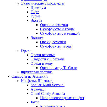
Экзотические сухофрукты
Премиум
Гифт
Гурмэ
Экстра
Орехи и семечки
Сухофрукты и ягоды
Сухофрукты с начинкой
Эконом
Орехи, семечки
Сухофрукты, ягоды
Орехи
Орехи весовые
Сладости с Орехами
Орехи в меду
Орехи в меду Te Gusto
Фруктовая пастила
Сладости из Армении
Конфеты, Шоколад
Sonuar. Mark Sevouni
Арколад
Grand Candy Armenia
Набор шоколадных конфет
Joyco
Конфеты Joyco