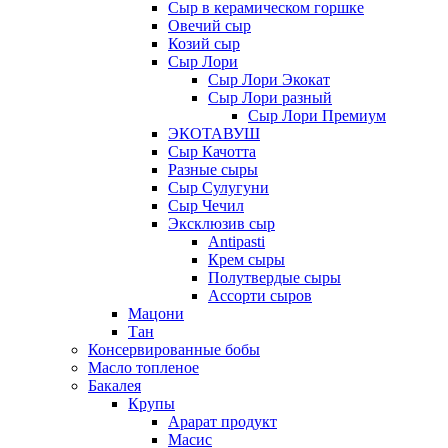
Сыр в керамическом горшке
Овечий сыр
Козий сыр
Сыр Лори
Сыр Лори Экокат
Сыр Лори разный
Сыр Лори Премиум
ЭКОТАВУШ
Сыр Качотта
Разные сыры
Сыр Сулугуни
Сыр Чечил
Эксклюзив сыр
Antipasti
Крем сыры
Полутвердые сыры
Ассорти сыров
Мацони
Тан
Консервированные бобы
Масло топленое
Бакалея
Крупы
Арарат продукт
Масис