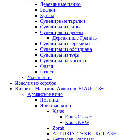
Деревянные панно
Брелки
Куклы
Сувенирные тарелки
Сувениры из гипса
Сувениры из дерева
Деревянные Гранаты
Сувениры из керамики
Сувениры из обсидиана
Сувениры из туфа
Сувениры на магните
Флаги
Разное
Украшения
Изделия из серебра
Витрина Магазина Алкоголь ЕГАИС 18+
Армянское вино
Новинки
Элитные вина
Karas
Karas Classic
Karas NEW
Zorah
ALLURIA. TAKRI. KOUASH
Berdashen. Vankasar