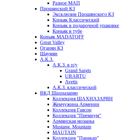
Разное МАП
Прошянский КЗ
Эксклюзив Прошянского КЗ
Коньяк Классический
Коньяк в подарочной упаковке
Коньяк в тубе
Коньяк MADATOFF
Great Valley
Оганян КЗ
Шаумян
А.К.З.
А.К.З. в п/у
Grand Sargis
URARTU
Avetis
А.К.З. классический
ВКД Шахназарян
Коллекция ШАХНАЗАРЯН
Жемчужина Армении
Коллекция Гаясон
Коллекция "Премиум"
Армянская мозаика
Mustang. Mountain
MAUTAIN
Коллекция "Паракар"