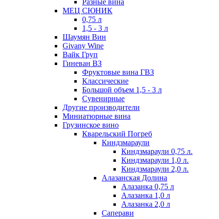
Разные вина
МЕЦ СЮНИК
0,75 л
1,5 - 3 л
Шаумян Вин
Givany Wine
Вайк Груп
Гиневан ВЗ
Фруктовые вина ГВЗ
Классические
Большой объем 1,5 - 3 л
Сувенирные
Другие производители
Миниатюрные вина
Грузинское вино
Кварельский Погреб
Киндзмараули
Киндзмараули 0,75 л.
Киндзмараули 1,0 л.
Киндзмараули 2,0 л.
Алазанская Долина
Алазанка 0,75 л
Алазанка 1,0 л
Алазанка 2,0 л
Саперави