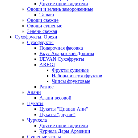
Другие производители
Овощи и зелень замороженные
Tamara
Овощи свежие
Овощи сушеные
Зелень свежая
Сухофрукты. Орехи
Сухофрукты
Подарочная фасовка
Вкус Араратской Долины
IJEVAN Сухофрукты
AREGI
Фрукты сушеные
Наборы из сухофруктов
Чипсы фруктовые
Разное
Алани
Алани весовой
Цукаты
Цукаты "Циацан Ани"
Цукаты "другое"
Чурчхела
Другие производители
Чурчела Дары Армении
Сушеные ягоды