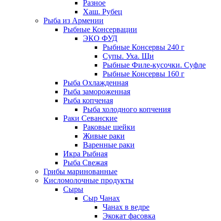
Разное
Хаш. Рубец
Рыба из Армении
Рыбные Консервации
ЭКО ФУД
Рыбные Консервы 240 г
Супы. Уха. Щи
Рыбные Филе-кусочки. Суфле
Рыбные Консервы 160 г
Рыба Охлажденная
Рыба замороженная
Рыба копченая
Рыба холодного копчения
Раки Севанские
Раковые шейки
Живые раки
Варенные раки
Икра Рыбная
Рыба Свежая
Грибы маринованные
Кисломолочные продукты
Сыры
Сыр Чанах
Чанах в ведре
Экокат фасовка