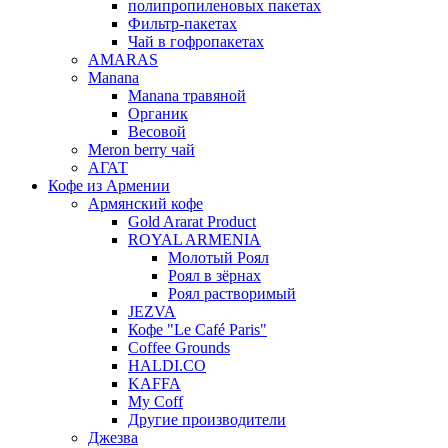
полипропиленовых пакетах
Фильтр-пакетах
Чай в гофропакетах
AMARAS
Manana
Manana травяной
Органик
Весовой
Meron berry чай
АГАТ
Кофе из Армении
Армянский кофе
Gold Ararat Product
ROYAL ARMENIA
Молотый Роял
Роял в зёрнах
Роял растворимый
JEZVA
Кофе "Le Café Paris"
Coffee Grounds
HALDI.CO
KAFFA
My Coff
Другие производители
Джезва