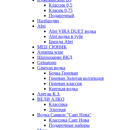
Классик 0,5
Класик 0,75
Подарочный
Налбандян
Abri
Abri VIRA DUET водка
Abri водка в тубе
Бренди Abri
МЕЦ СЮНИК
Armenia wine
Шахназарян ВКД
Getnatoun
Ginevan водка
Бочка Гиневан
Гиневан Золотая коллекция
Гиневан классик
Крепкая водка
Арегак К.З.
ВЕДИ АЛКО
Классика
Элитная
Водка Самкон "Саят Нова"
Классика Саят Нова
Подарочные наборы