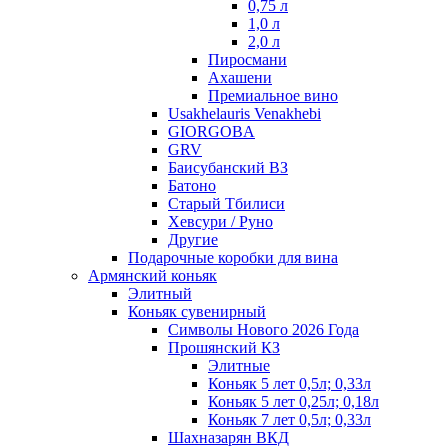
0,75 л
1,0 л
2,0 л
Пиросмани
Ахашени
Премиальное вино
Usakhelauris Venakhebi
GIORGOBA
GRV
Баисубанский ВЗ
Батоно
Старый Тбилиси
Хевсури / Руно
Другие
Подарочные коробки для вина
Армянский коньяк
Элитный
Коньяк сувенирный
Символы Нового 2026 Года
Прошянский КЗ
Элитные
Коньяк 5 лет 0,5л; 0,33л
Коньяк 5 лет 0,25л; 0,18л
Коньяк 7 лет 0,5л; 0,33л
Шахназарян ВКД