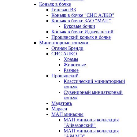
Коньяк в бочке
Гиневан ВЗ
Коньяк в бочке "СИС АЛКО"
Коньяк в бочке ЗАО "МАП"
Буковые бочки
Коньяк в бочке Иджеванский
Прошянский коньяк в бочке
Миниатюрные коньяки
Оганян Бренди
СИС АЛКО
Храмы
Животные
Разные
Прошянский
Классический миниатюрный
коньяк
Сувенирный миниатюрный
коньяк
Мадатовъ
Мараси
МАП миньоны
МАП миньоны коллекция
"Айвазовский"
МАП миньоны коллекция
"АРАМЭ"