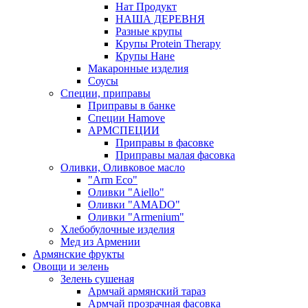
Нат Продукт
НАША ДЕРЕВНЯ
Разные крупы
Крупы Protein Therapy
Крупы Нане
Макаронные изделия
Соусы
Специи, приправы
Приправы в банке
Специи Hamove
АРМСПЕЦИИ
Приправы в фасовке
Приправы малая фасовка
Оливки, Оливковое масло
"Arm Eco"
Оливки "Aiello"
Оливки "AMADO"
Оливки "Armenium"
Хлебобулочные изделия
Мед из Армении
Армянские фрукты
Овощи и зелень
Зелень сушеная
Армчай армянский тараз
Армчай прозрачная фасовка