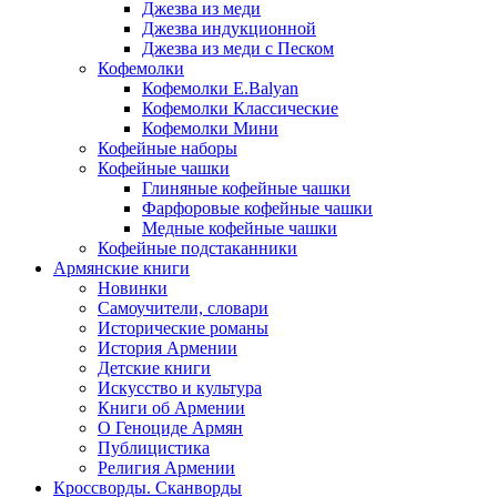
Джезва из меди
Джезва индукционной
Джезва из меди с Песком
Кофемолки
Кофемолки E.Balyan
Кофемолки Классические
Кофемолки Мини
Кофейные наборы
Кофейные чашки
Глиняные кофейные чашки
Фарфоровые кофейные чашки
Медные кофейные чашки
Кофейные подстаканники
Армянские книги
Новинки
Самоучители, словари
Исторические романы
История Армении
Детские книги
Иcкусство и культура
Книги об Армении
О Геноциде Армян
Публицистика
Религия Армении
Кроссворды. Сканворды