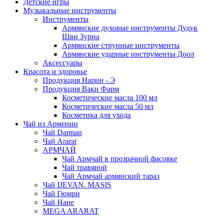
Детские игры
Музыкальные инструменты
Инструменты
Армянские духовые инструменты Дудук
Шви Зурна
Армянские струнные инструменты
Армянские ударные инструменты Доол
Аксессуары
Красота и здоровье
Продукция Нарин - Э
Продукция Ваки Фарм
Косметические масла 100 мл
Косметические масла 50 мл
Косметика для ухода
Чай из Армении
Чай Darman
Чай Ararat
АРМЧАЙ
Чай Армчай в прозрачной фасовке
Чай травяной
Чай Армчай армянский тараз
Чай IJEVAN. MASIS
Чай Гюмри
Чай Нане
MEGA ARARAT