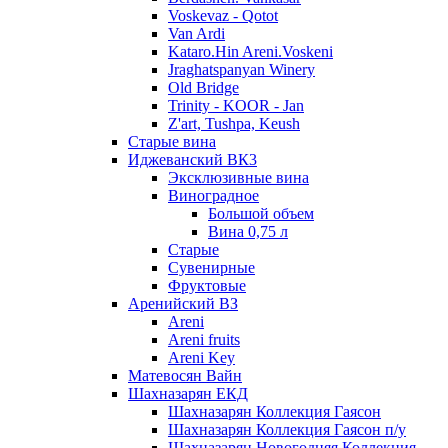
Voskevaz - Qotot
Van Ardi
Kataro.Hin Areni.Voskeni
Jraghatspanyan Winery
Old Bridge
Trinity - KOOR - Jan
Z'art, Tushpa, Keush
Старые вина
Иджеванский ВК3
Эксклюзивные вина
Виноградное
Большой объем
Вина 0,75 л
Старые
Сувенирные
Фруктовые
Аренийский ВЗ
Areni
Areni fruits
Areni Key
Матевосян Вайн
Шахназарян ЕКД
Шахназарян Коллекция Гаясон
Шахназарян Коллекция Гаясон п/у
Шахназарян Новогодняя Коллекция