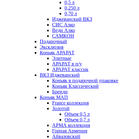
0,5 л
0,250 л
0,70 л
Иджеванский ВКЗ
СИС Алко
Веди Алко
САМКОН
Подарочный
Эксклюзив
Коньяк АРАРАТ
Элитные
АРАРАТ в п/у
АРАРАТ классик
ВКЗ Иджеванский
Коньяк в подарочной упаковке
Коньяк Классический
Бренди
Коньяк МАП
France коллекция
Золотой
Объем 0,5 л
Объем 0,7 л
АРМА коллекция
Горная Армения
Айвазовский