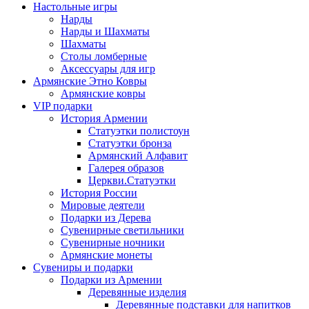
Настольные игры
Нарды
Нарды и Шахматы
Шахматы
Столы ломберные
Аксессуары для игр
Армянские Этно Ковры
Армянские ковры
VIP подарки
История Армении
Статуэтки полистоун
Статуэтки бронза
Армянский Алфавит
Галерея образов
Церкви.Статуэтки
История России
Мировые деятели
Подарки из Дерева
Сувенирные светильники
Сувенирные ночники
Армянские монеты
Сувениры и подарки
Подарки из Армении
Деревянные изделия
Деревянные подставки для напитков