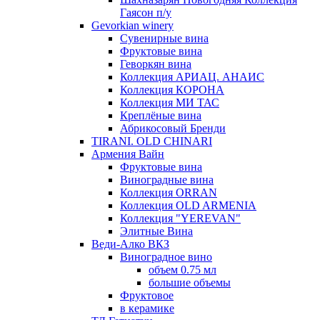
Гаясон п/у
Gevorkian winery
Сувенирные вина
Фруктовые вина
Геворкян вина
Коллекция АРИАЦ. АНАИС
Коллекция КОРОНА
Коллекция МИ ТАС
Креплёные вина
Абрикосовый Бренди
TIRANI. OLD CHINARI
Армения Вайн
Фруктовые вина
Виноградные вина
Коллекция ORRAN
Коллекция OLD ARMENIA
Коллекция "YEREVAN"
Элитные Вина
Веди-Алко ВКЗ
Виноградное вино
объем 0.75 мл
большие объемы
Фруктовое
в керамике