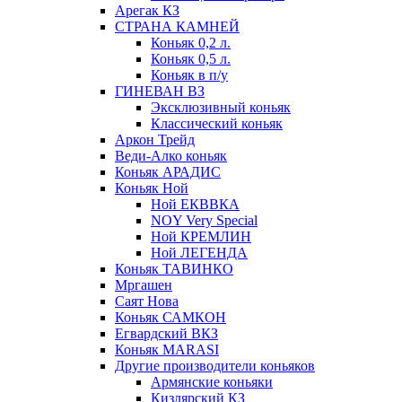
Арегак КЗ
СТРАНА КАМНЕЙ
Коньяк 0,2 л.
Коньяк 0,5 л.
Коньяк в п/у
ГИНЕВАН ВЗ
Эксклюзивный коньяк
Классический коньяк
Аркон Трейд
Веди-Алко коньяк
Коньяк АРАДИС
Коньяк Ной
Ной ЕКВВКА
NOY Very Special
Ной КРЕМЛИН
Ной ЛЕГЕНДА
Коньяк ТАВИНКО
Мргашен
Саят Нова
Коньяк САМКОН
Егвардский ВКЗ
Коньяк MARASI
Другие производители коньяков
Армянские коньяки
Кизлярский КЗ