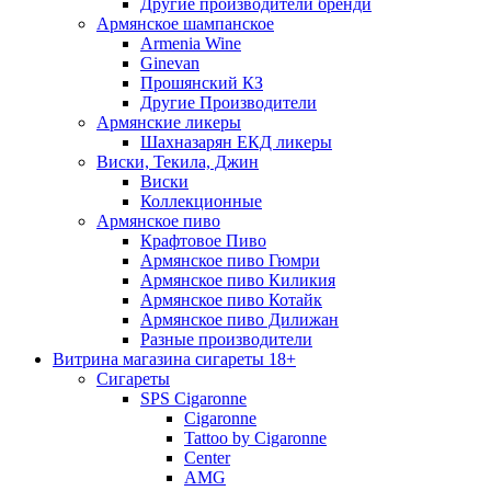
Другие производители бренди
Армянское шампанское
Armenia Wine
Ginevan
Прошянский КЗ
Другие Производители
Армянские ликеры
Шахназарян ЕКД ликеры
Виски, Текила, Джин
Виски
Коллекционные
Армянское пиво
Крафтовое Пиво
Армянское пиво Гюмри
Армянское пиво Киликия
Армянское пиво Котайк
Армянское пиво Дилижан
Разные производители
Витрина магазина сигареты 18+
Cигареты
SPS Cigaronne
Сigaronne
Tattoo by Cigaronne
Center
AMG