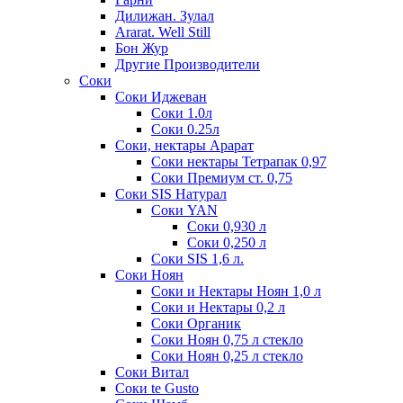
Дилижан. Зулал
Ararat. Well Still
Бон Жур
Другие Производители
Соки
Соки Иджеван
Соки 1.0л
Соки 0.25л
Соки, нектары Арарат
Соки нектары Тетрапак 0,97
Соки Премиум ст. 0,75
Соки SIS Натурал
Соки YAN
Соки 0,930 л
Соки 0,250 л
Соки SIS 1,6 л.
Соки Ноян
Соки и Нектары Ноян 1,0 л
Соки и Нектары 0,2 л
Соки Органик
Соки Ноян 0,75 л стекло
Соки Ноян 0,25 л стекло
Соки Витал
Соки te Gusto