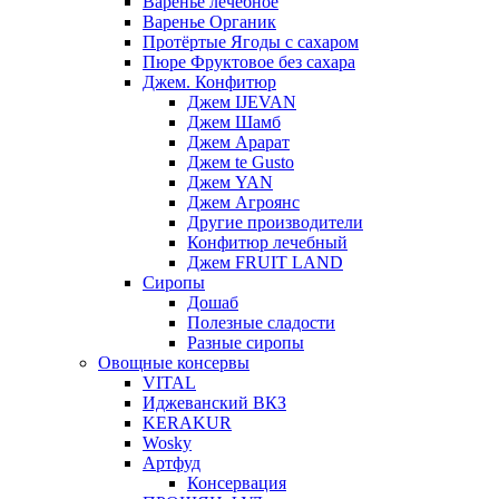
Варенье лечебное
Варенье Органик
Протёртые Ягоды с сахаром
Пюре Фруктовое без сахара
Джем. Конфитюр
Джем IJEVAN
Джем Шамб
Джем Арарат
Джем te Gusto
Джем YAN
Джем Агроянс
Другие производители
Конфитюр лечебный
Джем FRUIT LAND
Сиропы
Дошаб
Полезные сладости
Разные сиропы
Овощные консервы
VITAL
Иджеванский ВКЗ
KERAKUR
Wosky
Артфуд
Консервация