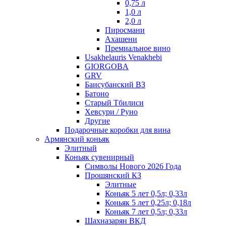
0,75 л
1,0 л
2,0 л
Пиросмани
Ахашени
Премиальное вино
Usakhelauris Venakhebi
GIORGOBA
GRV
Баисубанский ВЗ
Батоно
Старый Тбилиси
Хевсури / Руно
Другие
Подарочные коробки для вина
Армянский коньяк
Элитный
Коньяк сувенирный
Символы Нового 2026 Года
Прошянский КЗ
Элитные
Коньяк 5 лет 0,5л; 0,33л
Коньяк 5 лет 0,25л; 0,18л
Коньяк 7 лет 0,5л; 0,33л
Шахназарян ВКД