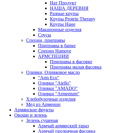
Нат Продукт
НАША ДЕРЕВНЯ
Разные крупы
Крупы Protein Therapy
Крупы Нане
Макаронные изделия
Соусы
Специи, приправы
Приправы в банке
Специи Hamove
АРМСПЕЦИИ
Приправы в фасовке
Приправы малая фасовка
Оливки, Оливковое масло
"Arm Eco"
Оливки "Aiello"
Оливки "AMADO"
Оливки "Armenium"
Хлебобулочные изделия
Мед из Армении
Армянские фрукты
Овощи и зелень
Зелень сушеная
Армчай армянский тараз
Армчай прозрачная фасовка