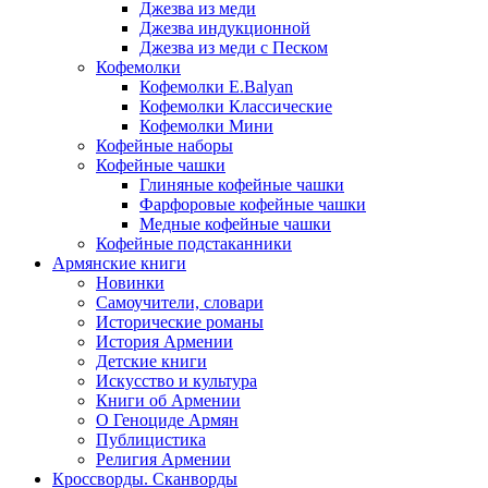
Джезва из меди
Джезва индукционной
Джезва из меди с Песком
Кофемолки
Кофемолки E.Balyan
Кофемолки Классические
Кофемолки Мини
Кофейные наборы
Кофейные чашки
Глиняные кофейные чашки
Фарфоровые кофейные чашки
Медные кофейные чашки
Кофейные подстаканники
Армянские книги
Новинки
Самоучители, словари
Исторические романы
История Армении
Детские книги
Иcкусство и культура
Книги об Армении
О Геноциде Армян
Публицистика
Религия Армении
Кроссворды. Сканворды