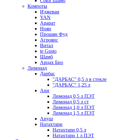
Соки Шамб
Компоты
Иджеван
YAN
Арарат
Ноян
Прошян Фуд
Агроянс
Витал
te Gusto
Шамб
Арцах Био
Лимонад
Дарбас
"ДАРБАС" 0,5 л в стекле
"ДАРБАС" 1,25 л
Ани
Лимонад 0,5 л ПЭТ
Лимонад 0,5 л ст
Лимонад 1,0 л ПЭТ
Лимонад 1,5 л ПЭТ
Ануш
Натахтари
Натахтари 0,5 л
Натахтари 1 л ПЭТ