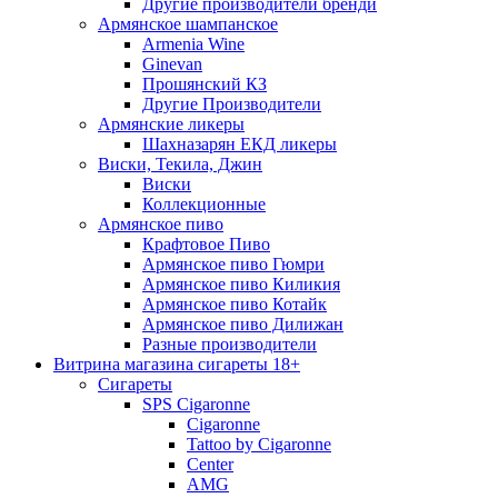
Другие производители бренди
Армянское шампанское
Armenia Wine
Ginevan
Прошянский КЗ
Другие Производители
Армянские ликеры
Шахназарян ЕКД ликеры
Виски, Текила, Джин
Виски
Коллекционные
Армянское пиво
Крафтовое Пиво
Армянское пиво Гюмри
Армянское пиво Киликия
Армянское пиво Котайк
Армянское пиво Дилижан
Разные производители
Витрина магазина сигареты 18+
Cигареты
SPS Cigaronne
Сigaronne
Tattoo by Cigaronne
Center
AMG