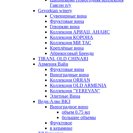
Гаясон п/у
Gevorkian winery
Сувенирные вина
Фруктовые вина
Геворкян вина
Коллекция АРИАЦ. АНАИС
Коллекция КОРОНА
Коллекция МИ ТАС
Креплёные вина
Абрикосовый Бренди
TIRANI. OLD CHINARI
Армения Вайн
Фруктовые вина
Виноградные вина
Коллекция ORRAN
Коллекция OLD ARMENIA
Коллекция "YEREVAN"
Элитные Вина
Веди-Алко ВКЗ
Виноградное вино
объем 0.75 мл
большие объемы
Фруктовое
в керамике