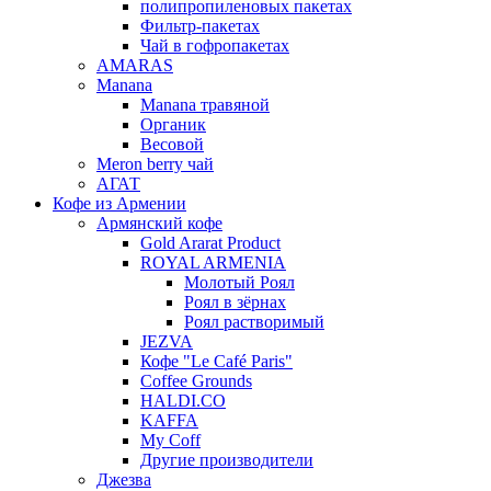
полипропиленовых пакетах
Фильтр-пакетах
Чай в гофропакетах
AMARAS
Manana
Manana травяной
Органик
Весовой
Meron berry чай
АГАТ
Кофе из Армении
Армянский кофе
Gold Ararat Product
ROYAL ARMENIA
Молотый Роял
Роял в зёрнах
Роял растворимый
JEZVA
Кофе "Le Café Paris"
Coffee Grounds
HALDI.CO
KAFFA
My Coff
Другие производители
Джезва