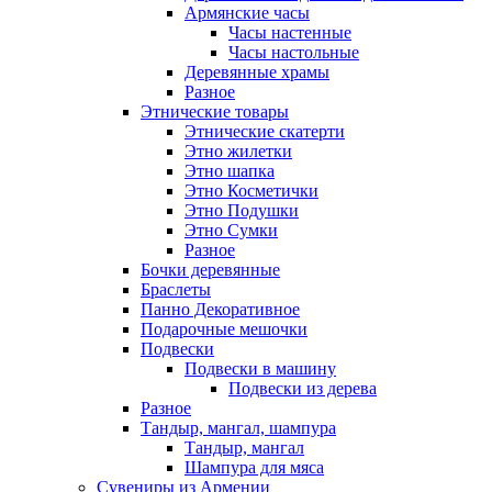
Армянские часы
Часы настенные
Часы настольные
Деревянные храмы
Разное
Этнические товары
Этнические скатерти
Этно жилетки
Этно шапка
Этно Косметички
Этно Подушки
Этно Сумки
Разное
Бочки деревянные
Браслеты
Панно Декоративное
Подарочные мешочки
Подвески
Подвески в машину
Подвески из дерева
Разное
Тандыр, мангал, шампура
Тандыр, мангал
Шампура для мяса
Сувениры из Армении