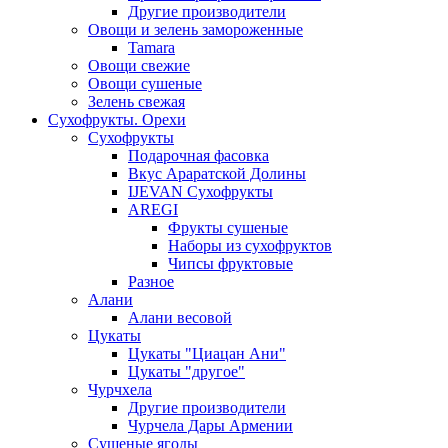
Другие производители
Овощи и зелень замороженные
Tamara
Овощи свежие
Овощи сушеные
Зелень свежая
Сухофрукты. Орехи
Сухофрукты
Подарочная фасовка
Вкус Араратской Долины
IJEVAN Сухофрукты
AREGI
Фрукты сушеные
Наборы из сухофруктов
Чипсы фруктовые
Разное
Алани
Алани весовой
Цукаты
Цукаты "Циацан Ани"
Цукаты "другое"
Чурчхела
Другие производители
Чурчела Дары Армении
Сушеные ягоды