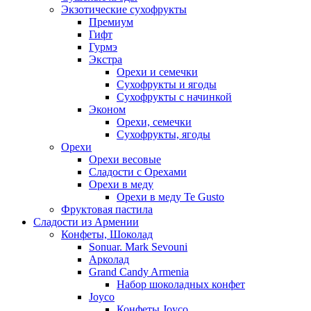
Экзотические сухофрукты
Премиум
Гифт
Гурмэ
Экстра
Орехи и семечки
Сухофрукты и ягоды
Сухофрукты с начинкой
Эконом
Орехи, семечки
Сухофрукты, ягоды
Орехи
Орехи весовые
Сладости с Орехами
Орехи в меду
Орехи в меду Te Gusto
Фруктовая пастила
Сладости из Армении
Конфеты, Шоколад
Sonuar. Mark Sevouni
Арколад
Grand Candy Armenia
Набор шоколадных конфет
Joyco
Конфеты Joyco