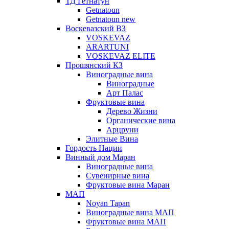
ТД Гетнатун
Getnatoun
Getnatoun new
Воскевазский ВЗ
VOSKEVAZ
ARARTUNI
VOSKEVAZ ELITE
Прошянский КЗ
Виноградные вина
Виноградные
Арт Палас
Фруктовые вина
Дерево Жизни
Органические вина
Арцруни
Элитные Вина
Гордость Нации
Винный дом Маран
Виноградные вина
Сувенирные вина
Фруктовые вина Маран
МАП
Noyan Tapan
Виноградные вина МАП
Фруктовые вина МАП