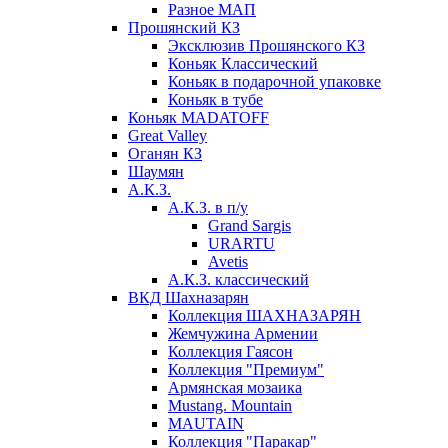
Разное МАП
Прошянский КЗ
Эксклюзив Прошянского КЗ
Коньяк Классический
Коньяк в подарочной упаковке
Коньяк в тубе
Коньяк MADATOFF
Great Valley
Оганян КЗ
Шаумян
А.К.З.
А.К.З. в п/у
Grand Sargis
URARTU
Avetis
А.К.З. классический
ВКД Шахназарян
Коллекция ШАХНАЗАРЯН
Жемчужина Армении
Коллекция Гаясон
Коллекция "Премиум"
Армянская мозаика
Mustang. Mountain
MAUTAIN
Коллекция "Паракар"