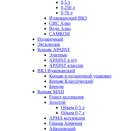
0,5 л
0,250 л
0,70 л
Иджеванский ВКЗ
СИС Алко
Веди Алко
САМКОН
Подарочный
Эксклюзив
Коньяк АРАРАТ
Элитные
АРАРАТ в п/у
АРАРАТ классик
ВКЗ Иджеванский
Коньяк в подарочной упаковке
Коньяк Классический
Бренди
Коньяк МАП
France коллекция
Золотой
Объем 0,5 л
Объем 0,7 л
АРМА коллекция
Горная Армения
Айвазовский