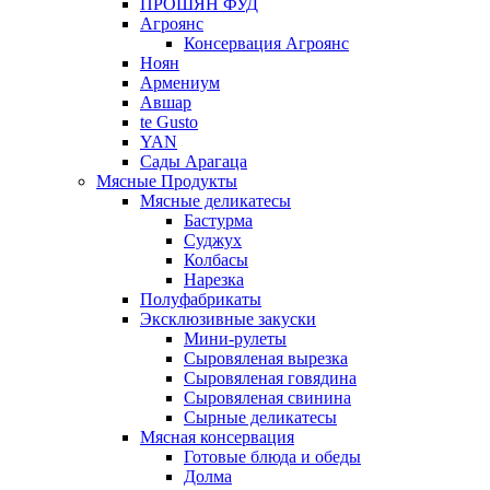
ПРОШЯН ФУД
Агроянс
Консервация Агроянс
Ноян
Армениум
Авшар
te Gusto
YAN
Сады Арагаца
Мясные Продукты
Мясные деликатесы
Бастурма
Суджух
Колбасы
Нарезка
Полуфабрикаты
Эксклюзивные закуски
Мини-рулеты
Сыровяленая вырезка
Сыровяленая говядина
Сыровяленая свинина
Сырные деликатесы
Мясная консервация
Готовые блюда и обеды
Долма