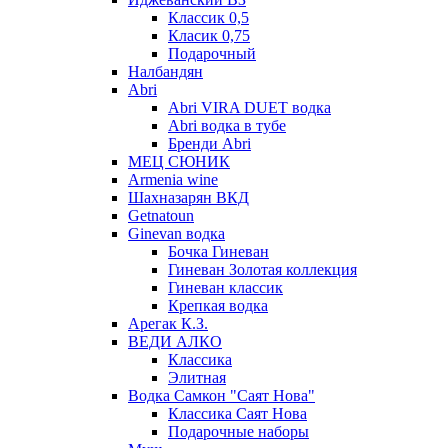
Классик 0,5
Класик 0,75
Подарочный
Налбандян
Abri
Abri VIRA DUET водка
Abri водка в тубе
Бренди Abri
МЕЦ СЮНИК
Armenia wine
Шахназарян ВКД
Getnatoun
Ginevan водка
Бочка Гиневан
Гиневан Золотая коллекция
Гиневан классик
Крепкая водка
Арегак К.З.
ВЕДИ АЛКО
Классика
Элитная
Водка Самкон "Саят Нова"
Классика Саят Нова
Подарочные наборы