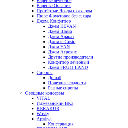
Варенье лечебное
Варенье Органик
Протёртые Ягоды с сахаром
Пюре Фруктовое без сахара
Джем. Конфитюр
Джем IJEVAN
Джем Шамб
Джем Арарат
Джем te Gusto
Джем YAN
Джем Агроянс
Другие производители
Конфитюр лечебный
Джем FRUIT LAND
Сиропы
Дошаб
Полезные сладости
Разные сиропы
Овощные консервы
VITAL
Иджеванский ВКЗ
KERAKUR
Wosky
Артфуд
Консервация