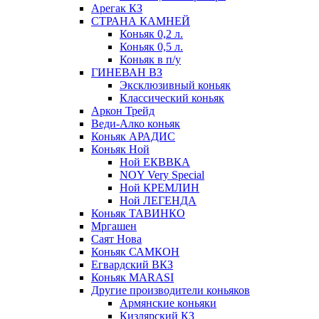
Арегак КЗ
СТРАНА КАМНЕЙ
Коньяк 0,2 л.
Коньяк 0,5 л.
Коньяк в п/у
ГИНЕВАН ВЗ
Эксклюзивный коньяк
Классический коньяк
Аркон Трейд
Веди-Алко коньяк
Коньяк АРАДИС
Коньяк Ной
Ной ЕКВВКА
NOY Very Special
Ной КРЕМЛИН
Ной ЛЕГЕНДА
Коньяк ТАВИНКО
Мргашен
Саят Нова
Коньяк САМКОН
Егвардский ВКЗ
Коньяк MARASI
Другие производители коньяков
Армянские коньяки
Кизлярский КЗ