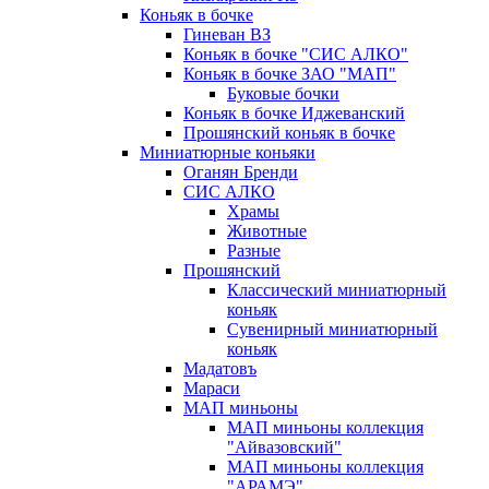
Коньяк в бочке
Гиневан ВЗ
Коньяк в бочке "СИС АЛКО"
Коньяк в бочке ЗАО "МАП"
Буковые бочки
Коньяк в бочке Иджеванский
Прошянский коньяк в бочке
Миниатюрные коньяки
Оганян Бренди
СИС АЛКО
Храмы
Животные
Разные
Прошянский
Классический миниатюрный
коньяк
Сувенирный миниатюрный
коньяк
Мадатовъ
Мараси
МАП миньоны
МАП миньоны коллекция
"Айвазовский"
МАП миньоны коллекция
"АРАМЭ"