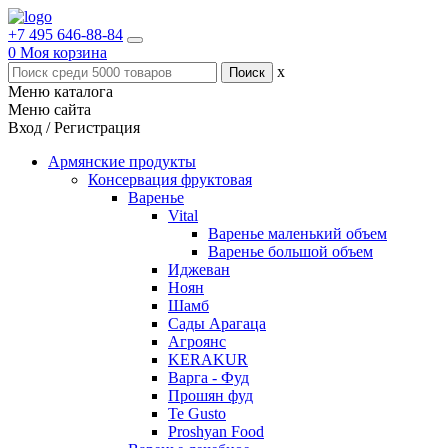
+7 495 646-88-84
0
Моя корзина
x
Меню каталога
Меню сайта
Вход / Регистрация
Армянские продукты
Консервация фруктовая
Варенье
Vital
Варенье маленький объем
Варенье большой объем
Иджеван
Ноян
Шамб
Сады Арагаца
Агроянс
KERAKUR
Варга - Фуд
Прошян фуд
Te Gusto
Proshyan Food