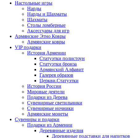
Настольные игры
Нарды
Нарды и Шахматы
Шахматы
Столы ломберные
Аксессуары для игр
Армянские Этно Ковры
Армянские ковры
VIP подарки
История Армении
Статуэтки полистоун
Статуэтки бронза
Армянский Алфавит
Галерея образов
Церкви.Статуэтки
История России
Мировые деятели
Подарки из Дерева
Сувенирные светильники
Сувенирные ночники
Армянские монеты
Сувениры и подарки
Подарки из Армении
Деревянные изделия
Деревянные подставки для напитков