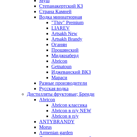
Муш
Степанакертский КЗ
Страна Камней
Водка миниатюрная
"Thiv" Premium
LIAREV
Artsakh New
Artsakh Brandy
Оганян
Прошянский
Миджнаберд
Abricon
Getnatoun
Иджеванский ВКЗ
Мараси
Разные производители
Русская водка
Дистилляты фруктовые; Бренди
Abricon
Abricon классика
Abricon в п/у NEW
Abricon в п/у
ANTYBRANDY
Morus
Armenian garden