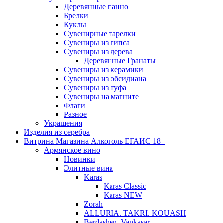
Деревянные панно
Брелки
Куклы
Сувенирные тарелки
Сувениры из гипса
Сувениры из дерева
Деревянные Гранаты
Сувениры из керамики
Сувениры из обсидиана
Сувениры из туфа
Сувениры на магните
Флаги
Разное
Украшения
Изделия из серебра
Витрина Магазина Алкоголь ЕГАИС 18+
Армянское вино
Новинки
Элитные вина
Karas
Karas Classic
Karas NEW
Zorah
ALLURIA. TAKRI. KOUASH
Berdashen. Vankasar