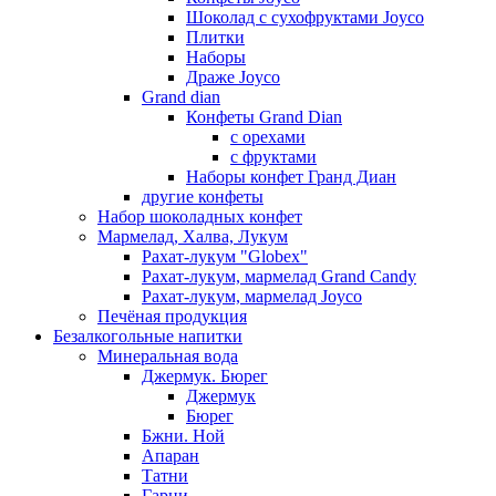
Шоколад с сухофруктами Joyco
Плитки
Наборы
Драже Joyco
Grand dian
Конфеты Grand Dian
с орехами
с фруктами
Наборы конфет Гранд Диан
другие конфеты
Набор шоколадных конфет
Мармелад, Халва, Лукум
Рахат-лукум "Globex"
Рахат-лукум, мармелад Grand Candy
Рахат-лукум, мармелад Joyco
Печёная продукция
Безалкогольные напитки
Минеральная вода
Джермук. Бюрег
Джермук
Бюрег
Бжни. Ной
Апаран
Татни
Гарни