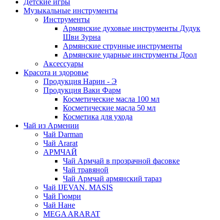
Детские игры
Музыкальные инструменты
Инструменты
Армянские духовые инструменты Дудук
Шви Зурна
Армянские струнные инструменты
Армянские ударные инструменты Доол
Аксессуары
Красота и здоровье
Продукция Нарин - Э
Продукция Ваки Фарм
Косметические масла 100 мл
Косметические масла 50 мл
Косметика для ухода
Чай из Армении
Чай Darman
Чай Ararat
АРМЧАЙ
Чай Армчай в прозрачной фасовке
Чай травяной
Чай Армчай армянский тараз
Чай IJEVAN. MASIS
Чай Гюмри
Чай Нане
MEGA ARARAT