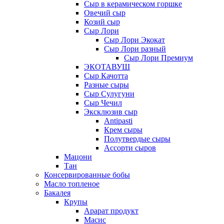
Сыр в керамическом горшке
Овечий сыр
Козий сыр
Сыр Лори
Сыр Лори Экокат
Сыр Лори разный
Сыр Лори Премиум
ЭКОТАВУШ
Сыр Качотта
Разные сыры
Сыр Сулугуни
Сыр Чечил
Эксклюзив сыр
Antipasti
Крем сыры
Полутвердые сыры
Ассорти сыров
Мацони
Тан
Консервированные бобы
Масло топленое
Бакалея
Крупы
Арарат продукт
Масис