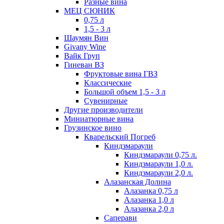
Разные вина
МЕЦ СЮНИК
0,75 л
1,5 - 3 л
Шаумян Вин
Givany Wine
Вайк Груп
Гиневан ВЗ
Фруктовые вина ГВЗ
Классические
Большой объем 1,5 - 3 л
Сувенирные
Другие производители
Миниатюрные вина
Грузинское вино
Кварельский Погреб
Киндзмараули
Киндзмараули 0,75 л.
Киндзмараули 1,0 л.
Киндзмараули 2,0 л.
Алазанская Долина
Алазанка 0,75 л
Алазанка 1,0 л
Алазанка 2,0 л
Саперави