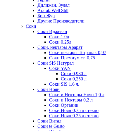
Дилижан. Зулал
Ararat. Well Still
Бон Жур
Другие Производители
Соки
Соки Иджеван
Соки 1.0л
Соки 0.25л
Соки, нектары Арарат
Соки нектары Тетрапак 0,97
Соки Премиум ст. 0,75
Соки SIS Натурал
Соки YAN
Соки 0,930 л
Соки 0,250 л
Соки SIS 1,6 л.
Соки Ноян
Соки и Нектары Ноян 1,0 л
Соки и Нектары 0,2 л
Соки Органик
Соки Ноян 0,75 л стекло
Соки Ноян 0,25 л стекло
Соки Витал
Соки te Gusto