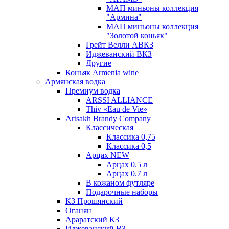
МАП миньоны коллекция
"Армина"
МАП миньоны коллекция
"Золотой коньяк"
Грейт Велли АВКЗ
Иджеванский ВКЗ
Другие
Коньяк Armenia wine
Армянская водка
Премиум водка
ARSSI ALLIANCE
Thiv «Eau de Vie»
Artsakh Brandy Company
Классическая
Классика 0,75
Классика 0,5
Арцах NEW
Арцах 0.5 л
Арцах 0.7 л
В кожаном футляре
Подарочные наборы
КЗ Прошянский
Оганян
Араратский КЗ
Иджеванский ВЗ