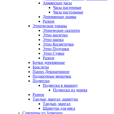
Армянские часы
Часы настенные
Часы настольные
Деревянные храмы
Разное
Этнические товары
Этнические скатерти
Этно жилетки
Этно шапка
Этно Косметички
Этно Подушки
Этно Сумки
Разное
Бочки деревянные
Браслеты
Панно Декоративное
Подарочные мешочки
Подвески
Подвески в машину
Подвески из дерева
Разное
Тандыр, мангал, шампура
Тандыр, мангал
Шампура для мяса
Сувениры из Армении