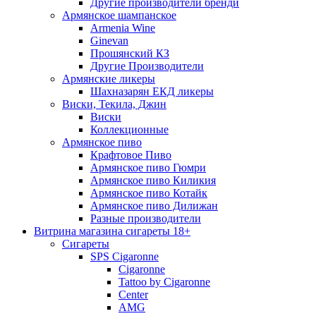
Другие производители бренди
Армянское шампанское
Armenia Wine
Ginevan
Прошянский КЗ
Другие Производители
Армянские ликеры
Шахназарян ЕКД ликеры
Виски, Текила, Джин
Виски
Коллекционные
Армянское пиво
Крафтовое Пиво
Армянское пиво Гюмри
Армянское пиво Киликия
Армянское пиво Котайк
Армянское пиво Дилижан
Разные производители
Витрина магазина сигареты 18+
Cигареты
SPS Cigaronne
Сigaronne
Tattoo by Cigaronne
Center
AMG