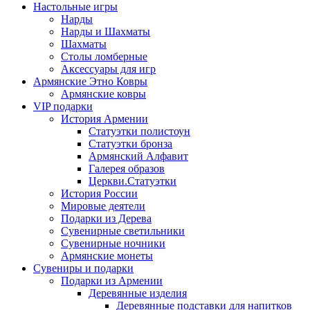
Настольные игры
Нарды
Нарды и Шахматы
Шахматы
Столы ломберные
Аксессуары для игр
Армянские Этно Ковры
Армянские ковры
VIP подарки
История Армении
Статуэтки полистоун
Статуэтки бронза
Армянский Алфавит
Галерея образов
Церкви.Статуэтки
История России
Мировые деятели
Подарки из Дерева
Сувенирные светильники
Сувенирные ночники
Армянские монеты
Сувениры и подарки
Подарки из Армении
Деревянные изделия
Деревянные подставки для напитков