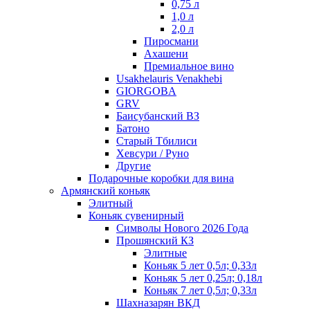
0,75 л
1,0 л
2,0 л
Пиросмани
Ахашени
Премиальное вино
Usakhelauris Venakhebi
GIORGOBA
GRV
Баисубанский ВЗ
Батоно
Старый Тбилиси
Хевсури / Руно
Другие
Подарочные коробки для вина
Армянский коньяк
Элитный
Коньяк сувенирный
Символы Нового 2026 Года
Прошянский КЗ
Элитные
Коньяк 5 лет 0,5л; 0,33л
Коньяк 5 лет 0,25л; 0,18л
Коньяк 7 лет 0,5л; 0,33л
Шахназарян ВКД