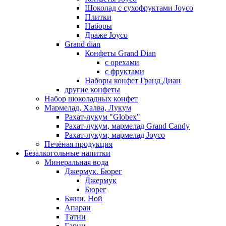
Шоколад с сухофруктами Joyco
Плитки
Наборы
Драже Joyco
Grand dian
Конфеты Grand Dian
с орехами
с фруктами
Наборы конфет Гранд Диан
другие конфеты
Набор шоколадных конфет
Мармелад, Халва, Лукум
Рахат-лукум "Globex"
Рахат-лукум, мармелад Grand Candy
Рахат-лукум, мармелад Joyco
Печёная продукция
Безалкогольные напитки
Минеральная вода
Джермук. Бюрег
Джермук
Бюрег
Бжни. Ной
Апаран
Татни
Гарни