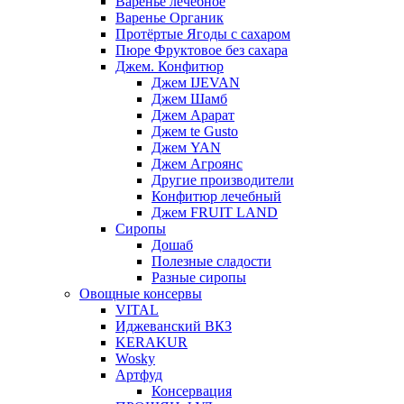
Варенье лечебное
Варенье Органик
Протёртые Ягоды с сахаром
Пюре Фруктовое без сахара
Джем. Конфитюр
Джем IJEVAN
Джем Шамб
Джем Арарат
Джем te Gusto
Джем YAN
Джем Агроянс
Другие производители
Конфитюр лечебный
Джем FRUIT LAND
Сиропы
Дошаб
Полезные сладости
Разные сиропы
Овощные консервы
VITAL
Иджеванский ВКЗ
KERAKUR
Wosky
Артфуд
Консервация