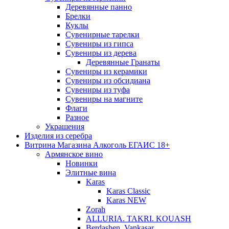
Деревянные панно
Брелки
Куклы
Сувенирные тарелки
Сувениры из гипса
Сувениры из дерева
Деревянные Гранаты
Сувениры из керамики
Сувениры из обсидиана
Сувениры из туфа
Сувениры на магните
Флаги
Разное
Украшения
Изделия из серебра
Витрина Магазина Алкоголь ЕГАИС 18+
Армянское вино
Новинки
Элитные вина
Karas
Karas Classic
Karas NEW
Zorah
ALLURIA. TAKRI. KOUASH
Berdashen. Vankasar