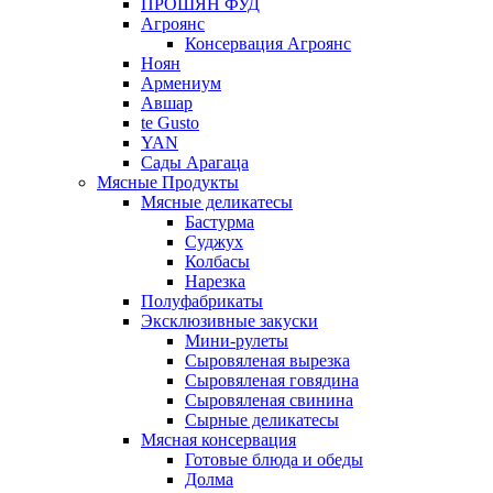
ПРОШЯН ФУД
Агроянс
Консервация Агроянс
Ноян
Армениум
Авшар
te Gusto
YAN
Сады Арагаца
Мясные Продукты
Мясные деликатесы
Бастурма
Суджух
Колбасы
Нарезка
Полуфабрикаты
Эксклюзивные закуски
Мини-рулеты
Сыровяленая вырезка
Сыровяленая говядина
Сыровяленая свинина
Сырные деликатесы
Мясная консервация
Готовые блюда и обеды
Долма