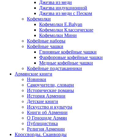
Джезва из меди
Джезва индукционной
Джезва из меди с Песком
Кофемолки
Кофемолки E.Balyan
Кофемолки Классические
Кофемолки Мини
Кофейные наборы
Кофейные чашки
Глиняные кофейные чашки
Фарфоровые кофейные чашки
Медные кофейные чашки
Кофейные подстаканники
Армянские книги
Новинки
Самоучители, словари
Исторические романы
История Армении
Детские книги
Иcкусство и культура
Книги об Армении
О Геноциде Армян
Публицистика
Религия Армении
Кроссворды. Сканворды