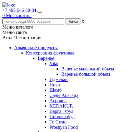
+7 495 646-88-84
0
Моя корзина
x
Меню каталога
Меню сайта
Вход / Регистрация
Армянские продукты
Консервация фруктовая
Варенье
Vital
Варенье маленький объем
Варенье большой объем
Иджеван
Ноян
Шамб
Сады Арагаца
Агроянс
KERAKUR
Варга - Фуд
Прошян фуд
Te Gusto
Proshyan Food