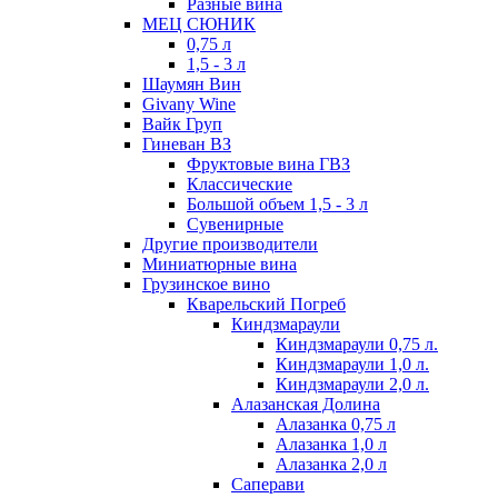
Разные вина
МЕЦ СЮНИК
0,75 л
1,5 - 3 л
Шаумян Вин
Givany Wine
Вайк Груп
Гиневан ВЗ
Фруктовые вина ГВЗ
Классические
Большой объем 1,5 - 3 л
Сувенирные
Другие производители
Миниатюрные вина
Грузинское вино
Кварельский Погреб
Киндзмараули
Киндзмараули 0,75 л.
Киндзмараули 1,0 л.
Киндзмараули 2,0 л.
Алазанская Долина
Алазанка 0,75 л
Алазанка 1,0 л
Алазанка 2,0 л
Саперави