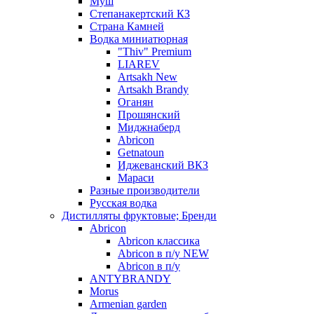
Муш
Степанакертский КЗ
Страна Камней
Водка миниатюрная
"Thiv" Premium
LIAREV
Artsakh New
Artsakh Brandy
Оганян
Прошянский
Миджнаберд
Abricon
Getnatoun
Иджеванский ВКЗ
Мараси
Разные производители
Русская водка
Дистилляты фруктовые; Бренди
Abricon
Abricon классика
Abricon в п/у NEW
Abricon в п/у
ANTYBRANDY
Morus
Armenian garden