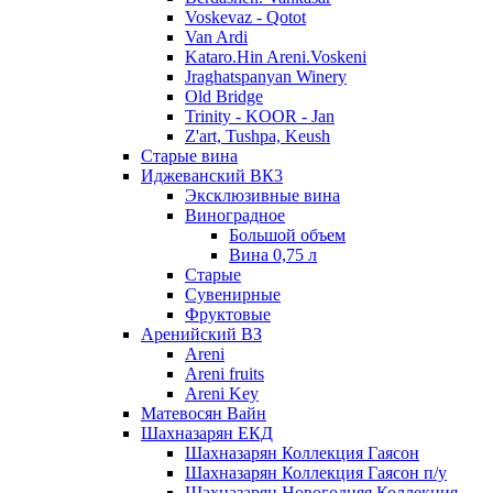
Voskevaz - Qotot
Van Ardi
Kataro.Hin Areni.Voskeni
Jraghatspanyan Winery
Old Bridge
Trinity - KOOR - Jan
Z'art, Tushpa, Keush
Старые вина
Иджеванский ВК3
Эксклюзивные вина
Виноградное
Большой объем
Вина 0,75 л
Старые
Сувенирные
Фруктовые
Аренийский ВЗ
Areni
Areni fruits
Areni Key
Матевосян Вайн
Шахназарян ЕКД
Шахназарян Коллекция Гаясон
Шахназарян Коллекция Гаясон п/у
Шахназарян Новогодняя Коллекция