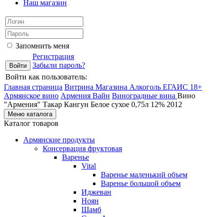
Наш магазин
Запомнить меня
Регистрация
Забыли пароль?
Войти как пользователь:
Главная страница
Витрина Магазина Алкоголь ЕГАИС 18+
Армянское вино
Армения Вайн
Виноградные вина
Вино
"Армения" Такар Кангун Белое сухое 0,75л 12% 2012
Меню каталога
Каталог товаров
Армянские продукты
Консервация фруктовая
Варенье
Vital
Варенье маленький объем
Варенье большой объем
Иджеван
Ноян
Шамб