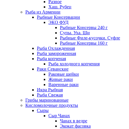
Разное
Хаш. Рубец
Рыба из Армении
Рыбные Консервации
ЭКО ФУД
Рыбные Консервы 240 г
Супы. Уха. Щи
Рыбные Филе-кусочки. Суфле
Рыбные Консервы 160 г
Рыба Охлажденная
Рыба замороженная
Рыба копченая
Рыба холодного копчения
Раки Севанские
Раковые шейки
Живые раки
Варенные раки
Икра Рыбная
Рыба Свежая
Грибы маринованные
Кисломолочные продукты
Сыры
Сыр Чанах
Чанах в ведре
Экокат фасовка