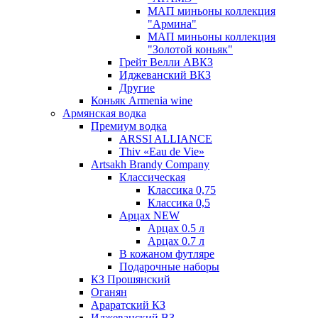
МАП миньоны коллекция
"Армина"
МАП миньоны коллекция
"Золотой коньяк"
Грейт Велли АВКЗ
Иджеванский ВКЗ
Другие
Коньяк Armenia wine
Армянская водка
Премиум водка
ARSSI ALLIANCE
Thiv «Eau de Vie»
Artsakh Brandy Company
Классическая
Классика 0,75
Классика 0,5
Арцах NEW
Арцах 0.5 л
Арцах 0.7 л
В кожаном футляре
Подарочные наборы
КЗ Прошянский
Оганян
Араратский КЗ
Иджеванский ВЗ