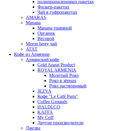
полипропиленовых пакетах
Фильтр-пакетах
Чай в гофропакетах
AMARAS
Manana
Manana травяной
Органик
Весовой
Meron berry чай
АГАТ
Кофе из Армении
Армянский кофе
Gold Ararat Product
ROYAL ARMENIA
Молотый Роял
Роял в зёрнах
Роял растворимый
JEZVA
Кофе "Le Café Paris"
Coffee Grounds
HALDI.CO
KAFFA
My Coff
Другие производители
Джезва