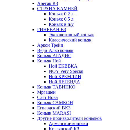
Арегак КЗ
СТРАНА КАМНЕЙ
Коньяк 0,2 л.
Коньяк 0,5 л.
Коньяк в п/у
ГИНЕВАН ВЗ
Эксклюзивный коньяк
Классический коньяк
Аркон Трейд
Веди-Алко коньяк
Коньяк АРАДИС
Коньяк Ной
Ной ЕКВВКА
NOY Very Special
Ной КРЕМЛИН
Ной ЛЕГЕНДА
Коньяк ТАВИНКО
Мргашен
Саят Нова
Коньяк САМКОН
Егвардский ВКЗ
Коньяк MARASI
Другие производители коньяков
Армянские коньяки
Кизлярский КЗ