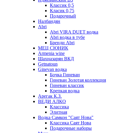
Классик 0,5
Класик 0,75
Подарочный
Налбандян
Abri
Abri VIRA DUET водка
Abri водка в тубе
Бренди Abri
МЕЦ СЮНИК
Armenia wine
Шахназарян ВКД
Getnatoun
Ginevan водка
Бочка Гиневан
Гиневан Золотая коллекция
Гиневан классик
Крепкая водка
Арегак К.З.
ВЕДИ АЛКО
Классика
Элитная
Водка Самкон "Саят Нова"
Классика Саят Нова
Подарочные наборы