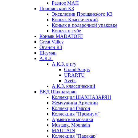
Разное МАП
Прошянский КЗ
Эксклюзив Прошянского КЗ
Коньяк Классический
Коньяк в подарочной упаковке
Коньяк в тубе
Коньяк MADATOFF
Great Valley
Оганян КЗ
Шаумян
А.К.З.
А.К.З. в п/у
Grand Sargis
URARTU
Avetis
А.К.З. классический
ВКД Шахназарян
Коллекция ШАХНАЗАРЯН
Жемчужина Армении
Коллекция Гаясон
Коллекция "Премиум"
Армянская мозаика
Mustang. Mountain
MAUTAIN
Коллекция "Паракар"