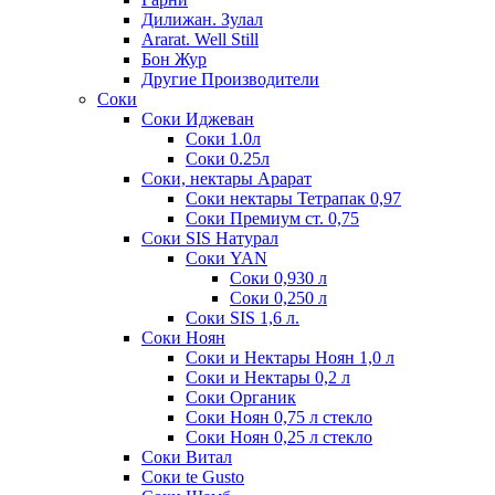
Дилижан. Зулал
Ararat. Well Still
Бон Жур
Другие Производители
Соки
Соки Иджеван
Соки 1.0л
Соки 0.25л
Соки, нектары Арарат
Соки нектары Тетрапак 0,97
Соки Премиум ст. 0,75
Соки SIS Натурал
Соки YAN
Соки 0,930 л
Соки 0,250 л
Соки SIS 1,6 л.
Соки Ноян
Соки и Нектары Ноян 1,0 л
Соки и Нектары 0,2 л
Соки Органик
Соки Ноян 0,75 л стекло
Соки Ноян 0,25 л стекло
Соки Витал
Соки te Gusto