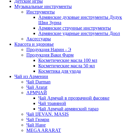
Детские игры
Музыкальные инструменты
Инструменты
Армянские духовые инструменты Дудук
Шви Зурна
Армянские струнные инструменты
Армянские ударные инструменты Доол
Аксессуары
Красота и здоровье
Продукция Нарин - Э
Продукция Ваки Фарм
Косметические масла 100 мл
Косметические масла 50 мл
Косметика для ухода
Чай из Армении
Чай Darman
Чай Ararat
АРМЧАЙ
Чай Армчай в прозрачной фасовке
Чай травяной
Чай Армчай армянский тараз
Чай IJEVAN. MASIS
Чай Гюмри
Чай Нане
MEGA ARARAT