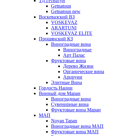
ТД Гетнатун
Getnatoun
Getnatoun new
Воскевазский ВЗ
VOSKEVAZ
ARARTUNI
VOSKEVAZ ELITE
Прошянский КЗ
Виноградные вина
Виноградные
Арт Палас
Фруктовые вина
Дерево Жизни
Органические вина
Арцруни
Элитные Вина
Гордость Нации
Винный дом Маран
Виноградные вина
Сувенирные вина
Фруктовые вина Маран
МАП
Noyan Tapan
Виноградные вина МАП
Фруктовые вина МАП