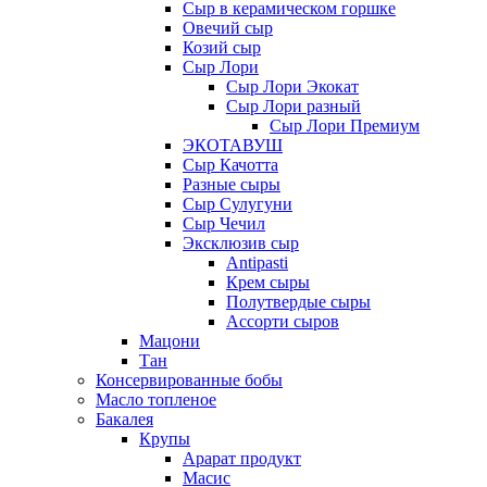
Сыр в керамическом горшке
Овечий сыр
Козий сыр
Сыр Лори
Сыр Лори Экокат
Сыр Лори разный
Сыр Лори Премиум
ЭКОТАВУШ
Сыр Качотта
Разные сыры
Сыр Сулугуни
Сыр Чечил
Эксклюзив сыр
Antipasti
Крем сыры
Полутвердые сыры
Ассорти сыров
Мацони
Тан
Консервированные бобы
Масло топленое
Бакалея
Крупы
Арарат продукт
Масис