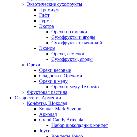
Экзотические сухофрукты
Премиум
Гифт
Гурмэ
Экстра
Орехи и семечки
Сухофрукты и ягоды
Сухофрукты с начинкой
Эконом
Орехи, семечки
Сухофрукты, ягоды
Орехи
Орехи весовые
Сладости с Орехами
Орехи в меду
Орехи в меду Te Gusto
Фруктовая пастила
Сладости из Армении
Конфеты, Шоколад
Sonuar. Mark Sevouni
Арколад
Grand Candy Armenia
Набор шоколадных конфет
Joyco
Конфеты Joyco