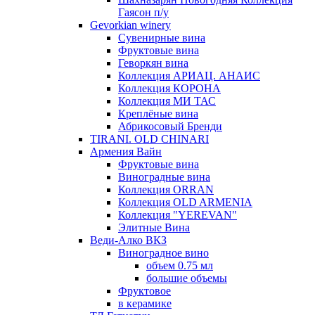
Гаясон п/у
Gevorkian winery
Сувенирные вина
Фруктовые вина
Геворкян вина
Коллекция АРИАЦ. АНАИС
Коллекция КОРОНА
Коллекция МИ ТАС
Креплёные вина
Абрикосовый Бренди
TIRANI. OLD CHINARI
Армения Вайн
Фруктовые вина
Виноградные вина
Коллекция ORRAN
Коллекция OLD ARMENIA
Коллекция "YEREVAN"
Элитные Вина
Веди-Алко ВКЗ
Виноградное вино
объем 0.75 мл
большие объемы
Фруктовое
в керамике