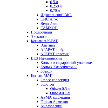
0,5 л
0,250 л
0,70 л
Иджеванский ВКЗ
СИС Алко
Веди Алко
САМКОН
Подарочный
Эксклюзив
Коньяк АРАРАТ
Элитные
АРАРАТ в п/у
АРАРАТ классик
ВКЗ Иджеванский
Коньяк в подарочной упаковке
Коньяк Классический
Бренди
Коньяк МАП
France коллекция
Золотой
Объем 0,5 л
Объем 0,7 л
АРМА коллекция
Горная Армения
Айвазовский