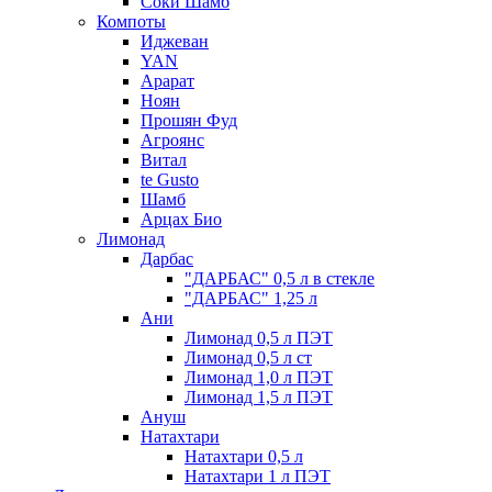
Соки Шамб
Компоты
Иджеван
YAN
Арарат
Ноян
Прошян Фуд
Агроянс
Витал
te Gusto
Шамб
Арцах Био
Лимонад
Дарбас
"ДАРБАС" 0,5 л в стекле
"ДАРБАС" 1,25 л
Ани
Лимонад 0,5 л ПЭТ
Лимонад 0,5 л ст
Лимонад 1,0 л ПЭТ
Лимонад 1,5 л ПЭТ
Ануш
Натахтари
Натахтари 0,5 л
Натахтари 1 л ПЭТ