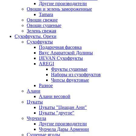
Другие производители
Овощи и зелень замороженные
Tamara
Овощи свежие
Овощи сушеные
Зелень свежая
Сухофрукты. Орехи
Сухофрукты
Подарочная фасовка
Вкус Араратской Долины
IJEVAN Сухофрукты
AREGI
Фрукты сушеные
Наборы из сухофруктов
Чипсы фруктовые
Разное
Алани
Алани весовой
Цукаты
Цукаты "Циацан Ани"
Цукаты "другое"
Чурчхела
Другие производители
Чурчела Дары Армении
Сушеные ягоды