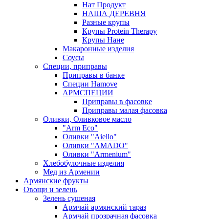
Нат Продукт
НАША ДЕРЕВНЯ
Разные крупы
Крупы Protein Therapy
Крупы Нане
Макаронные изделия
Соусы
Специи, приправы
Приправы в банке
Специи Hamove
АРМСПЕЦИИ
Приправы в фасовке
Приправы малая фасовка
Оливки, Оливковое масло
"Arm Eco"
Оливки "Aiello"
Оливки "AMADO"
Оливки "Armenium"
Хлебобулочные изделия
Мед из Армении
Армянские фрукты
Овощи и зелень
Зелень сушеная
Армчай армянский тараз
Армчай прозрачная фасовка