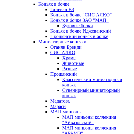
Коньяк в бочке
Гиневан ВЗ
Коньяк в бочке "СИС АЛКО"
Коньяк в бочке ЗАО "МАП"
Буковые бочки
Коньяк в бочке Иджеванский
Прошянский коньяк в бочке
Миниатюрные коньяки
Оганян Бренди
СИС АЛКО
Храмы
Животные
Разные
Прошянский
Классический миниатюрный
коньяк
Сувенирный миниатюрный
коньяк
Мадатовъ
Мараси
МАП миньоны
МАП миньоны коллекция
"Айвазовский"
МАП миньоны коллекция
"АРАМЭ"