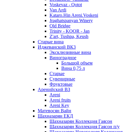
Voskevaz - Qotot
Van Ardi
Kataro.Hin Areni.Voskeni
Jraghatspanyan Winery
Old Bridge
Trinity - KOOR - Jan
Z'art, Tushpa, Keush
Старые вина
Иджеванский ВК3
Эксклюзивные вина
Виноградное
Большой объем
Вина 0,75 л
Старые
Сувенирные
Фруктовые
Аренийский ВЗ
Areni
Areni fruits
Areni Key
Матевосян Вайн
Шахназарян ЕКД
Шахназарян Коллекция Гаясон
Шахназарян Коллекция Гаясон п/у
Шахназарян Новогодняя Коллекция