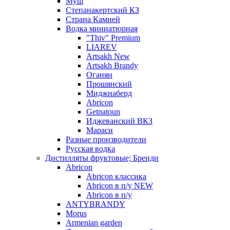
Муш
Степанакертский КЗ
Страна Камней
Водка миниатюрная
"Thiv" Premium
LIAREV
Artsakh New
Artsakh Brandy
Оганян
Прошянский
Миджнаберд
Abricon
Getnatoun
Иджеванский ВКЗ
Мараси
Разные производители
Русская водка
Дистилляты фруктовые; Бренди
Abricon
Abricon классика
Abricon в п/у NEW
Abricon в п/у
ANTYBRANDY
Morus
Armenian garden