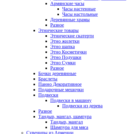
Армянские часы
Часы настенные
Часы настольные
Деревянные храмы
Разное
Этнические товары
Этнические скатерти
Этно жилетки
Этно шапка
Этно Косметички
Этно Подушки
Этно Сумки
Разное
Бочки деревянные
Браслеты
Панно Декоративное
Подарочные мешочки
Подвески
Подвески в машину
Подвески из дерева
Разное
Тандыр, мангал, шампура
Тандыр, мангал
Шампура для мяса
Сувениры из Армении