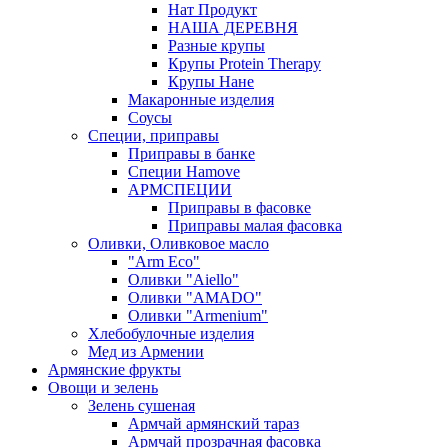
Нат Продукт
НАША ДЕРЕВНЯ
Разные крупы
Крупы Protein Therapy
Крупы Нане
Макаронные изделия
Соусы
Специи, приправы
Приправы в банке
Специи Hamove
АРМСПЕЦИИ
Приправы в фасовке
Приправы малая фасовка
Оливки, Оливковое масло
"Arm Eco"
Оливки "Aiello"
Оливки "AMADO"
Оливки "Armenium"
Хлебобулочные изделия
Мед из Армении
Армянские фрукты
Овощи и зелень
Зелень сушеная
Армчай армянский тараз
Армчай прозрачная фасовка