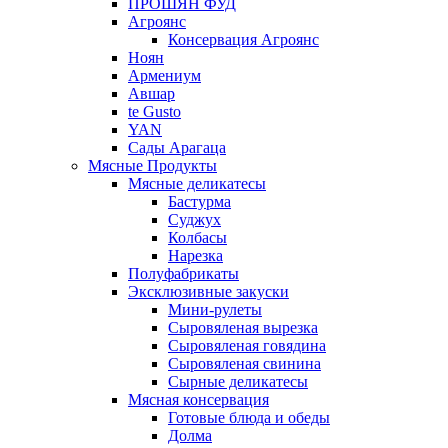
ПРОШЯН ФУД
Агроянс
Консервация Агроянс
Ноян
Армениум
Авшар
te Gusto
YAN
Сады Арагаца
Мясные Продукты
Мясные деликатесы
Бастурма
Суджух
Колбасы
Нарезка
Полуфабрикаты
Эксклюзивные закуски
Мини-рулеты
Сыровяленая вырезка
Сыровяленая говядина
Сыровяленая свинина
Сырные деликатесы
Мясная консервация
Готовые блюда и обеды
Долма