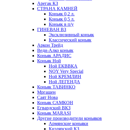
Арегак КЗ
СТРАНА КАМНЕЙ
Коньяк 0,2 л.
Коньяк 0,5 л.
Коньяк в п/у
ГИНЕВАН ВЗ
Эксклюзивный коньяк
Классический коньяк
Аркон Трейд
Веди-Алко коньяк
Коньяк АРАДИС
Коньяк Ной
Ной ЕКВВКА
NOY Very Special
Ной КРЕМЛИН
Ной ЛЕГЕНДА
Коньяк ТАВИНКО
Мргашен
Саят Нова
Коньяк САМКОН
Егвардский ВКЗ
Коньяк MARASI
Другие производители коньяков
Армянские коньяки
Кизлярский КЗ