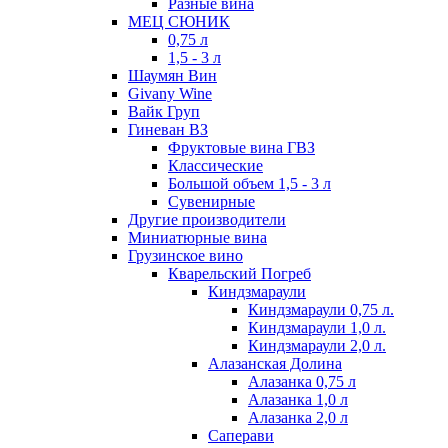
Разные вина
МЕЦ СЮНИК
0,75 л
1,5 - 3 л
Шаумян Вин
Givany Wine
Вайк Груп
Гиневан ВЗ
Фруктовые вина ГВЗ
Классические
Большой объем 1,5 - 3 л
Сувенирные
Другие производители
Миниатюрные вина
Грузинское вино
Кварельский Погреб
Киндзмараули
Киндзмараули 0,75 л.
Киндзмараули 1,0 л.
Киндзмараули 2,0 л.
Алазанская Долина
Алазанка 0,75 л
Алазанка 1,0 л
Алазанка 2,0 л
Саперави