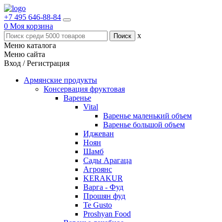
+7 495 646-88-84
0
Моя корзина
x
Меню каталога
Меню сайта
Вход / Регистрация
Армянские продукты
Консервация фруктовая
Варенье
Vital
Варенье маленький объем
Варенье большой объем
Иджеван
Ноян
Шамб
Сады Арагаца
Агроянс
KERAKUR
Варга - Фуд
Прошян фуд
Te Gusto
Proshyan Food