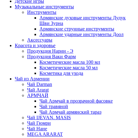
Детские игры
Музыкальные инструменты
Инструменты
Армянские духовые инструменты Дудук
Шви Зурна
Армянские струнные инструменты
Армянские ударные инструменты Доол
Аксессуары
Красота и здоровье
Продукция Нарин - Э
Продукция Ваки Фарм
Косметические масла 100 мл
Косметические масла 50 мл
Косметика для ухода
Чай из Армении
Чай Darman
Чай Ararat
АРМЧАЙ
Чай Армчай в прозрачной фасовке
Чай травяной
Чай Армчай армянский тараз
Чай IJEVAN. MASIS
Чай Гюмри
Чай Нане
MEGA ARARAT