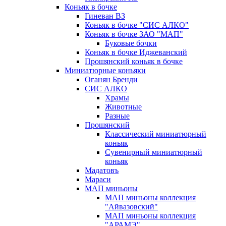
Коньяк в бочке
Гиневан ВЗ
Коньяк в бочке "СИС АЛКО"
Коньяк в бочке ЗАО "МАП"
Буковые бочки
Коньяк в бочке Иджеванский
Прошянский коньяк в бочке
Миниатюрные коньяки
Оганян Бренди
СИС АЛКО
Храмы
Животные
Разные
Прошянский
Классический миниатюрный
коньяк
Сувенирный миниатюрный
коньяк
Мадатовъ
Мараси
МАП миньоны
МАП миньоны коллекция
"Айвазовский"
МАП миньоны коллекция
"АРАМЭ"