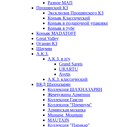
Разное МАП
Прошянский КЗ
Эксклюзив Прошянского КЗ
Коньяк Классический
Коньяк в подарочной упаковке
Коньяк в тубе
Коньяк MADATOFF
Great Valley
Оганян КЗ
Шаумян
А.К.З.
А.К.З. в п/у
Grand Sargis
URARTU
Avetis
А.К.З. классический
ВКД Шахназарян
Коллекция ШАХНАЗАРЯН
Жемчужина Армении
Коллекция Гаясон
Коллекция "Премиум"
Армянская мозаика
Mustang. Mountain
MAUTAIN
Коллекция "Паракар"