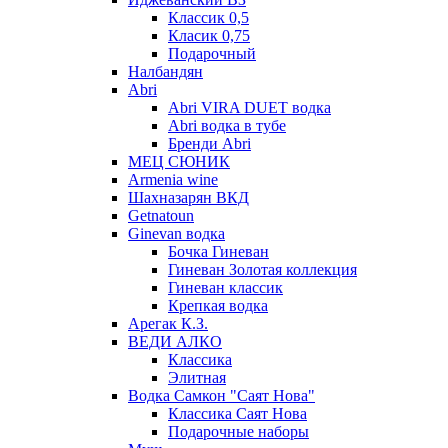
Классик 0,5
Класик 0,75
Подарочный
Налбандян
Abri
Abri VIRA DUET водка
Abri водка в тубе
Бренди Abri
МЕЦ СЮНИК
Armenia wine
Шахназарян ВКД
Getnatoun
Ginevan водка
Бочка Гиневан
Гиневан Золотая коллекция
Гиневан классик
Крепкая водка
Арегак К.З.
ВЕДИ АЛКО
Классика
Элитная
Водка Самкон "Саят Нова"
Классика Саят Нова
Подарочные наборы