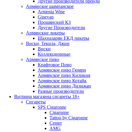
Другие производители бренди
Армянское шампанское
Armenia Wine
Ginevan
Прошянский КЗ
Другие Производители
Армянские ликеры
Шахназарян ЕКД ликеры
Виски, Текила, Джин
Виски
Коллекционные
Армянское пиво
Крафтовое Пиво
Армянское пиво Гюмри
Армянское пиво Киликия
Армянское пиво Котайк
Армянское пиво Дилижан
Разные производители
Витрина магазина сигареты 18+
Cигареты
SPS Cigaronne
Сigaronne
Tattoo by Cigaronne
Center
AMG