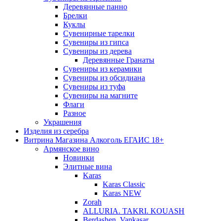
Деревянные панно
Брелки
Куклы
Сувенирные тарелки
Сувениры из гипса
Сувениры из дерева
Деревянные Гранаты
Сувениры из керамики
Сувениры из обсидиана
Сувениры из туфа
Сувениры на магните
Флаги
Разное
Украшения
Изделия из серебра
Витрина Магазина Алкоголь ЕГАИС 18+
Армянское вино
Новинки
Элитные вина
Karas
Karas Classic
Karas NEW
Zorah
ALLURIA. TAKRI. KOUASH
Berdashen. Vankasar