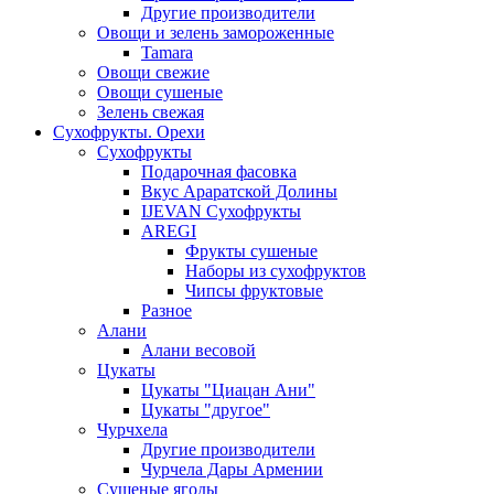
Другие производители
Овощи и зелень замороженные
Tamara
Овощи свежие
Овощи сушеные
Зелень свежая
Сухофрукты. Орехи
Сухофрукты
Подарочная фасовка
Вкус Араратской Долины
IJEVAN Сухофрукты
AREGI
Фрукты сушеные
Наборы из сухофруктов
Чипсы фруктовые
Разное
Алани
Алани весовой
Цукаты
Цукаты "Циацан Ани"
Цукаты "другое"
Чурчхела
Другие производители
Чурчела Дары Армении
Сушеные ягоды