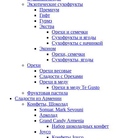
Экзотические сухофрукты
Премиум
Гифт
Гурмэ
Экстра
Орехи и семечки
Сухофрукты и ягоды
Сухофрукты с начинкой
Эконом
Орехи, семечки
Сухофрукты, ягоды
Орехи
Орехи весовые
Сладости с Орехами
Орехи в меду
Орехи в меду Te Gusto
Фруктовая пастила
Сладости из Армении
Конфеты, Шоколад
Sonuar. Mark Sevouni
Арколад
Grand Candy Armenia
Набор шоколадных конфет
Joyco
Конфеты Joyco