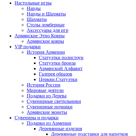
Настольные игры
Нарды
Нарды и Шахматы
Шахматы
Столы ломберные
Аксессуары для игр
Армянские Этно Ковры
Армянские ковры
VIP подарки
История Армении
Статуэтки полистоун
Статуэтки бронза
Армянский Алфавит
Галерея образов
Церкви.Статуэтки
История России
Мировые деятели
Подарки из Дерева
Сувенирные светильники
Сувенирные ночники
Армянские монеты
Сувениры и подарки
Подарки из Армении
Деревянные изделия
Деревянные подставки для напитков