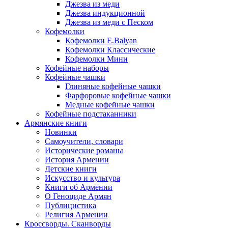
Джезва из меди
Джезва индукционной
Джезва из меди с Песком
Кофемолки
Кофемолки E.Balyan
Кофемолки Классические
Кофемолки Мини
Кофейные наборы
Кофейные чашки
Глиняные кофейные чашки
Фарфоровые кофейные чашки
Медные кофейные чашки
Кофейные подстаканники
Армянские книги
Новинки
Самоучители, словари
Исторические романы
История Армении
Детские книги
Иcкусство и культура
Книги об Армении
О Геноциде Армян
Публицистика
Религия Армении
Кроссворды. Сканворды