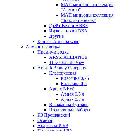
МАП миньоны коллекция
"Армина"
МАП миньоны коллекция
"Золотой коньяк"
Грейт Велли АВКЗ
Иджеванский ВКЗ
Другие
Коньяк Armenia wine
Армянская водка
Премиум водка
ARSSI ALLIANCE
Thiv «Eau de Vie»
Artsakh Brandy Company
Классическая
Классика 0,75
Классика 0,5
Арцах NEW
Арцах 0.5 л
Арцах 0.7 л
В кожаном футляре
Подарочные наборы
КЗ Прошянский
Оганян
Араратский КЗ
Иджеванский ВЗ