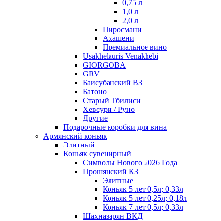
0,75 л
1,0 л
2,0 л
Пиросмани
Ахашени
Премиальное вино
Usakhelauris Venakhebi
GIORGOBA
GRV
Баисубанский ВЗ
Батоно
Старый Тбилиси
Хевсури / Руно
Другие
Подарочные коробки для вина
Армянский коньяк
Элитный
Коньяк сувенирный
Символы Нового 2026 Года
Прошянский КЗ
Элитные
Коньяк 5 лет 0,5л; 0,33л
Коньяк 5 лет 0,25л; 0,18л
Коньяк 7 лет 0,5л; 0,33л
Шахназарян ВКД