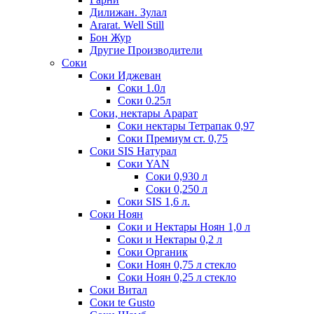
Дилижан. Зулал
Ararat. Well Still
Бон Жур
Другие Производители
Соки
Соки Иджеван
Соки 1.0л
Соки 0.25л
Соки, нектары Арарат
Соки нектары Тетрапак 0,97
Соки Премиум ст. 0,75
Соки SIS Натурал
Соки YAN
Соки 0,930 л
Соки 0,250 л
Соки SIS 1,6 л.
Соки Ноян
Соки и Нектары Ноян 1,0 л
Соки и Нектары 0,2 л
Соки Органик
Соки Ноян 0,75 л стекло
Соки Ноян 0,25 л стекло
Соки Витал
Соки te Gusto