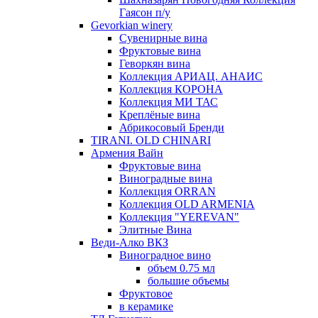
Гаясон п/у
Gevorkian winery
Сувенирные вина
Фруктовые вина
Геворкян вина
Коллекция АРИАЦ. АНАИС
Коллекция КОРОНА
Коллекция МИ ТАС
Креплёные вина
Абрикосовый Бренди
TIRANI. OLD CHINARI
Армения Вайн
Фруктовые вина
Виноградные вина
Коллекция ORRAN
Коллекция OLD ARMENIA
Коллекция "YEREVAN"
Элитные Вина
Веди-Алко ВКЗ
Виноградное вино
объем 0.75 мл
большие объемы
Фруктовое
в керамике