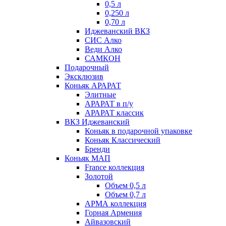
0,5 л
0,250 л
0,70 л
Иджеванский ВКЗ
СИС Алко
Веди Алко
САМКОН
Подарочный
Эксклюзив
Коньяк АРАРАТ
Элитные
АРАРАТ в п/у
АРАРАТ классик
ВКЗ Иджеванский
Коньяк в подарочной упаковке
Коньяк Классический
Бренди
Коньяк МАП
France коллекция
Золотой
Объем 0,5 л
Объем 0,7 л
АРМА коллекция
Горная Армения
Айвазовский