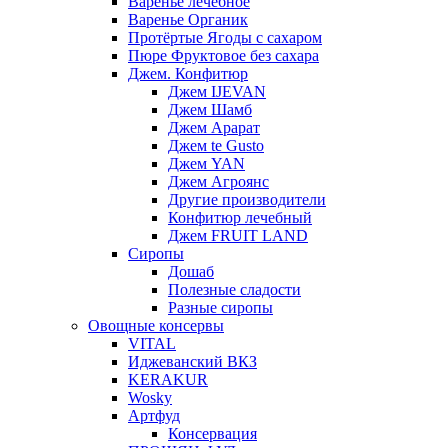
Варенье лечебное
Варенье Органик
Протёртые Ягоды с сахаром
Пюре Фруктовое без сахара
Джем. Конфитюр
Джем IJEVAN
Джем Шамб
Джем Арарат
Джем te Gusto
Джем YAN
Джем Агроянс
Другие производители
Конфитюр лечебный
Джем FRUIT LAND
Сиропы
Дошаб
Полезные сладости
Разные сиропы
Овощные консервы
VITAL
Иджеванский ВКЗ
KERAKUR
Wosky
Артфуд
Консервация