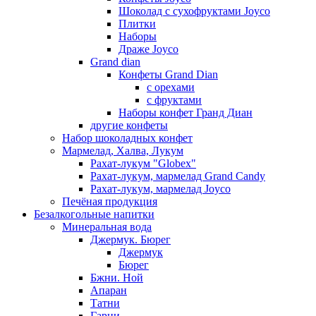
Шоколад с сухофруктами Joyco
Плитки
Наборы
Драже Joyco
Grand dian
Конфеты Grand Dian
с орехами
с фруктами
Наборы конфет Гранд Диан
другие конфеты
Набор шоколадных конфет
Мармелад, Халва, Лукум
Рахат-лукум "Globex"
Рахат-лукум, мармелад Grand Candy
Рахат-лукум, мармелад Joyco
Печёная продукция
Безалкогольные напитки
Минеральная вода
Джермук. Бюрег
Джермук
Бюрег
Бжни. Ной
Апаран
Татни
Гарни