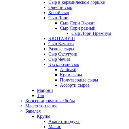
Сыр в керамическом горшке
Овечий сыр
Козий сыр
Сыр Лори
Сыр Лори Экокат
Сыр Лори разный
Сыр Лори Премиум
ЭКОТАВУШ
Сыр Качотта
Разные сыры
Сыр Сулугуни
Сыр Чечил
Эксклюзив сыр
Antipasti
Крем сыры
Полутвердые сыры
Ассорти сыров
Мацони
Тан
Консервированные бобы
Масло топленое
Бакалея
Крупы
Арарат продукт
Масис