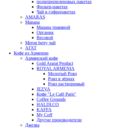
полипропиленовых пакетах
Фильтр-пакетах
Чай в гофропакетах
AMARAS
Manana
Manana травяной
Органик
Весовой
Meron berry чай
АГАТ
Кофе из Армении
Армянский кофе
Gold Ararat Product
ROYAL ARMENIA
Молотый Роял
Роял в зёрнах
Роял растворимый
JEZVA
Кофе "Le Café Paris"
Coffee Grounds
HALDI.CO
KAFFA
My Coff
Другие производители
Джезва