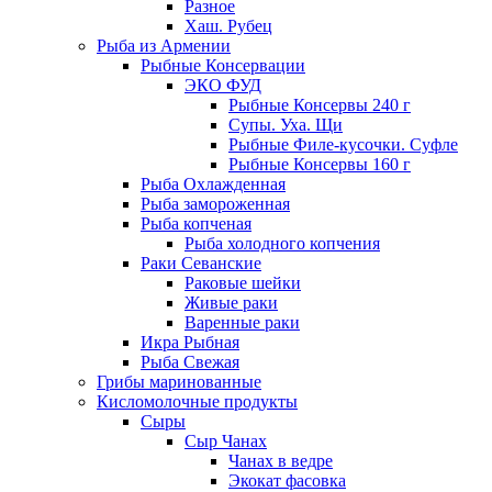
Разное
Хаш. Рубец
Рыба из Армении
Рыбные Консервации
ЭКО ФУД
Рыбные Консервы 240 г
Супы. Уха. Щи
Рыбные Филе-кусочки. Суфле
Рыбные Консервы 160 г
Рыба Охлажденная
Рыба замороженная
Рыба копченая
Рыба холодного копчения
Раки Севанские
Раковые шейки
Живые раки
Варенные раки
Икра Рыбная
Рыба Свежая
Грибы маринованные
Кисломолочные продукты
Сыры
Сыр Чанах
Чанах в ведре
Экокат фасовка