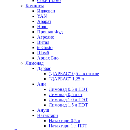
Соки Шамб
Компоты
Иджеван
YAN
Арарат
Ноян
Прошян Фуд
Агроянс
Витал
te Gusto
Шамб
Арцах Био
Лимонад
Дарбас
"ДАРБАС" 0,5 л в стекле
"ДАРБАС" 1,25 л
Ани
Лимонад 0,5 л ПЭТ
Лимонад 0,5 л ст
Лимонад 1,0 л ПЭТ
Лимонад 1,5 л ПЭТ
Ануш
Натахтари
Натахтари 0,5 л
Натахтари 1 л ПЭТ